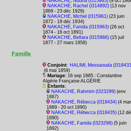
NAKACHE, Nouna (I315965)
(9 oct 186
NAKACHE, Rachel (I314892)
(13 nov
1869 - 23 déc 1929)
NAKACHE, Michel (I315961)
(23 juin
1872 - 19 déc 1934)
NAKACHE, Fanida (I315963)
(26 oct
1874 - 16 oct 1891)
NAKACHE, Bellara (I315966)
(15 juil
1877 - 27 mars 1958)
Famille
Conjoint
:
HALIMI, Messaouda (I318433
(6 mai 1859)
Mariage:
16 sep 1885 : Constantine
Algérie Française ALGÉRIE
Enfants
:
NAKACHE, Rahmim (I323299)
(env
1887)
NAKACHE, Rébecca (I318434)
(4 mar
1889 - 20 oct 1890)
NAKACHE, Rébecca (I318435)
(12 dé
1890)
NAKACHE, Fanida (I323298)
(5 juin
1892)