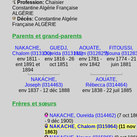
Profession:
Chaisier
Constantine Algérie Française
ALGÉRIE
Décès:
Constantine Algérie
Française ALGÉRIE
Parents et grand-parents
NAKACHE,
GUEDJ,
AOUATE,
FITOUSSI,
Chalom (I313130)
Oureïda (I313131)
Haïm (I312825)
Nouna (I3128
env 1811 -
env 1816 - 26
env 1781 -
env 1774 - 21
ent 1891 et
oct 1851
env 1842
juin 1881
1894
NAKACHE,
AOUATE,
Joseph (I314463)
Rébecca (I314464)
env 1837 - 12 déc 1888
env 1838 - 22 juil 1885
Frères et sœurs
NAKACHE, Oureïda (I314462)
(7 oct 18
- 9 déc 1900)
NAKACHE, Chalom (I315964)
(11 nov
1863)