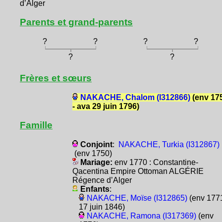
d’Alger
Parents et grand-parents
?
?
?
?
?
?
Frères et sœurs
NAKACHE, Chalom (I312866)
(env 17
- ava 29 juin 1796)
Famille
Conjoint
:
NAKACHE, Turkia (I312867)
(env 1750)
Mariage:
env 1770 : Constantine-
Qacentina Empire Ottoman ALGÉRIE
Régence d’Alger
Enfants
:
NAKACHE, Moïse (I312865)
(env 1771
17 juin 1846)
NAKACHE, Ramona (I317369)
(env