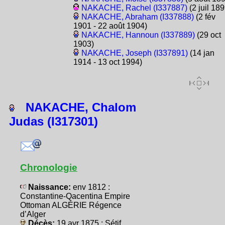
NAKACHE, Rachel (I337887)
(2 juil 189
NAKACHE, Abraham (I337888)
(2 fév
1901 - 22 août 1904)
NAKACHE, Hannoun (I337889)
(29 oct
1903)
NAKACHE, Joseph (I337891)
(14 jan
1914 - 13 oct 1994)
NAKACHE, Chalom
Judas (I317301)
Chronologie
Naissance:
env 1812 :
Constantine-Qacentina Empire
Ottoman ALGÉRIE Régence
d’Alger
Décès:
19 avr 1875 : Sétif