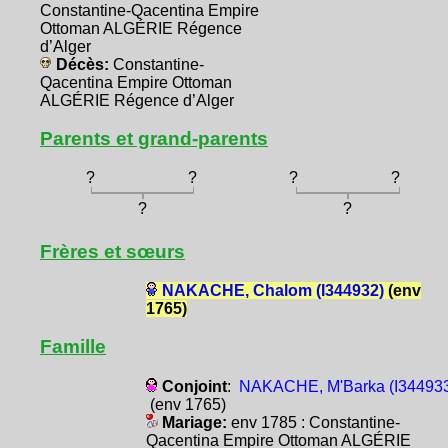
Constantine-Qacentina Empire
Ottoman ALGÉRIE Régence
d’Alger
Décès:
Constantine-
Qacentina Empire Ottoman
ALGÉRIE Régence d’Alger
Parents et grand-parents
?
?
?
?
?
?
Frères et sœurs
NAKACHE, Chalom (I344932)
(env
1765)
Famille
Conjoint
:
NAKACHE, M'Barka (I34493
(env 1765)
Mariage:
env 1785 : Constantine-
Qacentina Empire Ottoman ALGÉRIE