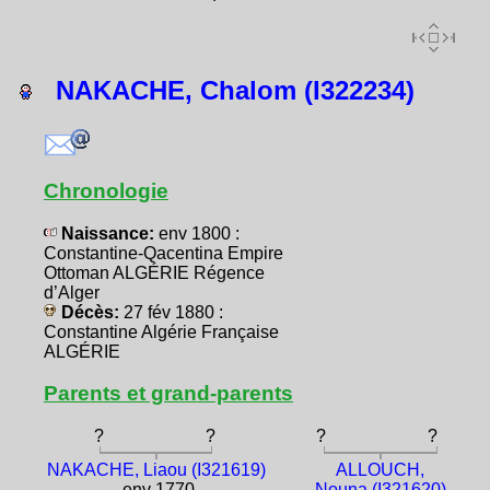
NAKACHE, Chalom (I322234)
Chronologie
Naissance:
env 1800 :
Constantine-Qacentina Empire
Ottoman ALGÉRIE Régence
d’Alger
Décès:
27 fév 1880 :
Constantine Algérie Française
ALGÉRIE
Parents et grand-parents
?
?
?
?
NAKACHE, Liaou (I321619)
ALLOUCH,
env 1770
Nouna (I321620)