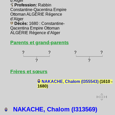
d’Alger
Profession:
Rabbin
Constantine-Qacentina Empire
Ottoman ALGÉRIE Régence
d’Alger
Décès:
1680 : Constantine-
Qacentina Empire Ottoman
ALGÉRIE Régence d’Alger
Parents et grand-parents
?
?
?
?
?
?
Frères et sœurs
NAKACHE, Chalom (I355543)
(1610 -
1680)
NAKACHE, Chalom (I313569)