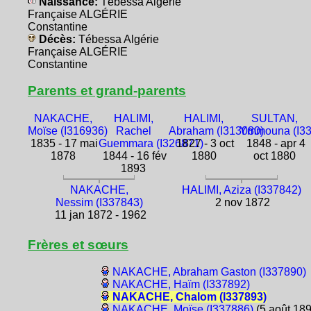
Naissance:
Tébessa Algérie
Française ALGÉRIE
Constantine
Décès:
Tébessa Algérie
Française ALGÉRIE
Constantine
Parents et grand-parents
NAKACHE,
HALIMI,
HALIMI,
SULTAN,
Moïse (I316936)
Rachel
Abraham (I313080)
Ymmouna (I33
1835 - 17 mai
Guemmara (I326871)
1827 - 3 oct
1848 - apr 4
1878
1844 - 16 fév
1880
oct 1880
1893
NAKACHE,
HALIMI, Aziza (I337842)
Nessim (I337843)
2 nov 1872
11 jan 1872 - 1962
Frères et sœurs
NAKACHE, Abraham Gaston (I337890)
NAKACHE, Haïm (I337892)
NAKACHE, Chalom (I337893)
NAKACHE, Moïse (I337886)
(5 août 189