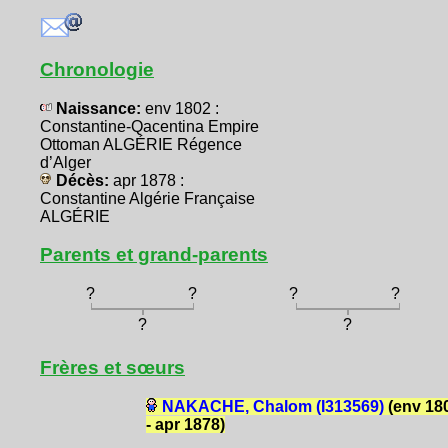
Chronologie
Naissance:
env 1802 :
Constantine-Qacentina Empire
Ottoman ALGÉRIE Régence
d’Alger
Décès:
apr 1878 :
Constantine Algérie Française
ALGÉRIE
Parents et grand-parents
?
?
?
?
?
?
Frères et sœurs
NAKACHE, Chalom (I313569)
(env 18
- apr 1878)