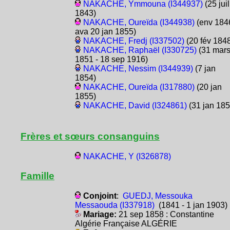
NAKACHE, Ymmouna (I344937)
(25 juil
1843)
NAKACHE, Oureïda (I344938)
(env 1846
ava 20 jan 1855)
NAKACHE, Fredj (I337502)
(20 fév 184
NAKACHE, Raphaël (I330725)
(31 mar
1851 - 18 sep 1916)
NAKACHE, Nessim (I344939)
(7 jan
1854)
NAKACHE, Oureïda (I317880)
(20 jan
1855)
NAKACHE, David (I324861)
(31 jan 185
Frères et sœurs consanguins
NAKACHE, Y (I326878)
Famille
Conjoint
:
GUEDJ, Messouka
Messaouda (I337918)
(1841 - 1 jan 1903)
Mariage:
21 sep 1858 : Constantine
Algérie Française ALGÉRIE