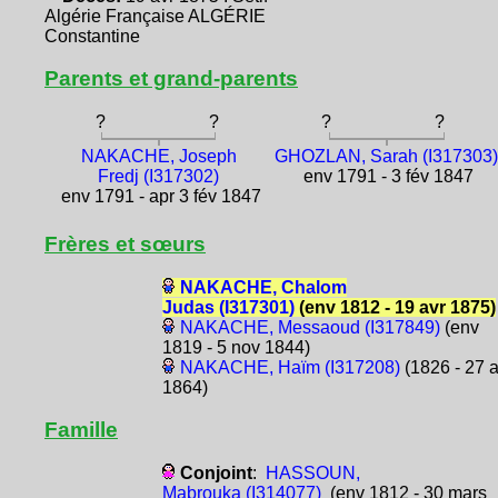
Algérie Française ALGÉRIE
Constantine
Parents et grand-parents
?
?
?
?
NAKACHE, Joseph
GHOZLAN, Sarah (I317303
Fredj (I317302)
env 1791 - 3 fév 1847
env 1791 - apr 3 fév 1847
Frères et sœurs
NAKACHE, Chalom
Judas (I317301)
(env 1812 - 19 avr 1875)
NAKACHE, Messaoud (I317849)
(env
1819 - 5 nov 1844)
NAKACHE, Haïm (I317208)
(1826 - 27 a
1864)
Famille
Conjoint
:
HASSOUN,
Mabrouka (I314077)
(env 1812 - 30 mars