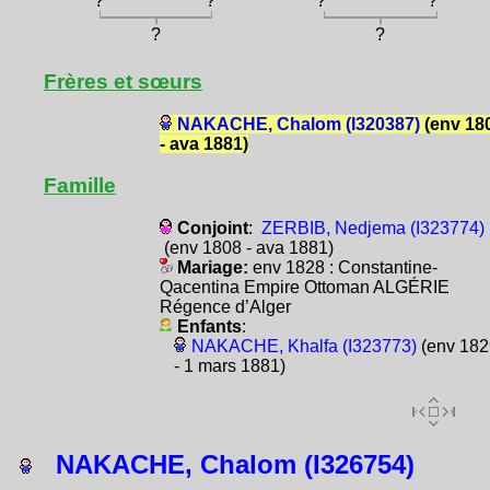
?
?
?
?
?
?
Frères et sœurs
NAKACHE, Chalom (I320387)
(env 18
- ava 1881)
Famille
Conjoint
:
ZERBIB, Nedjema (I323774)
(env 1808 - ava 1881)
Mariage:
env 1828 : Constantine-
Qacentina Empire Ottoman ALGÉRIE
Régence d’Alger
Enfants
:
NAKACHE, Khalfa (I323773)
(env 182
- 1 mars 1881)
NAKACHE, Chalom (I326754)