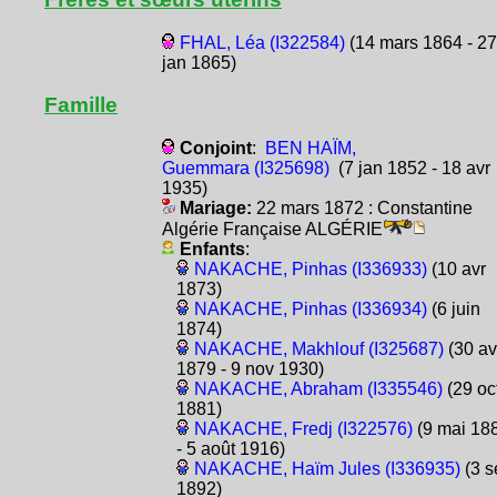
FHAL, Léa (I322584)
(14 mars 1864 - 27
jan 1865)
Famille
Conjoint
:
BEN HAÏM,
Guemmara (I325698)
(7 jan 1852 - 18 avr
1935)
Mariage:
22 mars 1872 : Constantine
Algérie Française ALGÉRIE
Enfants
:
NAKACHE, Pinhas (I336933)
(10 avr
1873)
NAKACHE, Pinhas (I336934)
(6 juin
1874)
NAKACHE, Makhlouf (I325687)
(30 av
1879 - 9 nov 1930)
NAKACHE, Abraham (I335546)
(29 oc
1881)
NAKACHE, Fredj (I322576)
(9 mai 18
- 5 août 1916)
NAKACHE, Haïm Jules (I336935)
(3 s
1892)