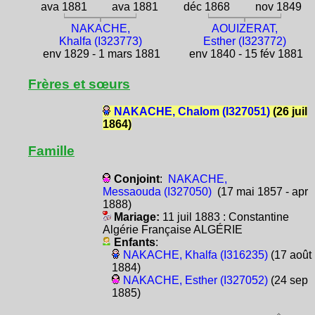
ava 1881
ava 1881
déc 1868
nov 1849
NAKACHE,
AOUIZERAT,
Khalfa (I323773)
Esther (I323772)
env 1829 - 1 mars 1881
env 1840 - 15 fév 1881
Frères et sœurs
NAKACHE, Chalom (I327051)
(26 juil
1864)
Famille
Conjoint
:
NAKACHE,
Messaouda (I327050)
(17 mai 1857 - apr
1888)
Mariage:
11 juil 1883 : Constantine
Algérie Française ALGÉRIE
Enfants
:
NAKACHE, Khalfa (I316235)
(17 août
1884)
NAKACHE, Esther (I327052)
(24 sep
1885)