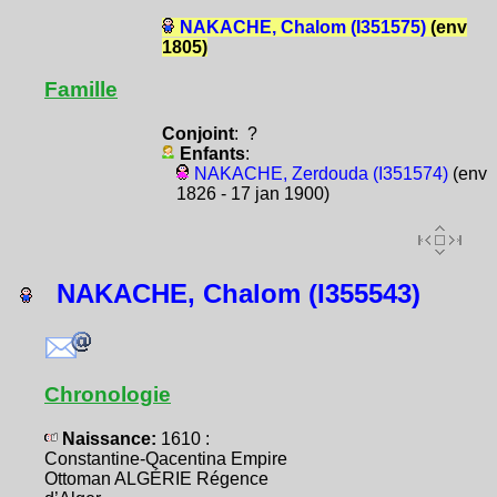
NAKACHE, Chalom (I351575)
(env
1805)
Famille
Conjoint
: ?
Enfants
:
NAKACHE, Zerdouda (I351574)
(env
1826 - 17 jan 1900)
NAKACHE, Chalom (I355543)
Chronologie
Naissance:
1610 :
Constantine-Qacentina Empire
Ottoman ALGÉRIE Régence