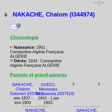
NAKACHE, Chalom (I344974)
Chronologie
Naissance:
1901 :
Constantine Algérie Française
ALGÉRIE
Décès:
1934 : Constantine
Algérie Française ALGÉRIE
Parents et grand-parents
NAKACHE,
GUEDJ,
?
?
Chalom
Messouka
Salomon (I337917)
Messaouda (I337918)
env 1837 -
1841 - 1 jan
env 1903
1903
NAKACHE,
NAKACHE,