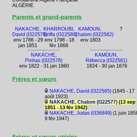
ALGÉRIE
Parents et grand-parents
NAKACHE,
KHARROUBI,
KAMOUN,
?
David (I322579)
Driffa (I322580)
Chalom (I322582)
env 1786 - 29
env 1798 - 18
env 1803
jan 1851
fév 1868
NAKACHE,
KAMOUN,
Pinhas (I322578)
Rébecca (I322581)
env 1822 - 31 jan 1860
1824 - 30 jan 1876
Frères et sœurs
NAKACHE, David (I322585)
(1845 - 17
août 1923)
NAKACHE, Chalom (I322577)
(13 sep
1851 - 13 fév 1942)
NAKACHE, Judas (I336849)
(1 juin 1858
9 fév 1947)
Frères et sœurs utérins