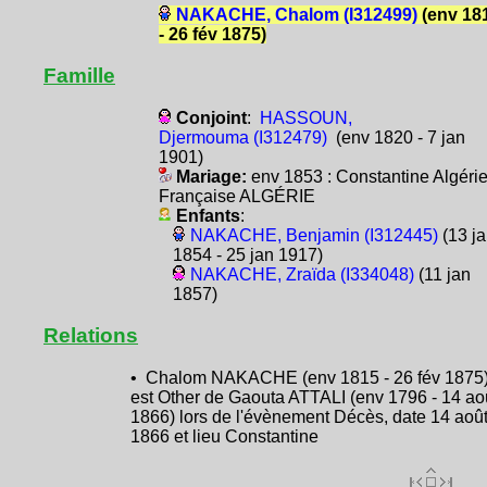
NAKACHE, Chalom (I312499)
(env 18
- 26 fév 1875)
Famille
Conjoint
:
HASSOUN,
Djermouma (I312479)
(env 1820 - 7 jan
1901)
Mariage:
env 1853 : Constantine Algéri
Française ALGÉRIE
Enfants
:
NAKACHE, Benjamin (I312445)
(13 ja
1854 - 25 jan 1917)
NAKACHE, Zraïda (I334048)
(11 jan
1857)
Relations
• Chalom NAKACHE (env 1815 - 26 fév 1875
est Other de Gaouta ATTALI (env 1796 - 14 ao
1866) lors de l'évènement Décès, date 14 aoû
1866 et lieu Constantine