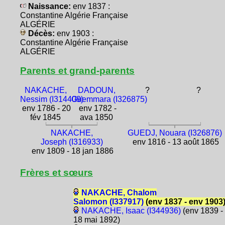
Naissance:
env 1837 :
Constantine Algérie Française
ALGÉRIE
Décès:
env 1903 :
Constantine Algérie Française
ALGÉRIE
Parents et grand-parents
NAKACHE,
DADOUN,
?
?
Nessim (I314409)
Guemmara (I326875)
env 1786 - 20
env 1782 -
fév 1845
ava 1850
NAKACHE,
GUEDJ, Nouara (I326876)
Joseph (I316933)
env 1816 - 13 août 1865
env 1809 - 18 jan 1886
Frères et sœurs
NAKACHE, Chalom
Salomon (I337917)
(env 1837 - env 1903
NAKACHE, Isaac (I344936)
(env 1839 -
18 mai 1892)