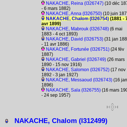
NAKACHE, Reina (I326747)
(10 déc 18
- 6 mars 1882)
NAKACHE, Anna (I326750)
(10 juin 187
NAKACHE, Chalom (I326754)
(1881 - 
avr 1899)
NAKACHE, Mabrouk (I326748)
(6 mai
1883 - 4 oct 1893)
NAKACHE, David (I326753)
(31 jan 18
- 11 avr 1886)
NAKACHE, Fortunée (I326751)
(24 fév
1887)
NAKACHE, Gabriel (I326749)
(26 mars
1890 - 15 nov 1916)
NAKACHE, Salomon (I326752)
(17 nov
1892 - 3 jan 1927)
NAKACHE, Messaoud (I326743)
(16 ja
1896)
NAKACHE, Sala (I326755)
(16 mars 19
- 24 sep 1957)
NAKACHE, Chalom (I312499)