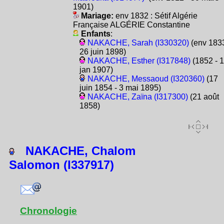
1901)
Mariage:
env 1832 : Sétif Algérie
Française ALGÉRIE Constantine
Enfants
:
NAKACHE, Sarah (I330320)
(env 1833
26 juin 1898)
NAKACHE, Esther (I317848)
(1852 - 
jan 1907)
NAKACHE, Messaoud (I320360)
(17
juin 1854 - 3 mai 1895)
NAKACHE, Zaïna (I317300)
(21 août
1858)
NAKACHE, Chalom
Salomon (I337917)
Chronologie