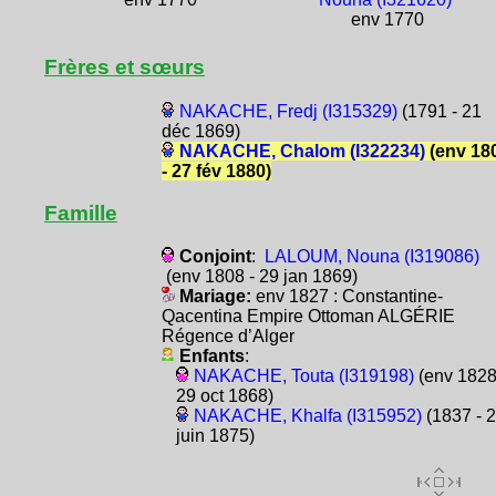
env 1770
Frères et sœurs
NAKACHE, Fredj (I315329)
(1791 - 21
déc 1869)
NAKACHE, Chalom (I322234)
(env 18
- 27 fév 1880)
Famille
Conjoint
:
LALOUM, Nouna (I319086)
(env 1808 - 29 jan 1869)
Mariage:
env 1827 : Constantine-
Qacentina Empire Ottoman ALGÉRIE
Régence d’Alger
Enfants
:
NAKACHE, Touta (I319198)
(env 1828
29 oct 1868)
NAKACHE, Khalfa (I315952)
(1837 - 
juin 1875)