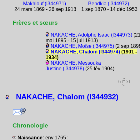
Makhlouf (I344971)
Bendkia (I344972)
24 mars 1869 - 26 sep 1913
1 sep 1870 - 14 déc 1953
Frères et sœurs
NAKACHE, Adolphe Isaac (I344973)
(2
mai 1895 - 15 juil 1913)
NAKACHE, Moïse (I344975)
(2 sep 189
NAKACHE, Chalom (I344974)
(1901 -
1934)
NAKACHE, Messouka
Justine (I344978)
(25 fév 1904)
NAKACHE, Chalom (I344932)
Chronologie
Naissance:
env 1765 :