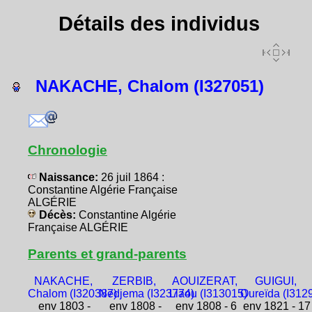
Détails des individus
NAKACHE, Chalom (I327051)
Chronologie
Naissance:
26 juil 1864 :
Constantine Algérie Française
ALGÉRIE
Décès:
Constantine Algérie
Française ALGÉRIE
Parents et grand-parents
NAKACHE,
ZERBIB,
AOUIZERAT,
GUIGUI,
Chalom (I320387)
Nedjema (I323774)
Liaou (I313015)
Oureïda (I312
env 1803 -
env 1808 -
env 1808 - 6
env 1821 - 17