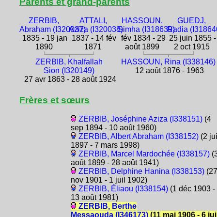
Parents et grand-parents
ZERBIB,
ATTALI,
HASSOUN,
GUEDJ,
Abraham (I320037)
Aziza (I320038)
Simha (I318639)
Radia (I31864
1835 - 19 jan
1837 - 14 fév
fév 1834 - 29
25 juin 1855 -
1890
1871
août 1899
2 oct 1915
ZERBIB, Khalfallah
HASSOUN, Rina (I338146)
Sion (I320149)
12 août 1876 - 1963
27 avr 1863 - 28 août 1924
Frères et sœurs
ZERBIB, Joséphine Aziza (I338151)
(4
sep 1894 - 10 août 1960)
ZERBIB, Albert Abraham (I338152)
(2 ju
1897 - 7 mars 1998)
ZERBIB, Marcel Mardochée (I338157)
(
août 1899 - 28 août 1941)
ZERBIB, Delphine Hanina (I338153)
(2
nov 1901 - 1 juil 1902)
ZERBIB, Éliaou (I338154)
(1 déc 1903 -
13 août 1981)
ZERBIB, Berthe
Messaouda (I346173)
(11 mai 1906 - 6 ju