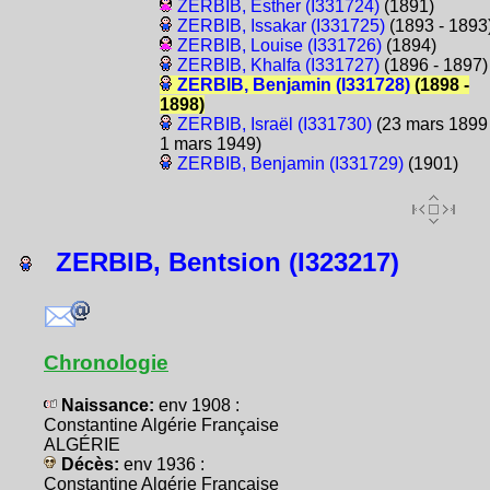
ZERBIB, Esther (I331724)
(1891)
ZERBIB, Issakar (I331725)
(1893 - 1893
ZERBIB, Louise (I331726)
(1894)
ZERBIB, Khalfa (I331727)
(1896 - 1897)
ZERBIB, Benjamin (I331728)
(1898 -
1898)
ZERBIB, Israël (I331730)
(23 mars 1899 
1 mars 1949)
ZERBIB, Benjamin (I331729)
(1901)
ZERBIB, Bentsion (I323217)
Chronologie
Naissance:
env 1908 :
Constantine Algérie Française
ALGÉRIE
Décès:
env 1936 :
Constantine Algérie Française