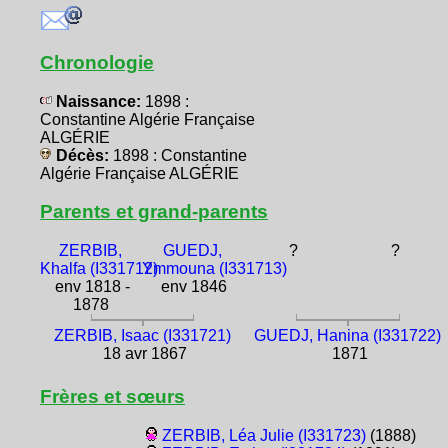
Chronologie
Naissance:
1898 :
Constantine Algérie Française
ALGÉRIE
Décès:
1898 : Constantine
Algérie Française ALGÉRIE
Parents et grand-parents
ZERBIB,
GUEDJ,
?
?
Khalfa (I331712)
Ymmouna (I331713)
env 1818 -
env 1846
1878
ZERBIB, Isaac (I331721)
GUEDJ, Hanina (I331722)
18 avr 1867
1871
Frères et sœurs
ZERBIB, Léa Julie (I331723)
(1888)