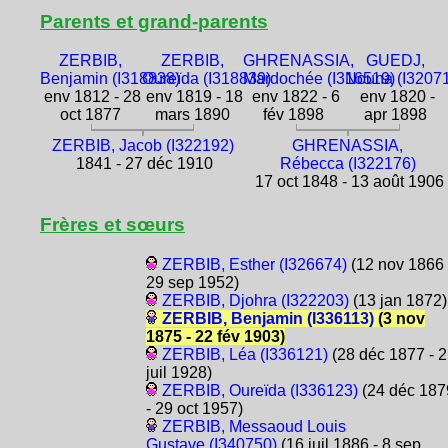
Parents et grand-parents
ZERBIB,
ZERBIB,
GHRENASSIA,
GUEDJ,
Benjamin (I318838)
Oureïda (I318839)
Mardochée (I316519)
Nouna (I3207
env 1812 - 28
env 1819 - 18
env 1822 - 6
env 1820 -
oct 1877
mars 1890
fév 1898
apr 1898
ZERBIB, Jacob (I322192)
GHRENASSIA,
1841 - 27 déc 1910
Rébecca (I322176)
17 oct 1848 - 13 août 1906
Frères et sœurs
ZERBIB, Esther (I326674)
(12 nov 1866 
29 sep 1952)
ZERBIB, Djohra (I322203)
(13 jan 1872)
ZERBIB, Benjamin (I336113)
(3 nov
1875 - 22 fév 1903)
ZERBIB, Léa (I336121)
(28 déc 1877 - 2
juil 1928)
ZERBIB, Oureïda (I336123)
(24 déc 187
- 29 oct 1957)
ZERBIB, Messaoud Louis
Gustave (I340750)
(16 juil 1886 - 8 sep