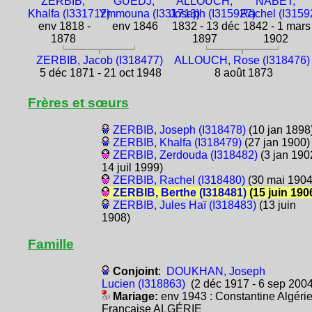
ZERBIB,
GUEDJ,
ALLOUCH,
NABET,
Khalfa (I331712)
Ymmouna (I331713)
Joseph (I315927)
Rachel (I3159
env 1818 -
env 1846
1832 - 13 déc
1842 - 1 mars
1878
1897
1902
ZERBIB, Jacob (I318477)
ALLOUCH, Rose (I318476)
5 déc 1871 - 21 oct 1948
8 août 1873
Frères et sœurs
ZERBIB, Joseph (I318478)
(10 jan 1898
ZERBIB, Khalfa (I318479)
(27 jan 1900)
ZERBIB, Zerdouda (I318482)
(3 jan 190
14 juil 1999)
ZERBIB, Rachel (I318480)
(30 mai 1904
ZERBIB, Berthe (I318481)
(15 juin 190
ZERBIB, Jules Haï (I318483)
(13 juin
1908)
Famille
Conjoint
:
DOUKHAN, Joseph
Lucien (I318863)
(2 déc 1917 - 6 sep 2004
Mariage:
env 1943 : Constantine Algéri
Française ALGÉRIE