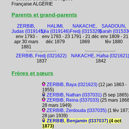
Française ALGÉRIE
Parents et grand-parents
ZERBIB,
HALIMI,
NAKACHE,
SAADOUN,
Judas (I319145)
Léa (I319146)
Fredj (I315329)
Sarah (I31533
env 1793 -
env 1793 - 23
1791 - 21 déc
env 1809 - 21
apr 30 mars
déc 1879
1869
fév 1880
1881
ZERBIB, Fredj (I321622)
NAKACHE, Hafsa (I321621
1837
1842
Frères et sœurs
ZERBIB, Baya (I321623)
(12 jan 1863 -
1955)
ZERBIB, Nathan (I337031)
(5 sep 1865)
ZERBIB, Reina (I337033)
(25 mars 1868
28 mars 1949)
ZERBIB, Zerdouda (I337035)
(1 fév 1871
28 jan 1939)
ZERBIB, Benjamin (I337037)
(4 oct
1873)