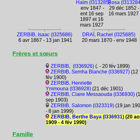
Haïm (I313285)
Rosa (I313284
env 1847 -
29 déc 1852 -
ent 16 sep
16 mars 1927
1897 et 16
mars 1927
ZERBIB, Isaac (I325686)
DRAÏ, Rachel (I325685)
6 avr 1867 - 13 jan 1941
20 mars 1870 - env 1948
Frères et sœurs
ZERBIB, (I336926)
(. - 20 fév 1899)
ZERBIB, Semha Blanche (I336927)
(12
fév 1900)
ZERBIB, Henriette
Ymmouna (I336928)
(21 déc 1901)
ZERBIB, Claire Messaouda (I336930)
(
sep 1903)
ZERBIB, Salomon (I323319)
(19 jan 19
- 8 jan 1999)
ZERBIB, Berthe Baya (I336931)
(20 ao
1909 - 4 fév 1990)
Famille