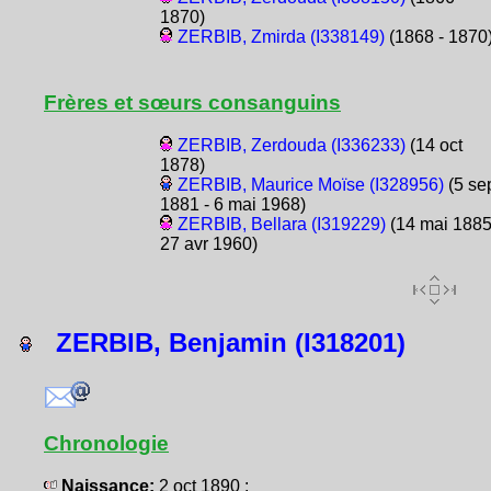
1870)
ZERBIB, Zmirda (I338149)
(1868 - 1870
Frères et sœurs consanguins
ZERBIB, Zerdouda (I336233)
(14 oct
1878)
ZERBIB, Maurice Moïse (I328956)
(5 se
1881 - 6 mai 1968)
ZERBIB, Bellara (I319229)
(14 mai 1885
27 avr 1960)
ZERBIB, Benjamin (I318201)
Chronologie
Naissance:
2 oct 1890 :