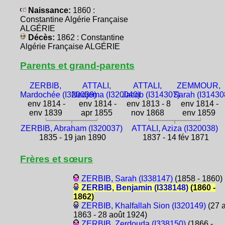
Naissance:
1860 :
Constantine Algérie Française
ALGÉRIE
Décès:
1862 : Constantine
Algérie Française ALGÉRIE
Parents et grand-parents
ZERBIB,
ATTALI,
ATTALI,
ZEMMOUR,
Mardochée (I320039)
Nedjema (I320040)
Jacob (I314307)
Sarah (I31430
env 1814 -
env 1814 -
env 1813 - 8
env 1814 -
env 1839
apr 1855
nov 1868
env 1859
ZERBIB, Abraham (I320037)
ATTALI, Aziza (I320038)
1835 - 19 jan 1890
1837 - 14 fév 1871
Frères et sœurs
ZERBIB, Sarah (I338147)
(1858 - 1860)
ZERBIB, Benjamin (I338148)
(1860 -
1862)
ZERBIB, Khalfallah Sion (I320149)
(27 a
1863 - 28 août 1924)
ZERBIB, Zerdouda (I338150)
(1866 -