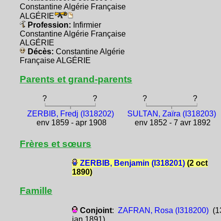
Constantine Algérie Française
ALGÉRIE
Profession:
Infirmier
Constantine Algérie Française
ALGÉRIE
Décès:
Constantine Algérie
Française ALGÉRIE
Parents et grand-parents
?
?
?
?
ZERBIB, Fredj (I318202)
SULTAN, Zaïra (I318203)
env 1859 - apr 1908
env 1852 - 7 avr 1892
Frères et sœurs
ZERBIB, Benjamin (I318201)
(2 oct
1890)
Famille
Conjoint
:
ZAFRAN, Rosa (I318200)
(1
jan 1891)