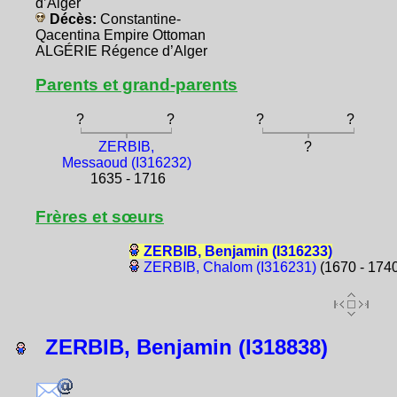
d’Alger
Décès:
Constantine-
Qacentina Empire Ottoman
ALGÉRIE Régence d’Alger
Parents et grand-parents
?
?
?
?
ZERBIB,
?
Messaoud (I316232)
1635 - 1716
Frères et sœurs
ZERBIB, Benjamin (I316233)
ZERBIB, Chalom (I316231)
(1670 - 174
ZERBIB, Benjamin (I318838)