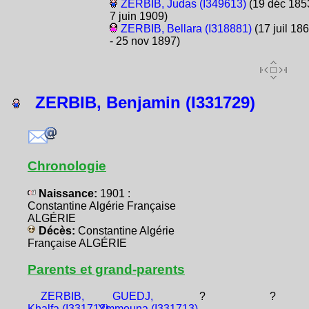
ZERBIB, Judas (I349613)
(19 déc 1853
7 juin 1909)
ZERBIB, Bellara (I318881)
(17 juil 18
- 25 nov 1897)
ZERBIB, Benjamin (I331729)
Chronologie
Naissance:
1901 :
Constantine Algérie Française
ALGÉRIE
Décès:
Constantine Algérie
Française ALGÉRIE
Parents et grand-parents
ZERBIB,
GUEDJ,
?
?
Khalfa (I331712)
Ymmouna (I331713)