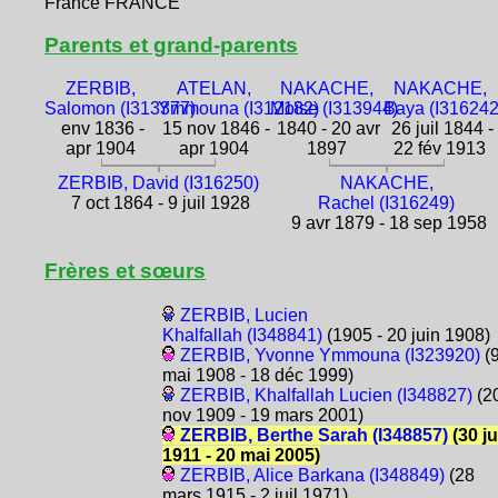
France FRANCE
Parents et grand-parents
ZERBIB,
ATELAN,
NAKACHE,
NAKACHE,
Salomon (I313377)
Ymmouna (I312182)
Moïse (I313944)
Baya (I316242
env 1836 -
15 nov 1846 -
1840 - 20 avr
26 juil 1844 -
apr 1904
apr 1904
1897
22 fév 1913
ZERBIB, David (I316250)
NAKACHE,
7 oct 1864 - 9 juil 1928
Rachel (I316249)
9 avr 1879 - 18 sep 1958
Frères et sœurs
ZERBIB, Lucien
Khalfallah (I348841)
(1905 - 20 juin 1908)
ZERBIB, Yvonne Ymmouna (I323920)
(
mai 1908 - 18 déc 1999)
ZERBIB, Khalfallah Lucien (I348827)
(2
nov 1909 - 19 mars 2001)
ZERBIB, Berthe Sarah (I348857)
(30 ju
1911 - 20 mai 2005)
ZERBIB, Alice Barkana (I348849)
(28
mars 1915 - 2 juil 1971)