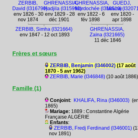
ZERBIB,
GHRENASSIA,
GHRENASSIA,
GUEDJ,
David (I316790)
Hadjila (I315992)
Mardochée (I316519)
Nouna (I3207
env 1826 - 30
env 1829 - 28
env 1822 - 6
env 1820 -
nov 1874
déc 1901
fév 1898
apr 1898
ZERBIB, Simha (I321664)
GHRENASSIA,
env 1847 - 12 oct 1893
Zaïna (I321665)
11 déc 1846
Frères et sœurs
ZERBIB, Benjamin (I346002)
(17 août
1870 - 5 avr 1962)
ZERBIB, Marie (I346848)
(10 août 1886)
Famille (1)
Conjoint
:
KHALIFA, Rina (I346003)
(e
1865)
Mariage:
1889 : Constantine Algérie
Française ALGÉRIE
Enfants
:
ZERBIB, Fredj Ferdinand (I346001)
(1
nov 1891)