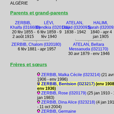
ALGÉRIE
Parents et grand-parents
ZERBIB,
LÉVI,
ATELAN,
HALIMI,
Khalfa (I316682)
Bendkia (I320181)
David (I320093)
Sarah (I32009
20 fév 1855 -
6 fév 1859 - 9
1838 - 1942
1840 - apr 4
2 août 1915
fév 1940
jan 1905
ZERBIB, Chalom (I320180)
ATELAN, Bellara
6 fév 1881 - apr 1957
Messaouda (I321170)
30 avr 1879 - env 1946
Frères et sœurs
ZERBIB, Malka Cécile (I323214)
(21 avr
1906 - env 1996)
ZERBIB, Bentsion (I323217)
(env 1908
env 1936)
ZERBIB, Rose (I320179)
(25 jan 1910 - 
jan 1983)
ZERBIB, Dina Alice (I323218)
(4 jan 19
- 11 oct 2004)
ZERBIB, Germaine