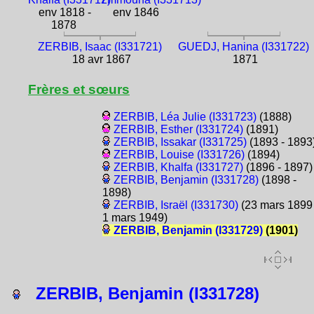
env 1818 -
env 1846
1878
ZERBIB, Isaac (I331721)
GUEDJ, Hanina (I331722)
18 avr 1867
1871
Frères et sœurs
ZERBIB, Léa Julie (I331723)
(1888)
ZERBIB, Esther (I331724)
(1891)
ZERBIB, Issakar (I331725)
(1893 - 1893
ZERBIB, Louise (I331726)
(1894)
ZERBIB, Khalfa (I331727)
(1896 - 1897)
ZERBIB, Benjamin (I331728)
(1898 -
1898)
ZERBIB, Israël (I331730)
(23 mars 1899 
1 mars 1949)
ZERBIB, Benjamin (I331729)
(1901)
ZERBIB, Benjamin (I331728)