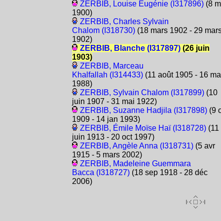
ZERBIB, Louise Eugénie (I317896)
(8 m
1900)
ZERBIB, Charles Sylvain
Chalom (I318730)
(18 mars 1902 - 29 mar
1902)
ZERBIB, Blanche (I317897)
(26 juin
1903)
ZERBIB, Marceau
Khalfallah (I314433)
(11 août 1905 - 16 ma
1988)
ZERBIB, Sylvain Chalom (I317899)
(10
juin 1907 - 31 mai 1922)
ZERBIB, Suzanne Hadjila (I317898)
(9 
1909 - 14 jan 1993)
ZERBIB, Émile Moïse Haï (I318728)
(11
juin 1913 - 20 oct 1997)
ZERBIB, Angèle Anna (I318731)
(5 avr
1915 - 5 mars 2002)
ZERBIB, Madeleine Guemmara
Bacca (I318727)
(18 sep 1918 - 28 déc
2006)