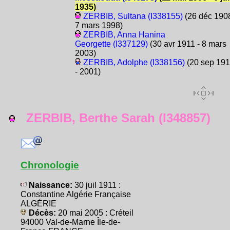
1935)
ZERBIB, Sultana (I338155)
(26 déc 1908
7 mars 1998)
ZERBIB, Anna Hanina
Georgette (I337129)
(30 avr 1911 - 8 mars
2003)
ZERBIB, Adolphe (I338156)
(20 sep 19
- 2001)
ZERBIB, Berthe Sarah (I348857)
Chronologie
Naissance:
30 juil 1911 :
Constantine Algérie Française
ALGÉRIE
Décès:
20 mai 2005 : Créteil
94000 Val-de-Marne Île-de-