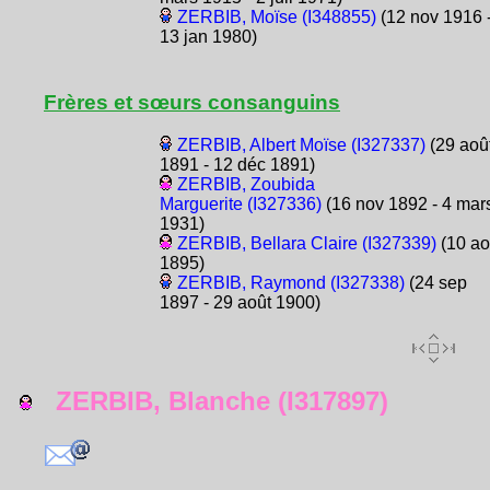
ZERBIB, Moïse (I348855)
(12 nov 1916 
13 jan 1980)
Frères et sœurs consanguins
ZERBIB, Albert Moïse (I327337)
(29 aoû
1891 - 12 déc 1891)
ZERBIB, Zoubida
Marguerite (I327336)
(16 nov 1892 - 4 mar
1931)
ZERBIB, Bellara Claire (I327339)
(10 ao
1895)
ZERBIB, Raymond (I327338)
(24 sep
1897 - 29 août 1900)
ZERBIB, Blanche (I317897)