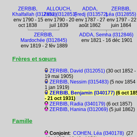
ZERBIB,
ALLOUCH,
ADDA,
ZERBIB,
Khalfallah (I312852)
Zaïra (I312851)
Fredj (I313572)
Léa (I312855)
env 1790 - 15
env 1790 - 20
env 1787 - 27
env 1797 - 22
oct 1838
juil 1839
août 1862
juin 1864
ZERBIB,
ADDA, Semha (I312846)
Mardochée (I312845)
env 1821 - 16 déc 1901
env 1819 - 2 fév 1889
Frères et sœurs
ZERBIB, David (I312051)
(30 oct 1852 -
19 mai 1905)
ZERBIB, Nessim (I315483)
(5 nov 1854 
1 jan 1919)
ZERBIB, Benjamin (I340177)
(6 oct 18
- 21 oct 1931)
ZERBIB, Radia (I340179)
(6 oct 1857)
ZERBIB, Hanina (I312069)
(5 juil 1862)
Famille
Conjoint
:
COHEN, Léa (I340178)
(27