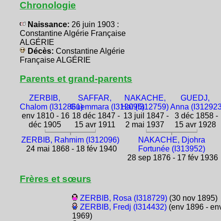
Chronologie
Naissance:
26 juin 1903 :
Constantine Algérie Française
ALGÉRIE
Décès:
Constantine Algérie
Française ALGÉRIE
Parents et grand-parents
ZERBIB,
SAFFAR,
NAKACHE,
GUEDJ,
Chalom (I312861)
Guemmara (I312095)
Haï (I312759)
Anna (I312923
env 1810 - 16
18 déc 1847 -
13 juil 1847 -
3 déc 1858 -
déc 1905
15 avr 1911
2 mai 1937
15 avr 1928
ZERBIB, Rahmim (I312096)
NAKACHE, Djohra
24 mai 1868 - 18 fév 1940
Fortunée (I313952)
28 sep 1876 - 17 fév 1936
Frères et sœurs
ZERBIB, Rosa (I318729)
(30 nov 1895)
ZERBIB, Fredj (I314432)
(env 1896 - en
1969)