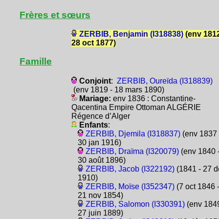
Frères et sœurs
ZERBIB, Benjamin (I318838)
(env 1812
28 oct 1877)
Famille
Conjoint
:
ZERBIB, Oureïda (I318839)
(env 1819 - 18 mars 1890)
Mariage:
env 1836 : Constantine-
Qacentina Empire Ottoman ALGÉRIE
Régence d’Alger
Enfants
:
ZERBIB, Djemila (I318837)
(env 1837 
30 jan 1916)
ZERBIB, Draïma (I320079)
(env 1840 
30 août 1896)
ZERBIB, Jacob (I322192)
(1841 - 27 d
1910)
ZERBIB, Moïse (I352347)
(7 oct 1846 
21 nov 1854)
ZERBIB, Salomon (I330391)
(env 1849
27 juin 1889)