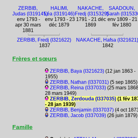
ZERBIB,
HALIMI,
NAKACHE,
SAADOUN,
Judas (I319145)
Léa (I319146)
Fredj (I315329)
Sarah (I31533
env 1793 -
env 1793 - 23
1791 - 21 déc
env 1809 - 21
apr 30 mars
déc 1879
1869
fév 1880
1881
ZERBIB, Fredj (I321622)
NAKACHE, Hafsa (I321621
1837
1842
Frères et sœurs
ZERBIB, Baya (I321623)
(12 jan 1863 -
1955)
ZERBIB, Nathan (I337031)
(5 sep 1865)
ZERBIB, Reina (I337033)
(25 mars 1868
28 mars 1949)
ZERBIB, Zerdouda (I337035)
(1 fév 18
- 28 jan 1939)
ZERBIB, Benjamin (I337037)
(4 oct 187
ZERBIB, Jacob (I337039)
(26 juin 1879)
Famille