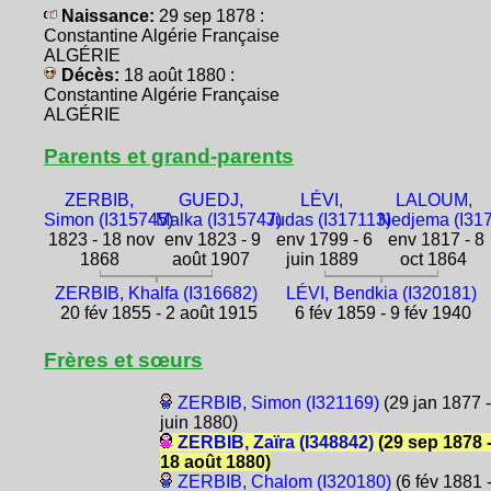
Naissance:
29 sep 1878 :
Constantine Algérie Française
ALGÉRIE
Décès:
18 août 1880 :
Constantine Algérie Française
ALGÉRIE
Parents et grand-parents
ZERBIB,
GUEDJ,
LÉVI,
LALOUM,
Simon (I315745)
Malka (I315747)
Judas (I317113)
Nedjema (I31
1823 - 18 nov
env 1823 - 9
env 1799 - 6
env 1817 - 8
1868
août 1907
juin 1889
oct 1864
ZERBIB, Khalfa (I316682)
LÉVI, Bendkia (I320181)
20 fév 1855 - 2 août 1915
6 fév 1859 - 9 fév 1940
Frères et sœurs
ZERBIB, Simon (I321169)
(29 jan 1877 -
juin 1880)
ZERBIB, Zaïra (I348842)
(29 sep 1878 
18 août 1880)
ZERBIB, Chalom (I320180)
(6 fév 1881 