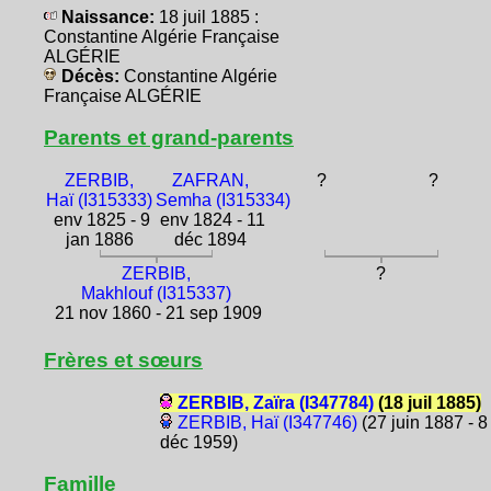
Naissance:
18 juil 1885 :
Constantine Algérie Française
ALGÉRIE
Décès:
Constantine Algérie
Française ALGÉRIE
Parents et grand-parents
ZERBIB,
ZAFRAN,
?
?
Haï (I315333)
Semha (I315334)
env 1825 - 9
env 1824 - 11
jan 1886
déc 1894
ZERBIB,
?
Makhlouf (I315337)
21 nov 1860 - 21 sep 1909
Frères et sœurs
ZERBIB, Zaïra (I347784)
(18 juil 1885)
ZERBIB, Haï (I347746)
(27 juin 1887 - 8
déc 1959)
Famille