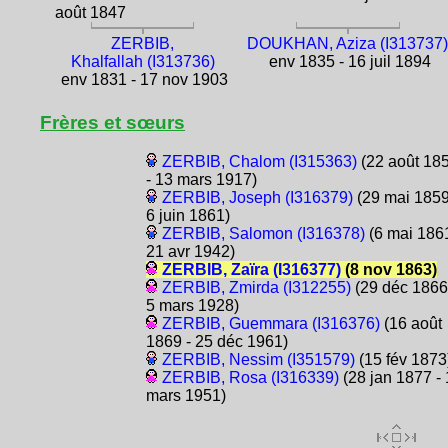
août 1847
ZERBIB,
DOUKHAN, Aziza (I313737
Khalfallah (I313736)
env 1835 - 16 juil 1894
env 1831 - 17 nov 1903
Frères et sœurs
ZERBIB, Chalom (I315363)
(22 août 18
- 13 mars 1917)
ZERBIB, Joseph (I316379)
(29 mai 1859
6 juin 1861)
ZERBIB, Salomon (I316378)
(6 mai 1861
21 avr 1942)
ZERBIB, Zaïra (I316377)
(8 nov 1863)
ZERBIB, Zmirda (I312255)
(29 déc 1866
5 mars 1928)
ZERBIB, Guemmara (I316376)
(16 août
1869 - 25 déc 1961)
ZERBIB, Nessim (I351579)
(15 fév 1873
ZERBIB, Rosa (I316339)
(28 jan 1877 -
mars 1951)