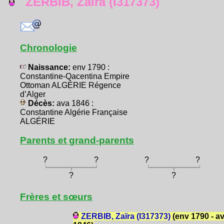
ZERBIB, Zaïra (I317373)
Chronologie
Naissance:
env 1790 :
Constantine-Qacentina Empire
Ottoman ALGÉRIE Régence
d’Alger
Décès:
ava 1846 :
Constantine Algérie Française
ALGÉRIE
Parents et grand-parents
?
?
?
?
?
?
Frères et sœurs
ZERBIB, Zaïra (I317373)
(env 1790 - a