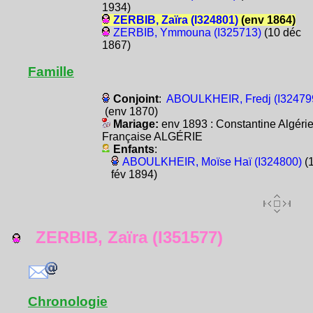
1934)
ZERBIB, Zaïra (I324801)
(env 1864)
ZERBIB, Ymmouna (I325713)
(10 déc
1867)
Famille
Conjoint
:
ABOULKHEIR, Fredj (I32479
(env 1870)
Mariage:
env 1893 : Constantine Algéri
Française ALGÉRIE
Enfants
:
ABOULKHEIR, Moïse Haï (I324800)
(
fév 1894)
ZERBIB, Zaïra (I351577)
Chronologie