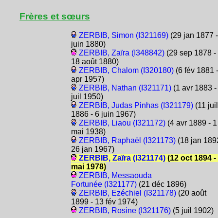
Frères et sœurs
ZERBIB, Simon (I321169)
(29 jan 1877 -
juin 1880)
ZERBIB, Zaïra (I348842)
(29 sep 1878 -
18 août 1880)
ZERBIB, Chalom (I320180)
(6 fév 1881 
apr 1957)
ZERBIB, Nathan (I321171)
(1 avr 1883 -
juil 1950)
ZERBIB, Judas Pinhas (I321179)
(11 juil
1886 - 6 juin 1967)
ZERBIB, Liaou (I321172)
(4 avr 1889 - 1
mai 1938)
ZERBIB, Raphaël (I321173)
(18 jan 189
26 jan 1967)
ZERBIB, Zaïra (I321174)
(12 oct 1894 -
mai 1978)
ZERBIB, Messaouda
Fortunée (I321177)
(21 déc 1896)
ZERBIB, Ezéchiel (I321178)
(20 août
1899 - 13 fév 1974)
ZERBIB, Rosine (I321176)
(5 juil 1902)