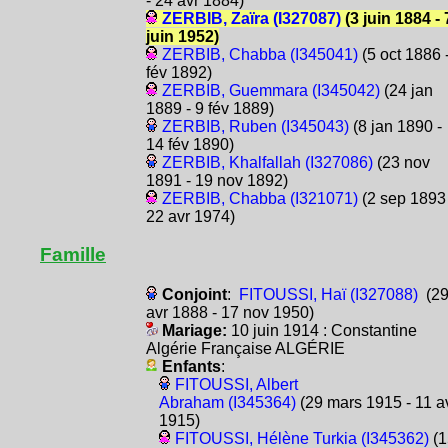
- 24 avr 1884)
ZERBIB, Zaïra (I327087)
(3 juin 1884 - 
juin 1952)
ZERBIB, Chabba (I345041)
(5 oct 1886 
fév 1892)
ZERBIB, Guemmara (I345042)
(24 jan
1889 - 9 fév 1889)
ZERBIB, Ruben (I345043)
(8 jan 1890 -
14 fév 1890)
ZERBIB, Khalfallah (I327086)
(23 nov
1891 - 19 nov 1892)
ZERBIB, Chabba (I321071)
(2 sep 1893 
22 avr 1974)
Famille
Conjoint
:
FITOUSSI, Haï (I327088)
(2
avr 1888 - 17 nov 1950)
Mariage:
10 juin 1914 : Constantine
Algérie Française ALGÉRIE
Enfants
:
FITOUSSI, Albert
Abraham (I345364)
(29 mars 1915 - 11 a
1915)
FITOUSSI, Hélène Turkia (I345362)
(1