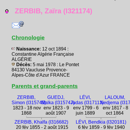
ZERBIB, Zaïra (I321174)
Chronologie
Naissance:
12 oct 1894 :
Constantine Algérie Française
ALGÉRIE
Décès:
5 mai 1978 : Le Pontet
84130 Vaucluse Provence-
Alpes-Côte d'Azur FRANCE
Parents et grand-parents
ZERBIB,
GUEDJ,
LÉVI,
LALOUM,
Simon (I315745)
Malka (I315747)
Judas (I317113)
Nedjema (I31
1823 - 18 nov
env 1823 - 9
env 1799 - 6
env 1817 - 8
1868
août 1907
juin 1889
oct 1864
ZERBIB, Khalfa (I316682)
LÉVI, Bendkia (I320181)
20 fév 1855 - 2 août 1915
6 fév 1859 - 9 fév 1940