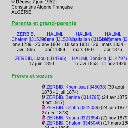
Décès:
7 juin 1952 :
Constantine Algérie Française
ALGÉRIE
Parents et grand-parents
ZERBIB,
HALIMI,
HALIMI,
HALIMI,
Chalom (I315280)
Nouna (I315281)
Khalfallah (I315282)
Guemmara (I3
env 1789 - 25
env 1804 - 18
sep 1831 - 26
mars 1834 -
avr 1865
août 1889
mars 1907
apr 1876
ZERBIB, Liaou (I314796)
HALIMI, Bendkia (I314797)
17 juin 1850
17 avr 1853 - 11 nov 1926
Frères et sœurs
ZERBIB, Khemissa (I345038)
(30 août
1873 - 1 juil 1874)
ZERBIB, Bénina (I314795)
(24 avr 1875 
4 oct 1917)
ZERBIB, Tefaha (I345039)
(24 juin 1877 
27 déc 1878)
ZERBIB, Nouna (I321654)
(21 nov 1879
ZERBIB, Chalom (I345040)
(17 mars 18