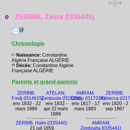
ZERBIB, Zaïna (I335445)
Chronologie
Naissance:
Constantine
Algérie Française ALGÉRIE
Décès:
Constantine Algérie
Française ALGÉRIE
Parents et grand-parents
ZERBIB,
ATELAN,
AMRAM,
ZERBIB,
Fredj (I314615)
Zerdouda (I315255)
Éliaou (I317314)
Rébecca (I31
env 1832 - 22
env 1832 -
env 1817 - 17
env 1820 - 2
mars 1889
apr 22 mars
mars 1883
sep 1867
1889
ZERBIB, Haïm (I335440)
AMRAM,
21 juil 1859
Zerdouda (I335441)