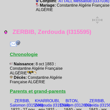
Conjoint
:
ATTALI, Messaoud (I337036)
Mariage:
Constantine Algérie Française
ALGÉRIE
ZERBIB, Zerdouda (I315595)
Chronologie
Naissance:
8 oct 1883 :
Constantine Algérie Française
ALGÉRIE
Décès:
Constantine Algérie
Française ALGÉRIE
Parents et grand-parents
ZERBIB,
KHARROUBI,
BITON,
ZERBIB,
Salomon (I315598)
Zerdouda (I315599)
Chalom (I312689)
Oureïda (I315
1822 - 27 nov
env 1831 -
1840 - apr
1843 - apr