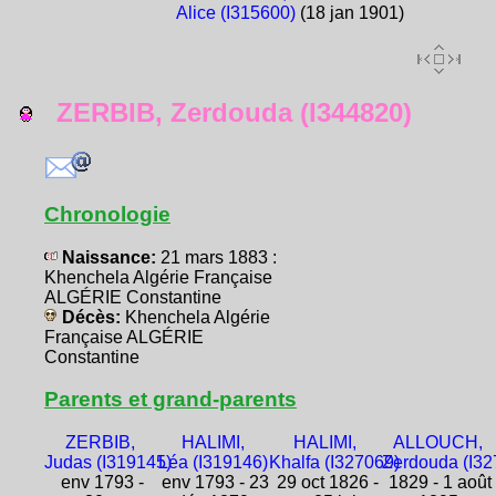
Alice (I315600)
(18 jan 1901)
ZERBIB, Zerdouda (I344820)
Chronologie
Naissance:
21 mars 1883 :
Khenchela Algérie Française
ALGÉRIE Constantine
Décès:
Khenchela Algérie
Française ALGÉRIE
Constantine
Parents et grand-parents
ZERBIB,
HALIMI,
HALIMI,
ALLOUCH,
Judas (I319145)
Léa (I319146)
Khalfa (I327069)
Zerdouda (I32
env 1793 -
env 1793 - 23
29 oct 1826 -
1829 - 1 août