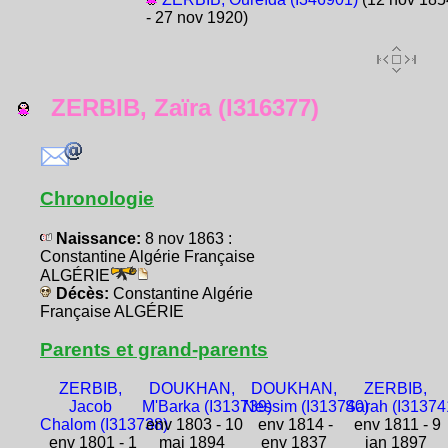
- 27 nov 1920)
ZERBIB, Zaïra (I316377)
Chronologie
Naissance:
8 nov 1863 :
Constantine Algérie Française
ALGÉRIE
Décès:
Constantine Algérie
Française ALGÉRIE
Parents et grand-parents
ZERBIB,
DOUKHAN,
DOUKHAN,
ZERBIB,
Jacob
M'Barka (I313739)
Nessim (I313740)
Sarah (I31374
Chalom (I313738)
env 1803 - 10
env 1814 -
env 1811 - 9
env 1801 - 1
mai 1894
env 1837
jan 1897