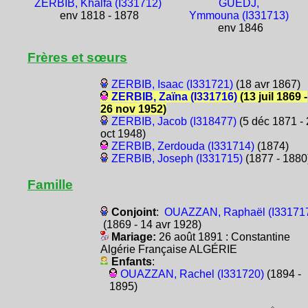
ZERBIB, Khalfa (I331712)
GUEDJ,
env 1818 - 1878
Ymmouna (I331713)
env 1846
Frères et sœurs
ZERBIB, Isaac (I331721)
(18 avr 1867)
ZERBIB, Zaïna (I331716)
(13 juil 1869 -
26 nov 1952)
ZERBIB, Jacob (I318477)
(5 déc 1871 - 
oct 1948)
ZERBIB, Zerdouda (I331714)
(1874)
ZERBIB, Joseph (I331715)
(1877 - 1880
Famille
Conjoint
:
OUAZZAN, Raphaël (I33171
(1869 - 14 avr 1928)
Mariage:
26 août 1891 : Constantine
Algérie Française ALGÉRIE
Enfants
:
OUAZZAN, Rachel (I331720)
(1894 -
1895)