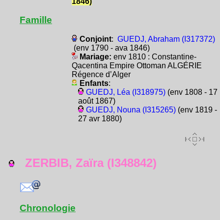
1846)
Famille
Conjoint
:
GUEDJ, Abraham (I317372)
(env 1790 - ava 1846)
Mariage:
env 1810 : Constantine-
Qacentina Empire Ottoman ALGÉRIE
Régence d’Alger
Enfants
:
GUEDJ, Léa (I318975)
(env 1808 - 17
août 1867)
GUEDJ, Nouna (I315265)
(env 1819 -
27 avr 1880)
ZERBIB, Zaïra (I348842)
Chronologie