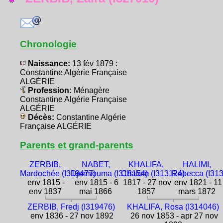
Chronologie
Naissance:
13 fév 1879 :
Constantine Algérie Française
ALGÉRIE
Profession:
Ménagère
Constantine Algérie Française
ALGÉRIE
Décès:
Constantine Algérie
Française ALGÉRIE
Parents et grand-parents
ZERBIB,
NABET,
KHALIFA,
HALIMI,
Mardochée (I319477)
Djermouma (I318154)
Chalom (I313124)
Rébecca (I31
env 1815 -
env 1815 - 6
1817 - 27 nov
env 1821 - 11
env 1837
mai 1866
1857
mars 1872
ZERBIB, Fredj (I319476)
KHALIFA, Rosa (I314046)
env 1836 - 27 nov 1892
26 nov 1853 - apr 27 nov