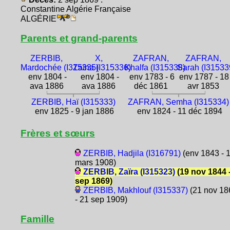
Constantine Algérie Française
ALGÉRIE
Parents et grand-parents
ZERBIB,
X,
ZAFRAN,
ZAFRAN,
Mardochée (I315335)
Zaïna (I315336)
Khalfa (I315338)
Sarah (I31533
env 1804 -
env 1804 -
env 1783 - 6
env 1787 - 18
ava 1886
ava 1886
déc 1861
avr 1853
ZERBIB, Haï (I315333)
ZAFRAN, Semha (I315334)
env 1825 - 9 jan 1886
env 1824 - 11 déc 1894
Frères et sœurs
ZERBIB, Hadjila (I316791)
(env 1843 - 
mars 1908)
ZERBIB, Zaïra (I315323)
(19 nov 1844 -
sep 1869)
ZERBIB, Makhlouf (I315337)
(21 nov 18
- 21 sep 1909)
Famille