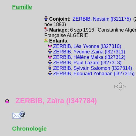
Famille
Conjoint
:
ZERBIB, Nessim (I321175)
(
nov 1893)
Mariage:
6 sep 1916 : Constantine Algér
Française ALGÉRIE
Enfants
:
ZERBIB, Léa Yvonne (I327310)
ZERBIB, Yvonne Zaïna (I327311)
ZERBIB, Hélène Malka (I327312)
ZERBIB, Paul Lazare (I327313)
ZERBIB, Sylvain Salomon (I327314)
ZERBIB, Édouard Yohanan (I327315)
ZERBIB, Zaïra (I347784)
Chronologie