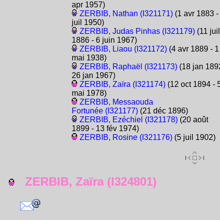
apr 1957)
ZERBIB, Nathan (I321171)
(1 avr 1883 -
juil 1950)
ZERBIB, Judas Pinhas (I321179)
(11 juil
1886 - 6 juin 1967)
ZERBIB, Liaou (I321172)
(4 avr 1889 - 1
mai 1938)
ZERBIB, Raphaël (I321173)
(18 jan 189
26 jan 1967)
ZERBIB, Zaïra (I321174)
(12 oct 1894 - 
mai 1978)
ZERBIB, Messaouda
Fortunée (I321177)
(21 déc 1896)
ZERBIB, Ezéchiel (I321178)
(20 août
1899 - 13 fév 1974)
ZERBIB, Rosine (I321176)
(5 juil 1902)
ZERBIB, Zaïra (I324801)