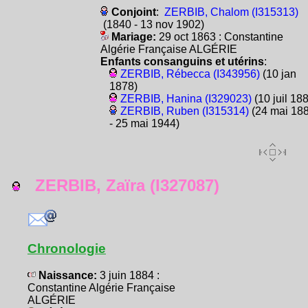
Conjoint
:
ZERBIB, Chalom (I315313)
(1840 - 13 nov 1902)
Mariage:
29 oct 1863 : Constantine
Algérie Française ALGÉRIE
Enfants consanguins et utérins
:
ZERBIB, Rébecca (I343956)
(10 jan
1878)
ZERBIB, Hanina (I329023)
(10 juil 18
ZERBIB, Ruben (I315314)
(24 mai 18
- 25 mai 1944)
ZERBIB, Zaïra (I327087)
Chronologie
Naissance:
3 juin 1884 :
Constantine Algérie Française
ALGÉRIE