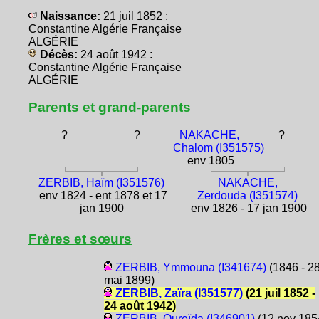
Naissance:
21 juil 1852 :
Constantine Algérie Française
ALGÉRIE
Décès:
24 août 1942 :
Constantine Algérie Française
ALGÉRIE
Parents et grand-parents
?
?
NAKACHE,
?
Chalom (I351575)
env 1805
ZERBIB, Haïm (I351576)
NAKACHE,
env 1824 - ent 1878 et 17
Zerdouda (I351574)
jan 1900
env 1826 - 17 jan 1900
Frères et sœurs
ZERBIB, Ymmouna (I341674)
(1846 - 2
mai 1899)
ZERBIB, Zaïra (I351577)
(21 juil 1852 -
24 août 1942)
ZERBIB, Oureïda (I346901)
(12 nov 185