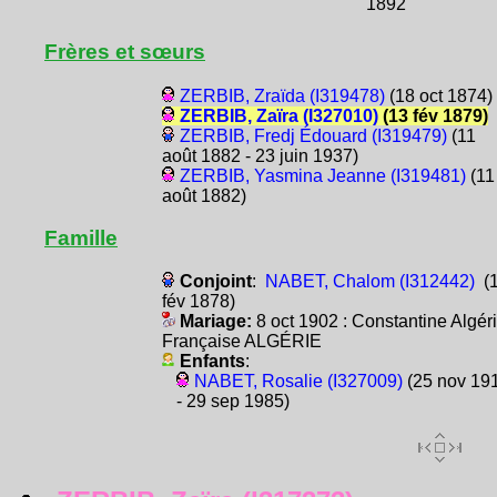
1892
Frères et sœurs
ZERBIB, Zraïda (I319478)
(18 oct 1874)
ZERBIB, Zaïra (I327010)
(13 fév 1879)
ZERBIB, Fredj Édouard (I319479)
(11
août 1882 - 23 juin 1937)
ZERBIB, Yasmina Jeanne (I319481)
(11
août 1882)
Famille
Conjoint
:
NABET, Chalom (I312442)
(
fév 1878)
Mariage:
8 oct 1902 : Constantine Algér
Française ALGÉRIE
Enfants
:
NABET, Rosalie (I327009)
(25 nov 19
- 29 sep 1985)