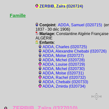
ZERBIB, Zaïra (I320724)
Famille
Conjoint
:
ADDA, Samuel (I320715)
(e
1837 - 30 déc 1906)
Mariage:
Constantine Algérie Française
ALGÉRIE
Enfants
:
ADDA, Charles (I320725)
ADDA, Alexandre Chebabi (I320726)
ADDA, Moïse (I320727)
ADDA, Michel (I320728)
ADDA, Louise (I320729)
ADDA, Michel (I320730)
ADDA, Moïse (I320731)
ADDA, Rachel (I320732)
ADDA, Chebabi (I320733)
ADDA, Zmirda (I320734)
ZERBIB, Zaïra (I327010)