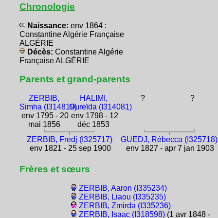
Chronologie
Naissance:
env 1864 :
Constantine Algérie Française
ALGÉRIE
Décès:
Constantine Algérie
Française ALGÉRIE
Parents et grand-parents
ZERBIB,
HALIMI,
?
?
Simha (I314819)
Oureïda (I314081)
env 1795 - 20
env 1798 - 12
mai 1856
déc 1853
ZERBIB, Fredj (I325717)
GUEDJ, Rébecca (I325718)
env 1821 - 25 sep 1900
env 1827 - apr 7 jan 1903
Frères et sœurs
ZERBIB, Aaron (I335234)
ZERBIB, Liaou (I335235)
ZERBIB, Zmirda (I335236)
ZERBIB, Isaac (I318598)
(1 avr 1848 -