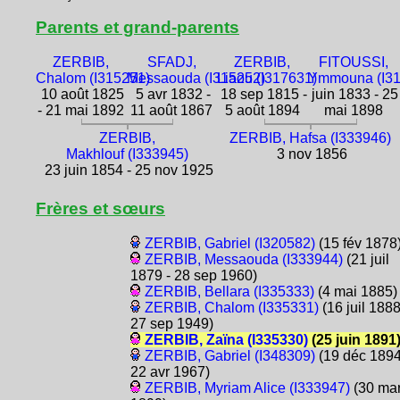
Parents et grand-parents
ZERBIB,
SFADJ,
ZERBIB,
FITOUSSI,
Chalom (I315251)
Messaouda (I315252)
Liaou (I317631)
Ymmouna (I31
10 août 1825
5 avr 1832 -
18 sep 1815 -
juin 1833 - 25
- 21 mai 1892
11 août 1867
5 août 1894
mai 1898
ZERBIB,
ZERBIB, Hafsa (I333946)
Makhlouf (I333945)
3 nov 1856
23 juin 1854 - 25 nov 1925
Frères et sœurs
ZERBIB, Gabriel (I320582)
(15 fév 1878
ZERBIB, Messaouda (I333944)
(21 juil
1879 - 28 sep 1960)
ZERBIB, Bellara (I335333)
(4 mai 1885)
ZERBIB, Chalom (I335331)
(16 juil 1888
27 sep 1949)
ZERBIB, Zaïna (I335330)
(25 juin 1891
ZERBIB, Gabriel (I348309)
(19 déc 1894
22 avr 1967)
ZERBIB, Myriam Alice (I333947)
(30 ma