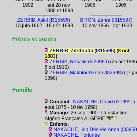
1902
ent 28 nov
1905
1905
1888 et 1898
ZERBIB, Askil (I315596)
BITON, Zahra (I315597)
13 juin 1862 - 18 déc 1898
10 nov 1866 - apr 1900
Frères et sœurs
ZERBIB, Zerdouda (I315595)
(8 oct
1883)
ZERBIB, Rosalie (I326983)
(25 oct 1886
6 oct 1910)
ZERBIB, Makhlouf Henri (I326982)
(7 ja
1890)
Famille
Conjoint
:
NAKACHE, David (I313951)
août 1875 - 10 fév 1958)
Mariage:
26 sep 1900 : Constantine
Algérie Française ALGÉRIE
Enfants
:
NAKACHE, Ilda Désirée Anna (I33950
NAKACHE, Fortunée