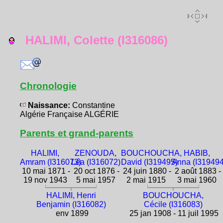
HALIMI, Colette (I316086)
Chronologie
Naissance:
Constantine
Algérie Française ALGÉRIE
Parents et grand-parents
HALIMI,
ZENOUDA,
BOUCHOUCHA,
HABIB,
Amram (I316073)
Léa (I316072)
David (I319495)
Anna (I319494
10 mai 1871 -
20 oct 1876 -
24 juin 1880 -
2 août 1883 -
19 nov 1943
5 mai 1957
2 mai 1915
3 mai 1960
HALIMI, Henri
BOUCHOUCHA,
Benjamin (I316082)
Cécile (I316083)
env 1899
25 jan 1908 - 11 juil 1995