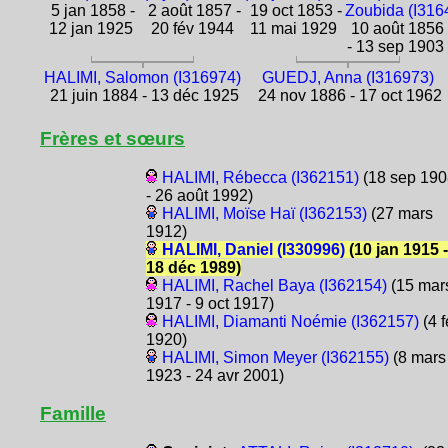
5 jan 1858 -
2 août 1857 -
19 oct 1853 -
Zoubida (I316
12 jan 1925
20 fév 1944
11 mai 1929
10 août 1856
- 13 sep 1903
HALIMI, Salomon (I316974)
GUEDJ, Anna (I316973)
21 juin 1884 - 13 déc 1925
24 nov 1886 - 17 oct 1962
Frères et sœurs
HALIMI, Rébecca (I362151)
(18 sep 190
- 26 août 1992)
HALIMI, Moïse Haï (I362153)
(27 mars
1912)
HALIMI, Daniel (I330996)
(10 jan 1915 -
18 déc 1989)
HALIMI, Rachel Baya (I362154)
(15 mar
1917 - 9 oct 1917)
HALIMI, Diamanti Noémie (I362157)
(4 f
1920)
HALIMI, Simon Meyer (I362155)
(8 mars
1923 - 24 avr 2001)
Famille