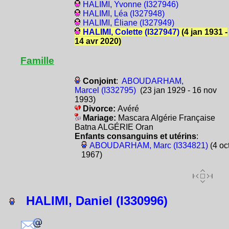
HALIMI, Yvonne (I327946)
HALIMI, Léa (I327948)
HALIMI, Éliane (I327949)
HALIMI, Colette (I327947)
(4 jan 1931 -
14 avr 2020)
Famille
Conjoint
:
ABOUDARHAM,
Marcel (I332795)
(23 jan 1929 - 16 nov
1993)
Divorce:
Avéré
Mariage:
Mascara Algérie Française
Batna ALGÉRIE Oran
Enfants consanguins et utérins
:
ABOUDARHAM, Marc (I334821)
(4 oc
1967)
HALIMI, Daniel (I330996)