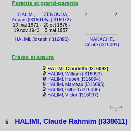
Parents et grand-parents
HALIMI,
ZENOUDA,
?
?
Amram (I316073)
Léa (I316072)
10 mai 1871 -
20 oct 1876 -
19 nov 1943
5 mai 1957
HALIMI, Joseph (I316090)
NAKACHE,
Cécile (I316091)
Frères et sœurs
HALIMI, Claudette (I316092)
HALIMI, William (I316093)
HALIMI, Hubert (I316094)
HALIMI, Marceau (I316095)
HALIMI, Gilbert (I316096)
HALIMI, Victor (I316097)
HALIMI, Claude Rahmim (I338611)