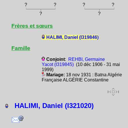
?
?
?
?
?
?
Frères et sœurs
HALIMI, Daniel (I319846)
Famille
Conjoint
:
REHBI, Germaine
Yacot (I319845)
(10 déc 1906 - 31 mai
1999)
Mariage:
18 nov 1931 : Batna Algérie
Française ALGÉRIE Constantine
HALIMI, Daniel (I321020)