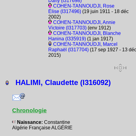
Dany (I317698)
COHEN-TANNOUDJI, Rose
Élise (I317496)
(19 juin 1911 - 18 déc
2002)
COHEN-TANNOUDJI, Annie
Victoire (I317703)
(env 1912)
COHEN-TANNOUDJI, Blanche
Hanina (I335919)
(1 jan 1917)
COHEN-TANNOUDJI, Marcel
Raphaël (I317704)
(17 sep 1927 - 13 dé
2015)
HALIMI, Claudette (I316092)
Chronologie
Naissance:
Constantine
Algérie Française ALGÉRIE