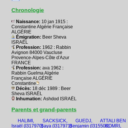
Chronologie
Naissance:
10 jan 1915 :
Constantine Algérie Française
ALGÉRIE
Émigration:
Beer Sheva
ISRAËL
Profession:
1962 : Rabbin
Avignon 84000 Vaucluse
Provence-Alpes-Côte d'Azur
FRANCE
Profession:
ava 1962 :
Rabbin Guelma Algérie
Française ALGÉRIE
Constantine
Décès:
18 déc 1989 : Beer
Sheva ISRAËL
Inhumation:
Ashdod ISRAËL
Parents et grand-parents
HALIMI,
SACKSICK,
GUEDJ,
ATTALI BEN
Israël (I317970)
Baya (I317971)
Benjamin (I315500)
KOMRI,