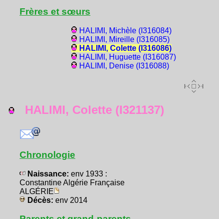
Frères et sœurs
HALIMI, Michèle (I316084)
HALIMI, Mireille (I316085)
HALIMI, Colette (I316086)
HALIMI, Huguette (I316087)
HALIMI, Denise (I316088)
HALIMI, Colette (I321137)
Chronologie
Naissance:
env 1933 :
Constantine Algérie Française
ALGÉRIE
Décès:
env 2014
Parents et grand-parents