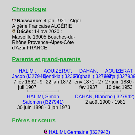
Chronologie
Naissance:
4 jan 1931 : Alger
Algérie Française ALGÉRIE
Décès:
14 avr 2020 :
Marseille 13005 Bouches-du-
Rhône Provence-Alpes-Côte
d'Azur FRANCE
Parents et grand-parents
HALIMI,
AOUIZERAT,
DAHAN,
AOUIZERAT,
Jacob (I327940)
Bendkia (I323056)
Raphaël (I327897)
Anna (I327939
7 fév 1862 - 9
22 jan 1872
env 1871 - 27
27 juin 1880 -
juil 1907
fév 1937
10 déc 1953
HALIMI, Simon
DAHAN, Blanche (I327942)
Salomon (I327941)
2 août 1900 - 1981
30 juin 1898 - 3 jan 1973
Frères et sœurs
HALIMI, Germaine (I327943)