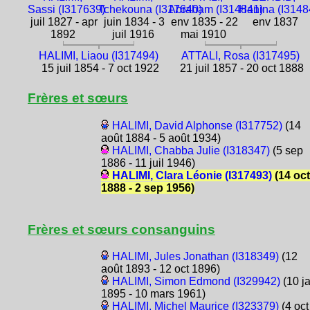
Sassi (I317639)
Tchekouna (I317640)
Abraham (I314841)
Hanina (I3148
juil 1827 - apr
juin 1834 - 3
env 1835 - 22
env 1837
1892
juil 1916
mai 1910
HALIMI, Liaou (I317494)
ATTALI, Rosa (I317495)
15 juil 1854 - 7 oct 1922
21 juil 1857 - 20 oct 1888
Frères et sœurs
HALIMI, David Alphonse (I317752)
(14
août 1884 - 5 août 1934)
HALIMI, Chabba Julie (I318347)
(5 sep
1886 - 11 juil 1946)
HALIMI, Clara Léonie (I317493)
(14 oct
1888 - 2 sep 1956)
Frères et sœurs consanguins
HALIMI, Jules Jonathan (I318349)
(12
août 1893 - 12 oct 1896)
HALIMI, Simon Edmond (I329942)
(10 j
1895 - 10 mars 1961)
HALIMI, Michel Maurice (I323379)
(4 oct