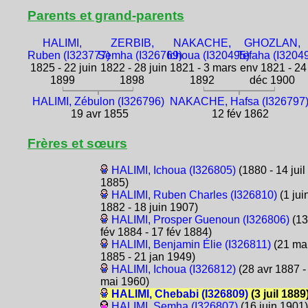
Parents et grand-parents
HALIMI,
ZERBIB,
NAKACHE,
GHOZLAN,
Ruben (I323777)
Semha (I326769)
Ichoua (I320495)
Tefaha (I3204
1825 - 22 juin
1822 - 28 juin
1821 - 3 mars
env 1821 - 24
1899
1898
1892
déc 1900
HALIMI, Zébulon (I326796)
NAKACHE, Hafsa (I326797
19 avr 1855
12 fév 1862
Frères et sœurs
HALIMI, Ichoua (I326805)
(1880 - 14 juil
1885)
HALIMI, Ruben Charles (I326810)
(1 jui
1882 - 18 juin 1907)
HALIMI, Prosper Guenoun (I326806)
(13
fév 1884 - 17 fév 1884)
HALIMI, Benjamin Élie (I326811)
(21 ma
1885 - 21 jan 1949)
HALIMI, Ichoua (I326812)
(28 avr 1887 -
mai 1960)
HALIMI, Chebabi (I326809)
(3 juil 1889
HALIMI, Semha (I326807)
(16 juin 1901)