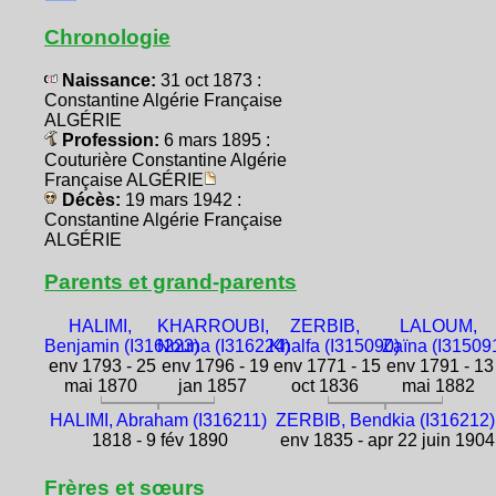
Chronologie
Naissance:
31 oct 1873 :
Constantine Algérie Française
ALGÉRIE
Profession:
6 mars 1895 :
Couturière Constantine Algérie
Française ALGÉRIE
Décès:
19 mars 1942 :
Constantine Algérie Française
ALGÉRIE
Parents et grand-parents
HALIMI,
KHARROUBI,
ZERBIB,
LALOUM,
Benjamin (I316223)
Nouna (I316224)
Khalfa (I315090)
Zaïna (I31509
env 1793 - 25
env 1796 - 19
env 1771 - 15
env 1791 - 13
mai 1870
jan 1857
oct 1836
mai 1882
HALIMI, Abraham (I316211)
ZERBIB, Bendkia (I316212)
1818 - 9 fév 1890
env 1835 - apr 22 juin 1904
Frères et sœurs