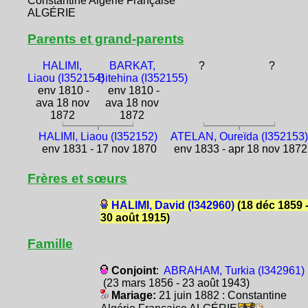
Constantine Algérie Française
ALGÉRIE
Parents et grand-parents
HALIMI,
BARKAT,
?
?
Liaou (I352154)
Bitehina (I352155)
env 1810 -
env 1810 -
ava 18 nov
ava 18 nov
1872
1872
HALIMI, Liaou (I352152)
ATELAN, Oureïda (I352153)
env 1831 - 17 nov 1870
env 1833 - apr 18 nov 1872
Frères et sœurs
HALIMI, David (I342960)
(18 déc 1859 
30 août 1915)
Famille
Conjoint
:
ABRAHAM, Turkia (I342961)
(23 mars 1856 - 23 août 1943)
Mariage:
21 juin 1882 : Constantine