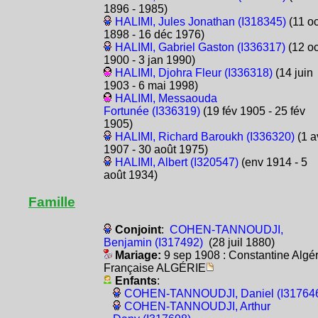
1896 - 1985)
HALIMI, Jules Jonathan (I318345)
(11 oc
1898 - 16 déc 1976)
HALIMI, Gabriel Gaston (I336317)
(12 oc
1900 - 3 jan 1990)
HALIMI, Djohra Fleur (I336318)
(14 juin
1903 - 6 mai 1998)
HALIMI, Messaouda
Fortunée (I336319)
(19 fév 1905 - 25 fév
1905)
HALIMI, Richard Baroukh (I336320)
(1 a
1907 - 30 août 1975)
HALIMI, Albert (I320547)
(env 1914 - 5
août 1934)
Famille
Conjoint
:
COHEN-TANNOUDJI,
Benjamin (I317492)
(28 juil 1880)
Mariage:
9 sep 1908 : Constantine Algér
Française ALGÉRIE
Enfants
:
COHEN-TANNOUDJI, Daniel (I31764
COHEN-TANNOUDJI, Arthur