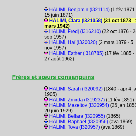
HALIMI, Benjamin (I321114)
(1 fév 1871 
15 juin 1871)
HALIMI, Clara (I321058)
(31 oct 1873 -
mars 1942)
HALIMI, Fredj (I316210)
(22 oct 1876 - 2
sep 1957)
HALIMI, Haï (I320020)
(2 mars 1879 - 5
nov 1957)
HALIMI, Esther (I318785)
(17 fév 1885 -
27 août 1962)
Frères et sœurs consanguins
HALIMI, Sarah (I320092)
(1840 - apr 4 j
1905)
HALIMI, Zmirda (I319237)
(11 fév 1851)
HALIMI, Mazeltov (I320954)
(25 jan 1853
20 juin 1929)
HALIMI, Bellara (I320955)
(1865)
HALIMI, Raphaël (I320956)
(ava 1869)
HALIMI, Tova (I320957)
(ava 1869)