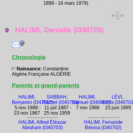
1899 - 16 mars 1979)
HALIMI, Danielle (I340720)
Chronologie
Naissance:
Constantine
Algérie Française ALGÉRIE
Parents et grand-parents
HALIMI,
SABBAH,
HALIMI,
LÉVI,
Benjamin (I347055)
Rachel (I340704)
Samuel (I340692)
Driffa (I340701
5 nov 1888 -
11 juil 1887 -
7 nov 1888
23 juin 1895
23 nov 1967
25 nov 1959
HALIMI, Alfred Éléazar
HALIMI, Fernande
Abraham (I340703)
Bénina (I340702)