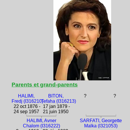
Parents et grand-parents
HALIMI,
BITON,
?
?
Fredj (I316210)
Tefaha (I316213)
22 oct 1876 -
17 jan 1879 -
24 sep 1957
21 juin 1950
HALIMI, Avner
SARFATI, Georgette
Chalom (I316222)
Malka (I321053)