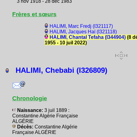
3 nov 1918 - 28 déc 1983
Frères et sœurs
HALIMI, Marc Fredj (I321117)
HALIMI, Jacques Haï (I321118)
HALIMI, Chantal Tefaha (I344904)
(8 d
1955 - 10 juil 2022)
HALIMI, Chebabi (I326809)
Chronologie
Naissance:
3 juil 1889 :
Constantine Algérie Française
ALGÉRIE
Décès:
Constantine Algérie
Française ALGÉRIE