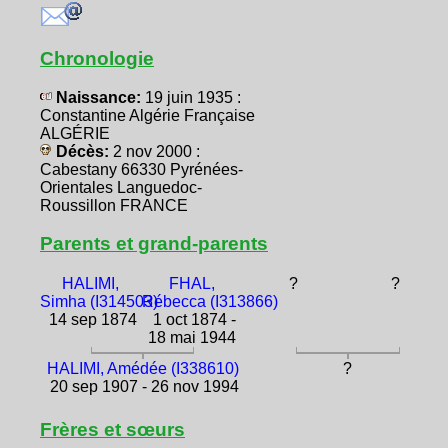
Chronologie
Naissance:
19 juin 1935 :
Constantine Algérie Française
ALGÉRIE
Décès:
2 nov 2000 :
Cabestany 66330 Pyrénées-
Orientales Languedoc-
Roussillon FRANCE
Parents et grand-parents
HALIMI,
FHAL,
?
?
Simha (I314503)
Rébecca (I313866)
14 sep 1874
1 oct 1874 -
18 mai 1944
HALIMI, Amédée (I338610)
?
20 sep 1907 - 26 nov 1994
Frères et sœurs