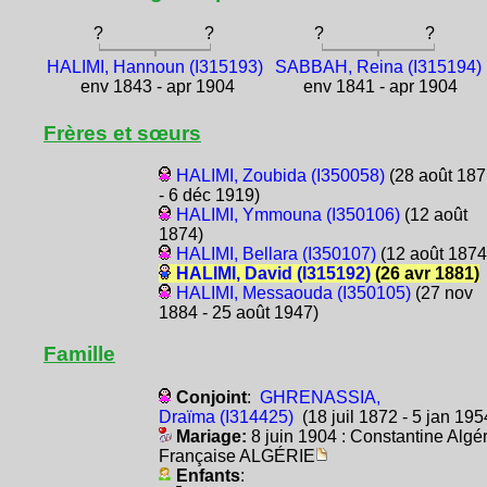
?
?
?
?
HALIMI, Hannoun (I315193)
SABBAH, Reina (I315194)
env 1843 - apr 1904
env 1841 - apr 1904
Frères et sœurs
HALIMI, Zoubida (I350058)
(28 août 187
- 6 déc 1919)
HALIMI, Ymmouna (I350106)
(12 août
1874)
HALIMI, Bellara (I350107)
(12 août 1874
HALIMI, David (I315192)
(26 avr 1881)
HALIMI, Messaouda (I350105)
(27 nov
1884 - 25 août 1947)
Famille
Conjoint
:
GHRENASSIA,
Draïma (I314425)
(18 juil 1872 - 5 jan 195
Mariage:
8 juin 1904 : Constantine Algér
Française ALGÉRIE
Enfants
: