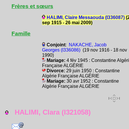
Frères et sœurs
HALIMI, Claire Messaouda (I336087)
(
sep 1915 - 26 mai 2009)
Famille
Conjoint
:
NAKACHE, Jacob
Georges (I336086)
(19 nov 1916 - 18 nov
1990)
Mariage:
4 fév 1945 : Constantine Algér
Française ALGÉRIE
Divorce:
29 juin 1950 : Constantine
Algérie Française ALGÉRIE
Mariage:
30 avr 1952 : Constantine
Algérie Française ALGÉRIE
HALIMI, Clara (I321058)