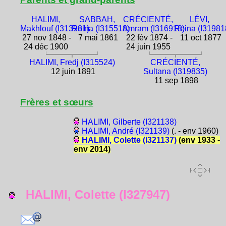
HALIMI,
SABBAH,
CRÉCIENTÉ,
LÉVI,
Makhlouf (I313981)
Reina (I315518)
Amram (I316918)
Reina (I31981
27 nov 1848 -
7 mai 1861
22 fév 1874 -
11 oct 1877
24 déc 1900
24 juin 1955
HALIMI, Fredj (I315524)
CRÉCIENTÉ,
12 juin 1891
Sultana (I319835)
11 sep 1898
Frères et sœurs
HALIMI, Gilberte (I321138)
HALIMI, André (I321139)
(. - env 1960)
HALIMI, Colette (I321137)
(env 1933 -
env 2014)
HALIMI, Colette (I327947)