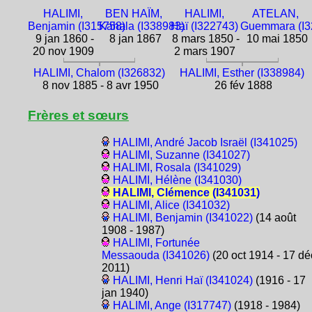
HALIMI,
BEN HAÏM,
HALIMI,
ATELAN,
Benjamin (I315758)
Kahala (I338983)
Haï (I322743)
Guemmara (I3
9 jan 1860 -
8 jan 1867
8 mars 1850 -
10 mai 1850
20 nov 1909
2 mars 1907
HALIMI, Chalom (I326832)
HALIMI, Esther (I338984)
8 nov 1885 - 8 avr 1950
26 fév 1888
Frères et sœurs
HALIMI, André Jacob Israël (I341025)
HALIMI, Suzanne (I341027)
HALIMI, Rosala (I341029)
HALIMI, Hélène (I341030)
HALIMI, Clémence (I341031)
HALIMI, Alice (I341032)
HALIMI, Benjamin (I341022)
(14 août
1908 - 1987)
HALIMI, Fortunée
Messaouda (I341026)
(20 oct 1914 - 17 dé
2011)
HALIMI, Henri Haï (I341024)
(1916 - 17
jan 1940)
HALIMI, Ange (I317747)
(1918 - 1984)