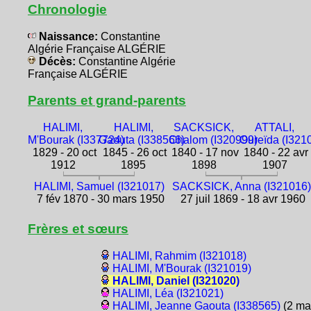
Chronologie
Naissance:
Constantine
Algérie Française ALGÉRIE
Décès:
Constantine Algérie
Française ALGÉRIE
Parents et grand-parents
HALIMI,
HALIMI,
SACKSICK,
ATTALI,
M'Bourak (I337724)
Gaouta (I338566)
Chalom (I320999)
Oureïda (I321
1829 - 20 oct
1845 - 26 oct
1840 - 17 nov
1840 - 22 avr
1912
1895
1898
1907
HALIMI, Samuel (I321017)
SACKSICK, Anna (I321016)
7 fév 1870 - 30 mars 1950
27 juil 1869 - 18 avr 1960
Frères et sœurs
HALIMI, Rahmim (I321018)
HALIMI, M'Bourak (I321019)
HALIMI, Daniel (I321020)
HALIMI, Léa (I321021)
HALIMI, Jeanne Gaouta (I338565)
(2 ma