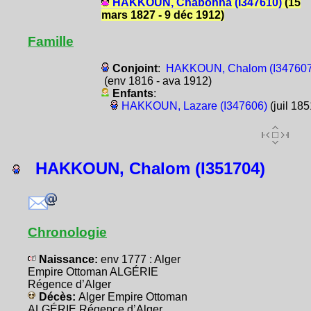
HAKKOUN, Chabonna (I347610)
(15
mars 1827 - 9 déc 1912)
Famille
Conjoint
:
HAKKOUN, Chalom (I347607
(env 1816 - ava 1912)
Enfants
:
HAKKOUN, Lazare (I347606)
(juil 185
HAKKOUN, Chalom (I351704)
Chronologie
Naissance:
env 1777 : Alger
Empire Ottoman ALGÉRIE
Régence d’Alger
Décès:
Alger Empire Ottoman
ALGÉRIE Régence d’Alger