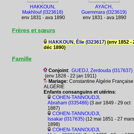
HAKKOUN,
AYACH,
Makhlouf (I323618)
Guemmara (I323619)
env 1831 - ava 1890
env 1831 - ava 1890
Frères et sœurs
HAKKOUN, Élie (I323617)
(env 1852 - 
déc 1890)
Famille
Conjoint
:
GUEDJ, Zerdouda (I317637)
(env 1828 - 22 jan 1911)
Mariage:
Constantine Algérie Française
ALGÉRIE
Enfants consanguins et utérins
:
COHEN-TANNOUDJI,
Abraham (I335486)
(3 avr 1849 - 29 oct
1887)
COHEN-TANNOUDJI,
Issakar (I317635)
(12 mai 1851 - 27 mar
1898)
COHEN-TANNOUDJI,