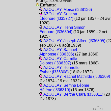
Française ALGÉRIE
Enfants
:
AZOULAY, Moïse (I338136)
AZOULAY, Sultana
Éléonore (I333727)
(10 jan 1857 - 24 avr
1920)
AZOULAY, Henri Simon
Édouard (I336304)
(10 jan 1859 - 2 oct
1925)
AZOULAY, Joseph Alfred (I336305)
(2
sep 1863 - 6 août 1939)
AZOULAY, Samuel
Alphonse (I336306)
(27 jan 1866)
AZOULAY, Camille
Dolorès (I336307)
(15 mars 1868)
AZOULAY, Henriette
Esther (I336308)
(18 fév 1872)
AZOULAY, Rachel Mathilde (I336309)
fév 1874 - 19 mai 1932)
AZOULAY, Semha Léonie
Hélène (I336310)
(16 avr 1876)
AZOULAY, Berthe Clara (I336311)
(20
fév 1878)