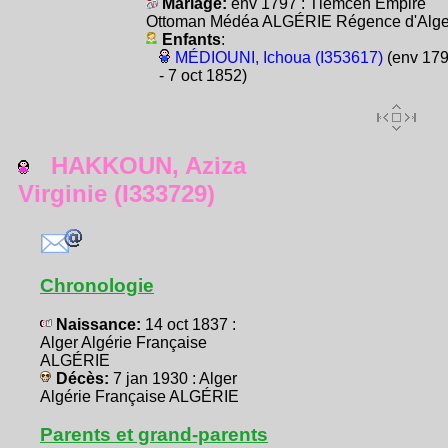
Mariage:
env 1797 : Tlemcen Empire
Ottoman Médéa ALGÉRIE Régence d'Alge
Enfants
:
MÉDIOUNI, Ichoua (I353617)
(env 17
- 7 oct 1852)
HAKKOUN, Aziza
Virginie (I333729)
Chronologie
Naissance:
14 oct 1837 :
Alger Algérie Française
ALGÉRIE
Décès:
7 jan 1930 : Alger
Algérie Française ALGÉRIE
Parents et grand-parents