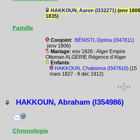
HAKKOUN, Aaron (I332271)
(env 1806
1835)
Famille
Conjoint
:
BÉNISTI, Djohra (I347611)
(env 1806)
Mariage:
env 1826 : Alger Empire
Ottoman ALGÉRIE Régence d’Alger
Enfants
:
HAKKOUN, Chabonna (I347610)
(15
mars 1827 - 9 déc 1912)
HAKKOUN, Abraham (I354986)
Chronologie