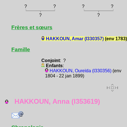
?
?
?
?
?
?
Frères et sœurs
HAKKOUN, Amar (I330357)
(env 1783)
Famille
Conjoint
: ?
Enfants
:
HAKKOUN, Oureïda (I330356)
(env
1804 - 22 jan 1899)
HAKKOUN, Anna (I353619)