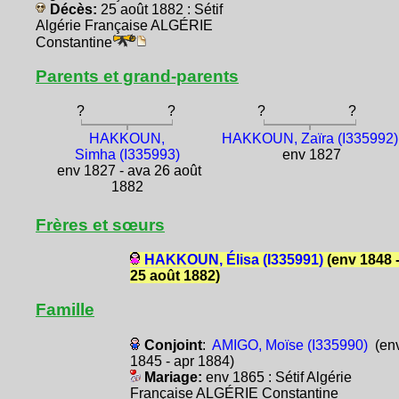
Décès:
25 août 1882 : Sétif
Algérie Française ALGÉRIE
Constantine
Parents et grand-parents
?
?
?
?
HAKKOUN,
HAKKOUN, Zaïra (I335992)
Simha (I335993)
env 1827
env 1827 - ava 26 août
1882
Frères et sœurs
HAKKOUN, Élisa (I335991)
(env 1848 
25 août 1882)
Famille
Conjoint
:
AMIGO, Moïse (I335990)
(en
1845 - apr 1884)
Mariage:
env 1865 : Sétif Algérie
Française ALGÉRIE Constantine