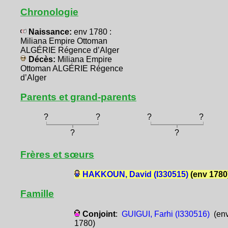
Chronologie
Naissance:
env 1780 :
Miliana Empire Ottoman
ALGÉRIE Régence d’Alger
Décès:
Miliana Empire
Ottoman ALGÉRIE Régence
d’Alger
Parents et grand-parents
?
?
?
?
?
?
Frères et sœurs
HAKKOUN, David (I330515)
(env 1780
Famille
Conjoint
:
GUIGUI, Farhi (I330516)
(en
1780)