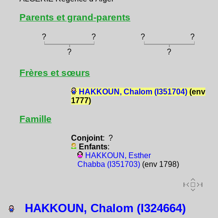
Parents et grand-parents
?
?
?
?
?
?
Frères et sœurs
HAKKOUN, Chalom (I351704)
(env
1777)
Famille
Conjoint
: ?
Enfants
:
HAKKOUN, Esther
Chabba (I351703)
(env 1798)
HAKKOUN, Chalom (I324664)