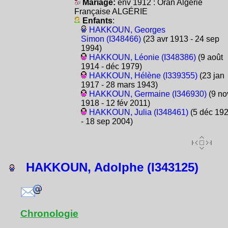
Mariage:
env 1912 : Oran Algérie
Française ALGÉRIE
Enfants
:
HAKKOUN, Georges
Simon (I348466)
(23 avr 1913 - 24 sep
1994)
HAKKOUN, Léonie (I348386)
(9 août
1914 - déc 1979)
HAKKOUN, Hélène (I339355)
(23 jan
1917 - 28 mars 1943)
HAKKOUN, Germaine (I346930)
(9 no
1918 - 12 fév 2011)
HAKKOUN, Julia (I348461)
(5 déc 19
- 18 sep 2004)
HAKKOUN, Adolphe (I343125)
Chronologie