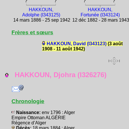
?
?
?
?
HAKKOUN,
HAKKOUN,
Adolphe (I343125)
Fortunée (I343124)
14 mars 1886 - 25 sep 1942
12 déc 1882 - 28 mars 194
Frères et sœurs
HAKKOUN, David (I343123)
(3 août
1908 - 11 août 1942)
HAKKOUN, Djohra (I326276)
Chronologie
Naissance:
env 1796 : Alger
Empire Ottoman ALGÉRIE
Régence d’Alger
Décès:
18 mars 1884 : Alger