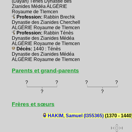
(Dayan) Ténès Dynastie des
Zianides Médéa ALGÉRIE
Royaume de Tlemcen
Profession:
Rabbin Brechk
Dynastie des Zianides Cherchell
ALGÉRIE Royaume de Tlemcen
Profession:
Rabbin Ténès
Dynastie des Zianides Médéa
ALGÉRIE Royaume de Tlemcen
Décès:
1440 : Ténès
Dynastie des Zianides Médéa
ALGÉRIE Royaume de Tlemcen
Parents et grand-parents
?
?
?
?
?
?
Frères et sœurs
HAKIM, Samuel (I355365)
(1370 - 1440