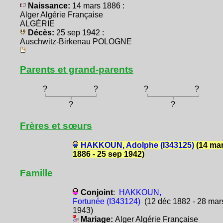
Naissance:
14 mars 1886 :
Alger Algérie Française
ALGÉRIE
Décès:
25 sep 1942 :
Auschwitz-Birkenau POLOGNE
Parents et grand-parents
?
?
?
?
?
?
Frères et sœurs
HAKKOUN, Adolphe (I343125)
(14 ma
1886 - 25 sep 1942)
Famille
Conjoint
:
HAKKOUN,
Fortunée (I343124)
(12 déc 1882 - 28 mar
1943)
Mariage:
Alger Algérie Française