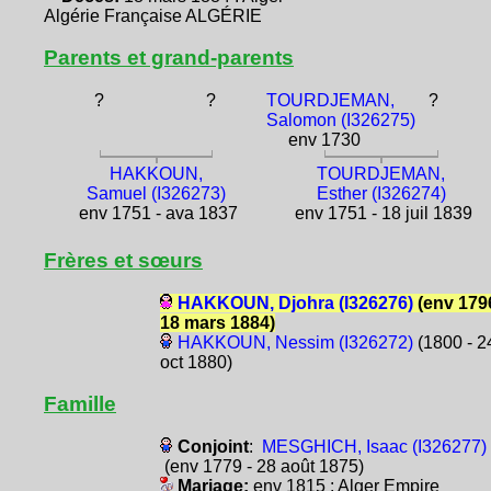
Algérie Française ALGÉRIE
Parents et grand-parents
?
?
TOURDJEMAN,
?
Salomon (I326275)
env 1730
HAKKOUN,
TOURDJEMAN,
Samuel (I326273)
Esther (I326274)
env 1751 - ava 1837
env 1751 - 18 juil 1839
Frères et sœurs
HAKKOUN, Djohra (I326276)
(env 1796
18 mars 1884)
HAKKOUN, Nessim (I326272)
(1800 - 2
oct 1880)
Famille
Conjoint
:
MESGHICH, Isaac (I326277)
(env 1779 - 28 août 1875)
Mariage:
env 1815 : Alger Empire