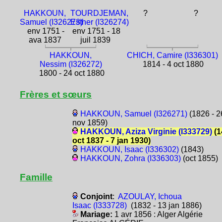
HAKKOUN,
TOURDJEMAN,
?
?
Samuel (I326273)
Esther (I326274)
env 1751 -
env 1751 - 18
ava 1837
juil 1839
HAKKOUN,
CHICH, Camire (I336301)
Nessim (I326272)
1814 - 4 oct 1880
1800 - 24 oct 1880
Frères et sœurs
HAKKOUN, Samuel (I326271)
(1826 - 2
nov 1859)
HAKKOUN, Aziza Virginie (I333729)
(1
oct 1837 - 7 jan 1930)
HAKKOUN, Isaac (I336302)
(1843)
HAKKOUN, Zohra (I336303)
(oct 1855)
Famille
Conjoint
:
AZOULAY, Ichoua
Isaac (I333728)
(1832 - 13 jan 1886)
Mariage:
1 avr 1856 : Alger Algérie