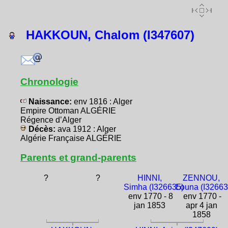
HAKKOUN, Chalom (I347607)
Chronologie
Naissance:
env 1816 : Alger
Empire Ottoman ALGÉRIE
Régence d’Alger
Décès:
ava 1912 : Alger
Algérie Française ALGÉRIE
Parents et grand-parents
?
?
HINNI,
ZENNOU,
Simha (I326635)
Louna (I32663
env 1770 - 8
env 1770 -
jan 1853
apr 4 jan
1858