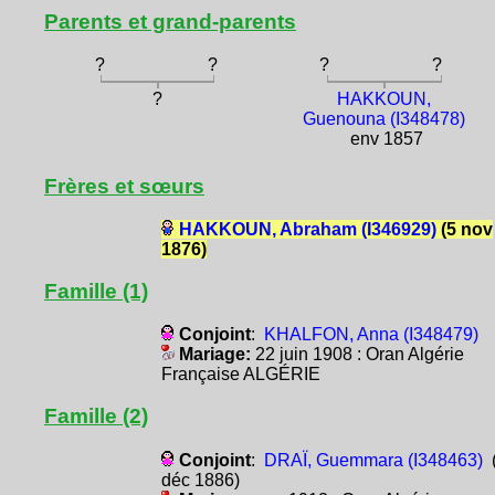
Parents et grand-parents
?
?
?
?
?
HAKKOUN,
Guenouna (I348478)
env 1857
Frères et sœurs
HAKKOUN, Abraham (I346929)
(5 nov
1876)
Famille (1)
Conjoint
:
KHALFON, Anna (I348479)
Mariage:
22 juin 1908 : Oran Algérie
Française ALGÉRIE
Famille (2)
Conjoint
:
DRAÏ, Guemmara (I348463)
(
déc 1886)