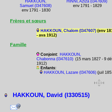
HAKKOUN,
HINNI, Aziza (I347609)
Samuel (I347608)
env 1791 - 1829
env 1791 - 1830
Frères et sœurs
HAKKOUN, Chalom (I347607)
(env 18
- ava 1912)
Famille
Conjoint
:
HAKKOUN,
Chabonna (I347610)
(15 mars 1827 - 9 dé
1912)
Enfants
:
HAKKOUN, Lazare (I347606)
(juil 185
HAKKOUN, David (I330515)