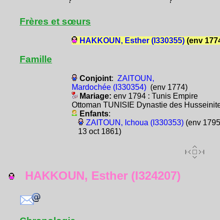
?
?
Frères et sœurs
HAKKOUN, Esther (I330355)
(env 177
Famille
Conjoint
:
ZAITOUN,
Mardochée (I330354)
(env 1774)
Mariage:
env 1794 : Tunis Empire
Ottoman TUNISIE Dynastie des Husseinit
Enfants
:
ZAITOUN, Ichoua (I330353)
(env 1795
13 oct 1861)
HAKKOUN, Esther (I324207)