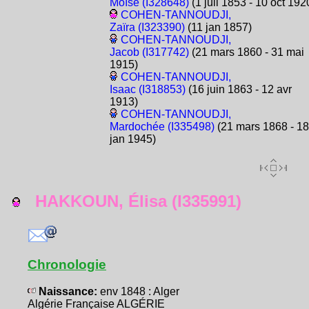
Moïse (I328648)
(1 juil 1853 - 10 oct 192
COHEN-TANNOUDJI,
Zaïra (I323390)
(11 jan 1857)
COHEN-TANNOUDJI,
Jacob (I317742)
(21 mars 1860 - 31 mai
1915)
COHEN-TANNOUDJI,
Isaac (I318853)
(16 juin 1863 - 12 avr
1913)
COHEN-TANNOUDJI,
Mardochée (I335498)
(21 mars 1868 - 18
jan 1945)
HAKKOUN, Élisa (I335991)
Chronologie
Naissance:
env 1848 : Alger
Algérie Française ALGÉRIE