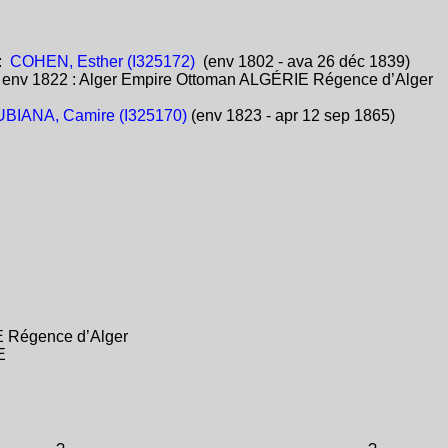
:
COHEN, Esther (I325172)
(env 1802 - ava 26 déc 1839)
:
env 1822 : Alger Empire Ottoman ALGÉRIE Régence d’Alger
BIANA, Camire (I325170)
(env 1823 - apr 12 sep 1865)
E Régence d’Alger
E