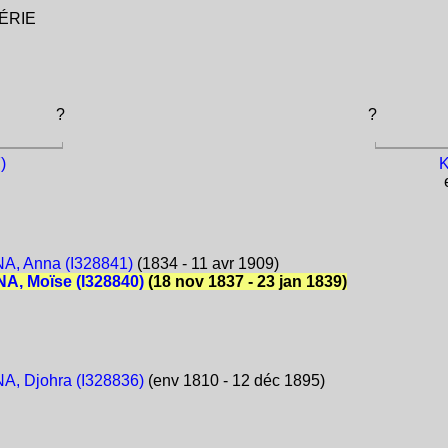
GÉRIE
?
?
)
K
e
A, Anna (I328841)
(1834 - 11 avr 1909)
A, Moïse (I328840)
(18 nov 1837 - 23 jan 1839)
, Djohra (I328836)
(env 1810 - 12 déc 1895)