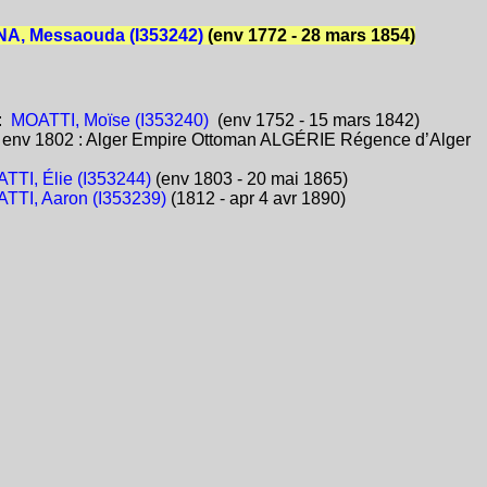
A, Messaouda (I353242)
(env 1772 - 28 mars 1854)
:
MOATTI, Moïse (I353240)
(env 1752 - 15 mars 1842)
:
env 1802 : Alger Empire Ottoman ALGÉRIE Régence d’Alger
TTI, Élie (I353244)
(env 1803 - 20 mai 1865)
TTI, Aaron (I353239)
(1812 - apr 4 avr 1890)