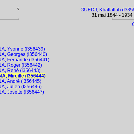
?
GUEDJ, Khalfallah (I335
31 mai 1844 - 1934
A, Yvonne (I356439)
, Georges (I356440)
, Fernande (I356441)
, Roger (I356442)
A, René (I356443)
, Mireille (I356444)
, André (I356445)
, Julien (I356446)
, Josette (I356447)