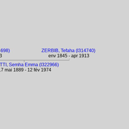
4698)
ZERBIB, Tefaha (I314740)
3
env 1845 - apr 1913
TI, Semha Emma (I322966)
7 mai 1889 - 12 fév 1974