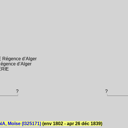
E Régence d’Alger
égence d’Alger
GÉRIE
?
?
A, Moïse (I325171)
(env 1802 - apr 26 déc 1839)