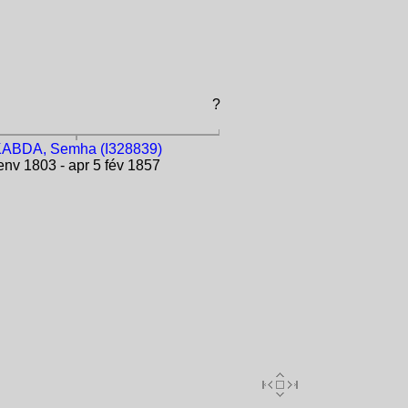
?
ABDA, Semha (I328839)
nv 1803 - apr 5 fév 1857