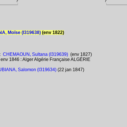
?
?
A, Moïse (I319638)
(env 1822)
:
CHEMAOUN, Sultana (I319639)
(env 1827)
:
env 1846 : Alger Algérie Française ALGÉRIE
BIANA, Salomon (I319634)
(22 jan 1847)