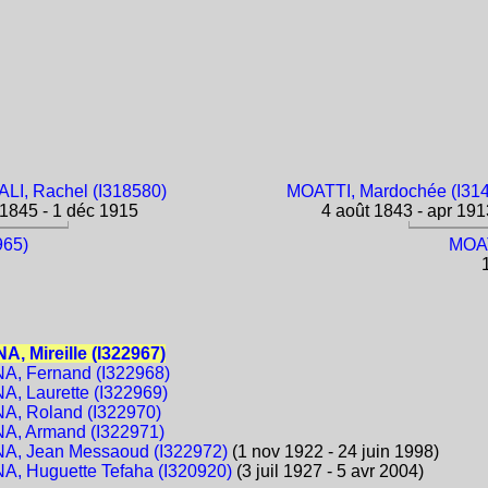
LI, Rachel (I318580)
MOATTI, Mardochée (I31
1845 - 1 déc 1915
4 août 1843 - apr 191
965)
MOAT
1
, Mireille (I322967)
, Fernand (I322968)
, Laurette (I322969)
, Roland (I322970)
A, Armand (I322971)
A, Jean Messaoud (I322972)
(1 nov 1922 - 24 juin 1998)
, Huguette Tefaha (I320920)
(3 juil 1927 - 5 avr 2004)