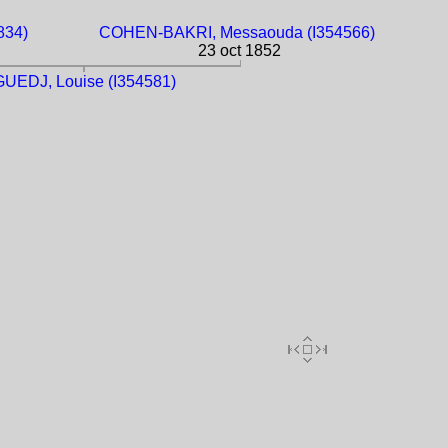
834)
COHEN-BAKRI, Messaouda (I354566)
23 oct 1852
GUEDJ, Louise (I354581)