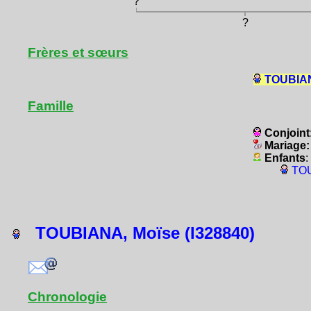
?
?
Frères et sœurs
TOUBIAN
Famille
Conjoint
Mariage
Enfants
:
TOU
TOUBIANA, Moïse (I328840)
Chronologie