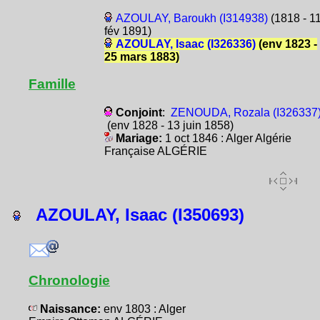
AZOULAY, Baroukh (I314938)
(1818 - 1
fév 1891)
AZOULAY, Isaac (I326336)
(env 1823 -
25 mars 1883)
Famille
Conjoint
:
ZENOUDA, Rozala (I326337
(env 1828 - 13 juin 1858)
Mariage:
1 oct 1846 : Alger Algérie
Française ALGÉRIE
AZOULAY, Isaac (I350693)
Chronologie
Naissance:
env 1803 : Alger