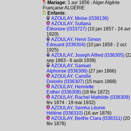
Mariage:
1 avr 1856 : Alger Algérie
Française ALGÉRIE
Enfants
:
AZOULAY, Moïse (I338136)
AZOULAY, Sultana
Éléonore (I333727)
(10 jan 1857 - 24 avr
1920)
AZOULAY, Henri Simon
Édouard (I336304)
(10 jan 1859 - 2 oct
1925)
AZOULAY, Joseph Alfred (I336305)
(2
sep 1863 - 6 août 1939)
AZOULAY, Samuel
Alphonse (I336306)
(27 jan 1866)
AZOULAY, Camille
Dolorès (I336307)
(15 mars 1868)
AZOULAY, Henriette
Esther (I336308)
(18 fév 1872)
AZOULAY, Rachel Mathilde (I336309)
fév 1874 - 19 mai 1932)
AZOULAY, Semha Léonie
Hélène (I336310)
(16 avr 1876)
AZOULAY, Berthe Clara (I336311)
(20
fév 1878)