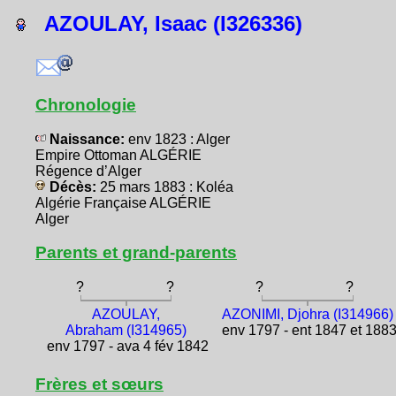
AZOULAY, Isaac (I326336)
Chronologie
Naissance:
env 1823 : Alger
Empire Ottoman ALGÉRIE
Régence d’Alger
Décès:
25 mars 1883 : Koléa
Algérie Française ALGÉRIE
Alger
Parents et grand-parents
?
?
?
?
AZOULAY,
AZONIMI, Djohra (I314966)
Abraham (I314965)
env 1797 - ent 1847 et 188
env 1797 - ava 4 fév 1842
Frères et sœurs