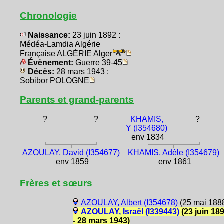
Chronologie
Naissance:
23 juin 1892 :
Médéa-Lamdia Algérie
Française ALGÉRIE Alger
Évènement:
Guerre 39-45
Décès:
28 mars 1943 :
Sobibor POLOGNE
Parents et grand-parents
?
?
KHAMIS,
?
Y (I354680)
env 1834
AZOULAY, David (I354677)
KHAMIS, Adèle (I354679)
env 1859
env 1861
Frères et sœurs
AZOULAY, Albert (I354678)
(25 mai 188
AZOULAY, Israël (I339443)
(23 juin 18
- 28 mars 1943)