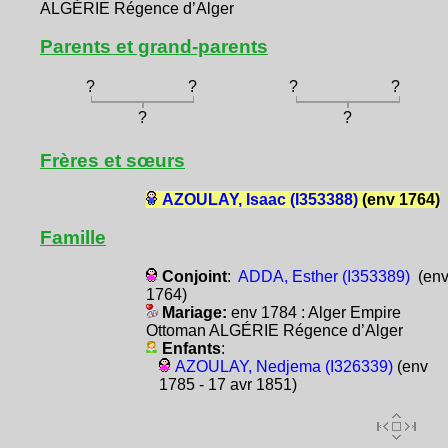
ALGÉRIE Régence d’Alger
Parents et grand-parents
?
?
?
?
?
?
Frères et sœurs
AZOULAY, Isaac (I353388)
(env 1764)
Famille
Conjoint
:
ADDA, Esther (I353389)
(en
1764)
Mariage:
env 1784 : Alger Empire
Ottoman ALGÉRIE Régence d’Alger
Enfants
:
AZOULAY, Nedjema (I326339)
(env
1785 - 17 avr 1851)