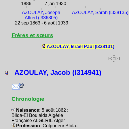
1886
7 jan 1930
AZOULAY, Joseph
AZOULAY, Sarah (I338135)
Alfred (I336305)
22 sep 1863 - 6 août 1939
Frères et sœurs
AZOULAY, Israël Paul (I338131)
AZOULAY, Jacob (I314941)
Chronologie
Naissance:
5 août 1862 :
Blida-El Boulaida Algérie
Française ALGÉRIE Alger
Profession:
Colporteur Blida-