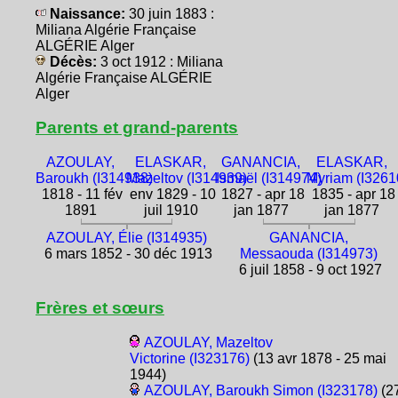
Naissance:
30 juin 1883 :
Miliana Algérie Française
ALGÉRIE Alger
Décès:
3 oct 1912 : Miliana
Algérie Française ALGÉRIE
Alger
Parents et grand-parents
AZOULAY,
ELASKAR,
GANANCIA,
ELASKAR,
Baroukh (I314938)
Mazeltov (I314939)
Ismaël (I314974)
Myriam (I3261
1818 - 11 fév
env 1829 - 10
1827 - apr 18
1835 - apr 18
1891
juil 1910
jan 1877
jan 1877
AZOULAY, Élie (I314935)
GANANCIA,
6 mars 1852 - 30 déc 1913
Messaouda (I314973)
6 juil 1858 - 9 oct 1927
Frères et sœurs
AZOULAY, Mazeltov
Victorine (I323176)
(13 avr 1878 - 25 mai
1944)
AZOULAY, Baroukh Simon (I323178)
(2