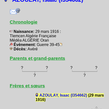
Chronologie
Naissance:
29 mars 1916 :
Tlemcen Algérie Française
Médéa ALGÉRIE Oran
Évènement:
Guerre 39-45
Décès:
Avéré
Parents et grand-parents
?
?
?
?
?
?
Frères et sœurs
AZOULAY, Isaac (I354662)
(29 mars
1916)