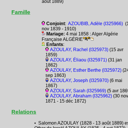
août 1889)
Famille
Conjoint
:
AZOUBIB, Adèle (I325966)
(
nov 1839 - 1910)
Mariage:
4 mai 1858 : Alger Algérie
Française ALGÉRIE
Enfants
:
AZOULAY, Rachel (I325973)
(15 avr
1859)
AZOULAY, Éliaou (I325971)
(31 jan
1862)
AZOULAY, Esther Berthe (I325972)
(2
sep 1863)
AZOULAY, Joseph (I325970)
(6 mai
1867)
AZOULAY, Sarah (I325969)
(5 avr 186
AZOULAY, Abraham (I325962)
(30 no
1871 - 15 déc 1872)
Relations
• Salomon AZOULAY (1828 - 13 août 1889) e