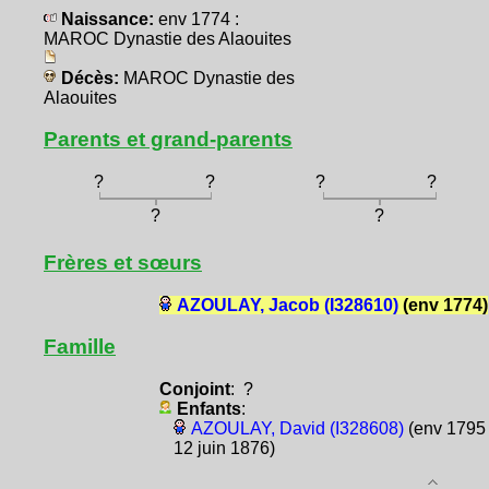
Naissance:
env 1774 :
MAROC Dynastie des Alaouites
Décès:
MAROC Dynastie des
Alaouites
Parents et grand-parents
?
?
?
?
?
?
Frères et sœurs
AZOULAY, Jacob (I328610)
(env 1774)
Famille
Conjoint
: ?
Enfants
:
AZOULAY, David (I328608)
(env 1795 
12 juin 1876)