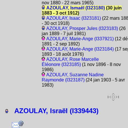
nov 1880 - 22 mars 1965)
AZOULAY, Ismaël (I323180)
(30 juin
1883 - 3 oct 1912)
AZOULAY, Isaac (I323181)
(22 mars 18
- 30 oct 1918)
AZOULAY, Prosper Jules (I323183)
(26
jan 1889 - 7 juil 1981)
AZOULAY, Marie-Ange (I337921)
(12 dé
1891 - 2 sep 1892)
AZOULAY, Marie-Ange (I323184)
(17 se
1893 - 18 août 1976)
AZOULAY, Rose Marcelle
Éléonore (I323185)
(1 nov 1896 - 8 nov
1986)
AZOULAY, Suzanne Nadine
Raymonde (I323187)
(24 jan 1903 - 5 avr
1983)
AZOULAY, Israël (I339443)