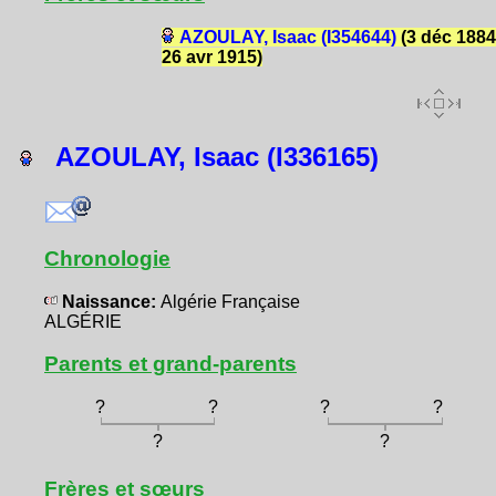
AZOULAY, Isaac (I354644)
(3 déc 1884
26 avr 1915)
AZOULAY, Isaac (I336165)
Chronologie
Naissance:
Algérie Française
ALGÉRIE
Parents et grand-parents
?
?
?
?
?
?
Frères et sœurs