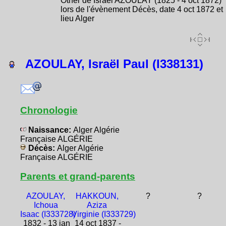
Other de Israël AZOULAY (1825 - 4 oct 1872)
lors de l'évènement Décès, date 4 oct 1872 et
lieu Alger
AZOULAY, Israël Paul (I338131)
Chronologie
Naissance:
Alger Algérie
Française ALGÉRIE
Décès:
Alger Algérie
Française ALGÉRIE
Parents et grand-parents
AZOULAY,
HAKKOUN,
?
?
Ichoua
Aziza
Isaac (I333728)
Virginie (I333729)
1832 - 13 jan
14 oct 1837 -