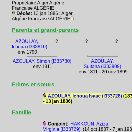
Propriétaire Alger Algérie
Française ALGÉRIE
Décès:
13 jan 1886 : Alger
Algérie Française ALGÉRIE
Parents et grand-parents
AZOULAY,
?
?
?
Ichoua (I333810)
env 1790
AZOULAY, Simon (I333730)
AZOULAY,
env 1811
Sultana (I333809)
env 1811 - 20 nov 1899
Frères et sœurs
AZOULAY, Ichoua Isaac (I333728)
(18
- 13 jan 1886)
Famille
Conjoint
:
HAKKOUN, Aziza
Virginie (I333729)
(14 oct 1837 - 7 jan 193