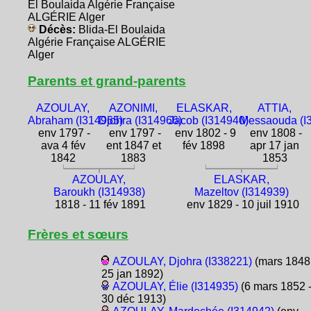
El Boulaida Algérie Française
ALGÉRIE Alger
Décès:
Blida-El Boulaida
Algérie Française ALGÉRIE
Alger
Parents et grand-parents
AZOULAY,
AZONIMI,
ELASKAR,
ATTIA,
Abraham (I314965)
Djohra (I314966)
Jacob (I314940)
Messaouda (I
env 1797 -
env 1797 -
env 1802 - 9
env 1808 -
ava 4 fév
ent 1847 et
fév 1898
apr 17 jan
1842
1883
1853
AZOULAY,
ELASKAR,
Baroukh (I314938)
Mazeltov (I314939)
1818 - 11 fév 1891
env 1829 - 10 juil 1910
Frères et sœurs
AZOULAY, Djohra (I338221)
(mars 1848
25 jan 1892)
AZOULAY, Élie (I314935)
(6 mars 1852 
30 déc 1913)