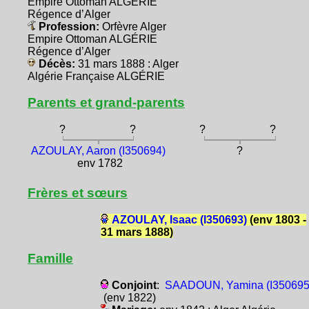
Empire Ottoman ALGÉRIE
Régence d’Alger
Profession:
Orfèvre Alger
Empire Ottoman ALGÉRIE
Régence d’Alger
Décès:
31 mars 1888 : Alger
Algérie Française ALGÉRIE
Parents et grand-parents
?
?
?
?
AZOULAY, Aaron (I350694)
?
env 1782
Frères et sœurs
AZOULAY, Isaac (I350693)
(env 1803 -
31 mars 1888)
Famille
Conjoint
:
SAADOUN, Yamina (I350695
(env 1822)