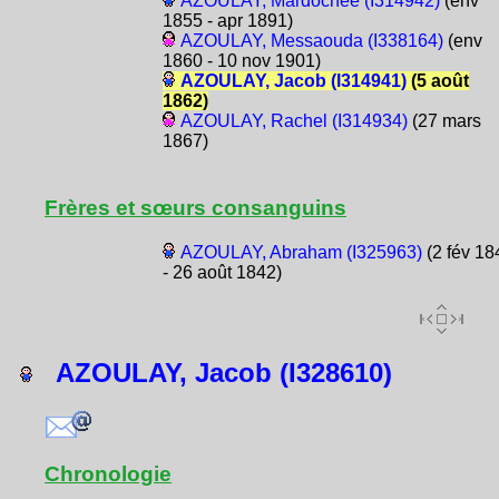
AZOULAY, Mardochée (I314942)
(env
1855 - apr 1891)
AZOULAY, Messaouda (I338164)
(env
1860 - 10 nov 1901)
AZOULAY, Jacob (I314941)
(5 août
1862)
AZOULAY, Rachel (I314934)
(27 mars
1867)
Frères et sœurs consanguins
AZOULAY, Abraham (I325963)
(2 fév 18
- 26 août 1842)
AZOULAY, Jacob (I328610)
Chronologie