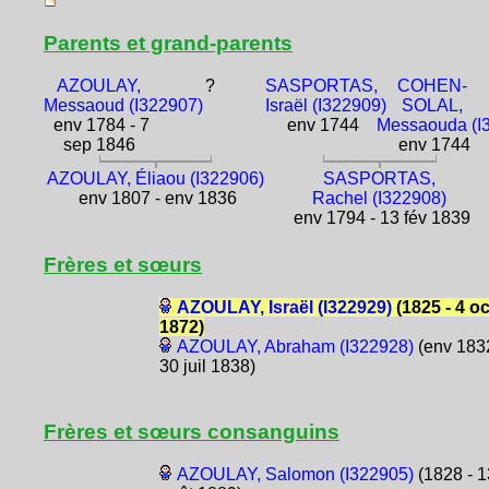
Parents et grand-parents
AZOULAY,
?
SASPORTAS,
COHEN-
Messaoud (I322907)
Israël (I322909)
SOLAL,
env 1784 - 7
env 1744
Messaouda (I
sep 1846
env 1744
AZOULAY, Éliaou (I322906)
SASPORTAS,
env 1807 - env 1836
Rachel (I322908)
env 1794 - 13 fév 1839
Frères et sœurs
AZOULAY, Israël (I322929)
(1825 - 4 oc
1872)
AZOULAY, Abraham (I322928)
(env 1832
30 juil 1838)
Frères et sœurs consanguins
AZOULAY, Salomon (I322905)
(1828 - 1