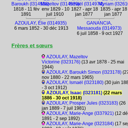
Baroukh (I314938)
Mazeltov (I314939)
Ismaël (I314974)
Myriam (I3261
1818 - 11 fév
env 1829 - 10
1827 - apr 18
1835 - apr 18
1891
juil 1910
jan 1877
jan 1877
AZOULAY, Élie (I314935)
GANANCIA,
6 mars 1852 - 30 déc 1913
Messaouda (I314973)
6 juil 1858 - 9 oct 1927
Frères et sœurs
AZOULAY, Mazeltov
Victorine (I323176)
(13 avr 1878 - 25 mai
1944)
AZOULAY, Baroukh Simon (I323178)
(2
nov 1880 - 22 mars 1965)
AZOULAY, Ismaël (I323180)
(30 juin 18
- 3 oct 1912)
AZOULAY, Isaac (I323181)
(22 mars
1886 - 30 oct 1918)
AZOULAY, Prosper Jules (I323183)
(26
jan 1889 - 7 juil 1981)
AZOULAY, Marie-Ange (I337921)
(12 dé
1891 - 2 sep 1892)
AZOULAY, Marie-Ange (I323184)
(17 se