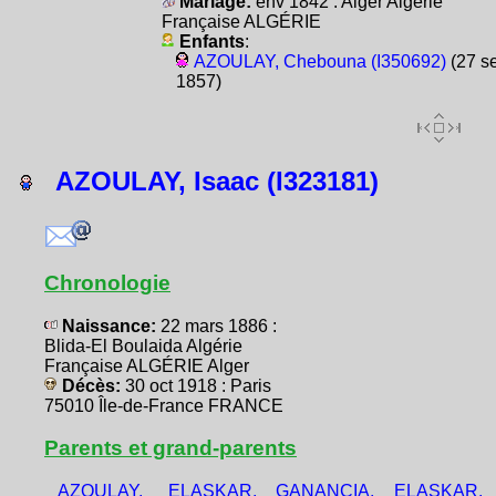
Mariage:
env 1842 : Alger Algérie
Française ALGÉRIE
Enfants
:
AZOULAY, Chebouna (I350692)
(27 s
1857)
AZOULAY, Isaac (I323181)
Chronologie
Naissance:
22 mars 1886 :
Blida-El Boulaida Algérie
Française ALGÉRIE Alger
Décès:
30 oct 1918 : Paris
75010 Île-de-France FRANCE
Parents et grand-parents
AZOULAY,
ELASKAR,
GANANCIA,
ELASKAR,