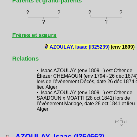
Parents et grand-parents
?
?
?
?
?
?
Frères et sœurs
AZOULAY, Isaac (I325239)
(env 1809)
Relations
• Isaac AZOULAY (env 1809 - ) est Other de
Éliezer CHEMAOUN (env 1794 - 26 déc 1874
lors de l'évènement Décès, date 26 déc 1874 
lieu Alger
• Isaac AZOULAY (env 1809 - ) est Other de
SAADOUN x MOATTI (28 oct 1841) lors de
l'évènement Mariage, date 28 oct 1841 et lieu
Alger
AZOULAY, Isaac (I354662)