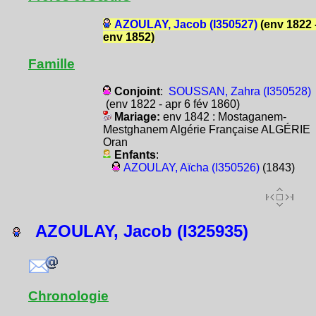
AZOULAY, Jacob (I350527)
(env 1822 
env 1852)
Famille
Conjoint
:
SOUSSAN, Zahra (I350528)
(env 1822 - apr 6 fév 1860)
Mariage:
env 1842 : Mostaganem-
Mestghanem Algérie Française ALGÉRIE
Oran
Enfants
:
AZOULAY, Aïcha (I350526)
(1843)
AZOULAY, Jacob (I325935)
Chronologie