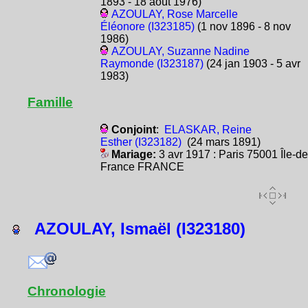
1893 - 18 août 1976)
AZOULAY, Rose Marcelle
Éléonore (I323185)
(1 nov 1896 - 8 nov
1986)
AZOULAY, Suzanne Nadine
Raymonde (I323187)
(24 jan 1903 - 5 avr
1983)
Famille
Conjoint
:
ELASKAR, Reine
Esther (I323182)
(24 mars 1891)
Mariage:
3 avr 1917 : Paris 75001 Île-de
France FRANCE
AZOULAY, Ismaël (I323180)
Chronologie