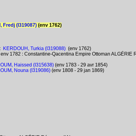
Fredj (I319087)
(env 1762)
:
KERDOUH, Turkia (I319088)
(env 1762)
:
env 1782 : Constantine-Qacentina Empire Ottoman ALGÉRIE 
OUM, Haissed (I315638)
(env 1783 - 29 avr 1854)
OUM, Nouna (I319086)
(env 1808 - 29 jan 1869)