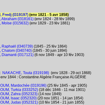
Fredj (I319197)
(env 1821 - 5 avr 1858)
 Abraham (I318161)
(env 1824 - 28 fév 1899)
Moïse (I315632)
(env 1829 - 23 fév 1881)
Raphaël (I340739)
(1845 - 25 fév 1864)
 Chalom (I340740)
(1845 - 30 juin 1894)
Diamanti (I317121)
(6 nov 1849 - apr 10 fév 1903)
:
NAKACHE, Touta (I319198)
(env 1828 - 29 oct 1868)
:
env 1844 : Constantine Algérie Française ALGÉRIE
OUM, Mardochée (I319196)
(25 fév 1845 - apr 1905)
OUM, Turkia (I333252)
(18 déc 1846 - 11 mai 1901)
OUM, Zahra (I352323)
(14 nov 1849)
OUM, Isaac (I352320)
(20 nov 1851 - 14 jan 1854)
OUM, Judas (I352321)
(10 fév 1854 - 21 juin 1855)