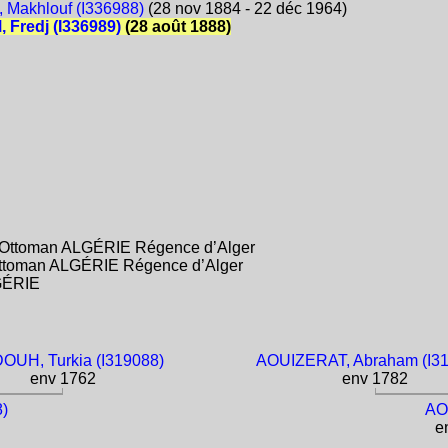
Makhlouf (I336988)
(28 nov 1884 - 22 déc 1964)
Fredj (I336989)
(28 août 1888)
e Ottoman ALGÉRIE Régence d’Alger
 Ottoman ALGÉRIE Régence d’Alger
LGÉRIE
UH, Turkia (I319088)
AOUIZERAT, Abraham (I3
env 1762
env 1782
)
AO
en