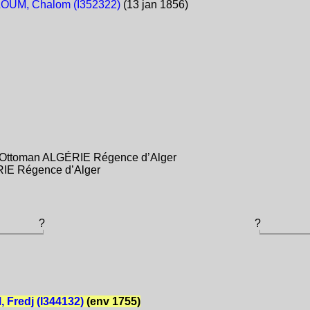
OUM, Chalom (I352322)
(13 jan 1856)
e Ottoman ALGÉRIE Régence d’Alger
RIE Régence d’Alger
?
?
Fredj (I344132)
(env 1755)