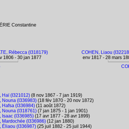
LGÉRIE Constantine
E, Rébecca (I318179)
COHEN, Liaou (I32218
 1806 - 30 jan 1877
env 1817 - 28 mars 18
)
COH
Haï (I321012)
(8 nov 1867 - 7 jan 1919)
 Nouna (I336983)
(18 fév 1870 - 20 nov 1872)
Hafsa (I336984)
(11 août 1872)
 Nouna (I318761)
(7 jan 1875 - 1 jan 1901)
Isaac (I336985)
(17 avr 1877 - 28 avr 1899)
 Mardochée (I336986)
(12 jan 1880)
Éliaou (I336987)
(25 juil 1882 - 25 juil 1944)