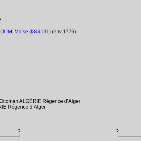
?
OUM, Moïse (I344131)
(env 1776)
e Ottoman ALGÉRIE Régence d’Alger
RIE Régence d’Alger
?
?