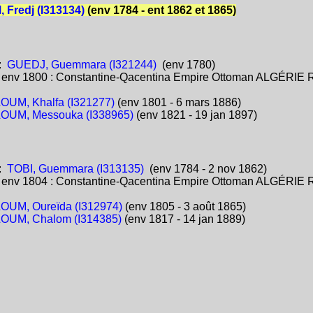
Fredj (I313134)
(env 1784 - ent 1862 et 1865)
:
GUEDJ, Guemmara (I321244)
(env 1780)
:
env 1800 : Constantine-Qacentina Empire Ottoman ALGÉRIE 
OUM, Khalfa (I321277)
(env 1801 - 6 mars 1886)
OUM, Messouka (I338965)
(env 1821 - 19 jan 1897)
:
TOBI, Guemmara (I313135)
(env 1784 - 2 nov 1862)
:
env 1804 : Constantine-Qacentina Empire Ottoman ALGÉRIE 
OUM, Oureïda (I312974)
(env 1805 - 3 août 1865)
OUM, Chalom (I314385)
(env 1817 - 14 jan 1889)