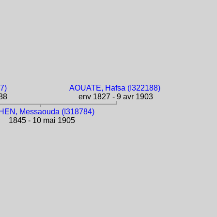
7)
AOUATE, Hafsa (I322188)
88
env 1827 - 9 avr 1903
EN, Messaouda (I318784)
1845 - 10 mai 1905