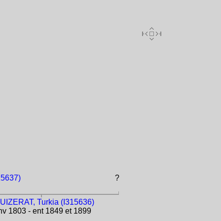
15637)
?
UIZERAT, Turkia (I315636)
v 1803 - ent 1849 et 1899