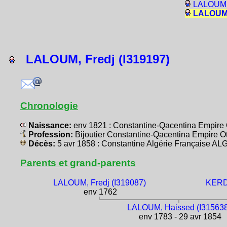
LALOUM, 
LALOUM, 
LALOUM, Fredj (I319197)
Chronologie
Naissance:
env 1821 : Constantine-Qacentina Empir
Profession:
Bijoutier Constantine-Qacentina Empire
Décès:
5 avr 1858 : Constantine Algérie Française A
Parents et grand-parents
LALOUM, Fredj (I319087)
KERDO
env 1762
LALOUM, Haissed (I315638
env 1783 - 29 avr 1854