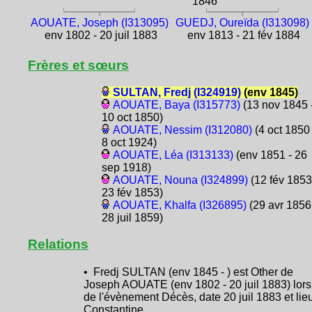
1846
AOUATE, Joseph (I313095)
GUEDJ, Oureïda (I313098)
env 1802 - 20 juil 1883
env 1813 - 21 fév 1884
Frères et sœurs
SULTAN, Fredj (I324919)
(env 1845)
AOUATE, Baya (I315773)
(13 nov 1845 
10 oct 1850)
AOUATE, Nessim (I312080)
(4 oct 1850 
8 oct 1924)
AOUATE, Léa (I313133)
(env 1851 - 26
sep 1918)
AOUATE, Nouna (I324899)
(12 fév 1853
23 fév 1853)
AOUATE, Khalfa (I326895)
(29 avr 1856
28 juil 1859)
Relations
• Fredj SULTAN (env 1845 - ) est Other de
Joseph AOUATE (env 1802 - 20 juil 1883) lors
de l'évènement Décès, date 20 juil 1883 et lie
Constantine