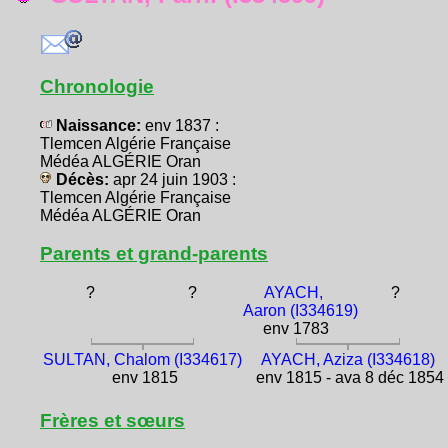
Chronologie
Naissance:
env 1837 :
Tlemcen Algérie Française
Médéa ALGÉRIE Oran
Décès:
apr 24 juin 1903 :
Tlemcen Algérie Française
Médéa ALGÉRIE Oran
Parents et grand-parents
?
?
AYACH,
?
Aaron (I334619)
env 1783
SULTAN, Chalom (I334617)
AYACH, Aziza (I334618)
env 1815
env 1815 - ava 8 déc 1854
Frères et sœurs