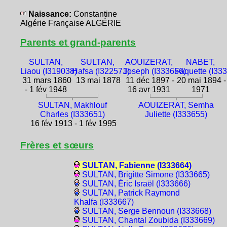
Naissance:
Constantine
Algérie Française ALGÉRIE
Parents et grand-parents
SULTAN,
SULTAN,
AOUIZERAT,
NABET,
Liaou (I319038)
Hafsa (I322571)
Joseph (I333656)
Faquette (I33
31 mars 1860
13 mai 1878
11 déc 1897 -
20 mai 1894 -
- 1 fév 1948
16 avr 1931
1971
SULTAN, Makhlouf
AOUIZERAT, Semha
Charles (I333651)
Juliette (I333655)
16 fév 1913 - 1 fév 1995
Frères et sœurs
SULTAN, Fabienne (I333664)
SULTAN, Brigitte Simone (I333665)
SULTAN, Éric Israël (I333666)
SULTAN, Patrick Raymond
Khalfa (I333667)
SULTAN, Serge Bennoun (I333668)
SULTAN, Chantal Zoubida (I333669)