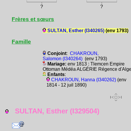
?
?
Frères et sœurs
SULTAN, Esther (I340265)
(env 1793)
Famille
Conjoint
:
CHAKROUN,
Salomon (I340264)
(env 1793)
Mariage:
env 1813 : Tlemcen Empire
Ottoman Médéa ALGÉRIE Régence d'Alge
Enfants
:
CHAKROUN, Hanna (I340262)
(env
1814 - 12 juil 1890)
SULTAN, Esther (I329504)