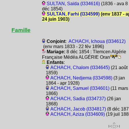
SULTAN, Saïda (I334616)
(1836 - ava 8
déc 1854)
SULTAN, Farhi (I334599)
(env 1837 - a
24 juin 1903)
Famille
Conjoint
:
ACHACH, Ichoua (I334612)
(env mars 1833 - 22 fév 1896)
Mariage:
8 déc 1854 : Tlemcen Algérie
Française Médéa ALGÉRIE Oran
Enfants
:
ACHACH, Chalom (I334645)
(21 août
1859)
ACHACH, Nedjema (I334598)
(3 jan
1864 - apr 1928)
ACHACH, Samuel (I334601)
(11 mars
1866)
ACHACH, Sadia (I334737)
(26 jan
1868)
ACHACH, Jacob (I334817)
(8 déc 187
ACHACH, Aziza (I334609)
(19 juil 188