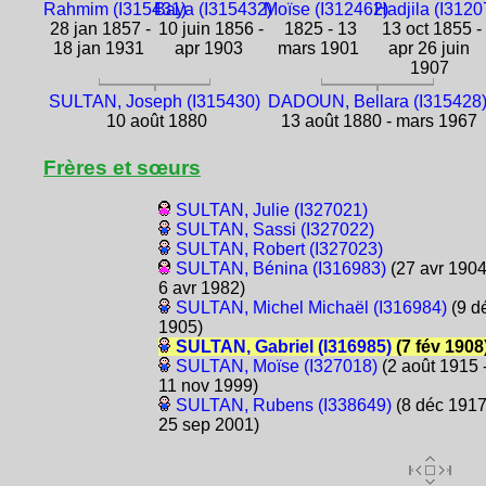
Rahmim (I315431)
Baya (I315432)
Moïse (I312462)
Hadjila (I3120
28 jan 1857 -
10 juin 1856 -
1825 - 13
13 oct 1855 -
18 jan 1931
apr 1903
mars 1901
apr 26 juin
1907
SULTAN, Joseph (I315430)
DADOUN, Bellara (I315428
10 août 1880
13 août 1880 - mars 1967
Frères et sœurs
SULTAN, Julie (I327021)
SULTAN, Sassi (I327022)
SULTAN, Robert (I327023)
SULTAN, Bénina (I316983)
(27 avr 1904
6 avr 1982)
SULTAN, Michel Michaël (I316984)
(9 d
1905)
SULTAN, Gabriel (I316985)
(7 fév 1908
SULTAN, Moïse (I327018)
(2 août 1915 
11 nov 1999)
SULTAN, Rubens (I338649)
(8 déc 1917
25 sep 2001)