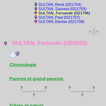
SULTAN, René (I321704)
SULTAN, Sauveur (I321705)
SULTAN, Fernande (I321706)
SULTAN, Paul (I321707)
SULTAN, Denise (I321708)
SULTAN, Fortunée (I353930)
Chronologie
Parents et grand-parents
?
?
?
?
?
?
Frères et sœurs