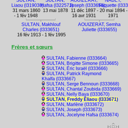
SULTAN,
SULTAN,
AOUIZERAT,
NABET,
Liaou (I319038)
Hafsa (I322571)
Joseph (I333656)
Faquette (I33
31 mars 1860
13 mai 1878
11 déc 1897 -
20 mai 1894 -
- 1 fév 1948
16 avr 1931
1971
SULTAN, Makhlouf
AOUIZERAT, Semha
Charles (I333651)
Juliette (I333655)
16 fév 1913 - 1 fév 1995
Frères et sœurs
SULTAN, Fabienne (I333664)
SULTAN, Brigitte Simone (I333665)
SULTAN, Éric Israël (I333666)
SULTAN, Patrick Raymond
Khalfa (I333667)
SULTAN, Serge Bennoun (I333668)
SULTAN, Chantal Zoubida (I333669)
SULTAN, Nelly Baya (I333670)
SULTAN, Freddy Éliaou (I333671)
SULTAN, Marlène (I333672)
SULTAN, Joseph (I333673)
SULTAN, Jocelyne Hafsa (I333674)