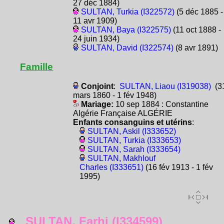
27 déc 1884)
SULTAN, Turkia (I322572)
(5 déc 1885 -
11 avr 1909)
SULTAN, Baya (I322575)
(11 oct 1888 -
24 juin 1934)
SULTAN, David (I322574)
(8 avr 1891)
Famille
Conjoint
:
SULTAN, Liaou (I319038)
(3
mars 1860 - 1 fév 1948)
Mariage:
10 sep 1884 : Constantine
Algérie Française ALGÉRIE
Enfants consanguins et utérins
:
SULTAN, Askil (I333652)
SULTAN, Turkia (I333653)
SULTAN, Sarah (I333654)
SULTAN, Makhlouf
Charles (I333651)
(16 fév 1913 - 1 fév
1995)
SULTAN, Farhi (I334599)