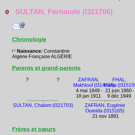
SULTAN, Fernande (I321706)
Chronologie
Naissance:
Constantine
Algérie Française ALGÉRIE
Parents et grand-parents
?
?
ZAFRAN,
FHAL,
Makhlouf (I314014)
Hafsa (I31515
4 mai 1849 -
21 juin 1860 -
18 jan 1911
9 déc 1949
SULTAN, Chalom (I321703)
ZAFRAN, Eugénie
Oureïda (I315165)
21 nov 1891
Frères et sœurs