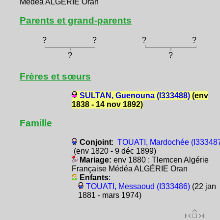
Médéa ALGÉRIE Oran
Parents et grand-parents
?
?
?
?
?
?
Frères et sœurs
SULTAN, Guenouna (I333488)
(env
1838 - 14 nov 1892)
Famille
Conjoint
:
TOUATI, Mardochée (I33348
(env 1820 - 9 déc 1899)
Mariage:
env 1880 : Tlemcen Algérie
Française Médéa ALGÉRIE Oran
Enfants
:
TOUATI, Messaoud (I333486)
(22 jan
1881 - mars 1974)