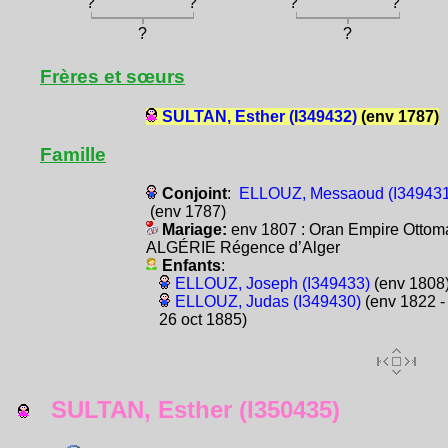
?
?
?
?
?
?
Frères et sœurs
SULTAN, Esther (I349432)
(env 1787)
Famille
Conjoint
:
ELLOUZ, Messaoud (I349431
(env 1787)
Mariage:
env 1807 : Oran Empire Ottom
ALGÉRIE Régence d’Alger
Enfants
:
ELLOUZ, Joseph (I349433)
(env 1808
ELLOUZ, Judas (I349430)
(env 1822 -
26 oct 1885)
SULTAN, Esther (I350435)