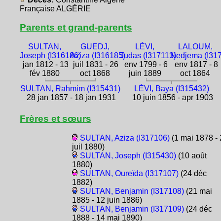
Française ALGÉRIE
Parents et grand-parents
SULTAN,
GUEDJ,
LÉVI,
LALOUM,
Joseph (I316186)
Aziza (I316185)
Judas (I317113)
Nedjema (I31
jan 1812 - 13
juil 1831 - 26
env 1799 - 6
env 1817 - 8
fév 1880
oct 1868
juin 1889
oct 1864
SULTAN, Rahmim (I315431)
LÉVI, Baya (I315432)
28 jan 1857 - 18 jan 1931
10 juin 1856 - apr 1903
Frères et sœurs
SULTAN, Aziza (I317106)
(1 mai 1878 - 
juil 1880)
SULTAN, Joseph (I315430)
(10 août
1880)
SULTAN, Oureïda (I317107)
(24 déc
1882)
SULTAN, Benjamin (I317108)
(21 mai
1885 - 12 juin 1886)
SULTAN, Benjamin (I317109)
(24 déc
1888 - 14 mai 1890)