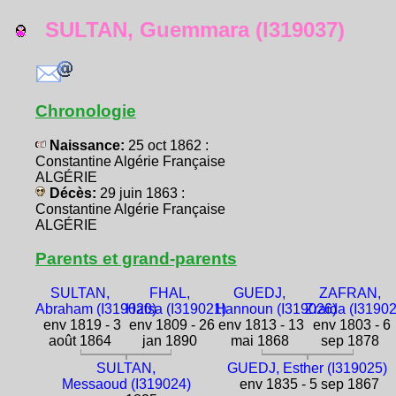
SULTAN, Guemmara (I319037)
Chronologie
Naissance:
25 oct 1862 :
Constantine Algérie Française
ALGÉRIE
Décès:
29 juin 1863 :
Constantine Algérie Française
ALGÉRIE
Parents et grand-parents
SULTAN,
FHAL,
GUEDJ,
ZAFRAN,
Abraham (I319020)
Hafsa (I319021)
Hannoun (I319026)
Zraïda (I3190
env 1819 - 3
env 1809 - 26
env 1813 - 13
env 1803 - 6
août 1864
jan 1890
mai 1868
sep 1878
SULTAN,
GUEDJ, Esther (I319025)
Messaoud (I319024)
env 1835 - 5 sep 1867