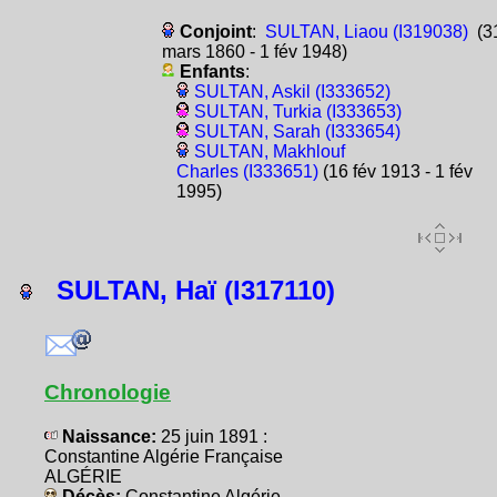
Conjoint
:
SULTAN, Liaou (I319038)
(3
mars 1860 - 1 fév 1948)
Enfants
:
SULTAN, Askil (I333652)
SULTAN, Turkia (I333653)
SULTAN, Sarah (I333654)
SULTAN, Makhlouf
Charles (I333651)
(16 fév 1913 - 1 fév
1995)
SULTAN, Haï (I317110)
Chronologie
Naissance:
25 juin 1891 :
Constantine Algérie Française
ALGÉRIE
Décès:
Constantine Algérie