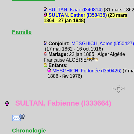
SULTAN, Isaac (I340814)
(31 mars 1862
SULTAN, Esther (I350435)
(23 mars
1864 - 27 jan 1948)
Famille
Conjoint
:
MESGHICH, Aaron (I350427)
(17 mai 1862 - 16 oct 1916)
Mariage:
22 jan 1885 : Alger Algérie
Française ALGÉRIE
Enfants
:
MESGHICH, Fortunée (I350426)
(7 ma
1886 - fév 1976)
SULTAN, Fabienne (I333664)
Chronologie