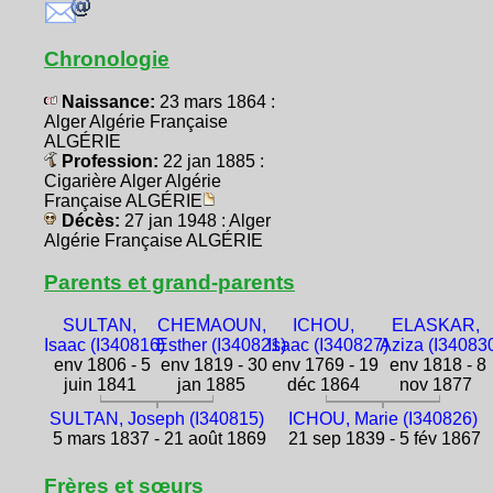
Chronologie
Naissance:
23 mars 1864 :
Alger Algérie Française
ALGÉRIE
Profession:
22 jan 1885 :
Cigarière Alger Algérie
Française ALGÉRIE
Décès:
27 jan 1948 : Alger
Algérie Française ALGÉRIE
Parents et grand-parents
SULTAN,
CHEMAOUN,
ICHOU,
ELASKAR,
Isaac (I340816)
Esther (I340821)
Isaac (I340827)
Aziza (I34083
env 1806 - 5
env 1819 - 30
env 1769 - 19
env 1818 - 8
juin 1841
jan 1885
déc 1864
nov 1877
SULTAN, Joseph (I340815)
ICHOU, Marie (I340826)
5 mars 1837 - 21 août 1869
21 sep 1839 - 5 fév 1867
Frères et sœurs