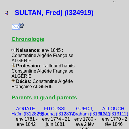
SULTAN, Fredj (I324919)
Chronologie
Naissance:
env 1845 :
Constantine Algérie Française
ALGÉRIE
Profession:
Tailleur d'habits
Constantine Algérie Française
ALGÉRIE
Décès:
Constantine Algérie
Française ALGÉRIE
Parents et grand-parents
AOUATE,
FITOUSSI,
GUEDJ,
ALLOUCH,
Haïm (I312825)
Nouna (I312837)
Abraham (I313101)
Léa (I313112)
env 1781 -
env 1774 - 21
env 1780 -
env 1770 - 2
env 1842
juin 1881
ava 2 fév
fév 1846