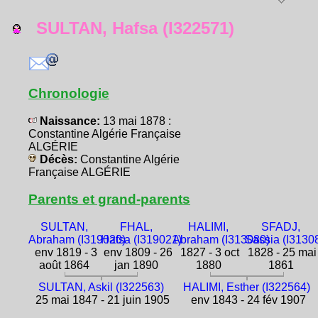
SULTAN, Hafsa (I322571)
Chronologie
Naissance:
13 mai 1878 :
Constantine Algérie Française
ALGÉRIE
Décès:
Constantine Algérie
Française ALGÉRIE
Parents et grand-parents
SULTAN,
FHAL,
HALIMI,
SFADJ,
Abraham (I319020)
Hafsa (I319021)
Abraham (I313080)
Sassia (I3130
env 1819 - 3
env 1809 - 26
1827 - 3 oct
1828 - 25 mai
août 1864
jan 1890
1880
1861
SULTAN, Askil (I322563)
HALIMI, Esther (I322564)
25 mai 1847 - 21 juin 1905
env 1843 - 24 fév 1907