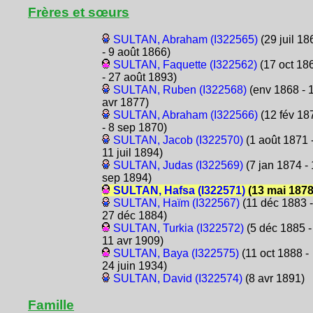
Frères et sœurs
SULTAN, Abraham (I322565)
(29 juil 18
- 9 août 1866)
SULTAN, Faquette (I322562)
(17 oct 18
- 27 août 1893)
SULTAN, Ruben (I322568)
(env 1868 - 
avr 1877)
SULTAN, Abraham (I322566)
(12 fév 18
- 8 sep 1870)
SULTAN, Jacob (I322570)
(1 août 1871 
11 juil 1894)
SULTAN, Judas (I322569)
(7 jan 1874 -
sep 1894)
SULTAN, Hafsa (I322571)
(13 mai 1878
SULTAN, Haïm (I322567)
(11 déc 1883 -
27 déc 1884)
SULTAN, Turkia (I322572)
(5 déc 1885 -
11 avr 1909)
SULTAN, Baya (I322575)
(11 oct 1888 -
24 juin 1934)
SULTAN, David (I322574)
(8 avr 1891)
Famille