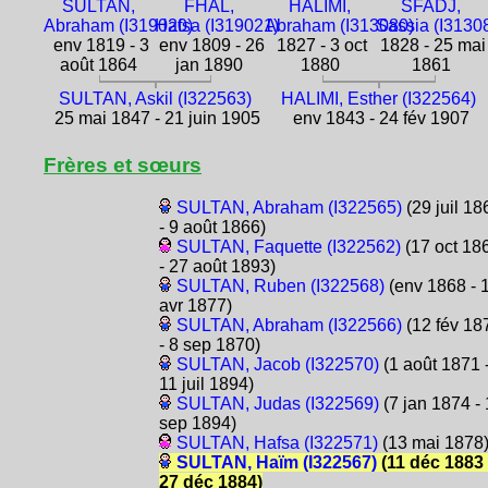
SULTAN,
FHAL,
HALIMI,
SFADJ,
Abraham (I319020)
Hafsa (I319021)
Abraham (I313080)
Sassia (I3130
env 1819 - 3
env 1809 - 26
1827 - 3 oct
1828 - 25 mai
août 1864
jan 1890
1880
1861
SULTAN, Askil (I322563)
HALIMI, Esther (I322564)
25 mai 1847 - 21 juin 1905
env 1843 - 24 fév 1907
Frères et sœurs
SULTAN, Abraham (I322565)
(29 juil 18
- 9 août 1866)
SULTAN, Faquette (I322562)
(17 oct 18
- 27 août 1893)
SULTAN, Ruben (I322568)
(env 1868 - 
avr 1877)
SULTAN, Abraham (I322566)
(12 fév 18
- 8 sep 1870)
SULTAN, Jacob (I322570)
(1 août 1871 
11 juil 1894)
SULTAN, Judas (I322569)
(7 jan 1874 -
sep 1894)
SULTAN, Hafsa (I322571)
(13 mai 1878
SULTAN, Haïm (I322567)
(11 déc 1883 
27 déc 1884)