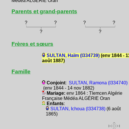
Médéa ALGÉRIE Oran
Parents et grand-parents
?
?
?
?
?
?
Frères et sœurs
SULTAN, Haïm (I334739)
(env 1844 - 1
août 1887)
Famille
Conjoint
:
SULTAN, Ramona (I334740)
(env 1844 - 14 nov 1882)
Mariage:
env 1864 : Tlemcen Algérie
Française Médéa ALGÉRIE Oran
Enfants
:
SULTAN, Ichoua (I334738)
(6 août
1865)