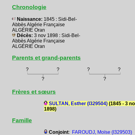
Chronologie
Naissance:
1845 : Sidi-Bel-
Abbès Algérie Française
ALGÉRIE Oran
Décès:
3 nov 1898 : Sidi-Bel-
Abbès Algérie Française
ALGÉRIE Oran
Parents et grand-parents
?
?
?
?
?
?
Frères et sœurs
SULTAN, Esther (I329504)
(1845 - 3 n
1898)
Famille
Conjoint
:
FAROUDJ, Moïse (I329503)