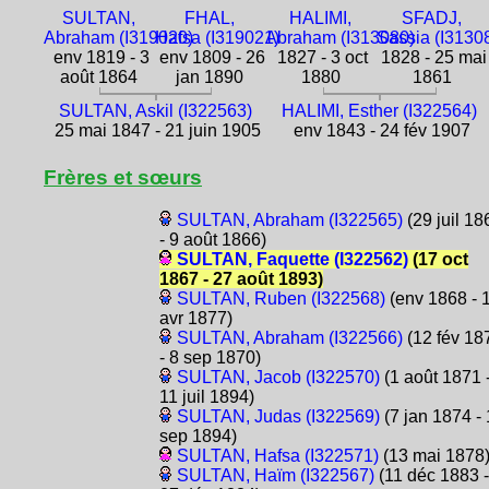
SULTAN,
FHAL,
HALIMI,
SFADJ,
Abraham (I319020)
Hafsa (I319021)
Abraham (I313080)
Sassia (I3130
env 1819 - 3
env 1809 - 26
1827 - 3 oct
1828 - 25 mai
août 1864
jan 1890
1880
1861
SULTAN, Askil (I322563)
HALIMI, Esther (I322564)
25 mai 1847 - 21 juin 1905
env 1843 - 24 fév 1907
Frères et sœurs
SULTAN, Abraham (I322565)
(29 juil 18
- 9 août 1866)
SULTAN, Faquette (I322562)
(17 oct
1867 - 27 août 1893)
SULTAN, Ruben (I322568)
(env 1868 - 
avr 1877)
SULTAN, Abraham (I322566)
(12 fév 18
- 8 sep 1870)
SULTAN, Jacob (I322570)
(1 août 1871 
11 juil 1894)
SULTAN, Judas (I322569)
(7 jan 1874 -
sep 1894)
SULTAN, Hafsa (I322571)
(13 mai 1878
SULTAN, Haïm (I322567)
(11 déc 1883 -