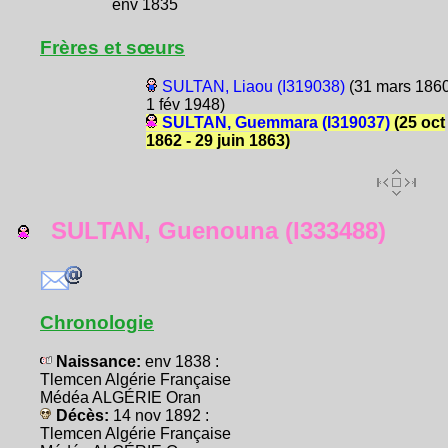
env 1835
Frères et sœurs
SULTAN, Liaou (I319038)
(31 mars 1860
1 fév 1948)
SULTAN, Guemmara (I319037)
(25 oct
1862 - 29 juin 1863)
SULTAN, Guenouna (I333488)
Chronologie
Naissance:
env 1838 :
Tlemcen Algérie Française
Médéa ALGÉRIE Oran
Décès:
14 nov 1892 :
Tlemcen Algérie Française