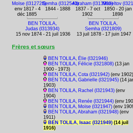
Moïse (I312728)
Semha (I312543)
Abraham (I313999)
Mazeltov (I32
env 1817 - 4
1844 - 1888
1837 - 7 oct
1850 - 20 jan
déc 1885
1902
1898
BEN TOLILA,
BEN TOLILA,
Judas (I313934)
Semha (I321809)
15 nov 1874 - 21 juil 1936
13 juil 1878 - 17 juin 1947
Frères et sœurs
BEN TOLILA, Élie (I321946)
BEN TOLILA, Félicie (I321808)
(13 jan
1900 - 1973)
BEN TOLILA, Cota (I321942)
(env 1902
BEN TOLILA, Gabrielle (I321945)
(14 ja
1903)
BEN TOLILA, Rachel (I321943)
(env
1904)
BEN TOLILA, Renée (I321944)
(env 190
BEN TOLILA, Moïse (I321947)
(env 190
BEN TOLILA, Abraham (I321948)
(env
1911)
BEN TOLILA, Isaac (I321949)
(14 juil
1916)