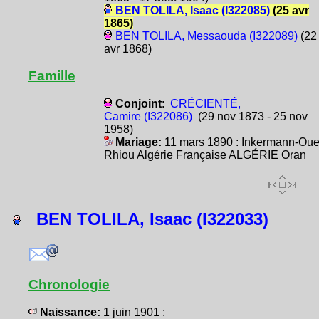
BEN TOLILA, Isaac (I322085)
(25 avr
1865)
BEN TOLILA, Messaouda (I322089)
(22
avr 1868)
Famille
Conjoint
:
CRÉCIENTÉ,
Camire (I322086)
(29 nov 1873 - 25 nov
1958)
Mariage:
11 mars 1890 : Inkermann-Ou
Rhiou Algérie Française ALGÉRIE Oran
BEN TOLILA, Isaac (I322033)
Chronologie
Naissance:
1 juin 1901 :