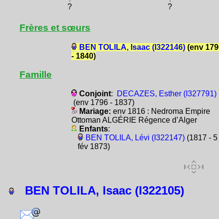
?
?
Frères et sœurs
BEN TOLILA, Isaac (I322146)
(env 179
- 1840)
Famille
Conjoint
:
DECAZES, Esther (I327791)
(env 1796 - 1837)
Mariage:
env 1816 : Nedroma Empire
Ottoman ALGÉRIE Régence d’Alger
Enfants
:
BEN TOLILA, Lévi (I322147)
(1817 - 5
fév 1873)
BEN TOLILA, Isaac (I322105)