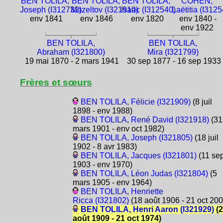
BEN TOLILA,
BEN TOLILA,
BEN TOLILA,
COHEN,
Joseph (I312732)
Mazeltov (I321910)
Isaac (I312540)
Laëtitia (I312
env 1841
env 1846
env 1820
env 1840 -
env 1922
BEN TOLILA,
BEN TOLILA,
Abraham (I321800)
Mira (I321799)
19 mai 1870 - 2 mars 1941
30 sep 1877 - 16 sep 1933
Frères et sœurs
BEN TOLILA, Félicie (I321909)
(8 juil
1898 - env 1988)
BEN TOLILA, René David (I321918)
(31
mars 1901 - env oct 1982)
BEN TOLILA, Joseph (I321805)
(18 juil
1902 - 8 avr 1983)
BEN TOLILA, Jacques (I321801)
(11 se
1903 - env 1970)
BEN TOLILA, Léon Judas (I321804)
(5
mars 1905 - env 1964)
BEN TOLILA, Henriette
Ricca (I321802)
(18 août 1906 - 21 oct 200
BEN TOLILA, Henri Aaron (I321929)
(2
août 1909 - 21 oct 1974)