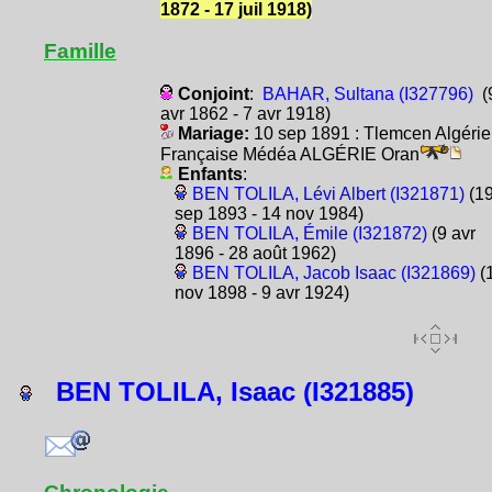
1872 - 17 juil 1918)
Famille
Conjoint
:
BAHAR, Sultana (I327796)
(
avr 1862 - 7 avr 1918)
Mariage:
10 sep 1891 : Tlemcen Algérie
Française Médéa ALGÉRIE Oran
Enfants
:
BEN TOLILA, Lévi Albert (I321871)
(1
sep 1893 - 14 nov 1984)
BEN TOLILA, Émile (I321872)
(9 avr
1896 - 28 août 1962)
BEN TOLILA, Jacob Isaac (I321869)
(
nov 1898 - 9 avr 1924)
BEN TOLILA, Isaac (I321885)