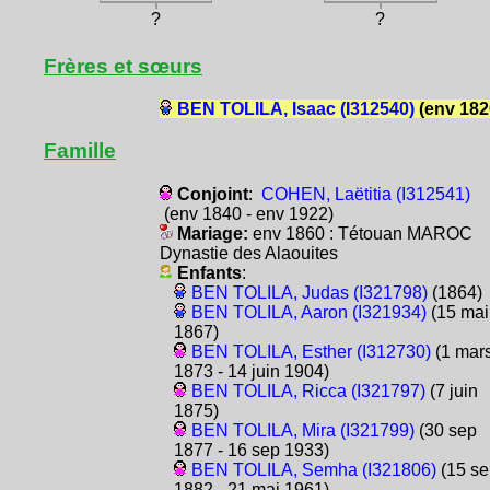
?
?
Frères et sœurs
BEN TOLILA, Isaac (I312540)
(env 182
Famille
Conjoint
:
COHEN, Laëtitia (I312541)
(env 1840 - env 1922)
Mariage:
env 1860 : Tétouan MAROC
Dynastie des Alaouites
Enfants
:
BEN TOLILA, Judas (I321798)
(1864)
BEN TOLILA, Aaron (I321934)
(15 mai
1867)
BEN TOLILA, Esther (I312730)
(1 mar
1873 - 14 juin 1904)
BEN TOLILA, Ricca (I321797)
(7 juin
1875)
BEN TOLILA, Mira (I321799)
(30 sep
1877 - 16 sep 1933)
BEN TOLILA, Semha (I321806)
(15 se
1882 - 21 mai 1961)