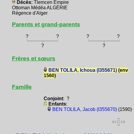
Décès:
Tlemcen Empire
Ottoman Médéa ALGÉRIE
Régence d'Alger
Parents et grand-parents
?
?
?
?
?
?
Frères et sœurs
BEN TOLILA, Ichoua (I355671)
(env
1560)
Famille
Conjoint
: ?
Enfants
:
BEN TOLILA, Jacob (I355670)
(1590)