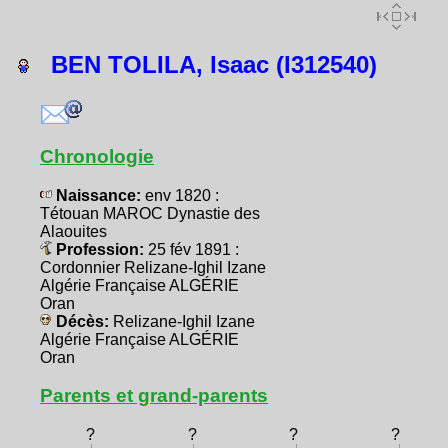
BEN TOLILA, Isaac (I312540)
Chronologie
Naissance:
env 1820 :
Tétouan MAROC Dynastie des
Alaouites
Profession:
25 fév 1891 :
Cordonnier Relizane-Ighil Izane
Algérie Française ALGÉRIE
Oran
Décès:
Relizane-Ighil Izane
Algérie Française ALGÉRIE
Oran
Parents et grand-parents
?
?
?
?