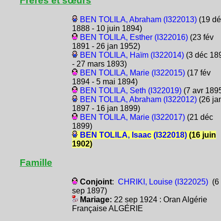
Frères et sœurs
BEN TOLILA, Abraham (I322013)
(19 dé
1888 - 10 juin 1894)
BEN TOLILA, Esther (I322016)
(23 fév
1891 - 26 jan 1952)
BEN TOLILA, Haïm (I322014)
(3 déc 18
- 27 mars 1893)
BEN TOLILA, Marie (I322015)
(17 fév
1894 - 5 mai 1894)
BEN TOLILA, Seth (I322019)
(7 avr 189
BEN TOLILA, Abraham (I322012)
(26 ja
1897 - 16 jan 1899)
BEN TOLILA, Marie (I322017)
(21 déc
1899)
BEN TOLILA, Isaac (I322018)
(16 juin
1902)
Famille
Conjoint
:
CHRIKI, Louise (I322025)
(6
sep 1897)
Mariage:
22 sep 1924 : Oran Algérie
Française ALGÉRIE