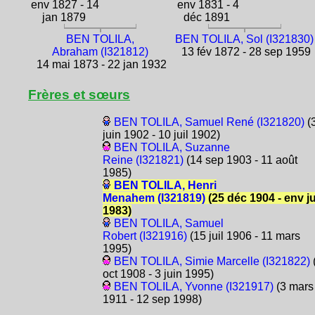
env 1827 - 14
env 1831 - 4
jan 1879
déc 1891
BEN TOLILA,
BEN TOLILA, Sol (I321830)
Abraham (I321812)
13 fév 1872 - 28 sep 1959
14 mai 1873 - 22 jan 1932
Frères et sœurs
BEN TOLILA, Samuel René (I321820)
(
juin 1902 - 10 juil 1902)
BEN TOLILA, Suzanne
Reine (I321821)
(14 sep 1903 - 11 août
1985)
BEN TOLILA, Henri
Menahem (I321819)
(25 déc 1904 - env ju
1983)
BEN TOLILA, Samuel
Robert (I321916)
(15 juil 1906 - 11 mars
1995)
BEN TOLILA, Simie Marcelle (I321822)
oct 1908 - 3 juin 1995)
BEN TOLILA, Yvonne (I321917)
(3 mars
1911 - 12 sep 1998)