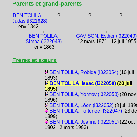
Parents et grand-parents
BEN TOLILA,
?
?
?
Judas (I321828)
env 1842
BEN TOLILA,
GAVISON, Esther (I322049)
Simha (I322048)
12 mars 1871 - 12 juil 1955
env 1863
Frères et sœurs
BEN TOLILA, Robida (I322054)
(16 juil
1893)
BEN TOLILA, Isaac (I322050)
(20 juil
1895)
BEN TOLILA, Yomtov (I322053)
(28 nov
1896)
BEN TOLILA, Léon (I322052)
(8 juil 189
BEN TOLILA, Fortunée (I322047)
(23 dé
1899)
BEN TOLILA, Jeanne (I322051)
(22 oct
1902 - 2 mars 1993)