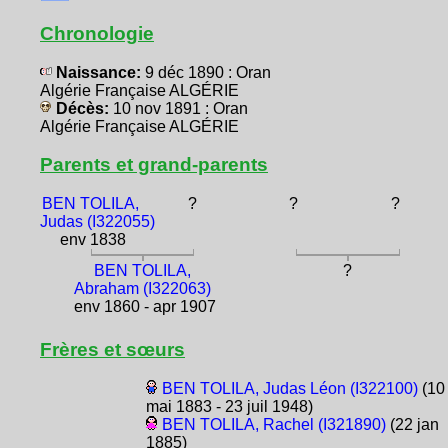
Chronologie
Naissance:
9 déc 1890 : Oran
Algérie Française ALGÉRIE
Décès:
10 nov 1891 : Oran
Algérie Française ALGÉRIE
Parents et grand-parents
BEN TOLILA,
?
?
?
Judas (I322055)
env 1838
BEN TOLILA,
?
Abraham (I322063)
env 1860 - apr 1907
Frères et sœurs
BEN TOLILA, Judas Léon (I322100)
(10
mai 1883 - 23 juil 1948)
BEN TOLILA, Rachel (I321890)
(22 jan
1885)