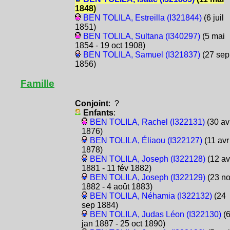
1848)
BEN TOLILA, Estreilla (I321844)
(6 juil
1851)
BEN TOLILA, Sultana (I340297)
(5 mai
1854 - 19 oct 1908)
BEN TOLILA, Samuel (I321837)
(27 sep
1856)
Famille
Conjoint
: ?
Enfants
:
BEN TOLILA, Rachel (I322131)
(30 av
1876)
BEN TOLILA, Éliaou (I322127)
(11 avr
1878)
BEN TOLILA, Joseph (I322128)
(12 av
1881 - 11 fév 1882)
BEN TOLILA, Joseph (I322129)
(23 n
1882 - 4 août 1883)
BEN TOLILA, Néhamia (I322132)
(24
sep 1884)
BEN TOLILA, Judas Léon (I322130)
(
jan 1887 - 25 oct 1890)