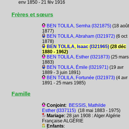
env 1850 - 21 fév 1916
Frères et sœurs
BEN TOLILA, Semha (I321875)
(18 août
1877)
BEN TOLILA, Abraham (I321972)
(6 oct
1878)
BEN TOLILA, Isaac (I321965)
(28 déc
1880 - 1962)
BEN TOLILA, Esther (I321873)
(25 mars
1883)
BEN TOLILA, Émile (I321971)
(19 avr
1889 - 3 juin 1891)
BEN TOLILA, Fortunée (I321973)
(4 avr
1891 - 25 mars 1985)
Famille
Conjoint
:
BESSIS, Mathilde
Esther (I337115)
(18 mai 1883 - 1975)
Mariage:
28 jan 1908 : Alger Algérie
Française ALGÉRIE
Enfants
: