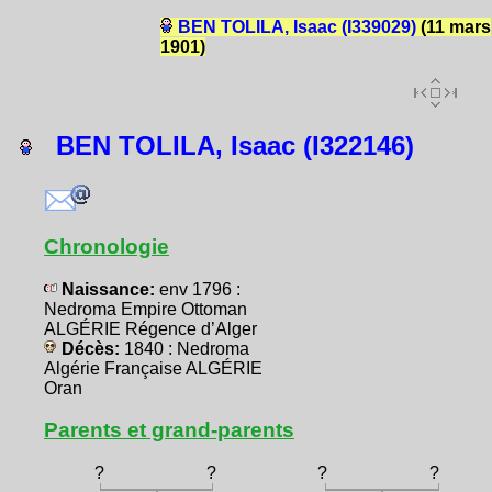
BEN TOLILA, Isaac (I339029)
(11 mars
1901)
BEN TOLILA, Isaac (I322146)
Chronologie
Naissance:
env 1796 :
Nedroma Empire Ottoman
ALGÉRIE Régence d’Alger
Décès:
1840 : Nedroma
Algérie Française ALGÉRIE
Oran
Parents et grand-parents
?
?
?
?