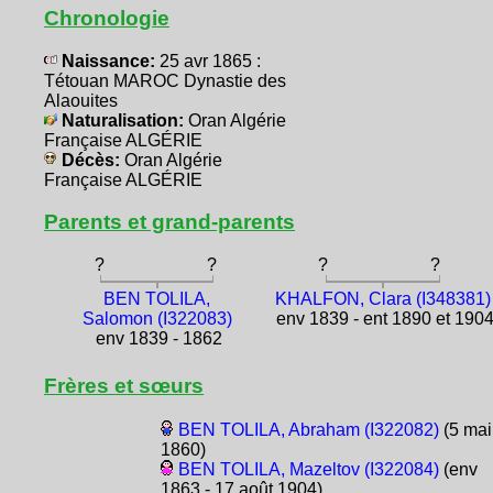
Chronologie
Naissance:
25 avr 1865 :
Tétouan MAROC Dynastie des
Alaouites
Naturalisation:
Oran Algérie
Française ALGÉRIE
Décès:
Oran Algérie
Française ALGÉRIE
Parents et grand-parents
?
?
?
?
BEN TOLILA,
KHALFON, Clara (I348381)
Salomon (I322083)
env 1839 - ent 1890 et 190
env 1839 - 1862
Frères et sœurs
BEN TOLILA, Abraham (I322082)
(5 mai
1860)
BEN TOLILA, Mazeltov (I322084)
(env
1863 - 17 août 1904)