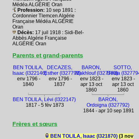
Médéa ALGÉRIE Oran
Profession:
10 sep 1891 :
Cordonnier Tlemcen Algérie
Française Médéa ALGÉRIE
Oran
Décès:
17 juil 1918 : Sidi-Bel-
Abbès Algérie Française
ALGÉRIE Oran
Parents et grand-parents
BEN TOLILA,
DECAZES,
BARON,
SOTTO,
Isaac (I322146)
Esther (I327791)
Makhlouf (I327793)
Beïda (I32779
env 1796 -
env 1796 -
env 1823 -
env 1823 -
1840
1837
apr 13 oct
apr 13 oct
1860
1860
BEN TOLILA, Lévi (I322147)
BARON,
1817 - 5 fév 1873
Ordoigna (I327792)
1844 - apr 10 sep 1891
Frères et sœurs
BEN TOLILA, Isaac (I321870)
(3 nov