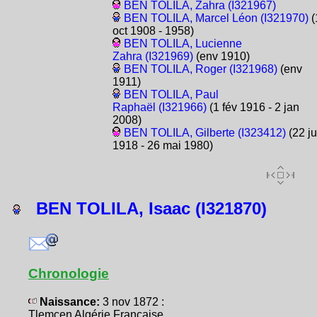
BEN TOLILA, Zahra (I321967)
BEN TOLILA, Marcel Léon (I321970)
(
oct 1908 - 1958)
BEN TOLILA, Lucienne
Zahra (I321969)
(env 1910)
BEN TOLILA, Roger (I321968)
(env
1911)
BEN TOLILA, Paul
Raphaël (I321966)
(1 fév 1916 - 2 jan
2008)
BEN TOLILA, Gilberte (I323412)
(22 ju
1918 - 26 mai 1980)
BEN TOLILA, Isaac (I321870)
Chronologie
Naissance:
3 nov 1872 :
Tlemcen Algérie Française