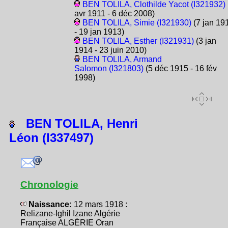
BEN TOLILA, Clothilde Yacot (I321932)
avr 1911 - 6 déc 2008)
BEN TOLILA, Simie (I321930)
(7 jan 19
- 19 jan 1913)
BEN TOLILA, Esther (I321931)
(3 jan
1914 - 23 juin 2010)
BEN TOLILA, Armand
Salomon (I321803)
(5 déc 1915 - 16 fév
1998)
BEN TOLILA, Henri
Léon (I337497)
Chronologie
Naissance:
12 mars 1918 :
Relizane-Ighil Izane Algérie
Française ALGÉRIE Oran