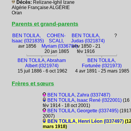
Décès:
Relizane-Ighil Izane
Algérie Française ALGÉRIE
Oran
Parents et grand-parents
BEN TOLILA,
COHEN-
BEN TOLILA,
?
Isaac (I321835)
SCALI,
Judas (I321874)
avr 1856
Myriam (I336784)
env 1850 - 21
20 jan 1865
fév 1916
BEN TOLILA, Abraham
BEN TOLILA,
Albert (I321974)
Fortunée (I321973)
15 juil 1886 - 6 oct 1962
4 avr 1891 - 25 mars 1985
Frères et sœurs
BEN TOLILA, Zahra (I337487)
BEN TOLILA, Isaac René (I322001)
(16
fév 1914 - 18 oct 2001)
BEN TOLILA, Georgette (I337495)
(1917
2007)
BEN TOLILA, Henri Léon (I337497)
(1
mars 1918)