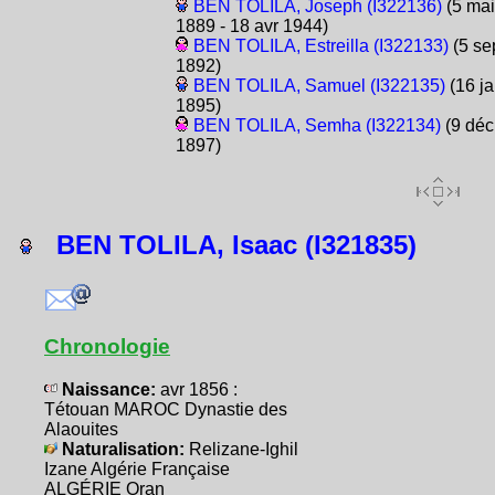
BEN TOLILA, Joseph (I322136)
(5 mai
1889 - 18 avr 1944)
BEN TOLILA, Estreilla (I322133)
(5 se
1892)
BEN TOLILA, Samuel (I322135)
(16 ja
1895)
BEN TOLILA, Semha (I322134)
(9 déc
1897)
BEN TOLILA, Isaac (I321835)
Chronologie
Naissance:
avr 1856 :
Tétouan MAROC Dynastie des
Alaouites
Naturalisation:
Relizane-Ighil
Izane Algérie Française
ALGÉRIE Oran