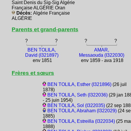
Saint Denis du Sig-Sig Algérie
Française ALGÉRIE Oran
Décès:
Algérie Française
ALGÉRIE
Parents et grand-parents
?
?
?
?
BEN TOLILA,
AMAR,
David (I321897)
Messaouda (I322030)
env 1851
env 1859 - ava 1918
Frères et sœurs
BEN TOLILA, Esther (I321896)
(26 juil
1878)
BEN TOLILA, Seth (I322036)
(29 jan 18
- 25 juin 1954)
BEN TOLILA, Sol (I322035)
(22 sep 188
BEN TOLILA, Abraham (I322029)
(24 se
1885)
BEN TOLILA, Estreilla (I322034)
(25 ma
1888)