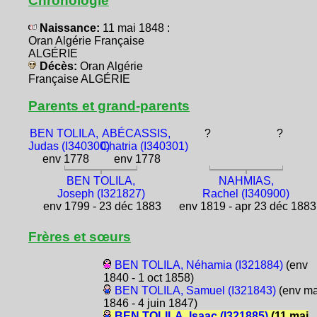
Chronologie
Naissance:
11 mai 1848 :
Oran Algérie Française
ALGÉRIE
Décès:
Oran Algérie
Française ALGÉRIE
Parents et grand-parents
BEN TOLILA,
ABÉCASSIS,
?
?
Judas (I340300)
Chatria (I340301)
env 1778
env 1778
BEN TOLILA,
NAHMIAS,
Joseph (I321827)
Rachel (I340900)
env 1799 - 23 déc 1883
env 1819 - apr 23 déc 1883
Frères et sœurs
BEN TOLILA, Néhamia (I321884)
(env
1840 - 1 oct 1858)
BEN TOLILA, Samuel (I321843)
(env ma
1846 - 4 juin 1847)
BEN TOLILA, Isaac (I321885)
(11 mai