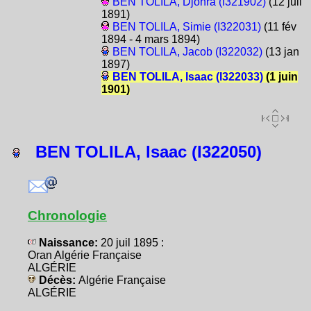
BEN TOLILA, Djohra (I321902)
(12 juil
1891)
BEN TOLILA, Simie (I322031)
(11 fév
1894 - 4 mars 1894)
BEN TOLILA, Jacob (I322032)
(13 jan
1897)
BEN TOLILA, Isaac (I322033)
(1 juin
1901)
BEN TOLILA, Isaac (I322050)
Chronologie
Naissance:
20 juil 1895 :
Oran Algérie Française
ALGÉRIE
Décès:
Algérie Française
ALGÉRIE