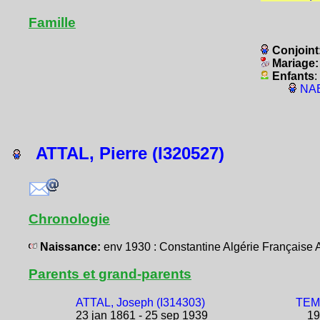
Famille
Conjoint
Mariage
Enfants
:
NAB
ATTAL, Pierre (I320527)
Chronologie
Naissance:
env 1930 : Constantine Algérie Français
Parents et grand-parents
ATTAL, Joseph (I314303)
TEMA
23 jan 1861 - 25 sep 1939
19 