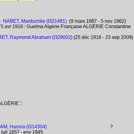
:
NABET, Mardochée (I321481)
(9 mars 1887 - 5 nov 1962)
:
5 avr 1916 : Guelma Algérie Française ALGÉRIE Constantine
ET, Raymond Abraham (I329002)
(25 déc 1918 - 23 sep 2009)
e ALGÉRIE
M, Hanina (I314304)
?
juil 1857 - env 1945