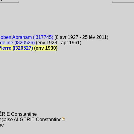
obert Abraham (I317745)
(8 avr 1927 - 25 fév 2011)
deline (I320526)
(env 1928 - apr 1961)
ierre (I320527)
(env 1930)
ÉRIE Constantine
rançaise ALGÉRIE Constantine
ne