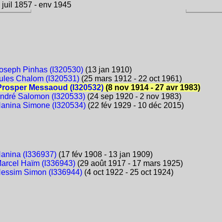
juil 1857 - env 1945
oseph Pinhas (I320530)
(13 jan 1910)
ules Chalom (I320531)
(25 mars 1912 - 22 oct 1961)
Prosper Messaoud (I320532)
(8 nov 1914 - 27 avr 1983)
ndré Salomon (I320533)
(24 sep 1920 - 2 nov 1983)
anina Simone (I320534)
(22 fév 1929 - 10 déc 2015)
anina (I336937)
(17 fév 1908 - 13 jan 1909)
arcel Haïm (I336943)
(29 août 1917 - 17 mars 1925)
essim Simon (I336944)
(4 oct 1922 - 25 oct 1924)