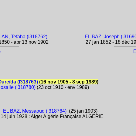
AN, Tefaha (I318762)
EL BAZ, Joseph (I3169
850 - apr 13 nov 1902
27 jan 1852 - 18 déc 1
)
E
ureïda (I318763)
(16 nov 1905 - 8 sep 1989)
osalie (I318780)
(23 oct 1910 - env 1989)
:
EL BAZ, Messaoud (I318764)
(25 jan 1903)
:
14 juin 1928 : Alger Algérie Française ALGÉRIE