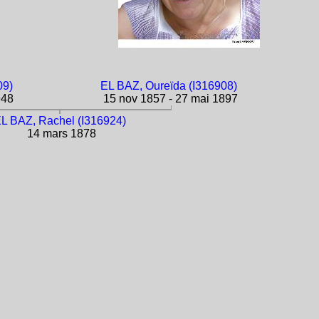
09)
EL BAZ, Oureïda (I316908)
948
15 nov 1857 - 27 mai 1897
L BAZ, Rachel (I316924)
14 mars 1878