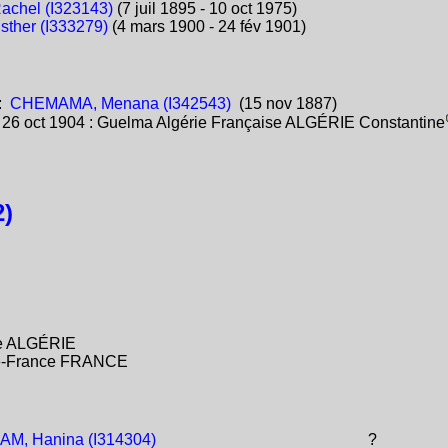
achel (I323143)
(7 juil 1895 - 10 oct 1975)
sther (I333279)
(4 mars 1900 - 24 fév 1901)
:
CHEMAMA, Menana (I342543)
(15 nov 1887)
:
26 oct 1904 : Guelma Algérie Française ALGÉRIE Constantine
)
ise ALGÉRIE
-de-France FRANCE
M, Hanina (I314304)
?