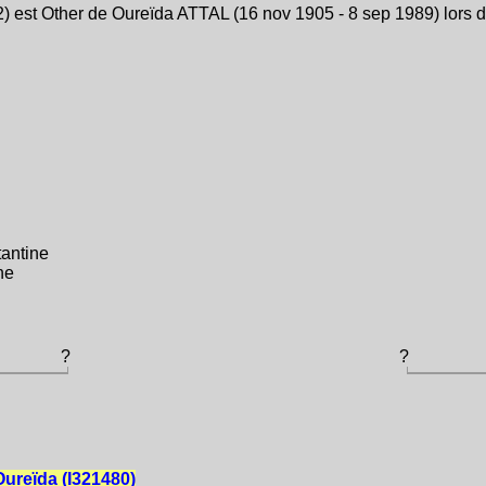
 est Other de Oureïda ATTAL (16 nov 1905 - 8 sep 1989) lors d
antine
ne
?
?
ureïda (I321480)