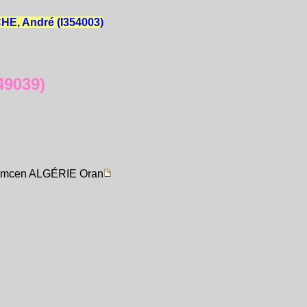
E, André (I354003)
49039)
Tlemcen ALGÉRIE Oran