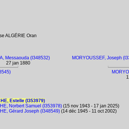
ise ALGÉRIE Oran
, Messaouda (I348532)
MORYOUSSEF, Joseph (I3
27 jan 1880
8545)
MORYOUS
1
, Estelle (I353979)
, Norbert Samuel (I353978)
(15 nov 1943 - 17 jan 2025)
E, Gérard Joseph (I348549)
(14 déc 1945 - 11 oct 2002)