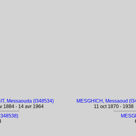
T, Messaouda (I348534)
MESGHICH, Messaoud (I3
 1884 - 14 avr 1964
11 oct 1870 - 1938
I348538)
MESGHI
3
6