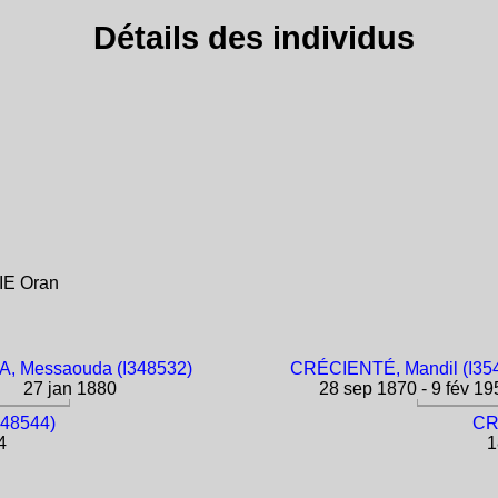
Détails des individus
IE Oran
, Messaouda (I348532)
CRÉCIENTÉ, Mandil (I35
27 jan 1880
28 sep 1870 - 9 fév 19
48544)
CR
4
1