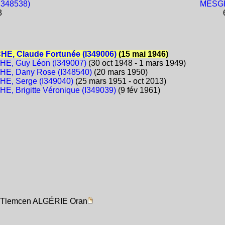
I348538)
MESGHI
3
6
E, Claude Fortunée (I349006)
(15 mai 1946)
E, Guy Léon (I349007)
(30 oct 1948 - 1 mars 1949)
E, Dany Rose (I348540)
(20 mars 1950)
E, Serge (I349040)
(25 mars 1951 - oct 2013)
, Brigitte Véronique (I349039)
(9 fév 1961)
se Tlemcen ALGÉRIE Oran