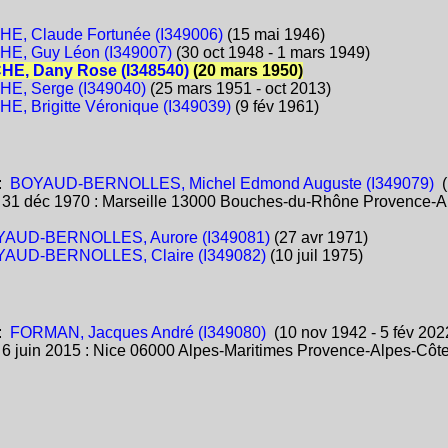
, Claude Fortunée (I349006)
(15 mai 1946)
E, Guy Léon (I349007)
(30 oct 1948 - 1 mars 1949)
E, Dany Rose (I348540)
(20 mars 1950)
E, Serge (I349040)
(25 mars 1951 - oct 2013)
, Brigitte Véronique (I349039)
(9 fév 1961)
:
BOYAUD-BERNOLLES, Michel Edmond Auguste (I349079)
(
:
31 déc 1970 : Marseille 13000 Bouches-du-Rhône Provence-
AUD-BERNOLLES, Aurore (I349081)
(27 avr 1971)
AUD-BERNOLLES, Claire (I349082)
(10 juil 1975)
:
FORMAN, Jacques André (I349080)
(10 nov 1942 - 5 fév 202
:
6 juin 2015 : Nice 06000 Alpes-Maritimes Provence-Alpes-C