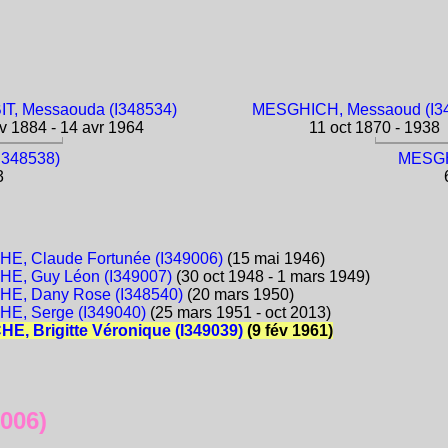
T, Messaouda (I348534)
MESGHICH, Messaoud (I3
 1884 - 14 avr 1964
11 oct 1870 - 1938
I348538)
MESGHI
3
6
, Claude Fortunée (I349006)
(15 mai 1946)
E, Guy Léon (I349007)
(30 oct 1948 - 1 mars 1949)
E, Dany Rose (I348540)
(20 mars 1950)
E, Serge (I349040)
(25 mars 1951 - oct 2013)
, Brigitte Véronique (I349039)
(9 fév 1961)
006)