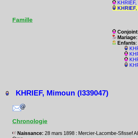
KHRIEF, 
KHRIEF, 
Famille
Conjoint
Mariage
Enfants
:
KHR
KHR
KHR
KHR
KHRIEF, Mimoun (I339047)
Chronologie
Naissance:
28 mars 1898 : Mercier-Lacombe-Sfissef 