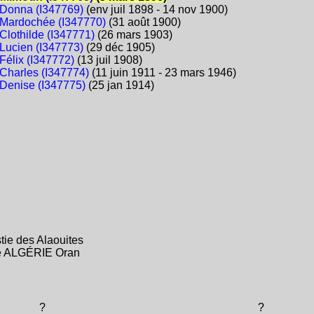
Donna (I347769)
(env juil 1898 - 14 nov 1900)
Mardochée (I347770)
(31 août 1900)
Clothilde (I347771)
(26 mars 1903)
Lucien (I347773)
(29 déc 1905)
Félix (I347772)
(13 juil 1908)
Charles (I347774)
(11 juin 1911 - 23 mars 1946)
Denise (I347775)
(25 jan 1914)
tie des Alaouites
se ALGÉRIE Oran
?
?