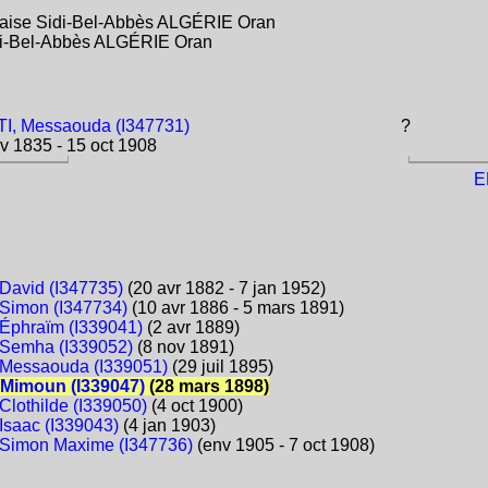
çaise Sidi-Bel-Abbès ALGÉRIE Oran
idi-Bel-Abbès ALGÉRIE Oran
I, Messaouda (I347731)
?
v 1835 - 15 oct 1908
E
David (I347735)
(20 avr 1882 - 7 jan 1952)
Simon (I347734)
(10 avr 1886 - 5 mars 1891)
Éphraïm (I339041)
(2 avr 1889)
Semha (I339052)
(8 nov 1891)
Messaouda (I339051)
(29 juil 1895)
 Mimoun (I339047)
(28 mars 1898)
Clothilde (I339050)
(4 oct 1900)
Isaac (I339043)
(4 jan 1903)
Simon Maxime (I347736)
(env 1905 - 7 oct 1908)