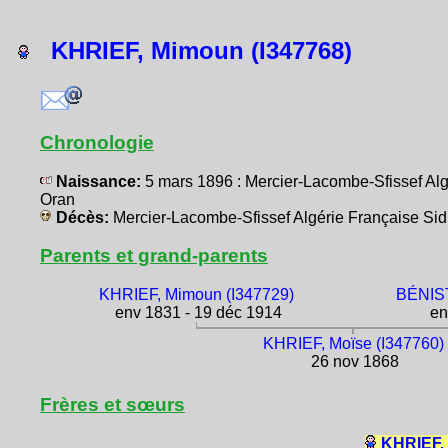
KHRIEF, Mimoun (I347768)
Chronologie
Naissance:
5 mars 1896 : Mercier-Lacombe-Sfissef A
Oran
Décès:
Mercier-Lacombe-Sfissef Algérie Française S
Parents et grand-parents
KHRIEF, Mimoun (I347729)
BÉNIST
env 1831 - 19 déc 1914
en
KHRIEF, Moïse (I347760)
26 nov 1868
Frères et sœurs
KHRIEF,