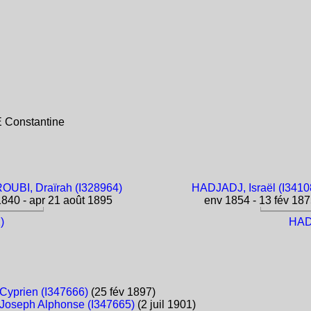
 Constantine
UBI, Draïrah (I328964)
HADJADJ, Israël (I3410
840 - apr 21 août 1895
env 1854 - 13 fév 18
)
HAD
Cyprien (I347666)
(25 fév 1897)
Joseph Alphonse (I347665)
(2 juil 1901)