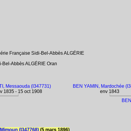
lgérie Française Sidi-Bel-Abbès ALGÉRIE
idi-Bel-Abbès ALGÉRIE Oran
I, Messaouda (I347731)
BEN YAMIN, Mardochée (I3
v 1835 - 15 oct 1908
env 1843
BEN
 Mimoun (I347768)
(5 mars 1896)