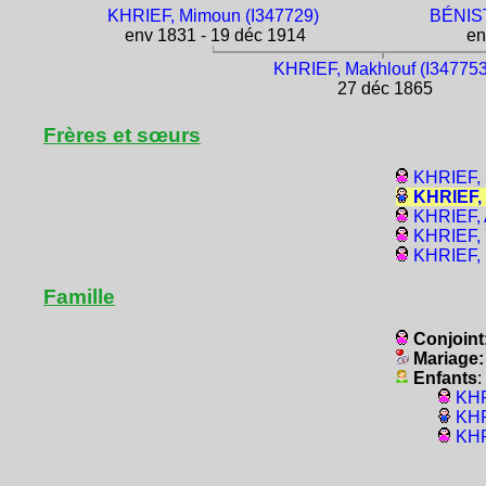
KHRIEF, Mimoun (I347729)
BÉNIST
env 1831 - 19 déc 1914
en
KHRIEF, Makhlouf (I347753
27 déc 1865
Frères et sœurs
KHRIEF, 
KHRIEF, 
KHRIEF, 
KHRIEF, 
KHRIEF, 
Famille
Conjoint
Mariage
Enfants
:
KHR
KHR
KHR