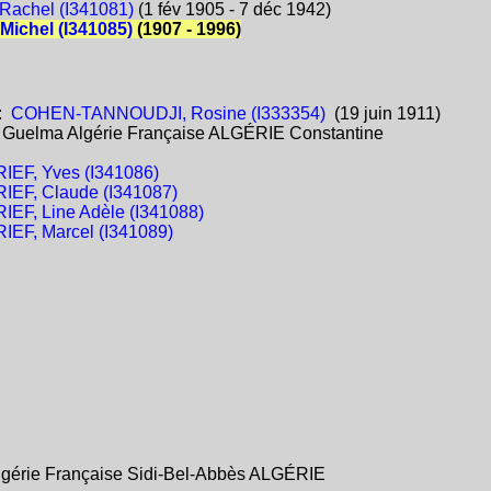
Rachel (I341081)
(1 fév 1905 - 7 déc 1942)
Michel (I341085)
(1907 - 1996)
:
COHEN-TANNOUDJI, Rosine (I333354)
(19 juin 1911)
:
Guelma Algérie Française ALGÉRIE Constantine
IEF, Yves (I341086)
IEF, Claude (I341087)
IEF, Line Adèle (I341088)
IEF, Marcel (I341089)
Algérie Française Sidi-Bel-Abbès ALGÉRIE