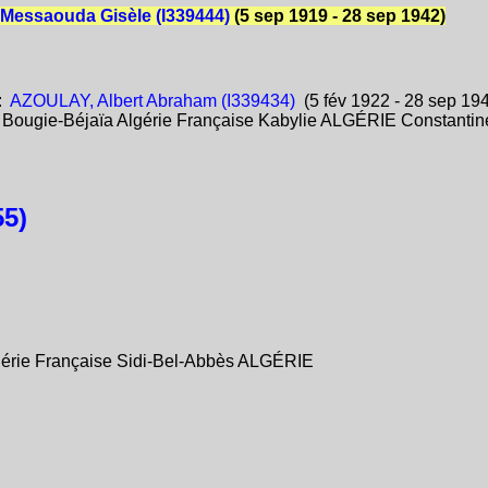
Messaouda Gisèle (I339444)
(5 sep 1919 - 28 sep 1942)
:
AZOULAY, Albert Abraham (I339434)
(5 fév 1922 - 28 sep 19
:
Bougie-Béjaïa Algérie Française Kabylie ALGÉRIE Constantin
5)
lgérie Française Sidi-Bel-Abbès ALGÉRIE