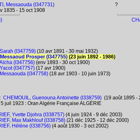
I, Messaouda (I347731)
?
v 1835 - 15 oct 1908
)
CHA
Sarah (I347759)
(10 avr 1891 - 30 mai 1932)
Messaoud Prosper (I347755)
(23 juin 1892 - 1986)
Aïcha (I347756)
(env 1893 - 30 oct 1900)
Yacot (I347757)
(17 avr 1900)
Messaouda (I347758)
(18 avr 1903 - 10 juin 1973)
:
CHEMOUIL, Guenouna Antoinette (I338759)
(19 août 1895 - 
:
5 juil 1923 : Oran Algérie Française ALGÉRIE
IEF, Yvette Djohra (I338757)
(4 juin 1924 - 9 déc 2003)
IEF, Max Makhlouf (I338758)
(21 déc 1925 - 12 déc 2000)
IEF, Hélène (I338756)
(4 août 1930 - 3 oct 2002)