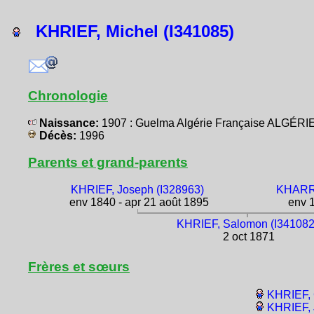
KHRIEF, Michel (I341085)
Chronologie
Naissance:
1907 : Guelma Algérie Française ALGÉRIE
Décès:
1996
Parents et grand-parents
KHRIEF, Joseph (I328963)
KHARRO
env 1840 - apr 21 août 1895
env 1
KHRIEF, Salomon (I341082
2 oct 1871
Frères et sœurs
KHRIEF, 
KHRIEF, 