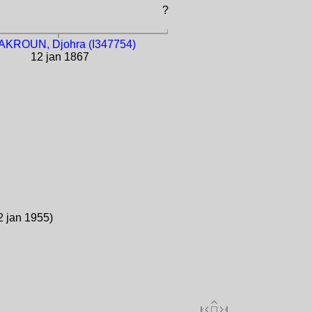
?
KROUN, Djohra (I347754)
12 jan 1867
2 jan 1955)