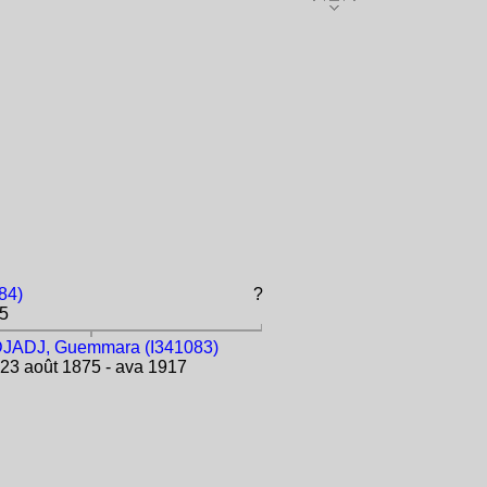
84)
?
75
JADJ, Guemmara (I341083)
23 août 1875 - ava 1917