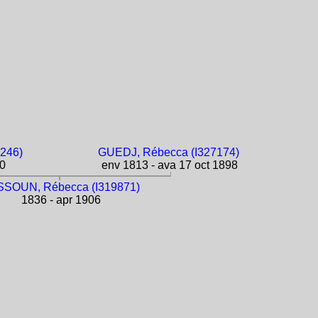
246)
GUEDJ, Rébecca (I327174)
80
env 1813 - ava 17 oct 1898
SOUN, Rébecca (I319871)
1836 - apr 1906