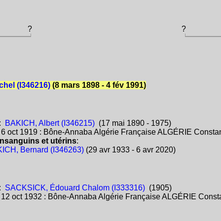
?
?
chel (I346216)
(8 mars 1898 - 4 fév 1991)
:
BAKICH, Albert (I346215)
(17 mai 1890 - 1975)
:
6 oct 1919 : Bône-Annaba Algérie Française ALGÉRIE Consta
nsanguins et utérins
:
ICH, Bernard (I346263)
(29 avr 1933 - 6 avr 2020)
:
SACKSICK, Édouard Chalom (I333316)
(1905)
:
12 oct 1932 : Bône-Annaba Algérie Française ALGÉRIE Const