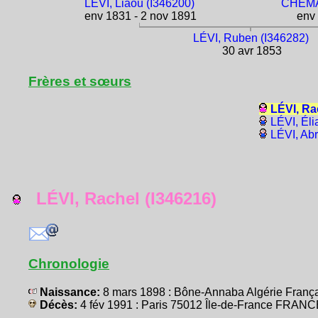
LÉVI, Liaou (I346200)
CHEMAO
env 1831 - 2 nov 1891
env 
LÉVI, Ruben (I346282)
30 avr 1853
Frères et sœurs
LÉVI, Ra
LÉVI, Éli
LÉVI, Ab
LÉVI, Rachel (I346216)
Chronologie
Naissance:
8 mars 1898 : Bône-Annaba Algérie Fran
Décès:
4 fév 1991 : Paris 75012 Île-de-France FRAN