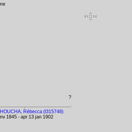
ine
?
OUCHA, Rébecca (I315748)
nv 1845 - apr 13 jan 1902