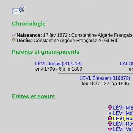
Chronologie
Naissance:
17 fév 1872 : Constantine Algérie França
Décès:
Constantine Algérie Française ALGÉRIE
Parents et grand-parents
LÉVI, Judas (I317113)
LALOU
env 1799 - 6 juin 1889
en
LÉVI, Éléazar (I319870)
fév 1837 - 22 jan 1896
Frères et sœurs
LÉVI, M'
LÉVI, Mo
LÉVI, Ra
LÉVI, Ro
LÉVI, Va