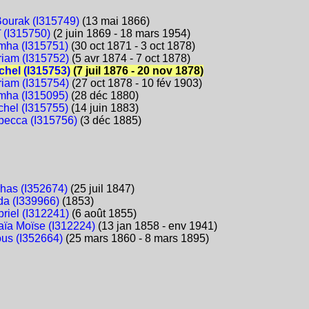
Bourak (I315749)
(13 mai 1866)
 (I315750)
(2 juin 1869 - 18 mars 1954)
mha (I315751)
(30 oct 1871 - 3 oct 1878)
riam (I315752)
(5 avr 1874 - 7 oct 1878)
chel (I315753)
(7 juil 1876 - 20 nov 1878)
riam (I315754)
(27 oct 1878 - 10 fév 1903)
mha (I315095)
(28 déc 1880)
chel (I315755)
(14 juin 1883)
becca (I315756)
(3 déc 1885)
nhas (I352674)
(25 juil 1847)
da (I339966)
(1853)
riel (I312241)
(6 août 1855)
aïa Moïse (I312224)
(13 jan 1858 - env 1941)
ous (I352664)
(25 mars 1860 - 8 mars 1895)