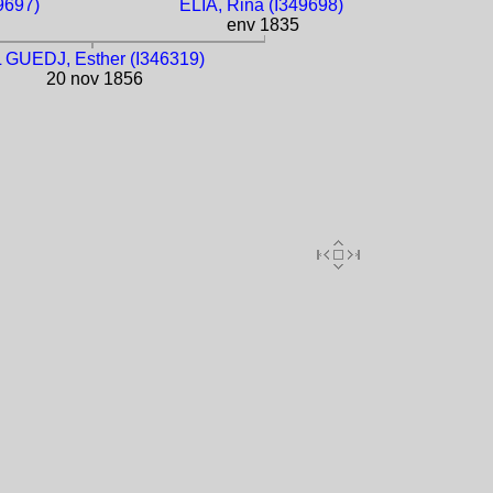
9697)
ÉLIA, Rina (I349698)
env 1835
 GUEDJ, Esther (I346319)
20 nov 1856