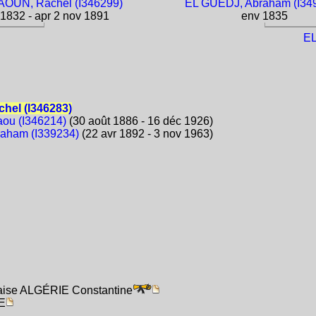
UN, Rachel (I346299)
EL GUEDJ, Abraham (I34
1832 - apr 2 nov 1891
env 1835
EL
chel (I346283)
aou (I346214)
(30 août 1886 - 16 déc 1926)
raham (I339234)
(22 avr 1892 - 3 nov 1963)
çaise ALGÉRIE Constantine
CE