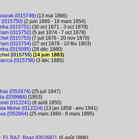
Bourak (I315749)
(13 mai 1866)
 (I315750)
(2 juin 1869 - 18 mars 1954)
mha (I315751)
(30 oct 1871 - 3 oct 1878)
riam (I315752)
(5 avr 1874 - 7 oct 1878)
chel (I315753)
(7 juil 1876 - 20 nov 1878)
riam (I315754)
(27 oct 1878 - 10 fév 1903)
mha (I315095)
(28 déc 1880)
chel (I315755)
(14 juin 1883)
becca (I315756)
(3 déc 1885)
nhas (I352674)
(25 juil 1847)
da (I339966)
(1853)
riel (I312241)
(6 août 1855)
aïa Moïse (I312224)
(13 jan 1858 - env 1941)
ous (I352664)
(25 mars 1860 - 8 mars 1895)
:
EL BAZ, Boaz (I352687)
(6 août 1886)