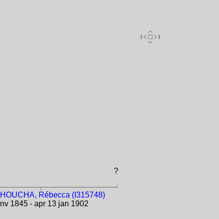
?
OUCHA, Rébecca (I315748)
nv 1845 - apr 13 jan 1902