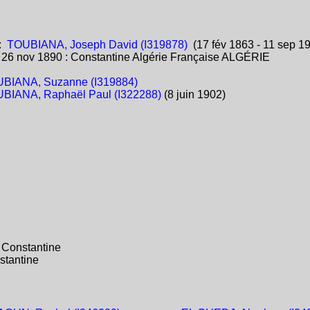
:
TOUBIANA, Joseph David (I319878)
(17 fév 1863 - 11 sep 1
:
26 nov 1890 : Constantine Algérie Française ALGÉRIE
BIANA, Suzanne (I319884)
BIANA, Raphaël Paul (I322288)
(8 juin 1902)
 Constantine
stantine