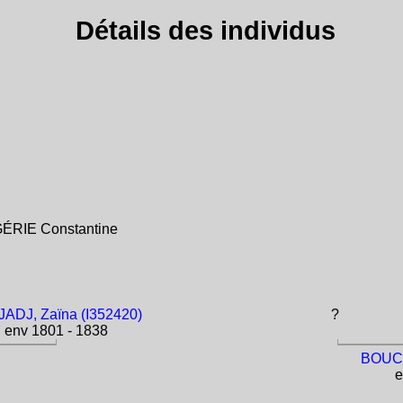
Détails des individus
LGÉRIE Constantine
ADJ, Zaïna (I352420)
?
env 1801 - 1838
BOUCH
e