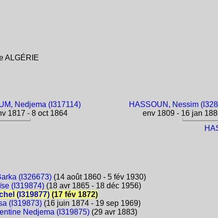
ise ALGÉRIE
M, Nedjema (I317114)
HASSOUN, Nessim (I328
v 1817 - 8 oct 1864
env 1809 - 16 jan 18
HAS
Barka (I326673)
(14 août 1860 - 5 fév 1930)
ïse (I319874)
(18 avr 1865 - 18 déc 1956)
chel (I319877)
(17 fév 1872)
sa (I319873)
(16 juin 1874 - 19 sep 1969)
lentine Nedjema (I319875)
(29 avr 1883)