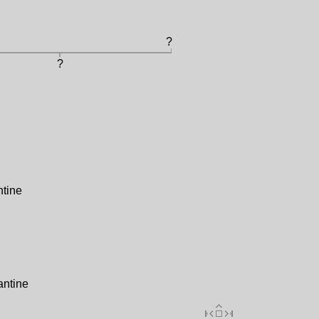
?
?
ntine
antine