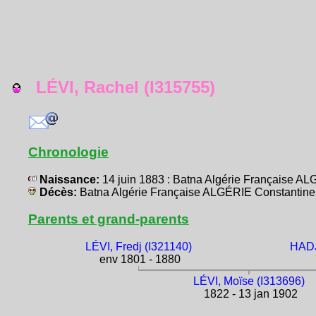
LÉVI, Rachel (I315755)
Chronologie
Naissance:
14 juin 1883 : Batna Algérie Française A
Décès:
Batna Algérie Française ALGÉRIE Constantine
Parents et grand-parents
LÉVI, Fredj (I321140)
HADJ
env 1801 - 1880
LÉVI, Moïse (I313696)
1822 - 13 jan 1902