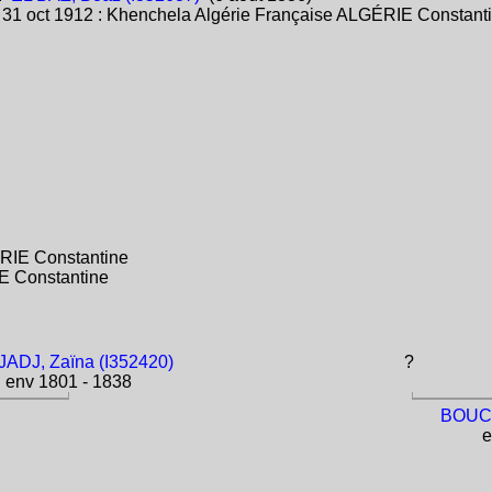
:
31 oct 1912 : Khenchela Algérie Française ALGÉRIE Constant
ÉRIE Constantine
IE Constantine
ADJ, Zaïna (I352420)
?
env 1801 - 1838
BOUCH
e