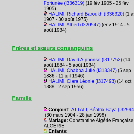
Fortunée (I336319)
(19 fév 1905 - 25 fév
1905)
HALIMI, Richard Baroukh (I336320)
(1 a
1907 - 30 août 1975)
HALIMI, Albert (I320547)
(env 1914 - 5
août 1934)
Frères et sœurs consanguins
HALIMI, David Alphonse (I317752)
(14
août 1884 - 5 août 1934)
HALIMI, Chabba Julie (I318347)
(5 sep
1886 - 11 juil 1946)
HALIMI, Clara Léonie (I317493)
(14 oct
1888 - 2 sep 1956)
Famille
Conjoint
:
ATTALI, Béatrix Baya (I32994
(30 mars 1904 - 28 jan 1998)
Mariage:
Constantine Algérie Française
ALGÉRIE
Enfants
: