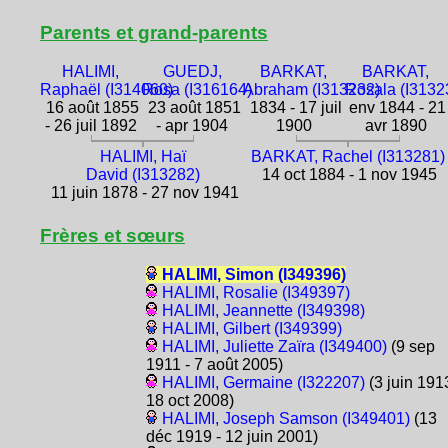
Parents et grand-parents
HALIMI,
GUEDJ,
BARKAT,
BARKAT,
Raphaël (I314060)
Rosa (I316164)
Abraham (I313232)
Rosala (I3132
16 août 1855
23 août 1851
1834 - 17 juil
env 1844 - 21
- 26 juil 1892
- apr 1904
1900
avr 1890
HALIMI, Haï
BARKAT, Rachel (I313281)
David (I313282)
14 oct 1884 - 1 nov 1945
11 juin 1878 - 27 nov 1941
Frères et sœurs
HALIMI, Simon (I349396)
HALIMI, Rosalie (I349397)
HALIMI, Jeannette (I349398)
HALIMI, Gilbert (I349399)
HALIMI, Juliette Zaïra (I349400)
(9 sep
1911 - 7 août 2005)
HALIMI, Germaine (I322207)
(3 juin 1913
18 oct 2008)
HALIMI, Joseph Samson (I349401)
(13
déc 1919 - 12 juin 2001)