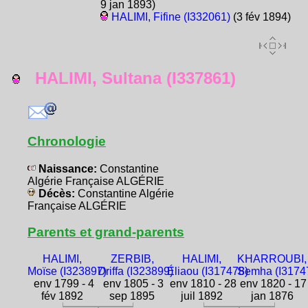
9 jan 1893)
HALIMI, Fifine (I332061)
(3 fév 1894)
HALIMI, Sultana (I337861)
Chronologie
Naissance:
Constantine
Algérie Française ALGÉRIE
Décès:
Constantine Algérie
Française ALGÉRIE
Parents et grand-parents
HALIMI,
ZERBIB,
HALIMI,
KHARROUBI,
Moïse (I323897)
Driffa (I323899)
Éliaou (I317478)
Semha (I3174
env 1799 - 4
env 1805 - 3
env 1810 - 28
env 1820 - 17
fév 1892
sep 1895
juil 1892
jan 1876