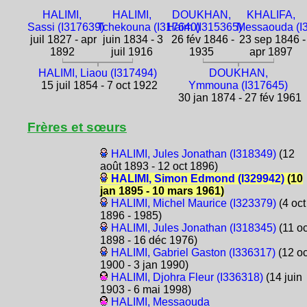
HALIMI,
HALIMI,
DOUKHAN,
KHALIFA,
Sassi (I317639)
Tchekouna (I317640)
Haïm (I315365)
Messaouda (I
juil 1827 - apr
juin 1834 - 3
26 fév 1846 -
23 sep 1846 -
1892
juil 1916
1935
apr 1897
HALIMI, Liaou (I317494)
DOUKHAN,
15 juil 1854 - 7 oct 1922
Ymmouna (I317645)
30 jan 1874 - 27 fév 1961
Frères et sœurs
HALIMI, Jules Jonathan (I318349)
(12
août 1893 - 12 oct 1896)
HALIMI, Simon Edmond (I329942)
(10
jan 1895 - 10 mars 1961)
HALIMI, Michel Maurice (I323379)
(4 oct
1896 - 1985)
HALIMI, Jules Jonathan (I318345)
(11 oc
1898 - 16 déc 1976)
HALIMI, Gabriel Gaston (I336317)
(12 oc
1900 - 3 jan 1990)
HALIMI, Djohra Fleur (I336318)
(14 juin
1903 - 6 mai 1998)
HALIMI, Messaouda