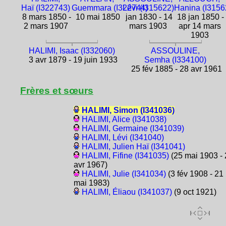
Haï (I322743)
Guemmara (I322744)
Lévi (I315622)
Hanina (I3156
8 mars 1850 -
10 mai 1850
jan 1830 - 14
18 jan 1850 -
2 mars 1907
mars 1903
apr 14 mars
1903
HALIMI, Isaac (I332060)
ASSOULINE,
3 avr 1879 - 19 juin 1933
Semha (I334100)
25 fév 1885 - 28 avr 1961
Frères et sœurs
HALIMI, Simon (I341036)
HALIMI, Alice (I341038)
HALIMI, Germaine (I341039)
HALIMI, Lévi (I341040)
HALIMI, Julien Haï (I341041)
HALIMI, Fifine (I341035)
(25 mai 1903 - 
avr 1967)
HALIMI, Julie (I341034)
(3 fév 1908 - 21
mai 1983)
HALIMI, Éliaou (I341037)
(9 oct 1921)