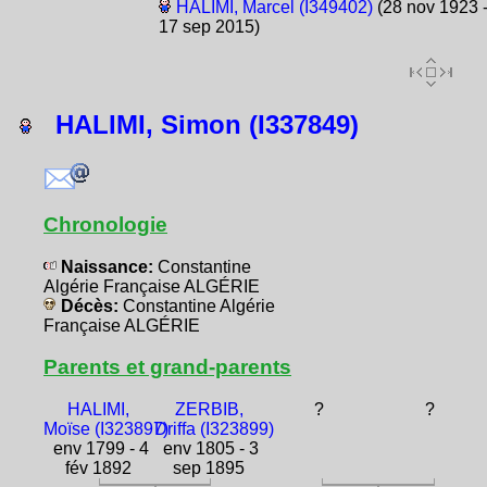
HALIMI, Marcel (I349402)
(28 nov 1923 
17 sep 2015)
HALIMI, Simon (I337849)
Chronologie
Naissance:
Constantine
Algérie Française ALGÉRIE
Décès:
Constantine Algérie
Française ALGÉRIE
Parents et grand-parents
HALIMI,
ZERBIB,
?
?
Moïse (I323897)
Driffa (I323899)
env 1799 - 4
env 1805 - 3
fév 1892
sep 1895