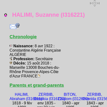
HALIMI, Suzanne (I316221)
Chronologie
Naissance:
8 avr 1922 :
Constantine Algérie Française
ALGÉRIE
Profession:
Secrétaire
Décès:
15 août 2018 :
Marseille 13008 Bouches-du-
Rhône Provence-Alpes-Côte
d'Azur FRANCE
Parents et grand-parents
HALIMI,
ZERBIB,
BITON,
ZERBIB,
Abraham (I316211)
Bendkia (I316212)
Chalom (I312689)
Oureïda (I315
1818 - 9 fév
env 1835 -
1840 - apr
1843 - apr