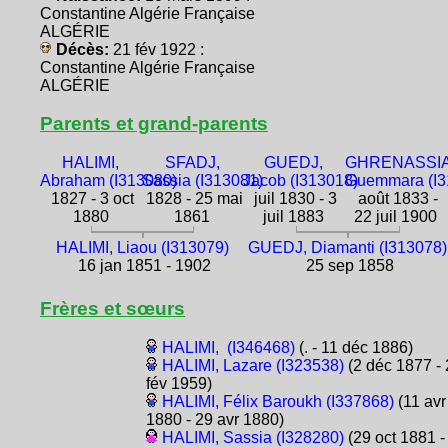
Constantine Algérie Française
ALGÉRIE
Décès:
21 fév 1922 :
Constantine Algérie Française
ALGÉRIE
Parents et grand-parents
HALIMI,
SFADJ,
GUEDJ,
GHRENASSIA
Abraham (I313080)
Sassia (I313081)
Jacob (I313018)
Guemmara (I3
1827 - 3 oct
1828 - 25 mai
juil 1830 - 3
août 1833 -
1880
1861
juil 1883
22 juil 1900
HALIMI, Liaou (I313079)
GUEDJ, Diamanti (I313078)
16 jan 1851 - 1902
25 sep 1858
Frères et sœurs
HALIMI, (I346468)
(. - 11 déc 1886)
HALIMI, Lazare (I323538)
(2 déc 1877 - 
fév 1959)
HALIMI, Félix Baroukh (I337868)
(11 avr
1880 - 29 avr 1880)
HALIMI, Sassia (I328280)
(29 oct 1881 -