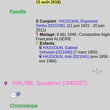
15 août 2018)
Famille
Conjoint
:
HASSOUN, Raymond
Simha (I321036)
(21 juin 1922 - 20 juin
2012)
Mariage:
8 déc 1948 : Constantine Algér
Française ALGÉRIE
Enfants
:
HASSOUN, Gabriel
Yehoram (I321040)
(7 mars 1950)
HASSOUN, Arié (I321041)
(env 1956 -
env 1966)
HALIMI, Suzanne (I341027)
Chronologie