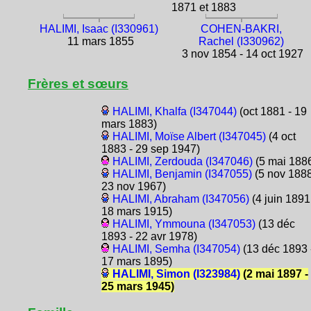
1871 et 1883
HALIMI, Isaac (I330961)
COHEN-BAKRI,
11 mars 1855
Rachel (I330962)
3 nov 1854 - 14 oct 1927
Frères et sœurs
HALIMI, Khalfa (I347044)
(oct 1881 - 19
mars 1883)
HALIMI, Moïse Albert (I347045)
(4 oct
1883 - 29 sep 1947)
HALIMI, Zerdouda (I347046)
(5 mai 188
HALIMI, Benjamin (I347055)
(5 nov 1888
23 nov 1967)
HALIMI, Abraham (I347056)
(4 juin 1891
18 mars 1915)
HALIMI, Ymmouna (I347053)
(13 déc
1893 - 22 avr 1978)
HALIMI, Semha (I347054)
(13 déc 1893 
17 mars 1895)
HALIMI, Simon (I323984)
(2 mai 1897 -
25 mars 1945)