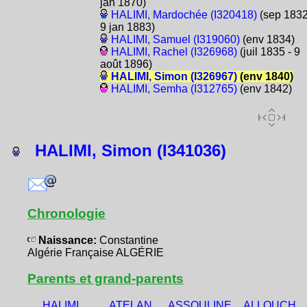
jan 1870)
HALIMI, Mardochée (I320418)
(sep 1832
9 jan 1883)
HALIMI, Samuel (I319060)
(env 1834)
HALIMI, Rachel (I326968)
(juil 1835 - 9
août 1896)
HALIMI, Simon (I326967)
(env 1840)
HALIMI, Semha (I312765)
(env 1842)
HALIMI, Simon (I341036)
Chronologie
Naissance:
Constantine
Algérie Française ALGÉRIE
Parents et grand-parents
HALIMI,
ATELAN,
ASSOULINE,
ALLOUCH,