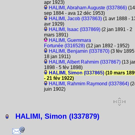
apr 1923)
HALIMI, Abraham Auguste (I337866)
(14
sep 1884 - ava 12 déc 1953)
HALIMI, Jacob (I337863)
(1 avr 1888 - 1
avr 1929)
HALIMI, Isaac (I337869)
(2 jan 1891 - 2
mars 1891)
HALIMI, Guemmara
Fortunée (I316528)
(12 jan 1892 - 1952)
HALIMI, Benjamin (I337870)
(3 fév 1895 
18 jan 1911)
HALIMI, Albert Rahmim (I337867)
(13 ja
1898 - 5 fév 1898)
HALIMI, Simon (I337865)
(10 mars 189
- 21 fév 1922)
HALIMI, Rahmim Raymond (I337864)
(2
juin 1902)
HALIMI, Simon (I337879)