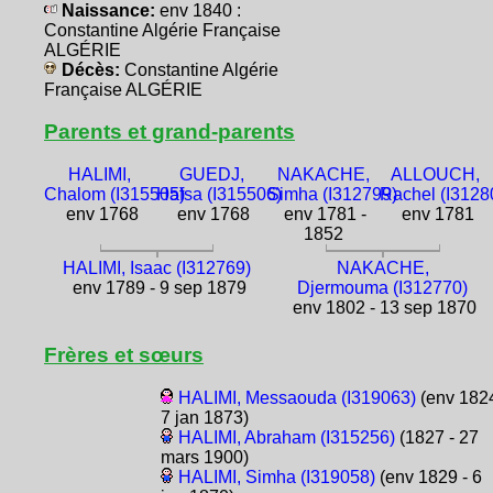
Naissance:
env 1840 :
Constantine Algérie Française
ALGÉRIE
Décès:
Constantine Algérie
Française ALGÉRIE
Parents et grand-parents
HALIMI,
GUEDJ,
NAKACHE,
ALLOUCH,
Chalom (I315505)
Hafsa (I315506)
Simha (I312799)
Rachel (I3128
env 1768
env 1768
env 1781 -
env 1781
1852
HALIMI, Isaac (I312769)
NAKACHE,
env 1789 - 9 sep 1879
Djermouma (I312770)
env 1802 - 13 sep 1870
Frères et sœurs
HALIMI, Messaouda (I319063)
(env 1824
7 jan 1873)
HALIMI, Abraham (I315256)
(1827 - 27
mars 1900)
HALIMI, Simha (I319058)
(env 1829 - 6