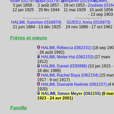
Israël (I317970)
Baya (I317971)
Benjamin (I315500)
KOMRI,
5 jan 1858 -
2 août 1857 -
19 oct 1853 -
Zoubida (I316
12 jan 1925
20 fév 1944
11 mai 1929
10 août 1856
- 13 sep 1903
HALIMI, Salomon (I316974)
GUEDJ, Anna (I316973)
21 juin 1884 - 13 déc 1925
24 nov 1886 - 17 oct 1962
Frères et sœurs
HALIMI, Rébecca (I362151)
(18 sep 190
- 26 août 1992)
HALIMI, Moïse Haï (I362153)
(27 mars
1912)
HALIMI, Daniel (I330996)
(10 jan 1915 -
18 déc 1989)
HALIMI, Rachel Baya (I362154)
(15 mar
1917 - 9 oct 1917)
HALIMI, Diamanti Noémie (I362157)
(4 f
1920)
HALIMI, Simon Meyer (I362155)
(8 mar
1923 - 24 avr 2001)
Famille