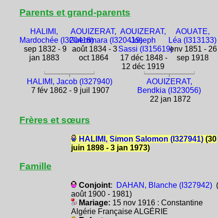
Parents et grand-parents
HALIMI,
AOUIZERAT,
AOUIZERAT,
AOUATE,
Mardochée (I320418)
Guemmara (I320419)
Joseph
Léa (I313133)
sep 1832 - 9
août 1834 - 3
Sassi (I315619)
env 1851 - 26
jan 1883
oct 1864
17 déc 1848 -
sep 1918
12 déc 1919
HALIMI, Jacob (I327940)
AOUIZERAT,
7 fév 1862 - 9 juil 1907
Bendkia (I323056)
22 jan 1872
Frères et sœurs
HALIMI, Simon Salomon (I327941)
(30
juin 1898 - 3 jan 1973)
Famille
Conjoint
:
DAHAN, Blanche (I327942)
(
août 1900 - 1981)
Mariage:
15 nov 1916 : Constantine
Algérie Française ALGÉRIE