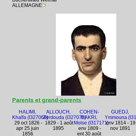
ALLEMAGNE
Parents et grand-parents
HALIMI,
ALLOUCH,
COHEN-
GUEDJ,
Khalfa (I327069)
Zerdouda (I327070)
BAKRI,
Ymmouna (I31
29 oct 1826 -
1829 - 1 août
Moïse (I317171)
env 1814 - 19
apr 25 juin
1895
env 1809 -
nov 1891
1856
ent 30 août