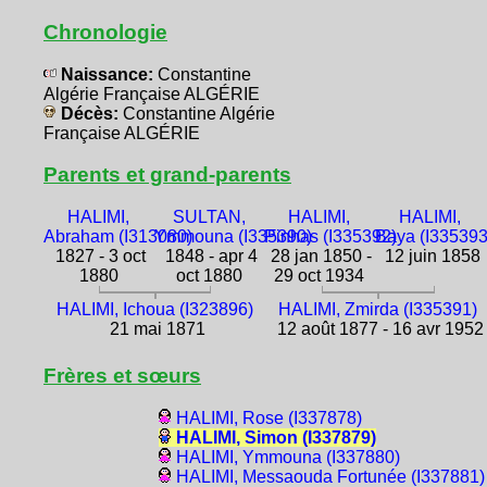
Chronologie
Naissance:
Constantine
Algérie Française ALGÉRIE
Décès:
Constantine Algérie
Française ALGÉRIE
Parents et grand-parents
HALIMI,
SULTAN,
HALIMI,
HALIMI,
Abraham (I313080)
Ymmouna (I335390)
Pinhas (I335392)
Baya (I335393
1827 - 3 oct
1848 - apr 4
28 jan 1850 -
12 juin 1858
1880
oct 1880
29 oct 1934
HALIMI, Ichoua (I323896)
HALIMI, Zmirda (I335391)
21 mai 1871
12 août 1877 - 16 avr 1952
Frères et sœurs
HALIMI, Rose (I337878)
HALIMI, Simon (I337879)
HALIMI, Ymmouna (I337880)
HALIMI, Messaouda Fortunée (I337881)