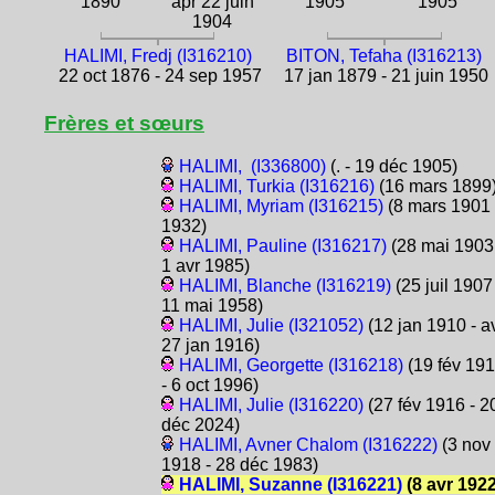
1890
apr 22 juin
1905
1905
1904
HALIMI, Fredj (I316210)
BITON, Tefaha (I316213)
22 oct 1876 - 24 sep 1957
17 jan 1879 - 21 juin 1950
Frères et sœurs
HALIMI, (I336800)
(. - 19 déc 1905)
HALIMI, Turkia (I316216)
(16 mars 1899
HALIMI, Myriam (I316215)
(8 mars 1901 
1932)
HALIMI, Pauline (I316217)
(28 mai 1903
1 avr 1985)
HALIMI, Blanche (I316219)
(25 juil 1907
11 mai 1958)
HALIMI, Julie (I321052)
(12 jan 1910 - a
27 jan 1916)
HALIMI, Georgette (I316218)
(19 fév 19
- 6 oct 1996)
HALIMI, Julie (I316220)
(27 fév 1916 - 2
déc 2024)
HALIMI, Avner Chalom (I316222)
(3 nov
1918 - 28 déc 1983)
HALIMI, Suzanne (I316221)
(8 avr 1922