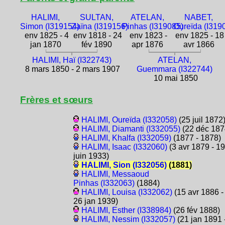
HALIMI,
SULTAN,
ATELAN,
NABET,
Simon (I319154)
Zaïna (I319156)
Pinhas (I319085)
Oureïda (I319
env 1825 - 4
env 1818 - 24
env 1823 -
env 1825 - 18
jan 1870
fév 1890
apr 1876
avr 1866
HALIMI, Haï (I322743)
ATELAN,
8 mars 1850 - 2 mars 1907
Guemmara (I322744)
10 mai 1850
Frères et sœurs
HALIMI, Oureïda (I332058)
(25 juil 1872
HALIMI, Diamanti (I332055)
(22 déc 187
HALIMI, Khalfa (I332059)
(1877 - 1878)
HALIMI, Isaac (I332060)
(3 avr 1879 - 19
juin 1933)
HALIMI, Sion (I332056)
(1881)
HALIMI, Messaoud
Pinhas (I332063)
(1884)
HALIMI, Louisa (I332062)
(15 avr 1886 -
26 jan 1939)
HALIMI, Esther (I338984)
(26 fév 1888)
HALIMI, Nessim (I332057)
(21 jan 1891 