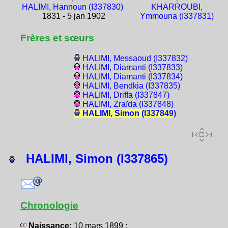
HALIMI, Hannoun (I337830)
KHARROUBI,
1831 - 5 jan 1902
Ymmouna (I337831)
Frères et sœurs
HALIMI, Messaoud (I337832)
HALIMI, Diamanti (I337833)
HALIMI, Diamanti (I337834)
HALIMI, Bendkia (I337835)
HALIMI, Driffa (I337847)
HALIMI, Zraïda (I337848)
HALIMI, Simon (I337849)
HALIMI, Simon (I337865)
Chronologie
Naissance:
10 mars 1899 :