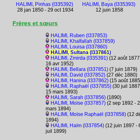
HALIMI, Pinhas (I335392)
HALIMI, Baya (I335393)
28 jan 1850 - 29 oct 1934
12 juin 1858
Frères et sœurs
HALIMI, Ruben (I337853)
HALIMI, Khalfallah (I337859)
HALIMI, Louisa (I337860)
HALIMI, Sultana (I337861)
HALIMI, Zmirda (I335391)
(12 août 1877
16 avr 1952)
HALIMI, Bellara (I337851)
(7 juin 1879)
HALIMI, David (I337852)
(27 déc 1880)
HALIMI, Hanina (I337862)
(15 août 1885
HALIMI, Raphaël (I337855)
(30 juil 1887
15 mars 1893)
HALIMI, Sarah (I337856)
(1890)
HALIMI, Moïse (I337857)
(2 sep 1892 - 
mars 1894)
HALIMI, Moïse Raphaël (I337858)
(12 d
1894)
HALIMI, Haïm (I337854)
(12 juin 1897 - 
juil 1899)