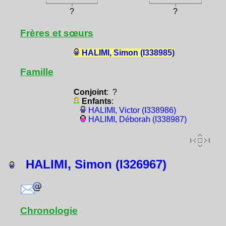
?
?
Frères et sœurs
HALIMI, Simon (I338985)
Famille
Conjoint
: ?
Enfants
:
HALIMI, Victor (I338986)
HALIMI, Déborah (I338987)
HALIMI, Simon (I326967)
Chronologie