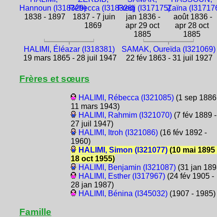
Hannoun (I318329)
Rébecca (I318328)
Fredj (I317175)
Zaïna (I31717
1838 - 1897
1837 - 7 juin
jan 1836 -
août 1836 -
1869
apr 29 oct
apr 28 oct
1885
1885
HALIMI, Éléazar (I318381)
SAMAK, Oureïda (I321069)
19 mars 1865 - 28 juil 1947
22 fév 1863 - 31 juil 1927
Frères et sœurs
HALIMI, Rébecca (I321085)
(1 sep 1886
11 mars 1943)
HALIMI, Rahmim (I321070)
(7 fév 1889 -
27 juil 1947)
HALIMI, Itroh (I321086)
(16 fév 1892 -
1960)
HALIMI, Simon (I321077)
(10 mai 1895 
18 oct 1955)
HALIMI, Benjamin (I321087)
(31 jan 189
HALIMI, Esther (I317967)
(24 fév 1905 -
28 jan 1987)
HALIMI, Bénina (I345032)
(1907 - 1985)
Famille