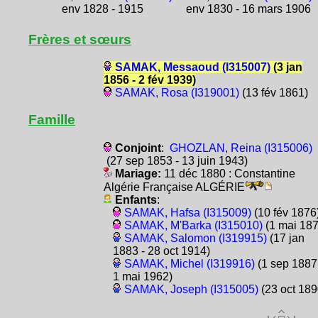
env 1828 - 1915
env 1830 - 16 mars 1906
Frères et sœurs
SAMAK, Messaoud (I315007)
(3 jan
1856 - 2 fév 1939)
SAMAK, Rosa (I319001)
(13 fév 1861)
Famille
Conjoint
:
GHOZLAN, Reina (I315006)
(27 sep 1853 - 13 juin 1943)
Mariage:
11 déc 1880 : Constantine
Algérie Française ALGÉRIE
Enfants
:
SAMAK, Hafsa (I315009)
(10 fév 1876
SAMAK, M'Barka (I315010)
(1 mai 187
SAMAK, Salomon (I319915)
(17 jan
1883 - 28 oct 1914)
SAMAK, Michel (I319916)
(1 sep 1887
1 mai 1962)
SAMAK, Joseph (I315005)
(23 oct 189