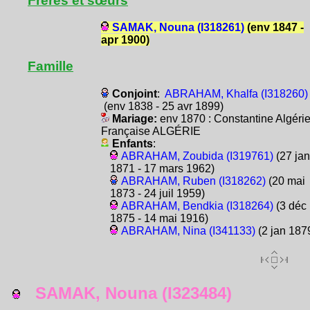
Frères et sœurs
SAMAK, Nouna (I318261)
(env 1847 -
apr 1900)
Famille
Conjoint
:
ABRAHAM, Khalfa (I318260)
(env 1838 - 25 avr 1899)
Mariage:
env 1870 : Constantine Algéri
Française ALGÉRIE
Enfants
:
ABRAHAM, Zoubida (I319761)
(27 jan
1871 - 17 mars 1962)
ABRAHAM, Ruben (I318262)
(20 mai
1873 - 24 juil 1959)
ABRAHAM, Bendkia (I318264)
(3 déc
1875 - 14 mai 1916)
ABRAHAM, Nina (I341133)
(2 jan 187
SAMAK, Nouna (I323484)