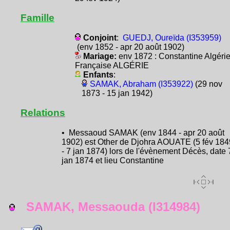
Famille
Conjoint
:
GUEDJ, Oureïda (I353959)
(env 1852 - apr 20 août 1902)
Mariage:
env 1872 : Constantine Algéri
Française ALGÉRIE
Enfants
:
SAMAK, Abraham (I353922)
(29 nov
1873 - 15 jan 1942)
Relations
• Messaoud SAMAK (env 1844 - apr 20 août
1902) est Other de Djohra AOUATE (5 fév 184
- 7 jan 1874) lors de l'évènement Décès, date 
jan 1874 et lieu Constantine
SAMAK, Messaouda (I314984)