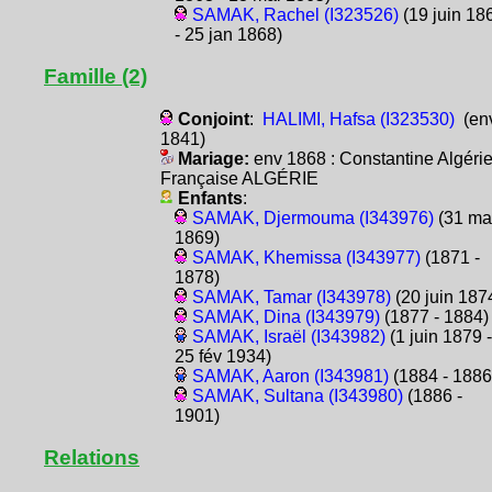
SAMAK, Rachel (I323526)
(19 juin 18
- 25 jan 1868)
Famille (2)
Conjoint
:
HALIMI, Hafsa (I323530)
(en
1841)
Mariage:
env 1868 : Constantine Algéri
Française ALGÉRIE
Enfants
:
SAMAK, Djermouma (I343976)
(31 ma
1869)
SAMAK, Khemissa (I343977)
(1871 -
1878)
SAMAK, Tamar (I343978)
(20 juin 187
SAMAK, Dina (I343979)
(1877 - 1884)
SAMAK, Israël (I343982)
(1 juin 1879 -
25 fév 1934)
SAMAK, Aaron (I343981)
(1884 - 1886
SAMAK, Sultana (I343980)
(1886 -
1901)
Relations