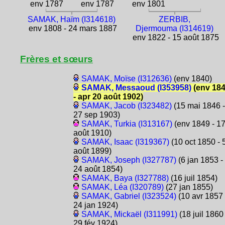
env 1787
env 1787
env 1801
SAMAK, Haïm (I314618)
ZERBIB,
env 1808 - 24 mars 1887
Djermouma (I314619)
env 1822 - 15 août 1875
Frères et sœurs
SAMAK, Moïse (I312636)
(env 1840)
SAMAK, Messaoud (I353958)
(env 18
- apr 20 août 1902)
SAMAK, Jacob (I323482)
(15 mai 1846 -
27 sep 1903)
SAMAK, Turkia (I313167)
(env 1849 - 1
août 1910)
SAMAK, Isaac (I319367)
(10 oct 1850 - 
août 1899)
SAMAK, Joseph (I327787)
(6 jan 1853 -
24 août 1854)
SAMAK, Baya (I327788)
(16 juil 1854)
SAMAK, Léa (I320789)
(27 jan 1855)
SAMAK, Gabriel (I323524)
(10 avr 1857 
24 jan 1924)
SAMAK, Mickaël (I311991)
(18 juil 1860 
29 fév 1924)