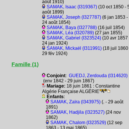
août 1910)
SAMAK, Isaac (I319367)
(10 oct 1850 - 
août 1899)
SAMAK, Joseph (I327787)
(6 jan 1853 -
24 août 1854)
SAMAK, Baya (I327788)
(16 juil 1854)
SAMAK, Léa (I320789)
(27 jan 1855)
SAMAK, Gabriel (I323524)
(10 avr 1857 
24 jan 1924)
SAMAK, Mickaël (I311991)
(18 juil 1860 
29 fév 1924)
Famille (1)
Conjoint
:
GUEDJ, Zerdouda (I314620)
(env 1842 - 29 juin 1867)
Mariage:
18 juin 1861 : Constantine
Algérie Française ALGÉRIE
Enfants
:
SAMAK, Zaïra (I343975)
(. - 29 août
1891)
SAMAK, Hadjila (I323527)
(24 nov
1862)
SAMAK, Chalom (I323529)
(12 sep
1863 - 13 mai 1865)