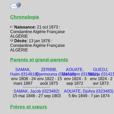
Chronologie
Naissance:
21 oct 1873 :
Constantine Algérie Française
ALGÉRIE
Décès:
13 jan 1876 :
Constantine Algérie Française
ALGÉRIE
Parents et grand-parents
SAMAK,
ZERBIB,
AOUATE,
GUEDJ,
Haïm (I314618)
Djermouma (I314619)
Menahem (I313851)
Nouna (I3142
env 1808 - 24
env 1822 - 15
env 1824 - 3
env 1824 - 2
mars 1887
août 1875
sep 1872
avr 1873
SAMAK, Jacob (I323482)
AOUATE, Djohra (I323483)
15 mai 1846 - 27 sep 1903
5 fév 1849 - 7 jan 1874
Frères et sœurs