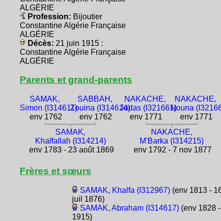
ALGÉRIE
Profession:
Bijoutier
Constantine Algérie Française
ALGÉRIE
Décès:
21 juin 1915 :
Constantine Algérie Française
ALGÉRIE
Parents et grand-parents
SAMAK,
SABBAH,
NAKACHE,
NAKACHE,
Simon (I314611)
Zouina (I314614)
Judas (I321661)
Nouna (I3216
env 1762
env 1762
env 1771
env 1771
SAMAK,
NAKACHE,
Khalfallah (I314214)
M'Barka (I314215)
env 1783 - 23 août 1869
env 1792 - 7 nov 1877
Frères et sœurs
SAMAK, Khalfa (I312967)
(env 1813 - 1
juil 1876)
SAMAK, Abraham (I314617)
(env 1828 -
1915)