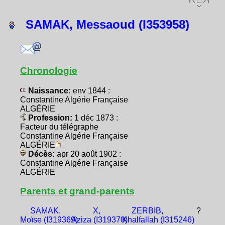
SAMAK, Messaoud (I353958)
Chronologie
Naissance:
env 1844 :
Constantine Algérie Française
ALGÉRIE
Profession:
1 déc 1873 :
Facteur du télégraphe
Constantine Algérie Française
ALGÉRIE
Décès:
apr 20 août 1902 :
Constantine Algérie Française
ALGÉRIE
Parents et grand-parents
SAMAK,
X,
ZERBIB,
?
Moïse (I319369)
Aziza (I319370)
Khalfallah (I315246)