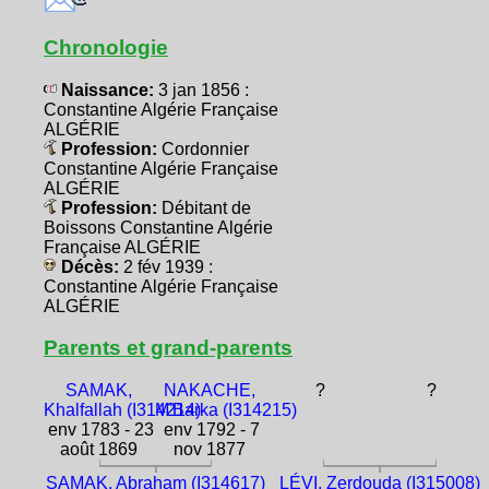
Chronologie
Naissance:
3 jan 1856 :
Constantine Algérie Française
ALGÉRIE
Profession:
Cordonnier
Constantine Algérie Française
ALGÉRIE
Profession:
Débitant de
Boissons Constantine Algérie
Française ALGÉRIE
Décès:
2 fév 1939 :
Constantine Algérie Française
ALGÉRIE
Parents et grand-parents
SAMAK,
NAKACHE,
?
?
Khalfallah (I314214)
M'Barka (I314215)
env 1783 - 23
env 1792 - 7
août 1869
nov 1877
SAMAK, Abraham (I314617)
LÉVI, Zerdouda (I315008)