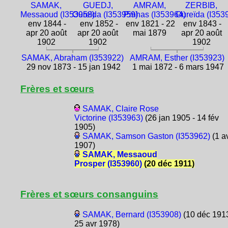
SAMAK,
GUEDJ,
AMRAM,
ZERBIB,
Messaoud (I353958)
Oureïda (I353959)
Pinhas (I353964)
Oureïda (I353
env 1844 -
env 1852 -
env 1821 - 22
env 1843 -
apr 20 août
apr 20 août
mai 1879
apr 20 août
1902
1902
1902
SAMAK, Abraham (I353922)
AMRAM, Esther (I353923)
29 nov 1873 - 15 jan 1942
1 mai 1872 - 6 mars 1947
Frères et sœurs
SAMAK, Claire Rose
Victorine (I353963)
(26 jan 1905 - 14 fév
1905)
SAMAK, Samson Gaston (I353962)
(1 a
1907)
SAMAK, Messaoud
Prosper (I353960)
(20 déc 1911)
Frères et sœurs consanguins
SAMAK, Bernard (I353908)
(10 déc 1913
25 avr 1978)