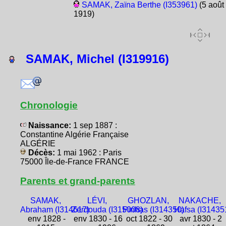
SAMAK, Zaïna Berthe (I353961)
(5 août
1919)
SAMAK, Michel (I319916)
Chronologie
Naissance:
1 sep 1887 :
Constantine Algérie Française
ALGÉRIE
Décès:
1 mai 1962 : Paris
75000 Île-de-France FRANCE
Parents et grand-parents
SAMAK,
LÉVI,
GHOZLAN,
NAKACHE,
Abraham (I314617)
Zerdouda (I315008)
Pinhas (I314350)
Hafsa (I31435
env 1828 -
env 1830 - 16
oct 1822 - 30
avr 1830 - 2