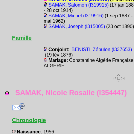
SAMAK, Salomon (I319915)
(17 jan 18
- 28 oct 1914)
SAMAK, Michel (I319916)
(1 sep 1887 -
mai 1962)
SAMAK, Joseph (I315005)
(23 oct 1890)
Famille
Conjoint
:
BÉNISTI, Zébulon (I337653)
(19 fév 1876)
Mariage:
Constantine Algérie Française
ALGÉRIE
SAMAK, Nicole Rosalie (I354447)
Chronologie
Naissance:
1956 :