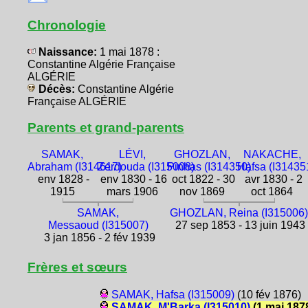
Chronologie
Naissance:
1 mai 1878 :
Constantine Algérie Française
ALGÉRIE
Décès:
Constantine Algérie
Française ALGÉRIE
Parents et grand-parents
SAMAK,
LÉVI,
GHOZLAN,
NAKACHE,
Abraham (I314617)
Zerdouda (I315008)
Pinhas (I314350)
Hafsa (I31435
env 1828 -
env 1830 - 16
oct 1822 - 30
avr 1830 - 2
1915
mars 1906
nov 1869
oct 1864
SAMAK,
GHOZLAN, Reina (I315006
Messaoud (I315007)
27 sep 1853 - 13 juin 1943
3 jan 1856 - 2 fév 1939
Frères et sœurs
SAMAK, Hafsa (I315009)
(10 fév 1876)
SAMAK, M'Barka (I315010)
(1 mai 187