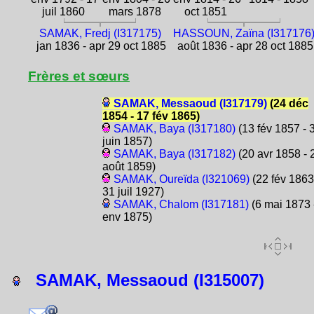
juil 1860
mars 1878
oct 1851
SAMAK, Fredj (I317175)
HASSOUN, Zaïna (I317176
jan 1836 - apr 29 oct 1885
août 1836 - apr 28 oct 1885
Frères et sœurs
SAMAK, Messaoud (I317179)
(24 déc
1854 - 17 fév 1865)
SAMAK, Baya (I317180)
(13 fév 1857 - 
juin 1857)
SAMAK, Baya (I317182)
(20 avr 1858 - 
août 1859)
SAMAK, Oureïda (I321069)
(22 fév 1863
31 juil 1927)
SAMAK, Chalom (I317181)
(6 mai 1873 
env 1875)
SAMAK, Messaoud (I315007)