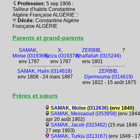
Profession:
5 sep 1906 :
Tailleur d'habits Constantine
Algérie Française ALGÉRIE
Décès:
Constantine Algérie
Française ALGÉRIE
Parents et grand-parents
SAMAK,
X,
ZERBIB,
?
Moïse (I319369)
Aziza (I319370)
Khalfallah (I315246)
env 1787
env 1787
env 1801
SAMAK, Haïm (I314618)
ZERBIB,
env 1808 - 24 mars 1887
Djermouma (I314619)
env 1822 - 15 août 1875
Frères et sœurs
SAMAK, Moïse (I312636)
(env 1840)
SAMAK, Messaoud (I353958)
(env 1844
apr 20 août 1902)
SAMAK, Jacob (I323482)
(15 mai 1846 -
27 sep 1903)
SAMAK, Turkia (I313167)
(env 1849 - 1