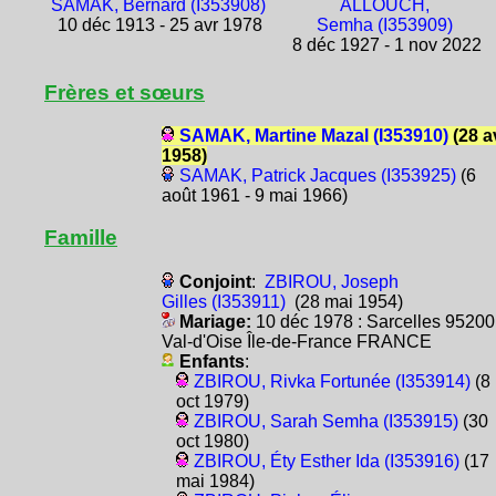
SAMAK, Bernard (I353908)
ALLOUCH,
10 déc 1913 - 25 avr 1978
Semha (I353909)
8 déc 1927 - 1 nov 2022
Frères et sœurs
SAMAK, Martine Mazal (I353910)
(28 a
1958)
SAMAK, Patrick Jacques (I353925)
(6
août 1961 - 9 mai 1966)
Famille
Conjoint
:
ZBIROU, Joseph
Gilles (I353911)
(28 mai 1954)
Mariage:
10 déc 1978 : Sarcelles 95200
Val-d'Oise Île-de-France FRANCE
Enfants
:
ZBIROU, Rivka Fortunée (I353914)
(8
oct 1979)
ZBIROU, Sarah Semha (I353915)
(30
oct 1980)
ZBIROU, Éty Esther Ida (I353916)
(17
mai 1984)