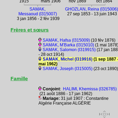
1915
mars 1906
nov 1869
oct 1864
SAMAK,
GHOZLAN, Reina (I315006
Messaoud (I315007)
27 sep 1853 - 13 juin 1943
3 jan 1856 - 2 fév 1939
Frères et sœurs
SAMAK, Hafsa (I315009)
(10 fév 1876)
SAMAK, M'Barka (I315010)
(1 mai 1878
SAMAK, Salomon (I319915)
(17 jan 18
- 28 oct 1914)
SAMAK, Michel (I319916)
(1 sep 1887 -
mai 1962)
SAMAK, Joseph (I315005)
(23 oct 1890)
Famille
Conjoint
:
HALIMI, Khemissa (I326785)
(21 août 1886 - 17 jan 1962)
Mariage:
31 juil 1907 : Constantine
Algérie Française ALGÉRIE