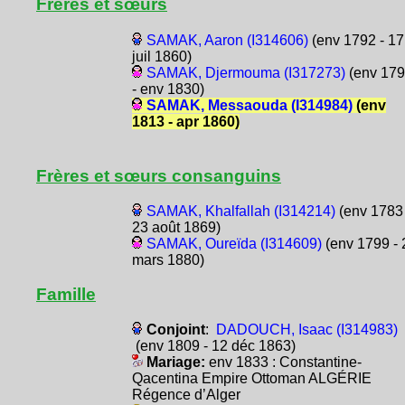
Frères et sœurs
SAMAK, Aaron (I314606)
(env 1792 - 17
juil 1860)
SAMAK, Djermouma (I317273)
(env 17
- env 1830)
SAMAK, Messaouda (I314984)
(env
1813 - apr 1860)
Frères et sœurs consanguins
SAMAK, Khalfallah (I314214)
(env 1783 
23 août 1869)
SAMAK, Oureïda (I314609)
(env 1799 - 
mars 1880)
Famille
Conjoint
:
DADOUCH, Isaac (I314983)
(env 1809 - 12 déc 1863)
Mariage:
env 1833 : Constantine-
Qacentina Empire Ottoman ALGÉRIE
Régence d’Alger