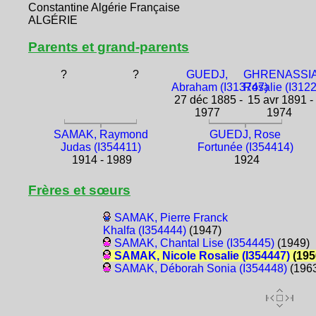
Constantine Algérie Française
ALGÉRIE
Parents et grand-parents
?
?
GUEDJ,
GHRENASSIA
Abraham (I313747)
Rosalie (I312
27 déc 1885 -
15 avr 1891 -
1977
1974
SAMAK, Raymond
GUEDJ, Rose
Judas (I354411)
Fortunée (I354414)
1914 - 1989
1924
Frères et sœurs
SAMAK, Pierre Franck
Khalfa (I354444)
(1947)
SAMAK, Chantal Lise (I354445)
(1949)
SAMAK, Nicole Rosalie (I354447)
(195
SAMAK, Déborah Sonia (I354448)
(196