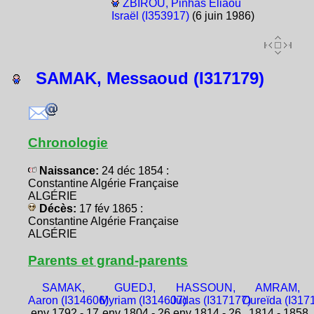
ZBIROU, Pinhas Éliaou
Israël (I353917)
(6 juin 1986)
SAMAK, Messaoud (I317179)
Chronologie
Naissance:
24 déc 1854 :
Constantine Algérie Française
ALGÉRIE
Décès:
17 fév 1865 :
Constantine Algérie Française
ALGÉRIE
Parents et grand-parents
SAMAK,
GUEDJ,
HASSOUN,
AMRAM,
Aaron (I314606)
Myriam (I314607)
Judas (I317177)
Oureïda (I317
env 1792 - 17
env 1804 - 26
env 1814 - 26
1814 - 1858