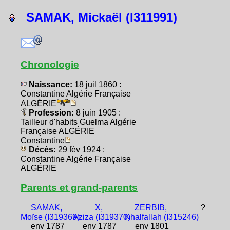
SAMAK, Mickaël (I311991)
Chronologie
Naissance:
18 juil 1860 :
Constantine Algérie Française
ALGÉRIE
Profession:
8 juin 1905 :
Tailleur d'habits Guelma Algérie
Française ALGÉRIE
Constantine
Décès:
29 fév 1924 :
Constantine Algérie Française
ALGÉRIE
Parents et grand-parents
SAMAK,
X,
ZERBIB,
?
Moïse (I319369)
Aziza (I319370)
Khalfallah (I315246)
env 1787
env 1787
env 1801