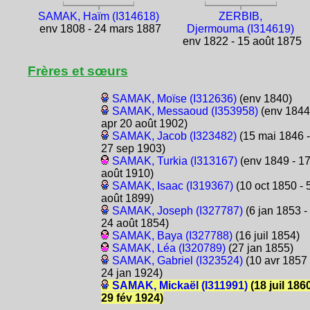
SAMAK, Haïm (I314618)
ZERBIB,
env 1808 - 24 mars 1887
Djermouma (I314619)
env 1822 - 15 août 1875
Frères et sœurs
SAMAK, Moïse (I312636)
(env 1840)
SAMAK, Messaoud (I353958)
(env 1844
apr 20 août 1902)
SAMAK, Jacob (I323482)
(15 mai 1846 -
27 sep 1903)
SAMAK, Turkia (I313167)
(env 1849 - 1
août 1910)
SAMAK, Isaac (I319367)
(10 oct 1850 - 
août 1899)
SAMAK, Joseph (I327787)
(6 jan 1853 -
24 août 1854)
SAMAK, Baya (I327788)
(16 juil 1854)
SAMAK, Léa (I320789)
(27 jan 1855)
SAMAK, Gabriel (I323524)
(10 avr 1857 
24 jan 1924)
SAMAK, Mickaël (I311991)
(18 juil 1860
29 fév 1924)