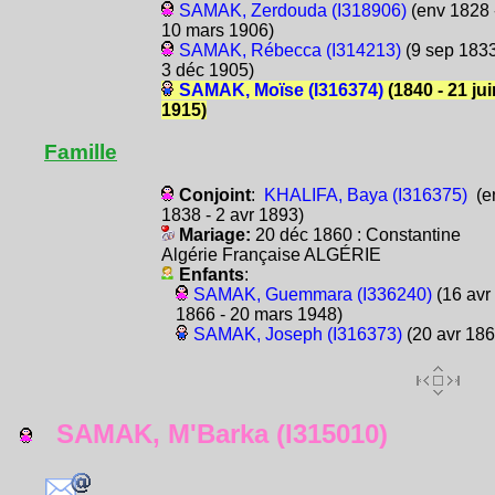
SAMAK, Zerdouda (I318906)
(env 1828 
10 mars 1906)
SAMAK, Rébecca (I314213)
(9 sep 1833
3 déc 1905)
SAMAK, Moïse (I316374)
(1840 - 21 jui
1915)
Famille
Conjoint
:
KHALIFA, Baya (I316375)
(e
1838 - 2 avr 1893)
Mariage:
20 déc 1860 : Constantine
Algérie Française ALGÉRIE
Enfants
:
SAMAK, Guemmara (I336240)
(16 avr
1866 - 20 mars 1948)
SAMAK, Joseph (I316373)
(20 avr 186
SAMAK, M'Barka (I315010)