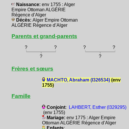
Naissance:
env 1755 : Alger
Empire Ottoman ALGÉRIE
Régence d’Alger
Décès:
Alger Empire Ottoman
ALGÉRIE Régence d’Alger
Parents et grand-parents
?
?
?
?
?
?
Frères et sœurs
MACHTO, Abraham (I326534)
(env
1755)
Famille
Conjoint
:
LAHBERT, Esther (I329295)
(env 1755)
Mariage:
env 1775 : Alger Empire
Ottoman ALGÉRIE Régence d’Alger
Enfants
: