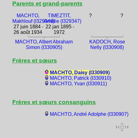
Parents et grand-parents
MACHTO,
TIMEZTIT,
?
?
Makhlouf (I329346)
Amélie (I329347)
27 juin 1884 -
22 jan 1895 -
26 août 1934
1972
MACHTO, Albert Abraham
KADOCH, Rose
Simon (I330905)
Nelly (I330908)
Frères et sœurs
MACHTO, Daisy (I330909)
MACHTO, Patrick (I330910)
MACHTO, Yvan (I330911)
Frères et sœurs consanguins
MACHTO, André Adolphe (I330907)