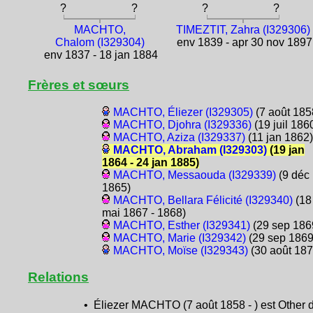
?
?
?
?
MACHTO,
TIMEZTIT, Zahra (I329306)
Chalom (I329304)
env 1839 - apr 30 nov 1897
env 1837 - 18 jan 1884
Frères et sœurs
MACHTO, Éliezer (I329305)
(7 août 185
MACHTO, Djohra (I329336)
(19 juil 186
MACHTO, Aziza (I329337)
(11 jan 1862)
MACHTO, Abraham (I329303)
(19 jan
1864 - 24 jan 1885)
MACHTO, Messaouda (I329339)
(9 déc
1865)
MACHTO, Bellara Félicité (I329340)
(18
mai 1867 - 1868)
MACHTO, Esther (I329341)
(29 sep 186
MACHTO, Marie (I329342)
(29 sep 1869
MACHTO, Moïse (I329343)
(30 août 187
Relations
• Éliezer MACHTO (7 août 1858 - ) est Other 