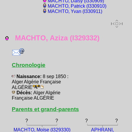
MACHTO, Daisy (I330909)
MACHTO, Patrick (I330910)
MACHTO, Yvan (I330911)
MACHTO, Aziza (I329332)
Chronologie
Naissance:
8 sep 1850 :
Alger Algérie Française
ALGÉRIE
Décès:
Alger Algérie
Française ALGÉRIE
Parents et grand-parents
?
?
?
?
MACHTO, Moïse (I329330)
APHRANI,