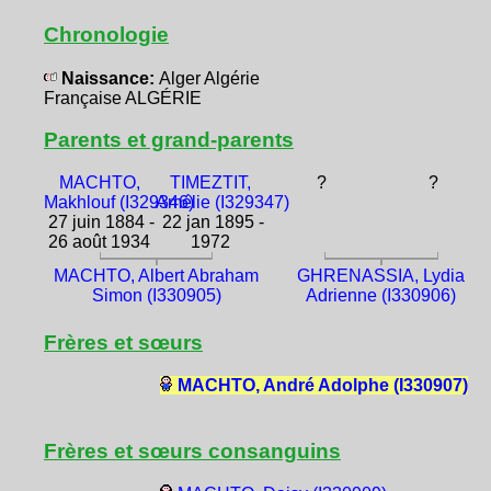
Chronologie
Naissance:
Alger Algérie
Française ALGÉRIE
Parents et grand-parents
MACHTO,
TIMEZTIT,
?
?
Makhlouf (I329346)
Amélie (I329347)
27 juin 1884 -
22 jan 1895 -
26 août 1934
1972
MACHTO, Albert Abraham
GHRENASSIA, Lydia
Simon (I330905)
Adrienne (I330906)
Frères et sœurs
MACHTO, André Adolphe (I330907)
Frères et sœurs consanguins