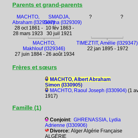
Parents et grand-parents
MACHTO,
SMADJA,
?
?
Abraham (I329307)
Semha (I329309)
28 oct 1861 -
10 fév 1863 -
28 mars 1923
30 juil 1921
MACHTO,
TIMEZTIT, Amélie (I329347)
Makhlouf (I329346)
22 jan 1895 - 1972
27 juin 1884 - 26 août 1934
Frères et sœurs
MACHTO, Albert Abraham
Simon (I330905)
MACHTO, Raoul Joseph (I330904)
(1 av
1917)
Famille (1)
Conjoint
:
GHRENASSIA, Lydia
Adrienne (I330906)
Divorce:
Alger Algérie Française
ALGÉRIE