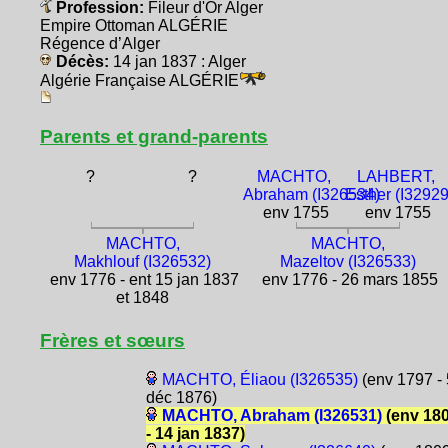
Profession:
Fileur d'Or Alger
Empire Ottoman ALGÉRIE
Régence d’Alger
Décès:
14 jan 1837 : Alger
Algérie Française ALGÉRIE
Parents et grand-parents
?
?
MACHTO,
LAHBERT,
Abraham (I326534)
Esther (I3292
env 1755
env 1755
MACHTO,
MACHTO,
Makhlouf (I326532)
Mazeltov (I326533)
env 1776 - ent 15 jan 1837
env 1776 - 26 mars 1855
et 1848
Frères et sœurs
MACHTO, Éliaou (I326535)
(env 1797 - 
déc 1876)
MACHTO, Abraham (I326531)
(env 18
- 14 jan 1837)