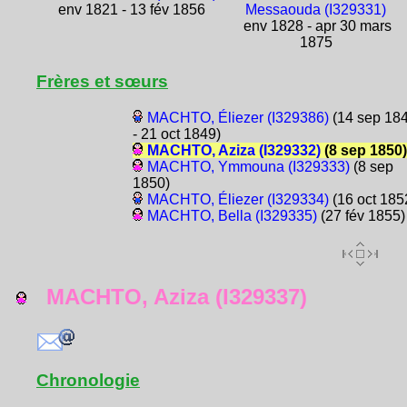
env 1821 - 13 fév 1856
Messaouda (I329331)
env 1828 - apr 30 mars
1875
Frères et sœurs
MACHTO, Éliezer (I329386)
(14 sep 18
- 21 oct 1849)
MACHTO, Aziza (I329332)
(8 sep 1850)
MACHTO, Ymmouna (I329333)
(8 sep
1850)
MACHTO, Éliezer (I329334)
(16 oct 185
MACHTO, Bella (I329335)
(27 fév 1855)
MACHTO, Aziza (I329337)
Chronologie