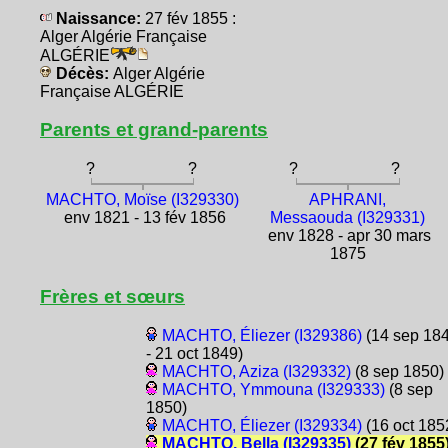
Naissance:
27 fév 1855 :
Alger Algérie Française
ALGÉRIE
Décès:
Alger Algérie
Française ALGÉRIE
Parents et grand-parents
?
?
?
?
MACHTO, Moïse (I329330)
APHRANI,
env 1821 - 13 fév 1856
Messaouda (I329331)
env 1828 - apr 30 mars
1875
Frères et sœurs
MACHTO, Éliezer (I329386)
(14 sep 18
- 21 oct 1849)
MACHTO, Aziza (I329332)
(8 sep 1850)
MACHTO, Ymmouna (I329333)
(8 sep
1850)
MACHTO, Éliezer (I329334)
(16 oct 185
MACHTO, Bella (I329335)
(27 fév 1855