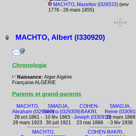
MACHTO, Mazeltov (I326533)
(env
1776 - 26 mars 1855)
MACHTO, Albert (I330920)
Chronologie
Naissance:
Alger Algérie
Française ALGÉRIE
Parents et grand-parents
MACHTO,
SMADJA,
COHEN-
SMADJA,
Abraham (I329307)
Semha (I329309)
BAKRI,
Reine (I33091
28 oct 1861 -
10 fév 1863 -
Joseph (I330915)
18 mars 1868
28 mars 1923
30 juil 1921
23 mai 1866
- 3 fév 1938
MACHTO,
COHEN-BAKRI,