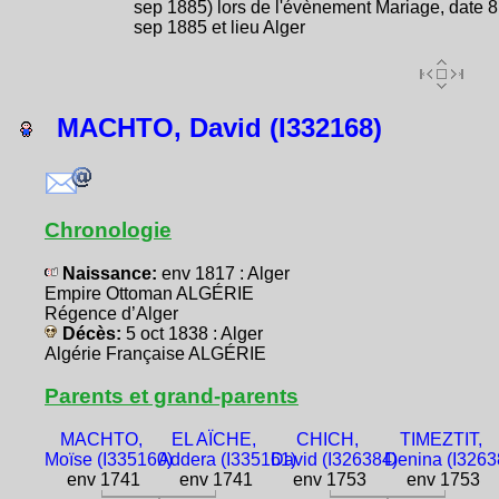
sep 1885) lors de l'évènement Mariage, date 8
sep 1885 et lieu Alger
MACHTO, David (I332168)
Chronologie
Naissance:
env 1817 : Alger
Empire Ottoman ALGÉRIE
Régence d’Alger
Décès:
5 oct 1838 : Alger
Algérie Française ALGÉRIE
Parents et grand-parents
MACHTO,
EL AÏCHE,
CHICH,
TIMEZTIT,
Moïse (I335160)
Addera (I335161)
David (I326384)
Denina (I3263
env 1741
env 1741
env 1753
env 1753