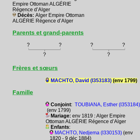
Empire Ottoman ALGÉRIE
Régence d’Alger
Décès:
Alger Empire Ottoman
ALGÉRIE Régence d’Alger
Parents et grand-parents
?
?
?
?
?
?
Frères et sœurs
MACHTO, David (I353183)
(env 1799)
Famille
Conjoint
:
TOUBIANA, Esther (I353184)
(env 1799)
Mariage:
env 1819 : Alger Empire
Ottoman ALGÉRIE Régence d’Alger
Enfants
:
MACHTO, Nedjema (I330153)
(env
1820 - 9 déc 1884)