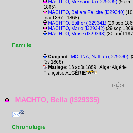
MACHTO, Messaouda (I329339)
(9 déc
1865)
MACHTO, Bellara Félicité (I329340)
(18
mai 1867 - 1868)
MACHTO, Esther (I329341)
(29 sep 186
MACHTO, Marie (I329342)
(29 sep 1869
MACHTO, Moïse (I329343)
(30 août 187
Famille
Conjoint
:
MOLINA, Nathan (I329380)
(
fév 1866)
Mariage:
13 août 1889 : Alger Algérie
Française ALGÉRIE
MACHTO, Bella (I329335)
Chronologie