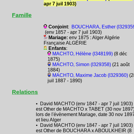
apr 7 juil 1903)
Famille
Conjoint
:
BOUCHARA, Esther (I32935
(env 1857 - apr 7 juil 1903)
Mariage:
env 1875 : Alger Algérie
Française ALGÉRIE
Enfants
:
MACHTO, Hélène (I348199)
(8 déc
1875)
MACHTO, Simon (I329358)
(21 août
1884)
MACHTO, Maxime Jacob (I329360)
(2
juil 1887 - 1890)
Relations
• David MACHTO (env 1847 - apr 7 juil 1903)
est Other de MACHTO x TABET (30 nov 1897
lors de l'évènement Mariage, date 30 nov 189
et lieu Alger
• David MACHTO (env 1847 - apr 7 juil 1903)
est Other de BOUCHARA x ABOULKHEIR (8