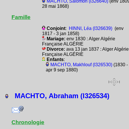
MACHTO, Salomon (I326640)
(env 1809
28 mai 1868)
Famille
Conjoint
:
HINNI, Léa (I326639)
(env
1817 - 3 jan 1858)
Mariage:
env 1830 : Alger Algérie
Française ALGÉRIE
Divorce:
ava 13 jan 1837 : Alger Algérie
Française ALGÉRIE
Enfants
:
MACHTO, Makhlouf (I326530)
(1830 -
apr 9 sep 1880)
MACHTO, Abraham (I326534)
Chronologie