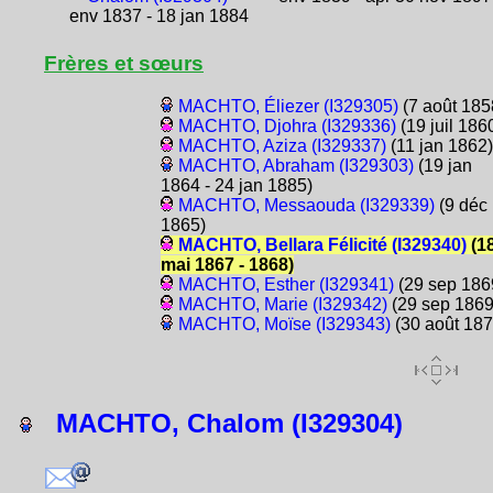
env 1837 - 18 jan 1884
Frères et sœurs
MACHTO, Éliezer (I329305)
(7 août 185
MACHTO, Djohra (I329336)
(19 juil 186
MACHTO, Aziza (I329337)
(11 jan 1862)
MACHTO, Abraham (I329303)
(19 jan
1864 - 24 jan 1885)
MACHTO, Messaouda (I329339)
(9 déc
1865)
MACHTO, Bellara Félicité (I329340)
(1
mai 1867 - 1868)
MACHTO, Esther (I329341)
(29 sep 186
MACHTO, Marie (I329342)
(29 sep 1869
MACHTO, Moïse (I329343)
(30 août 187
MACHTO, Chalom (I329304)