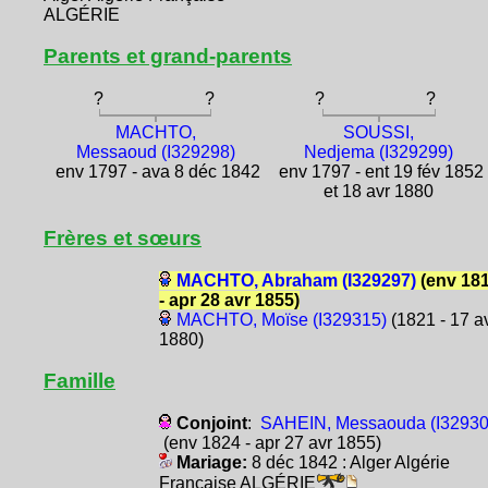
ALGÉRIE
Parents et grand-parents
?
?
?
?
MACHTO,
SOUSSI,
Messaoud (I329298)
Nedjema (I329299)
env 1797 - ava 8 déc 1842
env 1797 - ent 19 fév 1852
et 18 avr 1880
Frères et sœurs
MACHTO, Abraham (I329297)
(env 18
- apr 28 avr 1855)
MACHTO, Moïse (I329315)
(1821 - 17 a
1880)
Famille
Conjoint
:
SAHEIN, Messaouda (I32930
(env 1824 - apr 27 avr 1855)
Mariage:
8 déc 1842 : Alger Algérie
Française ALGÉRIE