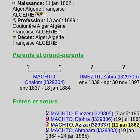
Naissance:
11 jan 1862 :
Alger Algérie Française
ALGÉRIE
Profession:
13 août 1889 :
Couturière Alger Algérie
Française ALGÉRIE
Décès:
Alger Algérie
Française ALGÉRIE
Parents et grand-parents
?
?
?
?
MACHTO,
TIMEZTIT, Zahra (I329306)
Chalom (I329304)
env 1839 - apr 30 nov 1897
env 1837 - 18 jan 1884
Frères et sœurs
MACHTO, Éliezer (I329305)
(7 août 185
MACHTO, Djohra (I329336)
(19 juil 186
MACHTO, Aziza (I329337)
(11 jan 1862
MACHTO, Abraham (I329303)
(19 jan
1864 - 24 jan 1885)