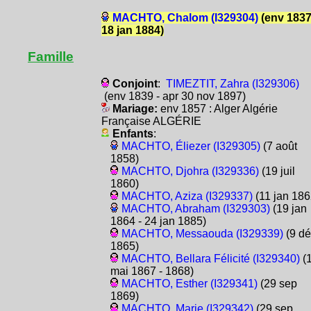
MACHTO, Chalom (I329304)
(env 1837
18 jan 1884)
Famille
Conjoint
:
TIMEZTIT, Zahra (I329306)
(env 1839 - apr 30 nov 1897)
Mariage:
env 1857 : Alger Algérie
Française ALGÉRIE
Enfants
:
MACHTO, Éliezer (I329305)
(7 août
1858)
MACHTO, Djohra (I329336)
(19 juil
1860)
MACHTO, Aziza (I329337)
(11 jan 186
MACHTO, Abraham (I329303)
(19 jan
1864 - 24 jan 1885)
MACHTO, Messaouda (I329339)
(9 dé
1865)
MACHTO, Bellara Félicité (I329340)
(
mai 1867 - 1868)
MACHTO, Esther (I329341)
(29 sep
1869)
MACHTO, Marie (I329342)
(29 sep