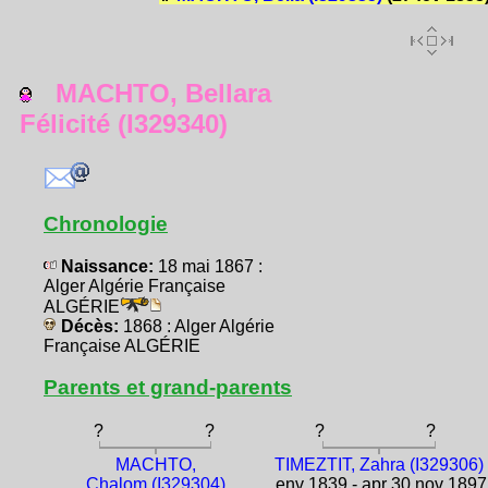
MACHTO, Bellara
Félicité (I329340)
Chronologie
Naissance:
18 mai 1867 :
Alger Algérie Française
ALGÉRIE
Décès:
1868 : Alger Algérie
Française ALGÉRIE
Parents et grand-parents
?
?
?
?
MACHTO,
TIMEZTIT, Zahra (I329306)
Chalom (I329304)
env 1839 - apr 30 nov 1897