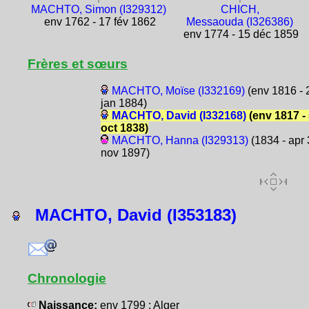
MACHTO, Simon (I329312)
CHICH,
env 1762 - 17 fév 1862
Messaouda (I326386)
env 1774 - 15 déc 1859
Frères et sœurs
MACHTO, Moïse (I332169)
(env 1816 - 
jan 1884)
MACHTO, David (I332168)
(env 1817 -
oct 1838)
MACHTO, Hanna (I329313)
(1834 - apr
nov 1897)
MACHTO, David (I353183)
Chronologie
Naissance:
env 1799 : Alger