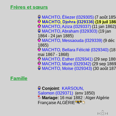
Frères et sœurs
MACHTO, Éliezer (I329305)
(7 août 185
MACHTO, Djohra (I329336)
(19 juil 186
MACHTO, Aziza (I329337)
(11 jan 1862)
MACHTO, Abraham (I329303)
(19 jan
1864 - 24 jan 1885)
MACHTO, Messaouda (I329339)
(9 déc
1865)
MACHTO, Bellara Félicité (I329340)
(18
mai 1867 - 1868)
MACHTO, Esther (I329341)
(29 sep 186
MACHTO, Marie (I329342)
(29 sep 1869
MACHTO, Moïse (I329343)
(30 août 187
Famille
Conjoint
:
KARSOUN,
Salomon (I329371)
(env 1850)
Mariage:
16 mai 1882 : Alger Algérie
Française ALGÉRIE