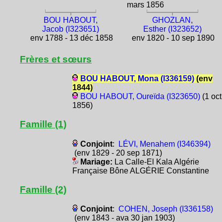
mars 1856
BOU HABOUT,
GHOZLAN,
Jacob (I323651)
Esther (I323652)
env 1788 - 13 déc 1858
env 1820 - 10 sep 1890
Frères et sœurs
BOU HABOUT, Mona (I336159)
(env
1844)
BOU HABOUT, Oureïda (I323650)
(1 oct
1856)
Famille (1)
Conjoint
:
LÉVI, Menahem (I346394)
(env 1829 - 20 sep 1871)
Mariage:
La Calle-El Kala Algérie
Française Bône ALGÉRIE Constantine
Famille (2)
Conjoint
:
COHEN, Joseph (I336158)
(env 1843 - ava 30 jan 1903)