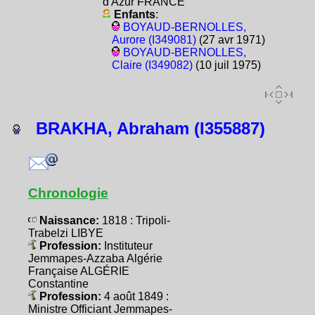
d'Azur FRANCE
Enfants
:
BOYAUD-BERNOLLES,
Aurore (I349081)
(27 avr 1971)
BOYAUD-BERNOLLES,
Claire (I349082)
(10 juil 1975)
BRAKHA, Abraham (I355887)
Chronologie
Naissance:
1818 : Tripoli-
Trabelzi LIBYE
Profession:
Instituteur
Jemmapes-Azzaba Algérie
Française ALGÉRIE
Constantine
Profession:
4 août 1849 :
Ministre Officiant Jemmapes-