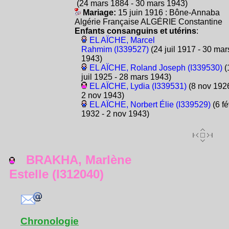
(24 mars 1884 - 30 mars 1943)
Mariage:
15 juin 1916 : Bône-Annaba
Algérie Française ALGÉRIE Constantine
Enfants consanguins et utérins
:
EL AÏCHE, Marcel
Rahmim (I339527)
(24 juil 1917 - 30 mar
1943)
EL AÏCHE, Roland Joseph (I339530)
(
juil 1925 - 28 mars 1943)
EL AÏCHE, Lydia (I339531)
(8 nov 1926
2 nov 1943)
EL AÏCHE, Norbert Élie (I339529)
(6 fé
1932 - 2 nov 1943)
BRAKHA, Marlène
Estelle (I312040)
Chronologie