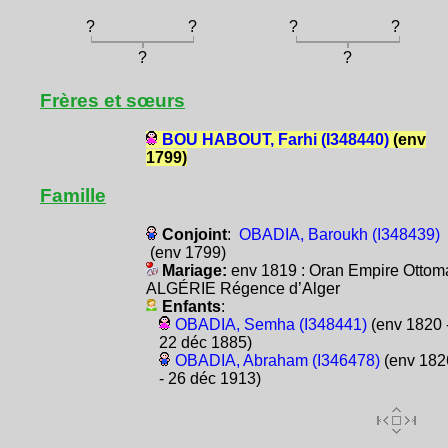
?
?
?
?
?
?
Frères et sœurs
BOU HABOUT, Farhi (I348440)
(env
1799)
Famille
Conjoint
:
OBADIA, Baroukh (I348439)
(env 1799)
Mariage:
env 1819 : Oran Empire Ottom
ALGÉRIE Régence d’Alger
Enfants
:
OBADIA, Semha (I348441)
(env 1820 
22 déc 1885)
OBADIA, Abraham (I346478)
(env 182
- 26 déc 1913)