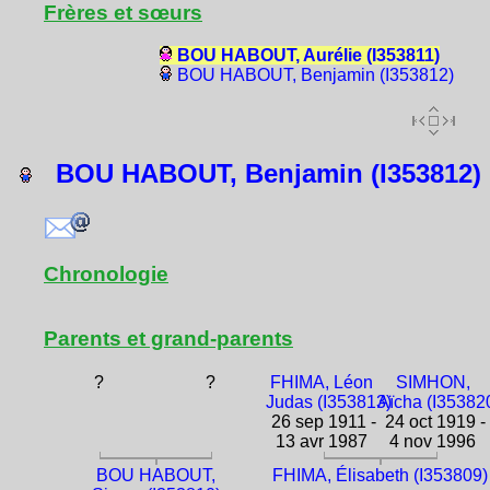
Frères et sœurs
BOU HABOUT, Aurélie (I353811)
BOU HABOUT, Benjamin (I353812)
BOU HABOUT, Benjamin (I353812)
Chronologie
Parents et grand-parents
?
?
FHIMA, Léon
SIMHON,
Judas (I353813)
Aïcha (I35382
26 sep 1911 -
24 oct 1919 -
13 avr 1987
4 nov 1996
BOU HABOUT,
FHIMA, Élisabeth (I353809)