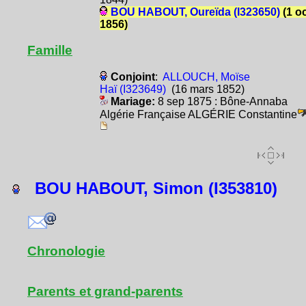
BOU HABOUT, Oureïda (I323650)
(1 o
1856)
Famille
Conjoint
:
ALLOUCH, Moïse
Haï (I323649)
(16 mars 1852)
Mariage:
8 sep 1875 : Bône-Annaba
Algérie Française ALGÉRIE Constantine
BOU HABOUT, Simon (I353810)
Chronologie
Parents et grand-parents