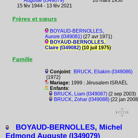
Auguste (I349079)
20 mars 1950
15 fév 1944 - 13 fév 2021
Frères et sœurs
BOYAUD-BERNOLLES,
Aurore (I349081)
(27 avr 1971)
BOYAUD-BERNOLLES,
Claire (I349082)
(10 juil 1975)
Famille
Conjoint
:
BRUCK, Eliakim (I349086)
(1972)
Mariage:
1999 : Jérusalem ISRAËL
Enfants
:
BRUCK, Liam (I349087)
(2 sep 2003)
BRUCK, Zohar (I349088)
(22 jan 2008
BOYAUD-BERNOLLES, Michel
Edmond Auguste (I349079)