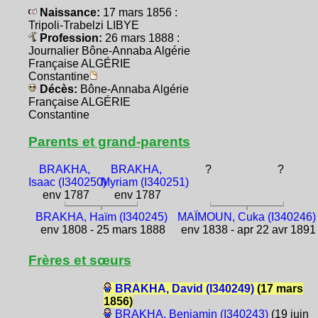
Naissance:
17 mars 1856 :
Tripoli-Trabelzi LIBYE
Profession:
26 mars 1888 :
Journalier Bône-Annaba Algérie
Française ALGÉRIE
Constantine
Décès:
Bône-Annaba Algérie
Française ALGÉRIE
Constantine
Parents et grand-parents
BRAKHA,
BRAKHA,
?
?
Isaac (I340250)
Myriam (I340251)
env 1787
env 1787
BRAKHA, Haïm (I340245)
MAÏMOUN, Cuka (I340246)
env 1808 - 25 mars 1888
env 1838 - apr 22 avr 1891
Frères et sœurs
BRAKHA, David (I340249)
(17 mars
1856)
BRAKHA, Benjamin (I340243)
(19 juin