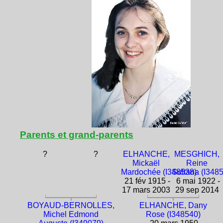
Parents et grand-parents
?
?
ELHANCHE,
MESGHICH,
Mickaël
Reine
Mardochée (I348538)
Sultana (I348
21 fév 1915 -
6 mai 1922 -
17 mars 2003
29 sep 2014
BOYAUD-BERNOLLES,
ELHANCHE, Dany
Michel Edmond
Rose (I348540)