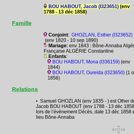
BOU HABOUT, Jacob (I323651)
(env
1788 - 13 déc 1858)
Famille
Conjoint
:
GHOZLAN, Esther (I323652)
(env 1820 - 10 sep 1890)
Mariage:
env 1843 : Bône-Annaba Algér
Française ALGÉRIE Constantine
Enfants
:
BOU HABOUT, Mona (I336159)
(env
1844)
BOU HABOUT, Oureïda (I323650)
(1 o
1856)
Relations
• Samuel GHOZLAN (env 1835 - ) est Other d
Jacob BOU HABOUT (env 1788 - 13 déc 1858
lors de l'évènement Décès, date 13 déc 1858 
lieu Bône-Annaba