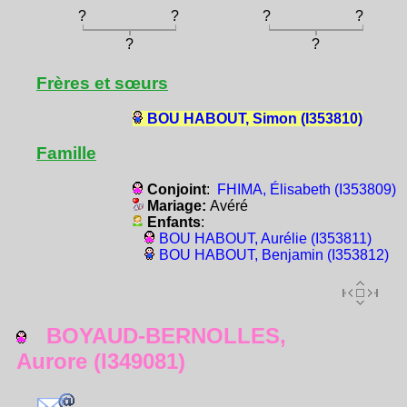
?
?
?
?
?
?
Frères et sœurs
BOU HABOUT, Simon (I353810)
Famille
Conjoint
:
FHIMA, Élisabeth (I353809)
Mariage:
Avéré
Enfants
:
BOU HABOUT, Aurélie (I353811)
BOU HABOUT, Benjamin (I353812)
BOYAUD-BERNOLLES,
Aurore (I349081)