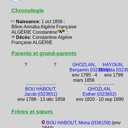
Chronologie
Naissance:
1 oct 1856 :
Bône-Annaba Algérie Française
ALGÉRIE Constantine
Décès:
Constantine Algérie
Française ALGÉRIE
Parents et grand-parents
?
?
GHOZLAN,
HAYOUN,
Benjamin (I323653)
Oureïda (I323
env 1785 - 4
env 1799
mars 1856
BOU HABOUT,
GHOZLAN,
Jacob (I323651)
Esther (I323652)
env 1788 - 13 déc 1858
env 1820 - 10 sep 1890
Frères et sœurs
BOU HABOUT, Mona (I336159)
(env
1844)