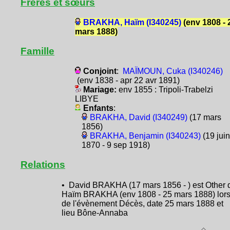
Frères et sœurs
BRAKHA, Haïm (I340245)
(env 1808 - 
mars 1888)
Famille
Conjoint
:
MAÏMOUN, Cuka (I340246)
(env 1838 - apr 22 avr 1891)
Mariage:
env 1855 : Tripoli-Trabelzi
LIBYE
Enfants
:
BRAKHA, David (I340249)
(17 mars
1856)
BRAKHA, Benjamin (I340243)
(19 juin
1870 - 9 sep 1918)
Relations
• David BRAKHA (17 mars 1856 - ) est Other 
Haïm BRAKHA (env 1808 - 25 mars 1888) lor
de l'évènement Décès, date 25 mars 1888 et
lieu Bône-Annaba