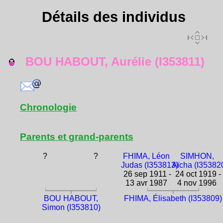
Détails des individus
BOU HABOUT, Aurélie (I353811)
Chronologie
Parents et grand-parents
?
?
FHIMA, Léon
SIMHON,
Judas (I353813)
Aïcha (I35382
26 sep 1911 -
24 oct 1919 -
13 avr 1987
4 nov 1996
BOU HABOUT,
FHIMA, Élisabeth (I353809)
Simon (I353810)