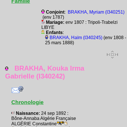
Famille
Conjoint
:
BRAKHA, Myriam (I340251)
(env 1787)
Mariage:
env 1807 : Tripoli-Trabelzi
LIBYE
Enfants
:
BRAKHA, Haïm (I340245)
(env 1808 -
25 mars 1888)
BRAKHA, Kouka Irma
Gabrielle (I340242)
Chronologie
Naissance:
24 sep 1892 :
Bône-Annaba Algérie Française
ALGÉRIE Constantine