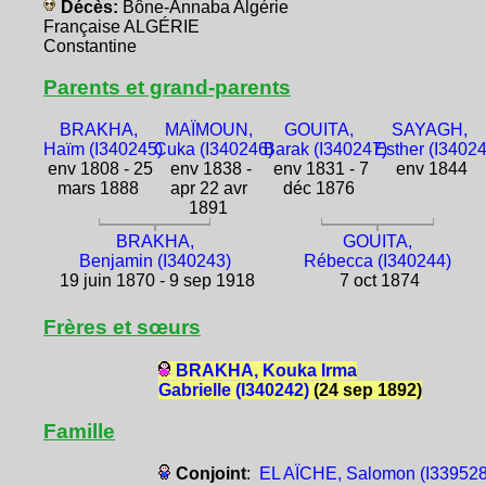
Décès:
Bône-Annaba Algérie
Française ALGÉRIE
Constantine
Parents et grand-parents
BRAKHA,
MAÏMOUN,
GOUITA,
SAYAGH,
Haïm (I340245)
Cuka (I340246)
Barak (I340247)
Esther (I3402
env 1808 - 25
env 1838 -
env 1831 - 7
env 1844
mars 1888
apr 22 avr
déc 1876
1891
BRAKHA,
GOUITA,
Benjamin (I340243)
Rébecca (I340244)
19 juin 1870 - 9 sep 1918
7 oct 1874
Frères et sœurs
BRAKHA, Kouka Irma
Gabrielle (I340242)
(24 sep 1892)
Famille
Conjoint
:
EL AÏCHE, Salomon (I339528