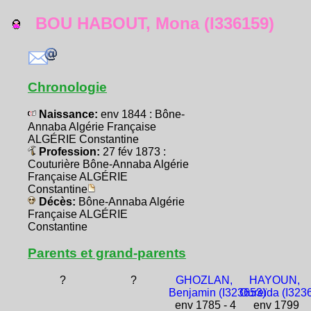
BOU HABOUT, Mona (I336159)
Chronologie
Naissance:
env 1844 : Bône-
Annaba Algérie Française
ALGÉRIE Constantine
Profession:
27 fév 1873 :
Couturière Bône-Annaba Algérie
Française ALGÉRIE
Constantine
Décès:
Bône-Annaba Algérie
Française ALGÉRIE
Constantine
Parents et grand-parents
?
?
GHOZLAN,
HAYOUN,
Benjamin (I323653)
Oureïda (I323
env 1785 - 4
env 1799