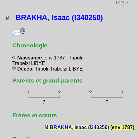
BRAKHA, Isaac (I340250)
Chronologie
Naissance:
env 1787 : Tripoli-
Trabelzi LIBYE
Décès:
Tripoli-Trabelzi LIBYE
Parents et grand-parents
?
?
?
?
?
?
Frères et sœurs
BRAKHA, Isaac (I340250)
(env 1787)