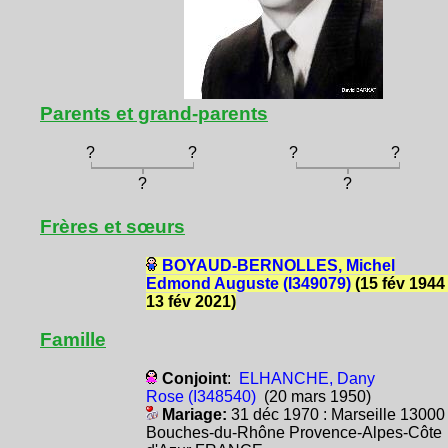
Parents et grand-parents
?
?
?
?
?
?
Frères et sœurs
BOYAUD-BERNOLLES, Michel
Edmond Auguste (I349079)
(15 fév 1944 
13 fév 2021)
Famille
Conjoint
:
ELHANCHE, Dany
Rose (I348540)
(20 mars 1950)
Mariage:
31 déc 1970 : Marseille 13000
Bouches-du-Rhône Provence-Alpes-Côte