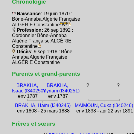
Chronologie
Naissance:
19 juin 1870 :
Bône-Annaba Algérie Française
ALGÉRIE Constantine
Profession:
26 sep 1892 :
Cordonnier Bône-Annaba
Algérie Française ALGÉRIE
Constantine
Décès:
9 sep 1918 : Bône-
Annaba Algérie Française
ALGÉRIE Constantine
Parents et grand-parents
BRAKHA,
BRAKHA,
?
?
Isaac (I340250)
Myriam (I340251)
env 1787
env 1787
BRAKHA, Haïm (I340245)
MAÏMOUN, Cuka (I340246)
env 1808 - 25 mars 1888
env 1838 - apr 22 avr 1891
Frères et sœurs