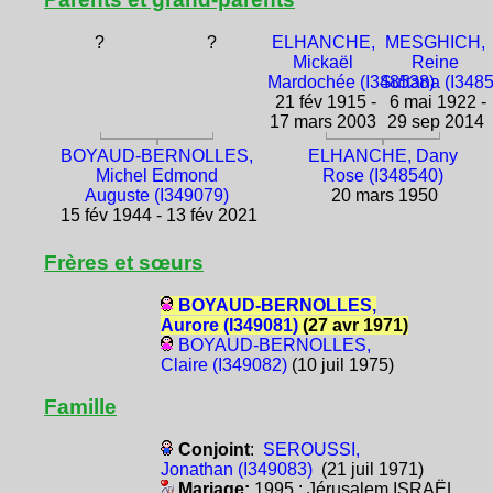
?
?
ELHANCHE,
MESGHICH,
Mickaël
Reine
Mardochée (I348538)
Sultana (I348
21 fév 1915 -
6 mai 1922 -
17 mars 2003
29 sep 2014
BOYAUD-BERNOLLES,
ELHANCHE, Dany
Michel Edmond
Rose (I348540)
Auguste (I349079)
20 mars 1950
15 fév 1944 - 13 fév 2021
Frères et sœurs
BOYAUD-BERNOLLES,
Aurore (I349081)
(27 avr 1971)
BOYAUD-BERNOLLES,
Claire (I349082)
(10 juil 1975)
Famille
Conjoint
:
SEROUSSI,
Jonathan (I349083)
(21 juil 1971)
Mariage:
1995 : Jérusalem ISRAËL