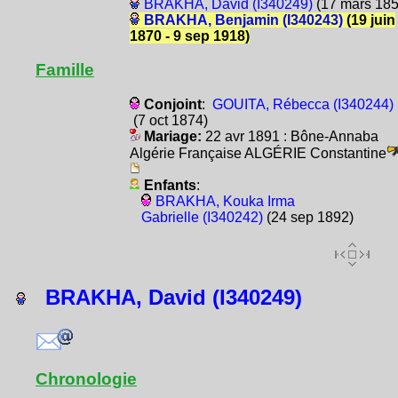
BRAKHA, David (I340249)
(17 mars 185
BRAKHA, Benjamin (I340243)
(19 juin
1870 - 9 sep 1918)
Famille
Conjoint
:
GOUITA, Rébecca (I340244)
(7 oct 1874)
Mariage:
22 avr 1891 : Bône-Annaba
Algérie Française ALGÉRIE Constantine
Enfants
:
BRAKHA, Kouka Irma
Gabrielle (I340242)
(24 sep 1892)
BRAKHA, David (I340249)
Chronologie