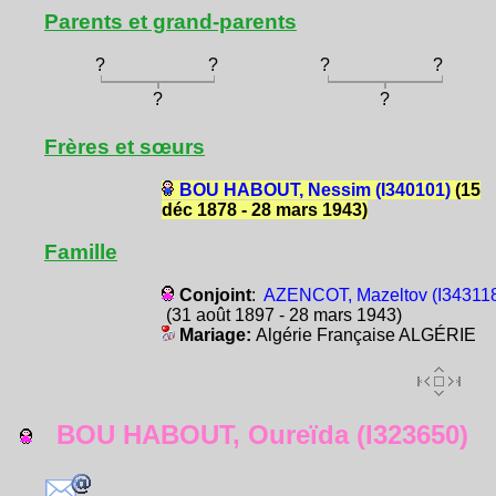
Parents et grand-parents
?
?
?
?
?
?
Frères et sœurs
BOU HABOUT, Nessim (I340101)
(15
déc 1878 - 28 mars 1943)
Famille
Conjoint
:
AZENCOT, Mazeltov (I34311
(31 août 1897 - 28 mars 1943)
Mariage:
Algérie Française ALGÉRIE
BOU HABOUT, Oureïda (I323650)