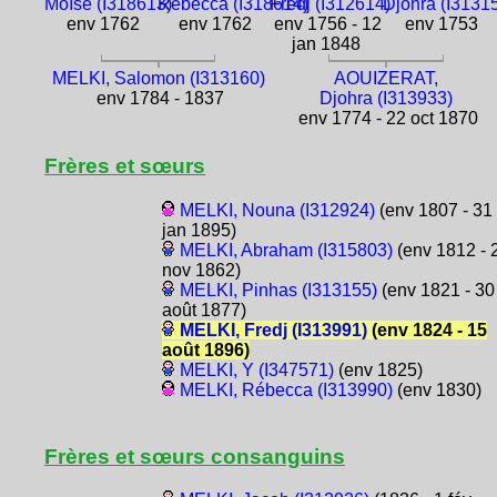
Moïse (I318613)
Rébecca (I318614)
Fredj (I312614)
Djohra (I3131
env 1762
env 1762
env 1756 - 12
env 1753
jan 1848
MELKI, Salomon (I313160)
AOUIZERAT,
env 1784 - 1837
Djohra (I313933)
env 1774 - 22 oct 1870
Frères et sœurs
MELKI, Nouna (I312924)
(env 1807 - 31
jan 1895)
MELKI, Abraham (I315803)
(env 1812 - 
nov 1862)
MELKI, Pinhas (I313155)
(env 1821 - 30
août 1877)
MELKI, Fredj (I313991)
(env 1824 - 15
août 1896)
MELKI, Y (I347571)
(env 1825)
MELKI, Rébecca (I313990)
(env 1830)
Frères et sœurs consanguins