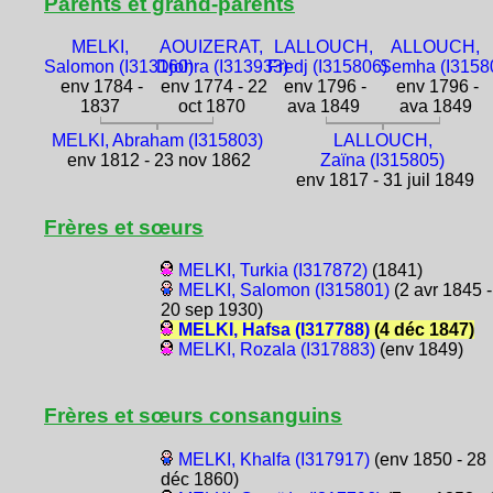
Parents et grand-parents
MELKI,
AOUIZERAT,
LALLOUCH,
ALLOUCH,
Salomon (I313160)
Djohra (I313933)
Fredj (I315806)
Semha (I3158
env 1784 -
env 1774 - 22
env 1796 -
env 1796 -
1837
oct 1870
ava 1849
ava 1849
MELKI, Abraham (I315803)
LALLOUCH,
env 1812 - 23 nov 1862
Zaïna (I315805)
env 1817 - 31 juil 1849
Frères et sœurs
MELKI, Turkia (I317872)
(1841)
MELKI, Salomon (I315801)
(2 avr 1845 -
20 sep 1930)
MELKI, Hafsa (I317788)
(4 déc 1847)
MELKI, Rozala (I317883)
(env 1849)
Frères et sœurs consanguins
MELKI, Khalfa (I317917)
(env 1850 - 28
déc 1860)