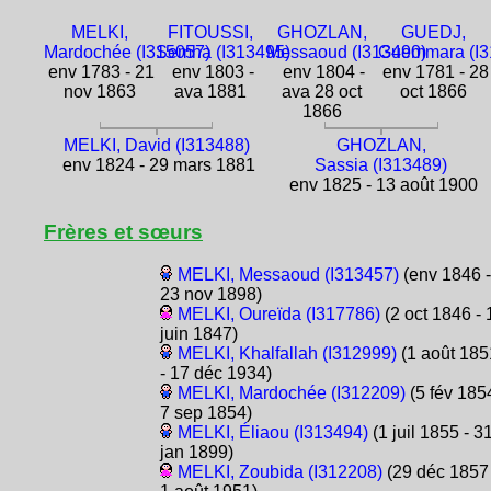
MELKI,
FITOUSSI,
GHOZLAN,
GUEDJ,
Mardochée (I315057)
Semha (I313495)
Messaoud (I313490)
Guemmara (I3
env 1783 - 21
env 1803 -
env 1804 -
env 1781 - 28
nov 1863
ava 1881
ava 28 oct
oct 1866
1866
MELKI, David (I313488)
GHOZLAN,
env 1824 - 29 mars 1881
Sassia (I313489)
env 1825 - 13 août 1900
Frères et sœurs
MELKI, Messaoud (I313457)
(env 1846 -
23 nov 1898)
MELKI, Oureïda (I317786)
(2 oct 1846 - 
juin 1847)
MELKI, Khalfallah (I312999)
(1 août 185
- 17 déc 1934)
MELKI, Mardochée (I312209)
(5 fév 1854
7 sep 1854)
MELKI, Éliaou (I313494)
(1 juil 1855 - 3
jan 1899)
MELKI, Zoubida (I312208)
(29 déc 1857 