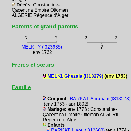
Décès:
Constantine-
Qacentina Empire Ottoman
ALGÉRIE Régence d’Alger
Parents et grand-parents
?
?
?
?
MELKI, Y (I323935)
?
env 1732
Frères et sœurs
MELKI, Ghezala (I313279)
(env 1753)
Famille
Conjoint
:
BARKAT, Abraham (I313278)
(env 1753 - apr 1802)
Mariage:
env 1773 : Constantine-
Qacentina Empire Ottoman ALGÉRIE
Régence d’Alger
Enfants
:
BARKAT, Liaou (I312608)
(env 1774 -