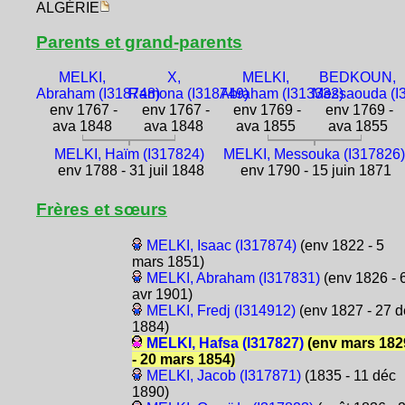
ALGÉRIE
Parents et grand-parents
MELKI,
X,
MELKI,
BEDKOUN,
Abraham (I318748)
Ramona (I318749)
Abraham (I313332)
Messaouda (I
env 1767 -
env 1767 -
env 1769 -
env 1769 -
ava 1848
ava 1848
ava 1855
ava 1855
MELKI, Haïm (I317824)
MELKI, Messouka (I317826
env 1788 - 31 juil 1848
env 1790 - 15 juin 1871
Frères et sœurs
MELKI, Isaac (I317874)
(env 1822 - 5
mars 1851)
MELKI, Abraham (I317831)
(env 1826 - 
avr 1901)
MELKI, Fredj (I314912)
(env 1827 - 27 d
1884)
MELKI, Hafsa (I317827)
(env mars 182
- 20 mars 1854)
MELKI, Jacob (I317871)
(1835 - 11 déc
1890)