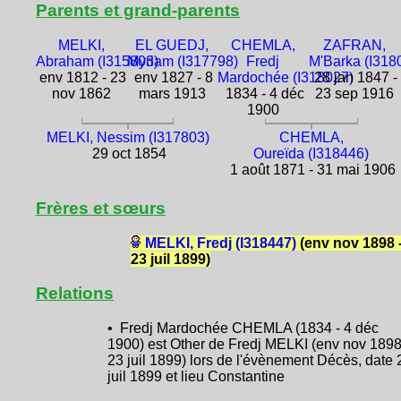
Parents et grand-parents
MELKI,
EL GUEDJ,
CHEMLA,
ZAFRAN,
Abraham (I315803)
Myriam (I317798)
Fredj
M'Barka (I318
env 1812 - 23
env 1827 - 8
Mardochée (I318027)
28 jan 1847 -
nov 1862
mars 1913
1834 - 4 déc
23 sep 1916
1900
MELKI, Nessim (I317803)
CHEMLA,
29 oct 1854
Oureïda (I318446)
1 août 1871 - 31 mai 1906
Frères et sœurs
MELKI, Fredj (I318447)
(env nov 1898 
23 juil 1899)
Relations
• Fredj Mardochée CHEMLA (1834 - 4 déc
1900) est Other de Fredj MELKI (env nov 1898
23 juil 1899) lors de l'évènement Décès, date 
juil 1899 et lieu Constantine