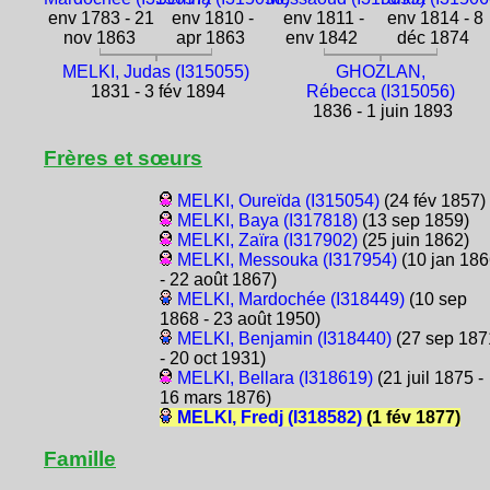
env 1783 - 21
env 1810 -
env 1811 -
env 1814 - 8
nov 1863
apr 1863
env 1842
déc 1874
MELKI, Judas (I315055)
GHOZLAN,
1831 - 3 fév 1894
Rébecca (I315056)
1836 - 1 juin 1893
Frères et sœurs
MELKI, Oureïda (I315054)
(24 fév 1857)
MELKI, Baya (I317818)
(13 sep 1859)
MELKI, Zaïra (I317902)
(25 juin 1862)
MELKI, Messouka (I317954)
(10 jan 18
- 22 août 1867)
MELKI, Mardochée (I318449)
(10 sep
1868 - 23 août 1950)
MELKI, Benjamin (I318440)
(27 sep 187
- 20 oct 1931)
MELKI, Bellara (I318619)
(21 juil 1875 -
16 mars 1876)
MELKI, Fredj (I318582)
(1 fév 1877)
Famille