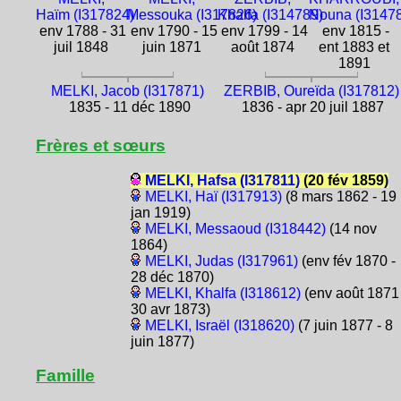
Haïm (I317824)
Messouka (I317826)
Khalfa (I314789)
Nouna (I3147
env 1788 - 31
env 1790 - 15
env 1799 - 14
env 1815 -
juil 1848
juin 1871
août 1874
ent 1883 et
1891
MELKI, Jacob (I317871)
ZERBIB, Oureïda (I317812)
1835 - 11 déc 1890
1836 - apr 20 juil 1887
Frères et sœurs
MELKI, Hafsa (I317811)
(20 fév 1859)
MELKI, Haï (I317913)
(8 mars 1862 - 19
jan 1919)
MELKI, Messaoud (I318442)
(14 nov
1864)
MELKI, Judas (I317961)
(env fév 1870 -
28 déc 1870)
MELKI, Khalfa (I318612)
(env août 1871 
30 avr 1873)
MELKI, Israël (I318620)
(7 juin 1877 - 8
juin 1877)
Famille