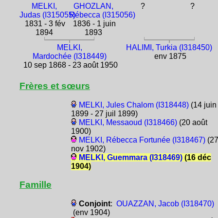
MELKI,
GHOZLAN,
?
?
Judas (I315055)
Rébecca (I315056)
1831 - 3 fév
1836 - 1 juin
1894
1893
MELKI,
HALIMI, Turkia (I318450)
Mardochée (I318449)
env 1875
10 sep 1868 - 23 août 1950
Frères et sœurs
MELKI, Jules Chalom (I318448)
(14 juin
1899 - 27 juil 1899)
MELKI, Messaoud (I318466)
(20 août
1900)
MELKI, Rébecca Fortunée (I318467)
(2
nov 1902)
MELKI, Guemmara (I318469)
(16 déc
1904)
Famille
Conjoint
:
OUAZZAN, Jacob (I318470)
(env 1904)