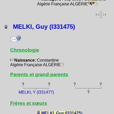
Algérie Française ALGÉRIE
MELKI, Guy (I331475)
Chronologie
Naissance:
Constantine
Algérie Française ALGÉRIE
Parents et grand-parents
?
?
?
?
MELKI, Y (I331477)
?
Frères et sœurs
MELKI, Guy (I331475)