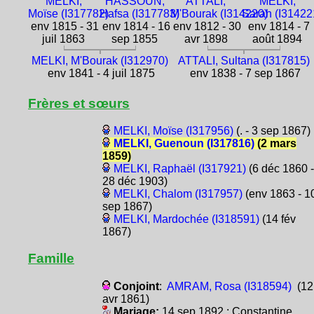
MELKI,
HASSOUN,
ATTALI,
MELKI,
Moïse (I317782)
Hafsa (I317783)
M'Bourak (I314220)
Sarah (I31422
env 1815 - 31
env 1814 - 16
env 1812 - 30
env 1814 - 7
juil 1863
sep 1855
avr 1898
août 1894
MELKI, M'Bourak (I312970)
ATTALI, Sultana (I317815)
env 1841 - 4 juil 1875
env 1838 - 7 sep 1867
Frères et sœurs
MELKI, Moïse (I317956)
(. - 3 sep 1867)
MELKI, Guenoun (I317816)
(2 mars
1859)
MELKI, Raphaël (I317921)
(6 déc 1860 -
28 déc 1903)
MELKI, Chalom (I317957)
(env 1863 - 1
sep 1867)
MELKI, Mardochée (I318591)
(14 fév
1867)
Famille
Conjoint
:
AMRAM, Rosa (I318594)
(12
avr 1861)
Mariage:
14 sep 1892 : Constantine