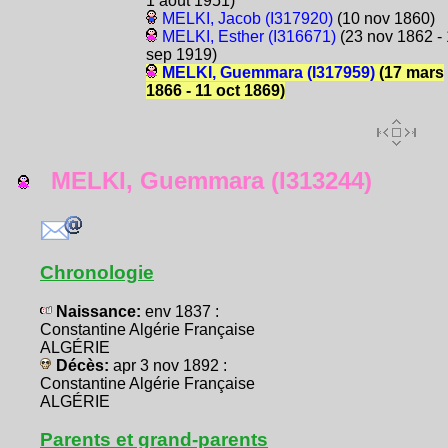
1 août 1951)
MELKI, Jacob (I317920)
(10 nov 1860)
MELKI, Esther (I316671)
(23 nov 1862 - 
sep 1919)
MELKI, Guemmara (I317959)
(17 mars
1866 - 11 oct 1869)
MELKI, Guemmara (I313244)
Chronologie
Naissance:
env 1837 :
Constantine Algérie Française
ALGÉRIE
Décès:
apr 3 nov 1892 :
Constantine Algérie Française
ALGÉRIE
Parents et grand-parents