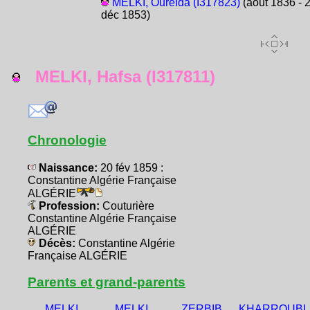
MELKI, Oureïda (I317823)
(août 1836 - 
déc 1853)
MELKI, Hafsa (I317811)
Chronologie
Naissance:
20 fév 1859 :
Constantine Algérie Française
ALGÉRIE
Profession:
Couturière
Constantine Algérie Française
ALGÉRIE
Décès:
Constantine Algérie
Française ALGÉRIE
Parents et grand-parents
MELKI,
MELKI,
ZERBIB,
KHARROUBI,