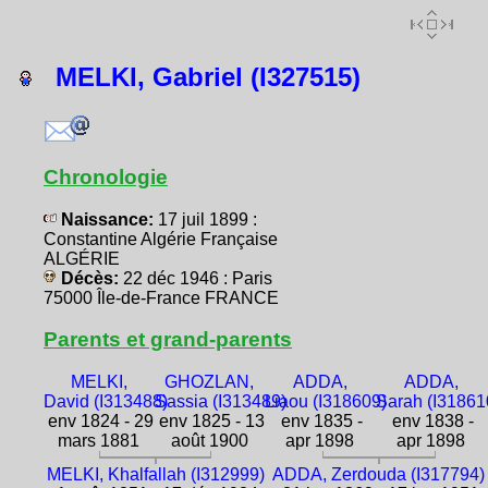
MELKI, Gabriel (I327515)
Chronologie
Naissance:
17 juil 1899 :
Constantine Algérie Française
ALGÉRIE
Décès:
22 déc 1946 : Paris
75000 Île-de-France FRANCE
Parents et grand-parents
MELKI,
GHOZLAN,
ADDA,
ADDA,
David (I313488)
Sassia (I313489)
Liaou (I318609)
Sarah (I31861
env 1824 - 29
env 1825 - 13
env 1835 -
env 1838 -
mars 1881
août 1900
apr 1898
apr 1898
MELKI, Khalfallah (I312999)
ADDA, Zerdouda (I317794)