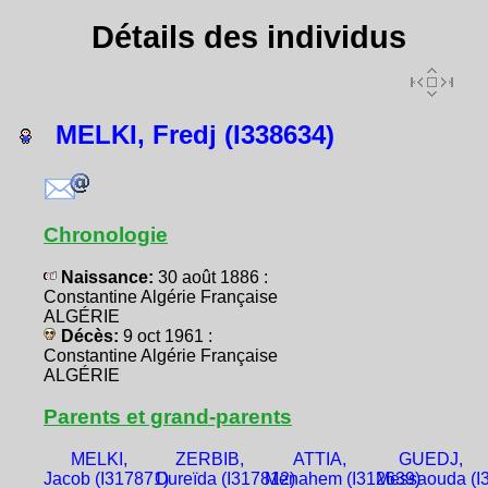
Détails des individus
MELKI, Fredj (I338634)
Chronologie
Naissance:
30 août 1886 :
Constantine Algérie Française
ALGÉRIE
Décès:
9 oct 1961 :
Constantine Algérie Française
ALGÉRIE
Parents et grand-parents
MELKI,
ZERBIB,
ATTIA,
GUEDJ,
Jacob (I317871)
Oureïda (I317812)
Menahem (I312639)
Messaouda (I