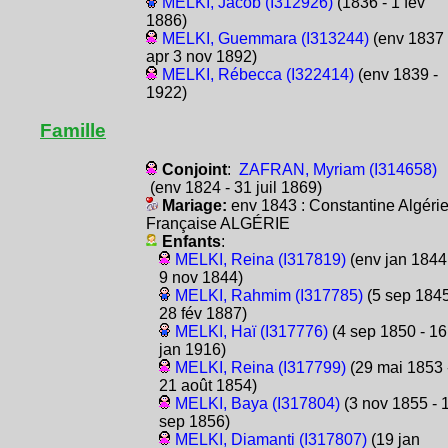
MELKI, Jacob (I312926)
(1836 - 1 fév
1886)
MELKI, Guemmara (I313244)
(env 1837 
apr 3 nov 1892)
MELKI, Rébecca (I322414)
(env 1839 -
1922)
Famille
Conjoint
:
ZAFRAN, Myriam (I314658)
(env 1824 - 31 juil 1869)
Mariage:
env 1843 : Constantine Algéri
Française ALGÉRIE
Enfants
:
MELKI, Reina (I317819)
(env jan 1844
9 nov 1844)
MELKI, Rahmim (I317785)
(5 sep 1845
28 fév 1887)
MELKI, Haï (I317776)
(4 sep 1850 - 16
jan 1916)
MELKI, Reina (I317799)
(29 mai 1853 
21 août 1854)
MELKI, Baya (I317804)
(3 nov 1855 - 
sep 1856)
MELKI, Diamanti (I317807)
(19 jan