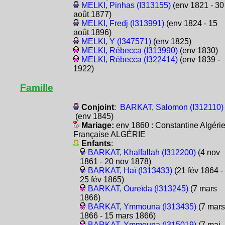
MELKI, Pinhas (I313155)
(env 1821 - 30
août 1877)
MELKI, Fredj (I313991)
(env 1824 - 15
août 1896)
MELKI, Y (I347571)
(env 1825)
MELKI, Rébecca (I313990)
(env 1830)
MELKI, Rébecca (I322414)
(env 1839 -
1922)
Famille
Conjoint
:
BARKAT, Salomon (I312110)
(env 1845)
Mariage:
env 1860 : Constantine Algéri
Française ALGÉRIE
Enfants
:
BARKAT, Khalfallah (I312200)
(4 nov
1861 - 20 nov 1878)
BARKAT, Haï (I313433)
(21 fév 1864 -
25 fév 1865)
BARKAT, Oureïda (I313245)
(7 mars
1866)
BARKAT, Ymmouna (I313435)
(7 mars
1866 - 15 mars 1866)
BARKAT, Ymmouna (I315019)
(7 mai