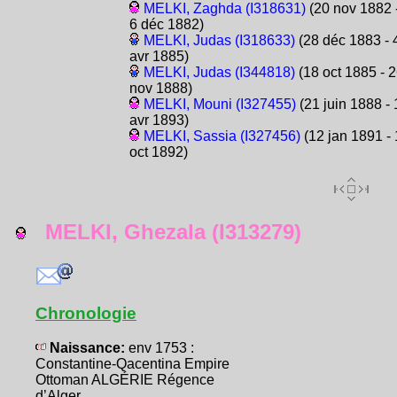
MELKI, Zaghda (I318631)
(20 nov 1882 
6 déc 1882)
MELKI, Judas (I318633)
(28 déc 1883 - 
avr 1885)
MELKI, Judas (I344818)
(18 oct 1885 - 
nov 1888)
MELKI, Mouni (I327455)
(21 juin 1888 - 
avr 1893)
MELKI, Sassia (I327456)
(12 jan 1891 -
oct 1892)
MELKI, Ghezala (I313279)
Chronologie
Naissance:
env 1753 :
Constantine-Qacentina Empire
Ottoman ALGÉRIE Régence
d’Alger