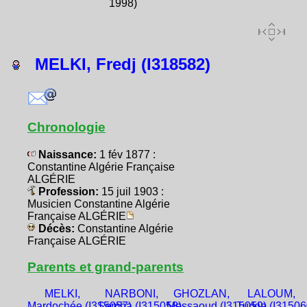
1998)
MELKI, Fredj (I318582)
Chronologie
Naissance:
1 fév 1877 :
Constantine Algérie Française
ALGÉRIE
Profession:
15 juil 1903 :
Musicien Constantine Algérie
Française ALGÉRIE
Décès:
Constantine Algérie
Française ALGÉRIE
Parents et grand-parents
MELKI,
NARBONI,
GHOZLAN,
LALOUM,
Mardochée (I315057)
Semha (I315058)
Messaoud (I315059)
Turkia (I31506