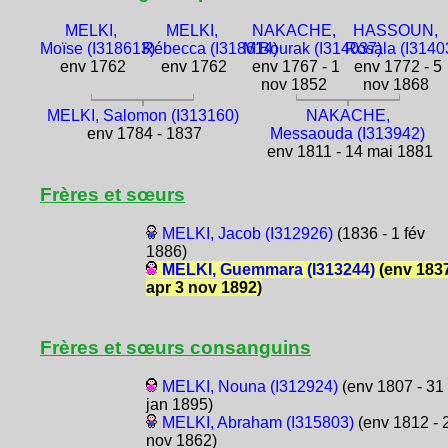
MELKI,
MELKI,
NAKACHE,
HASSOUN,
Moïse (I318613)
Rébecca (I318614)
M'Bourak (I314037)
Rosala (I3140
env 1762
env 1762
env 1767 - 1
env 1772 - 5
nov 1852
nov 1868
MELKI, Salomon (I313160)
NAKACHE,
env 1784 - 1837
Messaouda (I313942)
env 1811 - 14 mai 1881
Frères et sœurs
MELKI, Jacob (I312926)
(1836 - 1 fév
1886)
MELKI, Guemmara (I313244)
(env 1837
apr 3 nov 1892)
Frères et sœurs consanguins
MELKI, Nouna (I312924)
(env 1807 - 31
jan 1895)
MELKI, Abraham (I315803)
(env 1812 - 
nov 1862)