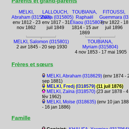
Parents et grand-parents
MELKI,
LALLOUCH,
TOUBIANA,
FITOUSSI,
Abraham (I315803)
Zaïna (I315805)
Raphaël
Guemmara (I3
env 1812 - 23
env 1817 - 31
Éliaou (I315807)
env 1822 - 18
nov 1862
juil 1849
1814 - 15 avr
juil 1896
1869
MELKI, Salomon (I315801)
TOUBIANA,
2 avr 1845 - 20 sep 1930
Myriam (I315804)
4 nov 1853 - 17 mai 1905
Frères et sœurs
MELKI, Abraham (I318629)
(env 1874 - 
sep 1881)
MELKI, Fredj (I318579)
(11 juil 1876)
MELKI, Zaïna (I318570)
(23 avr 1878 - 4
fév 1962)
MELKI, Moïse (I318635)
(env 10 jan 18
- 16 jan 1886)
Famille