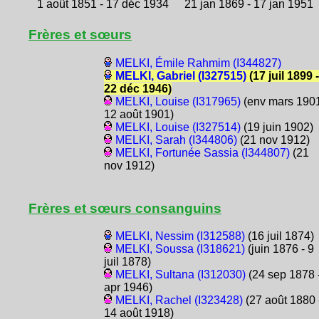
1 août 1851 - 17 déc 1934
21 jan 1869 - 17 jan 1951
Frères et sœurs
MELKI, Émile Rahmim (I344827)
MELKI, Gabriel (I327515)
(17 juil 1899 -
22 déc 1946)
MELKI, Louise (I317965)
(env mars 1901
12 août 1901)
MELKI, Louise (I327514)
(19 juin 1902)
MELKI, Sarah (I344806)
(21 nov 1912)
MELKI, Fortunée Sassia (I344807)
(21
nov 1912)
Frères et sœurs consanguins
MELKI, Nessim (I312588)
(16 juil 1874)
MELKI, Soussa (I318621)
(juin 1876 - 9
juil 1878)
MELKI, Sultana (I312030)
(24 sep 1878 
apr 1946)
MELKI, Rachel (I323428)
(27 août 1880 
14 août 1918)