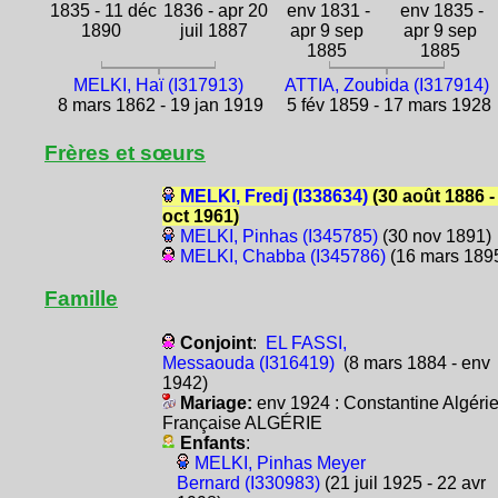
1835 - 11 déc
1836 - apr 20
env 1831 -
env 1835 -
1890
juil 1887
apr 9 sep
apr 9 sep
1885
1885
MELKI, Haï (I317913)
ATTIA, Zoubida (I317914)
8 mars 1862 - 19 jan 1919
5 fév 1859 - 17 mars 1928
Frères et sœurs
MELKI, Fredj (I338634)
(30 août 1886 -
oct 1961)
MELKI, Pinhas (I345785)
(30 nov 1891)
MELKI, Chabba (I345786)
(16 mars 189
Famille
Conjoint
:
EL FASSI,
Messaouda (I316419)
(8 mars 1884 - env
1942)
Mariage:
env 1924 : Constantine Algéri
Française ALGÉRIE
Enfants
:
MELKI, Pinhas Meyer
Bernard (I330983)
(21 juil 1925 - 22 avr