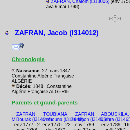
ZAFRAN, Chalom (I318006)
(env 1758
ava 9 mai 1798)
ZAFRAN, Jacob (I314012)
Chronologie
Naissance:
27 mars 1847 :
Constantine Algérie Française
ALGÉRIE
Décès:
1848 : Constantine
Algérie Française ALGÉRIE
Parents et grand-parents
ZAFRAN,
TOUBIANA,
ZAFRAN,
ABOUSKILA,
M'Bourak (I314644)
Ymmouna (I314645)
Salomon (I314654)
Djohra (I3146
env 1777 - 2
env 1770 - 22
env 1789 -
env 1789 - 16
mars 1858
déc 1870
ava 22 sep
août 1867