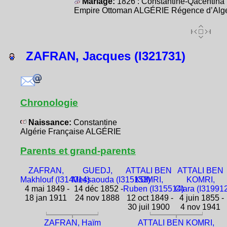
Mariage:
1826 : Constantine-Qacentina
Empire Ottoman ALGÉRIE Régence d’Alg
ZAFRAN, Jacques (I321731)
Chronologie
Naissance:
Constantine
Algérie Française ALGÉRIE
Parents et grand-parents
ZAFRAN,
GUEDJ,
ATTALI BEN
ATTALI BEN
Makhlouf (I314014)
Messaouda (I315158)
KOMRI,
KOMRI,
4 mai 1849 -
14 déc 1852 -
Ruben (I315514)
Clara (I31991
18 jan 1911
24 nov 1888
12 oct 1849 -
4 juin 1855 -
30 juil 1900
4 nov 1941
ZAFRAN, Haïm
ATTALI BEN KOMRI,