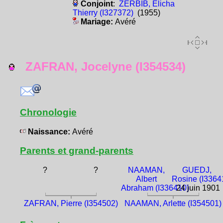
Conjoint
:
ZERBIB, Élicha
Thierry (I327372)
(1955)
Mariage:
Avéré
ZAFRAN, Jocelyne (I354534)
Chronologie
Naissance:
Avéré
Parents et grand-parents
?
?
NAAMAN,
GUEDJ,
Albert
Rosine (I3364
Abraham (I336410)
24 juin 1901
ZAFRAN, Pierre (I354502)
NAAMAN, Arlette (I354501)