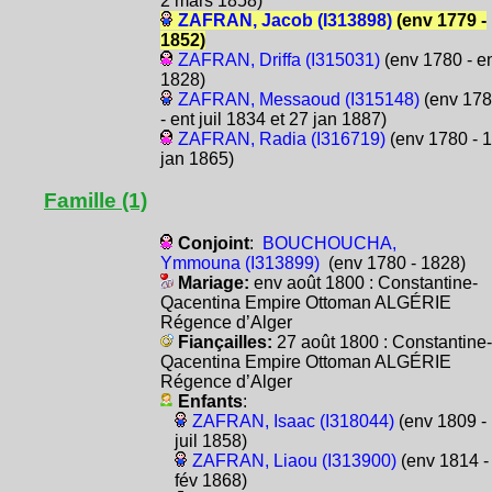
2 mars 1858)
ZAFRAN, Jacob (I313898)
(env 1779 -
1852)
ZAFRAN, Driffa (I315031)
(env 1780 - e
1828)
ZAFRAN, Messaoud (I315148)
(env 17
- ent juil 1834 et 27 jan 1887)
ZAFRAN, Radia (I316719)
(env 1780 - 
jan 1865)
Famille (1)
Conjoint
:
BOUCHOUCHA,
Ymmouna (I313899)
(env 1780 - 1828)
Mariage:
env août 1800 : Constantine-
Qacentina Empire Ottoman ALGÉRIE
Régence d’Alger
Fiançailles:
27 août 1800 : Constantine-
Qacentina Empire Ottoman ALGÉRIE
Régence d’Alger
Enfants
:
ZAFRAN, Isaac (I318044)
(env 1809 -
juil 1858)
ZAFRAN, Liaou (I313900)
(env 1814 -
fév 1868)