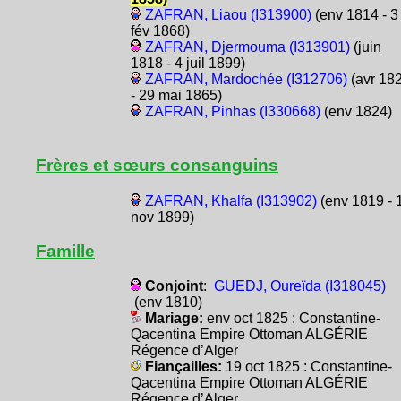
ZAFRAN, Liaou (I313900)
(env 1814 - 3
fév 1868)
ZAFRAN, Djermouma (I313901)
(juin
1818 - 4 juil 1899)
ZAFRAN, Mardochée (I312706)
(avr 18
- 29 mai 1865)
ZAFRAN, Pinhas (I330668)
(env 1824)
Frères et sœurs consanguins
ZAFRAN, Khalfa (I313902)
(env 1819 - 
nov 1899)
Famille
Conjoint
:
GUEDJ, Oureïda (I318045)
(env 1810)
Mariage:
env oct 1825 : Constantine-
Qacentina Empire Ottoman ALGÉRIE
Régence d’Alger
Fiançailles:
19 oct 1825 : Constantine-
Qacentina Empire Ottoman ALGÉRIE
Régence d’Alger