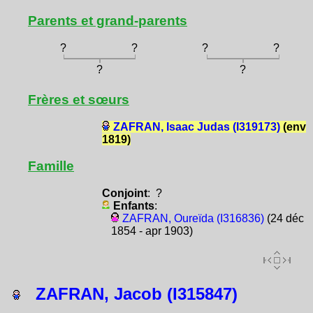
Parents et grand-parents
?
?
?
?
?
?
Frères et sœurs
ZAFRAN, Isaac Judas (I319173)
(env
1819)
Famille
Conjoint
: ?
Enfants
:
ZAFRAN, Oureïda (I316836)
(24 déc
1854 - apr 1903)
ZAFRAN, Jacob (I315847)