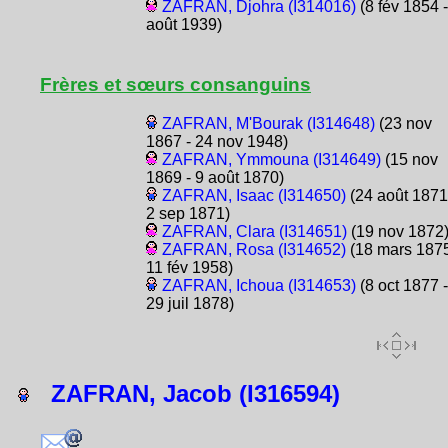
ZAFRAN, Djohra (I314016)
(8 fév 1854 -
août 1939)
Frères et sœurs consanguins
ZAFRAN, M'Bourak (I314648)
(23 nov
1867 - 24 nov 1948)
ZAFRAN, Ymmouna (I314649)
(15 nov
1869 - 9 août 1870)
ZAFRAN, Isaac (I314650)
(24 août 1871
2 sep 1871)
ZAFRAN, Clara (I314651)
(19 nov 1872
ZAFRAN, Rosa (I314652)
(18 mars 1875
11 fév 1958)
ZAFRAN, Ichoua (I314653)
(8 oct 1877 -
29 juil 1878)
ZAFRAN, Jacob (I316594)