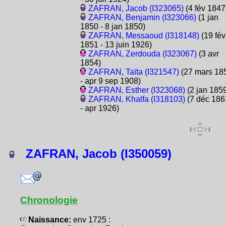
ZAFRAN, Jacob (I323065)
(4 fév 1847
ZAFRAN, Benjamin (I323066)
(1 jan
1850 - 8 jan 1850)
ZAFRAN, Messaoud (I318148)
(19 fév
1851 - 13 juin 1926)
ZAFRAN, Zerdouda (I323067)
(3 avr
1854)
ZAFRAN, Taïta (I321547)
(27 mars 18
- apr 9 sep 1908)
ZAFRAN, Esther (I323068)
(2 jan 185
ZAFRAN, Khalfa (I318103)
(7 déc 186
- apr 1926)
ZAFRAN, Jacob (I350059)
Chronologie
Naissance:
env 1725 :