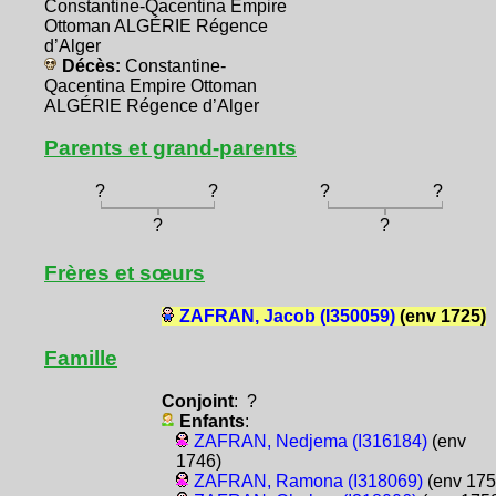
Constantine-Qacentina Empire
Ottoman ALGÉRIE Régence
d’Alger
Décès:
Constantine-
Qacentina Empire Ottoman
ALGÉRIE Régence d’Alger
Parents et grand-parents
?
?
?
?
?
?
Frères et sœurs
ZAFRAN, Jacob (I350059)
(env 1725)
Famille
Conjoint
: ?
Enfants
:
ZAFRAN, Nedjema (I316184)
(env
1746)
ZAFRAN, Ramona (I318069)
(env 175