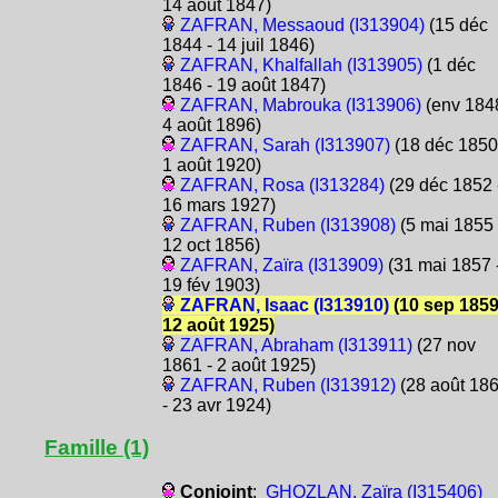
14 août 1847)
ZAFRAN, Messaoud (I313904)
(15 déc
1844 - 14 juil 1846)
ZAFRAN, Khalfallah (I313905)
(1 déc
1846 - 19 août 1847)
ZAFRAN, Mabrouka (I313906)
(env 1848
4 août 1896)
ZAFRAN, Sarah (I313907)
(18 déc 1850
1 août 1920)
ZAFRAN, Rosa (I313284)
(29 déc 1852 
16 mars 1927)
ZAFRAN, Ruben (I313908)
(5 mai 1855 
12 oct 1856)
ZAFRAN, Zaïra (I313909)
(31 mai 1857 
19 fév 1903)
ZAFRAN, Isaac (I313910)
(10 sep 1859
12 août 1925)
ZAFRAN, Abraham (I313911)
(27 nov
1861 - 2 août 1925)
ZAFRAN, Ruben (I313912)
(28 août 18
- 23 avr 1924)
Famille (1)
Conjoint
:
GHOZLAN, Zaïra (I315406)