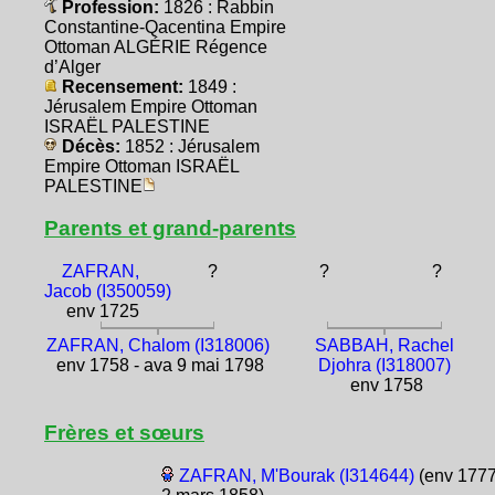
Profession:
1826 : Rabbin
Constantine-Qacentina Empire
Ottoman ALGÉRIE Régence
d’Alger
Recensement:
1849 :
Jérusalem Empire Ottoman
ISRAËL PALESTINE
Décès:
1852 : Jérusalem
Empire Ottoman ISRAËL
PALESTINE
Parents et grand-parents
ZAFRAN,
?
?
?
Jacob (I350059)
env 1725
ZAFRAN, Chalom (I318006)
SABBAH, Rachel
env 1758 - ava 9 mai 1798
Djohra (I318007)
env 1758
Frères et sœurs
ZAFRAN, M'Bourak (I314644)
(env 1777