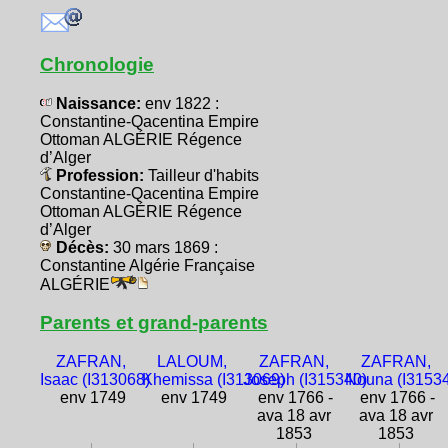
Chronologie
Naissance:
env 1822 :
Constantine-Qacentina Empire
Ottoman ALGÉRIE Régence
d’Alger
Profession:
Tailleur d'habits
Constantine-Qacentina Empire
Ottoman ALGÉRIE Régence
d’Alger
Décès:
30 mars 1869 :
Constantine Algérie Française
ALGÉRIE
Parents et grand-parents
ZAFRAN,
LALOUM,
ZAFRAN,
ZAFRAN,
Isaac (I313068)
Khemissa (I313069)
Joseph (I315340)
Nouna (I3153
env 1749
env 1749
env 1766 -
env 1766 -
ava 18 avr
ava 18 avr
1853
1853