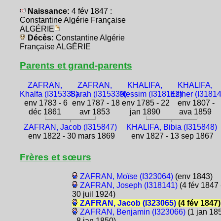
Naissance:
4 fév 1847 :
Constantine Algérie Française
ALGÉRIE
Décès:
Constantine Algérie
Française ALGÉRIE
Parents et grand-parents
ZAFRAN,
ZAFRAN,
KHALIFA,
KHALIFA,
Khalfa (I315338)
Sarah (I315339)
Nessim (I318142)
Esther (I3181
env 1783 - 6
env 1787 - 18
env 1785 - 22
env 1807 -
déc 1861
avr 1853
jan 1890
ava 1859
ZAFRAN, Jacob (I315847)
KHALIFA, Bibia (I315848)
env 1822 - 30 mars 1869
env 1827 - 13 sep 1867
Frères et sœurs
ZAFRAN, Moïse (I323064)
(env 1843)
ZAFRAN, Joseph (I318141)
(4 fév 1847 
30 juil 1924)
ZAFRAN, Jacob (I323065)
(4 fév 1847)
ZAFRAN, Benjamin (I323066)
(1 jan 18
- 8 jan 1850)