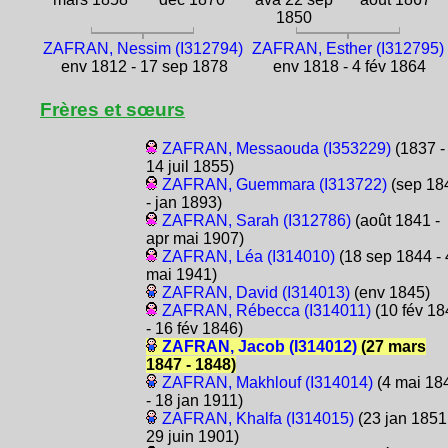
1850
ZAFRAN, Nessim (I312794)
ZAFRAN, Esther (I312795)
env 1812 - 17 sep 1878
env 1818 - 4 fév 1864
Frères et sœurs
ZAFRAN, Messaouda (I353229)
(1837 -
14 juil 1855)
ZAFRAN, Guemmara (I313722)
(sep 18
- jan 1893)
ZAFRAN, Sarah (I312786)
(août 1841 -
apr mai 1907)
ZAFRAN, Léa (I314010)
(18 sep 1844 - 
mai 1941)
ZAFRAN, David (I314013)
(env 1845)
ZAFRAN, Rébecca (I314011)
(10 fév 18
- 16 fév 1846)
ZAFRAN, Jacob (I314012)
(27 mars
1847 - 1848)
ZAFRAN, Makhlouf (I314014)
(4 mai 18
- 18 jan 1911)
ZAFRAN, Khalfa (I314015)
(23 jan 1851
29 juin 1901)