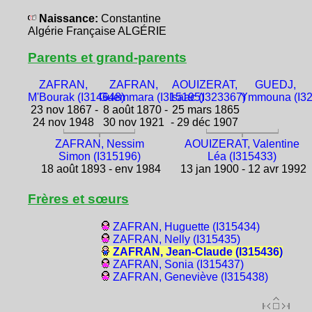
Naissance:
Constantine
Algérie Française ALGÉRIE
Parents et grand-parents
ZAFRAN,
ZAFRAN,
AOUIZERAT,
GUEDJ,
M'Bourak (I314648)
Guemmara (I315195)
Isaac (I323367)
Ymmouna (I32
23 nov 1867 -
8 août 1870 -
25 mars 1865
24 nov 1948
30 nov 1921
- 29 déc 1907
ZAFRAN, Nessim
AOUIZERAT, Valentine
Simon (I315196)
Léa (I315433)
18 août 1893 - env 1984
13 jan 1900 - 12 avr 1992
Frères et sœurs
ZAFRAN, Huguette (I315434)
ZAFRAN, Nelly (I315435)
ZAFRAN, Jean-Claude (I315436)
ZAFRAN, Sonia (I315437)
ZAFRAN, Geneviève (I315438)