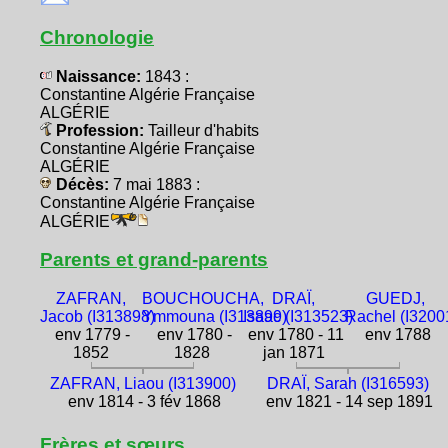
Chronologie
Naissance:
1843 :
Constantine Algérie Française
ALGÉRIE
Profession:
Tailleur d'habits
Constantine Algérie Française
ALGÉRIE
Décès:
7 mai 1883 :
Constantine Algérie Française
ALGÉRIE
Parents et grand-parents
ZAFRAN,
BOUCHOUCHA,
DRAÏ,
GUEDJ,
Jacob (I313898)
Ymmouna (I313899)
Isaac (I313523)
Rachel (I3200
env 1779 -
env 1780 -
env 1780 - 11
env 1788
1852
1828
jan 1871
ZAFRAN, Liaou (I313900)
DRAÏ, Sarah (I316593)
env 1814 - 3 fév 1868
env 1821 - 14 sep 1891
Frères et sœurs