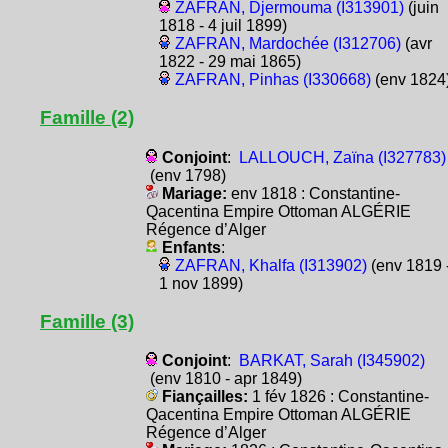
ZAFRAN, Djermouma (I313901)
(juin
1818 - 4 juil 1899)
ZAFRAN, Mardochée (I312706)
(avr
1822 - 29 mai 1865)
ZAFRAN, Pinhas (I330668)
(env 1824
Famille (2)
Conjoint
:
LALLOUCH, Zaïna (I327783)
(env 1798)
Mariage:
env 1818 : Constantine-
Qacentina Empire Ottoman ALGÉRIE
Régence d’Alger
Enfants
:
ZAFRAN, Khalfa (I313902)
(env 1819 
1 nov 1899)
Famille (3)
Conjoint
:
BARKAT, Sarah (I345902)
(env 1810 - apr 1849)
Fiançailles:
1 fév 1826 : Constantine-
Qacentina Empire Ottoman ALGÉRIE
Régence d’Alger