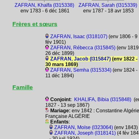
ZAFRAN, Khalfa (I315338)
ZAFRAN, Sarah (I315339)
env 1783 - 6 déc 1861
env 1787 - 18 avr 1853
Frères et sœurs
ZAFRAN, Isaac (I318107)
(env 1806 - 9
fév 1901)
ZAFRAN, Rébecca (I315845)
(env 1819
26 déc 1899)
ZAFRAN, Jacob (I315847)
(env 1822 -
30 mars 1869)
ZAFRAN, Semha (I315334)
(env 1824 -
11 déc 1894)
Famille
Conjoint
:
KHALIFA, Bibia (I315848)
(e
1827 - 13 sep 1867)
Mariage:
env 1842 : Constantine Algéri
Française ALGÉRIE
Enfants
:
ZAFRAN, Moïse (I323064)
(env 1843)
ZAFRAN, Joseph (I318141)
(4 fév 184
- 30 juil 1924)