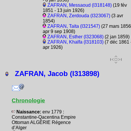
ZAFRAN, Messaoud (I318148)
(19 fév
1851 - 13 juin 1926)
ZAFRAN, Zerdouda (I323067)
(3 avr
1854)
ZAFRAN, Taïta (I321547)
(27 mars 1856
apr 9 sep 1908)
ZAFRAN, Esther (I323068)
(2 jan 1859)
ZAFRAN, Khalfa (I318103)
(7 déc 1861 
apr 1926)
ZAFRAN, Jacob (I313898)
Chronologie
Naissance:
env 1779 :
Constantine-Qacentina Empire
Ottoman ALGÉRIE Régence
d’Alger