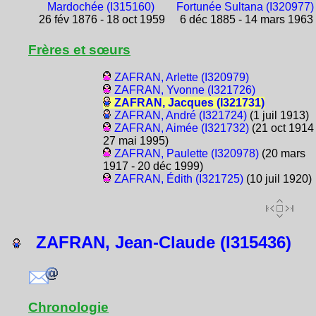
Mardochée (I315160)
Fortunée Sultana (I320977)
26 fév 1876 - 18 oct 1959
6 déc 1885 - 14 mars 1963
Frères et sœurs
ZAFRAN, Arlette (I320979)
ZAFRAN, Yvonne (I321726)
ZAFRAN, Jacques (I321731)
ZAFRAN, André (I321724)
(1 juil 1913)
ZAFRAN, Aimée (I321732)
(21 oct 1914 
27 mai 1995)
ZAFRAN, Paulette (I320978)
(20 mars
1917 - 20 déc 1999)
ZAFRAN, Édith (I321725)
(10 juil 1920)
ZAFRAN, Jean-Claude (I315436)
Chronologie