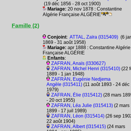
(19 déc 1856 - 28 oct 1900)
Mariage:
20 nov 1878 : Constantine
Algérie Française ALGÉRIE
Famille (2)
Conjoint
:
ATTAL, Zaïra (I315409)
(6 ja
1869 - 31 août 1958)
Mariage:
apr 1888 : Constantine Algérie
Française ALGÉRIE
Enfants
:
ZAFRAN, Anaïs (I330627)
ZAFRAN, Michel Henri (I315410)
(22 f
1889 - 1 jan 1948)
ZAFRAN, Eugénie Nedjema
Angèle (I315411)
(11 août 1893 - 24 déc
1979)
ZAFRAN, Élie (I315412)
(28 mars 189
- 20 oct 1955)
ZAFRAN, Léa Julie (I315413)
(2 mars
1899 - 17 juil 1989)
ZAFRAN, Léon (I315414)
(26 sep 1902
22 août 1904)
ZAFRAN, Albert (I315415)
(24 mars