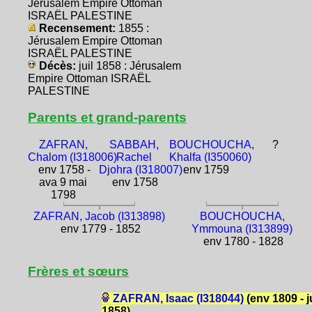
Jérusalem Empire Ottoman
ISRAËL PALESTINE
Recensement:
1855 :
Jérusalem Empire Ottoman
ISRAËL PALESTINE
Décès:
juil 1858 : Jérusalem
Empire Ottoman ISRAËL
PALESTINE
Parents et grand-parents
ZAFRAN,
SABBAH,
BOUCHOUCHA,
?
Chalom (I318006)
Rachel
Khalfa (I350060)
env 1758 -
Djohra (I318007)
env 1759
ava 9 mai
env 1758
1798
ZAFRAN, Jacob (I313898)
BOUCHOUCHA,
env 1779 - 1852
Ymmouna (I313899)
env 1780 - 1828
Frères et sœurs
ZAFRAN, Isaac (I318044)
(env 1809 - ju
1858)