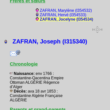
Frères et sœurs
ZAFRAN, Marylène (I354532)
ZAFRAN, Hervé (I354533)
ZAFRAN, Jocelyne (I354534)
ZAFRAN, Joseph (I315340)
Chronologie
Naissance:
env 1766 :
Constantine-Qacentina Empire
Ottoman ALGÉRIE Régence
d’Alger
Décès:
ava 18 avr 1853 :
Constantine Algérie Française
ALGÉRIE
Parents et grand-parents