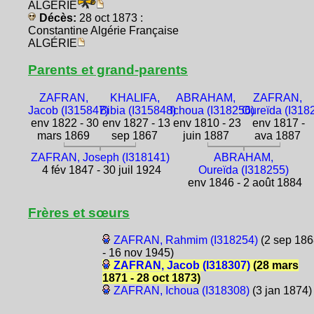
ALGÉRIE
Décès:
28 oct 1873 :
Constantine Algérie Française
ALGÉRIE
Parents et grand-parents
ZAFRAN,
KHALIFA,
ABRAHAM,
ZAFRAN,
Jacob (I315847)
Bibia (I315848)
Ichoua (I318256)
Oureïda (I318
env 1822 - 30
env 1827 - 13
env 1810 - 23
env 1817 -
mars 1869
sep 1867
juin 1887
ava 1887
ZAFRAN, Joseph (I318141)
ABRAHAM,
4 fév 1847 - 30 juil 1924
Oureïda (I318255)
env 1846 - 2 août 1884
Frères et sœurs
ZAFRAN, Rahmim (I318254)
(2 sep 186
- 16 nov 1945)
ZAFRAN, Jacob (I318307)
(28 mars
1871 - 28 oct 1873)
ZAFRAN, Ichoua (I318308)
(3 jan 1874)