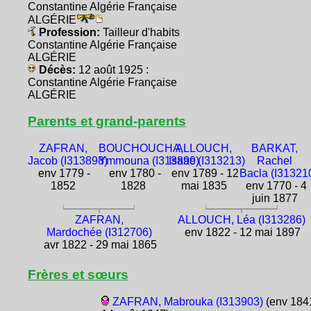
Constantine Algérie Française
ALGÉRIE
Profession:
Tailleur d'habits
Constantine Algérie Française
ALGÉRIE
Décès:
12 août 1925 :
Constantine Algérie Française
ALGÉRIE
Parents et grand-parents
ZAFRAN,
BOUCHOUCHA,
ALLOUCH,
BARKAT,
Jacob (I313898)
Ymmouna (I313899)
Isaac (I313213)
Rachel
env 1779 -
env 1780 -
env 1789 - 12
Bacla (I31321
1852
1828
mai 1835
env 1770 - 4
juin 1877
ZAFRAN,
ALLOUCH, Léa (I313286)
Mardochée (I312706)
env 1822 - 12 mai 1897
avr 1822 - 29 mai 1865
Frères et sœurs
ZAFRAN, Mabrouka (I313903)
(env 1841