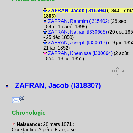
ZAFRAN, Jacob (I316594)
(1843 - 7 ma
1883)
ZAFRAN, Rahmim (I315402)
(26 sep
1845 - 15 août 1899)
ZAFRAN, Nathan (I330665)
(20 déc 18
- 25 déc 1850)
ZAFRAN, Joseph (I330617)
(19 jan 1852
21 jan 1852)
ZAFRAN, Khemissa (I330664)
(2 août
1854 - 18 juil 1855)
ZAFRAN, Jacob (I318307)
Chronologie
Naissance:
28 mars 1871 :
Constantine Algérie Française