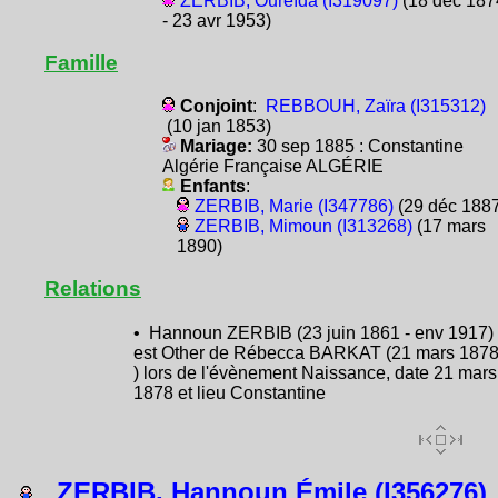
ZERBIB, Oureïda (I319097)
(18 déc 187
- 23 avr 1953)
Famille
Conjoint
:
REBBOUH, Zaïra (I315312)
(10 jan 1853)
Mariage:
30 sep 1885 : Constantine
Algérie Française ALGÉRIE
Enfants
:
ZERBIB, Marie (I347786)
(29 déc 1887
ZERBIB, Mimoun (I313268)
(17 mars
1890)
Relations
• Hannoun ZERBIB (23 juin 1861 - env 1917)
est Other de Rébecca BARKAT (21 mars 1878
) lors de l'évènement Naissance, date 21 mars
1878 et lieu Constantine
ZERBIB, Hannoun Émile (I356276)