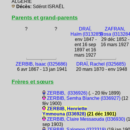
ALGÉRIE
Décès:
Sdérot ISRAËL
Parents et grand-parents
?
?
DRAÏ,
ZAFRAN,
Haïm (I313285)
Rosa (I313284
env 1847 -
29 déc 1852 -
ent 16 sep
16 mars 1927
1897 et 16
mars 1927
ZERBIB, Isaac (I325686)
DRAÏ, Rachel (I325685)
6 avr 1867 - 13 jan 1941
20 mars 1870 - env 1948
Frères et sœurs
ZERBIB, (I336926)
(. - 20 fév 1899)
ZERBIB, Semha Blanche (I336927)
(12
fév 1900)
ZERBIB, Henriette
Ymmouna (I336928)
(21 déc 1901)
ZERBIB, Claire Messaouda (I336930)
(
sep 1903)
ZERBIB, Salomon (I323319)
(19 jan 19