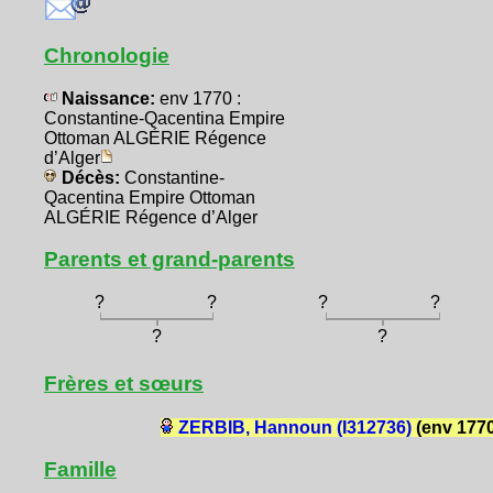
Chronologie
Naissance:
env 1770 :
Constantine-Qacentina Empire
Ottoman ALGÉRIE Régence
d’Alger
Décès:
Constantine-
Qacentina Empire Ottoman
ALGÉRIE Régence d’Alger
Parents et grand-parents
?
?
?
?
?
?
Frères et sœurs
ZERBIB, Hannoun (I312736)
(env 1770
Famille