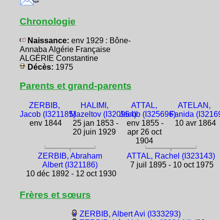
Chronologie
Naissance:
env 1929 : Bône-
Annaba Algérie Française
ALGÉRIE Constantine
Décès:
1975
Parents et grand-parents
ZERBIB,
HALIMI,
ATTAL,
ATELAN,
Jacob (I321185)
Mazeltov (I320954)
Jacob (I325696)
Fanida (I3216
env 1844
25 jan 1853 -
env 1855 -
10 avr 1864
20 juin 1929
apr 26 oct
1904
ZERBIB, Abraham
ATTAL, Rachel (I323143)
Albert (I321186)
7 juil 1895 - 10 oct 1975
10 déc 1892 - 12 oct 1930
Frères et sœurs
ZERBIB, Albert Avi (I333293)