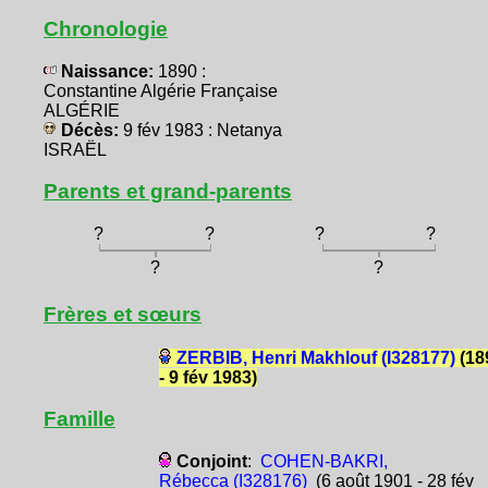
Chronologie
Naissance:
1890 :
Constantine Algérie Française
ALGÉRIE
Décès:
9 fév 1983 : Netanya
ISRAËL
Parents et grand-parents
?
?
?
?
?
?
Frères et sœurs
ZERBIB, Henri Makhlouf (I328177)
(18
- 9 fév 1983)
Famille
Conjoint
:
COHEN-BAKRI,
Rébecca (I328176)
(6 août 1901 - 28 fév