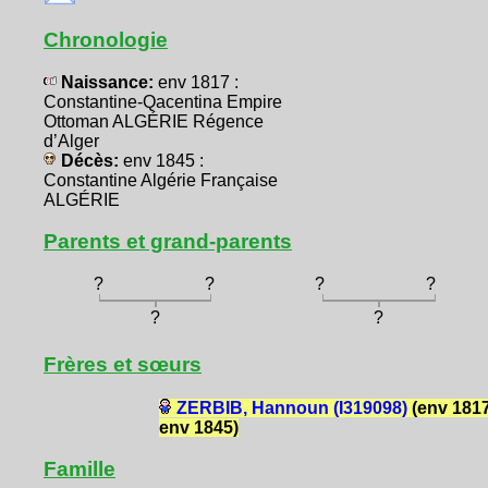
Chronologie
Naissance:
env 1817 :
Constantine-Qacentina Empire
Ottoman ALGÉRIE Régence
d’Alger
Décès:
env 1845 :
Constantine Algérie Française
ALGÉRIE
Parents et grand-parents
?
?
?
?
?
?
Frères et sœurs
ZERBIB, Hannoun (I319098)
(env 1817
env 1845)
Famille