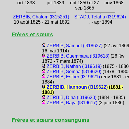
oct 1838
juil 1839
ent 1850 et 27
nov 1868
sep 1865
ZERBIB, Chalom (I315251)
SFADJ, Tefaha (I319624)
10 août 1825 - 21 mai 1892
. - apr 1894
Frères et sœurs
ZERBIB, Samuel (I318637)
(27 avr 1869
16 mai 1914)
ZERBIB, Guemmara (I319618)
(26 fév
1872 - 7 mars 1874)
ZERBIB, Nathan (I319619)
(1875 - 1880
ZERBIB, Semha (I319620)
(1878 - 1880
ZERBIB, Esther (I319621)
(env 1881 - e
1884)
ZERBIB, Hannoun (I319622)
(1881 -
1881)
ZERBIB, Dina (I319623)
(1884 - 1885)
ZERBIB, Baya (I319617)
(2 juin 1886)
Frères et sœurs consanguins