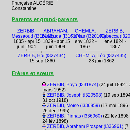
Française ALGÉRIE
Constantine
Parents et grand-parents
ZERBIB,
ABRAHAM,
CHEMLA,
ZERBIB,
Messaoud (I316169)
Zerdouda (I316170)
Pinhas (I320102)
Rébecca (I32
1835 - apr 15
1839 - apr 15
env 1822 -
env 1824 -
juin 1904
juin 1904
1867
1867
ZERBIB, Haï (I327434)
CHEMLA, Léa (I327435)
15 sep 1860
23 juin 1862
Frères et sœurs
ZERBIB, Baya (I331874)
(24 juil 1892 - 
mars 1952)
ZERBIB, Joseph (I320598)
(19 sep 1894
31 oct 1918)
ZERBIB, Moïse (I336959)
(17 mai 1896 
26 déc 1995)
ZERBIB, Pinhas (I336960)
(22 fév 1898 
24 fév 1898)
ZERBIB, Abraham Prosper (I336961)
(7