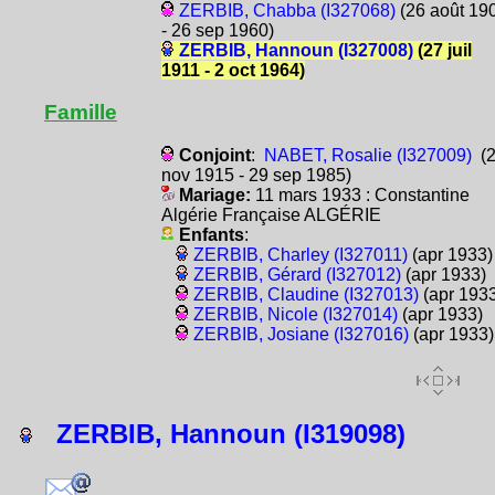
ZERBIB, Chabba (I327068)
(26 août 19
- 26 sep 1960)
ZERBIB, Hannoun (I327008)
(27 juil
1911 - 2 oct 1964)
Famille
Conjoint
:
NABET, Rosalie (I327009)
(2
nov 1915 - 29 sep 1985)
Mariage:
11 mars 1933 : Constantine
Algérie Française ALGÉRIE
Enfants
:
ZERBIB, Charley (I327011)
(apr 1933)
ZERBIB, Gérard (I327012)
(apr 1933)
ZERBIB, Claudine (I327013)
(apr 1933
ZERBIB, Nicole (I327014)
(apr 1933)
ZERBIB, Josiane (I327016)
(apr 1933)
ZERBIB, Hannoun (I319098)