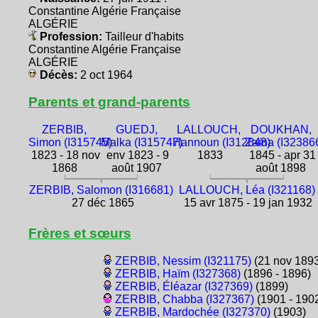
Constantine Algérie Française
ALGÉRIE
Profession:
Tailleur d'habits
Constantine Algérie Française
ALGÉRIE
Décès:
2 oct 1964
Parents et grand-parents
ZERBIB,
GUEDJ,
LALLOUCH,
DOUKHAN,
Simon (I315745)
Malka (I315747)
Hannoun (I312848)
Zaïna (I32386
1823 - 18 nov
env 1823 - 9
1833
1845 - apr 31
1868
août 1907
août 1898
ZERBIB, Salomon (I316681)
LALLOUCH, Léa (I321168)
27 déc 1865
15 avr 1875 - 19 jan 1932
Frères et sœurs
ZERBIB, Nessim (I321175)
(21 nov 1893
ZERBIB, Haïm (I327368)
(1896 - 1896)
ZERBIB, Éléazar (I327369)
(1899)
ZERBIB, Chabba (I327367)
(1901 - 190
ZERBIB, Mardochée (I327370)
(1903)