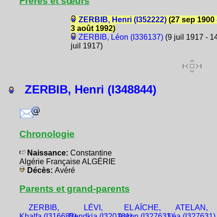
Frères et sœurs
ZERBIB, Henri (I352222)
(27 sep 1900 
3 août 1992)
ZERBIB, Léon (I336137)
(9 juil 1917 - 1
juil 1917)
ZERBIB, Henri (I348844)
Chronologie
Naissance:
Constantine
Algérie Française ALGÉRIE
Décès:
Avéré
Parents et grand-parents
ZERBIB,
LÉVI,
EL AÏCHE,
ATELAN,
Khalfa (I316682)
Bendkia (I320181)
Aaron (I327633)
Léa (I327631)