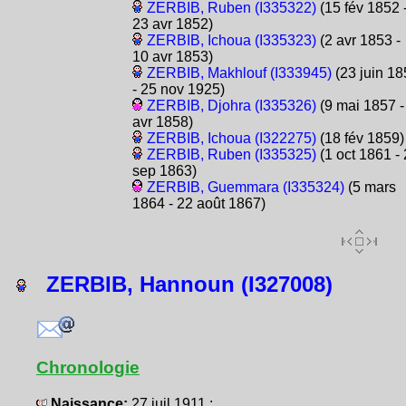
ZERBIB, Ruben (I335322)
(15 fév 1852 
23 avr 1852)
ZERBIB, Ichoua (I335323)
(2 avr 1853 -
10 avr 1853)
ZERBIB, Makhlouf (I333945)
(23 juin 18
- 25 nov 1925)
ZERBIB, Djohra (I335326)
(9 mai 1857 -
avr 1858)
ZERBIB, Ichoua (I322275)
(18 fév 1859)
ZERBIB, Ruben (I335325)
(1 oct 1861 -
sep 1863)
ZERBIB, Guemmara (I335324)
(5 mars
1864 - 22 août 1867)
ZERBIB, Hannoun (I327008)
Chronologie
Naissance:
27 juil 1911 :