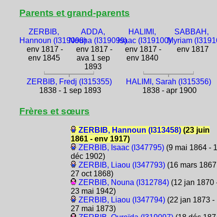
Parents et grand-parents
ZERBIB,
ADDA,
HALIMI,
SABBAH,
Hannoun (I319098)
Nouna (I319099)
Isaac (I319100)
Myriam (I3191
env 1817 -
env 1817 -
env 1817 -
env 1817
env 1845
ava 1 sep
env 1840
1893
ZERBIB, Fredj (I315355)
HALIMI, Sarah (I315356)
1838 - 1 sep 1893
1838 - apr 1900
Frères et sœurs
ZERBIB, Hannoun (I313458)
(23 juin
1861 - env 1917)
ZERBIB, Isaac (I347795)
(9 mai 1864 - 
déc 1902)
ZERBIB, Liaou (I347793)
(16 mars 1867
27 oct 1868)
ZERBIB, Nouna (I312784)
(12 jan 1870 
23 mai 1942)
ZERBIB, Liaou (I347794)
(22 jan 1873 -
27 mai 1873)