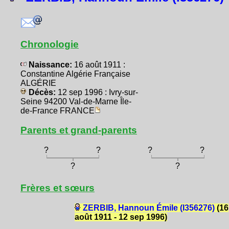
Chronologie
Naissance:
16 août 1911 :
Constantine Algérie Française
ALGÉRIE
Décès:
12 sep 1996 : Ivry-sur-
Seine 94200 Val-de-Marne Île-
de-France FRANCE
Parents et grand-parents
?
?
?
?
?
?
Frères et sœurs
ZERBIB, Hannoun Émile (I356276)
(16
août 1911 - 12 sep 1996)