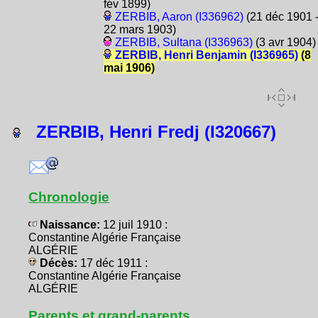
fév 1899)
ZERBIB, Aaron (I336962)
(21 déc 1901 
22 mars 1903)
ZERBIB, Sultana (I336963)
(3 avr 1904)
ZERBIB, Henri Benjamin (I336965)
(8
mai 1906)
ZERBIB, Henri Fredj (I320667)
Chronologie
Naissance:
12 juil 1910 :
Constantine Algérie Française
ALGÉRIE
Décès:
17 déc 1911 :
Constantine Algérie Française
ALGÉRIE
Parents et grand-parents