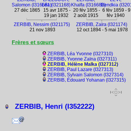
Salomon (I316681)
Léa (I321168)
Khalfa (I316682)
Bendkia (I320
27 déc 1865
15 avr 1875 -
20 fév 1855 -
6 fév 1859 - 9
19 jan 1932
2 août 1915
fév 1940
ZERBIB, Nessim (I321175)
ZERBIB, Zaïra (I321174)
21 nov 1893
12 oct 1894 - 5 mai 1978
Frères et sœurs
ZERBIB, Léa Yvonne (I327310)
ZERBIB, Yvonne Zaïna (I327311)
ZERBIB, Hélène Malka (I327312)
ZERBIB, Paul Lazare (I327313)
ZERBIB, Sylvain Salomon (I327314)
ZERBIB, Édouard Yohanan (I327315)
ZERBIB, Henri (I352222)