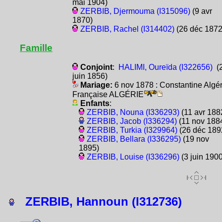
mai 1904)
ZERBIB, Djermouma (I315096)
(9 avr
1870)
ZERBIB, Rachel (I314402)
(26 déc 1872
Famille
Conjoint
:
HALIMI, Oureïda (I322656)
(
juin 1856)
Mariage:
6 nov 1878 : Constantine Algér
Française ALGÉRIE
Enfants
:
ZERBIB, Nouna (I336293)
(11 avr 188
ZERBIB, Jacob (I336294)
(11 nov 188
ZERBIB, Turkia (I329964)
(26 déc 189
ZERBIB, Bellara (I336295)
(19 nov
1895)
ZERBIB, Louise (I336296)
(3 juin 1900
ZERBIB, Hannoun (I312736)