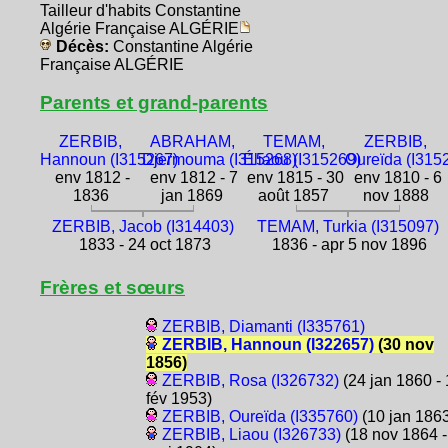
Tailleur d'habits Constantine
Algérie Française ALGÉRIE
Décès:
Constantine Algérie
Française ALGÉRIE
Parents et grand-parents
ZERBIB,
ABRAHAM,
TEMAM,
ZERBIB,
Hannoun (I315267)
Djermouma (I315268)
Éliaou (I315269)
Oureïda (I315
env 1812 -
env 1812 - 7
env 1815 - 30
env 1810 - 6
1836
jan 1869
août 1857
nov 1888
ZERBIB, Jacob (I314403)
TEMAM, Turkia (I315097)
1833 - 24 oct 1873
1836 - apr 5 nov 1896
Frères et sœurs
ZERBIB, Diamanti (I335761)
ZERBIB, Hannoun (I322657)
(30 nov
1856)
ZERBIB, Rosa (I326732)
(24 jan 1860 -
fév 1953)
ZERBIB, Oureïda (I335760)
(10 jan 186
ZERBIB, Liaou (I326733)
(18 nov 1864 -