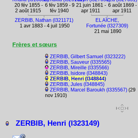
20 fév 1855 -
6 fév 1859 - 9
21 juin 1861 -
6 août 1869 -
2 août 1915
fév 1940
apr 1911
apr 1911
ZERBIB, Nathan (I321171)
EL AÏCHE,
1 avr 1883 - 4 juil 1950
Fortunée (I327309)
21 mai 1890
Frères et sœurs
ZERBIB, Gilbert Samuel (I323222)
ZERBIB, Sauveur (I335565)
ZERBIB, Mireille (I335566)
ZERBIB, Isidore (I348843)
ZERBIB, Henri (I348844)
ZERBIB, Jules (I348845)
ZERBIB, Marcel Baroukh (I335567)
(29
nov 1910)
ZERBIB, Henri (I323149)