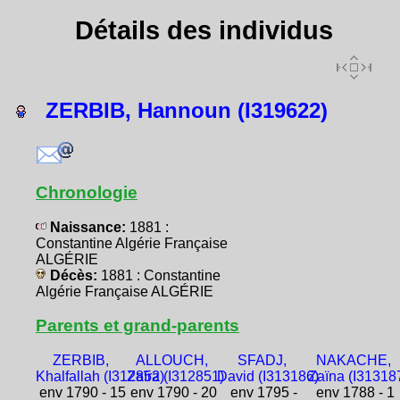
Détails des individus
ZERBIB, Hannoun (I319622)
Chronologie
Naissance:
1881 :
Constantine Algérie Française
ALGÉRIE
Décès:
1881 : Constantine
Algérie Française ALGÉRIE
Parents et grand-parents
ZERBIB,
ALLOUCH,
SFADJ,
NAKACHE,
Khalfallah (I312852)
Zaïra (I312851)
David (I313186)
Zaïna (I31318
env 1790 - 15
env 1790 - 20
env 1795 -
env 1788 - 1