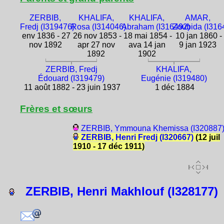
ZERBIB,
KHALIFA,
KHALIFA,
AMAR,
Fredj (I319476)
Rosa (I314046)
Abraham (I316492)
Zoubida (I316
env 1836 - 27
26 nov 1853 -
18 mai 1854 -
10 jan 1860 -
nov 1892
apr 27 nov
ava 14 jan
9 jan 1923
1892
1902
ZERBIB, Fredj
KHALIFA,
Édouard (I319479)
Eugénie (I319480)
11 août 1882 - 23 juin 1937
1 déc 1884
Frères et sœurs
ZERBIB, Ymmouna Khemissa (I320887
ZERBIB, Henri Fredj (I320667)
(12 juil
1910 - 17 déc 1911)
ZERBIB, Henri Makhlouf (I328177)