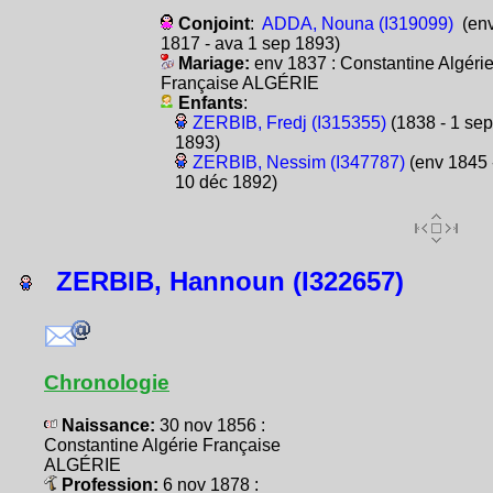
Conjoint
:
ADDA, Nouna (I319099)
(en
1817 - ava 1 sep 1893)
Mariage:
env 1837 : Constantine Algéri
Française ALGÉRIE
Enfants
:
ZERBIB, Fredj (I315355)
(1838 - 1 sep
1893)
ZERBIB, Nessim (I347787)
(env 1845 
10 déc 1892)
ZERBIB, Hannoun (I322657)
Chronologie
Naissance:
30 nov 1856 :
Constantine Algérie Française
ALGÉRIE
Profession:
6 nov 1878 :