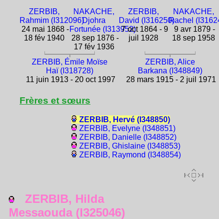
ZERBIB,
NAKACHE,
ZERBIB,
NAKACHE,
Rahmim (I312096)
Djohra
David (I316250)
Rachel (I3162
24 mai 1868 -
Fortunée (I313952)
7 oct 1864 - 9
9 avr 1879 -
18 fév 1940
28 sep 1876 -
juil 1928
18 sep 1958
17 fév 1936
ZERBIB, Émile Moïse
ZERBIB, Alice
Haï (I318728)
Barkana (I348849)
11 juin 1913 - 20 oct 1997
28 mars 1915 - 2 juil 1971
Frères et sœurs
ZERBIB, Hervé (I348850)
ZERBIB, Evelyne (I348851)
ZERBIB, Danielle (I348852)
ZERBIB, Ghislaine (I348853)
ZERBIB, Raymond (I348854)
ZERBIB, Hilda
Messaouda (I325046)