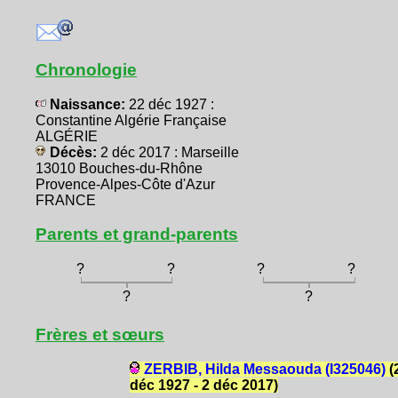
Chronologie
Naissance:
22 déc 1927 :
Constantine Algérie Française
ALGÉRIE
Décès:
2 déc 2017 : Marseille
13010 Bouches-du-Rhône
Provence-Alpes-Côte d'Azur
FRANCE
Parents et grand-parents
?
?
?
?
?
?
Frères et sœurs
ZERBIB, Hilda Messaouda (I325046)
(
déc 1927 - 2 déc 2017)