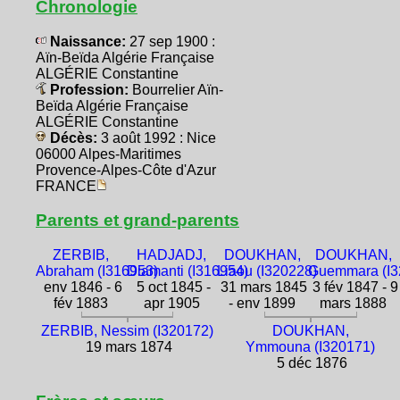
Chronologie
Naissance:
27 sep 1900 :
Aïn-Beïda Algérie Française
ALGÉRIE Constantine
Profession:
Bourrelier Aïn-
Beïda Algérie Française
ALGÉRIE Constantine
Décès:
3 août 1992 : Nice
06000 Alpes-Maritimes
Provence-Alpes-Côte d'Azur
FRANCE
Parents et grand-parents
ZERBIB,
HADJADJ,
DOUKHAN,
DOUKHAN,
Abraham (I316953)
Diamanti (I316954)
Liaou (I320228)
Guemmara (I3
env 1846 - 6
5 oct 1845 -
31 mars 1845
3 fév 1847 - 9
fév 1883
apr 1905
- env 1899
mars 1888
ZERBIB, Nessim (I320172)
DOUKHAN,
19 mars 1874
Ymmouna (I320171)
5 déc 1876