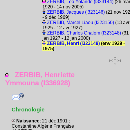
ZERBIB, Léa Yolande (I323144)
(26 ma
1920 - 14 nov 2005)
ZERBIB, Jacques (I323146)
(21 nov 19
- 9 déc 1969)
ZERBIB, Marcel Liaou (I323150)
(13 avr
1925 - 12 avr 1927)
ZERBIB, Charles Chalom (I323148)
(31
jan 1927 - 12 jan 2000)
ZERBIB, Henri (I323149)
(env 1929 -
1975)
ZERBIB, Henriette
Ymmouna (I336928)
Chronologie
Naissance:
21 déc 1901 :
Constantine Algérie Française