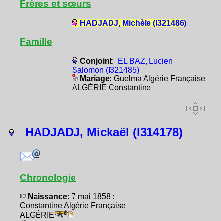
Frères et sœurs
HADJADJ, Michèle (I321486)
Famille
Conjoint
:
EL BAZ, Lucien
Salomon (I321485)
Mariage:
Guelma Algérie Française
ALGÉRIE Constantine
HADJADJ, Mickaël (I314178)
Chronologie
Naissance:
7 mai 1858 :
Constantine Algérie Française
ALGÉRIE