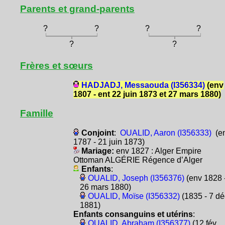
Parents et grand-parents
?
?
?
?
?
?
Frères et sœurs
HADJADJ, Messaouda (I356334)
(env
1807 - ent 22 juin 1873 et 27 mars 1880)
Famille
Conjoint
:
OUALID, Aaron (I356333)
(e
1787 - 21 juin 1873)
Mariage:
env 1827 : Alger Empire
Ottoman ALGÉRIE Régence d’Alger
Enfants
:
OUALID, Joseph (I356376)
(env 1828 
26 mars 1880)
OUALID, Moïse (I356332)
(1835 - 7 dé
1881)
Enfants consanguins et utérins
:
OUALID, Abraham (I356377)
(12 fév