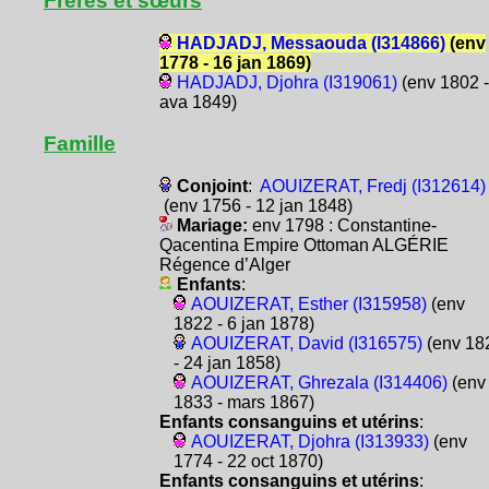
Frères et sœurs
HADJADJ, Messaouda (I314866)
(env
1778 - 16 jan 1869)
HADJADJ, Djohra (I319061)
(env 1802 -
ava 1849)
Famille
Conjoint
:
AOUIZERAT, Fredj (I312614)
(env 1756 - 12 jan 1848)
Mariage:
env 1798 : Constantine-
Qacentina Empire Ottoman ALGÉRIE
Régence d’Alger
Enfants
:
AOUIZERAT, Esther (I315958)
(env
1822 - 6 jan 1878)
AOUIZERAT, David (I316575)
(env 18
- 24 jan 1858)
AOUIZERAT, Ghrezala (I314406)
(env
1833 - mars 1867)
Enfants consanguins et utérins
:
AOUIZERAT, Djohra (I313933)
(env
1774 - 22 oct 1870)
Enfants consanguins et utérins
: