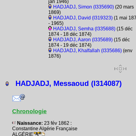
jan 1946)
HADJADJ, Simon (I335690)
(20 mars
1869)
HADJADJ, David (I319323)
(1 mai 18
- 1965)
HADJADJ, Semha (I335688)
(15 déc
1874 - 18 déc 1874)
HADJADJ, Aaron (I335689)
(15 déc
1874 - 19 déc 1874)
HADJADJ, Khalfallah (I335686)
(env
1876)
HADJADJ, Messaoud (I314087)
Chronologie
Naissance:
23 fév 1862 :
Constantine Algérie Française
ALGÉRIE