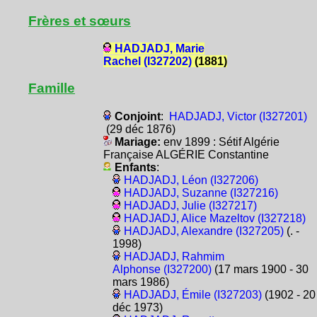
Frères et sœurs
HADJADJ, Marie
Rachel (I327202)
(1881)
Famille
Conjoint
:
HADJADJ, Victor (I327201)
(29 déc 1876)
Mariage:
env 1899 : Sétif Algérie
Française ALGÉRIE Constantine
Enfants
:
HADJADJ, Léon (I327206)
HADJADJ, Suzanne (I327216)
HADJADJ, Julie (I327217)
HADJADJ, Alice Mazeltov (I327218)
HADJADJ, Alexandre (I327205)
(. -
1998)
HADJADJ, Rahmim
Alphonse (I327200)
(17 mars 1900 - 30
mars 1986)
HADJADJ, Émile (I327203)
(1902 - 20
déc 1973)