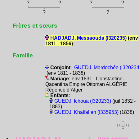
?
?
?
?
?
?
Frères et sœurs
HADJADJ, Messaouda (I320235)
(env
1811 - 1856)
Famille
Conjoint
:
GUEDJ, Mardochée (I320234
(env 1811 - 1838)
Mariage:
env 1831 : Constantine-
Qacentina Empire Ottoman ALGÉRIE
Régence d’Alger
Enfants
:
GUEDJ, Ichoua (I320233)
(juil 1832 -
1883)
GUEDJ, Khalfallah (I335953)
(1838)