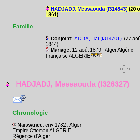
HADJADJ, Messaouda (I314843)
(20 o
1861)
Famille
Conjoint
:
ADDA, Haï (I314701)
(27 aoû
1844)
Mariage:
12 août 1879 : Alger Algérie
Française ALGÉRIE
HADJADJ, Messaouda (I326327)
Chronologie
Naissance:
env 1782 : Alger
Empire Ottoman ALGÉRIE
Régence d’Alger