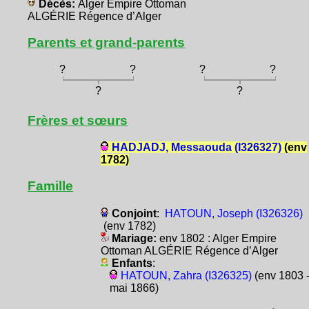
Décès:
Alger Empire Ottoman
ALGÉRIE Régence d’Alger
Parents et grand-parents
?
?
?
?
?
?
Frères et sœurs
HADJADJ, Messaouda (I326327)
(env
1782)
Famille
Conjoint
:
HATOUN, Joseph (I326326)
(env 1782)
Mariage:
env 1802 : Alger Empire
Ottoman ALGÉRIE Régence d’Alger
Enfants
:
HATOUN, Zahra (I326325)
(env 1803 -
mai 1866)