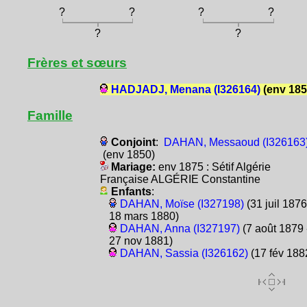
?
?
?
?
?
?
Frères et sœurs
HADJADJ, Menana (I326164)
(env 185
Famille
Conjoint
:
DAHAN, Messaoud (I326163
(env 1850)
Mariage:
env 1875 : Sétif Algérie
Française ALGÉRIE Constantine
Enfants
:
DAHAN, Moïse (I327198)
(31 juil 1876
18 mars 1880)
DAHAN, Anna (I327197)
(7 août 1879 
27 nov 1881)
DAHAN, Sassia (I326162)
(17 fév 188