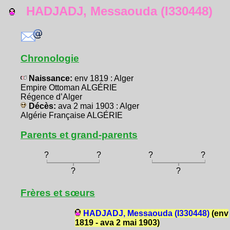
HADJADJ, Messaouda (I330448)
Chronologie
Naissance:
env 1819 : Alger
Empire Ottoman ALGÉRIE
Régence d’Alger
Décès:
ava 2 mai 1903 : Alger
Algérie Française ALGÉRIE
Parents et grand-parents
?
?
?
?
?
?
Frères et sœurs
HADJADJ, Messaouda (I330448)
(env
1819 - ava 2 mai 1903)