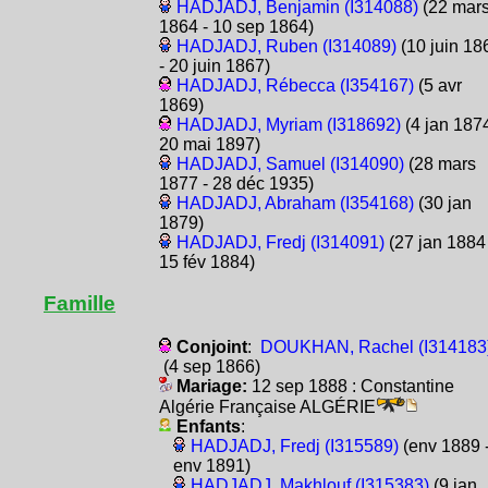
HADJADJ, Benjamin (I314088)
(22 mar
1864 - 10 sep 1864)
HADJADJ, Ruben (I314089)
(10 juin 18
- 20 juin 1867)
HADJADJ, Rébecca (I354167)
(5 avr
1869)
HADJADJ, Myriam (I318692)
(4 jan 1874
20 mai 1897)
HADJADJ, Samuel (I314090)
(28 mars
1877 - 28 déc 1935)
HADJADJ, Abraham (I354168)
(30 jan
1879)
HADJADJ, Fredj (I314091)
(27 jan 1884 
15 fév 1884)
Famille
Conjoint
:
DOUKHAN, Rachel (I314183
(4 sep 1866)
Mariage:
12 sep 1888 : Constantine
Algérie Française ALGÉRIE
Enfants
:
HADJADJ, Fredj (I315589)
(env 1889 
env 1891)
HADJADJ, Makhlouf (I315383)
(9 jan