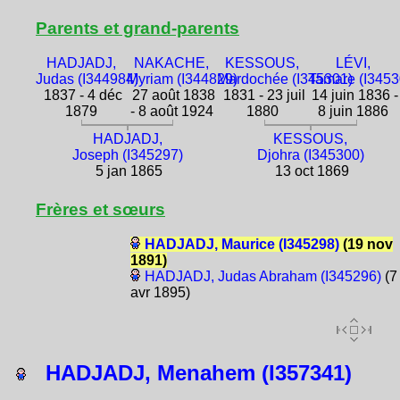
Parents et grand-parents
HADJADJ,
NAKACHE,
KESSOUS,
LÉVI,
Judas (I344984)
Myriam (I344829)
Mardochée (I345301)
Tamare (I3453
1837 - 4 déc
27 août 1838
1831 - 23 juil
14 juin 1836 -
1879
- 8 août 1924
1880
8 juin 1886
HADJADJ,
KESSOUS,
Joseph (I345297)
Djohra (I345300)
5 jan 1865
13 oct 1869
Frères et sœurs
HADJADJ, Maurice (I345298)
(19 nov
1891)
HADJADJ, Judas Abraham (I345296)
(7
avr 1895)
HADJADJ, Menahem (I357341)