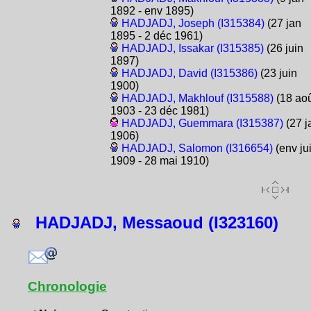
1892 - env 1895)
HADJADJ, Joseph (I315384)
(27 jan
1895 - 2 déc 1961)
HADJADJ, Issakar (I315385)
(26 juin
1897)
HADJADJ, David (I315386)
(23 juin
1900)
HADJADJ, Makhlouf (I315588)
(18 aoû
1903 - 23 déc 1981)
HADJADJ, Guemmara (I315387)
(27 j
1906)
HADJADJ, Salomon (I316654)
(env ju
1909 - 28 mai 1910)
HADJADJ, Messaoud (I323160)
Chronologie