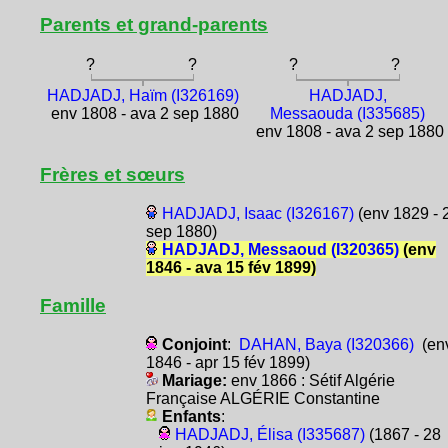
Parents et grand-parents
?
?
?
?
HADJADJ, Haïm (I326169)
HADJADJ,
env 1808 - ava 2 sep 1880
Messaouda (I335685)
env 1808 - ava 2 sep 1880
Frères et sœurs
HADJADJ, Isaac (I326167)
(env 1829 - 
sep 1880)
HADJADJ, Messaoud (I320365)
(env
1846 - ava 15 fév 1899)
Famille
Conjoint
:
DAHAN, Baya (I320366)
(en
1846 - apr 15 fév 1899)
Mariage:
env 1866 : Sétif Algérie
Française ALGÉRIE Constantine
Enfants
:
HADJADJ, Élisa (I335687)
(1867 - 28