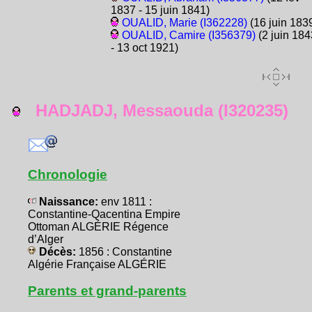
1837 - 15 juin 1841)
OUALID, Marie (I362228)
(16 juin 183
OUALID, Camire (I356379)
(2 juin 184
- 13 oct 1921)
HADJADJ, Messaouda (I320235)
Chronologie
Naissance:
env 1811 :
Constantine-Qacentina Empire
Ottoman ALGÉRIE Régence
d’Alger
Décès:
1856 : Constantine
Algérie Française ALGÉRIE
Parents et grand-parents