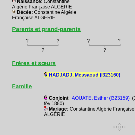
Naissance:
Constantine
Algérie Française ALGÉRIE
Décès:
Constantine Algérie
Française ALGÉRIE
Parents et grand-parents
?
?
?
?
?
?
Frères et sœurs
HADJADJ, Messaoud (I323160)
Famille
Conjoint
:
AOUATE, Esther (I323159)
(
fév 1880)
Mariage:
Constantine Algérie Française
ALGÉRIE