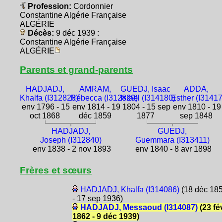
Profession:
Cordonnier
Constantine Algérie Française
ALGÉRIE
Décès:
9 déc 1939 :
Constantine Algérie Française
ALGÉRIE
Parents et grand-parents
HADJADJ,
AMRAM,
GUEDJ, Isaac
ADDA,
Khalfa (I312828)
Rébecca (I312829)
Israël (I314180)
Esther (I3141
env 1796 - 15
env 1814 - 19
1804 - 15 sep
env 1810 - 19
oct 1868
déc 1859
1877
sep 1848
HADJADJ,
GUEDJ,
Joseph (I312840)
Guemmara (I313411)
env 1838 - 2 nov 1893
env 1840 - 8 avr 1898
Frères et sœurs
HADJADJ, Khalfa (I314086)
(18 déc 18
- 17 sep 1936)
HADJADJ, Messaoud (I314087)
(23 fé
1862 - 9 déc 1939)