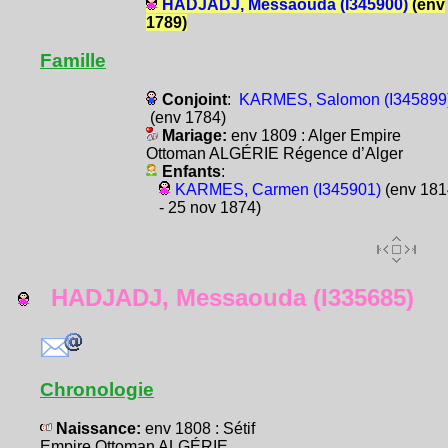
HADJADJ, Messaouda (I345900)
(env
1789)
Famille
Conjoint
:
KARMES, Salomon (I345899
(env 1784)
Mariage:
env 1809 : Alger Empire
Ottoman ALGÉRIE Régence d’Alger
Enfants
:
KARMES, Carmen (I345901)
(env 181
- 25 nov 1874)
HADJADJ, Messaouda (I335685)
Chronologie
Naissance:
env 1808 : Sétif
Empire Ottoman ALGÉRIE