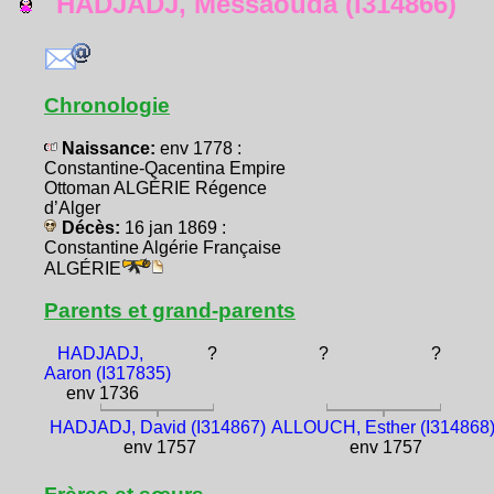
HADJADJ, Messaouda (I314866)
Chronologie
Naissance:
env 1778 :
Constantine-Qacentina Empire
Ottoman ALGÉRIE Régence
d’Alger
Décès:
16 jan 1869 :
Constantine Algérie Française
ALGÉRIE
Parents et grand-parents
HADJADJ,
?
?
?
Aaron (I317835)
env 1736
HADJADJ, David (I314867)
ALLOUCH, Esther (I314868
env 1757
env 1757