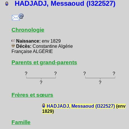
HADJADJ, Messaoud (I322527)
Chronologie
Naissance:
env 1829
Décès:
Constantine Algérie
Française ALGÉRIE
Parents et grand-parents
?
?
?
?
?
?
Frères et sœurs
HADJADJ, Messaoud (I322527)
(env
1829)
Famille