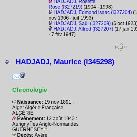
HADJADJ, Rosette
Rose (I327219)
(1904 - 1998)
HADJADJ, Edmond Isaac (I327204)
(
nov 1906 - juil 1993)
HADJADJ, Saül (I327209)
(6 oct 1923
HADJADJ, Alfred (I327207)
(17 jan 19
- 7 fév 1947)
HADJADJ, Maurice (I345298)
Chronologie
Naissance:
19 nov 1891 :
Alger Algérie Française
ALGÉRIE
Évènement:
12 août 1943 :
Aurigny Îles Anglo-Normandes
GUERNESEY
Décès:
Avéré