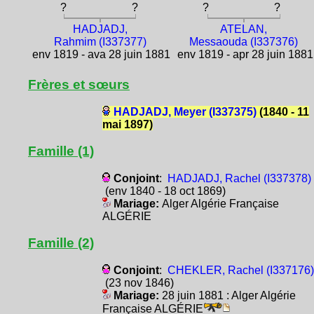
?
?
?
?
HADJADJ,
ATELAN,
Rahmim (I337377)
Messaouda (I337376)
env 1819 - ava 28 juin 1881
env 1819 - apr 28 juin 1881
Frères et sœurs
HADJADJ, Meyer (I337375)
(1840 - 11
mai 1897)
Famille (1)
Conjoint
:
HADJADJ, Rachel (I337378)
(env 1840 - 18 oct 1869)
Mariage:
Alger Algérie Française
ALGÉRIE
Famille (2)
Conjoint
:
CHEKLER, Rachel (I337176)
(23 nov 1846)
Mariage:
28 juin 1881 : Alger Algérie
Française ALGÉRIE