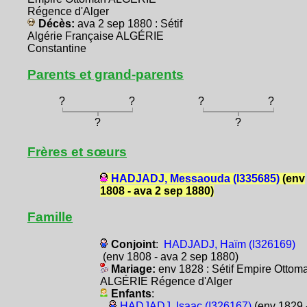
Régence d'Alger
Décès:
ava 2 sep 1880 : Sétif
Algérie Française ALGÉRIE
Constantine
Parents et grand-parents
?
?
?
?
?
?
Frères et sœurs
HADJADJ, Messaouda (I335685)
(env
1808 - ava 2 sep 1880)
Famille
Conjoint
:
HADJADJ, Haïm (I326169)
(env 1808 - ava 2 sep 1880)
Mariage:
env 1828 : Sétif Empire Ottom
ALGÉRIE Régence d'Alger
Enfants
:
HADJADJ, Isaac (I326167)
(env 1829 