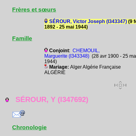
Frères et sœurs
SÉROUR, Victor Joseph (I343347)
(9 f
1892 - 25 mai 1944)
Famille
Conjoint
:
CHEMOUIL,
Marguerite (I343348)
(28 avr 1900 - 25 ma
1944)
Mariage:
Alger Algérie Française
ALGÉRIE
SÉROUR, Y (I347692)
Chronologie