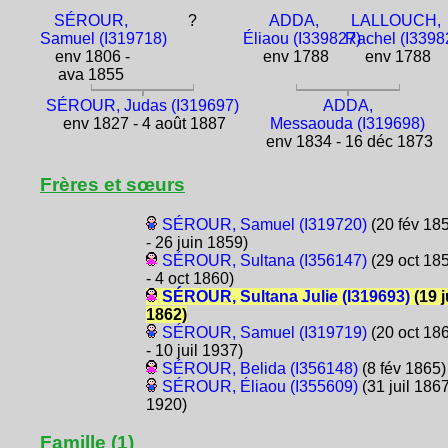
SÉROUR,
?
ADDA,
LALLOUCH,
Samuel (I319718)
Éliaou (I339827)
Rachel (I3398
env 1806 -
env 1788
env 1788
ava 1855
SÉROUR, Judas (I319697)
ADDA,
env 1827 - 4 août 1887
Messaouda (I319698)
env 1834 - 16 déc 1873
Frères et sœurs
SÉROUR, Samuel (I319720)
(20 fév 18
- 26 juin 1859)
SÉROUR, Sultana (I356147)
(29 oct 18
- 4 oct 1860)
SÉROUR, Sultana Julie (I319693)
(19 j
1862)
SÉROUR, Samuel (I319719)
(20 oct 18
- 10 juil 1937)
SÉROUR, Belida (I356148)
(8 fév 1865)
SÉROUR, Éliaou (I355609)
(31 juil 1867
1920)
Famille (1)