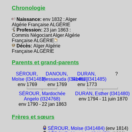
Chronologie
Naissance:
env 1832 : Alger
Algérie Française ALGÉRIE
Profession:
23 jan 1863 :
Commis Négociant Alger Algérie
Française ALGÉRIE
Décès:
Alger Algérie
Française ALGÉRIE
Parents et grand-parents
SÉROUR,
DANOUN,
DURAN,
?
Moïse (I341482)
Messaouda (I341483)
Simha (I341485)
env 1769
env 1769
env 1773
SÉROUR, Mardochée
DURAN, Esther (I341480)
Angelo (I324768)
env 1794 - 11 juin 1870
env 1790 - 22 jan 1863
Frères et sœurs
SÉROUR, Moïse (I341484)
(env 1814)