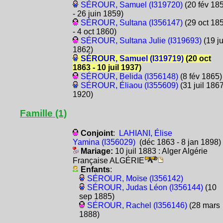
SÉROUR, Samuel (I319720)
(20 fév 18
- 26 juin 1859)
SÉROUR, Sultana (I356147)
(29 oct 18
- 4 oct 1860)
SÉROUR, Sultana Julie (I319693)
(19 ju
1862)
SÉROUR, Samuel (I319719)
(20 oct
1863 - 10 juil 1937)
SÉROUR, Belida (I356148)
(8 fév 1865)
SÉROUR, Éliaou (I355609)
(31 juil 1867
1920)
Famille (1)
Conjoint
:
LAHIANI, Élise
Yamina (I356029)
(déc 1863 - 8 jan 1898)
Mariage:
10 juil 1883 : Alger Algérie
Française ALGÉRIE
Enfants
:
SÉROUR, Moïse (I356142)
SÉROUR, Judas Léon (I356144)
(10
sep 1885)
SÉROUR, Rachel (I356146)
(28 mars
1888)