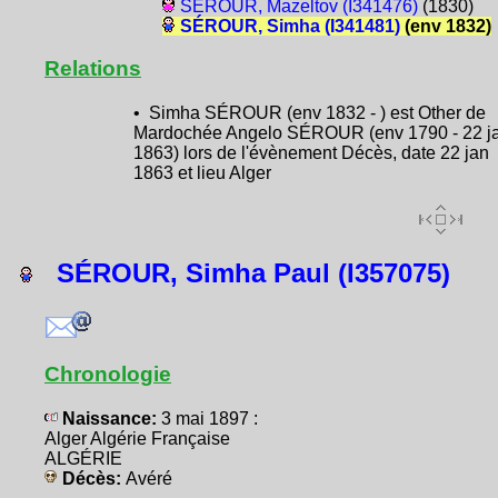
SÉROUR, Mazeltov (I341476)
(1830)
SÉROUR, Simha (I341481)
(env 1832)
Relations
• Simha SÉROUR (env 1832 - ) est Other de
Mardochée Angelo SÉROUR (env 1790 - 22 j
1863) lors de l'évènement Décès, date 22 jan
1863 et lieu Alger
SÉROUR, Simha Paul (I357075)
Chronologie
Naissance:
3 mai 1897 :
Alger Algérie Française
ALGÉRIE
Décès:
Avéré