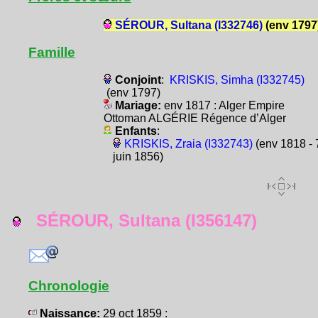
SÉROUR, Sultana (I332746)
(env 1797
Famille
Conjoint
:
KRISKIS, Simha (I332745)
(env 1797)
Mariage:
env 1817 : Alger Empire
Ottoman ALGÉRIE Régence d’Alger
Enfants
:
KRISKIS, Zraia (I332743)
(env 1818 - 
juin 1856)
SÉROUR, Sultana (I356147)
Chronologie
Naissance:
29 oct 1859 :