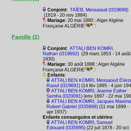
Conjoint
:
TAÏEB, Messaoud (I319699)
(1819 - 20 nov 1884)
Mariage:
20 mai 1880 : Alger Algérie
Française ALGÉRIE
Famille (2)
Conjoint
:
ATTALI BEN KOMRI,
Nathan (I319692)
(29 mars 1853 - 14 août
1930)
Mariage:
30 août 1888 : Alger Algérie
Française ALGÉRIE
Enfants
:
ATTALI BEN KOMRI, Messaoud Éliez
Raoul (I319691)
(14 fév 1895 - 4 juin 19
ATTALI BEN KOMRI, Jeanne Esther
Semha (I320091)
(env 1897 - 22 mai 190
ATTALI BEN KOMRI, Jacques Maxim
Robert Gabriel (I335998)
(11 mai 1899 -
apr 1937)
Enfants consanguins et utérins
:
ATTALI BEN KOMRI, Samuel
Édouard (I335995)
(22 juil 1878 - 20 oct