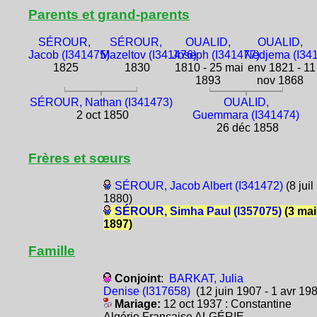
Parents et grand-parents
SÉROUR,
SÉROUR,
OUALID,
OUALID,
Jacob (I341475)
Mazeltov (I341476)
Joseph (I341477)
Nedjema (I34
1825
1830
1810 - 25 mai
env 1821 - 11
1893
nov 1868
SÉROUR, Nathan (I341473)
OUALID,
2 oct 1850
Guemmara (I341474)
26 déc 1858
Frères et sœurs
SÉROUR, Jacob Albert (I341472)
(8 juil
1880)
SÉROUR, Simha Paul (I357075)
(3 mai
1897)
Famille
Conjoint
:
BARKAT, Julia
Denise (I317658)
(12 juin 1907 - 1 avr 19
Mariage:
12 oct 1937 : Constantine
Algérie Française ALGÉRIE