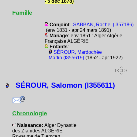
- 5 déc 1878)
Famille
Conjoint
:
SABBAN, Rachel (I357186)
(env 1831 - apr 24 mars 1891)
Mariage:
env 1851 : Alger Algérie
Française ALGÉRIE
Enfants
:
SÉROUR, Mardochée
Martin (I355619)
(1852 - apr 1922)
SÉROUR, Salomon (I355611)
Chronologie
Naissance:
Alger Dynastie
des Zianides ALGÉRIE
Royaume de Tlemcen