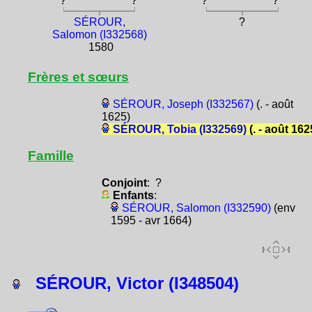
?
?
?
?
SÉROUR,
?
Salomon (I332568)
1580
Frères et sœurs
SÉROUR, Joseph (I332567)
(. - août
1625)
SÉROUR, Tobia (I332569)
(. - août 162
Famille
Conjoint
: ?
Enfants
:
SÉROUR, Salomon (I332590)
(env
1595 - avr 1664)
SÉROUR, Victor (I348504)