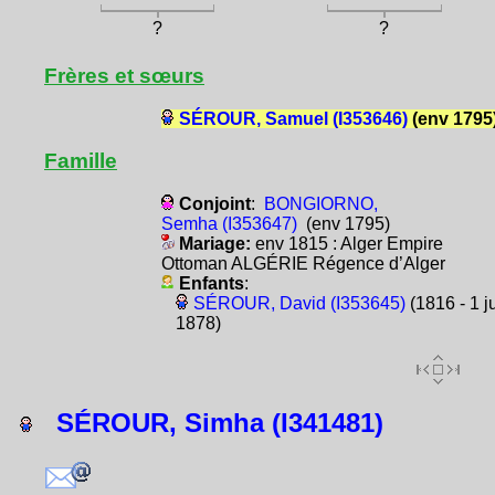
?
?
Frères et sœurs
SÉROUR, Samuel (I353646)
(env 1795
Famille
Conjoint
:
BONGIORNO,
Semha (I353647)
(env 1795)
Mariage:
env 1815 : Alger Empire
Ottoman ALGÉRIE Régence d’Alger
Enfants
:
SÉROUR, David (I353645)
(1816 - 1 ju
1878)
SÉROUR, Simha (I341481)