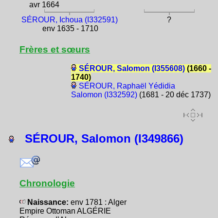
avr 1664
SÉROUR, Ichoua (I332591)
?
env 1635 - 1710
Frères et sœurs
SÉROUR, Salomon (I355608)
(1660 -
1740)
SÉROUR, Raphaël Yédidia
Salomon (I332592)
(1681 - 20 déc 1737)
SÉROUR, Salomon (I349866)
Chronologie
Naissance:
env 1781 : Alger
Empire Ottoman ALGÉRIE