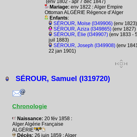
(env 1802 - apr 7 déc 1847)
Mariage:
env 1822 : Alger Empire
Ottoman ALGÉRIE Régence d’Alger
Enfants
:
SÉROUR, Moïse (I349906)
(env 1823)
SÉROUR, Aziza (I349865)
(env 1827)
SÉROUR, Élie (I349907)
(env 1833 - 
juil 1883)
SÉROUR, Joseph (I349908)
(env 1841
22 jan 1901)
SÉROUR, Samuel (I319720)
Chronologie
Naissance:
20 fév 1858 :
Alger Algérie Française
ALGÉRIE
Décès:
26 juin 1859 : Alger