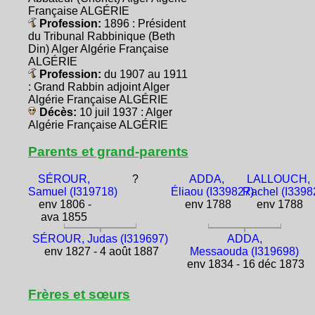
Française ALGÉRIE
Profession:
1896 : Président
du Tribunal Rabbinique (Beth
Din) Alger Algérie Française
ALGÉRIE
Profession:
du 1907 au 1911
: Grand Rabbin adjoint Alger
Algérie Française ALGÉRIE
Décès:
10 juil 1937 : Alger
Algérie Française ALGÉRIE
Parents et grand-parents
SÉROUR,
?
ADDA,
LALLOUCH,
Samuel (I319718)
Éliaou (I339827)
Rachel (I3398
env 1806 -
env 1788
env 1788
ava 1855
SÉROUR, Judas (I319697)
ADDA,
env 1827 - 4 août 1887
Messaouda (I319698)
env 1834 - 16 déc 1873
Frères et sœurs