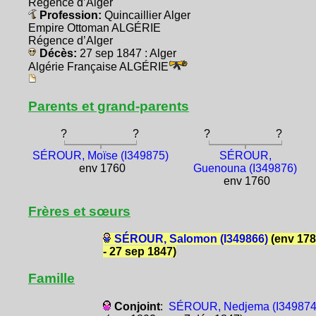
Régence d’Alger
Profession:
Quincaillier Alger
Empire Ottoman ALGÉRIE
Régence d’Alger
Décès:
27 sep 1847 : Alger
Algérie Française ALGÉRIE
Parents et grand-parents
?
?
?
?
SÉROUR, Moïse (I349875)
SÉROUR,
env 1760
Guenouna (I349876)
env 1760
Frères et sœurs
SÉROUR, Salomon (I349866)
(env 17
- 27 sep 1847)
Famille
Conjoint
:
SÉROUR, Nedjema (I349874