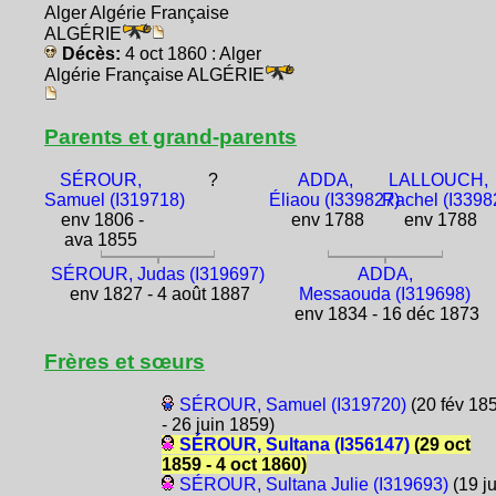
Alger Algérie Française
ALGÉRIE
Décès:
4 oct 1860 : Alger
Algérie Française ALGÉRIE
Parents et grand-parents
SÉROUR,
?
ADDA,
LALLOUCH,
Samuel (I319718)
Éliaou (I339827)
Rachel (I3398
env 1806 -
env 1788
env 1788
ava 1855
SÉROUR, Judas (I319697)
ADDA,
env 1827 - 4 août 1887
Messaouda (I319698)
env 1834 - 16 déc 1873
Frères et sœurs
SÉROUR, Samuel (I319720)
(20 fév 18
- 26 juin 1859)
SÉROUR, Sultana (I356147)
(29 oct
1859 - 4 oct 1860)
SÉROUR, Sultana Julie (I319693)
(19 ju