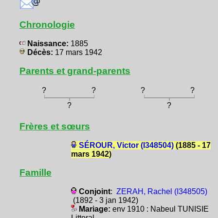
Chronologie
Naissance:
1885
Décès:
17 mars 1942
Parents et grand-parents
?
?
?
?
?
?
Frères et sœurs
SÉROUR, Victor (I348504)
(1885 - 17
mars 1942)
Famille
Conjoint
:
ZERAH, Rachel (I348505)
(1892 - 3 jan 1942)
Mariage:
env 1910 : Nabeul TUNISIE
Littoral