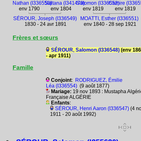
Nathan (I336550)
Sultana (I341479)
Salomon (I336552)
Camire (I3365
env 1790
env 1804
env 1819
env 1819
SÉROUR, Joseph (I336549)
MOATTI, Esther (I336551)
1830 - 24 avr 1891
env 1840 - 28 sep 1921
Frères et sœurs
SÉROUR, Salomon (I336548)
(env 18
- apr 1911)
Famille
Conjoint
:
RODRIGUEZ, Émilie
Léa (I336554)
(9 août 1877)
Mariage:
19 nov 1893 : Mustapha Algéri
Française ALGÉRIE
Enfants
:
SÉROUR, Henri Aaron (I336547)
(4 n
1911 - 20 août 1992)