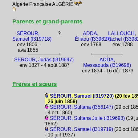
Algérie Française ALGÉRIE
Parents et grand-parents
SÉROUR,
?
ADDA,
LALLOUCH,
Samuel (I319718)
Éliaou (I339827)
Rachel (I3398
env 1806 -
env 1788
env 1788
ava 1855
SÉROUR, Judas (I319697)
ADDA,
env 1827 - 4 août 1887
Messaouda (I319698)
env 1834 - 16 déc 1873
Frères et sœurs
SÉROUR, Samuel (I319720)
(20 fév 18
- 26 juin 1859)
SÉROUR, Sultana (I356147)
(29 oct 18
- 4 oct 1860)
SÉROUR, Sultana Julie (I319693)
(19 ju
1862)
SÉROUR, Samuel (I319719)
(20 oct 18
- 10 juil 1937)