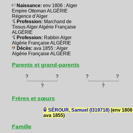
Naissance:
env 1806 : Alger
Empire Ottoman ALGÉRIE
Régence d’Alger
Profession:
Marchand de
Tissus Alger Algérie Française
ALGÉRIE
Profession:
Rabbin Alger
Algérie Française ALGÉRIE
Décès:
ava 1855 : Alger
Algérie Française ALGÉRIE
Parents et grand-parents
?
?
?
?
?
?
Frères et sœurs
SÉROUR, Samuel (I319718)
(env 1806 
ava 1855)
Famille