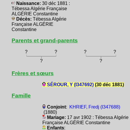
Naissance:
30 déc 1881 :
Tébessa Algérie Française
ALGÉRIE Constantine
Décès:
Tébessa Algérie
Française ALGÉRIE
Constantine
Parents et grand-parents
?
?
?
?
?
?
Frères et sœurs
SÉROUR, Y (I347692)
(30 déc 1881)
Famille
Conjoint
:
KHRIEF, Fredj (I347688)
(1880)
Mariage:
17 avr 1902 : Tébessa Algérie
Française ALGÉRIE Constantine
Enfants
: