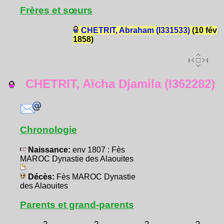
Frères et sœurs
CHETRIT, Abraham (I331533)
(10 fév
1858)
CHETRIT, Aïcha Djamila (I362282)
Chronologie
Naissance:
env 1807 : Fès
MAROC Dynastie des Alaouites
Décès:
Fès MAROC Dynastie
des Alaouites
Parents et grand-parents