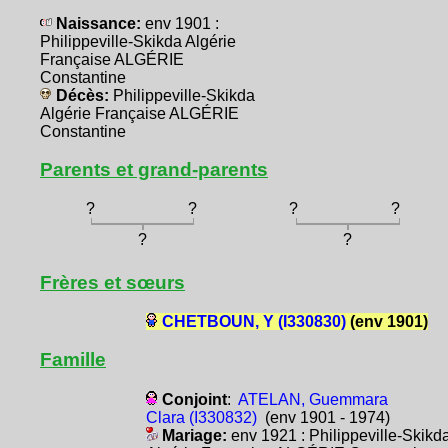
Naissance:
env 1901 :
Philippeville-Skikda Algérie
Française ALGÉRIE
Constantine
Décès:
Philippeville-Skikda
Algérie Française ALGÉRIE
Constantine
Parents et grand-parents
?
?
?
?
?
?
Frères et sœurs
CHETBOUN, Y (I330830)
(env 1901)
Famille
Conjoint
:
ATELAN, Guemmara
Clara (I330832)
(env 1901 - 1974)
Mariage:
env 1921 : Philippeville-Skikd