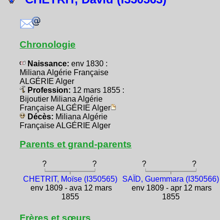
Chronologie
Naissance:
env 1830 :
Miliana Algérie Française
ALGÉRIE Alger
Profession:
12 mars 1855 :
Bijoutier Miliana Algérie
Française ALGÉRIE Alger
Décès:
Miliana Algérie
Française ALGÉRIE Alger
Parents et grand-parents
?
?
?
?
CHETRIT, Moïse (I350565)
SAÏD, Guemmara (I350566)
env 1809 - ava 12 mars
env 1809 - apr 12 mars
1855
1855
Frères et sœurs