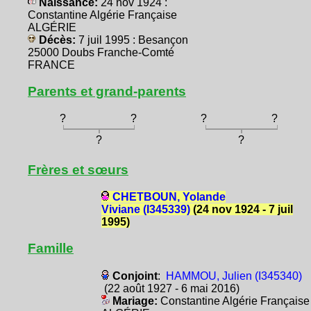
Naissance:
24 nov 1924 :
Constantine Algérie Française
ALGÉRIE
Décès:
7 juil 1995 : Besançon
25000 Doubs Franche-Comté
FRANCE
Parents et grand-parents
?
?
?
?
?
?
Frères et sœurs
CHETBOUN, Yolande
Viviane (I345339)
(24 nov 1924 - 7 juil
1995)
Famille
Conjoint
:
HAMMOU, Julien (I345340)
(22 août 1927 - 6 mai 2016)
Mariage:
Constantine Algérie Française