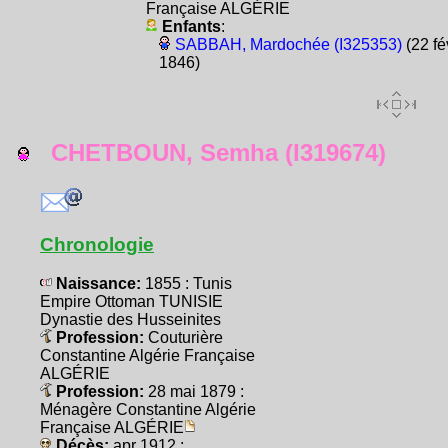
Française ALGÉRIE
Enfants
:
SABBAH, Mardochée (I325353)
(22 fé
1846)
CHETBOUN, Semha (I319674)
Chronologie
Naissance:
1855 : Tunis
Empire Ottoman TUNISIE
Dynastie des Husseinites
Profession:
Couturière
Constantine Algérie Française
ALGÉRIE
Profession:
28 mai 1879 :
Ménagère Constantine Algérie
Française ALGÉRIE
Décès:
apr 1912 :