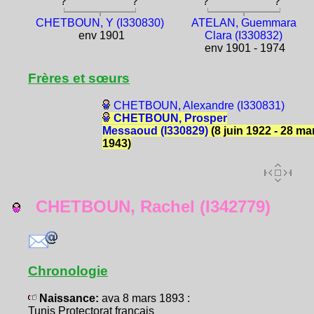
?
?
?
?
CHETBOUN, Y (I330830)
ATELAN, Guemmara
env 1901
Clara (I330832)
env 1901 - 1974
Frères et sœurs
CHETBOUN, Alexandre (I330831)
CHETBOUN, Prosper
Messaoud (I330829)
(8 juin 1922 - 28 ma
1943)
CHETBOUN, Rachel (I342779)
Chronologie
Naissance:
ava 8 mars 1893 :
Tunis Protectorat français