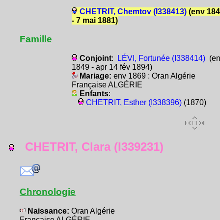
CHETRIT, Chemtov (I338413)
(env 18
- 7 mai 1881)
Famille
Conjoint
:
LÉVI, Fortunée (I338414)
(en
1849 - apr 14 fév 1894)
Mariage:
env 1869 : Oran Algérie
Française ALGÉRIE
Enfants
:
CHETRIT, Esther (I338396)
(1870)
CHETRIT, Clara (I339231)
Chronologie
Naissance:
Oran Algérie
Française ALGÉRIE