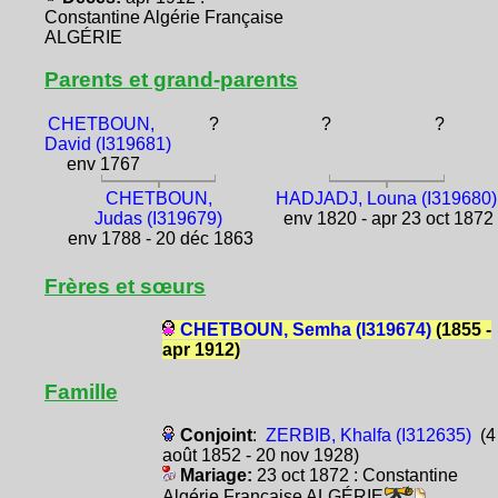
Constantine Algérie Française
ALGÉRIE
Parents et grand-parents
CHETBOUN,
?
?
?
David (I319681)
env 1767
CHETBOUN,
HADJADJ, Louna (I319680)
Judas (I319679)
env 1820 - apr 23 oct 1872
env 1788 - 20 déc 1863
Frères et sœurs
CHETBOUN, Semha (I319674)
(1855 -
apr 1912)
Famille
Conjoint
:
ZERBIB, Khalfa (I312635)
(4
août 1852 - 20 nov 1928)
Mariage:
23 oct 1872 : Constantine
Algérie Française ALGÉRIE