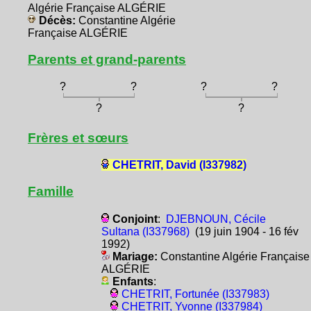
Algérie Française ALGÉRIE
Décès:
Constantine Algérie
Française ALGÉRIE
Parents et grand-parents
?
?
?
?
?
?
Frères et sœurs
CHETRIT, David (I337982)
Famille
Conjoint
:
DJEBNOUN, Cécile
Sultana (I337968)
(19 juin 1904 - 16 fév
1992)
Mariage:
Constantine Algérie Française
ALGÉRIE
Enfants
:
CHETRIT, Fortunée (I337983)
CHETRIT, Yvonne (I337984)