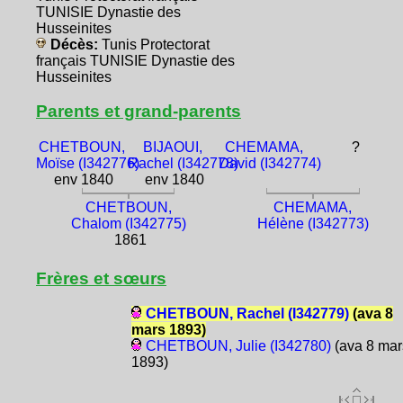
TUNISIE Dynastie des
Husseinites
Décès:
Tunis Protectorat
français TUNISIE Dynastie des
Husseinites
Parents et grand-parents
CHETBOUN,
BIJAOUI,
CHEMAMA,
?
Moïse (I342776)
Rachel (I342778)
David (I342774)
env 1840
env 1840
CHETBOUN,
CHEMAMA,
Chalom (I342775)
Hélène (I342773)
1861
Frères et sœurs
CHETBOUN, Rachel (I342779)
(ava 8
mars 1893)
CHETBOUN, Julie (I342780)
(ava 8 mar
1893)