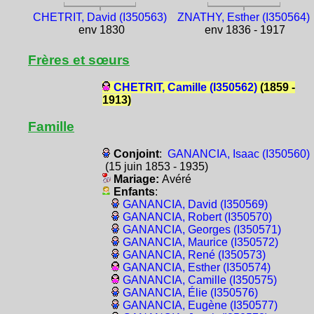
CHETRIT, David (I350563)
ZNATHY, Esther (I350564)
env 1830
env 1836 - 1917
Frères et sœurs
CHETRIT, Camille (I350562)
(1859 -
1913)
Famille
Conjoint
:
GANANCIA, Isaac (I350560)
(15 juin 1853 - 1935)
Mariage:
Avéré
Enfants
:
GANANCIA, David (I350569)
GANANCIA, Robert (I350570)
GANANCIA, Georges (I350571)
GANANCIA, Maurice (I350572)
GANANCIA, René (I350573)
GANANCIA, Esther (I350574)
GANANCIA, Camille (I350575)
GANANCIA, Élie (I350576)
GANANCIA, Eugène (I350577)