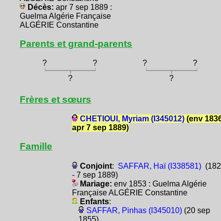
Décès:
apr 7 sep 1889 :
Guelma Algérie Française
ALGÉRIE Constantine
Parents et grand-parents
?
?
?
?
?
?
Frères et sœurs
CHETIOUI, Myriam (I345012)
(env 1836
apr 7 sep 1889)
Famille
Conjoint
:
SAFFAR, Haï (I338581)
(182
- 7 sep 1889)
Mariage:
env 1853 : Guelma Algérie
Française ALGÉRIE Constantine
Enfants
:
SAFFAR, Pinhas (I345010)
(20 sep
1855)