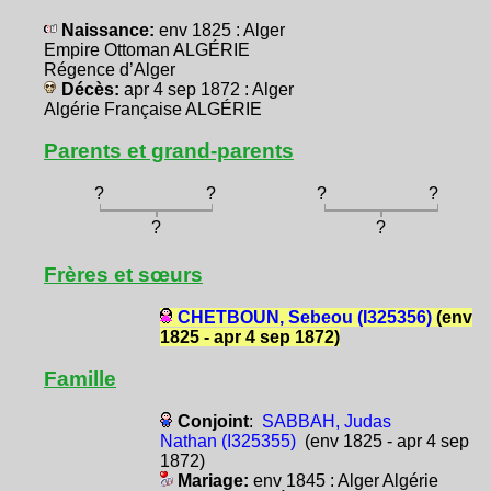
Naissance:
env 1825 : Alger
Empire Ottoman ALGÉRIE
Régence d’Alger
Décès:
apr 4 sep 1872 : Alger
Algérie Française ALGÉRIE
Parents et grand-parents
?
?
?
?
?
?
Frères et sœurs
CHETBOUN, Sebeou (I325356)
(env
1825 - apr 4 sep 1872)
Famille
Conjoint
:
SABBAH, Judas
Nathan (I325355)
(env 1825 - apr 4 sep
1872)
Mariage:
env 1845 : Alger Algérie