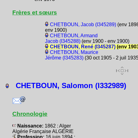
Frères et sœurs
CHETBOUN, Jacob (I345289)
(env 1898
env 1900)
CHETBOUN, Armand
Jacob (I345288)
(env 1900 - env 1900)
CHETBOUN, René (I345287)
(env 190
CHETBOUN, Maurice
Jérôme (I345283)
(30 oct 1905 - 2 juil 193
CHETBOUN, Salomon (I332989)
Chronologie
Naissance:
1862 : Alger
Algérie Française ALGÉRIE
Profession:
16 juin 1894 :