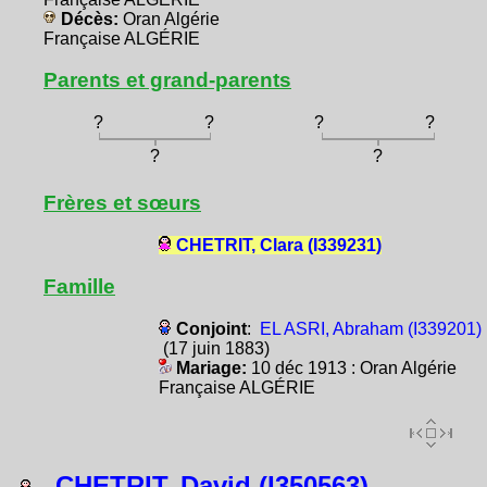
Décès:
Oran Algérie
Française ALGÉRIE
Parents et grand-parents
?
?
?
?
?
?
Frères et sœurs
CHETRIT, Clara (I339231)
Famille
Conjoint
:
EL ASRI, Abraham (I339201)
(17 juin 1883)
Mariage:
10 déc 1913 : Oran Algérie
Française ALGÉRIE
CHETRIT, David (I350563)