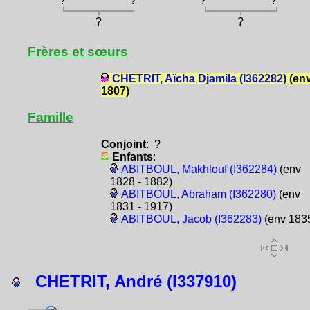
?
?
?
?
?
?
Frères et sœurs
CHETRIT, Aïcha Djamila (I362282)
(en
1807)
Famille
Conjoint
: ?
Enfants
:
ABITBOUL, Makhlouf (I362284)
(env
1828 - 1882)
ABITBOUL, Abraham (I362280)
(env
1831 - 1917)
ABITBOUL, Jacob (I362283)
(env 183
CHETRIT, André (I337910)