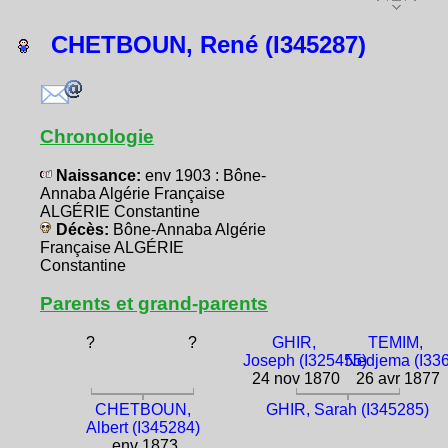
CHETBOUN, René (I345287)
Chronologie
Naissance:
env 1903 : Bône-
Annaba Algérie Française
ALGÉRIE Constantine
Décès:
Bône-Annaba Algérie
Française ALGÉRIE
Constantine
Parents et grand-parents
?
?
GHIR,
TEMIM,
Joseph (I325455)
Nedjema (I33
24 nov 1870
26 avr 1877
CHETBOUN,
GHIR, Sarah (I345285)
Albert (I345284)
env 1873