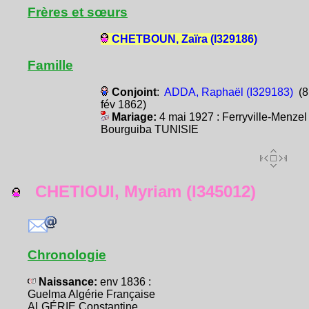
Frères et sœurs
CHETBOUN, Zaïra (I329186)
Famille
Conjoint
:
ADDA, Raphaël (I329183)
(8
fév 1862)
Mariage:
4 mai 1927 : Ferryville-Menzel
Bourguiba TUNISIE
CHETIOUI, Myriam (I345012)
Chronologie
Naissance:
env 1836 :
Guelma Algérie Française
ALGÉRIE Constantine