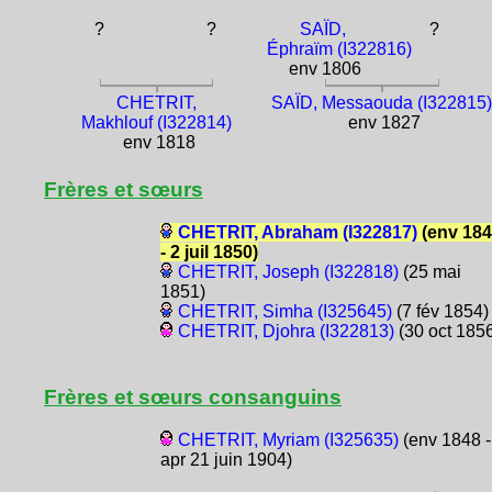
?
?
SAÏD,
?
Éphraïm (I322816)
env 1806
CHETRIT,
SAÏD, Messaouda (I322815
Makhlouf (I322814)
env 1827
env 1818
Frères et sœurs
CHETRIT, Abraham (I322817)
(env 18
- 2 juil 1850)
CHETRIT, Joseph (I322818)
(25 mai
1851)
CHETRIT, Simha (I325645)
(7 fév 1854)
CHETRIT, Djohra (I322813)
(30 oct 185
Frères et sœurs consanguins
CHETRIT, Myriam (I325635)
(env 1848 -
apr 21 juin 1904)