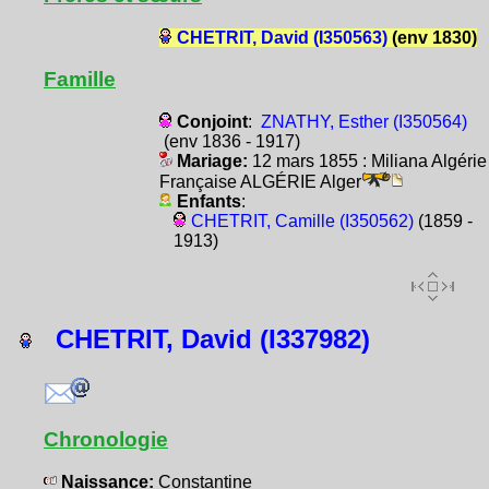
CHETRIT, David (I350563)
(env 1830)
Famille
Conjoint
:
ZNATHY, Esther (I350564)
(env 1836 - 1917)
Mariage:
12 mars 1855 : Miliana Algérie
Française ALGÉRIE Alger
Enfants
:
CHETRIT, Camille (I350562)
(1859 -
1913)
CHETRIT, David (I337982)
Chronologie
Naissance:
Constantine