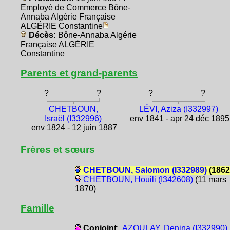
Employé de Commerce Bône-
Annaba Algérie Française
ALGÉRIE Constantine
Décès:
Bône-Annaba Algérie
Française ALGÉRIE
Constantine
Parents et grand-parents
?
?
?
?
CHETBOUN,
LÉVI, Aziza (I332997)
Israël (I332996)
env 1841 - apr 24 déc 1895
env 1824 - 12 juin 1887
Frères et sœurs
CHETBOUN, Salomon (I332989)
(1862
CHETBOUN, Houili (I342608)
(11 mars
1870)
Famille
Conjoint
:
AZOULAY, Denina (I332990)