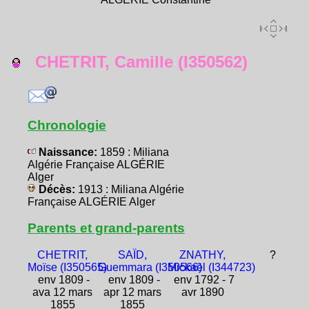
CHETRIT, Camille (I350562)
Chronologie
Naissance:
1859 : Miliana
Algérie Française ALGÉRIE
Alger
Décès:
1913 : Miliana Algérie
Française ALGÉRIE Alger
Parents et grand-parents
CHETRIT,
SAÏD,
ZNATHY,
?
Moïse (I350565)
Guemmara (I350566)
Mickaël (I344723)
env 1809 -
env 1809 -
env 1792 - 7
ava 12 mars
apr 12 mars
avr 1890
1855
1855