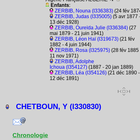
Enfants
:
ZERBIB, Nouna (I336383)
(24 fév 187
ZERBIB, Judas (I335005)
(5 avr 1877 
13 déc 1928)
ZERBIB, Oureïda Julie (I336384)
(27
mai 1879 - 21 juin 1941)
ZERBIB, Léon Haï (I319673)
(21 fév
1882 - 4 juin 1944)
ZERBIB, Rosa (I325975)
(28 fév 1885 
11 nov 1971)
ZERBIB, Adolphe
Ichoua (I354127)
(1887 - 20 jan 1889)
ZERBIB, Léa (I354126)
(21 déc 1890 -
12 déc 1891)
CHETBOUN, Y (I330830)
Chronologie