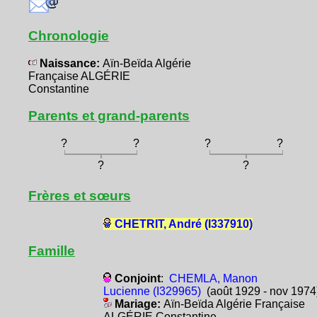
Chronologie
Naissance:
Aïn-Beïda Algérie
Française ALGÉRIE
Constantine
Parents et grand-parents
?
?
?
?
?
?
Frères et sœurs
CHETRIT, André (I337910)
Famille
Conjoint
:
CHEMLA, Manon
Lucienne (I329965)
(août 1929 - nov 1974
Mariage:
Aïn-Beïda Algérie Française
ALGÉRIE Constantine