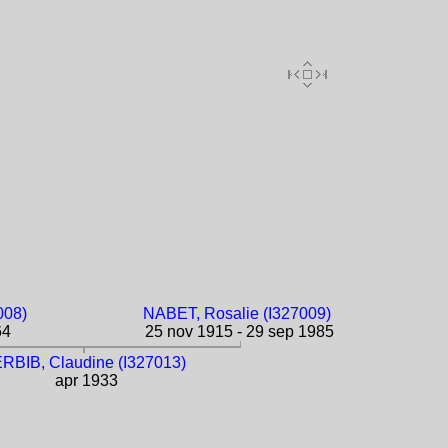
008)
NABET, Rosalie (I327009)
64
25 nov 1915 - 29 sep 1985
RBIB, Claudine (I327013)
apr 1933