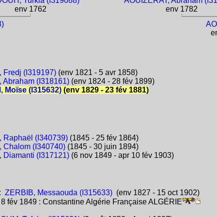
UH, Turkia (I319088)
AOUIZERAT, Abraham (I3
env 1762
env 1782
)
AO
en
Fredj (I319197)
(env 1821 - 5 avr 1858)
 Abraham (I318161)
(env 1824 - 28 fév 1899)
 Moïse (I315632)
(env 1829 - 23 fév 1881)
Raphaël (I340739)
(1845 - 25 fév 1864)
 Chalom (I340740)
(1845 - 30 juin 1894)
Diamanti (I317121)
(6 nov 1849 - apr 10 fév 1903)
:
ZERBIB, Messaouda (I315633)
(env 1827 - 15 oct 1902)
:
8 fév 1849 : Constantine Algérie Française ALGÉRIE