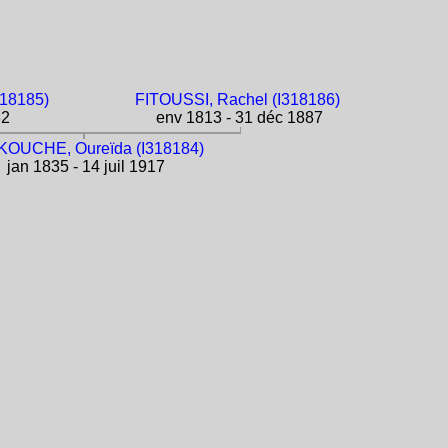
18185)
FITOUSSI, Rachel (I318186)
82
env 1813 - 31 déc 1887
OUCHE, Oureïda (I318184)
jan 1835 - 14 juil 1917