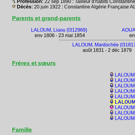
Profession:
22 sep 1890 : Tailleur d'habits Constanti
Décès:
20 juin 1922 : Constantine Algérie Française
Parents et grand-parents
LALOUM, Liaou (I312969)
AOUAT
env 1806 - 23 mai 1854
env
LALOUM, Mardochée (I3181
août 1831 - 2 déc 1879
Frères et sœurs
LALOUM, 
LALOUM, 
LALOUM, 
LALOUM, 
LALOUM,
LALOUM,
LALOUM, 
LALOUM, 
LALOUM,
Famille