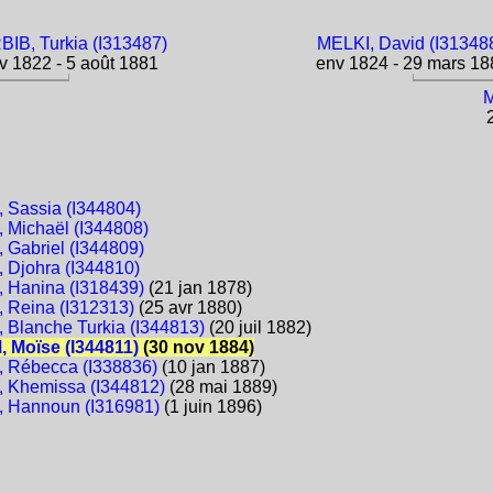
IB, Turkia (I313487)
MELKI, David (I31348
 1822 - 5 août 1881
env 1824 - 29 mars 18
M
2
Sassia (I344804)
Michaël (I344808)
Gabriel (I344809)
Djohra (I344810)
Hanina (I318439)
(21 jan 1878)
Reina (I312313)
(25 avr 1880)
Blanche Turkia (I344813)
(20 juil 1882)
 Moïse (I344811)
(30 nov 1884)
 Rébecca (I338836)
(10 jan 1887)
 Khemissa (I344812)
(28 mai 1889)
 Hannoun (I316981)
(1 juin 1896)