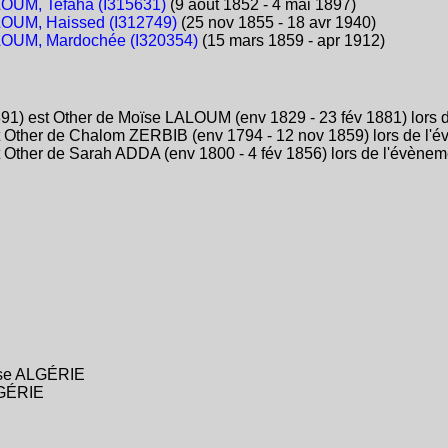
OUM, Tefaha (I315631)
(9 août 1852 - 4 mai 1897)
OUM, Haissed (I312749)
(25 nov 1855 - 18 avr 1940)
OUM, Mardochée (I320354)
(15 mars 1859 - apr 1912)
) est Other de Moïse LALOUM (env 1829 - 23 fév 1881) lors de
 Other de Chalom ZERBIB (env 1794 - 12 nov 1859) lors de l'é
Other de Sarah ADDA (env 1800 - 4 fév 1856) lors de l'évèneme
aise ALGÉRIE
LGÉRIE