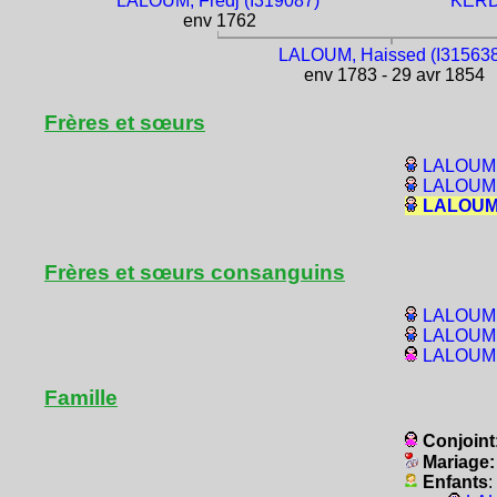
LALOUM, Fredj (I319087)
KERDO
env 1762
LALOUM, Haissed (I315638
env 1783 - 29 avr 1854
Frères et sœurs
LALOUM, 
LALOUM,
LALOUM,
Frères et sœurs consanguins
LALOUM, 
LALOUM,
LALOUM, 
Famille
Conjoint
Mariage
Enfants
: