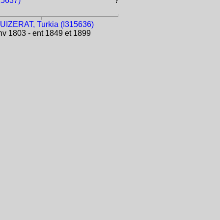
15637)
?
UIZERAT, Turkia (I315636)
v 1803 - ent 1849 et 1899