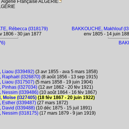
ne Algérie Française ALGÉRIE
 ALGÉRIE
E, Rébecca (I318179)
BAKKOUCHE, Makhlouf (I3
 1806 - 30 jan 1877
env 1805 - 14 juin 18
76)
BAKK
Liaou (I339492)
(3 avr 1855 - ava 5 mars 1858)
Raphaël (I326870)
(8 août 1856 - 13 sep 1915)
Liaou (I317507)
(5 mars 1858 - 19 juin 1904)
Pinhas (I327034)
(12 avr 1862 - 20 fév 1921)
 Nessim (I339486)
(10 août 1864 - 16 fév 1867)
 Moïse (I327405)
(18 fév 1867 - 20 juin 1922)
Esther (I339487)
(27 mars 1872)
David (I339488)
(10 déc 1875 - 15 juil 1891)
 Nessim (I318175)
(17 mars 1879 - 9 jan 1919)