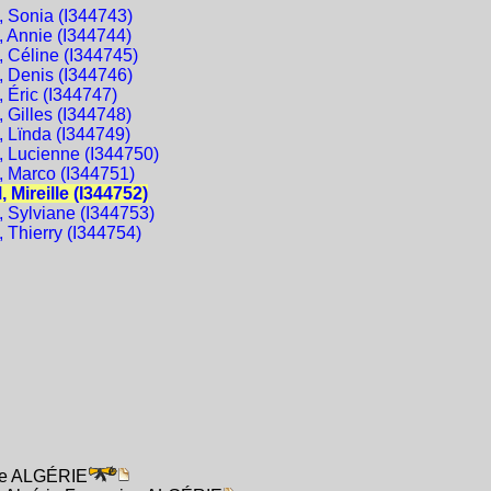
Sonia (I344743)
Annie (I344744)
Céline (I344745)
Denis (I344746)
Éric (I344747)
Gilles (I344748)
Lïnda (I344749)
Lucienne (I344750)
Marco (I344751)
Mireille (I344752)
Sylviane (I344753)
Thierry (I344754)
ise ALGÉRIE