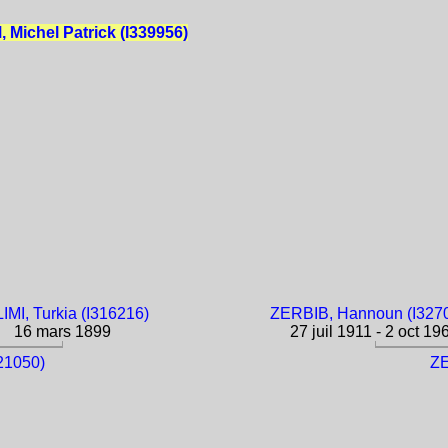
Michel Patrick (I339956)
IMI, Turkia (I316216)
ZERBIB, Hannoun (I327
16 mars 1899
27 juil 1911 - 2 oct 19
21050)
ZE