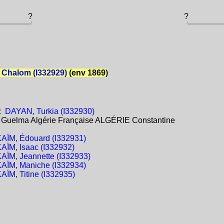
?
?
 Chalom (I332929)
(env 1869)
:
DAYAN, Turkia (I332930)
:
Guelma Algérie Française ALGÉRIE Constantine
AÏM, Édouard (I332931)
AÏM, Isaac (I332932)
AÏM, Jeannette (I332933)
AÏM, Maniche (I332934)
AÏM, Titine (I332935)