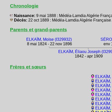
Chronologie
Naissance:
9 mai 1888 : Médéa-Lamdia Algérie Franç
Décès:
22 oct 1889 : Médéa-Lamdia Algérie Français
Parents et grand-parents
ELKAÏM, Moïse (I329932)
SÉROU
8 mai 1824 - 22 nov 1896
env 1
ELKAÏM, Éliaou Joseph (I329
1842 - apr 1909
Frères et sœurs
ELKAÏM, 
ELKAÏM, 
ELKAÏM, 
ELKAÏM, 
ELKAÏM, 
ELKAÏM, 
ELKAÏM, 
ELKAÏM, 