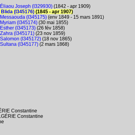
Éliaou Joseph (I329930)
(1842 - apr 1909)
Blida (I345176)
(1845 - apr 1907)
Messaouda (I345175)
(env 1849 - 15 mars 1891)
Myriam (I345174)
(30 mai 1855)
Esther (I345173)
(26 fév 1858)
Zahra (I345171)
(23 nov 1859)
Salomon (I345172)
(18 nov 1865)
Sultana (I345177)
(2 mars 1868)
ÉRIE Constantine
LGÉRIE Constantine
ne