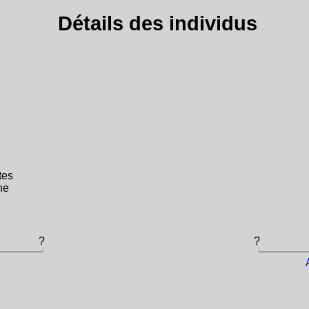
Détails des individus
tes
ne
?
?