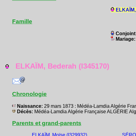
ELKAÏM, 
Famille
Conjoint
Mariage
ELKAÏM, Bederah (I345170)
Chronologie
Naissance:
29 mars 1873 : Médéa-Lamdia Algérie Fr
Décès:
Médéa-Lamdia Algérie Française ALGÉRIE Alg
Parents et grand-parents
ELKAÏM, Moïse (I329932)
SÉROU