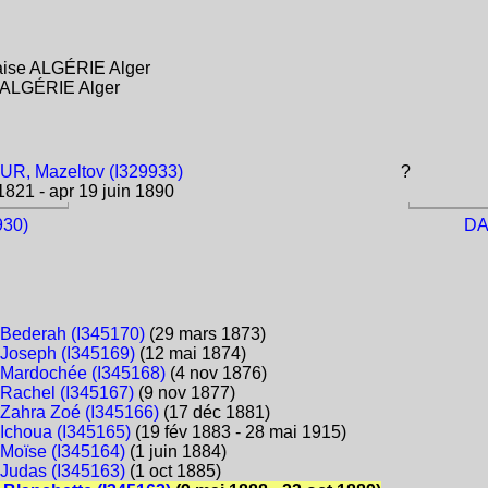
aise ALGÉRIE Alger
e ALGÉRIE Alger
R, Mazeltov (I329933)
?
821 - apr 19 juin 1890
930)
DA
Bederah (I345170)
(29 mars 1873)
Joseph (I345169)
(12 mai 1874)
Mardochée (I345168)
(4 nov 1876)
Rachel (I345167)
(9 nov 1877)
Zahra Zoé (I345166)
(17 déc 1881)
Ichoua (I345165)
(19 fév 1883 - 28 mai 1915)
Moïse (I345164)
(1 juin 1884)
Judas (I345163)
(1 oct 1885)