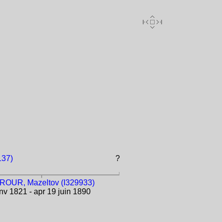
137)
?
ROUR, Mazeltov (I329933)
v 1821 - apr 19 juin 1890