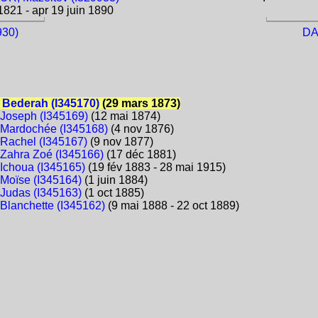
821 - apr 19 juin 1890
930)
DA
Bederah (I345170)
(29 mars 1873)
Joseph (I345169)
(12 mai 1874)
Mardochée (I345168)
(4 nov 1876)
Rachel (I345167)
(9 nov 1877)
Zahra Zoé (I345166)
(17 déc 1881)
Ichoua (I345165)
(19 fév 1883 - 28 mai 1915)
Moïse (I345164)
(1 juin 1884)
Judas (I345163)
(1 oct 1885)
Blanchette (I345162)
(9 mai 1888 - 22 oct 1889)