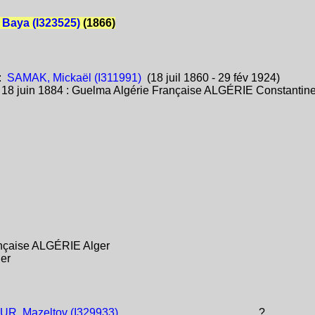
Baya (I323525)
(1866)
:
SAMAK, Mickaël (I311991)
(18 juil 1860 - 29 fév 1924)
:
18 juin 1884 : Guelma Algérie Française ALGÉRIE Constantin
ançaise ALGÉRIE Alger
er
R, Mazeltov (I329933)
?