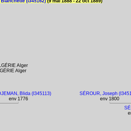
Blanchette (I345162)
(9 mai 1888 - 22 oct 1889)
ALGÉRIE Alger
LGÉRIE Alger
EMAN, Blida (I345113)
SÉROUR, Joseph (I345
env 1776
env 1800
SÉ
en