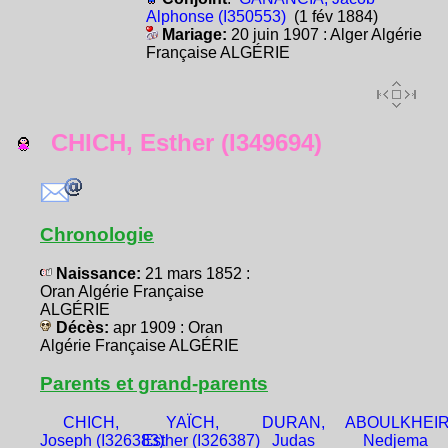
Alphonse (I350553)
(1 fév 1884)
Mariage:
20 juin 1907 : Alger Algérie
Française ALGÉRIE
CHICH, Esther (I349694)
Chronologie
Naissance:
21 mars 1852 :
Oran Algérie Française
ALGÉRIE
Décès:
apr 1909 : Oran
Algérie Française ALGÉRIE
Parents et grand-parents
CHICH,
YAÏCH,
DURAN,
ABOULKHEIR
Joseph (I326383)
Esther (I326387)
Judas
Nedjema