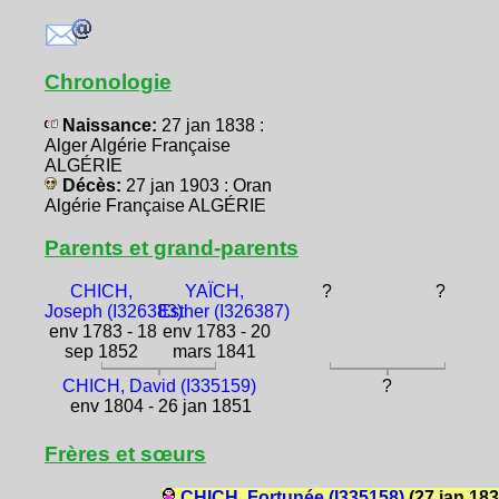
Chronologie
Naissance:
27 jan 1838 :
Alger Algérie Française
ALGÉRIE
Décès:
27 jan 1903 : Oran
Algérie Française ALGÉRIE
Parents et grand-parents
CHICH,
YAÏCH,
?
?
Joseph (I326383)
Esther (I326387)
env 1783 - 18
env 1783 - 20
sep 1852
mars 1841
CHICH, David (I335159)
?
env 1804 - 26 jan 1851
Frères et sœurs
CHICH, Fortunée (I335158)
(27 jan 18