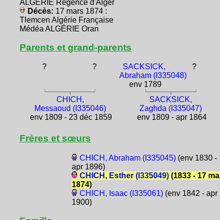
ALGÉRIE Régence d'Alger
Décès:
17 mars 1874 :
Tlemcen Algérie Française
Médéa ALGÉRIE Oran
Parents et grand-parents
?
?
SACKSICK,
?
Abraham (I335048)
env 1789
CHICH,
SACKSICK,
Messaoud (I335046)
Zaghda (I335047)
env 1809 - 23 déc 1859
env 1809 - apr 1864
Frères et sœurs
CHICH, Abraham (I335045)
(env 1830 -
apr 1896)
CHICH, Esther (I335049)
(1833 - 17 ma
1874)
CHICH, Isaac (I335061)
(env 1842 - apr
1900)