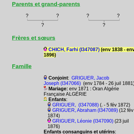
Parents et grand-parents
?
?
?
?
?
?
Frères et sœurs
CHICH, Farhi (I347087)
(env 1838 - en
1896)
Famille
Conjoint
:
GRIGUER, Jacob
Joseph (I347066)
(env 1784 - 26 juil 1881
Mariage:
env 1871 : Oran Algérie
Française ALGÉRIE
Enfants
:
GRIGUER, (I347088)
(. - 5 fév 1872)
GRIGUER, Abraham (I347089)
(12 fév
1874)
GRIGUER, Léonie (I347090)
(23 juil
1876)
Enfants consanguins et utérins
: