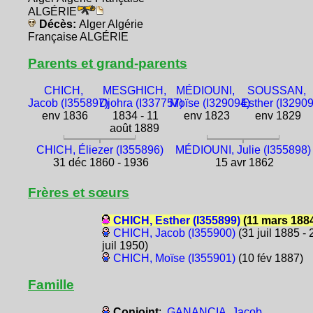
ALGÉRIE
Décès:
Alger Algérie
Française ALGÉRIE
Parents et grand-parents
CHICH,
MESGHICH,
MÉDIOUNI,
SOUSSAN,
Jacob (I355897)
Djohra (I337757)
Moïse (I329094)
Esther (I3290
env 1836
1834 - 11
env 1823
env 1829
août 1889
CHICH, Éliezer (I355896)
MÉDIOUNI, Julie (I355898)
31 déc 1860 - 1936
15 avr 1862
Frères et sœurs
CHICH, Esther (I355899)
(11 mars 188
CHICH, Jacob (I355900)
(31 juil 1885 - 
juil 1950)
CHICH, Moïse (I355901)
(10 fév 1887)
Famille
Conjoint
:
GANANCIA, Jacob