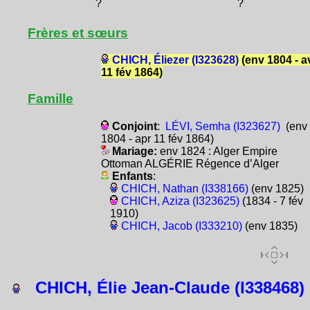
?
?
Frères et sœurs
CHICH, Éliezer (I323628)
(env 1804 - a
11 fév 1864)
Famille
Conjoint
:
LÉVI, Semha (I323627)
(env
1804 - apr 11 fév 1864)
Mariage:
env 1824 : Alger Empire
Ottoman ALGÉRIE Régence d’Alger
Enfants
:
CHICH, Nathan (I338166)
(env 1825)
CHICH, Aziza (I323625)
(1834 - 7 fév
1910)
CHICH, Jacob (I333210)
(env 1835)
CHICH, Élie Jean-Claude (I338468)