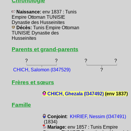
Chronologie
Naissance:
env 1837 : Tunis
Empire Ottoman TUNISIE
Dynastie des Husseinites
Décès:
Tunis Empire Ottoman
TUNISIE Dynastie des
Husseinites
Parents et grand-parents
?
?
?
?
CHICH, Salomon (I347529)
?
Frères et sœurs
CHICH, Ghezala (I347492)
(env 1837)
Famille
Conjoint
:
KHRIEF, Nessim (I347491)
(1834)
Mariage:
env 1857 : Tunis Empire