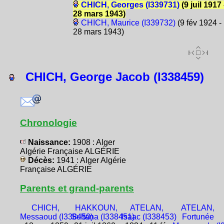
CHICH, Georges (I339731)
(9 juil 1917 
28 mars 1943)
CHICH, Maurice (I339732)
(9 fév 1924 -
28 mars 1943)
CHICH, George Jacob (I338459)
Chronologie
Naissance:
1908 : Alger
Algérie Française ALGÉRIE
Décès:
1941 : Alger Algérie
Française ALGÉRIE
Parents et grand-parents
CHICH,
HAKKOUN,
ATELAN,
ATELAN,
Messaoud (I338450)
Sultana (I338451)
Isaac (I338453)
Fortunée