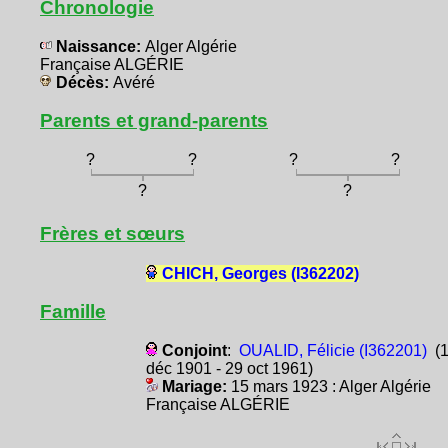
Chronologie
Naissance:
Alger Algérie
Française ALGÉRIE
Décès:
Avéré
Parents et grand-parents
?
?
?
?
?
?
Frères et sœurs
CHICH, Georges (I362202)
Famille
Conjoint
:
OUALID, Félicie (I362201)
(1
déc 1901 - 29 oct 1961)
Mariage:
15 mars 1923 : Alger Algérie
Française ALGÉRIE