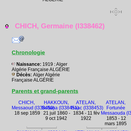
CHICH, Germaine (I338462)
Chronologie
Naissance:
1919 : Alger
Algérie Française ALGÉRIE
Décès:
Alger Algérie
Française ALGÉRIE
Parents et grand-parents
CHICH,
HAKKOUN,
ATELAN,
ATELAN,
Messaoud (I338450)
Sultana (I338451)
Isaac (I338453)
Fortunée
18 sep 1859
21 juil 1860 -
1834 - 11 fév
Messaouda (I
9 oct 1942
1922
1853 - 12
mars 1895