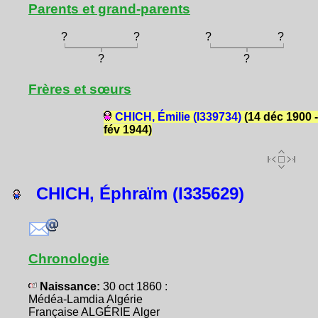
Parents et grand-parents
?
?
?
?
?
?
Frères et sœurs
CHICH, Émilie (I339734)
(14 déc 1900 -
fév 1944)
CHICH, Éphraïm (I335629)
Chronologie
Naissance:
30 oct 1860 :
Médéa-Lamdia Algérie
Française ALGÉRIE Alger