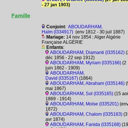
- 27 jan 1903)
Famille
Conjoint
:
ABOUDARHAM,
Haïm (I334917)
(env 1812 - 30 juil 1887)
Mariage:
14 nov 1854 : Alger Algérie
Française ALGÉRIE
Enfants
:
ABOUDARHAM, Diamanti (I335162)
(
déc 1856 - 22 sep 1912)
ABOUDARHAM, Myriam (I335166)
(2
juin 1862 - 1909)
ABOUDARHAM,
David (I335167)
(1864)
ABOUDARHAM, Abraham (I335146)
(
mai 1867)
ABOUDARHAM, Sol (I335165)
(15 ao
1869 - 1914)
ABOUDARHAM, Moïse (I335201)
(en
1872)
ABOUDARHAM, Chalom (I335163)
(3
avr 1874)
ABOUDARHAM, Fanida (I335168)
(1