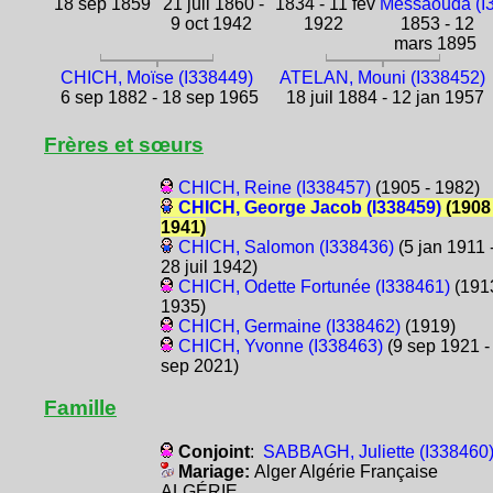
18 sep 1859
21 juil 1860 -
1834 - 11 fév
Messaouda (I
9 oct 1942
1922
1853 - 12
mars 1895
CHICH, Moïse (I338449)
ATELAN, Mouni (I338452)
6 sep 1882 - 18 sep 1965
18 juil 1884 - 12 jan 1957
Frères et sœurs
CHICH, Reine (I338457)
(1905 - 1982)
CHICH, George Jacob (I338459)
(1908 
1941)
CHICH, Salomon (I338436)
(5 jan 1911 
28 juil 1942)
CHICH, Odette Fortunée (I338461)
(1913
1935)
CHICH, Germaine (I338462)
(1919)
CHICH, Yvonne (I338463)
(9 sep 1921 -
sep 2021)
Famille
Conjoint
:
SABBAGH, Juliette (I338460
Mariage:
Alger Algérie Française
ALGÉRIE