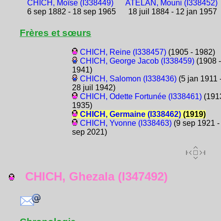
CHICH, Moïse (I338449)
ATELAN, Mouni (I338452)
6 sep 1882 - 18 sep 1965
18 juil 1884 - 12 jan 1957
Frères et sœurs
CHICH, Reine (I338457)
(1905 - 1982)
CHICH, George Jacob (I338459)
(1908 -
1941)
CHICH, Salomon (I338436)
(5 jan 1911 
28 juil 1942)
CHICH, Odette Fortunée (I338461)
(1913
1935)
CHICH, Germaine (I338462)
(1919)
CHICH, Yvonne (I338463)
(9 sep 1921 -
sep 2021)
CHICH, Ghezala (I347492)