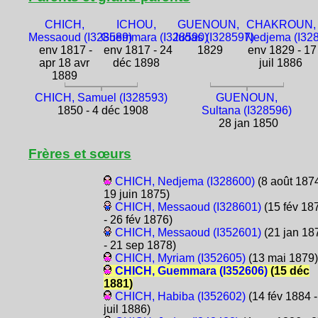
CHICH,
ICHOU,
GUENOUN,
CHAKROUN,
Messaoud (I328589)
Guemmara (I328590)
Judas (I328597)
Nedjema (I32
env 1817 -
env 1817 - 24
1829
env 1829 - 17
apr 18 avr
déc 1898
juil 1886
1889
CHICH, Samuel (I328593)
GUENOUN,
1850 - 4 déc 1908
Sultana (I328596)
28 jan 1850
Frères et sœurs
CHICH, Nedjema (I328600)
(8 août 1874
19 juin 1875)
CHICH, Messaoud (I328601)
(15 fév 18
- 26 fév 1876)
CHICH, Messaoud (I352601)
(21 jan 18
- 21 sep 1878)
CHICH, Myriam (I352605)
(13 mai 1879)
CHICH, Guemmara (I352606)
(15 déc
1881)
CHICH, Habiba (I352602)
(14 fév 1884 -
juil 1886)