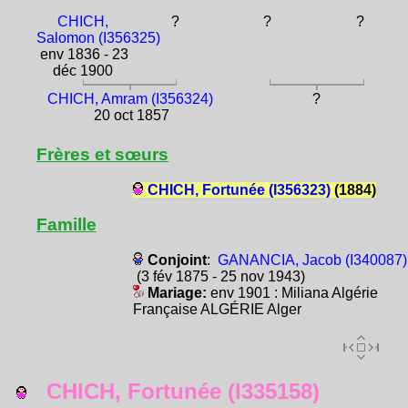
CHICH,
?
?
?
Salomon (I356325)
env 1836 - 23
déc 1900
CHICH, Amram (I356324)
?
20 oct 1857
Frères et sœurs
CHICH, Fortunée (I356323)
(1884)
Famille
Conjoint
:
GANANCIA, Jacob (I340087)
(3 fév 1875 - 25 nov 1943)
Mariage:
env 1901 : Miliana Algérie
Française ALGÉRIE Alger
CHICH, Fortunée (I335158)