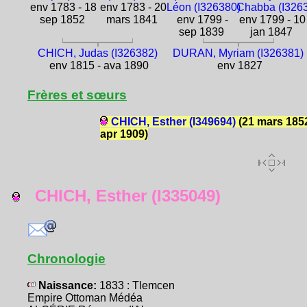
env 1783 - 18
env 1783 - 20
Léon (I326380)
Chabba (I326
sep 1852
mars 1841
env 1799 -
env 1799 - 10
sep 1839
jan 1847
CHICH, Judas (I326382)
DURAN, Myriam (I326381)
env 1815 - ava 1890
env 1827
Frères et sœurs
CHICH, Esther (I349694)
(21 mars 1852
apr 1909)
CHICH, Esther (I335049)
Chronologie
Naissance:
1833 : Tlemcen
Empire Ottoman Médéa