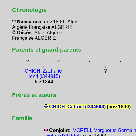
Chronologie
Naissance:
env 1890 : Alger
Algérie Française ALGÉRIE
Décès:
Alger Algérie
Française ALGÉRIE
Parents et grand-parents
?
?
?
?
CHICH, Zacharie
?
Henri (I344915)
fév 1844
Frères et sœurs
CHICH, Gabriel (I344564)
(env 1890)
Famille
Conjoint
:
MORELI, Marguerite Germai
Djohra (I344563)
(env 1890)