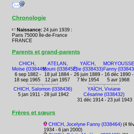
Chronologie
Naissance:
24 juin 1939 :
Paris 75000 Île-de-France
FRANCE
Parents et grand-parents
CHICH,
ATELAN,
YAÏCH,
MORYOUSSE
Moïse (I338449)
Mouni (I338452)
Élie (I338433)
Fanny (I33843
6 sep 1882 -
18 juil 1884 -
26 juin 1889 -
16 déc 1890 -
18 sep 1965
12 jan 1957
7 fév 1954
5 avr 1968
CHICH, Salomon (I338436)
YAÏCH, Viviane
5 jan 1911 - 28 juil 1942
Césarine (I338432)
31 déc 1914 - 23 juil 1943
Frères et sœurs
CHICH, Jocelyne Fanny (I338464)
(4 fé
1934 - 6 jan 2000)