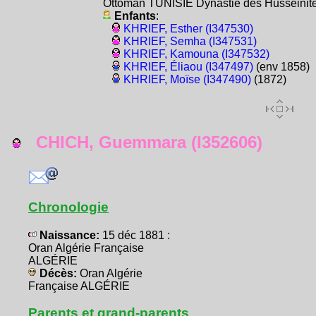
Ottoman TUNISIE Dynastie des Husseinit
Enfants
:
KHRIEF, Esther (I347530)
KHRIEF, Semha (I347531)
KHRIEF, Kamouna (I347532)
KHRIEF, Éliaou (I347497)
(env 1858)
KHRIEF, Moïse (I347490)
(1872)
CHICH, Guemmara (I352606)
Chronologie
Naissance:
15 déc 1881 :
Oran Algérie Française
ALGÉRIE
Décès:
Oran Algérie
Française ALGÉRIE
Parents et grand-parents