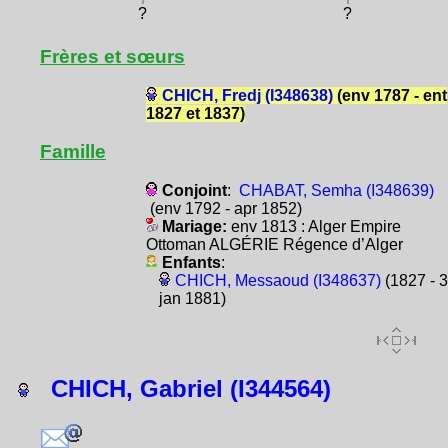
?
?
Frères et sœurs
CHICH, Fredj (I348638)
(env 1787 - ent
1827 et 1837)
Famille
Conjoint
:
CHABAT, Semha (I348639)
(env 1792 - apr 1852)
Mariage:
env 1813 : Alger Empire
Ottoman ALGÉRIE Régence d’Alger
Enfants
:
CHICH, Messaoud (I348637)
(1827 - 
jan 1881)
CHICH, Gabriel (I344564)