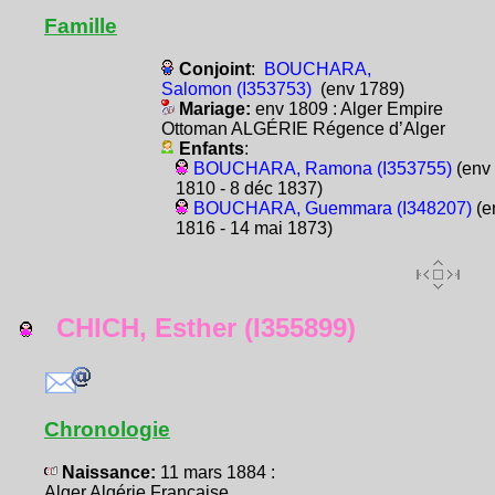
Famille
Conjoint
:
BOUCHARA,
Salomon (I353753)
(env 1789)
Mariage:
env 1809 : Alger Empire
Ottoman ALGÉRIE Régence d’Alger
Enfants
:
BOUCHARA, Ramona (I353755)
(env
1810 - 8 déc 1837)
BOUCHARA, Guemmara (I348207)
(e
1816 - 14 mai 1873)
CHICH, Esther (I355899)
Chronologie
Naissance:
11 mars 1884 :
Alger Algérie Française