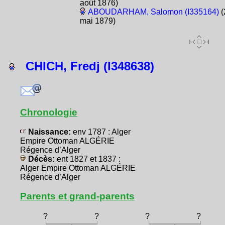
août 1876)
ABOUDARHAM, Salomon (I335164)
(
mai 1879)
CHICH, Fredj (I348638)
Chronologie
Naissance:
env 1787 : Alger
Empire Ottoman ALGÉRIE
Régence d’Alger
Décès:
ent 1827 et 1837 :
Alger Empire Ottoman ALGÉRIE
Régence d’Alger
Parents et grand-parents
?
?
?
?