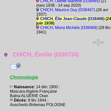
CHICH, Odette Marlène (I338465)
(21
mars 1936 - 14 sep 2020)
CHICH, Maurice Guy (I338467)
(26 avr
1937)
CHICH, Élie Jean-Claude (I338468)
(2
juin 1939)
CHICH, Mona Michèle (I338469)
(28 fév
1941)
CHICH, Émilie (I339734)
Chronologie
Naissance:
14 déc 1900 :
Mascara Algérie Française
Batna ALGÉRIE Oran
Décès:
8 fév 1944 :
Auschwitz-Birkenau POLOGNE