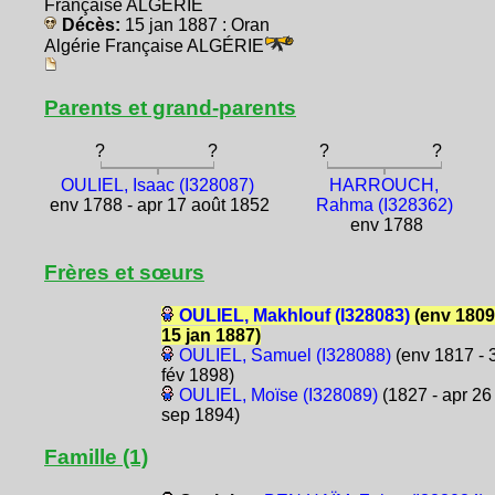
Française ALGÉRIE
Décès:
15 jan 1887 : Oran
Algérie Française ALGÉRIE
Parents et grand-parents
?
?
?
?
OULIEL, Isaac (I328087)
HARROUCH,
env 1788 - apr 17 août 1852
Rahma (I328362)
env 1788
Frères et sœurs
OULIEL, Makhlouf (I328083)
(env 1809
15 jan 1887)
OULIEL, Samuel (I328088)
(env 1817 - 
fév 1898)
OULIEL, Moïse (I328089)
(1827 - apr 26
sep 1894)
Famille (1)