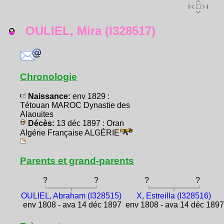
OULIEL, Mira (I328517)
Chronologie
Naissance:
env 1829 :
Tétouan MAROC Dynastie des
Alaouites
Décès:
13 déc 1897 : Oran
Algérie Française ALGÉRIE
Parents et grand-parents
?
?
?
?
OULIEL, Abraham (I328515)
X, Estreilla (I328516)
env 1808 - ava 14 déc 1897
env 1808 - ava 14 déc 189