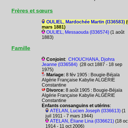
Frères et sœurs
OULIEL, Mardochée Martin (I336583)
(
mars 1881)
OULIEL, Messaouda (I336574)
(1 août
1883)
Famille
Conjoint
:
CHOUCHANA, Djohra
Jeanne (I336584)
(28 oct 1887 - 18 sep
1975)
Mariage:
8 fév 1905 : Bougie-Béjaïa
Algérie Française Kabylie ALGÉRIE
Constantine
Divorce:
8 août 1905 : Bougie-Béjaïa
Algérie Française Kabylie ALGÉRIE
Constantine
Enfants consanguins et utérins
:
ATELAN, Lucien Joseph (I336613)
(1
juil 1911 - 7 mars 1944)
ATELAN, Éliane Lina (I336621)
(18 oc
1914 - 11 oct 2006)