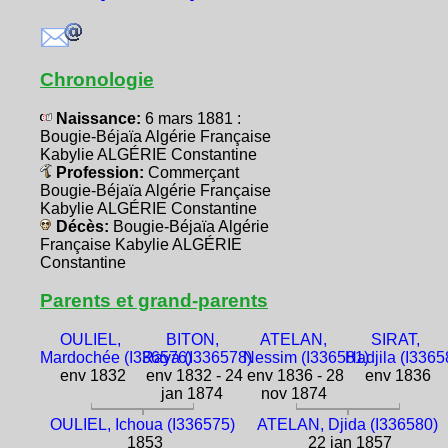
Chronologie
Naissance:
6 mars 1881 :
Bougie-Béjaïa Algérie Française
Kabylie ALGÉRIE Constantine
Profession:
Commerçant
Bougie-Béjaïa Algérie Française
Kabylie ALGÉRIE Constantine
Décès:
Bougie-Béjaïa Algérie
Française Kabylie ALGÉRIE
Constantine
Parents et grand-parents
OULIEL,
BITON,
ATELAN,
SIRAT,
Mardochée (I336576)
Raya (I336578)
Nessim (I336581)
Hadjila (I3365
env 1832
env 1832 - 24
env 1836 - 28
env 1836
jan 1874
nov 1874
OULIEL, Ichoua (I336575)
ATELAN, Djida (I336580)
1853
22 jan 1857