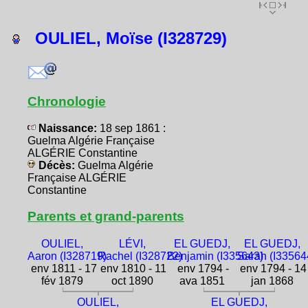
OULIEL, Moïse (I328729)
Chronologie
Naissance:
18 sep 1861 :
Guelma Algérie Française
ALGÉRIE Constantine
Décès:
Guelma Algérie
Française ALGÉRIE
Constantine
Parents et grand-parents
OULIEL,
LÉVI,
EL GUEDJ,
EL GUEDJ,
Aaron (I328719)
Rachel (I328722)
Benjamin (I335643)
Sarah (I33564
env 1811 - 17
env 1810 - 11
env 1794 -
env 1794 - 14
fév 1879
oct 1890
ava 1851
jan 1868
OULIEL,
EL GUEDJ,