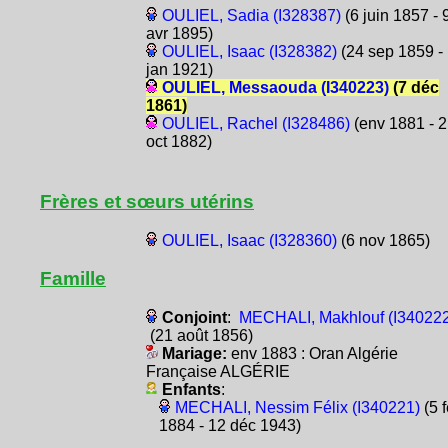
OULIEL, Sadia (I328387)
(6 juin 1857 - 
avr 1895)
OULIEL, Isaac (I328382)
(24 sep 1859 -
jan 1921)
OULIEL, Messaouda (I340223)
(7 déc
1861)
OULIEL, Rachel (I328486)
(env 1881 - 2
oct 1882)
Frères et sœurs utérins
OULIEL, Isaac (I328360)
(6 nov 1865)
Famille
Conjoint
:
MECHALI, Makhlouf (I340222
(21 août 1856)
Mariage:
env 1883 : Oran Algérie
Française ALGÉRIE
Enfants
:
MECHALI, Nessim Félix (I340221)
(5 
1884 - 12 déc 1943)