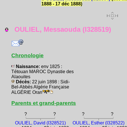
1888 - 17 déc 1888)
OULIEL, Messaouda (I328519)
Chronologie
Naissance:
env 1825 :
Tétouan MAROC Dynastie des
Alaouites
Décès:
22 juin 1898 : Sidi-
Bel-Abbès Algérie Française
ALGÉRIE Oran
Parents et grand-parents
?
?
?
?
OULIEL, David (I328521)
OULIEL, Esther (I328522)