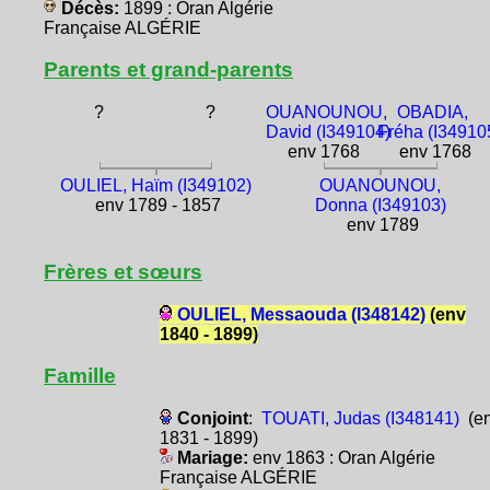
Décès:
1899 : Oran Algérie
Française ALGÉRIE
Parents et grand-parents
?
?
OUANOUNOU,
OBADIA,
David (I349104)
Fréha (I34910
env 1768
env 1768
OULIEL, Haïm (I349102)
OUANOUNOU,
env 1789 - 1857
Donna (I349103)
env 1789
Frères et sœurs
OULIEL, Messaouda (I348142)
(env
1840 - 1899)
Famille
Conjoint
:
TOUATI, Judas (I348141)
(e
1831 - 1899)
Mariage:
env 1863 : Oran Algérie
Française ALGÉRIE