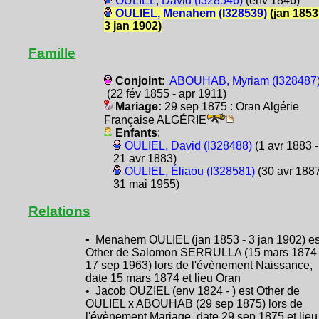
OULIEL, David (I328546)
(env 1846)
OULIEL, Menahem (I328539)
(jan 1853
3 jan 1902)
Famille
Conjoint
:
ABOUHAB, Myriam (I328487
(22 fév 1855 - apr 1911)
Mariage:
29 sep 1875 : Oran Algérie
Française ALGÉRIE
Enfants
:
OULIEL, David (I328488)
(1 avr 1883 -
21 avr 1883)
OULIEL, Éliaou (I328581)
(30 avr 1887
31 mai 1955)
Relations
• Menahem OULIEL (jan 1853 - 3 jan 1902) es
Other de Salomon SERRULLA (15 mars 1874 
17 sep 1963) lors de l'évènement Naissance,
date 15 mars 1874 et lieu Oran
• Jacob OUZIEL (env 1824 - ) est Other de
OULIEL x ABOUHAB (29 sep 1875) lors de
l'évènement Mariage, date 29 sep 1875 et lieu