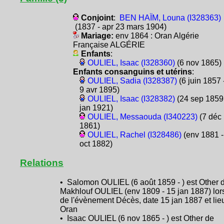
Conjoint
:
BEN HAÏM, Louna (I328363)
(1837 - apr 23 mars 1904)
Mariage:
env 1864 : Oran Algérie
Française ALGÉRIE
Enfants
:
OULIEL, Isaac (I328360)
(6 nov 1865)
Enfants consanguins et utérins
:
OULIEL, Sadia (I328387)
(6 juin 1857 
9 avr 1895)
OULIEL, Isaac (I328382)
(24 sep 1859 
jan 1921)
OULIEL, Messaouda (I340223)
(7 déc
1861)
OULIEL, Rachel (I328486)
(env 1881 -
oct 1882)
Relations
• Salomon OULIEL (6 août 1859 - ) est Other 
Makhlouf OULIEL (env 1809 - 15 jan 1887) lor
de l'évènement Décès, date 15 jan 1887 et lie
Oran
• Isaac OULIEL (6 nov 1865 - ) est Other de