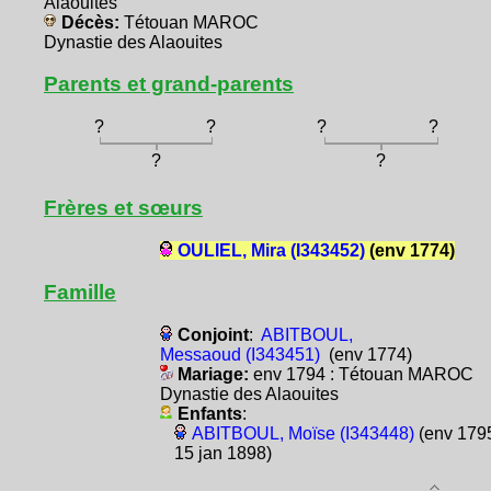
Alaouites
Décès:
Tétouan MAROC
Dynastie des Alaouites
Parents et grand-parents
?
?
?
?
?
?
Frères et sœurs
OULIEL, Mira (I343452)
(env 1774)
Famille
Conjoint
:
ABITBOUL,
Messaoud (I343451)
(env 1774)
Mariage:
env 1794 : Tétouan MAROC
Dynastie des Alaouites
Enfants
:
ABITBOUL, Moïse (I343448)
(env 1795
15 jan 1898)