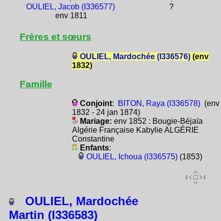
OULIEL, Jacob (I336577)
?
env 1811
Frères et sœurs
OULIEL, Mardochée (I336576)
(env
1832)
Famille
Conjoint
:
BITON, Raya (I336578)
(env
1832 - 24 jan 1874)
Mariage:
env 1852 : Bougie-Béjaïa
Algérie Française Kabylie ALGÉRIE
Constantine
Enfants
:
OULIEL, Ichoua (I336575)
(1853)
OULIEL, Mardochée
Martin (I336583)