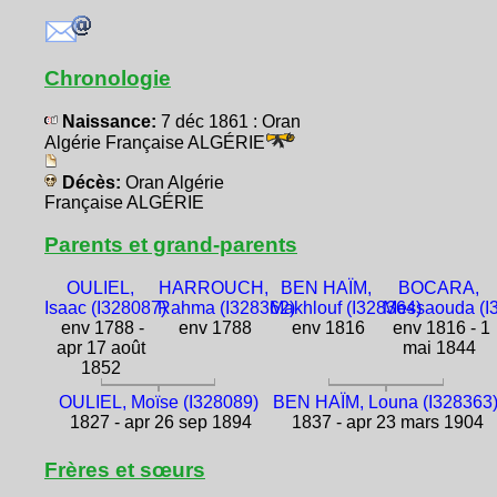
Chronologie
Naissance:
7 déc 1861 : Oran
Algérie Française ALGÉRIE
Décès:
Oran Algérie
Française ALGÉRIE
Parents et grand-parents
OULIEL,
HARROUCH,
BEN HAÏM,
BOCARA,
Isaac (I328087)
Rahma (I328362)
Makhlouf (I328364)
Messaouda (I
env 1788 -
env 1788
env 1816
env 1816 - 1
apr 17 août
mai 1844
1852
OULIEL, Moïse (I328089)
BEN HAÏM, Louna (I328363
1827 - apr 26 sep 1894
1837 - apr 23 mars 1904
Frères et sœurs