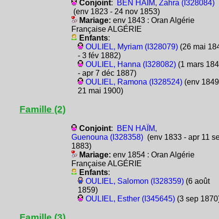
Conjoint
:
BEN HAÏM, Zahra (I328084)
(env 1823 - 24 nov 1853)
Mariage:
env 1843 : Oran Algérie
Française ALGÉRIE
Enfants
:
OULIEL, Myriam (I328079)
(26 mai 18
- 3 fév 1882)
OULIEL, Hanna (I328082)
(1 mars 18
- apr 7 déc 1887)
OULIEL, Ramona (I328524)
(env 1849
21 mai 1900)
Famille (2)
Conjoint
:
BEN HAÏM,
Guenouna (I328358)
(env 1833 - apr 11 s
1883)
Mariage:
env 1854 : Oran Algérie
Française ALGÉRIE
Enfants
:
OULIEL, Salomon (I328359)
(6 août
1859)
OULIEL, Esther (I345645)
(3 sep 1870
Famille (3)