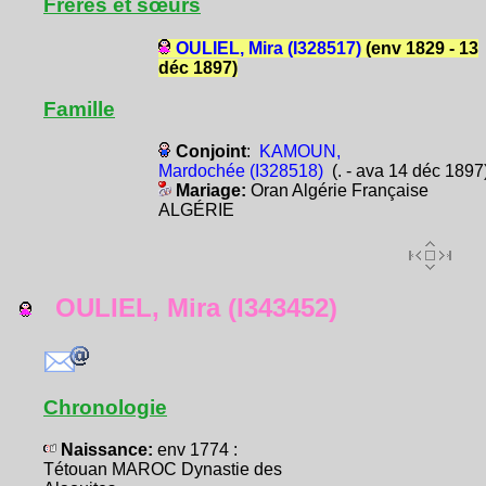
Frères et sœurs
OULIEL, Mira (I328517)
(env 1829 - 13
déc 1897)
Famille
Conjoint
:
KAMOUN,
Mardochée (I328518)
(. - ava 14 déc 1897
Mariage:
Oran Algérie Française
ALGÉRIE
OULIEL, Mira (I343452)
Chronologie
Naissance:
env 1774 :
Tétouan MAROC Dynastie des