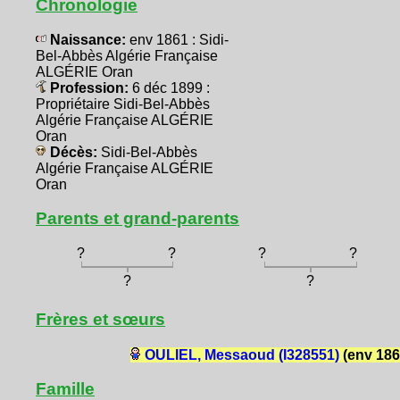
Chronologie
Naissance:
env 1861 : Sidi-
Bel-Abbès Algérie Française
ALGÉRIE Oran
Profession:
6 déc 1899 :
Propriétaire Sidi-Bel-Abbès
Algérie Française ALGÉRIE
Oran
Décès:
Sidi-Bel-Abbès
Algérie Française ALGÉRIE
Oran
Parents et grand-parents
?
?
?
?
?
?
Frères et sœurs
OULIEL, Messaoud (I328551)
(env 186
Famille