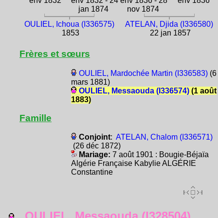
env 1832
env 1832 - 24
env 1836 - 28
env 1836
jan 1874
nov 1874
OULIEL, Ichoua (I336575)
ATELAN, Djida (I336580)
1853
22 jan 1857
Frères et sœurs
OULIEL, Mardochée Martin (I336583)
(6
mars 1881)
OULIEL, Messaouda (I336574)
(1 août
1883)
Famille
Conjoint
:
ATELAN, Chalom (I336571)
(26 déc 1872)
Mariage:
7 août 1901 : Bougie-Béjaïa
Algérie Française Kabylie ALGÉRIE
Constantine
OULIEL, Messaouda (I328504)