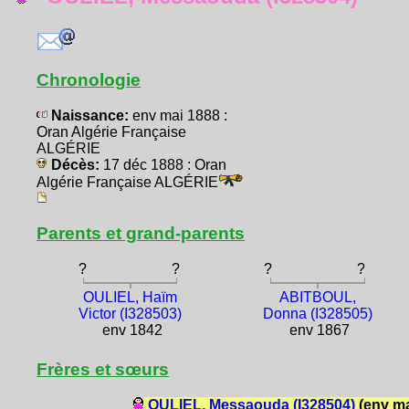
Chronologie
Naissance:
env mai 1888 :
Oran Algérie Française
ALGÉRIE
Décès:
17 déc 1888 : Oran
Algérie Française ALGÉRIE
Parents et grand-parents
?
?
?
?
OULIEL, Haïm
ABITBOUL,
Victor (I328503)
Donna (I328505)
env 1842
env 1867
Frères et sœurs
OULIEL, Messaouda (I328504)
(env m