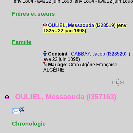
env 1804 - ava 22 juin 1898
env 1804 - ava 22 juin 189
Frères et sœurs
OULIEL, Messaouda (I328519)
(env
1825 - 22 juin 1898)
Famille
Conjoint
:
GABBAY, Jacob (I328520)
(. 
ava 22 juin 1898)
Mariage:
Oran Algérie Française
ALGÉRIE
OULIEL, Messaouda (I357163)
Chronologie