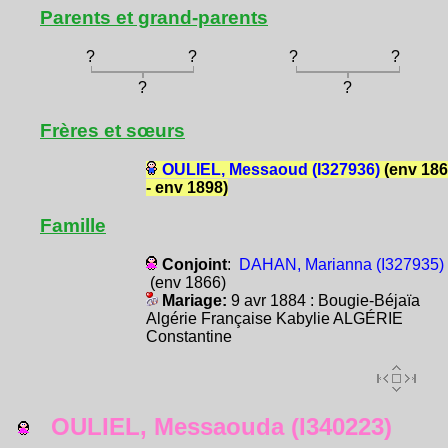
Parents et grand-parents
?
?
?
?
?
?
Frères et sœurs
OULIEL, Messaoud (I327936)
(env 18
- env 1898)
Famille
Conjoint
:
DAHAN, Marianna (I327935)
(env 1866)
Mariage:
9 avr 1884 : Bougie-Béjaïa
Algérie Française Kabylie ALGÉRIE
Constantine
OULIEL, Messaouda (I340223)