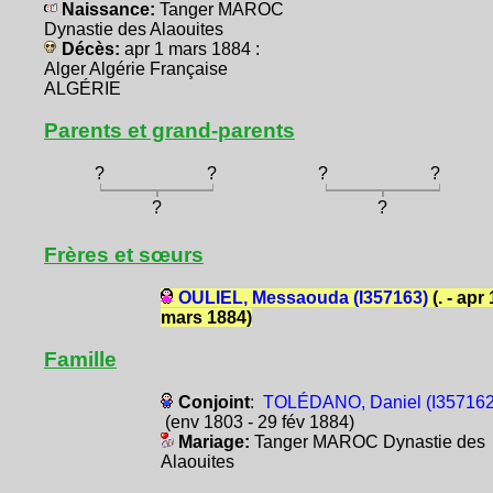
Naissance:
Tanger MAROC
Dynastie des Alaouites
Décès:
apr 1 mars 1884 :
Alger Algérie Française
ALGÉRIE
Parents et grand-parents
?
?
?
?
?
?
Frères et sœurs
OULIEL, Messaouda (I357163)
(. - apr 
mars 1884)
Famille
Conjoint
:
TOLÉDANO, Daniel (I357162
(env 1803 - 29 fév 1884)
Mariage:
Tanger MAROC Dynastie des
Alaouites