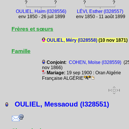
?
?
?
?
OULIEL, Haïm (I328556)
LÉVI, Esther (I328557)
env 1850 - 26 juil 1899
env 1850 - 11 août 1899
Frères et sœurs
OULIEL, Méry (I328558)
(10 nov 1871)
Famille
Conjoint
:
COHEN, Moïse (I328559)
(2
nov 1866)
Mariage:
19 sep 1900 : Oran Algérie
Française ALGÉRIE
OULIEL, Messaoud (I328551)