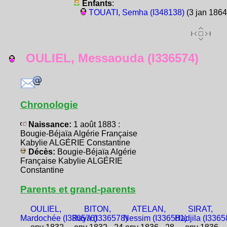
Enfants
:
TOUATI, Semha (I348138)
(3 jan 1864
OULIEL, Messaouda (I336574)
Chronologie
Naissance:
1 août 1883 :
Bougie-Béjaïa Algérie Française
Kabylie ALGÉRIE Constantine
Décès:
Bougie-Béjaïa Algérie
Française Kabylie ALGÉRIE
Constantine
Parents et grand-parents
OULIEL,
BITON,
ATELAN,
SIRAT,
Mardochée (I336576)
Raya (I336578)
Nessim (I336581)
Hadjila (I3365