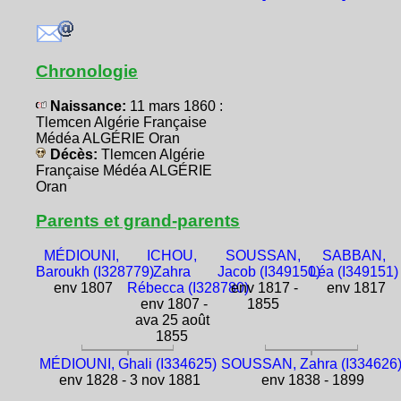
Chronologie
Naissance:
11 mars 1860 :
Tlemcen Algérie Française
Médéa ALGÉRIE Oran
Décès:
Tlemcen Algérie
Française Médéa ALGÉRIE
Oran
Parents et grand-parents
MÉDIOUNI,
ICHOU,
SOUSSAN,
SABBAN,
Baroukh (I328779)
Zahra
Jacob (I349150)
Léa (I349151)
env 1807
Rébecca (I328780)
env 1817 -
env 1817
env 1807 -
1855
ava 25 août
1855
MÉDIOUNI, Ghali (I334625)
SOUSSAN, Zahra (I334626
env 1828 - 3 nov 1881
env 1838 - 1899