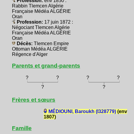
Profession:
env 1850 :
Rabbin Tlemcen Algérie
Française Médéa ALGÉRIE
Oran
Profession:
17 juin 1872 :
Négociant Tlemcen Algérie
Française Médéa ALGÉRIE
Oran
Décès:
Tlemcen Empire
Ottoman Médéa ALGÉRIE
Régence d'Alger
Parents et grand-parents
?
?
?
?
?
?
Frères et sœurs
MÉDIOUNI, Baroukh (I328779)
(env
1807)
Famille