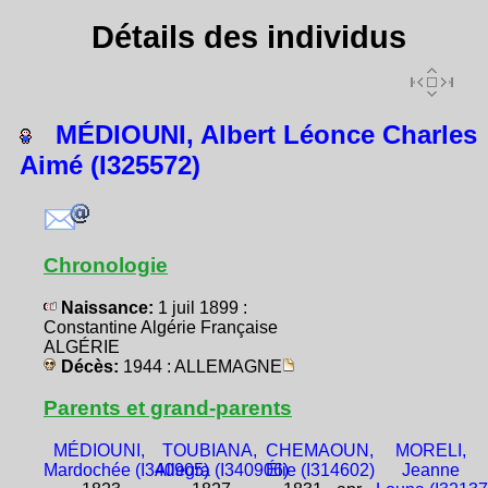
Détails des individus
MÉDIOUNI, Albert Léonce Charles
Aimé (I325572)
Chronologie
Naissance:
1 juil 1899 :
Constantine Algérie Française
ALGÉRIE
Décès:
1944 : ALLEMAGNE
Parents et grand-parents
MÉDIOUNI,
TOUBIANA,
CHEMAOUN,
MORELI,
Mardochée (I340905)
Allegra (I340906)
Élie (I314602)
Jeanne