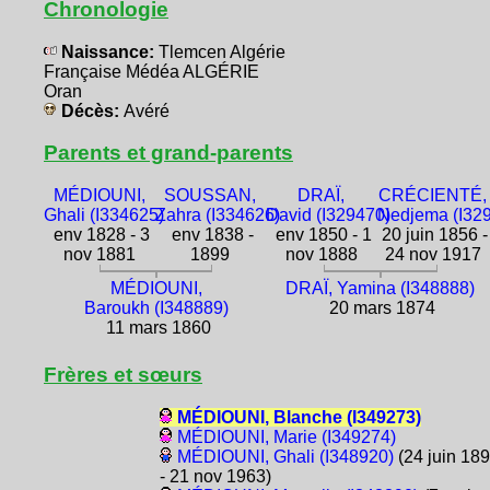
Chronologie
Naissance:
Tlemcen Algérie
Française Médéa ALGÉRIE
Oran
Décès:
Avéré
Parents et grand-parents
MÉDIOUNI,
SOUSSAN,
DRAÏ,
CRÉCIENTÉ,
Ghali (I334625)
Zahra (I334626)
David (I329470)
Nedjema (I32
env 1828 - 3
env 1838 -
env 1850 - 1
20 juin 1856 -
nov 1881
1899
nov 1888
24 nov 1917
MÉDIOUNI,
DRAÏ, Yamina (I348888)
Baroukh (I348889)
20 mars 1874
11 mars 1860
Frères et sœurs
MÉDIOUNI, Blanche (I349273)
MÉDIOUNI, Marie (I349274)
MÉDIOUNI, Ghali (I348920)
(24 juin 18
- 21 nov 1963)