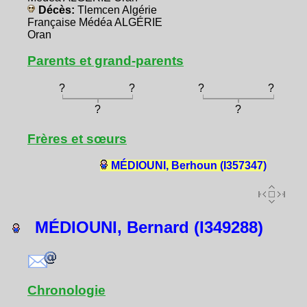
Décès:
Tlemcen Algérie
Française Médéa ALGÉRIE
Oran
Parents et grand-parents
?
?
?
?
?
?
Frères et sœurs
MÉDIOUNI, Berhoun (I357347)
MÉDIOUNI, Bernard (I349288)
Chronologie