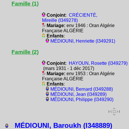
Famille (1)
Conjoint
:
CRÉCIENTÉ,
Mireille (I349278)
Mariage:
env 1946 : Oran Algérie
Française ALGÉRIE
Enfants
:
MÉDIOUNI, Henriette (I349291)
Famille (2)
Conjoint
:
HAYOUN, Rosette (I349279)
(mars 1931 - 1 déc 2017)
Mariage:
env 1953 : Oran Algérie
Française ALGÉRIE
Enfants
:
MÉDIOUNI, Bernard (I349288)
MÉDIOUNI, Jean (I349289)
MÉDIOUNI, Philippe (I349290)
MÉDIOUNI, Baroukh (I348889)