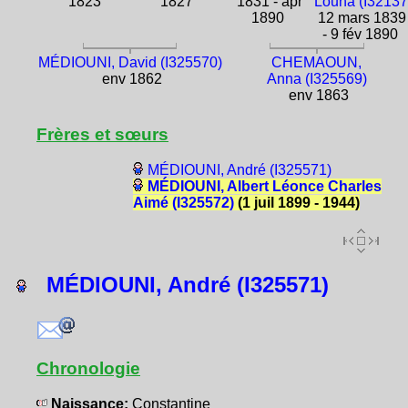
1823
1827
1831 - apr
Louna (I32137
1890
12 mars 1839
- 9 fév 1890
MÉDIOUNI, David (I325570)
CHEMAOUN,
env 1862
Anna (I325569)
env 1863
Frères et sœurs
MÉDIOUNI, André (I325571)
MÉDIOUNI, Albert Léonce Charles
Aimé (I325572)
(1 juil 1899 - 1944)
MÉDIOUNI, André (I325571)
Chronologie
Naissance:
Constantine