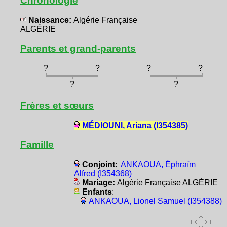
Chronologie
Naissance:
Algérie Française
ALGÉRIE
Parents et grand-parents
?
?
?
?
?
?
Frères et sœurs
MÉDIOUNI, Ariana (I354385)
Famille
Conjoint
:
ANKAOUA, Éphraïm
Alfred (I354368)
Mariage:
Algérie Française ALGÉRIE
Enfants
:
ANKAOUA, Lionel Samuel (I354388)