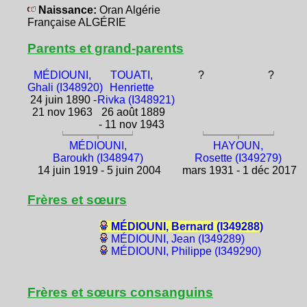
Naissance:
Oran Algérie
Française ALGÉRIE
Parents et grand-parents
MÉDIOUNI,
TOUATI,
?
?
Ghali (I348920)
Henriette
24 juin 1890 -
Rivka (I348921)
21 nov 1963
26 août 1889
- 11 nov 1943
MÉDIOUNI,
HAYOUN,
Baroukh (I348947)
Rosette (I349279)
14 juin 1919 - 5 juin 2004
mars 1931 - 1 déc 2017
Frères et sœurs
MÉDIOUNI, Bernard (I349288)
MÉDIOUNI, Jean (I349289)
MÉDIOUNI, Philippe (I349290)
Frères et sœurs consanguins