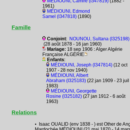
MÉDIOUNI, Camire (I347819)
(1882 -
1961)
MÉDIOUNI, Edmond
Samel (I347818)
(1890)
Famille
Conjoint
:
NOUNOU, Sultana (I325198)
(28 août 1878 - 16 jan 1960)
Mariage:
18 sep 1906 : Alger Algérie
Française ALGÉRIE
Enfants
:
MÉDIOUNI, Joseph (I347814)
(12 oct
1907 - 28 nov 1940)
MÉDIOUNI, Albert
Abraham (I325183)
(22 jan 1909 - 23 juil
1983)
MÉDIOUNI, Georgette
Rosine (I325182)
(27 jan 1912 - 6 août
1963)
Relations
• Isaac OUALID (env 1838 - ) est Other de An
Mardochée MÉDIOUNI (21 mai 1870 - 14 mar