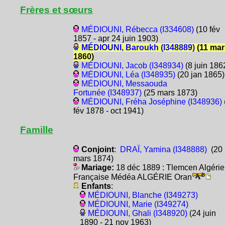
Frères et sœurs
MÉDIOUNI, Rébecca (I334608)
(10 fév
1857 - apr 24 juin 1903)
MÉDIOUNI, Baroukh (I348889)
(11 mar
1860)
MÉDIOUNI, Jacob (I348934)
(8 juin 186
MÉDIOUNI, Léa (I348935)
(20 jan 1865)
MÉDIOUNI, Messaouda
Fortunée (I348937)
(25 mars 1873)
MÉDIOUNI, Fréha Joséphine (I348936)
fév 1878 - oct 1941)
Famille
Conjoint
:
DRAÏ, Yamina (I348888)
(20
mars 1874)
Mariage:
18 déc 1889 : Tlemcen Algérie
Française Médéa ALGÉRIE Oran
Enfants
:
MÉDIOUNI, Blanche (I349273)
MÉDIOUNI, Marie (I349274)
MÉDIOUNI, Ghali (I348920)
(24 juin
1890 - 21 nov 1963)