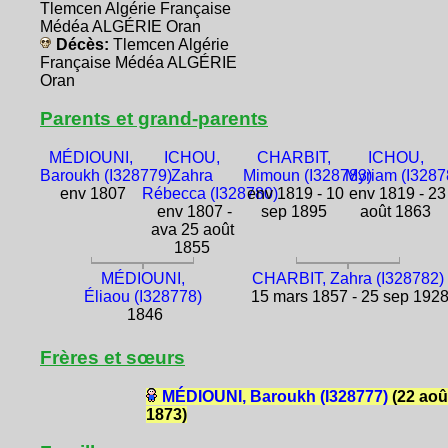
Tlemcen Algérie Française
Médéa ALGÉRIE Oran
Décès:
Tlemcen Algérie
Française Médéa ALGÉRIE
Oran
Parents et grand-parents
MÉDIOUNI,
ICHOU,
CHARBIT,
ICHOU,
Baroukh (I328779)
Zahra
Mimoun (I328783)
Myriam (I3287
env 1807
Rébecca (I328780)
env 1819 - 10
env 1819 - 23
env 1807 -
sep 1895
août 1863
ava 25 août
1855
MÉDIOUNI,
CHARBIT, Zahra (I328782)
Éliaou (I328778)
15 mars 1857 - 25 sep 192
1846
Frères et sœurs
MÉDIOUNI, Baroukh (I328777)
(22 aoû
1873)