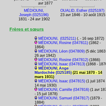
avr 1877
MÉDIOUNI,
OUALID, Esther (I325197)
Joseph (I325196)
23 avr 1846 - 10 août 1915
1831 - 24 avr 1902
Frères et sœurs
MÉDIOUNI, (I325211)
(. - 16 sep 1872)
MÉDIOUNI, Rosine (I347811)
(1862 -
1864)
MÉDIOUNI, Léon (I347809)
(5 déc 1863 
26 avr 1942)
MÉDIOUNI, Rosine (I347812)
(1866)
MÉDIOUNI, Isaac (I347813)
(1868 - 187
MÉDIOUNI, Ange
Mardochée (I325185)
(21 mai 1870 - 14
mars 1931)
MÉDIOUNI, Isaac (I347815)
(1 juil 1874 
14 mai 1930)
MÉDIOUNI, Camille (I347816)
(1 avr 18
- 15 juil 1878)
MÉDIOUNI, Samuel (I347817)
(1879 -
1884)