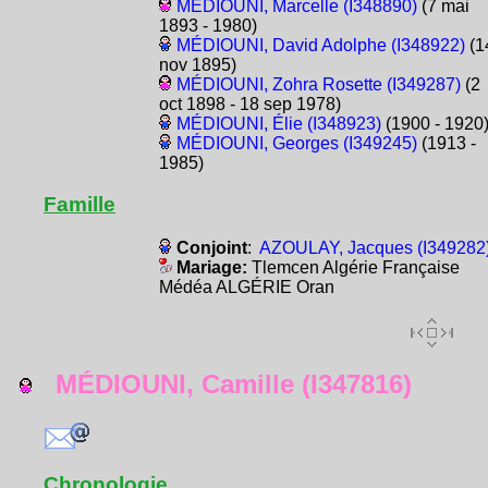
MÉDIOUNI, Marcelle (I348890)
(7 mai
1893 - 1980)
MÉDIOUNI, David Adolphe (I348922)
(1
nov 1895)
MÉDIOUNI, Zohra Rosette (I349287)
(2
oct 1898 - 18 sep 1978)
MÉDIOUNI, Élie (I348923)
(1900 - 1920
MÉDIOUNI, Georges (I349245)
(1913 -
1985)
Famille
Conjoint
:
AZOULAY, Jacques (I349282
Mariage:
Tlemcen Algérie Française
Médéa ALGÉRIE Oran
MÉDIOUNI, Camille (I347816)
Chronologie