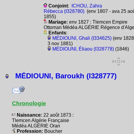
Conjoint
:
ICHOU, Zahra
Rébecca (I328780)
(env 1807 - ava 25 ao
1855)
Mariage:
env 1827 : Tlemcen Empire
Ottoman Médéa ALGÉRIE Régence d'Alge
Enfants
:
MÉDIOUNI, Ghali (I334625)
(env 1828
3 nov 1881)
MÉDIOUNI, Éliaou (I328778)
(1846)
MÉDIOUNI, Baroukh (I328777)
Chronologie
Naissance:
22 août 1873 :
Tlemcen Algérie Française
Médéa ALGÉRIE Oran
Profession:
Boucher