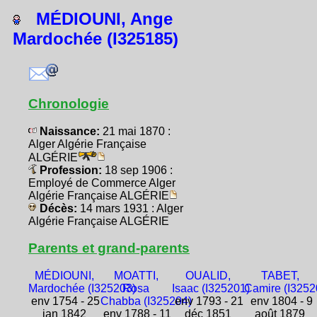
MÉDIOUNI, Ange
Mardochée (I325185)
Chronologie
Naissance:
21 mai 1870 :
Alger Algérie Française
ALGÉRIE
Profession:
18 sep 1906 :
Employé de Commerce Alger
Algérie Française ALGÉRIE
Décès:
14 mars 1931 : Alger
Algérie Française ALGÉRIE
Parents et grand-parents
MÉDIOUNI,
MOATTI,
OUALID,
TABET,
Mardochée (I325203)
Rosa
Isaac (I325201)
Camire (I3252
env 1754 - 25
Chabba (I325204)
env 1793 - 21
env 1804 - 9
jan 1842
env 1788 - 11
déc 1851
août 1879