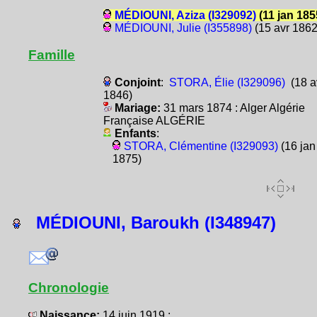
MÉDIOUNI, Aziza (I329092)
(11 jan 185
MÉDIOUNI, Julie (I355898)
(15 avr 1862
Famille
Conjoint
:
STORA, Élie (I329096)
(18 a
1846)
Mariage:
31 mars 1874 : Alger Algérie
Française ALGÉRIE
Enfants
:
STORA, Clémentine (I329093)
(16 jan
1875)
MÉDIOUNI, Baroukh (I348947)
Chronologie
Naissance:
14 juin 1919 :