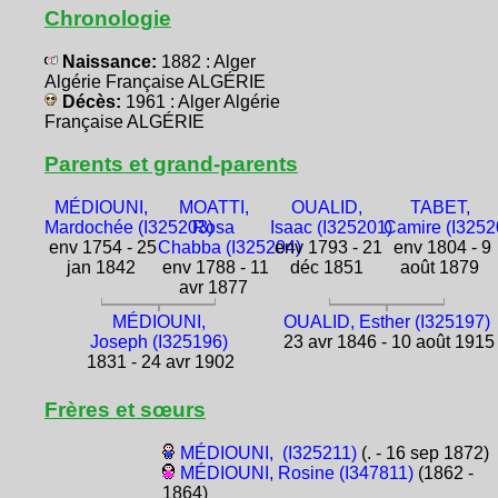
Chronologie
Naissance:
1882 : Alger
Algérie Française ALGÉRIE
Décès:
1961 : Alger Algérie
Française ALGÉRIE
Parents et grand-parents
MÉDIOUNI,
MOATTI,
OUALID,
TABET,
Mardochée (I325203)
Rosa
Isaac (I325201)
Camire (I3252
env 1754 - 25
Chabba (I325204)
env 1793 - 21
env 1804 - 9
jan 1842
env 1788 - 11
déc 1851
août 1879
avr 1877
MÉDIOUNI,
OUALID, Esther (I325197)
Joseph (I325196)
23 avr 1846 - 10 août 1915
1831 - 24 avr 1902
Frères et sœurs
MÉDIOUNI, (I325211)
(. - 16 sep 1872)
MÉDIOUNI, Rosine (I347811)
(1862 -
1864)