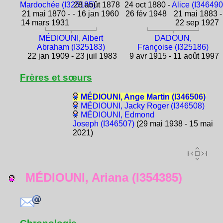
Mardochée (I325185)
28 août 1878
24 oct 1880 -
Alice (I346490
21 mai 1870 -
- 16 jan 1960
26 fév 1948
21 mai 1883 -
14 mars 1931
22 sep 1927
MÉDIOUNI, Albert
DADOUN,
Abraham (I325183)
Françoise (I325186)
22 jan 1909 - 23 juil 1983
9 avr 1915 - 11 août 1997
Frères et sœurs
MÉDIOUNI, Ange Martin (I346506)
MÉDIOUNI, Jacky Roger (I346508)
MÉDIOUNI, Edmond
Joseph (I346507)
(29 mai 1938 - 15 mai
2021)
MÉDIOUNI, Ariana (I354385)