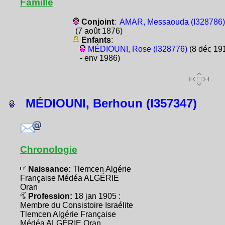
Famille
Conjoint
:
AMAR, Messaouda (I328786)
(7 août 1876)
Enfants
:
MÉDIOUNI, Rose (I328776)
(8 déc 19
- env 1986)
MÉDIOUNI, Berhoun (I357347)
Chronologie
Naissance:
Tlemcen Algérie
Française Médéa ALGÉRIE
Oran
Profession:
18 jan 1905 :
Membre du Consistoire Israélite
Tlemcen Algérie Française
Médéa ALGÉRIE Oran