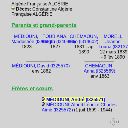
Algérie Française ALGÉRIE
Décès:
Constantine Algérie
Française ALGÉRIE
Parents et grand-parents
MÉDIOUNI,
TOUBIANA,
CHEMAOUN,
MORELI,
Mardochée (I340905)
Allegra (I340906)
Élie (I314602)
Jeanne
1823
1827
1831 - apr
Louna (I32137
1890
12 mars 1839
- 9 fév 1890
MÉDIOUNI, David (I325570)
CHEMAOUN,
env 1862
Anna (I325569)
env 1863
Frères et sœurs
MÉDIOUNI, André (I325571)
MÉDIOUNI, Albert Léonce Charles
Aimé (I325572)
(1 juil 1899 - 1944)