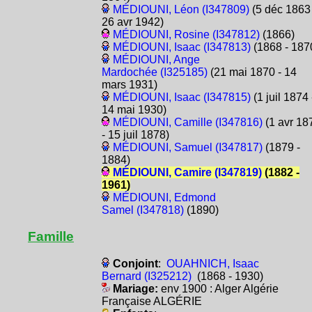
MÉDIOUNI, Léon (I347809)
(5 déc 1863 
26 avr 1942)
MÉDIOUNI, Rosine (I347812)
(1866)
MÉDIOUNI, Isaac (I347813)
(1868 - 187
MÉDIOUNI, Ange
Mardochée (I325185)
(21 mai 1870 - 14
mars 1931)
MÉDIOUNI, Isaac (I347815)
(1 juil 1874 
14 mai 1930)
MÉDIOUNI, Camille (I347816)
(1 avr 18
- 15 juil 1878)
MÉDIOUNI, Samuel (I347817)
(1879 -
1884)
MÉDIOUNI, Camire (I347819)
(1882 -
1961)
MÉDIOUNI, Edmond
Samel (I347818)
(1890)
Famille
Conjoint
:
OUAHNICH, Isaac
Bernard (I325212)
(1868 - 1930)
Mariage:
env 1900 : Alger Algérie
Française ALGÉRIE