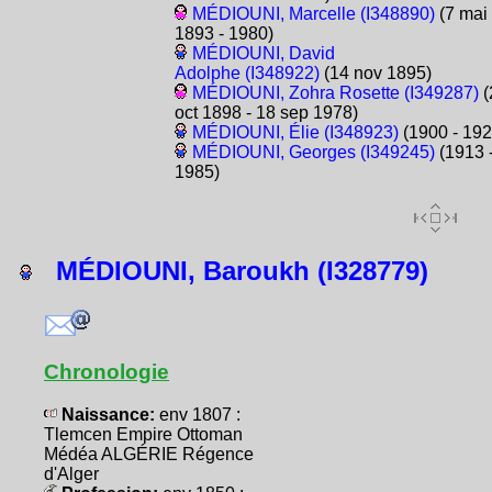
MÉDIOUNI, Marcelle (I348890)
(7 mai
1893 - 1980)
MÉDIOUNI, David
Adolphe (I348922)
(14 nov 1895)
MÉDIOUNI, Zohra Rosette (I349287)
(
oct 1898 - 18 sep 1978)
MÉDIOUNI, Élie (I348923)
(1900 - 192
MÉDIOUNI, Georges (I349245)
(1913 
1985)
MÉDIOUNI, Baroukh (I328779)
Chronologie
Naissance:
env 1807 :
Tlemcen Empire Ottoman
Médéa ALGÉRIE Régence
d'Alger