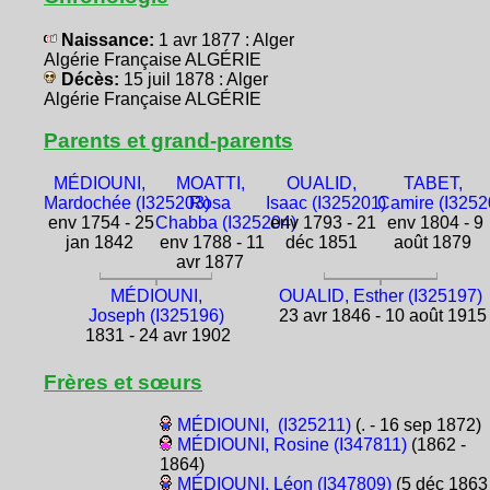
Naissance:
1 avr 1877 : Alger
Algérie Française ALGÉRIE
Décès:
15 juil 1878 : Alger
Algérie Française ALGÉRIE
Parents et grand-parents
MÉDIOUNI,
MOATTI,
OUALID,
TABET,
Mardochée (I325203)
Rosa
Isaac (I325201)
Camire (I3252
env 1754 - 25
Chabba (I325204)
env 1793 - 21
env 1804 - 9
jan 1842
env 1788 - 11
déc 1851
août 1879
avr 1877
MÉDIOUNI,
OUALID, Esther (I325197)
Joseph (I325196)
23 avr 1846 - 10 août 1915
1831 - 24 avr 1902
Frères et sœurs
MÉDIOUNI, (I325211)
(. - 16 sep 1872)
MÉDIOUNI, Rosine (I347811)
(1862 -
1864)
MÉDIOUNI, Léon (I347809)
(5 déc 1863 