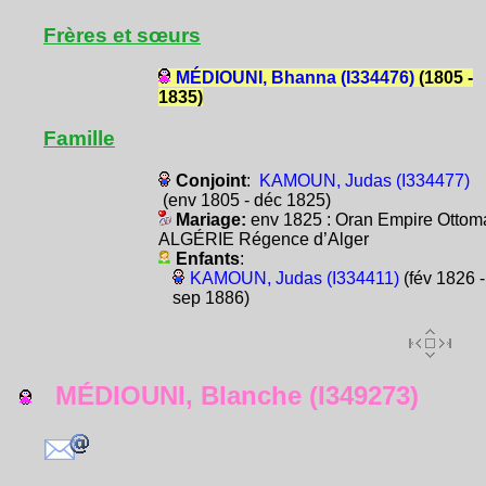
Frères et sœurs
MÉDIOUNI, Bhanna (I334476)
(1805 -
1835)
Famille
Conjoint
:
KAMOUN, Judas (I334477)
(env 1805 - déc 1825)
Mariage:
env 1825 : Oran Empire Ottom
ALGÉRIE Régence d’Alger
Enfants
:
KAMOUN, Judas (I334411)
(fév 1826 -
sep 1886)
MÉDIOUNI, Blanche (I349273)