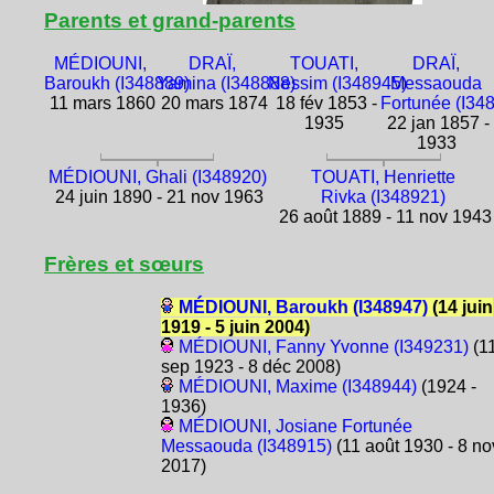
Parents et grand-parents
MÉDIOUNI,
DRAÏ,
TOUATI,
DRAÏ,
Baroukh (I348889)
Yamina (I348888)
Nessim (I348945)
Messaouda
11 mars 1860
20 mars 1874
18 fév 1853 -
Fortunée (I34
1935
22 jan 1857 -
1933
MÉDIOUNI, Ghali (I348920)
TOUATI, Henriette
24 juin 1890 - 21 nov 1963
Rivka (I348921)
26 août 1889 - 11 nov 1943
Frères et sœurs
MÉDIOUNI, Baroukh (I348947)
(14 juin
1919 - 5 juin 2004)
MÉDIOUNI, Fanny Yvonne (I349231)
(1
sep 1923 - 8 déc 2008)
MÉDIOUNI, Maxime (I348944)
(1924 -
1936)
MÉDIOUNI, Josiane Fortunée
Messaouda (I348915)
(11 août 1930 - 8 no
2017)