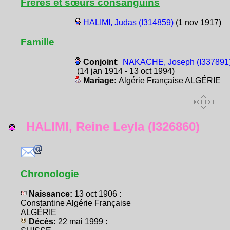
Frères et sœurs consanguins
HALIMI, Judas (I314859)
(1 nov 1917)
Famille
Conjoint
:
NAKACHE, Joseph (I337891
(14 jan 1914 - 13 oct 1994)
Mariage:
Algérie Française ALGÉRIE
HALIMI, Reine Leyla (I326860)
Chronologie
Naissance:
13 oct 1906 :
Constantine Algérie Française
ALGÉRIE
Décès:
22 mai 1999 :