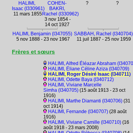
HALIMI,
COHEN-
?
?
Isaac (I330961)
BAKRI,
11 mars 1855
Rachel (I330962)
3 nov 1854 -
14 oct 1927
HALIMI, Benjamin (I347055)
SABBAH, Rachel (I340704)
5 nov 1888 - 23 nov 1967
11 juil 1887 - 25 nov 1959
Frères et sœurs
HALIMI, Alfred Éléazar Abraham (I34070
HALIMI, Éliane Céline Aziza (I340709)
HALIMI, Roger Désiré Isaac (I340711)
HALIMI, Odette Baya (I340712)
HALIMI, Viviane Marcelle
Simha (I340705)
(15 août 1913 - 23 oct
1916)
HALIMI, Marthe Diamanti (I340706)
(31
oct 1914)
HALIMI, Fernande (I340707)
(28 août
1916)
HALIMI, Viviane Camille (I340710)
(16
août 1918 - 23 mars 2008)
HALIMI, Odette Rébecca (I340708)
(14