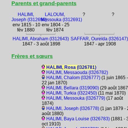
Parents et grand-parents
HALIMI,
LALOUM,
?
?
Joseph (I312690)
Messouka (I312691)
env 1815 - 10
env 1804 - 25
fév 1880
fév 1874
HALIMI, Abraham (I312643)
SAFFAR, Oureïda (I326147
1847 - 3 août 1898
1847 - apr 1908
Frères et sœurs
HALIMI, Rosa (I326781)
HALIMI, Messaouda (I326782)
HALIMI, Chalom (I326777)
(1 juin 1865 -
22 jan 1870)
HALIMI, Bellara (I319090)
(29 août 1867
HALIMI, Turkia (I322450)
(11 mai 1870)
HALIMI, Messouka (I326779)
(17 août
1874)
HALIMI, Joseph (I326778)
(1 jan 1879 - 
août 1880)
HALIMI, Baya Louise (I326783)
(1881 - 
oct 1910)