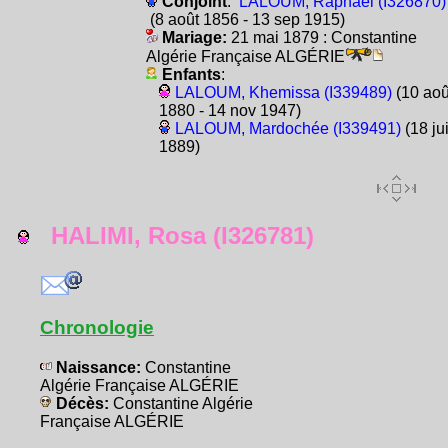
Conjoint
:
LALOUM, Raphaël (I326870)
(8 août 1856 - 13 sep 1915)
Mariage:
21 mai 1879 : Constantine
Algérie Française ALGÉRIE
Enfants
:
LALOUM, Khemissa (I339489)
(10 aoû
1880 - 14 nov 1947)
LALOUM, Mardochée (I339491)
(18 jui
1889)
HALIMI, Rosa (I326781)
Chronologie
Naissance:
Constantine
Algérie Française ALGÉRIE
Décès:
Constantine Algérie
Française ALGÉRIE