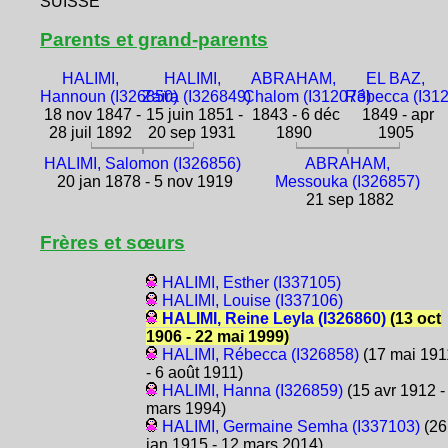
SUISSE
Parents et grand-parents
HALIMI,
HALIMI,
ABRAHAM,
EL BAZ,
Hannoun (I326850)
Zaïra (I326849)
Chalom (I312073)
Rébecca (I31
18 nov 1847 -
15 juin 1851 -
1843 - 6 déc
1849 - apr
28 juil 1892
20 sep 1931
1890
1905
HALIMI, Salomon (I326856)
ABRAHAM,
20 jan 1878 - 5 nov 1919
Messouka (I326857)
21 sep 1882
Frères et sœurs
HALIMI, Esther (I337105)
HALIMI, Louise (I337106)
HALIMI, Reine Leyla (I326860)
(13 oct
1906 - 22 mai 1999)
HALIMI, Rébecca (I326858)
(17 mai 191
- 6 août 1911)
HALIMI, Hanna (I326859)
(15 avr 1912 -
mars 1994)
HALIMI, Germaine Semha (I337103)
(26
jan 1915 - 12 mars 2014)