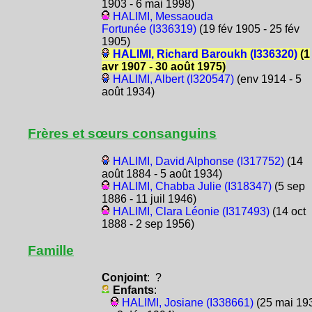
1903 - 6 mai 1998)
HALIMI, Messaouda
Fortunée (I336319)
(19 fév 1905 - 25 fév
1905)
HALIMI, Richard Baroukh (I336320)
(1
avr 1907 - 30 août 1975)
HALIMI, Albert (I320547)
(env 1914 - 5
août 1934)
Frères et sœurs consanguins
HALIMI, David Alphonse (I317752)
(14
août 1884 - 5 août 1934)
HALIMI, Chabba Julie (I318347)
(5 sep
1886 - 11 juil 1946)
HALIMI, Clara Léonie (I317493)
(14 oct
1888 - 2 sep 1956)
Famille
Conjoint
: ?
Enfants
:
HALIMI, Josiane (I338661)
(25 mai 19