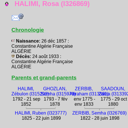
HALIMI, Rosa (I326869)
Chronologie
Naissance:
26 déc 1857 :
Constantine Algérie Française
ALGÉRIE
Décès:
24 août 1933 :
Constantine Algérie Française
ALGÉRIE
Parents et grand-parents
HALIMI,
GHOZLAN,
ZERBIB,
SAADOUN,
Zébulon (I315293)
Semha (I315979)
Abraham (I313391)
Zaïna (I31339
1792 - 21 sep
1793 - 7 fév
env 1775 -
1775 - 29 oct
1852
1878
env 1833
1880
HALIMI, Ruben (I323777)
ZERBIB, Semha (I326769)
1825 - 22 juin 1899
1822 - 28 juin 1898