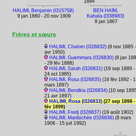
1884
HALIMI, Benjamin (I315758)
BEN HAÏM,
9 jan 1860 - 20 nov 1909
Kahala (I338983)
8 jan 1867
Frères et sœurs
HALIMI, Chalom (I326832)
(8 nov 1885 -
avr 1950)
HALIMI, Guemmara (I326830)
(8 jan 18
- 29 fév 1888)
HALIMI, Sarah (I326831)
(19 sep 1889 -
24 oct 1985)
HALIMI, Rosa (I326835)
(16 fév 1892 - 
mars 1897)
HALIMI, Bendkia (I326834)
(10 sep 1895
21 avr 1897)
HALIMI, Rosa (I326833)
(27 sep 1898 -
fév 1899)
HALIMI, Fredj (I326837)
(19 août 1902)
HALIMI, Mardochée (I326836)
(8 mars
1906 - 15 juil 1992)