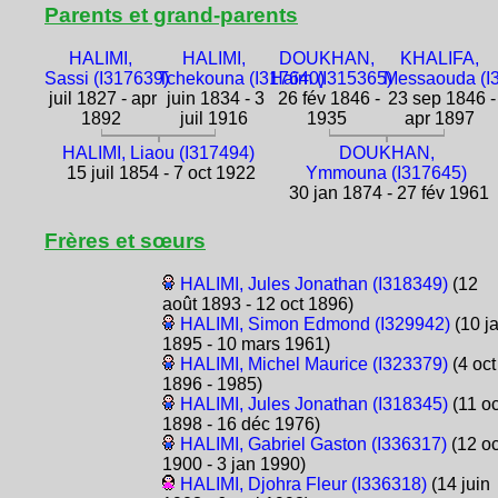
Parents et grand-parents
HALIMI,
HALIMI,
DOUKHAN,
KHALIFA,
Sassi (I317639)
Tchekouna (I317640)
Haïm (I315365)
Messaouda (I
juil 1827 - apr
juin 1834 - 3
26 fév 1846 -
23 sep 1846 -
1892
juil 1916
1935
apr 1897
HALIMI, Liaou (I317494)
DOUKHAN,
15 juil 1854 - 7 oct 1922
Ymmouna (I317645)
30 jan 1874 - 27 fév 1961
Frères et sœurs
HALIMI, Jules Jonathan (I318349)
(12
août 1893 - 12 oct 1896)
HALIMI, Simon Edmond (I329942)
(10 j
1895 - 10 mars 1961)
HALIMI, Michel Maurice (I323379)
(4 oct
1896 - 1985)
HALIMI, Jules Jonathan (I318345)
(11 oc
1898 - 16 déc 1976)
HALIMI, Gabriel Gaston (I336317)
(12 oc
1900 - 3 jan 1990)
HALIMI, Djohra Fleur (I336318)
(14 juin