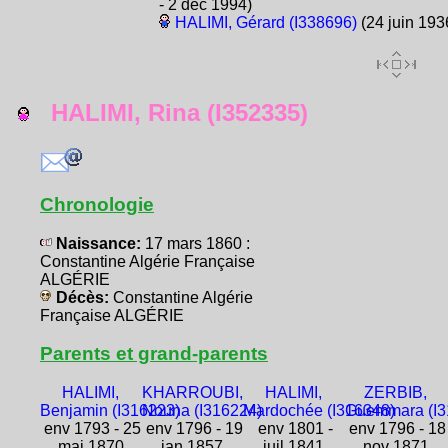
- 2 déc 1994)
HALIMI, Gérard (I338696)
(24 juin 193
HALIMI, Rina (I352335)
Chronologie
Naissance:
17 mars 1860 :
Constantine Algérie Française
ALGÉRIE
Décès:
Constantine Algérie
Française ALGÉRIE
Parents et grand-parents
HALIMI,
KHARROUBI,
HALIMI,
ZERBIB,
Benjamin (I316223)
Nouna (I316224)
Mardochée (I316348)
Guemmara (I3
env 1793 - 25
env 1796 - 19
env 1801 -
env 1796 - 18
mai 1870
jan 1857
juil 1841
nov 1871