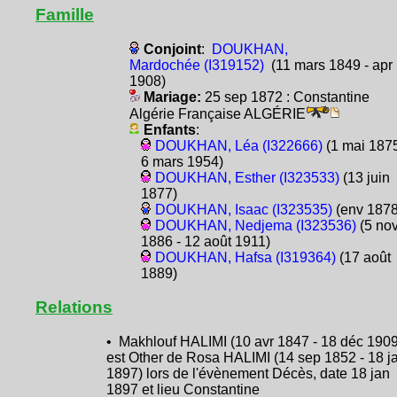
Famille
Conjoint
:
DOUKHAN,
Mardochée (I319152)
(11 mars 1849 - apr
1908)
Mariage:
25 sep 1872 : Constantine
Algérie Française ALGÉRIE
Enfants
:
DOUKHAN, Léa (I322666)
(1 mai 1875
6 mars 1954)
DOUKHAN, Esther (I323533)
(13 juin
1877)
DOUKHAN, Isaac (I323535)
(env 1878
DOUKHAN, Nedjema (I323536)
(5 no
1886 - 12 août 1911)
DOUKHAN, Hafsa (I319364)
(17 août
1889)
Relations
• Makhlouf HALIMI (10 avr 1847 - 18 déc 1909
est Other de Rosa HALIMI (14 sep 1852 - 18 j
1897) lors de l'évènement Décès, date 18 jan
1897 et lieu Constantine