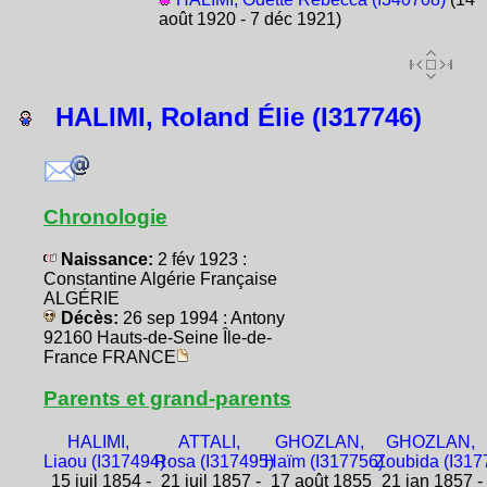
août 1920 - 7 déc 1921)
HALIMI, Roland Élie (I317746)
Chronologie
Naissance:
2 fév 1923 :
Constantine Algérie Française
ALGÉRIE
Décès:
26 sep 1994 : Antony
92160 Hauts-de-Seine Île-de-
France FRANCE
Parents et grand-parents
HALIMI,
ATTALI,
GHOZLAN,
GHOZLAN,
Liaou (I317494)
Rosa (I317495)
Haïm (I317756)
Zoubida (I317
15 juil 1854 -
21 juil 1857 -
17 août 1855
21 jan 1857 -