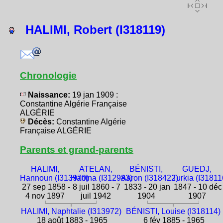
HALIMI, Robert (I318119)
Chronologie
Naissance:
19 jan 1909 :
Constantine Algérie Française
ALGÉRIE
Décès:
Constantine Algérie
Française ALGÉRIE
Parents et grand-parents
HALIMI,
ATELAN,
BÉNISTI,
GUEDJ,
Hannoun (I313970)
Hanina (I312983)
Aaron (I318422)
Turkia (I31811
27 sep 1858 -
8 juil 1860 - 7
1833 - 20 jan
1847 - 10 déc
4 nov 1897
juil 1942
1904
1907
HALIMI, Naphtalie (I313972)
BÉNISTI, Louise (I318114)
18 août 1883 - 1965
6 fév 1885 - 1965