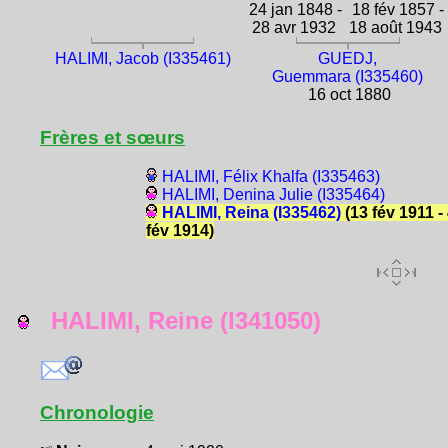
24 jan 1848 -
18 fév 1857 -
28 avr 1932
18 août 1943
HALIMI, Jacob (I335461)
GUEDJ,
Guemmara (I335460)
16 oct 1880
Frères et sœurs
HALIMI, Félix Khalfa (I335463)
HALIMI, Denina Julie (I335464)
HALIMI, Reina (I335462)
(13 fév 1911 -
fév 1914)
HALIMI, Reine (I341050)
Chronologie