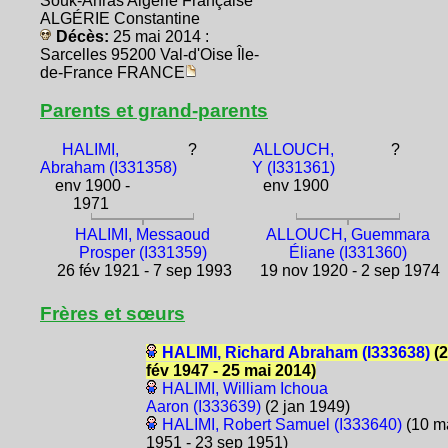
Souk-Ahras Algérie Française
ALGÉRIE Constantine
Décès:
25 mai 2014 :
Sarcelles 95200 Val-d'Oise Île-
de-France FRANCE
Parents et grand-parents
HALIMI,
?
ALLOUCH,
?
Abraham (I331358)
Y (I331361)
env 1900 -
env 1900
1971
HALIMI, Messaoud
ALLOUCH, Guemmara
Prosper (I331359)
Éliane (I331360)
26 fév 1921 - 7 sep 1993
19 nov 1920 - 2 sep 1974
Frères et sœurs
HALIMI, Richard Abraham (I333638)
(2
fév 1947 - 25 mai 2014)
HALIMI, William Ichoua
Aaron (I333639)
(2 jan 1949)
HALIMI, Robert Samuel (I333640)
(10 m
1951 - 23 sep 1951)