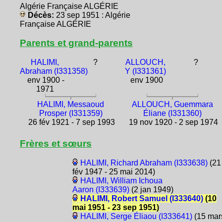
Algérie Française ALGÉRIE
Décès:
23 sep 1951 : Algérie
Française ALGÉRIE
Parents et grand-parents
HALIMI,
?
ALLOUCH,
?
Abraham (I331358)
Y (I331361)
env 1900 -
env 1900
1971
HALIMI, Messaoud
ALLOUCH, Guemmara
Prosper (I331359)
Éliane (I331360)
26 fév 1921 - 7 sep 1993
19 nov 1920 - 2 sep 1974
Frères et sœurs
HALIMI, Richard Abraham (I333638)
(21
fév 1947 - 25 mai 2014)
HALIMI, William Ichoua
Aaron (I333639)
(2 jan 1949)
HALIMI, Robert Samuel (I333640)
(10
mai 1951 - 23 sep 1951)
HALIMI, Serge Éliaou (I333641)
(15 mar