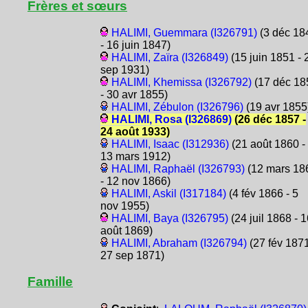
Frères et sœurs
HALIMI, Guemmara (I326791)
(3 déc 18
- 16 juin 1847)
HALIMI, Zaïra (I326849)
(15 juin 1851 - 
sep 1931)
HALIMI, Khemissa (I326792)
(17 déc 18
- 30 avr 1855)
HALIMI, Zébulon (I326796)
(19 avr 1855
HALIMI, Rosa (I326869)
(26 déc 1857 -
24 août 1933)
HALIMI, Isaac (I312936)
(21 août 1860 -
13 mars 1912)
HALIMI, Raphaël (I326793)
(12 mars 18
- 12 nov 1866)
HALIMI, Askil (I317184)
(4 fév 1866 - 5
nov 1955)
HALIMI, Baya (I326795)
(24 juil 1868 - 1
août 1869)
HALIMI, Abraham (I326794)
(27 fév 1871
27 sep 1871)
Famille