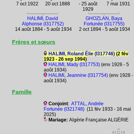
7 oct 1922
20 oct 1888
- 25 août
7 mai 1931
1929
HALIMI, David
GHOZLAN, Baya
Alphonse (I317752)
Fortunée (I317755)
14 août 1884 - 5 août 1934
2 oct 1894 - 5 août 1934
Frères et sœurs
HALIMI, Roland Élie (I317746)
(2 fév
1923 - 26 sep 1994)
HALIMI, Mady (I317753)
(env 1926 - 5
août 1934)
HALIMI, Jeannine (I317754)
(env 1928 -
août 1934)
Famille
Conjoint
:
ATTAL, Andrée
Fortunée (I321748)
(11 fév 1933 - 16 mai
2025)
Mariage:
Algérie Française ALGÉRIE