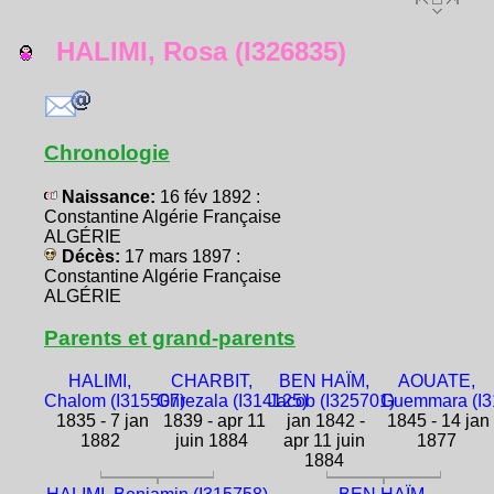
HALIMI, Rosa (I326835)
Chronologie
Naissance:
16 fév 1892 :
Constantine Algérie Française
ALGÉRIE
Décès:
17 mars 1897 :
Constantine Algérie Française
ALGÉRIE
Parents et grand-parents
HALIMI,
CHARBIT,
BEN HAÏM,
AOUATE,
Chalom (I315507)
Ghrezala (I314125)
Jacob (I325701)
Guemmara (I3
1835 - 7 jan
1839 - apr 11
jan 1842 -
1845 - 14 jan
1882
juin 1884
apr 11 juin
1877
1884