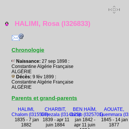
HALIMI, Rosa (I326833)
Chronologie
Naissance:
27 sep 1898 :
Constantine Algérie Française
ALGÉRIE
Décès:
9 fév 1899 :
Constantine Algérie Française
ALGÉRIE
Parents et grand-parents
HALIMI,
CHARBIT,
BEN HAÏM,
AOUATE,
Chalom (I315507)
Ghrezala (I314125)
Jacob (I325701)
Guemmara (I3
1835 - 7 jan
1839 - apr 11
jan 1842 -
1845 - 14 jan
1882
juin 1884
apr 11 juin
1877