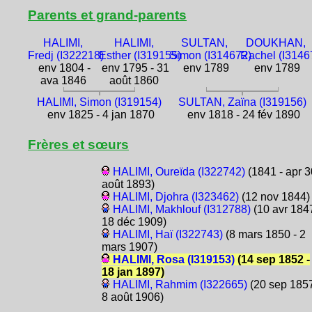
Parents et grand-parents
HALIMI,
HALIMI,
SULTAN,
DOUKHAN,
Fredj (I322218)
Esther (I319155)
Simon (I314672)
Rachel (I3146
env 1804 -
env 1795 - 31
env 1789
env 1789
ava 1846
août 1860
HALIMI, Simon (I319154)
SULTAN, Zaïna (I319156)
env 1825 - 4 jan 1870
env 1818 - 24 fév 1890
Frères et sœurs
HALIMI, Oureïda (I322742)
(1841 - apr 3
août 1893)
HALIMI, Djohra (I323462)
(12 nov 1844)
HALIMI, Makhlouf (I312788)
(10 avr 1847
18 déc 1909)
HALIMI, Haï (I322743)
(8 mars 1850 - 2
mars 1907)
HALIMI, Rosa (I319153)
(14 sep 1852 -
18 jan 1897)
HALIMI, Rahmim (I322665)
(20 sep 1857
8 août 1906)