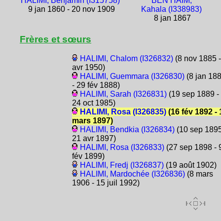
HALIMI, Benjamin (I315758)
BEN HAÏM,
9 jan 1860 - 20 nov 1909
Kahala (I338983)
8 jan 1867
Frères et sœurs
HALIMI, Chalom (I326832)
(8 nov 1885 -
avr 1950)
HALIMI, Guemmara (I326830)
(8 jan 18
- 29 fév 1888)
HALIMI, Sarah (I326831)
(19 sep 1889 -
24 oct 1985)
HALIMI, Rosa (I326835)
(16 fév 1892 - 
mars 1897)
HALIMI, Bendkia (I326834)
(10 sep 1895
21 avr 1897)
HALIMI, Rosa (I326833)
(27 sep 1898 - 
fév 1899)
HALIMI, Fredj (I326837)
(19 août 1902)
HALIMI, Mardochée (I326836)
(8 mars
1906 - 15 juil 1992)