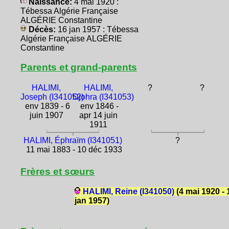
Naissance:
4 mai 1920 :
Tébessa Algérie Française
ALGÉRIE Constantine
Décès:
16 jan 1957 : Tébessa
Algérie Française ALGÉRIE
Constantine
Parents et grand-parents
HALIMI,
HALIMI,
?
?
Joseph (I341052)
Djohra (I341053)
env 1839 - 6
env 1846 -
juin 1907
apr 14 juin
1911
HALIMI, Éphraïm (I341051)
?
11 mai 1883 - 10 déc 1933
Frères et sœurs
HALIMI, Reine (I341050)
(4 mai 1920 - 
jan 1957)