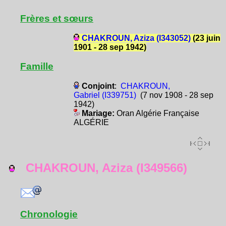
Frères et sœurs
CHAKROUN, Aziza (I343052)
(23 juin
1901 - 28 sep 1942)
Famille
Conjoint
:
CHAKROUN,
Gabriel (I339751)
(7 nov 1908 - 28 sep
1942)
Mariage:
Oran Algérie Française
ALGÉRIE
CHAKROUN, Aziza (I349566)
Chronologie