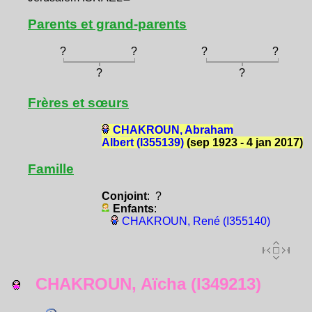
Parents et grand-parents
?
?
?
?
?
?
Frères et sœurs
CHAKROUN, Abraham
Albert (I355139)
(sep 1923 - 4 jan 2017)
Famille
Conjoint
: ?
Enfants
:
CHAKROUN, René (I355140)
CHAKROUN, Aïcha (I349213)