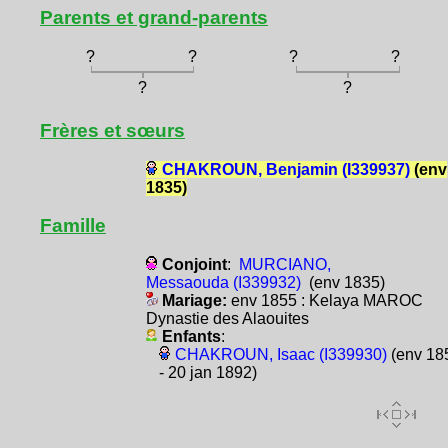
Parents et grand-parents
?
?
?
?
?
?
Frères et sœurs
CHAKROUN, Benjamin (I339937)
(env
1835)
Famille
Conjoint
:
MURCIANO,
Messaouda (I339932)
(env 1835)
Mariage:
env 1855 : Kelaya MAROC
Dynastie des Alaouites
Enfants
:
CHAKROUN, Isaac (I339930)
(env 18
- 20 jan 1892)