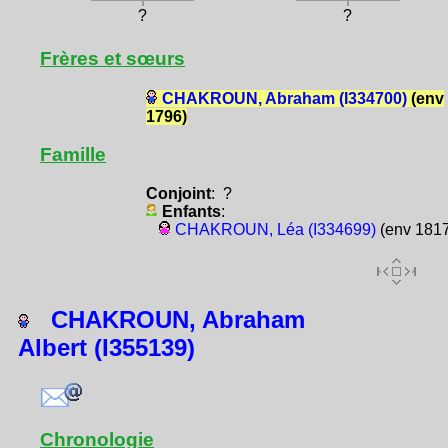
?
?
Frères et sœurs
CHAKROUN, Abraham (I334700)
(env
1796)
Famille
Conjoint
: ?
Enfants
:
CHAKROUN, Léa (I334699)
(env 1817
CHAKROUN, Abraham
Albert (I355139)
Chronologie