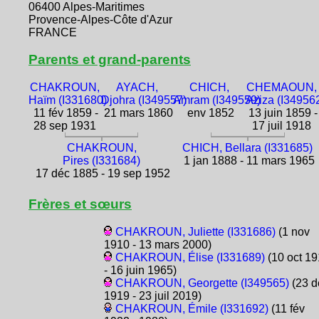
06400 Alpes-Maritimes
Provence-Alpes-Côte d'Azur
FRANCE
Parents et grand-parents
CHAKROUN,
AYACH,
CHICH,
CHEMAOUN,
Haïm (I331680)
Djohra (I349557)
Amram (I349559)
Aziza (I34956
11 fév 1859 -
21 mars 1860
env 1852
13 juin 1859 -
28 sep 1931
17 juil 1918
CHAKROUN,
CHICH, Bellara (I331685)
Pires (I331684)
1 jan 1888 - 11 mars 1965
17 déc 1885 - 19 sep 1952
Frères et sœurs
CHAKROUN, Juliette (I331686)
(1 nov
1910 - 13 mars 2000)
CHAKROUN, Élise (I331689)
(10 oct 19
- 16 juin 1965)
CHAKROUN, Georgette (I349565)
(23 d
1919 - 23 juil 2019)
CHAKROUN, Émile (I331692)
(11 fév