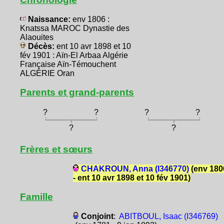
Naissance:
env 1806 :
Knatssa MAROC Dynastie des
Alaouites
Décès:
ent 10 avr 1898 et 10
fév 1901 : Aïn-El Arbaa Algérie
Française Aïn-Témouchent
ALGÉRIE Oran
Parents et grand-parents
?
?
?
?
?
?
Frères et sœurs
CHAKROUN, Anna (I346770)
(env 180
- ent 10 avr 1898 et 10 fév 1901)
Famille
Conjoint
:
ABITBOUL, Isaac (I346769)