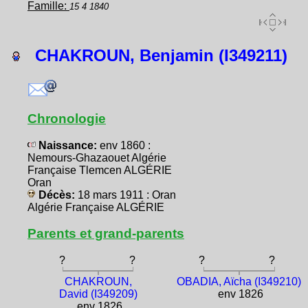
Famille:
15 4 1840
CHAKROUN, Benjamin (I349211)
Chronologie
Naissance:
env 1860 :
Nemours-Ghazaouet Algérie
Française Tlemcen ALGÉRIE
Oran
Décès:
18 mars 1911 : Oran
Algérie Française ALGÉRIE
Parents et grand-parents
?
?
?
?
CHAKROUN,
OBADIA, Aïcha (I349210)
David (I349209)
env 1826
env 1826