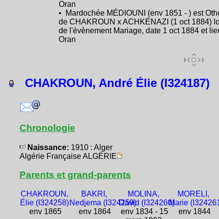
Oran
• Mardochée MÉDIOUNI (env 1851 - ) est Oth
de CHAKROUN x ACHKÉNAZI (1 oct 1884) lo
de l'évènement Mariage, date 1 oct 1884 et lie
Oran
CHAKROUN, André Élie (I324187)
Chronologie
Naissance:
1910 : Alger
Algérie Française ALGÉRIE
Parents et grand-parents
CHAKROUN,
BAKRI,
MOLINA,
MORELI,
Élie (I324258)
Nedjema (I324259)
David (I324260)
Marie (I32426
env 1865
env 1864
env 1834 - 15
env 1844