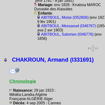
(env 1781 - 9 jan 1892)
Mariage:
env 1826 : Knatssa MAROC
Dynastie des Alaouites
Enfants
:
ABITBOUL, Moïse (I352806)
(env 1827
9 fév 1901)
ABITBOUL, Messaoud (I346767)
(1854
ava 2 avr 1903)
ABITBOUL, Salomon (I346776)
(env
1856)
CHAKROUN, Armand (I331691)
Chronologie
Naissance:
29 jan 1923 :
Médéa-Lamdia Algérie
Française ALGÉRIE Alger
Décès:
4 sep 2005 : Cannes