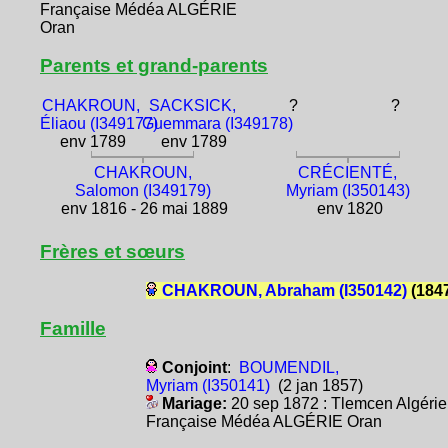
Française Médéa ALGÉRIE
Oran
Parents et grand-parents
CHAKROUN,
SACKSICK,
?
?
Éliaou (I349177)
Guemmara (I349178)
env 1789
env 1789
CHAKROUN,
CRÉCIENTÉ,
Salomon (I349179)
Myriam (I350143)
env 1816 - 26 mai 1889
env 1820
Frères et sœurs
CHAKROUN, Abraham (I350142)
(184
Famille
Conjoint
:
BOUMENDIL,
Myriam (I350141)
(2 jan 1857)
Mariage:
20 sep 1872 : Tlemcen Algérie
Française Médéa ALGÉRIE Oran