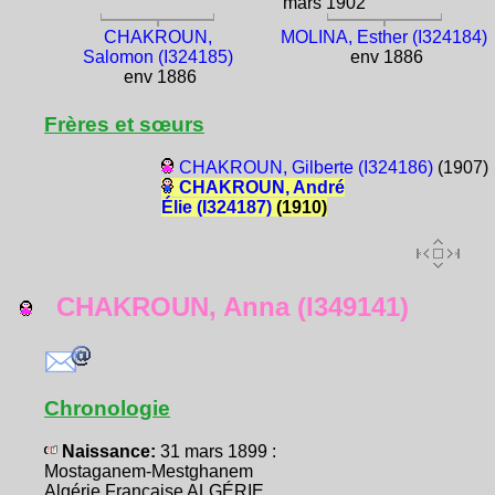
mars 1902
CHAKROUN,
MOLINA, Esther (I324184)
Salomon (I324185)
env 1886
env 1886
Frères et sœurs
CHAKROUN, Gilberte (I324186)
(1907)
CHAKROUN, André
Élie (I324187)
(1910)
CHAKROUN, Anna (I349141)
Chronologie
Naissance:
31 mars 1899 :
Mostaganem-Mestghanem
Algérie Française ALGÉRIE