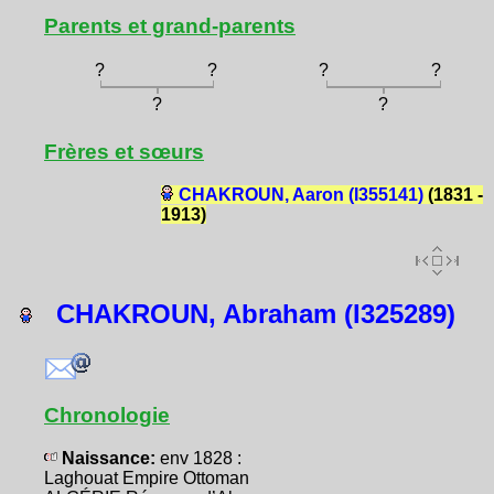
Parents et grand-parents
?
?
?
?
?
?
Frères et sœurs
CHAKROUN, Aaron (I355141)
(1831 -
1913)
CHAKROUN, Abraham (I325289)
Chronologie
Naissance:
env 1828 :
Laghouat Empire Ottoman