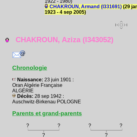
1922 - 1980)
CHAKROUN, Armand (I331691)
(29 ja
1923 - 4 sep 2005)
CHAKROUN, Aziza (I343052)
Chronologie
Naissance:
23 juin 1901 :
Oran Algérie Française
ALGÉRIE
Décès:
28 sep 1942 :
Auschwitz-Birkenau POLOGNE
Parents et grand-parents
?
?
?
?
?
?