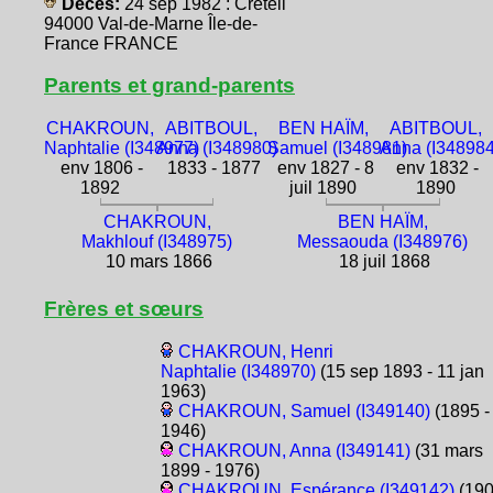
Décès:
24 sep 1982 : Créteil
94000 Val-de-Marne Île-de-
France FRANCE
Parents et grand-parents
CHAKROUN,
ABITBOUL,
BEN HAÏM,
ABITBOUL,
Naphtalie (I348977)
Anna (I348980)
Samuel (I348981)
Anna (I348984
env 1806 -
1833 - 1877
env 1827 - 8
env 1832 -
1892
juil 1890
1890
CHAKROUN,
BEN HAÏM,
Makhlouf (I348975)
Messaouda (I348976)
10 mars 1866
18 juil 1868
Frères et sœurs
CHAKROUN, Henri
Naphtalie (I348970)
(15 sep 1893 - 11 jan
1963)
CHAKROUN, Samuel (I349140)
(1895 -
1946)
CHAKROUN, Anna (I349141)
(31 mars
1899 - 1976)
CHAKROUN, Espérance (I349142)
(19