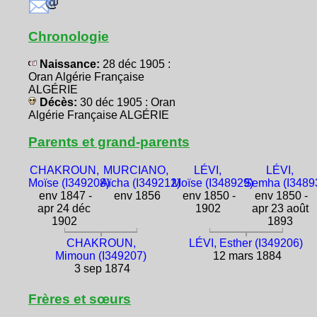
Chronologie
Naissance:
28 déc 1905 :
Oran Algérie Française
ALGÉRIE
Décès:
30 déc 1905 : Oran
Algérie Française ALGÉRIE
Parents et grand-parents
CHAKROUN,
MURCIANO,
LÉVI,
LÉVI,
Moïse (I349208)
Aïcha (I349212)
Moïse (I348929)
Semha (I3489
env 1847 -
env 1856
env 1850 -
env 1850 -
apr 24 déc
1902
apr 23 août
1902
1893
CHAKROUN,
LÉVI, Esther (I349206)
Mimoun (I349207)
12 mars 1884
3 sep 1874
Frères et sœurs