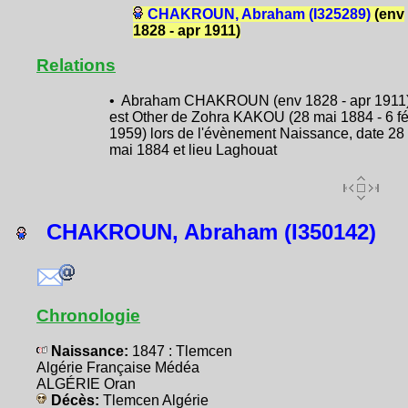
CHAKROUN, Abraham (I325289)
(env
1828 - apr 1911)
Relations
• Abraham CHAKROUN (env 1828 - apr 1911
est Other de Zohra KAKOU (28 mai 1884 - 6 f
1959) lors de l'évènement Naissance, date 28
mai 1884 et lieu Laghouat
CHAKROUN, Abraham (I350142)
Chronologie
Naissance:
1847 : Tlemcen
Algérie Française Médéa
ALGÉRIE Oran
Décès:
Tlemcen Algérie