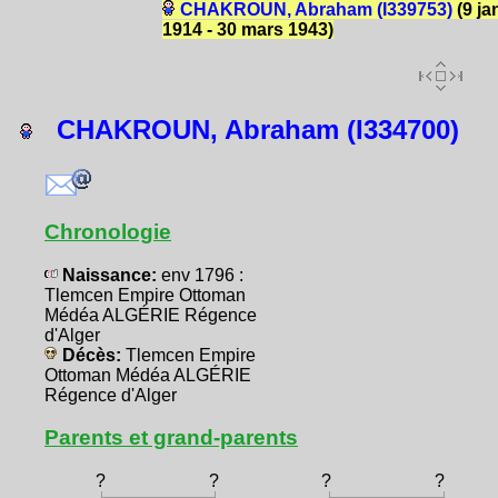
CHAKROUN, Abraham (I339753)
(9 ja
1914 - 30 mars 1943)
CHAKROUN, Abraham (I334700)
Chronologie
Naissance:
env 1796 :
Tlemcen Empire Ottoman
Médéa ALGÉRIE Régence
d'Alger
Décès:
Tlemcen Empire
Ottoman Médéa ALGÉRIE
Régence d'Alger
Parents et grand-parents
?
?
?
?