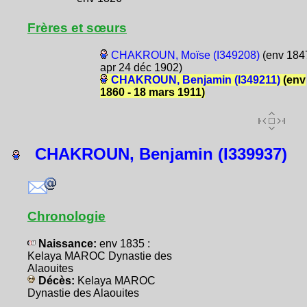
Frères et sœurs
CHAKROUN, Moïse (I349208)
(env 1847
apr 24 déc 1902)
CHAKROUN, Benjamin (I349211)
(env
1860 - 18 mars 1911)
CHAKROUN, Benjamin (I339937)
Chronologie
Naissance:
env 1835 :
Kelaya MAROC Dynastie des
Alaouites
Décès:
Kelaya MAROC
Dynastie des Alaouites