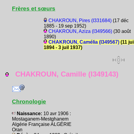
Frères et sœurs
CHAKROUN, Pires (I331684)
(17 déc
1885 - 19 sep 1952)
CHAKROUN, Aziza (I349566)
(30 août
1890)
CHAKROUN, Camélia (I349567)
(11 jui
1894 - 3 juil 1937)
CHAKROUN, Camille (I349143)
Chronologie
Naissance:
10 avr 1906 :
Mostaganem-Mestghanem
Algérie Française ALGÉRIE
Oran