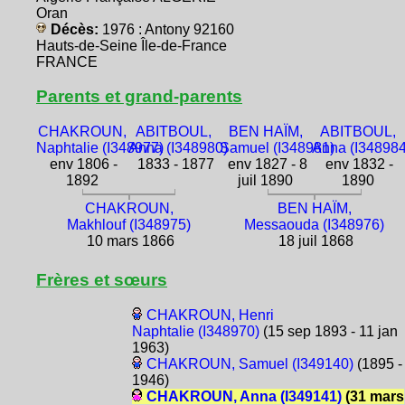
Oran
Décès:
1976 : Antony 92160
Hauts-de-Seine Île-de-France
FRANCE
Parents et grand-parents
CHAKROUN,
ABITBOUL,
BEN HAÏM,
ABITBOUL,
Naphtalie (I348977)
Anna (I348980)
Samuel (I348981)
Anna (I348984
env 1806 -
1833 - 1877
env 1827 - 8
env 1832 -
1892
juil 1890
1890
CHAKROUN,
BEN HAÏM,
Makhlouf (I348975)
Messaouda (I348976)
10 mars 1866
18 juil 1868
Frères et sœurs
CHAKROUN, Henri
Naphtalie (I348970)
(15 sep 1893 - 11 jan
1963)
CHAKROUN, Samuel (I349140)
(1895 -
1946)
CHAKROUN, Anna (I349141)
(31 mars