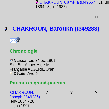
CHAKROUN, Camélia (I349567)
(11 juil
1894 - 3 juil 1937)
CHAKROUN, Baroukh (I349283)
Chronologie
Naissance:
24 oct 1901 :
Sidi-Bel-Abbès Algérie
Française ALGÉRIE Oran
Décès:
Avéré
Parents et grand-parents
CHAKROUN,
?
?
?
Joseph (I349285)
env 1834 - 28
jan 1907