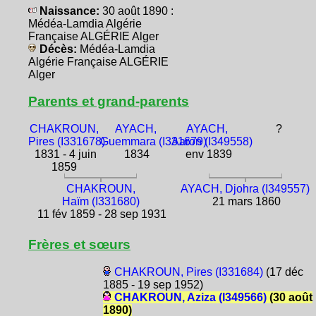
Naissance:
30 août 1890 :
Médéa-Lamdia Algérie
Française ALGÉRIE Alger
Décès:
Médéa-Lamdia
Algérie Française ALGÉRIE
Alger
Parents et grand-parents
CHAKROUN,
AYACH,
AYACH,
?
Pires (I331678)
Guemmara (I331679)
Aaron (I349558)
1831 - 4 juin
1834
env 1839
1859
CHAKROUN,
AYACH, Djohra (I349557)
Haïm (I331680)
21 mars 1860
11 fév 1859 - 28 sep 1931
Frères et sœurs
CHAKROUN, Pires (I331684)
(17 déc
1885 - 19 sep 1952)
CHAKROUN, Aziza (I349566)
(30 août
1890)