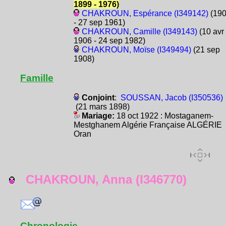
1899 - 1976)
CHAKROUN, Espérance (I349142)
(19
- 27 sep 1961)
CHAKROUN, Camille (I349143)
(10 avr
1906 - 24 sep 1982)
CHAKROUN, Moïse (I349494)
(21 sep
1908)
Famille
Conjoint
:
SOUSSAN, Jacob (I350536)
(21 mars 1898)
Mariage:
18 oct 1922 : Mostaganem-
Mestghanem Algérie Française ALGÉRIE
Oran
CHAKROUN, Anna (I346770)
Chronologie