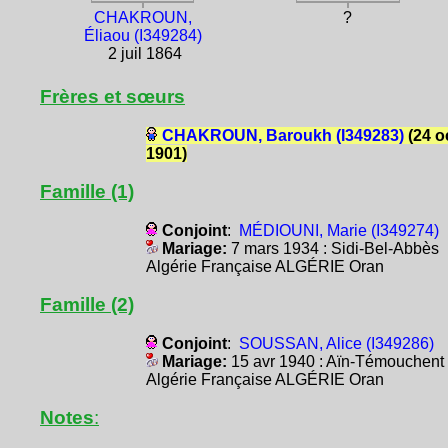
CHAKROUN,
?
Éliaou (I349284)
2 juil 1864
Frères et sœurs
CHAKROUN, Baroukh (I349283)
(24 o
1901)
Famille (1)
Conjoint
:
MÉDIOUNI, Marie (I349274)
Mariage:
7 mars 1934 : Sidi-Bel-Abbès
Algérie Française ALGÉRIE Oran
Famille (2)
Conjoint
:
SOUSSAN, Alice (I349286)
Mariage:
15 avr 1940 : Aïn-Témouchent
Algérie Française ALGÉRIE Oran
Notes
: