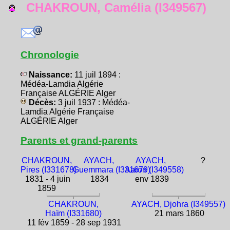
CHAKROUN, Camélia (I349567)
Chronologie
Naissance:
11 juil 1894 :
Médéa-Lamdia Algérie
Française ALGÉRIE Alger
Décès:
3 juil 1937 : Médéa-
Lamdia Algérie Française
ALGÉRIE Alger
Parents et grand-parents
CHAKROUN,
AYACH,
AYACH,
?
Pires (I331678)
Guemmara (I331679)
Aaron (I349558)
1831 - 4 juin
1834
env 1839
1859
CHAKROUN,
AYACH, Djohra (I349557)
Haïm (I331680)
21 mars 1860
11 fév 1859 - 28 sep 1931