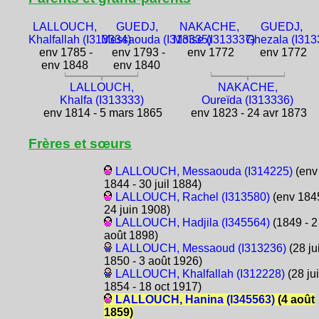
LALLOUCH,
GUEDJ,
NAKACHE,
GUEDJ,
Khalfallah (I313334)
Messaouda (I313335)
Moïse (I313337)
Ghezala (I313
env 1785 -
env 1793 -
env 1772
env 1772
env 1848
env 1840
LALLOUCH,
NAKACHE,
Khalfa (I313333)
Oureïda (I313336)
env 1814 - 5 mars 1865
env 1823 - 24 avr 1873
Frères et sœurs
LALLOUCH, Messaouda (I314225)
(env
1844 - 30 juil 1884)
LALLOUCH, Rachel (I313580)
(env 1845
24 juin 1908)
LALLOUCH, Hadjila (I345564)
(1849 - 2
août 1898)
LALLOUCH, Messaoud (I313236)
(28 jui
1850 - 3 août 1926)
LALLOUCH, Khalfallah (I312228)
(28 ju
1854 - 18 oct 1917)
LALLOUCH, Hanina (I345563)
(4 août
1859)