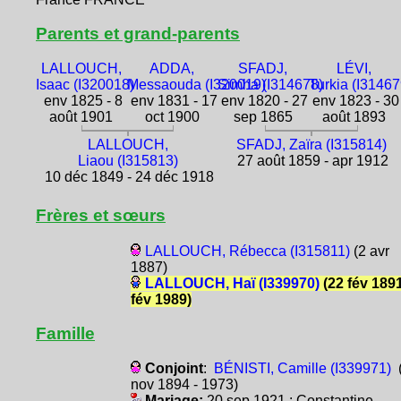
Parents et grand-parents
LALLOUCH,
ADDA,
SFADJ,
LÉVI,
Isaac (I320018)
Messaouda (I320019)
Simha (I314678)
Turkia (I31467
env 1825 - 8
env 1831 - 17
env 1820 - 27
env 1823 - 30
août 1901
oct 1900
sep 1865
août 1893
LALLOUCH,
SFADJ, Zaïra (I315814)
Liaou (I315813)
27 août 1859 - apr 1912
10 déc 1849 - 24 déc 1918
Frères et sœurs
LALLOUCH, Rébecca (I315811)
(2 avr
1887)
LALLOUCH, Haï (I339970)
(22 fév 1891
fév 1989)
Famille
Conjoint
:
BÉNISTI, Camille (I339971)
(
nov 1894 - 1973)
Mariage:
20 sep 1921 : Constantine