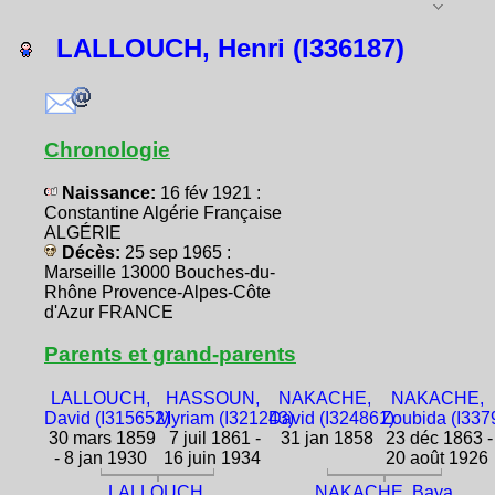
LALLOUCH, Henri (I336187)
Chronologie
Naissance:
16 fév 1921 :
Constantine Algérie Française
ALGÉRIE
Décès:
25 sep 1965 :
Marseille 13000 Bouches-du-
Rhône Provence-Alpes-Côte
d'Azur FRANCE
Parents et grand-parents
LALLOUCH,
HASSOUN,
NAKACHE,
NAKACHE,
David (I315652)
Myriam (I321243)
David (I324861)
Zoubida (I337
30 mars 1859
7 juil 1861 -
31 jan 1858
23 déc 1863 -
- 8 jan 1930
16 juin 1934
20 août 1926
LALLOUCH,
NAKACHE, Baya