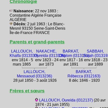
Chronologie
Naissance:
22 nov 1883 :
Constantine Algérie Française
ALGÉRIE
Décès:
2 juil 1963 : Le Blanc-
Mesnil 93150 Seine-Saint-Denis
Île-de-France FRANCE
Parents et grand-parents
LALLOUCH,
NAKACHE,
BARKAT,
SABBAH,
Khalfa (I313333)
Oureïda (I313336)
Chalom (I313191)
Sarah (I31319
env 1814 - 5
env 1823 - 24
env 1817 - 16
env 1818 - 23
mars 1865
avr 1873
avr 1891
avr 1889
LALLOUCH,
BARKAT,
Messaoud (I313236)
Rébecca (I312163)
28 juil 1850 - 3 août 1926
8 déc 1846 - 1920
Frères et sœurs
LALLOUCH, Oureïda (I312137)
(20 avr
1874 - 21 juin 1955)