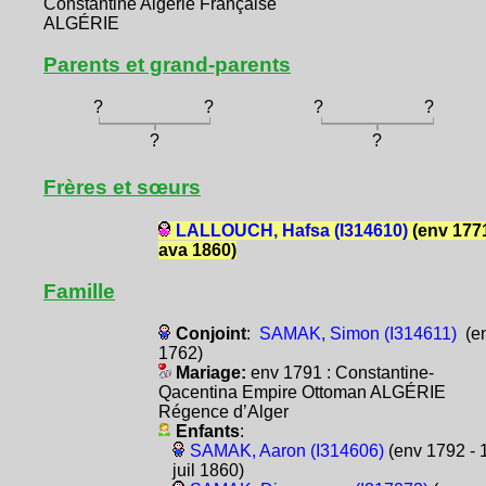
Constantine Algérie Française
ALGÉRIE
Parents et grand-parents
?
?
?
?
?
?
Frères et sœurs
LALLOUCH, Hafsa (I314610)
(env 1771
ava 1860)
Famille
Conjoint
:
SAMAK, Simon (I314611)
(e
1762)
Mariage:
env 1791 : Constantine-
Qacentina Empire Ottoman ALGÉRIE
Régence d’Alger
Enfants
:
SAMAK, Aaron (I314606)
(env 1792 - 
juil 1860)