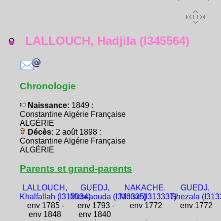
LALLOUCH, Hadjila (I345564)
Chronologie
Naissance:
1849 :
Constantine Algérie Française
ALGÉRIE
Décès:
2 août 1898 :
Constantine Algérie Française
ALGÉRIE
Parents et grand-parents
LALLOUCH,
GUEDJ,
NAKACHE,
GUEDJ,
Khalfallah (I313334)
Messaouda (I313335)
Moïse (I313337)
Ghezala (I313
env 1785 -
env 1793 -
env 1772
env 1772
env 1848
env 1840