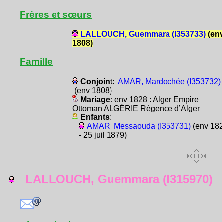
Frères et sœurs
LALLOUCH, Guemmara (I353733)
(en
1808)
Famille
Conjoint
:
AMAR, Mardochée (I353732)
(env 1808)
Mariage:
env 1828 : Alger Empire
Ottoman ALGÉRIE Régence d’Alger
Enfants
:
AMAR, Messaouda (I353731)
(env 18
- 25 juil 1879)
LALLOUCH, Guemmara (I315970)