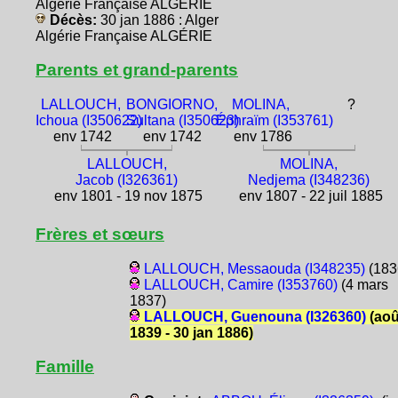
Algérie Française ALGÉRIE
Décès:
30 jan 1886 : Alger
Algérie Française ALGÉRIE
Parents et grand-parents
LALLOUCH,
BONGIORNO,
MOLINA,
?
Ichoua (I350622)
Sultana (I350623)
Éphraïm (I353761)
env 1742
env 1742
env 1786
LALLOUCH,
MOLINA,
Jacob (I326361)
Nedjema (I348236)
env 1801 - 19 nov 1875
env 1807 - 22 juil 1885
Frères et sœurs
LALLOUCH, Messaouda (I348235)
(183
LALLOUCH, Camire (I353760)
(4 mars
1837)
LALLOUCH, Guenouna (I326360)
(aoû
1839 - 30 jan 1886)
Famille