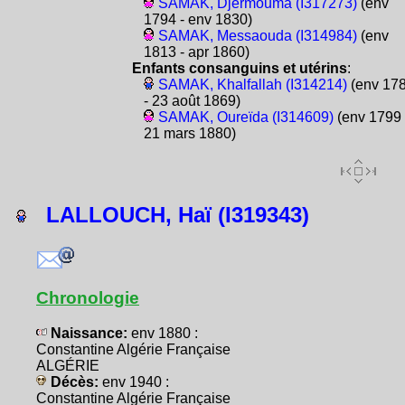
SAMAK, Djermouma (I317273)
(env
1794 - env 1830)
SAMAK, Messaouda (I314984)
(env
1813 - apr 1860)
Enfants consanguins et utérins
:
SAMAK, Khalfallah (I314214)
(env 17
- 23 août 1869)
SAMAK, Oureïda (I314609)
(env 1799 
21 mars 1880)
LALLOUCH, Haï (I319343)
Chronologie
Naissance:
env 1880 :
Constantine Algérie Française
ALGÉRIE
Décès:
env 1940 :
Constantine Algérie Française