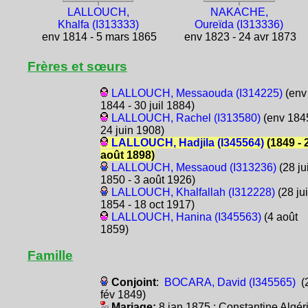
LALLOUCH,
NAKACHE,
Khalfa (I313333)
Oureïda (I313336)
env 1814 - 5 mars 1865
env 1823 - 24 avr 1873
Frères et sœurs
LALLOUCH, Messaouda (I314225)
(env
1844 - 30 juil 1884)
LALLOUCH, Rachel (I313580)
(env 1845
24 juin 1908)
LALLOUCH, Hadjila (I345564)
(1849 - 
août 1898)
LALLOUCH, Messaoud (I313236)
(28 jui
1850 - 3 août 1926)
LALLOUCH, Khalfallah (I312228)
(28 ju
1854 - 18 oct 1917)
LALLOUCH, Hanina (I345563)
(4 août
1859)
Famille
Conjoint
:
BOCARA, David (I345565)
(
fév 1849)
Mariage:
8 jan 1875 : Constantine Algér