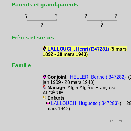
Parents et grand-parents
?
?
?
?
?
?
Frères et sœurs
LALLOUCH, Henri (I347281)
(5 mars
1892 - 28 mars 1943)
Famille
Conjoint
:
HELLER, Berthe (I347282)
(
jan 1909 - 28 mars 1943)
Mariage:
Alger Algérie Française
ALGÉRIE
Enfants
:
LALLOUCH, Huguette (I347283)
(. - 2
mars 1943)