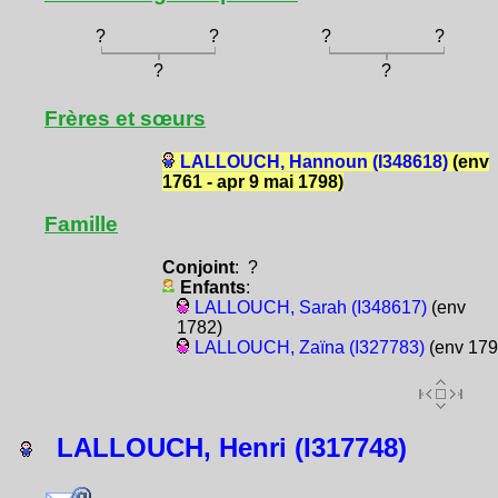
?
?
?
?
?
?
Frères et sœurs
LALLOUCH, Hannoun (I348618)
(env
1761 - apr 9 mai 1798)
Famille
Conjoint
: ?
Enfants
:
LALLOUCH, Sarah (I348617)
(env
1782)
LALLOUCH, Zaïna (I327783)
(env 179
LALLOUCH, Henri (I317748)