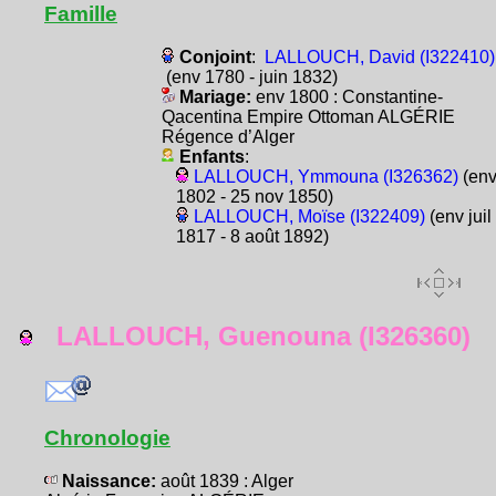
Famille
Conjoint
:
LALLOUCH, David (I322410)
(env 1780 - juin 1832)
Mariage:
env 1800 : Constantine-
Qacentina Empire Ottoman ALGÉRIE
Régence d’Alger
Enfants
:
LALLOUCH, Ymmouna (I326362)
(en
1802 - 25 nov 1850)
LALLOUCH, Moïse (I322409)
(env juil
1817 - 8 août 1892)
LALLOUCH, Guenouna (I326360)
Chronologie
Naissance:
août 1839 : Alger