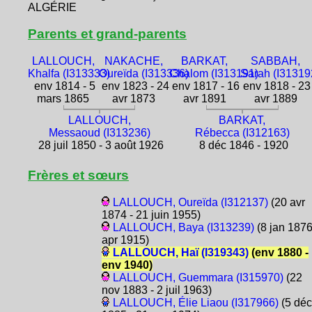
ALGÉRIE
Parents et grand-parents
LALLOUCH,
NAKACHE,
BARKAT,
SABBAH,
Khalfa (I313333)
Oureïda (I313336)
Chalom (I313191)
Sarah (I31319
env 1814 - 5
env 1823 - 24
env 1817 - 16
env 1818 - 23
mars 1865
avr 1873
avr 1891
avr 1889
LALLOUCH,
BARKAT,
Messaoud (I313236)
Rébecca (I312163)
28 juil 1850 - 3 août 1926
8 déc 1846 - 1920
Frères et sœurs
LALLOUCH, Oureïda (I312137)
(20 avr
1874 - 21 juin 1955)
LALLOUCH, Baya (I313239)
(8 jan 1876
apr 1915)
LALLOUCH, Haï (I319343)
(env 1880 -
env 1940)
LALLOUCH, Guemmara (I315970)
(22
nov 1883 - 2 juil 1963)
LALLOUCH, Élie Liaou (I317966)
(5 déc