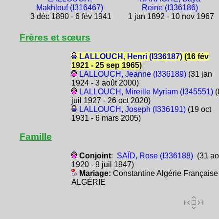
Makhlouf (I316467)
Reine (I336186)
3 déc 1890 - 6 fév 1941
1 jan 1892 - 10 nov 1967
Frères et sœurs
LALLOUCH, Henri (I336187)
(16 fév
1921 - 25 sep 1965)
LALLOUCH, Jeanne (I336189)
(31 jan
1924 - 3 août 2000)
LALLOUCH, Mireille Myriam (I345551)
(
juil 1927 - 26 oct 2020)
LALLOUCH, Joseph (I336191)
(19 oct
1931 - 6 mars 2005)
Famille
Conjoint
:
SAÏD, Rose (I336188)
(31 ao
1920 - 9 juil 1947)
Mariage:
Constantine Algérie Française
ALGÉRIE