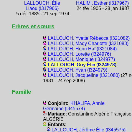
LALLOUCH, Élie
HALIMI, Esther (I317967)
Liaou (I317966)
24 fév 1905 - 28 jan 1987
5 déc 1885 - 21 sep 1974
Frères et sœurs
LALLOUCH, Yvette Rébecca (I321082)
LALLOUCH, Mady Charlotte (I321083)
LALLOUCH, Henri Haï (I321084)
LALLOUCH, Lorette (I324976)
LALLOUCH, Monique (I324977)
LALLOUCH, Guy Élie (I324978)
LALLOUCH, Yvan (I324979)
LALLOUCH, Jacqueline (I321080)
(27 n
1931 - 24 sep 2008)
Famille
Conjoint
:
KHALIFA, Annie
Germaine (I345574)
Mariage:
Constantine Algérie Française
ALGÉRIE
Enfants
:
LALLOUCH, Jérôme Élie (I345575)