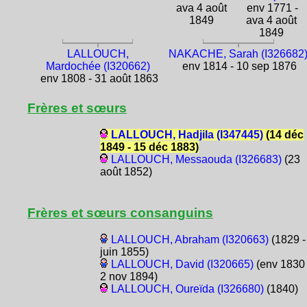
ava 4 août
env 1771 -
1849
ava 4 août
1849
LALLOUCH,
NAKACHE, Sarah (I326682
Mardochée (I320662)
env 1814 - 10 sep 1876
env 1808 - 31 août 1863
Frères et sœurs
LALLOUCH, Hadjila (I347445)
(14 déc
1849 - 15 déc 1883)
LALLOUCH, Messaouda (I326683)
(23
août 1852)
Frères et sœurs consanguins
LALLOUCH, Abraham (I320663)
(1829 -
juin 1855)
LALLOUCH, David (I320665)
(env 1830 
2 nov 1894)
LALLOUCH, Oureïda (I326680)
(1840)