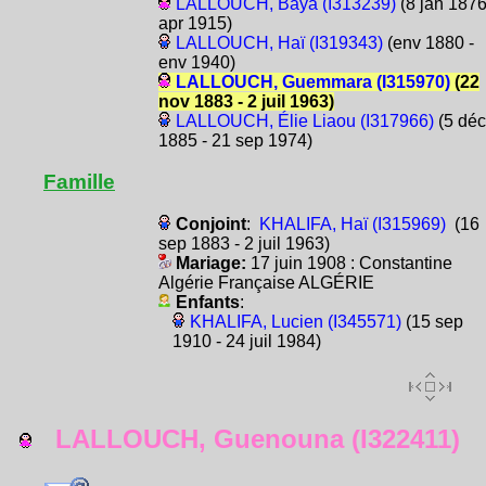
LALLOUCH, Baya (I313239)
(8 jan 1876
apr 1915)
LALLOUCH, Haï (I319343)
(env 1880 -
env 1940)
LALLOUCH, Guemmara (I315970)
(22
nov 1883 - 2 juil 1963)
LALLOUCH, Élie Liaou (I317966)
(5 déc
1885 - 21 sep 1974)
Famille
Conjoint
:
KHALIFA, Haï (I315969)
(16
sep 1883 - 2 juil 1963)
Mariage:
17 juin 1908 : Constantine
Algérie Française ALGÉRIE
Enfants
:
KHALIFA, Lucien (I345571)
(15 sep
1910 - 24 juil 1984)
LALLOUCH, Guenouna (I322411)