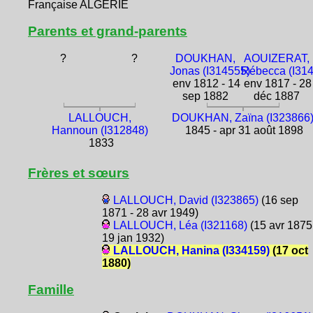
Française ALGÉRIE
Parents et grand-parents
?
?
DOUKHAN,
AOUIZERAT,
Jonas (I314555)
Rébecca (I31
env 1812 - 14
env 1817 - 28
sep 1882
déc 1887
LALLOUCH,
DOUKHAN, Zaïna (I323866
Hannoun (I312848)
1845 - apr 31 août 1898
1833
Frères et sœurs
LALLOUCH, David (I323865)
(16 sep
1871 - 28 avr 1949)
LALLOUCH, Léa (I321168)
(15 avr 1875
19 jan 1932)
LALLOUCH, Hanina (I334159)
(17 oct
1880)
Famille