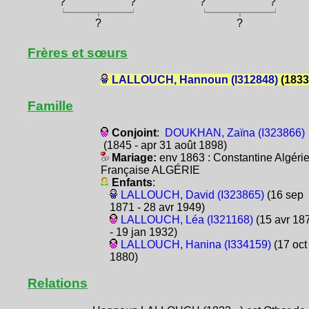
?
?
?
?
?
?
Frères et sœurs
LALLOUCH, Hannoun (I312848)
(1833
Famille
Conjoint
:
DOUKHAN, Zaïna (I323866)
(1845 - apr 31 août 1898)
Mariage:
env 1863 : Constantine Algéri
Française ALGÉRIE
Enfants
:
LALLOUCH, David (I323865)
(16 sep
1871 - 28 avr 1949)
LALLOUCH, Léa (I321168)
(15 avr 18
- 19 jan 1932)
LALLOUCH, Hanina (I334159)
(17 oct
1880)
Relations