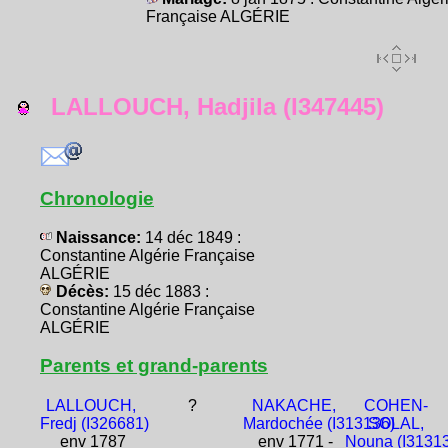
Française ALGÉRIE
LALLOUCH, Hadjila (I347445)
Chronologie
Naissance:
14 déc 1849 :
Constantine Algérie Française
ALGÉRIE
Décès:
15 déc 1883 :
Constantine Algérie Française
ALGÉRIE
Parents et grand-parents
LALLOUCH,
?
NAKACHE,
COHEN-
Fredj (I326681)
Mardochée (I313136)
SOLAL,
env 1787
env 1771 -
Nouna (I3131