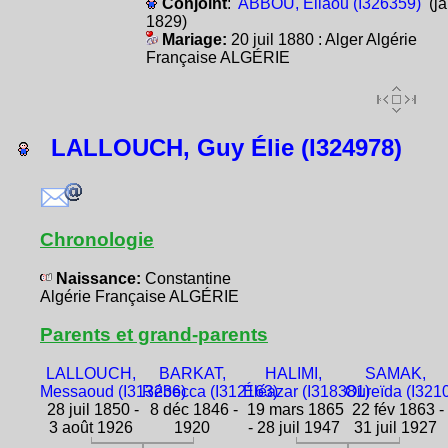
Conjoint
:
ABBOU, Éliaou (I326359)
(ja
1829)
Mariage:
20 juil 1880 : Alger Algérie
Française ALGÉRIE
LALLOUCH, Guy Élie (I324978)
Chronologie
Naissance:
Constantine
Algérie Française ALGÉRIE
Parents et grand-parents
LALLOUCH,
BARKAT,
HALIMI,
SAMAK,
Messaoud (I313236)
Rébecca (I312163)
Éléazar (I318381)
Oureïda (I321
28 juil 1850 -
8 déc 1846 -
19 mars 1865
22 fév 1863 -
3 août 1926
1920
- 28 juil 1947
31 juil 1927