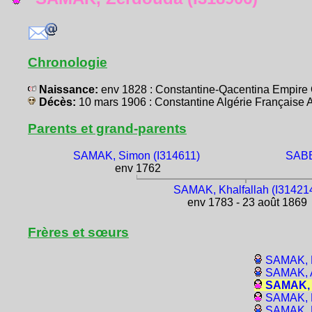
Chronologie
Naissance:
env 1828 : Constantine-Qacentina Empir
Décès:
10 mars 1906 : Constantine Algérie Français
Parents et grand-parents
SAMAK, Simon (I314611)
SABB
env 1762
SAMAK, Khalfallah (I31421
env 1783 - 23 août 1869
Frères et sœurs
SAMAK, K
SAMAK, 
SAMAK, 
SAMAK, 
SAMAK, M