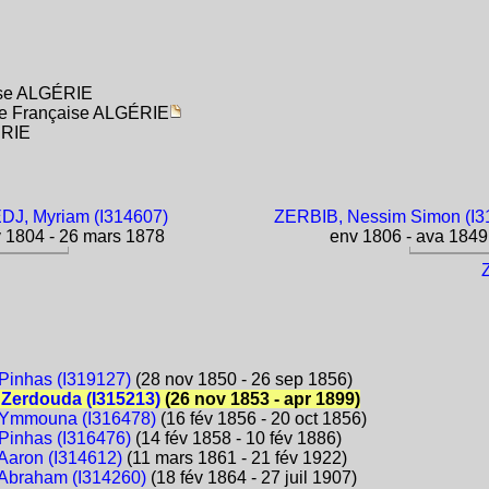
aise ALGÉRIE
rie Française ALGÉRIE
ÉRIE
J, Myriam (I314607)
ZERBIB, Nessim Simon (I3
 1804 - 26 mars 1878
env 1806 - ava 1849
inhas (I319127)
(28 nov 1850 - 26 sep 1856)
Zerdouda (I315213)
(26 nov 1853 - apr 1899)
Ymmouna (I316478)
(16 fév 1856 - 20 oct 1856)
inhas (I316476)
(14 fév 1858 - 10 fév 1886)
aron (I314612)
(11 mars 1861 - 21 fév 1922)
Abraham (I314260)
(18 fév 1864 - 27 juil 1907)