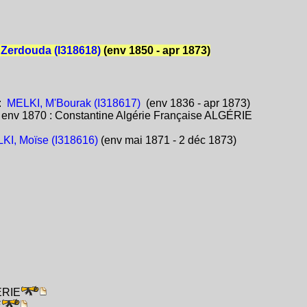
Zerdouda (I318618)
(env 1850 - apr 1873)
:
MELKI, M'Bourak (I318617)
(env 1836 - apr 1873)
:
env 1870 : Constantine Algérie Française ALGÉRIE
KI, Moïse (I318616)
(env mai 1871 - 2 déc 1873)
ÉRIE
E