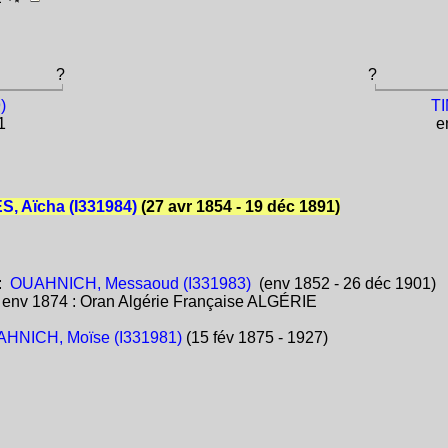
?
?
)
TI
1
en
, Aïcha (I331984)
(27 avr 1854 - 19 déc 1891)
:
OUAHNICH, Messaoud (I331983)
(env 1852 - 26 déc 1901)
:
env 1874 : Oran Algérie Française ALGÉRIE
HNICH, Moïse (I331981)
(15 fév 1875 - 1927)