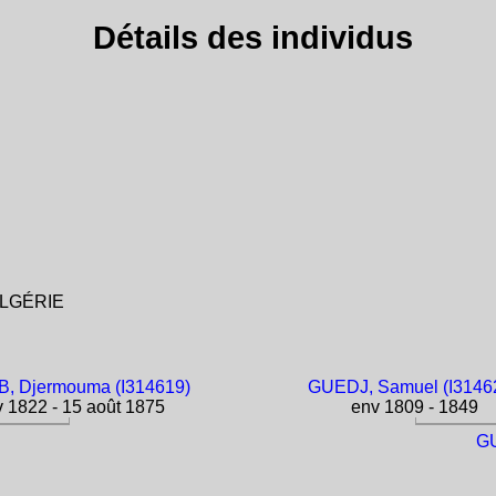
Détails des individus
 ALGÉRIE
, Djermouma (I314619)
GUEDJ, Samuel (I3146
 1822 - 15 août 1875
env 1809 - 1849
GU