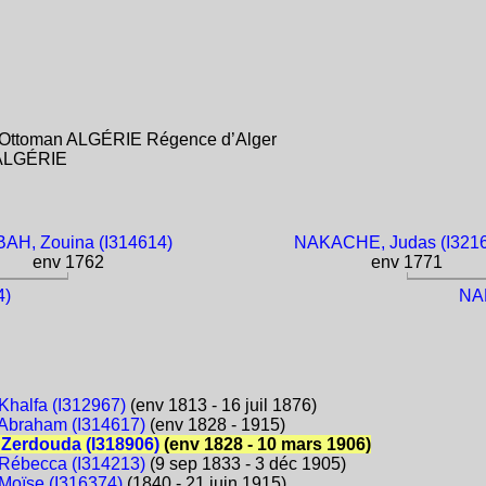
e Ottoman ALGÉRIE Régence d’Alger
e ALGÉRIE
AH, Zouina (I314614)
NAKACHE, Judas (I321
env 1762
env 1771
4)
NA
halfa (I312967)
(env 1813 - 16 juil 1876)
Abraham (I314617)
(env 1828 - 1915)
Zerdouda (I318906)
(env 1828 - 10 mars 1906)
Rébecca (I314213)
(9 sep 1833 - 3 déc 1905)
oïse (I316374)
(1840 - 21 juin 1915)