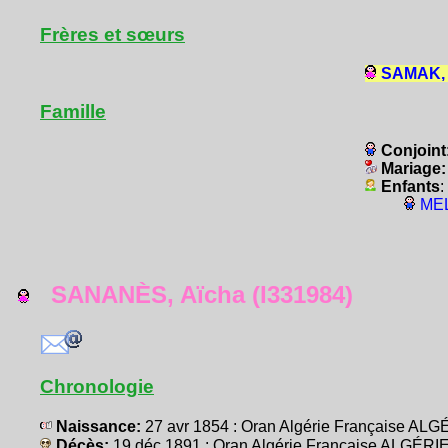
Frères et sœurs
SAMAK, 
Famille
Conjoint
Mariage
Enfants
:
MEL
SANANÈS, Aïcha (I331984)
Chronologie
Naissance:
27 avr 1854 : Oran Algérie Française ALG
Décès:
19 déc 1891 : Oran Algérie Française ALGÉRI