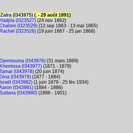
aïra (I343975)
(. - 29 août 1891)
adjila (I323527)
(24 nov 1862)
Chalom (I323529)
(12 sep 1863 - 13 mai 1865)
achel (I323526)
(19 juin 1867 - 25 jan 1868)
Djermouma (I343976)
(31 mars 1869)
hemissa (I343977)
(1871 - 1878)
amar (I343978)
(20 juin 1874)
ina (I343979)
(1877 - 1884)
sraël (I343982)
(1 juin 1879 - 25 fév 1934)
aron (I343981)
(1884 - 1886)
ultana (I343980)
(1886 - 1901)