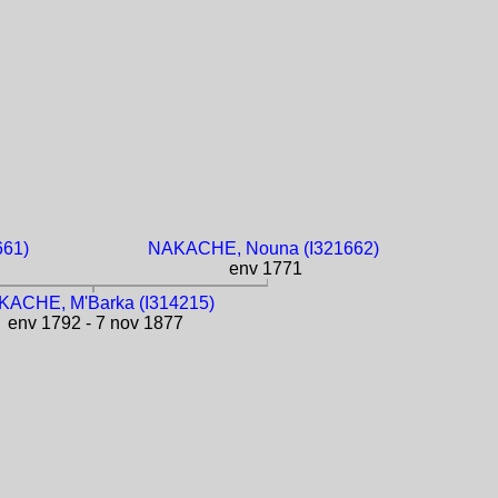
661)
NAKACHE, Nouna (I321662)
env 1771
KACHE, M'Barka (I314215)
env 1792 - 7 nov 1877