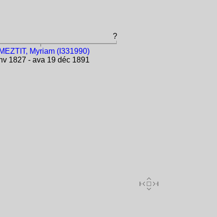
?
MEZTIT, Myriam (I331990)
v 1827 - ava 19 déc 1891