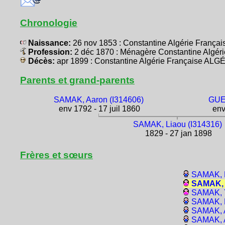
Chronologie
Naissance:
26 nov 1853 : Constantine Algérie Franç
Profession:
2 déc 1870 : Ménagère Constantine Algé
Décès:
apr 1899 : Constantine Algérie Française ALG
Parents et grand-parents
SAMAK, Aaron (I314606)
GUED
env 1792 - 17 juil 1860
env
SAMAK, Liaou (I314316)
1829 - 27 jan 1898
Frères et sœurs
SAMAK, P
SAMAK, 
SAMAK, 
SAMAK, P
SAMAK, A
SAMAK, 