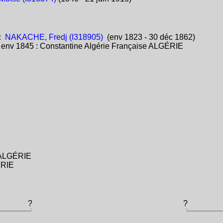
:
NAKACHE, Fredj (I318905)
(env 1823 - 30 déc 1862)
:
env 1845 : Constantine Algérie Française ALGÉRIE
e ALGÉRIE
ÉRIE
?
?