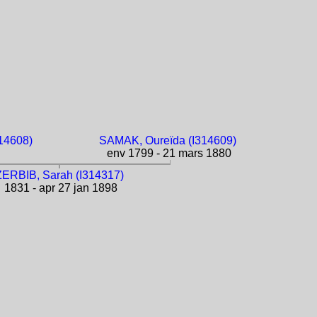
14608)
SAMAK, Oureïda (I314609)
env 1799 - 21 mars 1880
ZERBIB, Sarah (I314317)
1831 - apr 27 jan 1898