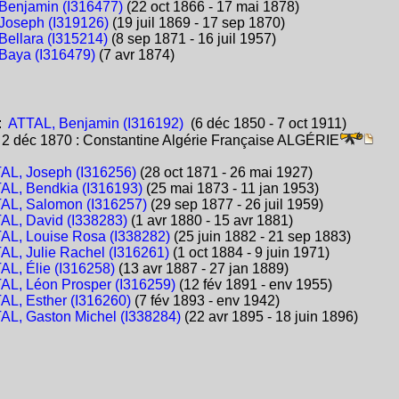
enjamin (I316477)
(22 oct 1866 - 17 mai 1878)
oseph (I319126)
(19 juil 1869 - 17 sep 1870)
ellara (I315214)
(8 sep 1871 - 16 juil 1957)
aya (I316479)
(7 avr 1874)
:
ATTAL, Benjamin (I316192)
(6 déc 1850 - 7 oct 1911)
:
2 déc 1870 : Constantine Algérie Française ALGÉRIE
AL, Joseph (I316256)
(28 oct 1871 - 26 mai 1927)
AL, Bendkia (I316193)
(25 mai 1873 - 11 jan 1953)
AL, Salomon (I316257)
(29 sep 1877 - 26 juil 1959)
AL, David (I338283)
(1 avr 1880 - 15 avr 1881)
AL, Louise Rosa (I338282)
(25 juin 1882 - 21 sep 1883)
AL, Julie Rachel (I316261)
(1 oct 1884 - 9 juin 1971)
AL, Élie (I316258)
(13 avr 1887 - 27 jan 1889)
AL, Léon Prosper (I316259)
(12 fév 1891 - env 1955)
AL, Esther (I316260)
(7 fév 1893 - env 1942)
AL, Gaston Michel (I338284)
(22 avr 1895 - 18 juin 1896)