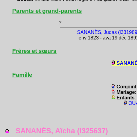
Parents et grand-parents
?
SANANÈS, Judas (I331989
env 1823 - ava 19 déc 189
Frères et sœurs
SANANÈS
Famille
Conjoint
Mariage
Enfants
:
OUA
SANANÈS, Aïcha (I325637)