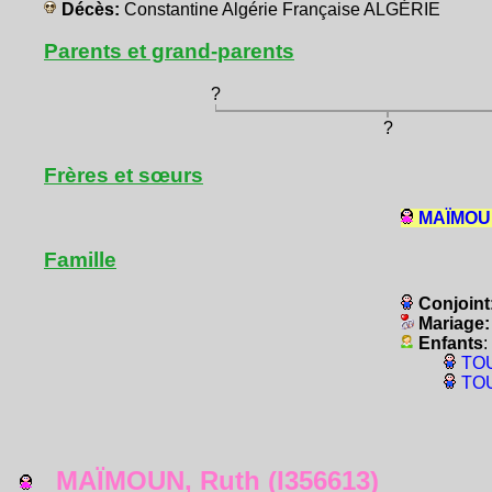
Décès:
Constantine Algérie Française ALGÉRIE
Parents et grand-parents
?
?
Frères et sœurs
MAÏMOUN
Famille
Conjoint
Mariage
Enfants
:
TOU
TOU
MAÏMOUN, Ruth (I356613)