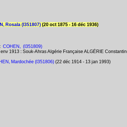
, Rosala (I351807)
(20 oct 1875 - 16 déc 1936)
:
COHEN, (I351809)
:
env 1913 : Souk-Ahras Algérie Française ALGÉRIE Constanti
EN, Mardochée (I351806)
(22 déc 1914 - 13 jan 1993)