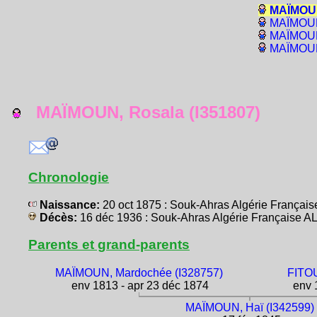
MAÏMOUN
MAÏMOUN,
MAÏMOUN,
MAÏMOUN,
MAÏMOUN, Rosala (I351807)
Chronologie
Naissance:
20 oct 1875 : Souk-Ahras Algérie França
Décès:
16 déc 1936 : Souk-Ahras Algérie Française 
Parents et grand-parents
MAÏMOUN, Mardochée (I328757)
FITOU
env 1813 - apr 23 déc 1874
env 1
MAÏMOUN, Haï (I342599)