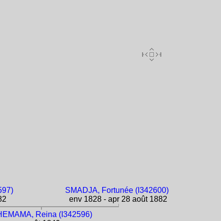
597)
SMADJA, Fortunée (I342600)
82
env 1828 - apr 28 août 1882
EMAMA, Reina (I342596)