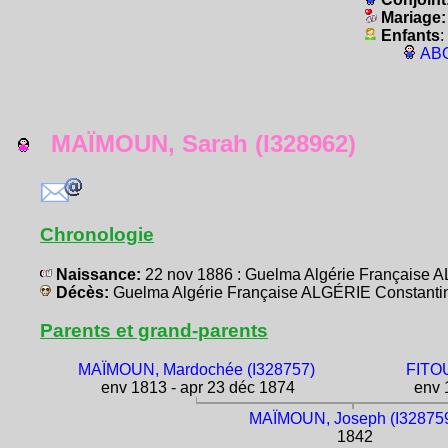
Mariage
Enfants
:
ABO
MAÏMOUN, Sarah (I328962)
Chronologie
Naissance:
22 nov 1886 : Guelma Algérie Française 
Décès:
Guelma Algérie Française ALGÉRIE Constanti
Parents et grand-parents
MAÏMOUN, Mardochée (I328757)
FITOU
env 1813 - apr 23 déc 1874
env 1
MAÏMOUN, Joseph (I32875
1842