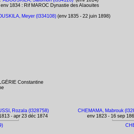
:
env 1834 : Rif MAROC Dynastie des Alaouites
USKILA, Meyer (I334108)
(env 1835 - 22 juin 1898)
ALGÉRIE Constantine
ne
SSI, Rozala (I328758)
CHEMAMA, Mabrouk (I32
813 - apr 23 déc 1874
env 1823 - 16 sep 18
9)
CHE