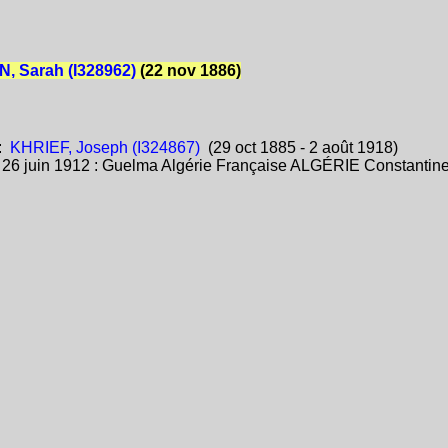
, Sarah (I328962)
(22 nov 1886)
:
KHRIEF, Joseph (I324867)
(29 oct 1885 - 2 août 1918)
:
26 juin 1912 : Guelma Algérie Française ALGÉRIE Constantin