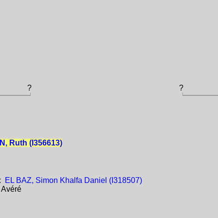
?
?
, Ruth (I356613)
:
EL BAZ, Simon Khalfa Daniel (I318507)
:
Avéré