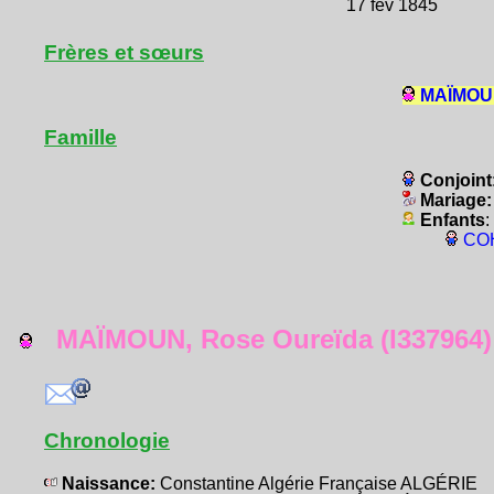
17 fév 1845
Frères et sœurs
MAÏMOUN
Famille
Conjoint
Mariage
Enfants
:
COH
MAÏMOUN, Rose Oureïda (I337964)
Chronologie
Naissance:
Constantine Algérie Française ALGÉRIE