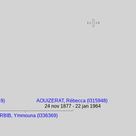
49)
AOUIZERAT, Rébecca (I315948)
24 nov 1877 - 22 jan 1964
RBIB, Ymmouna (I336369)