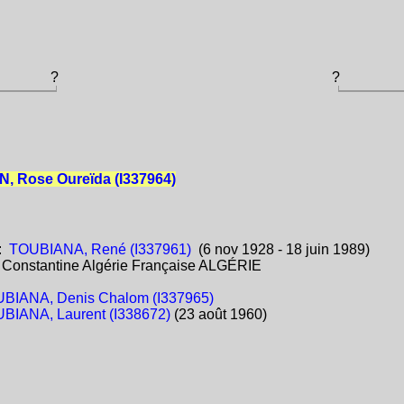
?
?
, Rose Oureïda (I337964)
:
TOUBIANA, René (I337961)
(6 nov 1928 - 18 juin 1989)
:
Constantine Algérie Française ALGÉRIE
BIANA, Denis Chalom (I337965)
BIANA, Laurent (I338672)
(23 août 1960)