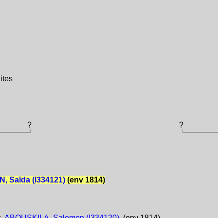
ites
?
?
, Saïda (I334121)
(env 1814)
:
ABOUSKILA, Salomon (I334120)
(env 1814)