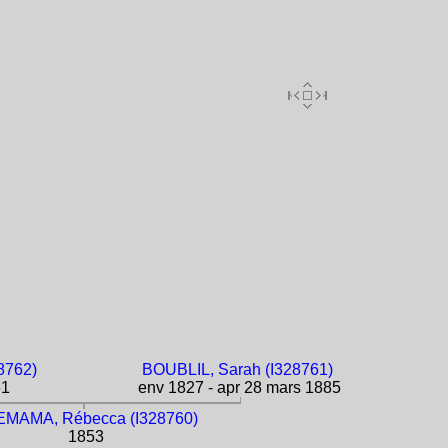
8762)
BOUBLIL, Sarah (I328761)
61
env 1827 - apr 28 mars 1885
MAMA, Rébecca (I328760)
1853