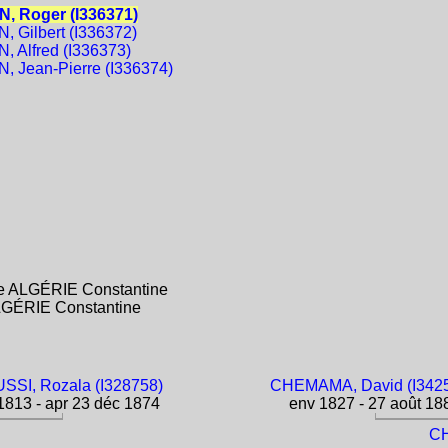
, Roger (I336371)
 Gilbert (I336372)
 Alfred (I336373)
 Jean-Pierre (I336374)
ise ALGÉRIE Constantine
ALGÉRIE Constantine
SSI, Rozala (I328758)
CHEMAMA, David (I342
813 - apr 23 déc 1874
env 1827 - 27 août 18
CH