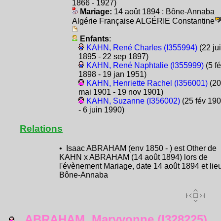
1866 - 1927)
Mariage:
14 août 1894 : Bône-Annaba
Algérie Française ALGÉRIE Constantine
Enfants
:
KAHN, René Charles (I355994)
(22 ju
1895 - 22 sep 1897)
KAHN, René Naphtalie (I355999)
(5 f
1898 - 19 jan 1951)
KAHN, Henriette Rachel (I356001)
(20
mai 1901 - 19 nov 1901)
KAHN, Suzanne (I356002)
(25 fév 19
- 6 juin 1990)
Relations
• Isaac ABRAHAM (env 1850 - ) est Other de
KAHN x ABRAHAM (14 août 1894) lors de
l'évènement Mariage, date 14 août 1894 et lie
Bône-Annaba
ABRAHAM, Maryvonne (I328225)