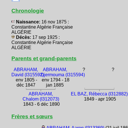
Chronologie
Naissance:
16 nov 1875 :
Constantine Algérie Française
ALGÉRIE
Décès:
17 sep 1925 :
Constantine Algérie Française
ALGÉRIE
Parents et grand-parents
ABRAHAM,
ABRAHAM,
?
?
David (I315592)
Djermouma (I315594)
env 1805 -
env 1794 - 18
déc 1847
jan 1885
ABRAHAM,
EL BAZ, Rébecca (I312882)
Chalom (I312073)
1849 - apr 1905
1843 - 6 déc 1890
Frères et sœurs
ABRAHAM, Aaron (I313369)
(21 juil 186