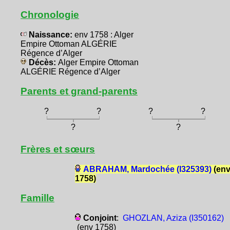
Chronologie
Naissance:
env 1758 : Alger
Empire Ottoman ALGÉRIE
Régence d’Alger
Décès:
Alger Empire Ottoman
ALGÉRIE Régence d’Alger
Parents et grand-parents
?
?
?
?
?
?
Frères et sœurs
ABRAHAM, Mardochée (I325393)
(en
1758)
Famille
Conjoint
:
GHOZLAN, Aziza (I350162)
(env 1758)