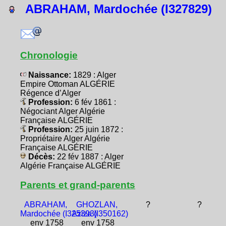
ABRAHAM, Mardochée (I327829)
Chronologie
Naissance:
1829 : Alger
Empire Ottoman ALGÉRIE
Régence d’Alger
Profession:
6 fév 1861 :
Négociant Alger Algérie
Française ALGÉRIE
Profession:
25 juin 1872 :
Propriétaire Alger Algérie
Française ALGÉRIE
Décès:
22 fév 1887 : Alger
Algérie Française ALGÉRIE
Parents et grand-parents
ABRAHAM,
GHOZLAN,
?
?
Mardochée (I325393)
Aziza (I350162)
env 1758
env 1758