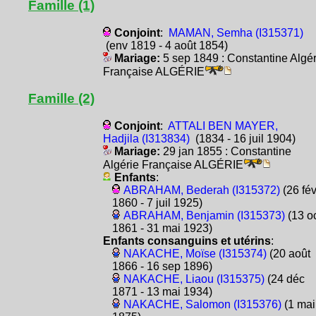
Famille (1)
Conjoint
:
MAMAN, Semha (I315371)
(env 1819 - 4 août 1854)
Mariage:
5 sep 1849 : Constantine Algér
Française ALGÉRIE
Famille (2)
Conjoint
:
ATTALI BEN MAYER,
Hadjila (I313834)
(1834 - 16 juil 1904)
Mariage:
29 jan 1855 : Constantine
Algérie Française ALGÉRIE
Enfants
:
ABRAHAM, Bederah (I315372)
(26 fé
1860 - 7 juil 1925)
ABRAHAM, Benjamin (I315373)
(13 o
1861 - 31 mai 1923)
Enfants consanguins et utérins
:
NAKACHE, Moïse (I315374)
(20 août
1866 - 16 sep 1896)
NAKACHE, Liaou (I315375)
(24 déc
1871 - 13 mai 1934)
NAKACHE, Salomon (I315376)
(1 mai