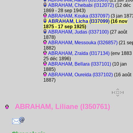
ABRAHAM, Chebabi (I312072)
(12 déc
1869 - 28 sep 1943)
ABRAHAM, Kouka (I337097)
(3 jan 187
ABRAHAM, Licha (I337099)
(16 nov
1875 - 17 sep 1925)
ABRAHAM, Judas (I337100)
(27 août
1878)
ABRAHAM, Messouka (I326857)
(21 se
1882)
ABRAHAM, Zraïda (I317134)
(env 1883 
25 déc 1896)
ABRAHAM, Bellara (I337101)
(10 jan
1885)
ABRAHAM, Oureïda (I337102)
(16 août
1887)
ABRAHAM, Liliane (I350761)