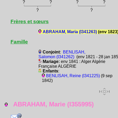
?
?
?
?
?
?
Frères et sœurs
ABRAHAM, Maria (I341263)
(env 1823
Famille
Conjoint
:
BENLISAH,
Salomon (I341262)
(env 1821 - 28 jan 185
Mariage:
env 1841 : Alger Algérie
Française ALGÉRIE
Enfants
:
BENLISAH, Reine (I341225)
(9 sep
1842)
ABRAHAM, Marie (I355995)