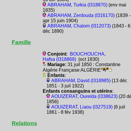
ABRAHAM, Turkia (I318870)
(env mai
1835)
ABRAHAM, Zerdouda (I316170)
(1839 -
apr 15 juin 1904)
ABRAHAM, Chalom (I312073)
(1843 - 6
déc 1890)
Famille
Conjoint
:
BOUCHOUCHA,
Hafsa (I318869)
(oct 1830)
Mariage:
31 juil 1850 : Constantine
Algérie Française ALGÉRIE
Enfants
:
ABRAHAM, David (I318985)
(13 déc
1851 - 3 juil 1922)
Enfants consanguins et utérins
:
AOUIZERAT, Oureïda (I338623)
(20 d
1856)
AOUIZERAT, Liaou (I327519)
(6 juil
1861 - 8 fév 1938)
Relations