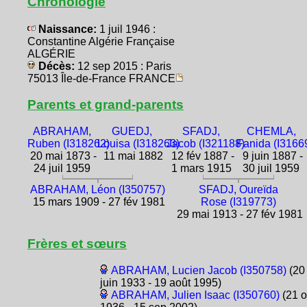
Chronologie
Naissance:
1 juil 1946 :
Constantine Algérie Française
ALGÉRIE
Décès:
12 sep 2015 : Paris
75013 Île-de-France FRANCE
Parents et grand-parents
ABRAHAM,
GUEDJ,
SFADJ,
CHEMLA,
Ruben (I318262)
Louisa (I318263)
Jacob (I321188)
Fanida (I3166
20 mai 1873 -
11 mai 1882
12 fév 1887 -
9 juin 1887 -
24 juil 1959
1 mars 1915
30 juil 1959
ABRAHAM, Léon (I350757)
SFADJ, Oureïda
15 mars 1909 - 27 fév 1981
Rose (I319773)
29 mai 1913 - 27 fév 1981
Frères et sœurs
ABRAHAM, Lucien Jacob (I350758)
(20
juin 1933 - 19 août 1995)
ABRAHAM, Julien Isaac (I350760)
(21 o