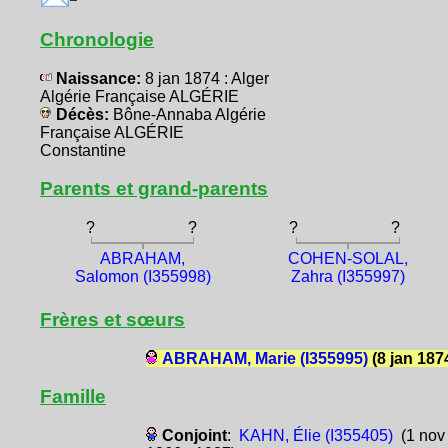
Chronologie
Naissance:
8 jan 1874 : Alger
Algérie Française ALGÉRIE
Décès:
Bône-Annaba Algérie
Française ALGÉRIE
Constantine
Parents et grand-parents
?
?
?
?
ABRAHAM,
COHEN-SOLAL,
Salomon (I355998)
Zahra (I355997)
Frères et sœurs
ABRAHAM, Marie (I355995)
(8 jan 187
Famille
Conjoint
:
KAHN, Élie (I355405)
(1 nov