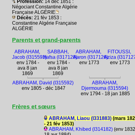
Profession:
14 déc 1851 :
Négociant Constantine Algérie
Française ALGÉRIE
Décès:
21 fév 1853 :
Constantine Algérie Française
ALGÉRIE
Parents et grand-parents
ABRAHAM,
SABBAH,
ABRAHAM,
FITOUSSI,
Jacob (I315593)
Hafsa (I317128)
Aaron (I317126)
Aziza (I31712
env 1784 -
env 1784 -
env 1773
env 1773
ava 8 jan
ava 8 jan
1869
1869
ABRAHAM, David (I315592)
ABRAHAM,
env 1805 - déc 1847
Djermouma (I315594)
env 1794 - 18 jan 1885
Frères et sœurs
ABRAHAM, Liaou (I331883)
(mars 18
- 21 fév 1853)
ABRAHAM, Khibed (I314182)
(env 1832
18 avr 1884)