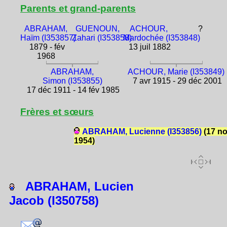
Parents et grand-parents
ABRAHAM,
GUENOUN,
ACHOUR,
?
Haïm (I353857)
Zahari (I353858)
Mardochée (I353848)
1879 - fév
13 juil 1882
1968
ABRAHAM,
ACHOUR, Marie (I353849)
Simon (I353855)
7 avr 1915 - 29 déc 2001
17 déc 1911 - 14 fév 1985
Frères et sœurs
ABRAHAM, Lucienne (I353856)
(17 n
1954)
ABRAHAM, Lucien
Jacob (I350758)