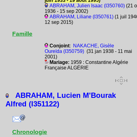
juin 1933 - 19 août 1995)
ABRAHAM, Julien Isaac (I350760)
(21 o
1936 - 15 sep 2002)
ABRAHAM, Liliane (I350761)
(1 juil 194
12 sep 2015)
Famille
Conjoint
:
NAKACHE, Gisèle
Oureïda (I350759)
(31 jan 1938 - 11 mai
2001)
Mariage:
1959 : Constantine Algérie
Française ALGÉRIE
ABRAHAM, Lucien M'Bourak
Alfred (I351122)
Chronologie