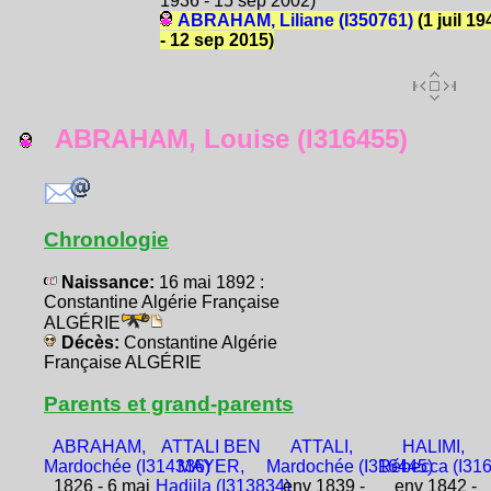
1936 - 15 sep 2002)
ABRAHAM, Liliane (I350761)
(1 juil 19
- 12 sep 2015)
ABRAHAM, Louise (I316455)
Chronologie
Naissance:
16 mai 1892 :
Constantine Algérie Française
ALGÉRIE
Décès:
Constantine Algérie
Française ALGÉRIE
Parents et grand-parents
ABRAHAM,
ATTALI BEN
ATTALI,
HALIMI,
Mardochée (I314336)
MAYER,
Mardochée (I316445)
Rébecca (I31
1826 - 6 mai
Hadjila (I313834)
env 1839 -
env 1842 -