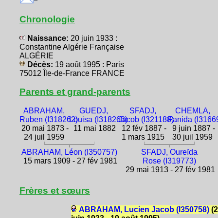
Chronologie
Naissance:
20 juin 1933 :
Constantine Algérie Française
ALGÉRIE
Décès:
19 août 1995 : Paris
75012 Île-de-France FRANCE
Parents et grand-parents
ABRAHAM,
GUEDJ,
SFADJ,
CHEMLA,
Ruben (I318262)
Louisa (I318263)
Jacob (I321188)
Fanida (I3166
20 mai 1873 -
11 mai 1882
12 fév 1887 -
9 juin 1887 -
24 juil 1959
1 mars 1915
30 juil 1959
ABRAHAM, Léon (I350757)
SFADJ, Oureïda
15 mars 1909 - 27 fév 1981
Rose (I319773)
29 mai 1913 - 27 fév 1981
Frères et sœurs
ABRAHAM, Lucien Jacob (I350758)
(2