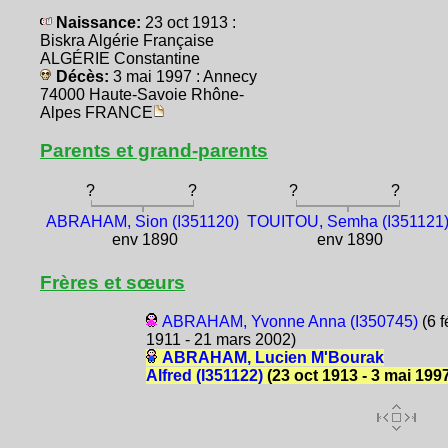
Naissance:
23 oct 1913 :
Biskra Algérie Française
ALGÉRIE Constantine
Décès:
3 mai 1997 : Annecy
74000 Haute-Savoie Rhône-
Alpes FRANCE
Parents et grand-parents
?
?
?
?
ABRAHAM, Sion (I351120)
TOUITOU, Semha (I351121
env 1890
env 1890
Frères et sœurs
ABRAHAM, Yvonne Anna (I350745)
(6 f
1911 - 21 mars 2002)
ABRAHAM, Lucien M'Bourak
Alfred (I351122)
(23 oct 1913 - 3 mai 199