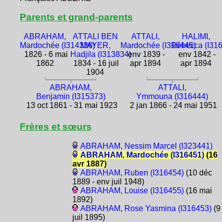
Parents et grand-parents
ABRAHAM,
ATTALI BEN
ATTALI,
HALIMI,
Mardochée (I314336)
MAYER,
Mardochée (I316445)
Rébecca (I31
1826 - 6 mai
Hadjila (I313834)
env 1839 -
env 1842 -
1862
1834 - 16 juil
apr 1894
apr 1894
1904
ABRAHAM,
ATTALI,
Benjamin (I315373)
Ymmouna (I316444)
13 oct 1861 - 31 mai 1923
2 jan 1866 - 24 mai 1951
Frères et sœurs
ABRAHAM, Nessim Marcel (I323441)
ABRAHAM, Mardochée (I316451)
(16
avr 1887)
ABRAHAM, Ruben (I316454)
(10 déc
1889 - env juil 1948)
ABRAHAM, Louise (I316455)
(16 mai
1892)
ABRAHAM, Rose Yasmina (I316453)
(9
juil 1895)