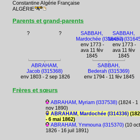
Constantine Algérie Française
ALGÉRIE
Parents et grand-parents
?
?
SABBAH,
SABBAH,
Mardochée (I316457)
Nouna (I3164
env 1773 -
env 1773 -
ava 11 fév
ava 11 fév
1845
1845
ABRAHAM,
SABBAH,
Jacob (I315368)
Bederah (I315369)
env 1803 - 2 sep 1826
env 1794 - 11 fév 1845
Frères et sœurs
ABRAHAM, Myriam (I337538)
(1824 - 1
nov 1890)
ABRAHAM, Mardochée (I314336)
(182
- 6 mai 1862)
ABRAHAM, Ymmouna (I315370)
(10 oct
1826 - 16 juil 1891)