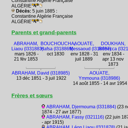
Constantine Algérie Française
ALGÉRIE
Décès:
5 juin 1885 :
Constantine Algérie Française
ALGÉRIE
Parents et grand-parents
ABRAHAM,
BOUCHOUCHA,
AOUATE,
DOUKHAN,
Liaou (I331883)
Hafsa (I318869)
Messaoud (I318987)
Rébecca (I321
mars 1826 -
oct 1830
env 1828 - 31
env 1834 -
21 fév 1853
juil 1889
apr 13 nov
1873
ABRAHAM, David (I318985)
AOUATE,
13 déc 1851 - 3 juil 1922
Ymmouna (I318986)
14 août 1855 - 14 avr 1954
Frères et sœurs
ABRAHAM, Djermouma (I331884)
(23 n
1874 - 27 avr 1877)
ABRAHAM, Fassy (I321116)
(22 juin 18
- apr 1915)
ABRAHAM, Léon Liaou (I331878)
(21 j