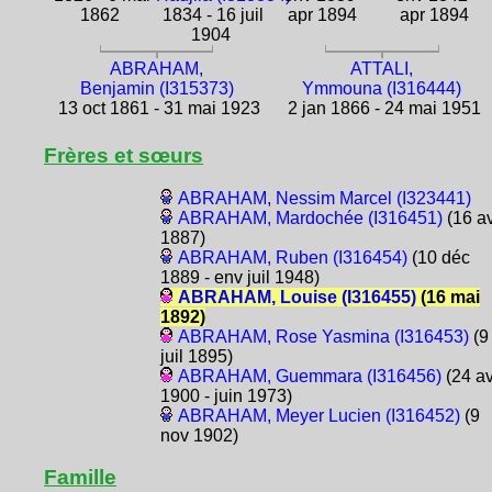
1862
1834 - 16 juil
apr 1894
apr 1894
1904
ABRAHAM,
ATTALI,
Benjamin (I315373)
Ymmouna (I316444)
13 oct 1861 - 31 mai 1923
2 jan 1866 - 24 mai 1951
Frères et sœurs
ABRAHAM, Nessim Marcel (I323441)
ABRAHAM, Mardochée (I316451)
(16 a
1887)
ABRAHAM, Ruben (I316454)
(10 déc
1889 - env juil 1948)
ABRAHAM, Louise (I316455)
(16 mai
1892)
ABRAHAM, Rose Yasmina (I316453)
(9
juil 1895)
ABRAHAM, Guemmara (I316456)
(24 av
1900 - juin 1973)
ABRAHAM, Meyer Lucien (I316452)
(9
nov 1902)
Famille