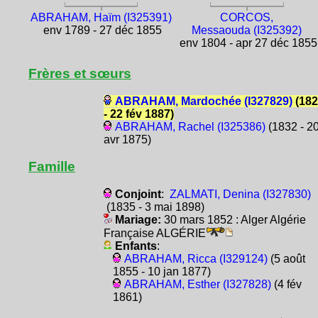
ABRAHAM, Haïm (I325391)
CORCOS,
env 1789 - 27 déc 1855
Messaouda (I325392)
env 1804 - apr 27 déc 1855
Frères et sœurs
ABRAHAM, Mardochée (I327829)
(182
- 22 fév 1887)
ABRAHAM, Rachel (I325386)
(1832 - 2
avr 1875)
Famille
Conjoint
:
ZALMATI, Denina (I327830)
(1835 - 3 mai 1898)
Mariage:
30 mars 1852 : Alger Algérie
Française ALGÉRIE
Enfants
:
ABRAHAM, Ricca (I329124)
(5 août
1855 - 10 jan 1877)
ABRAHAM, Esther (I327828)
(4 fév
1861)