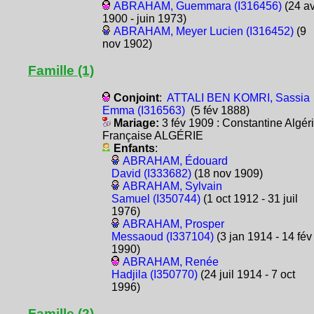
ABRAHAM, Guemmara (I316456)
(24 av
1900 - juin 1973)
ABRAHAM, Meyer Lucien (I316452)
(9
nov 1902)
Famille (1)
Conjoint
:
ATTALI BEN KOMRI, Sassia
Emma (I316563)
(5 fév 1888)
Mariage:
3 fév 1909 : Constantine Algér
Française ALGÉRIE
Enfants
:
ABRAHAM, Édouard
David (I333682)
(18 nov 1909)
ABRAHAM, Sylvain
Samuel (I350744)
(1 oct 1912 - 31 juil
1976)
ABRAHAM, Prosper
Messaoud (I337104)
(3 jan 1914 - 14 fév
1990)
ABRAHAM, Renée
Hadjila (I350770)
(24 juil 1914 - 7 oct
1996)
Famille (2)