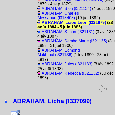
1879 - 4 sep 1879)
ABRAHAM, Sion (I321134)
(4 août 1880
ABRAHAM, Charles
Messaoud (I318408)
(19 juil 1882)
ABRAHAM, Liaou Léon (I331879)
(28
août 1884 - 5 juin 1885)
ABRAHAM, Simon (I321131)
(3 avr 1886
4 fév 1887)
ABRAHAM, Semha Marie (I321135)
(8 j
1888 - 31 juil 1900)
ABRAHAM, Edmond
Makhlouf (I321136)
(1 fév 1890 - 23 oct
1917)
ABRAHAM, Jules (I321133)
(3 fév 1892 
25 août 1898)
ABRAHAM, Rébecca (I321132)
(30 déc
1895)
ABRAHAM, Licha (I337099)