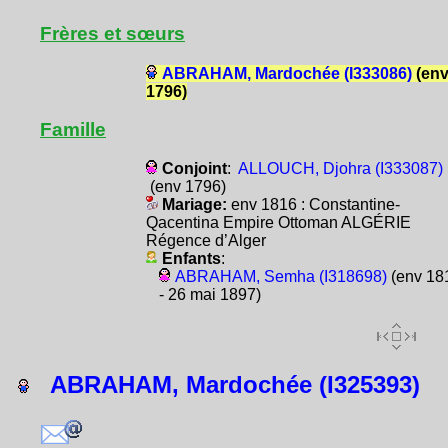
Frères et sœurs
ABRAHAM, Mardochée (I333086)
(en
1796)
Famille
Conjoint
:
ALLOUCH, Djohra (I333087)
(env 1796)
Mariage:
env 1816 : Constantine-
Qacentina Empire Ottoman ALGÉRIE
Régence d’Alger
Enfants
:
ABRAHAM, Semha (I318698)
(env 18
- 26 mai 1897)
ABRAHAM, Mardochée (I325393)