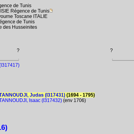
gence de Tunis
NISIE Régence de Tunis
ivourne Toscane ITALIE
égence de Tunis
e des Husseinites
?
?
I317417)
ANNOUDJI, Judas (I317431)
(1694 - 1795)
ANNOUDJI, Isaac (I317432)
(env 1706)
6)