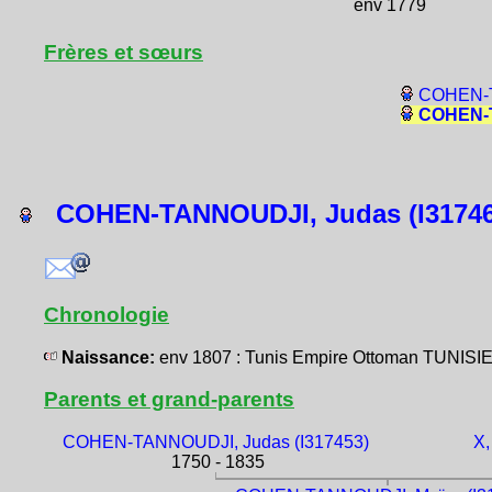
env 1779
Frères et sœurs
COHEN-T
COHEN-T
COHEN-TANNOUDJI, Judas (I31746
Chronologie
Naissance:
env 1807 : Tunis Empire Ottoman TUNISIE
Parents et grand-parents
COHEN-TANNOUDJI, Judas (I317453)
X,
1750 - 1835