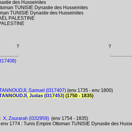
astie des Husseinites
ttoman TUNISIE Dynastie des Husseinites
oman TUNISIE Dynastie des Husseinites
SRAËL PALESTINE
L PALESTINE
?
?
317408)
ANNOUDJI, Samuel (I317407)
(env 1735 - env 1800)
ANNOUDJI, Judas (I317453)
(1750 - 1835)
:
X, Zourarah (I332959)
(env 1754 - 1835)
:
env 1774 : Tunis Empire Ottoman TUNISIE Dynastie des Husse