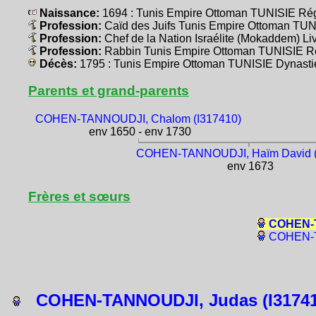
Naissance:
1694 : Tunis Empire Ottoman TUNISIE Ré
Profession:
Caïd des Juifs Tunis Empire Ottoman TU
Profession:
Chef de la Nation Israélite (Mokaddem) L
Profession:
Rabbin Tunis Empire Ottoman TUNISIE R
Décès:
1795 : Tunis Empire Ottoman TUNISIE Dynasti
Parents et grand-parents
COHEN-TANNOUDJI, Chalom (I317410)
env 1650 - env 1730
COHEN-TANNOUDJI, Haïm David (
env 1673
Frères et sœurs
COHEN-T
COHEN-T
COHEN-TANNOUDJI, Judas (I31741