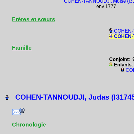
COHEN-TANNOUDJI, Moïse (I3
env 1777
Frères et sœurs
COHEN-T
COHEN-T
Famille
Conjoint
: 
Enfants
:
COH
COHEN-TANNOUDJI, Judas (I31745
Chronologie