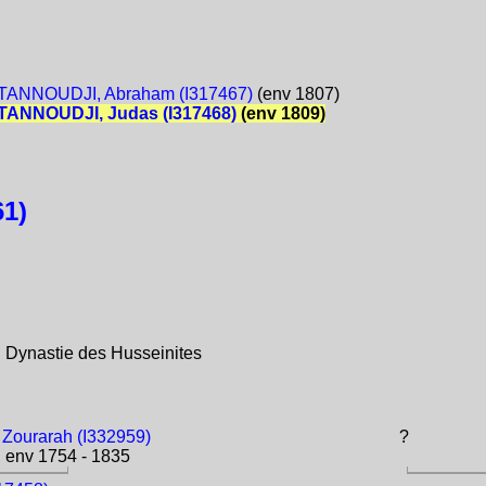
ANNOUDJI, Abraham (I317467)
(env 1807)
ANNOUDJI, Judas (I317468)
(env 1809)
1)
 Dynastie des Husseinites
 Zourarah (I332959)
?
env 1754 - 1835