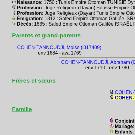
Naissance:
1750 : Tunis Empire Ottoman TUNISIE Dyn
Profession:
Juge Religieux (Dayan) Sousse Empire O
Profession:
Juge Religieux (Dayan) Tunis Empire Ott
Émigration:
1812 : Safed Empire Ottoman Galilée I
Décès:
1835 : Safed Empire Ottoman Galilée ISRAË
Parents et grand-parents
COHEN-TANNOUDJI, Moïse (I317409)
env 1684 - ava 1769
COHEN-TANNOUDJI, Abraham (I
env 1710 - env 1780
Frères et sœurs
COHEN-T
COHEN-T
Famille
Conjoint
Mariage
Enfants
: