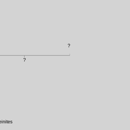
?
?
inites