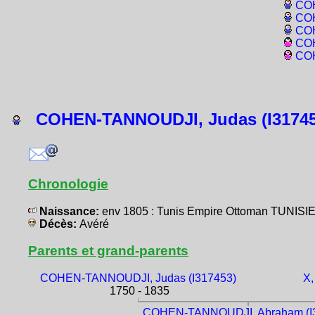
COH
COH
COH
COH
COH
COHEN-TANNOUDJI, Judas (I31745
Chronologie
Naissance:
env 1805 : Tunis Empire Ottoman TUNISIE
Décès:
Avéré
Parents et grand-parents
COHEN-TANNOUDJI, Judas (I317453)
X,
1750 - 1835
COHEN-TANNOUDJI, Abraham (I