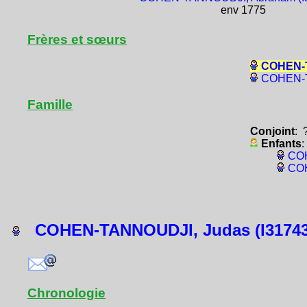
env 1775
Frères et sœurs
COHEN-T
COHEN-T
Famille
Conjoint
: 
Enfants
:
COH
COH
COHEN-TANNOUDJI, Judas (I31743
Chronologie