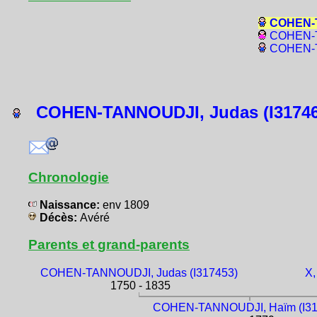
COHEN-T
COHEN-T
COHEN-T
COHEN-TANNOUDJI, Judas (I31746
Chronologie
Naissance:
env 1809
Décès:
Avéré
Parents et grand-parents
COHEN-TANNOUDJI, Judas (I317453)
X,
1750 - 1835
COHEN-TANNOUDJI, Haïm (I31