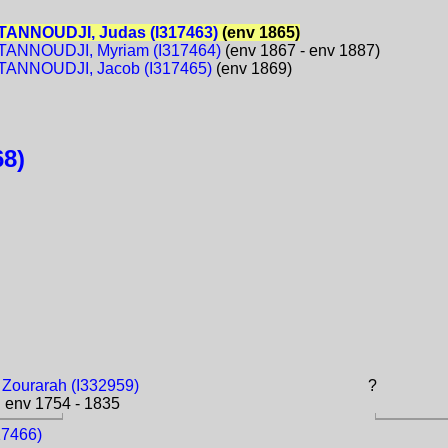
ANNOUDJI, Judas (I317463)
(env 1865)
ANNOUDJI, Myriam (I317464)
(env 1867 - env 1887)
ANNOUDJI, Jacob (I317465)
(env 1869)
8)
 Zourarah (I332959)
?
env 1754 - 1835
7466)