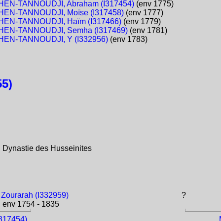
EN-TANNOUDJI, Abraham (I317454)
(env 1775)
EN-TANNOUDJI, Moïse (I317458)
(env 1777)
EN-TANNOUDJI, Haïm (I317466)
(env 1779)
EN-TANNOUDJI, Semha (I317469)
(env 1781)
EN-TANNOUDJI, Y (I332956)
(env 1783)
5)
 Dynastie des Husseinites
 Zourarah (I332959)
?
env 1754 - 1835
317454)