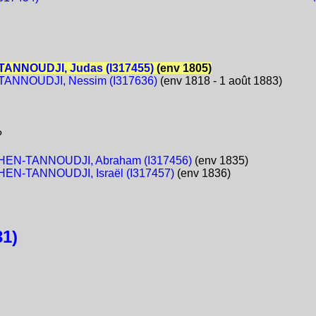
ANNOUDJI, Judas (I317455)
(env 1805)
ANNOUDJI, Nessim (I317636)
(env 1818 - 1 août 1883)
?
EN-TANNOUDJI, Abraham (I317456)
(env 1835)
EN-TANNOUDJI, Israël (I317457)
(env 1836)
1)