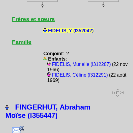
?
?
Frères et sœurs
FIDELIS, Y (I352042)
Famille
Conjoint
: ?
Enfants
:
FIDELIS, Murielle (I312287)
(22 nov
1966)
FIDELIS, Céline (I312291)
(22 août
1969)
FINGERHUT, Abraham
Moïse (I355447)