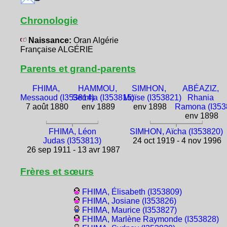
Chronologie
Naissance:
Oran Algérie
Française ALGÉRIE
Parents et grand-parents
FHIMA,
HAMMOU,
SIMHON,
ABÉAZIZ,
Messaoud (I353814)
Semha (I353815)
Moïse (I353821)
Rhania
7 août 1880
env 1889
env 1898
Ramona (I353
env 1898
FHIMA, Léon
SIMHON, Aïcha (I353820)
Judas (I353813)
24 oct 1919 - 4 nov 1996
26 sep 1911 - 13 avr 1987
Frères et sœurs
FHIMA, Élisabeth (I353809)
FHIMA, Josiane (I353826)
FHIMA, Maurice (I353827)
FHIMA, Marlène Raymonde (I353828)