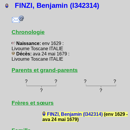
FINZI, Benjamin (I342314)
Chronologie
Naissance:
env 1629 :
Livourne Toscane ITALIE
Décès:
ava 24 mai 1679 :
Livourne Toscane ITALIE
Parents et grand-parents
?
?
?
?
?
?
Frères et sœurs
FINZI, Benjamin (I342314)
(env 1629 -
ava 24 mai 1679)