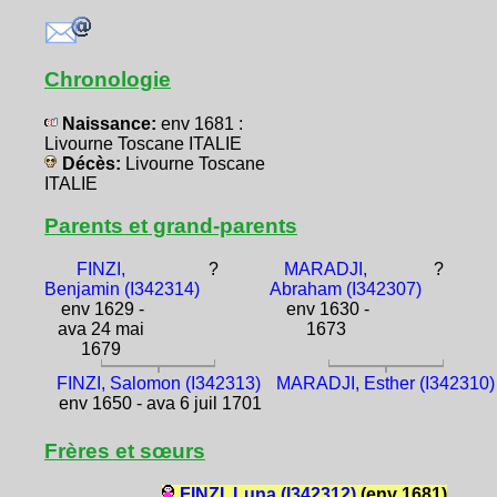
Chronologie
Naissance:
env 1681 :
Livourne Toscane ITALIE
Décès:
Livourne Toscane
ITALIE
Parents et grand-parents
FINZI,
?
MARADJI,
?
Benjamin (I342314)
Abraham (I342307)
env 1629 -
env 1630 -
ava 24 mai
1673
1679
FINZI, Salomon (I342313)
MARADJI, Esther (I342310)
env 1650 - ava 6 juil 1701
Frères et sœurs
FINZI, Luna (I342312)
(env 1681)