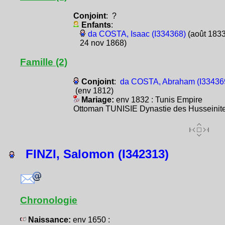
Conjoint
: ?
Enfants
:
da COSTA, Isaac (I334368)
(août 1833
24 nov 1868)
Famille (2)
Conjoint
:
da COSTA, Abraham (I33436
(env 1812)
Mariage:
env 1832 : Tunis Empire
Ottoman TUNISIE Dynastie des Husseinit
FINZI, Salomon (I342313)
Chronologie
Naissance:
env 1650 :