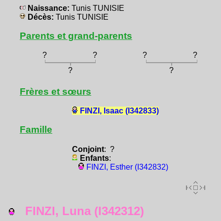
Naissance:
Tunis TUNISIE
Décès:
Tunis TUNISIE
Parents et grand-parents
?
?
?
?
?
?
Frères et sœurs
FINZI, Isaac (I342833)
Famille
Conjoint
: ?
Enfants
:
FINZI, Esther (I342832)
FINZI, Luna (I342312)