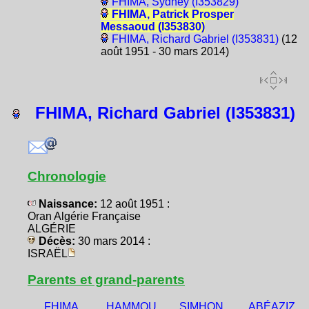
FHIMA, Sydney (I353829)
FHIMA, Patrick Prosper
Messaoud (I353830)
FHIMA, Richard Gabriel (I353831)
(12
août 1951 - 30 mars 2014)
FHIMA, Richard Gabriel (I353831)
Chronologie
Naissance:
12 août 1951 :
Oran Algérie Française
ALGÉRIE
Décès:
30 mars 2014 :
ISRAËL
Parents et grand-parents
FHIMA,
HAMMOU,
SIMHON,
ABÉAZIZ,