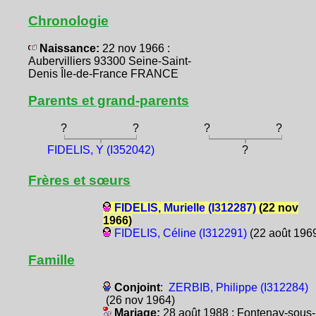
Chronologie
Naissance:
22 nov 1966 :
Aubervilliers 93300 Seine-Saint-
Denis Île-de-France FRANCE
Parents et grand-parents
?
?
?
?
FIDELIS, Y (I352042)
?
Frères et sœurs
FIDELIS, Murielle (I312287)
(22 nov
1966)
FIDELIS, Céline (I312291)
(22 août 196
Famille
Conjoint
:
ZERBIB, Philippe (I312284)
(26 nov 1964)
Mariage:
28 août 1988 : Fontenay-sous-