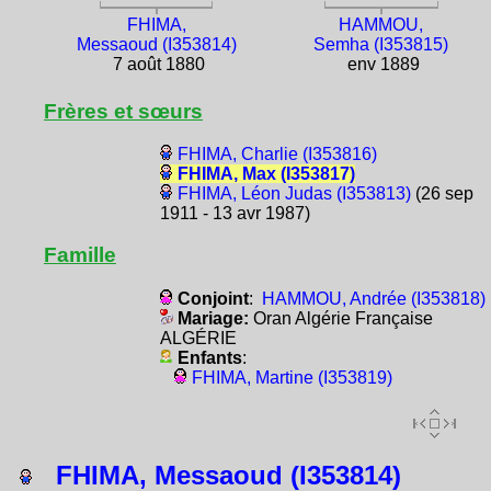
FHIMA,
HAMMOU,
Messaoud (I353814)
Semha (I353815)
7 août 1880
env 1889
Frères et sœurs
FHIMA, Charlie (I353816)
FHIMA, Max (I353817)
FHIMA, Léon Judas (I353813)
(26 sep
1911 - 13 avr 1987)
Famille
Conjoint
:
HAMMOU, Andrée (I353818)
Mariage:
Oran Algérie Française
ALGÉRIE
Enfants
:
FHIMA, Martine (I353819)
FHIMA, Messaoud (I353814)