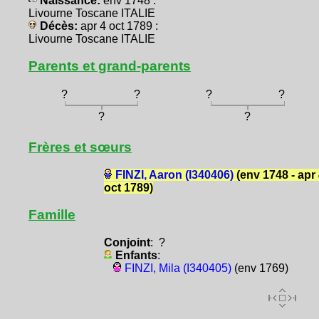
Naissance:
env 1748 :
Livourne Toscane ITALIE
Décès:
apr 4 oct 1789 :
Livourne Toscane ITALIE
Parents et grand-parents
?
?
?
?
?
?
Frères et sœurs
FINZI, Aaron (I340406)
(env 1748 - apr
oct 1789)
Famille
Conjoint
: ?
Enfants
:
FINZI, Mila (I340405)
(env 1769)