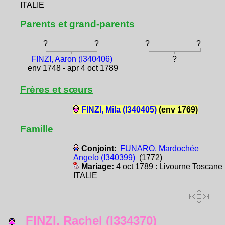
ITALIE
Parents et grand-parents
?
?
?
?
FINZI, Aaron (I340406)
?
env 1748 - apr 4 oct 1789
Frères et sœurs
FINZI, Mila (I340405)
(env 1769)
Famille
Conjoint
:
FUNARO, Mardochée
Angelo (I340399)
(1772)
Mariage:
4 oct 1789 : Livourne Toscane
ITALIE
FINZI, Rachel (I334370)