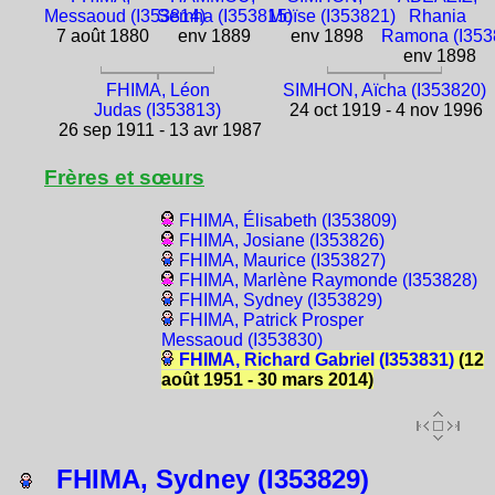
Messaoud (I353814)
Semha (I353815)
Moïse (I353821)
Rhania
7 août 1880
env 1889
env 1898
Ramona (I353
env 1898
FHIMA, Léon
SIMHON, Aïcha (I353820)
Judas (I353813)
24 oct 1919 - 4 nov 1996
26 sep 1911 - 13 avr 1987
Frères et sœurs
FHIMA, Élisabeth (I353809)
FHIMA, Josiane (I353826)
FHIMA, Maurice (I353827)
FHIMA, Marlène Raymonde (I353828)
FHIMA, Sydney (I353829)
FHIMA, Patrick Prosper
Messaoud (I353830)
FHIMA, Richard Gabriel (I353831)
(12
août 1951 - 30 mars 2014)
FHIMA, Sydney (I353829)