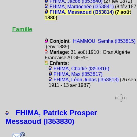
FHIMA, Jacob (I353840)
(27 fév 1872)
FHIMA, Mardochée (I353841)
(8 fév 187
FHIMA, Messaoud (I353814)
(7 août
1880)
Famille
Conjoint
:
HAMMOU, Semha (I353815)
(env 1889)
Mariage:
31 août 1910 : Oran Algérie
Française ALGÉRIE
Enfants
:
FHIMA, Charlie (I353816)
FHIMA, Max (I353817)
FHIMA, Léon Judas (I353813)
(26 sep
1911 - 13 avr 1987)
FHIMA, Patrick Prosper
Messaoud (I353830)