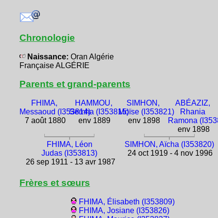
Chronologie
Naissance:
Oran Algérie
Française ALGÉRIE
Parents et grand-parents
FHIMA,
HAMMOU,
SIMHON,
ABÉAZIZ,
Messaoud (I353814)
Semha (I353815)
Moïse (I353821)
Rhania
7 août 1880
env 1889
env 1898
Ramona (I353
env 1898
FHIMA, Léon
SIMHON, Aïcha (I353820)
Judas (I353813)
24 oct 1919 - 4 nov 1996
26 sep 1911 - 13 avr 1987
Frères et sœurs
FHIMA, Élisabeth (I353809)
FHIMA, Josiane (I353826)