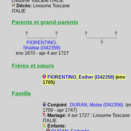
Livourne Toscane ITALIE
Décès:
Livourne Toscane
ITALIE
Parents et grand-parents
?
?
?
?
FIORENTINO,
?
Shabtai (I342359)
env 1670 - apr 4 avr 1727
Frères et sœurs
FIORENTINO, Esther (I342358)
(env
1705)
Famille
Conjoint
:
DURAN, Moïse (I342356)
(e
1700 - apr 1747)
Mariage:
4 avr 1727 : Livourne Toscane
ITALIE
Enfants
: