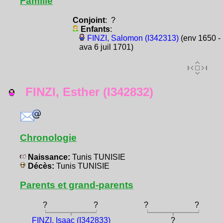
Famille
Conjoint
: ?
Enfants
:
FINZI, Salomon (I342313)
(env 1650 -
ava 6 juil 1701)
FINZI, Esther (I342832)
Chronologie
Naissance:
Tunis TUNISIE
Décès:
Tunis TUNISIE
Parents et grand-parents
?
?
?
?
FINZI, Isaac (I342833)
?