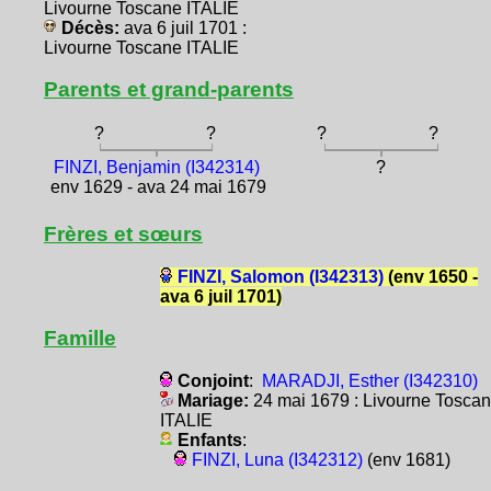
Livourne Toscane ITALIE
Décès:
ava 6 juil 1701 :
Livourne Toscane ITALIE
Parents et grand-parents
?
?
?
?
FINZI, Benjamin (I342314)
?
env 1629 - ava 24 mai 1679
Frères et sœurs
FINZI, Salomon (I342313)
(env 1650 -
ava 6 juil 1701)
Famille
Conjoint
:
MARADJI, Esther (I342310)
Mariage:
24 mai 1679 : Livourne Tosca
ITALIE
Enfants
:
FINZI, Luna (I342312)
(env 1681)