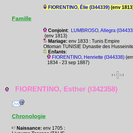
FIORENTINO, Élie (I344339)
(env 1813
Famille
Conjoint
:
LUMBROSO, Allegra (I34433
(env 1813)
Mariage:
env 1833 : Tunis Empire
Ottoman TUNISIE Dynastie des Husseinit
Enfants
:
FIORENTINO, Henriette (I344338)
(en
1834 - 23 sep 1887)
FIORENTINO, Esther (I342358)
Chronologie
Naissance:
env 1705 :