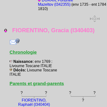
DURAN, Fortunée
Mazeltov (I342355)
(env 1735 - ent 1784 
1810)
FIORENTINO, Gracia (I340403)
Chronologie
Naissance:
env 1769 :
Livourne Toscane ITALIE
Décès:
Livourne Toscane
ITALIE
Parents et grand-parents
?
?
?
?
FIORENTINO,
?
Raphaël (I340404)