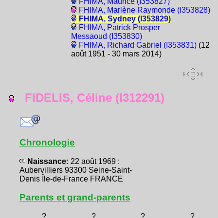
FHIMA, Maurice (I353827)
FHIMA, Marlène Raymonde (I353828)
FHIMA, Sydney (I353829)
FHIMA, Patrick Prosper
Messaoud (I353830)
FHIMA, Richard Gabriel (I353831)
(12
août 1951 - 30 mars 2014)
FIDELIS, Céline (I312291)
Chronologie
Naissance:
22 août 1969 :
Aubervilliers 93300 Seine-Saint-
Denis Île-de-France FRANCE
Parents et grand-parents
?
?
?
?