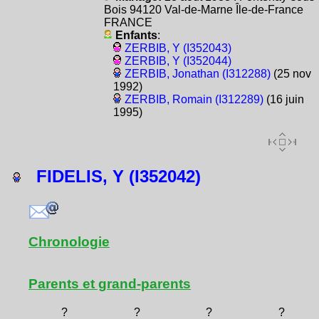
Bois 94120 Val-de-Marne Île-de-France
FRANCE
Enfants
:
ZERBIB, Y (I352043)
ZERBIB, Y (I352044)
ZERBIB, Jonathan (I312288)
(25 nov
1992)
ZERBIB, Romain (I312289)
(16 juin
1995)
FIDELIS, Y (I352042)
Chronologie
Parents et grand-parents
?
?
?
?