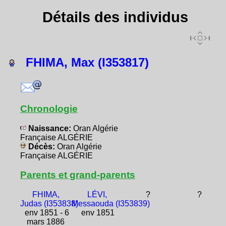
Détails des individus
FHIMA, Max (I353817)
Chronologie
Naissance:
Oran Algérie
Française ALGÉRIE
Décès:
Oran Algérie
Française ALGÉRIE
Parents et grand-parents
FHIMA,
LÉVI,
?
?
Judas (I353838)
Messaouda (I353839)
env 1851 - 6
env 1851
mars 1886