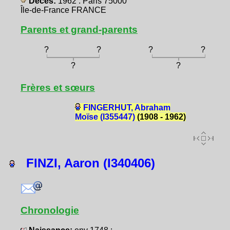
Décès:
1962 : Paris 75000
Île-de-France FRANCE
Parents et grand-parents
?
?
?
?
?
?
Frères et sœurs
FINGERHUT, Abraham
Moïse (I355447)
(1908 - 1962)
FINZI, Aaron (I340406)
Chronologie