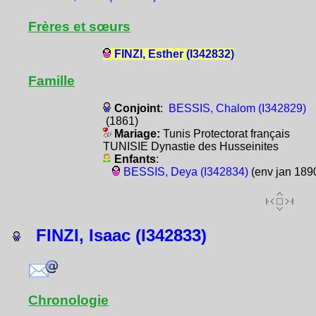
Frères et sœurs
FINZI, Esther (I342832)
Famille
Conjoint
:
BESSIS, Chalom (I342829)
(1861)
Mariage:
Tunis Protectorat français
TUNISIE Dynastie des Husseinites
Enfants
:
BESSIS, Deya (I342834)
(env jan 189
FINZI, Isaac (I342833)
Chronologie