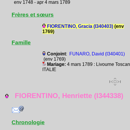
env 1748 - apr 4 mars 1789
Frères et sœurs
FIORENTINO, Gracia (I340403)
(env
1769)
Famille
Conjoint
:
FUNARO, David (I340401)
(env 1769)
Mariage:
4 mars 1789 : Livourne Tosca
ITALIE
FIORENTINO, Henriette (I344338)
Chronologie