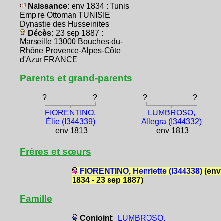
Naissance:
env 1834 : Tunis
Empire Ottoman TUNISIE
Dynastie des Husseinites
Décès:
23 sep 1887 :
Marseille 13000 Bouches-du-
Rhône Provence-Alpes-Côte
d'Azur FRANCE
Parents et grand-parents
?
?
?
?
FIORENTINO,
LUMBROSO,
Élie (I344339)
Allegra (I344332)
env 1813
env 1813
Frères et sœurs
FIORENTINO, Henriette (I344338)
(env
1834 - 23 sep 1887)
Famille
Conjoint
:
LUMBROSO,