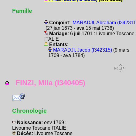
Famille
Conjoint
:
MARADJI, Abraham (I342311
(27 jan 1673 - ava 15 mai 1736)
Mariage:
6 juil 1701 : Livourne Toscane
ITALIE
Enfants
:
MARADJI, Jacob (I342315)
(9 mars
1709 - ava 1784)
FINZI, Mila (I340405)
Chronologie
Naissance:
env 1769 :
Livourne Toscane ITALIE
Décès:
Livourne Toscane