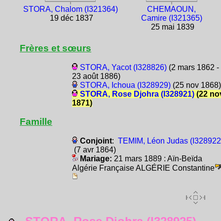
STORA, Chalom (I321364)
CHEMAOUN,
19 déc 1837
Camire (I321365)
25 mai 1839
Frères et sœurs
STORA, Yacot (I328826)
(2 mars 1862 -
23 août 1886)
STORA, Ichoua (I328929)
(25 nov 1868)
STORA, Rose Djohra (I328921)
(22 no
1871)
Famille
Conjoint
:
TEMIM, Léon Judas (I328922
(7 avr 1864)
Mariage:
21 mars 1889 : Aïn-Beïda
Algérie Française ALGÉRIE Constantine