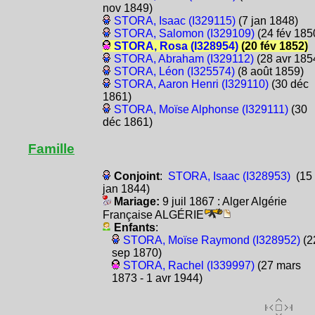
nov 1849)
STORA, Isaac (I329115)
(7 jan 1848)
STORA, Salomon (I329109)
(24 fév 185
STORA, Rosa (I328954)
(20 fév 1852)
STORA, Abraham (I329112)
(28 avr 185
STORA, Léon (I325574)
(8 août 1859)
STORA, Aaron Henri (I329110)
(30 déc
1861)
STORA, Moïse Alphonse (I329111)
(30
déc 1861)
Famille
Conjoint
:
STORA, Isaac (I328953)
(15
jan 1844)
Mariage:
9 juil 1867 : Alger Algérie
Française ALGÉRIE
Enfants
:
STORA, Moïse Raymond (I328952)
(2
sep 1870)
STORA, Rachel (I339997)
(27 mars
1873 - 1 avr 1944)