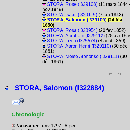
STORA, Rose (I329108)
(11 mars 1844 -
nov 1849)
STORA, Isaac (I329115)
(7 jan 1848)
STORA, Salomon (I329109)
(24 fév
1850)
STORA, Rosa (I328954)
(20 fév 1852)
STORA, Abraham (I329112)
(28 avr 185
STORA, Léon (I325574)
(8 août 1859)
STORA, Aaron Henri (I329110)
(30 déc
1861)
STORA, Moïse Alphonse (I329111)
(30
déc 1861)
STORA, Salomon (I322884)
Chronologie
Naissance:
env 1797 : Alger