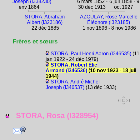
Joseph (I338230)
6 mars 1852 -
6 juil 1858 - 9
env 1864
30 déc 1913
oct 1927
STORA, Abraham
AZOULAY, Rose Marcelle
Albert (I323186)
Éléonore (I323185)
22 déc 1885
1 nov 1896 - 8 nov 1986
Frères et sœurs
STORA, Paul Henri Aaron (I346535)
(11
jan 1922 - 24 déc 1979)
STORA, Robert Élie
Armand (I346536)
(10 nov 1923 - 18 juil
1944)
STORA, André Michel
Joseph (I346537)
(13 déc 1933)
STORA, Rosa (I328954)