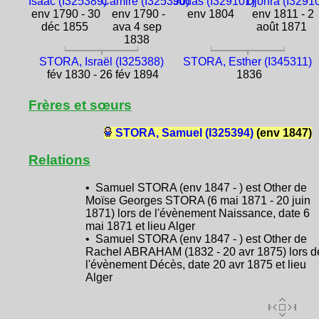
Isaac (I325389)
Camire (I325390)
Judas (I329101)
Djohra (I3291
env 1790 - 30
env 1790 -
env 1804
env 1811 - 2
déc 1855
ava 4 sep
août 1871
1838
STORA, Israël (I325388)
STORA, Esther (I345311)
fév 1830 - 26 fév 1894
1836
Frères et sœurs
STORA, Samuel (I325394)
(env 1847)
Relations
• Samuel STORA (env 1847 - ) est Other de
Moïse Georges STORA (6 mai 1871 - 20 juin
1871) lors de l'évènement Naissance, date 6
mai 1871 et lieu Alger
• Samuel STORA (env 1847 - ) est Other de
Rachel ABRAHAM (1832 - 20 avr 1875) lors d
l'évènement Décès, date 20 avr 1875 et lieu
Alger