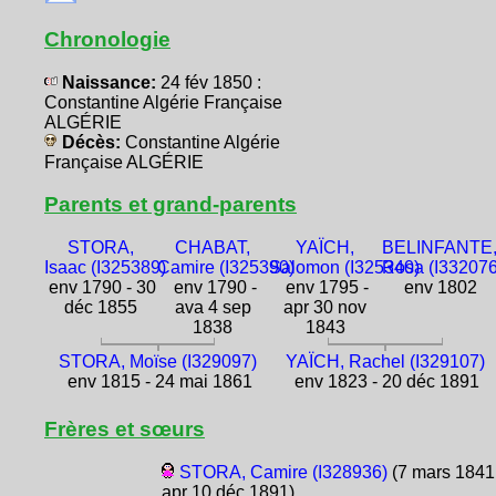
Chronologie
Naissance:
24 fév 1850 :
Constantine Algérie Française
ALGÉRIE
Décès:
Constantine Algérie
Française ALGÉRIE
Parents et grand-parents
STORA,
CHABAT,
YAÏCH,
BELINFANTE
Isaac (I325389)
Camire (I325390)
Salomon (I325340)
Rosa (I332076
env 1790 - 30
env 1790 -
env 1795 -
env 1802
déc 1855
ava 4 sep
apr 30 nov
1838
1843
STORA, Moïse (I329097)
YAÏCH, Rachel (I329107)
env 1815 - 24 mai 1861
env 1823 - 20 déc 1891
Frères et sœurs
STORA, Camire (I328936)
(7 mars 1841
apr 10 déc 1891)