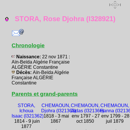
STORA, Rose Djohra (I328921)
Chronologie
Naissance:
22 nov 1871 :
Aïn-Beïda Algérie Française
ALGÉRIE Constantine
Décès:
Aïn-Beïda Algérie
Française ALGÉRIE
Constantine
Parents et grand-parents
STORA,
CHEMAOUN,
CHEMAOUN,
CHEMAOUN,
Ichoua
Djohra (I321363)
Judas (I321366)
Hanna (I3213
Isaac (I321362)
1818 - 3 mai
env 1797 - 27
env 1799 - 28
1814 - 9 juin
1867
oct 1850
juil 1879
1877