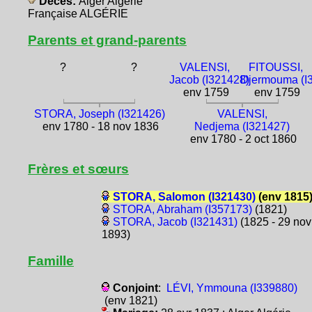
Décès:
Alger Algérie
Française ALGÉRIE
Parents et grand-parents
?
?
VALENSI,
FITOUSSI,
Jacob (I321428)
Djermouma (I
env 1759
env 1759
STORA, Joseph (I321426)
VALENSI,
env 1780 - 18 nov 1836
Nedjema (I321427)
env 1780 - 2 oct 1860
Frères et sœurs
STORA, Salomon (I321430)
(env 1815
STORA, Abraham (I357173)
(1821)
STORA, Jacob (I321431)
(1825 - 29 nov
1893)
Famille
Conjoint
:
LÉVI, Ymmouna (I339880)
(env 1821)