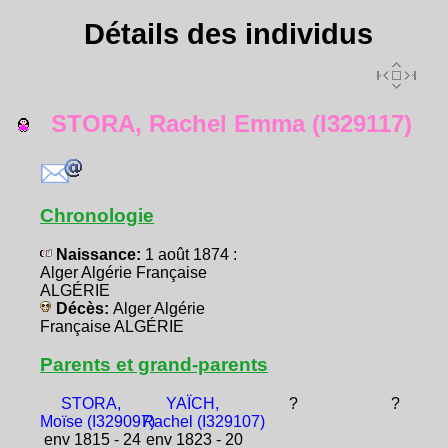
Détails des individus
STORA, Rachel Emma (I329117)
Chronologie
Naissance:
1 août 1874 :
Alger Algérie Française
ALGÉRIE
Décès:
Alger Algérie
Française ALGÉRIE
Parents et grand-parents
STORA,
YAÏCH,
?
?
Moïse (I329097)
Rachel (I329107)
env 1815 - 24
env 1823 - 20