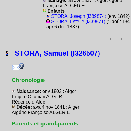
Mariage:
28 avr 1837 : Alger Algérie
Française ALGÉRIE
Enfants
:
STORA, Joseph (I339874)
(env 1842)
STORA, Estelle (I339871)
(5 août 1847
apr 6 déc 1887)
STORA, Samuel (I326507)
Chronologie
Naissance:
env 1802 : Alger
Empire Ottoman ALGÉRIE
Régence d’Alger
Décès:
ava 4 nov 1841 : Alger
Algérie Française ALGÉRIE
Parents et grand-parents