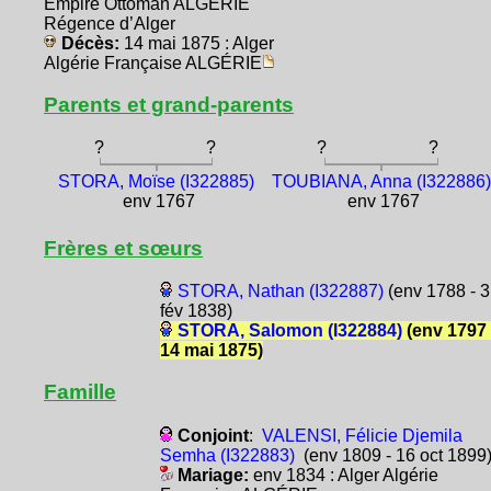
Empire Ottoman ALGÉRIE
Régence d’Alger
Décès:
14 mai 1875 : Alger
Algérie Française ALGÉRIE
Parents et grand-parents
?
?
?
?
STORA, Moïse (I322885)
TOUBIANA, Anna (I322886)
env 1767
env 1767
Frères et sœurs
STORA, Nathan (I322887)
(env 1788 - 3
fév 1838)
STORA, Salomon (I322884)
(env 1797 
14 mai 1875)
Famille
Conjoint
:
VALENSI, Félicie Djemila
Semha (I322883)
(env 1809 - 16 oct 1899
Mariage:
env 1834 : Alger Algérie