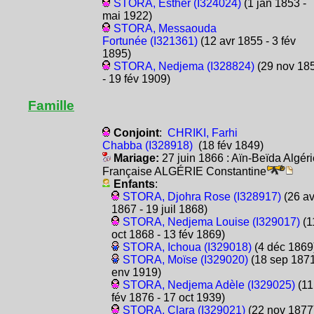
STORA, Esther (I324024)
(1 jan 1853 -
mai 1922)
STORA, Messaouda
Fortunée (I321361)
(12 avr 1855 - 3 fév
1895)
STORA, Nedjema (I328824)
(29 nov 18
- 19 fév 1909)
Famille
Conjoint
:
CHRIKI, Farhi
Chabba (I328918)
(18 fév 1849)
Mariage:
27 juin 1866 : Aïn-Beïda Algéri
Française ALGÉRIE Constantine
Enfants
:
STORA, Djohra Rose (I328917)
(26 av
1867 - 19 juil 1868)
STORA, Nedjema Louise (I329017)
(1
oct 1868 - 13 fév 1869)
STORA, Ichoua (I329018)
(4 déc 1869
STORA, Moïse (I329020)
(18 sep 1871
env 1919)
STORA, Nedjema Adèle (I329025)
(11
fév 1876 - 17 oct 1939)
STORA, Clara (I329021)
(22 nov 1877