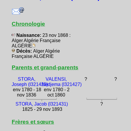
Chronologie
Naissance:
23 nov 1868 :
Alger Algérie Française
ALGÉRIE
Décès:
Alger Algérie
Française ALGÉRIE
Parents et grand-parents
STORA,
VALENSI,
?
?
Joseph (I321426)
Nedjema (I321427)
env 1780 - 18
env 1780 - 2
nov 1836
oct 1860
STORA, Jacob (I321431)
?
1825 - 29 nov 1893
Frères et sœurs