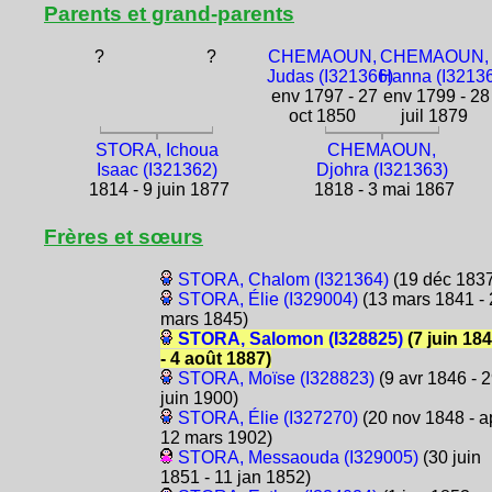
Parents et grand-parents
?
?
CHEMAOUN,
CHEMAOUN,
Judas (I321366)
Hanna (I3213
env 1797 - 27
env 1799 - 28
oct 1850
juil 1879
STORA, Ichoua
CHEMAOUN,
Isaac (I321362)
Djohra (I321363)
1814 - 9 juin 1877
1818 - 3 mai 1867
Frères et sœurs
STORA, Chalom (I321364)
(19 déc 1837
STORA, Élie (I329004)
(13 mars 1841 - 
mars 1845)
STORA, Salomon (I328825)
(7 juin 18
- 4 août 1887)
STORA, Moïse (I328823)
(9 avr 1846 - 
juin 1900)
STORA, Élie (I327270)
(20 nov 1848 - a
12 mars 1902)
STORA, Messaouda (I329005)
(30 juin
1851 - 11 jan 1852)