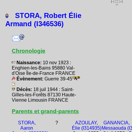
STORA, Robert Élie
Armand (I346536)
Chronologie
Naissance:
10 nov 1923 :
Enghien-les-Bains 95880 Val-
d'Oise Île-de-France FRANCE
Évènement:
Guerre 39-45
Décès:
18 juil 1944 : Saint-
Gilles-les-Forêts 87130 Haute-
Vienne Limousin FRANCE
Parents et grand-parents
STORA,
?
AZOULAY,
GANANCIA,
Aaron
Élie (I314935)
Messaouda (I