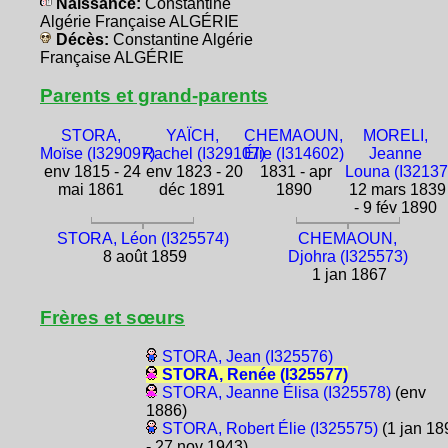
Naissance:
Constantine
Algérie Française ALGÉRIE
Décès:
Constantine Algérie
Française ALGÉRIE
Parents et grand-parents
STORA,
YAÏCH,
CHEMAOUN,
MORELI,
Moïse (I329097)
Rachel (I329107)
Élie (I314602)
Jeanne
env 1815 - 24
env 1823 - 20
1831 - apr
Louna (I32137
mai 1861
déc 1891
1890
12 mars 1839
- 9 fév 1890
STORA, Léon (I325574)
CHEMAOUN,
8 août 1859
Djohra (I325573)
1 jan 1867
Frères et sœurs
STORA, Jean (I325576)
STORA, Renée (I325577)
STORA, Jeanne Élisa (I325578)
(env
1886)
STORA, Robert Élie (I325575)
(1 jan 18
- 27 nov 1943)