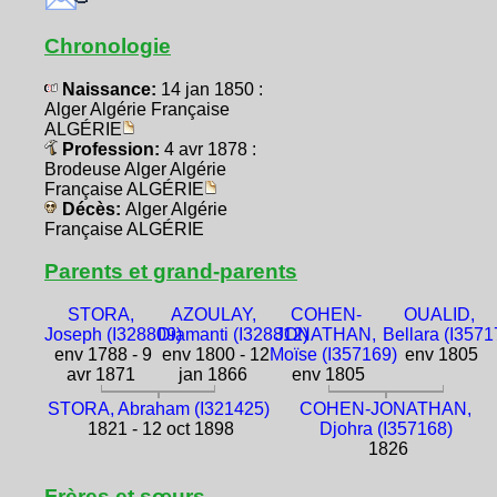
Chronologie
Naissance:
14 jan 1850 :
Alger Algérie Française
ALGÉRIE
Profession:
4 avr 1878 :
Brodeuse Alger Algérie
Française ALGÉRIE
Décès:
Alger Algérie
Française ALGÉRIE
Parents et grand-parents
STORA,
AZOULAY,
COHEN-
OUALID,
Joseph (I328809)
Diamanti (I328812)
JONATHAN,
Bellara (I3571
env 1788 - 9
env 1800 - 12
Moïse (I357169)
env 1805
avr 1871
jan 1866
env 1805
STORA, Abraham (I321425)
COHEN-JONATHAN,
1821 - 12 oct 1898
Djohra (I357168)
1826
Frères et sœurs