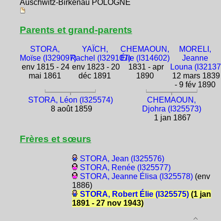
Auschwitz-Birkenau POLOGNE
Parents et grand-parents
STORA,
YAÏCH,
CHEMAOUN,
MORELI,
Moïse (I329097)
Rachel (I329107)
Élie (I314602)
Jeanne
env 1815 - 24
env 1823 - 20
1831 - apr
Louna (I32137
mai 1861
déc 1891
1890
12 mars 1839
- 9 fév 1890
STORA, Léon (I325574)
CHEMAOUN,
8 août 1859
Djohra (I325573)
1 jan 1867
Frères et sœurs
STORA, Jean (I325576)
STORA, Renée (I325577)
STORA, Jeanne Élisa (I325578)
(env
1886)
STORA, Robert Élie (I325575)
(1 jan
1891 - 27 nov 1943)