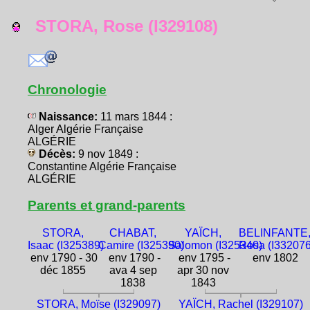
STORA, Rose (I329108)
Chronologie
Naissance:
11 mars 1844 :
Alger Algérie Française
ALGÉRIE
Décès:
9 nov 1849 :
Constantine Algérie Française
ALGÉRIE
Parents et grand-parents
STORA,
CHABAT,
YAÏCH,
BELINFANTE
Isaac (I325389)
Camire (I325390)
Salomon (I325340)
Rosa (I332076
env 1790 - 30
env 1790 -
env 1795 -
env 1802
déc 1855
ava 4 sep
apr 30 nov
1838
1843
STORA, Moïse (I329097)
YAÏCH, Rachel (I329107)