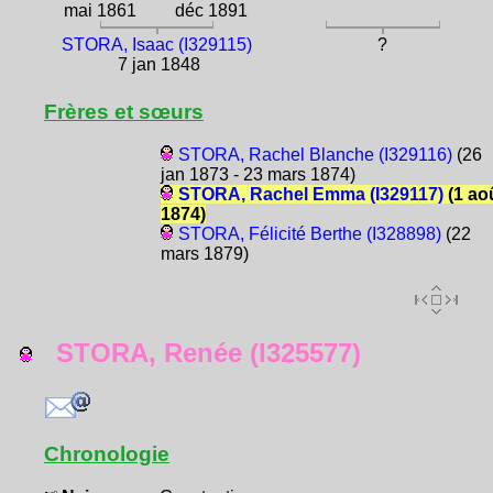
mai 1861
déc 1891
STORA, Isaac (I329115)
?
7 jan 1848
Frères et sœurs
STORA, Rachel Blanche (I329116)
(26
jan 1873 - 23 mars 1874)
STORA, Rachel Emma (I329117)
(1 ao
1874)
STORA, Félicité Berthe (I328898)
(22
mars 1879)
STORA, Renée (I325577)
Chronologie