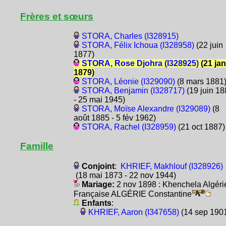
Frères et sœurs
STORA, Charles (I328915)
STORA, Félix Ichoua (I328958)
(22 juin
1877)
STORA, Rose Djohra (I328925)
(21 jan
1879)
STORA, Léonie (I329090)
(8 mars 1881
STORA, Benjamin (I328717)
(19 juin 18
- 25 mai 1945)
STORA, Moïse Alexandre (I329089)
(8
août 1885 - 5 fév 1962)
STORA, Rachel (I328959)
(21 oct 1887)
Famille
Conjoint
:
KHRIEF, Makhlouf (I328926)
(18 mai 1873 - 22 nov 1944)
Mariage:
2 nov 1898 : Khenchela Algéri
Française ALGÉRIE Constantine
Enfants
:
KHRIEF, Aaron (I347658)
(14 sep 190