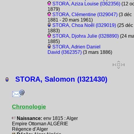
STORA, Aziza Louise (I362356)
(12 oc
1879)
STORA, Clémentine (I329047)
(3 déc
1881 - 20 mars 1961)
STORA, Choa Noêl (I329019)
(25 déc
1883)
STORA, Djohra Julie (I328890)
(24 ma
1885)
STORA, Adrien Daniel
David (I362357)
(3 mars 1886)
STORA, Salomon (I321430)
Chronologie
Naissance:
env 1815 : Alger
Empire Ottoman ALGÉRIE
Régence d’Alger