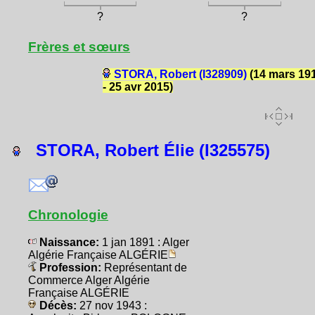
?
?
Frères et sœurs
STORA, Robert (I328909)
(14 mars 19
- 25 avr 2015)
STORA, Robert Élie (I325575)
Chronologie
Naissance:
1 jan 1891 : Alger
Algérie Française ALGÉRIE
Profession:
Représentant de
Commerce Alger Algérie
Française ALGÉRIE
Décès:
27 nov 1943 :