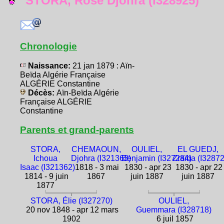
STORA, Rose Djohra (I328925)
Chronologie
Naissance:
21 jan 1879 : Aïn-
Beïda Algérie Française
ALGÉRIE Constantine
Décès:
Aïn-Beïda Algérie
Française ALGÉRIE
Constantine
Parents et grand-parents
STORA,
CHEMAOUN,
OULIEL,
EL GUEDJ,
Ichoua
Djohra (I321363)
Benjamin (I327284)
Zraïda (I3287
Isaac (I321362)
1818 - 3 mai
1830 - apr 23
1830 - apr 22
1814 - 9 juin
1867
juin 1887
juin 1887
1877
STORA, Élie (I327270)
OULIEL,
20 nov 1848 - apr 12 mars
Guemmara (I328718)
1902
6 juil 1857