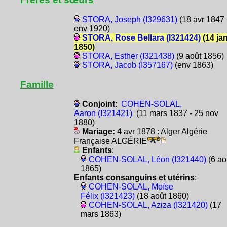
STORA, Joseph (I329631)
(18 avr 1847 
env 1920)
STORA, Rose Bellara (I321424)
(14 ja
1850)
STORA, Esther (I321438)
(9 août 1856)
STORA, Jacob (I357167)
(env 1863)
Famille
Conjoint
:
COHEN-SOLAL,
Aaron (I321421)
(11 mars 1837 - 25 nov
1880)
Mariage:
4 avr 1878 : Alger Algérie
Française ALGÉRIE
Enfants
:
COHEN-SOLAL, Léon (I321440)
(6 ao
1865)
Enfants consanguins et utérins
:
COHEN-SOLAL, Moïse
Félix (I321423)
(18 août 1860)
COHEN-SOLAL, Aziza (I321420)
(17
mars 1863)