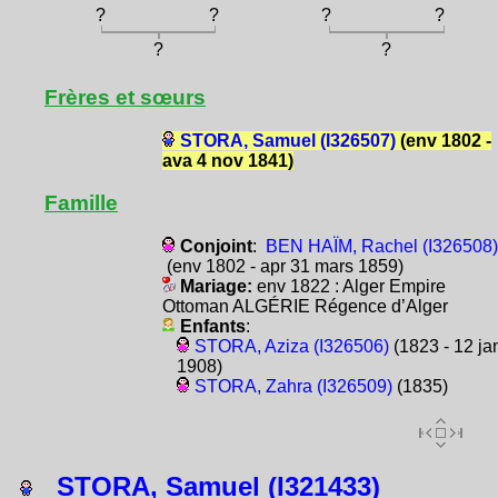
?
?
?
?
?
?
Frères et sœurs
STORA, Samuel (I326507)
(env 1802 -
ava 4 nov 1841)
Famille
Conjoint
:
BEN HAÏM, Rachel (I326508)
(env 1802 - apr 31 mars 1859)
Mariage:
env 1822 : Alger Empire
Ottoman ALGÉRIE Régence d’Alger
Enfants
:
STORA, Aziza (I326506)
(1823 - 12 ja
1908)
STORA, Zahra (I326509)
(1835)
STORA, Samuel (I321433)