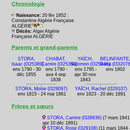
Chronologie
Naissance:
20 fév 1852 :
Constantine Algérie Française
ALGÉRIE
Décès:
Alger Algérie
Française ALGÉRIE
Parents et grand-parents
STORA,
CHABAT,
YAÏCH,
BELINFANTE
Isaac (I325389)
Camire (I325390)
Salomon (I325340)
Rosa (I332076
env 1790 - 30
env 1790 -
env 1795 -
env 1802
déc 1855
ava 4 sep
apr 30 nov
1838
1843
STORA, Moïse (I329097)
YAÏCH, Rachel (I329107)
env 1815 - 24 mai 1861
env 1823 - 20 déc 1891
Frères et sœurs
STORA, Camire (I328936)
(7 mars 1841
apr 10 déc 1891)
STORA, Rose (I329108)
(11 mars 1844 -