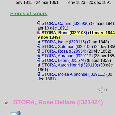
env 1815 - 24 mai 1861
env 1823 - 20 déc 1891
Frères et sœurs
STORA, Camire (I328936)
(7 mars 1841
apr 10 déc 1891)
STORA, Rose (I329108)
(11 mars 1844
9 nov 1849)
STORA, Isaac (I329115)
(7 jan 1848)
STORA, Salomon (I329109)
(24 fév 185
STORA, Rosa (I328954)
(20 fév 1852)
STORA, Abraham (I329112)
(28 avr 185
STORA, Léon (I325574)
(8 août 1859)
STORA, Aaron Henri (I329110)
(30 déc
1861)
STORA, Moïse Alphonse (I329111)
(30
déc 1861)
STORA, Rose Bellara (I321424)