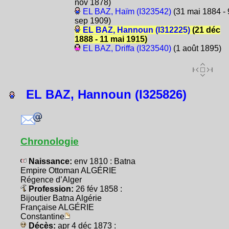
nov 1878)
EL BAZ, Haïm (I323542)
(31 mai 1884 - 
sep 1909)
EL BAZ, Hannoun (I312225)
(21 déc
1888 - 11 mai 1915)
EL BAZ, Driffa (I323540)
(1 août 1895)
EL BAZ, Hannoun (I325826)
Chronologie
Naissance:
env 1810 : Batna
Empire Ottoman ALGÉRIE
Régence d’Alger
Profession:
26 fév 1858 :
Bijoutier Batna Algérie
Française ALGÉRIE
Constantine
Décès:
apr 4 déc 1873 :