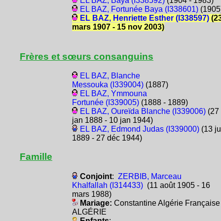
EL BAZ, Baya (I338592)
(1904 - 1983)
EL BAZ, Fortunée Baya (I338601)
(1905
EL BAZ, Henriette Esther (I338597)
(2
mars 1907 - 15 nov 2003)
Frères et sœurs consanguins
EL BAZ, Blanche
Messouka (I339004)
(1887)
EL BAZ, Ymmouna
Fortunée (I339005)
(1888 - 1889)
EL BAZ, Oureïda Blanche (I339006)
(27
jan 1888 - 10 jan 1944)
EL BAZ, Edmond Judas (I339000)
(13 ju
1889 - 27 déc 1944)
Famille
Conjoint
:
ZERBIB, Marceau
Khalfallah (I314433)
(11 août 1905 - 16
mars 1988)
Mariage:
Constantine Algérie Française
ALGÉRIE
Enfants
: