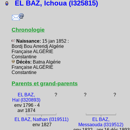
EL BAZ, Ichoua (I325815)
Chronologie
Naissance:
15 jan 1852 :
Bordj Bou Arreridj Algérie
Française ALGÉRIE
Constantine
Décès:
Batna Algérie
Française ALGÉRIE
Constantine
Parents et grand-parents
EL BAZ,
?
?
?
Haï (I320893)
env 1796 - 4
avr 1874
EL BAZ, Nathan (I319511)
EL BAZ,
env 1827
Messaouda (I319512)
env 1832 - apr 16 déc 1893