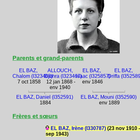
Parents et grand-parents
EL BAZ,
ALLOUCH,
EL BAZ,
EL BAZ,
Chalom (I323468)
Djohra (I323467)
Isaac (I325857)
Driffa (I352589
7 oct 1858
12 jan 1868 -
env 1846
env 1940
EL BAZ, Daniel (I352591)
EL BAZ, Mouni (I352590)
1884
env 1889
Frères et sœurs
EL BAZ, Irène (I330787)
(23 nov 1910 -
sep 1943)