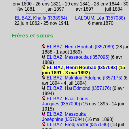
env 1800 - 26
env 1821 - 19
env 1841 - 28
env 1844 - 30
fév 1881
jan 1897
avr 1897
juil 1884
EL BAZ, Khalfa (I338964)
LALOUM, Léa (I357088)
22 juin 1862 - 25 nov 1941
6 mars 1870
Frères et sœurs
EL BAZ, Henri Houbab (I357089)
(28 ja
1888 - 1 août 1889)
EL BAZ, Messaouda (I357095)
(6 avr
1889)
EL BAZ, Henri Houbab (I357093)
(15
juin 1891 - 3 mai 1892)
EL BAZ, Makhlouf Adolphe (I357175)
(6
avr 1894 - 4 juil 1894)
EL BAZ, Haï Edmond (I357176)
(6 avr
1894)
EL BAZ, Isaac Louis
Jacques (I357090)
(15 nov 1895 - 14 juin
1915)
EL BAZ, Messouka
Joséphine (I357094)
(16 mai 1898)
EL BAZ, Fredj Victor (I357086)
(13 juil