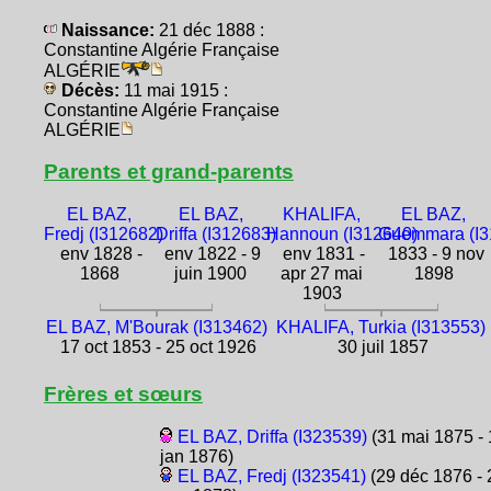
Naissance:
21 déc 1888 :
Constantine Algérie Française
ALGÉRIE
Décès:
11 mai 1915 :
Constantine Algérie Française
ALGÉRIE
Parents et grand-parents
EL BAZ,
EL BAZ,
KHALIFA,
EL BAZ,
Fredj (I312682)
Driffa (I312683)
Hannoun (I312640)
Guemmara (I3
env 1828 -
env 1822 - 9
env 1831 -
1833 - 9 nov
1868
juin 1900
apr 27 mai
1898
1903
EL BAZ, M'Bourak (I313462)
KHALIFA, Turkia (I313553)
17 oct 1853 - 25 oct 1926
30 juil 1857
Frères et sœurs
EL BAZ, Driffa (I323539)
(31 mai 1875 - 
jan 1876)
EL BAZ, Fredj (I323541)
(29 déc 1876 - 