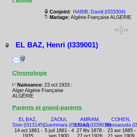
Conjoint
:
HABIB, David (I333304)
Mariage:
Algérie Française ALGÉRIE
EL BAZ, Henri (I339001)
Chronologie
Naissance:
23 oct 1933 :
Alger Algérie Française
ALGÉRIE
Parents et grand-parents
EL BAZ,
ZAOUI,
AMRAM,
COHEN,
Sion (I313145)
Guemmara (I313147)
Ichoua (I339018)
Messaouda (I
14 oct 1861 -
5 juil 1861 - 4
27 fév 1878 -
23 avr 1885 -
1935
sep 1900
27 oct 1926
21 sep 1909