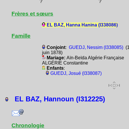
?
?
Frères et sœurs
EL BAZ, Hanna Hanina (I338086)
Famille
Conjoint
:
GUEDJ, Nessim (I338085)
(
juin 1878)
Mariage:
Aïn-Beïda Algérie Française
ALGÉRIE Constantine
Enfants
:
GUEDJ, Josué (I338087)
EL BAZ, Hannoun (I312225)
Chronologie