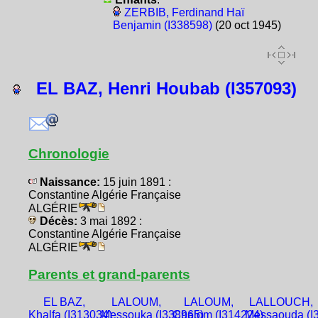
ZERBIB, Ferdinand Haï
Benjamin (I338598)
(20 oct 1945)
EL BAZ, Henri Houbab (I357093)
Chronologie
Naissance:
15 juin 1891 :
Constantine Algérie Française
ALGÉRIE
Décès:
3 mai 1892 :
Constantine Algérie Française
ALGÉRIE
Parents et grand-parents
EL BAZ,
LALOUM,
LALOUM,
LALLOUCH,
Khalfa (I313034)
Messouka (I338965)
Chalom (I314224)
Messaouda (I