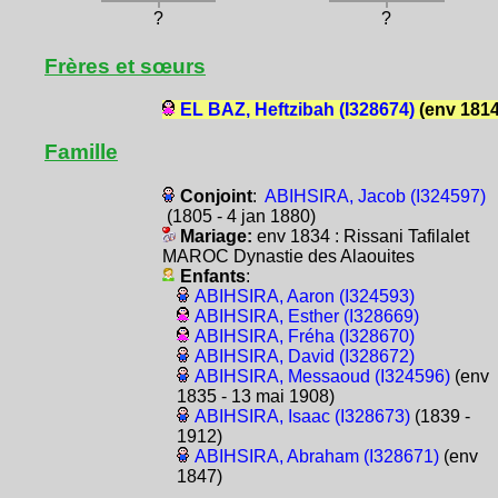
?
?
Frères et sœurs
EL BAZ, Heftzibah (I328674)
(env 1814
Famille
Conjoint
:
ABIHSIRA, Jacob (I324597)
(1805 - 4 jan 1880)
Mariage:
env 1834 : Rissani Tafilalet
MAROC Dynastie des Alaouites
Enfants
:
ABIHSIRA, Aaron (I324593)
ABIHSIRA, Esther (I328669)
ABIHSIRA, Fréha (I328670)
ABIHSIRA, David (I328672)
ABIHSIRA, Messaoud (I324596)
(env
1835 - 13 mai 1908)
ABIHSIRA, Isaac (I328673)
(1839 -
1912)
ABIHSIRA, Abraham (I328671)
(env
1847)