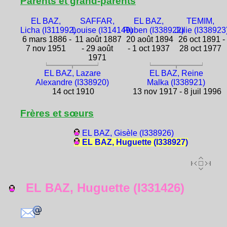
Parents et grand-parents
EL BAZ,
SAFFAR,
EL BAZ,
TEMIM,
Licha (I311992)
Louise (I314149)
Ruben (I338922)
Julie (I338923
6 mars 1886 -
11 août 1887
20 août 1894
26 oct 1891 -
7 nov 1951
- 29 août
- 1 oct 1937
28 oct 1977
1971
EL BAZ, Lazare
EL BAZ, Reine
Alexandre (I338920)
Malka (I338921)
14 oct 1910
13 nov 1917 - 8 juil 1996
Frères et sœurs
EL BAZ, Gisèle (I338926)
EL BAZ, Huguette (I338927)
EL BAZ, Huguette (I331426)