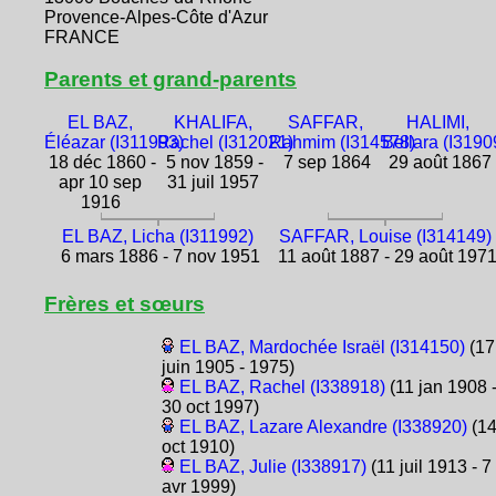
Provence-Alpes-Côte d'Azur
FRANCE
Parents et grand-parents
EL BAZ,
KHALIFA,
SAFFAR,
HALIMI,
Éléazar (I311993)
Rachel (I312021)
Rahmim (I314578)
Bellara (I3190
18 déc 1860 -
5 nov 1859 -
7 sep 1864
29 août 1867
apr 10 sep
31 juil 1957
1916
EL BAZ, Licha (I311992)
SAFFAR, Louise (I314149)
6 mars 1886 - 7 nov 1951
11 août 1887 - 29 août 197
Frères et sœurs
EL BAZ, Mardochée Israël (I314150)
(17
juin 1905 - 1975)
EL BAZ, Rachel (I338918)
(11 jan 1908 
30 oct 1997)
EL BAZ, Lazare Alexandre (I338920)
(1
oct 1910)
EL BAZ, Julie (I338917)
(11 juil 1913 - 7
avr 1999)