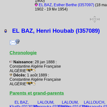
1900)
EL BAZ, Esther Berthe (I357097)
(18 ma
1902 - 19 fév 1954)
EL BAZ, Henri Houbab (I357089)
Chronologie
Naissance:
28 jan 1888 :
Constantine Algérie Française
ALGÉRIE
Décès:
1 août 1889 :
Constantine Algérie Française
ALGÉRIE
Parents et grand-parents
EL BAZ,
LALOUM,
LALOUM,
LALLOUCH,
Khalfa (I313034)
Messouka (I338965)
Chalom (I314224)
Messaouda (I