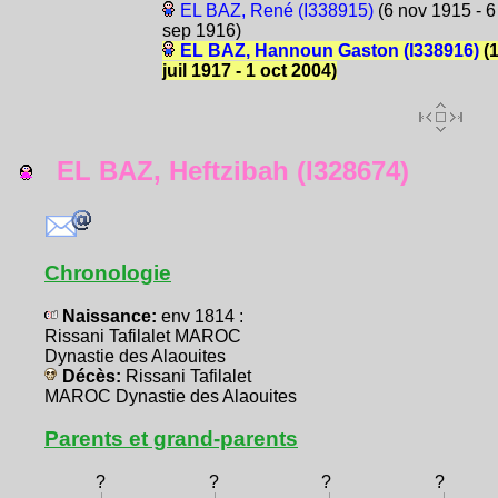
EL BAZ, René (I338915)
(6 nov 1915 - 6
sep 1916)
EL BAZ, Hannoun Gaston (I338916)
(
juil 1917 - 1 oct 2004)
EL BAZ, Heftzibah (I328674)
Chronologie
Naissance:
env 1814 :
Rissani Tafilalet MAROC
Dynastie des Alaouites
Décès:
Rissani Tafilalet
MAROC Dynastie des Alaouites
Parents et grand-parents
?
?
?
?