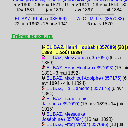
env 1800 - 26
env 1821 - 19
env 1841 - 28
env 1844 - 30
fév 1881
jan 1897
avr 1897
juil 1884
EL BAZ, Khalfa (I338964)
LALOUM, Léa (I357088)
22 juin 1862 - 25 nov 1941
6 mars 1870
Frères et sœurs
EL BAZ, Henri Houbab (I357089)
(28 j
1888 - 1 août 1889)
EL BAZ, Messaouda (I357095)
(6 avr
1889)
EL BAZ, Henri Houbab (I357093)
(15 jui
1891 - 3 mai 1892)
EL BAZ, Makhlouf Adolphe (I357175)
(6
avr 1894 - 4 juil 1894)
EL BAZ, Haï Edmond (I357176)
(6 avr
1894)
EL BAZ, Isaac Louis
Jacques (I357090)
(15 nov 1895 - 14 juin
1915)
EL BAZ, Messouka
Joséphine (I357094)
(16 mai 1898)
EL BAZ, Fredj Victor (I357086)
(13 juil