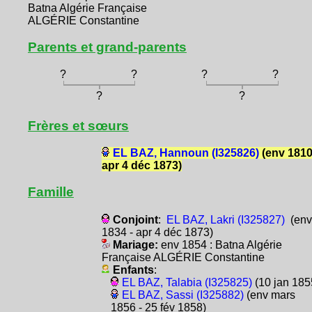
Batna Algérie Française
ALGÉRIE Constantine
Parents et grand-parents
?
?
?
?
?
?
Frères et sœurs
EL BAZ, Hannoun (I325826)
(env 1810
apr 4 déc 1873)
Famille
Conjoint
:
EL BAZ, Lakri (I325827)
(env
1834 - apr 4 déc 1873)
Mariage:
env 1854 : Batna Algérie
Française ALGÉRIE Constantine
Enfants
:
EL BAZ, Talabia (I325825)
(10 jan 185
EL BAZ, Sassi (I325882)
(env mars
1856 - 25 fév 1858)