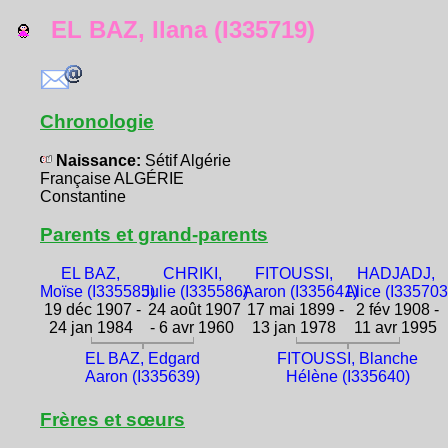
EL BAZ, Ilana (I335719)
Chronologie
Naissance:
Sétif Algérie
Française ALGÉRIE
Constantine
Parents et grand-parents
EL BAZ,
CHRIKI,
FITOUSSI,
HADJADJ,
Moïse (I335585)
Julie (I335586)
Aaron (I335641)
Alice (I335703
19 déc 1907 -
24 août 1907
17 mai 1899 -
2 fév 1908 -
24 jan 1984
- 6 avr 1960
13 jan 1978
11 avr 1995
EL BAZ, Edgard
FITOUSSI, Blanche
Aaron (I335639)
Hélène (I335640)
Frères et sœurs