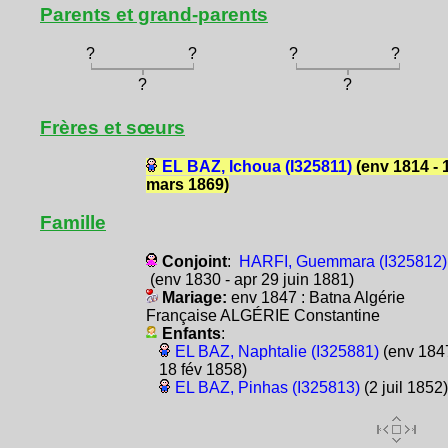
Parents et grand-parents
?
?
?
?
?
?
Frères et sœurs
EL BAZ, Ichoua (I325811)
(env 1814 - 
mars 1869)
Famille
Conjoint
:
HARFI, Guemmara (I325812)
(env 1830 - apr 29 juin 1881)
Mariage:
env 1847 : Batna Algérie
Française ALGÉRIE Constantine
Enfants
:
EL BAZ, Naphtalie (I325881)
(env 1847
18 fév 1858)
EL BAZ, Pinhas (I325813)
(2 juil 1852)