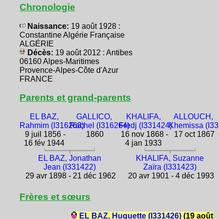
Chronologie
Naissance:
19 août 1928 :
Constantine Algérie Française
ALGÉRIE
Décès:
19 août 2012 : Antibes
06160 Alpes-Maritimes
Provence-Alpes-Côte d'Azur
FRANCE
Parents et grand-parents
EL BAZ,
GALLICO,
KHALIFA,
ALLOUCH,
Rahmim (I316263)
Rachel (I316264)
Fredj (I331424)
Khemissa (I3
9 juil 1856 -
1860
16 nov 1868 -
17 oct 1867
16 fév 1944
4 jan 1933
EL BAZ, Jonathan
KHALIFA, Suzanne
Jean (I331422)
Zaïra (I331423)
29 avr 1898 - 21 déc 1962
20 avr 1901 - 4 déc 1993
Frères et sœurs
EL BAZ, Huguette (I331426)
(19 août