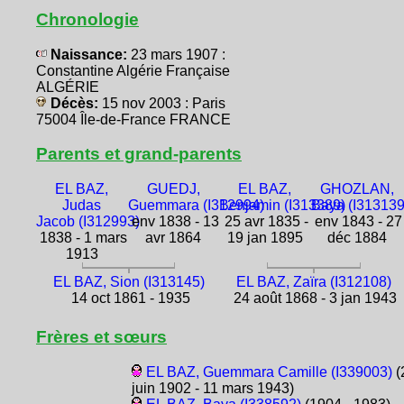
Chronologie
Naissance:
23 mars 1907 :
Constantine Algérie Française
ALGÉRIE
Décès:
15 nov 2003 : Paris
75004 Île-de-France FRANCE
Parents et grand-parents
EL BAZ,
GUEDJ,
EL BAZ,
GHOZLAN,
Judas
Guemmara (I312994)
Benjamin (I313389)
Baya (I313139
Jacob (I312993)
env 1838 - 13
25 avr 1835 -
env 1843 - 27
1838 - 1 mars
avr 1864
19 jan 1895
déc 1884
1913
EL BAZ, Sion (I313145)
EL BAZ, Zaïra (I312108)
14 oct 1861 - 1935
24 août 1868 - 3 jan 1943
Frères et sœurs
EL BAZ, Guemmara Camille (I339003)
(
juin 1902 - 11 mars 1943)