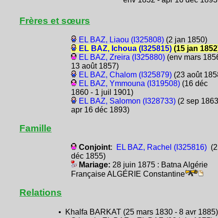
Frères et sœurs
EL BAZ, Liaou (I325808)
(2 jan 1850)
EL BAZ, Ichoua (I325815)
(15 jan 1852
EL BAZ, Zreira (I325880)
(env mars 1856
13 août 1857)
EL BAZ, Chalom (I325879)
(23 août 185
EL BAZ, Ymmouna (I319508)
(16 déc
1860 - 1 juil 1901)
EL BAZ, Salomon (I328733)
(2 sep 1863
apr 16 déc 1893)
Famille
Conjoint
:
EL BAZ, Rachel (I325816)
(2
déc 1855)
Mariage:
28 juin 1875 : Batna Algérie
Française ALGÉRIE Constantine
Relations
• Khalfa BARKAT (25 mars 1830 - 8 avr 1885)