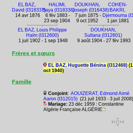
EL BAZ,
HALIMI,
DOUKHAN,
COHEN-
David (I318337)
Baya (I318338)
Joseph (I316438)
BAKRI,
14 avr 1876
6 fév 1883 -
7 juin 1875 -
Djermouma (I
23 sep 1904
9 oct 1952
1 jan 1881
EL BAZ, Louis Philippe
DOUKHAN,
Haïm (I312600)
Sultana (I312601)
1 juil 1902 - 1 sep 1948
9 août 1904 - 27 fév 1993
Frères et sœurs
EL BAZ, Huguette Bénina (I312468)
(1
oct 1940)
Famille
Conjoint
:
AOUIZERAT, Edmond Aimé
Aaron (I312015)
(21 juil 1933 - 3 juil 2008
Mariage:
23 déc 1959 : Constantine
Algérie Française ALGÉRIE