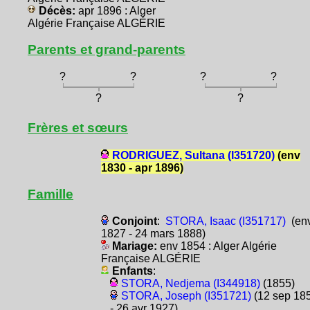
Décès:
apr 1896 : Alger
Algérie Française ALGÉRIE
Parents et grand-parents
?
?
?
?
?
?
Frères et sœurs
RODRIGUEZ, Sultana (I351720)
(env
1830 - apr 1896)
Famille
Conjoint
:
STORA, Isaac (I351717)
(en
1827 - 24 mars 1888)
Mariage:
env 1854 : Alger Algérie
Française ALGÉRIE
Enfants
:
STORA, Nedjema (I344918)
(1855)
STORA, Joseph (I351721)
(12 sep 18
- 26 avr 1927)