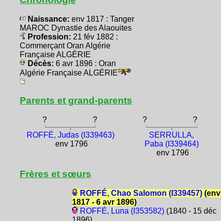
Naissance:
env 1817 : Tanger
MAROC Dynastie des Alaouites
Profession:
21 fév 1882 :
Commerçant Oran Algérie
Française ALGÉRIE
Décès:
6 avr 1896 : Oran
Algérie Française ALGÉRIE
Parents et grand-parents
?
?
?
?
ROFFÉ, Judas (I339463)
SERRULLA,
env 1796
Paba (I339464)
env 1796
Frères et sœurs
ROFFÉ, Chao Salomon (I339457)
(env
1817 - 6 avr 1896)
ROFFÉ, Luna (I353582)
(1840 - 15 déc
1896)