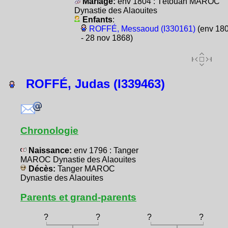
Mariage:
env 1804 : Tétouan MAROC
Dynastie des Alaouites
Enfants
:
ROFFÉ, Messaoud (I330161)
(env 18
- 28 nov 1868)
ROFFÉ, Judas (I339463)
Chronologie
Naissance:
env 1796 : Tanger
MAROC Dynastie des Alaouites
Décès:
Tanger MAROC
Dynastie des Alaouites
Parents et grand-parents
?
?
?
?