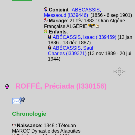
Conjoint
:
ABÉCASSIS,
Messaoud (I339446)
(1856 - 6 sep 1901)
Mariage:
21 fév 1882 : Oran Algérie
Française ALGÉRIE
Enfants
:
ABÉCASSIS, Isaac (I339459)
(12 jan
1886 - 13 déc 1887)
ABÉCASSIS, Saül
Charles (I339321)
(13 nov 1889 - 20 juil
1944)
ROFFÉ, Préciada (I330156)
Chronologie
Naissance:
1848 : Tétouan
MAROC Dynastie des Alaouites