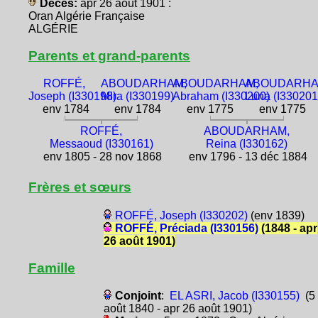
Décès:
apr 26 août 1901 :
Oran Algérie Française
ALGÉRIE
Parents et grand-parents
ROFFÉ,
ABOUDARHAM,
ABOUDARHAM,
ABOUDARHA
Joseph (I330198)
Mira (I330199)
Abraham (I330200)
Luna (I330201
env 1784
env 1784
env 1775
env 1775
ROFFÉ,
ABOUDARHAM,
Messaoud (I330161)
Reina (I330162)
env 1805 - 28 nov 1868
env 1796 - 13 déc 1884
Frères et sœurs
ROFFÉ, Joseph (I330202)
(env 1839)
ROFFÉ, Préciada (I330156)
(1848 - apr
26 août 1901)
Famille
Conjoint
:
EL ASRI, Jacob (I330155)
(5
août 1840 - apr 26 août 1901)