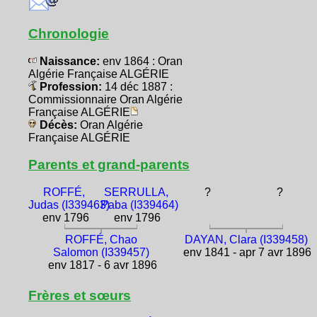
Chronologie
Naissance:
env 1864 : Oran
Algérie Française ALGÉRIE
Profession:
14 déc 1887 :
Commissionnaire Oran Algérie
Française ALGÉRIE
Décès:
Oran Algérie
Française ALGÉRIE
Parents et grand-parents
ROFFÉ,
SERRULLA,
?
?
Judas (I339463)
Paba (I339464)
env 1796
env 1796
ROFFÉ, Chao
DAYAN, Clara (I339458)
Salomon (I339457)
env 1841 - apr 7 avr 1896
env 1817 - 6 avr 1896
Frères et sœurs