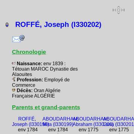
ROFFÉ, Joseph (I330202)
Chronologie
Naissance:
env 1839 :
Tétouan MAROC Dynastie des
Alaouites
Profession:
Employé de
Commerce
Décès:
Oran Algérie
Française ALGÉRIE
Parents et grand-parents
ROFFÉ,
ABOUDARHAM,
ABOUDARHAM,
ABOUDARHA
Joseph (I330198)
Mira (I330199)
Abraham (I330200)
Luna (I330201
env 1784
env 1784
env 1775
env 1775