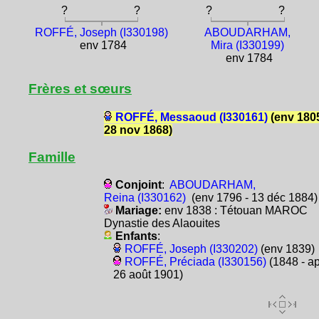
?
?
?
?
ROFFÉ, Joseph (I330198)
ABOUDARHAM,
env 1784
Mira (I330199)
env 1784
Frères et sœurs
ROFFÉ, Messaoud (I330161)
(env 1805
28 nov 1868)
Famille
Conjoint
:
ABOUDARHAM,
Reina (I330162)
(env 1796 - 13 déc 1884)
Mariage:
env 1838 : Tétouan MAROC
Dynastie des Alaouites
Enfants
:
ROFFÉ, Joseph (I330202)
(env 1839)
ROFFÉ, Préciada (I330156)
(1848 - ap
26 août 1901)