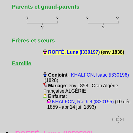
Parents et grand-parents
?
?
?
?
?
?
Frères et sœurs
ROFFÉ, Luna (I330197)
(env 1838)
Famille
Conjoint
:
KHALFON, Isaac (I330196)
(1828)
Mariage:
env 1858 : Oran Algérie
Française ALGÉRIE
Enfants
:
KHALFON, Rachel (I330195)
(10 déc
1859 - apr 14 juil 1893)