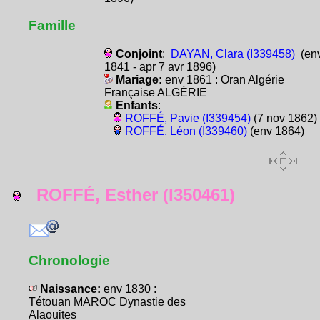
Famille
Conjoint
:
DAYAN, Clara (I339458)
(en
1841 - apr 7 avr 1896)
Mariage:
env 1861 : Oran Algérie
Française ALGÉRIE
Enfants
:
ROFFÉ, Pavie (I339454)
(7 nov 1862)
ROFFÉ, Léon (I339460)
(env 1864)
ROFFÉ, Esther (I350461)
Chronologie
Naissance:
env 1830 :
Tétouan MAROC Dynastie des
Alaouites