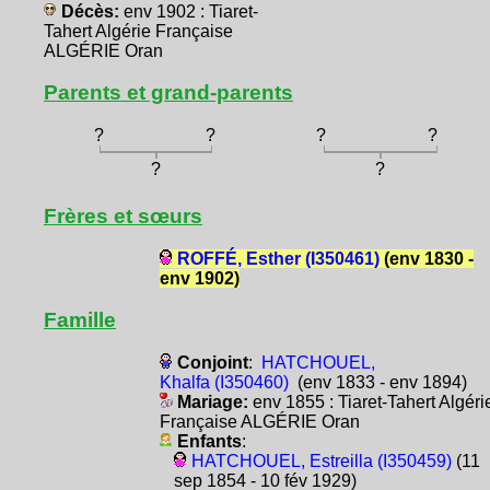
Décès:
env 1902 : Tiaret-
Tahert Algérie Française
ALGÉRIE Oran
Parents et grand-parents
?
?
?
?
?
?
Frères et sœurs
ROFFÉ, Esther (I350461)
(env 1830 -
env 1902)
Famille
Conjoint
:
HATCHOUEL,
Khalfa (I350460)
(env 1833 - env 1894)
Mariage:
env 1855 : Tiaret-Tahert Algéri
Française ALGÉRIE Oran
Enfants
:
HATCHOUEL, Estreilla (I350459)
(11
sep 1854 - 10 fév 1929)