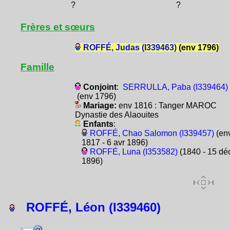
?
?
Frères et sœurs
ROFFÉ, Judas (I339463)
(env 1796)
Famille
Conjoint
:
SERRULLA, Paba (I339464)
(env 1796)
Mariage:
env 1816 : Tanger MAROC
Dynastie des Alaouites
Enfants
:
ROFFÉ, Chao Salomon (I339457)
(en
1817 - 6 avr 1896)
ROFFÉ, Luna (I353582)
(1840 - 15 dé
1896)
ROFFÉ, Léon (I339460)