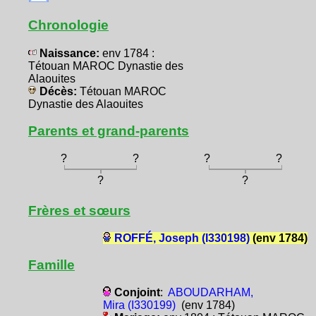
Chronologie
Naissance:
env 1784 :
Tétouan MAROC Dynastie des
Alaouites
Décès:
Tétouan MAROC
Dynastie des Alaouites
Parents et grand-parents
?
?
?
?
?
?
Frères et sœurs
ROFFÉ, Joseph (I330198)
(env 1784)
Famille
Conjoint
:
ABOUDARHAM,
Mira (I330199)
(env 1784)