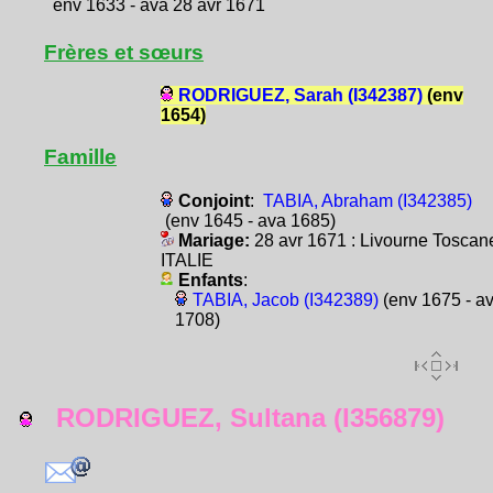
env 1633 - ava 28 avr 1671
Frères et sœurs
RODRIGUEZ, Sarah (I342387)
(env
1654)
Famille
Conjoint
:
TABIA, Abraham (I342385)
(env 1645 - ava 1685)
Mariage:
28 avr 1671 : Livourne Toscan
ITALIE
Enfants
:
TABIA, Jacob (I342389)
(env 1675 - a
1708)
RODRIGUEZ, Sultana (I356879)