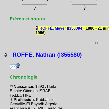
?
?
?
?
?
?
Frères et sœurs
ROFFÉ, Meyer (I356094)
(1880 - 21 jui
1966)
ROFFÉ, Nathan (I355580)
Chronologie
Naissance:
1890 : Haïfa
Empire Ottoman ISRAËL
PALESTINE
Profession:
Kabbaliste
Géryville-El Bayadh Algérie
Française ALGÉRIE Territoires