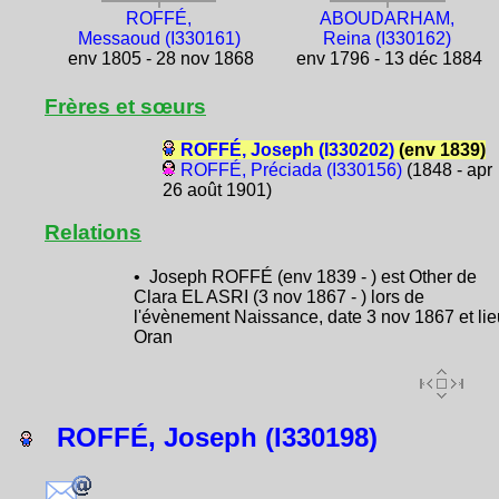
ROFFÉ,
ABOUDARHAM,
Messaoud (I330161)
Reina (I330162)
env 1805 - 28 nov 1868
env 1796 - 13 déc 1884
Frères et sœurs
ROFFÉ, Joseph (I330202)
(env 1839)
ROFFÉ, Préciada (I330156)
(1848 - apr
26 août 1901)
Relations
• Joseph ROFFÉ (env 1839 - ) est Other de
Clara EL ASRI (3 nov 1867 - ) lors de
l'évènement Naissance, date 3 nov 1867 et lie
Oran
ROFFÉ, Joseph (I330198)