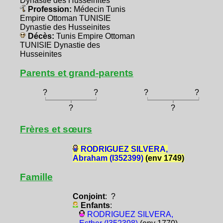
Dynastie des Husseinites
Profession:
Médecin Tunis
Empire Ottoman TUNISIE
Dynastie des Husseinites
Décès:
Tunis Empire Ottoman
TUNISIE Dynastie des
Husseinites
Parents et grand-parents
?
?
?
?
?
?
Frères et sœurs
RODRIGUEZ SILVERA,
Abraham (I352399)
(env 1749)
Famille
Conjoint
: ?
Enfants
:
RODRIGUEZ SILVERA,