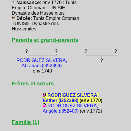
Naissance:
env 1770 : Tunis
Empire Ottoman TUNISIE
Dynastie des Husseinites
Décès:
Tunis Empire Ottoman
TUNISIE Dynastie des
Husseinites
Parents et grand-parents
?
?
?
?
RODRIGUEZ SILVERA,
?
Abraham (I352399)
env 1749
Frères et sœurs
RODRIGUEZ SILVERA,
Esther (I352398)
(env 1770)
RODRIGUEZ SILVERA,
Angèle (I352400)
(env 1772)
Famille (1)