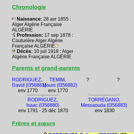
Chronologie
Naissance:
28 avr 1855 :
Alger Algérie Française
ALGÉRIE
Profession:
17 sep 1878 :
Couturière Alger Algérie
Française ALGÉRIE
Décès:
10 juil 1918 : Alger
Algérie Française ALGÉRIE
Parents et grand-parents
RODRIGUEZ,
TEMIM,
?
?
David (I356881)
Mouni (I356882)
env 1770
env 1770
RODRIGUEZ,
TORREGANO,
Isaac (I356880)
Messaouda (I356883)
env 1791 - 25 déc 1870
env 1830
Frères et sœurs