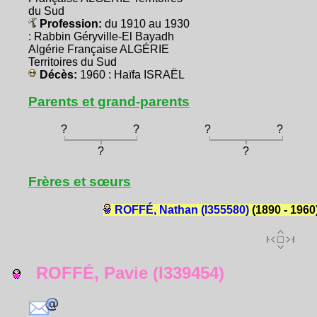
du Sud
Profession:
du 1910 au 1930
: Rabbin Géryville-El Bayadh
Algérie Française ALGÉRIE
Territoires du Sud
Décès:
1960 : Haïfa ISRAËL
Parents et grand-parents
?
?
?
?
?
?
Frères et sœurs
ROFFÉ, Nathan (I355580)
(1890 - 1960
ROFFÉ, Pavie (I339454)