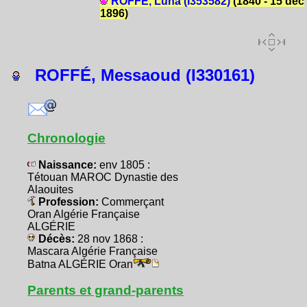
ROFFÉ, Luna (I353582)
(1840 - 15 déc
1896)
ROFFÉ, Messaoud (I330161)
Chronologie
Naissance:
env 1805 :
Tétouan MAROC Dynastie des
Alaouites
Profession:
Commerçant
Oran Algérie Française
ALGÉRIE
Décès:
28 nov 1868 :
Mascara Algérie Française
Batna ALGÉRIE Oran
Parents et grand-parents