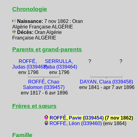
Chronologie
Naissance:
7 nov 1862 : Oran
Algérie Française ALGÉRIE
Décès:
Oran Algérie
Française ALGÉRIE
Parents et grand-parents
ROFFÉ,
SERRULLA,
?
?
Judas (I339463)
Paba (I339464)
env 1796
env 1796
ROFFÉ, Chao
DAYAN, Clara (I339458)
Salomon (I339457)
env 1841 - apr 7 avr 1896
env 1817 - 6 avr 1896
Frères et sœurs
ROFFÉ, Pavie (I339454)
(7 nov 1862)
ROFFÉ, Léon (I339460)
(env 1864)
Famille