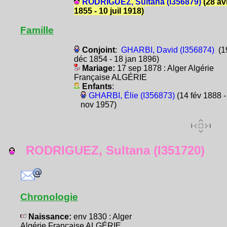
RODRIGUEZ, Sultana (I356879)
(28 av
1855 - 10 juil 1918)
Famille
Conjoint
:
GHARBI, David (I356874)
(1
déc 1854 - 18 jan 1896)
Mariage:
17 sep 1878 : Alger Algérie
Française ALGÉRIE
Enfants
:
GHARBI, Élie (I356873)
(14 fév 1888 -
nov 1957)
RODRIGUEZ, Sultana (I351720)
Chronologie
Naissance:
env 1830 : Alger
Algérie Française ALGÉRIE