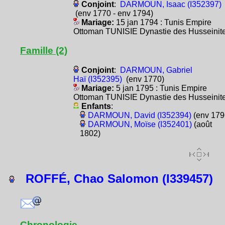
Conjoint
:
DARMOUN, Isaac (I352397)
(env 1770 - env 1794)
Mariage:
15 jan 1794 : Tunis Empire
Ottoman TUNISIE Dynastie des Husseinit
Famille (2)
Conjoint
:
DARMOUN, Gabriel
Haï (I352395)
(env 1770)
Mariage:
5 jan 1795 : Tunis Empire
Ottoman TUNISIE Dynastie des Husseinit
Enfants
:
DARMOUN, David (I352394)
(env 179
DARMOUN, Moïse (I352401)
(août
1802)
ROFFÉ, Chao Salomon (I339457)
Chronologie