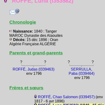
ROFFÉ, Luna (I353582)
Chronologie
Naissance:
1840 : Tanger
MAROC Dynastie des Alaouites
Décès:
15 déc 1896 : Oran
Algérie Française ALGÉRIE
Parents et grand-parents
?
?
?
?
ROFFÉ, Judas (I339463)
SERRULLA,
env 1796
Paba (I339464)
env 1796
Frères et sœurs
ROFFÉ, Chao Salomon (I339457)
(env
1817 - 6 avr 1896)