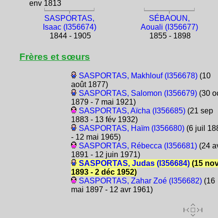
env 1813
SASPORTAS,
SÉBAOUN,
Isaac (I356674)
Aouali (I356677)
1844 - 1905
1855 - 1898
Frères et sœurs
SASPORTAS, Makhlouf (I356678)
(10
août 1877)
SASPORTAS, Salomon (I356679)
(30 o
1879 - 7 mai 1921)
SASPORTAS, Aïcha (I356685)
(21 sep
1883 - 13 fév 1932)
SASPORTAS, Haïm (I356680)
(6 juil 18
- 12 mai 1965)
SASPORTAS, Rébecca (I356681)
(24 a
1891 - 12 juin 1971)
SASPORTAS, Judas (I356684)
(15 no
1893 - 2 déc 1952)
SASPORTAS, Zahar Zoé (I356682)
(16
mai 1897 - 12 avr 1961)