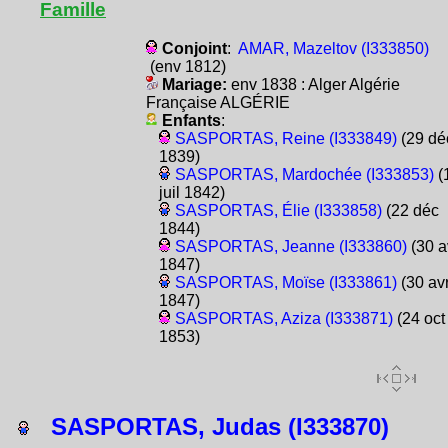
Famille
Conjoint
:
AMAR, Mazeltov (I333850)
(env 1812)
Mariage:
env 1838 : Alger Algérie
Française ALGÉRIE
Enfants
:
SASPORTAS, Reine (I333849)
(29 dé
1839)
SASPORTAS, Mardochée (I333853)
(
juil 1842)
SASPORTAS, Élie (I333858)
(22 déc
1844)
SASPORTAS, Jeanne (I333860)
(30 a
1847)
SASPORTAS, Moïse (I333861)
(30 av
1847)
SASPORTAS, Aziza (I333871)
(24 oct
1853)
SASPORTAS, Judas (I333870)