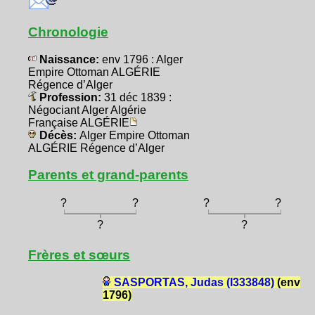
Chronologie
Naissance:
env 1796 : Alger
Empire Ottoman ALGÉRIE
Régence d’Alger
Profession:
31 déc 1839 :
Négociant Alger Algérie
Française ALGÉRIE
Décès:
Alger Empire Ottoman
ALGÉRIE Régence d’Alger
Parents et grand-parents
?
?
?
?
?
?
Frères et sœurs
SASPORTAS, Judas (I333848)
(env
1796)