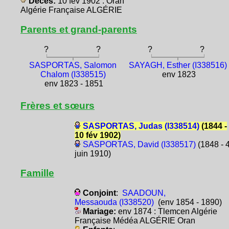
Décès:
10 fév 1902 : Oran
Algérie Française ALGÉRIE
Parents et grand-parents
?
?
?
?
SASPORTAS, Salomon
SAYAGH, Esther (I338516)
Chalom (I338515)
env 1823
env 1823 - 1851
Frères et sœurs
SASPORTAS, Judas (I338514)
(1844 -
10 fév 1902)
SASPORTAS, David (I338517)
(1848 - 
juin 1910)
Famille
Conjoint
:
SAADOUN,
Messaouda (I338520)
(env 1854 - 1890)
Mariage:
env 1874 : Tlemcen Algérie
Française Médéa ALGÉRIE Oran