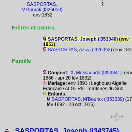
SASPORTAS,
?
M'Bourak (I326053)
env 1832
Frères et sœurs
SASPORTAS, Joseph (I353340)
(env
1853)
SASPORTAS, Aziza (I326052)
(env 185
Famille
Conjoint
:
X, Messaouda (I353341)
(en
1866 - apr 20 fév 1892)
Mariage:
env 1891 : Laghouat Algérie
Française ALGÉRIE Territoires du Sud
Enfants
:
SASPORTAS, M'Bourak (I353339)
(17
fév 1892 - 23 oct 1916)
SASPORTAS, Joseph (I343745)