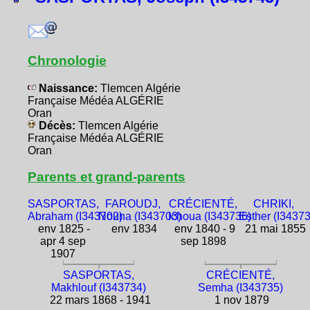
Chronologie
Naissance:
Tlemcen Algérie
Française Médéa ALGÉRIE
Oran
Décès:
Tlemcen Algérie
Française Médéa ALGÉRIE
Oran
Parents et grand-parents
SASPORTAS,
FAROUDJ,
CRÉCIENTÉ,
CHRIKI,
Abraham (I343702)
Nouna (I343703)
Ichoua (I343736)
Esther (I3437
env 1825 -
env 1834
env 1840 - 9
21 mai 1855
apr 4 sep
sep 1898
1907
SASPORTAS,
CRÉCIENTÉ,
Makhlouf (I343734)
Semha (I343735)
22 mars 1868 - 1941
1 nov 1879