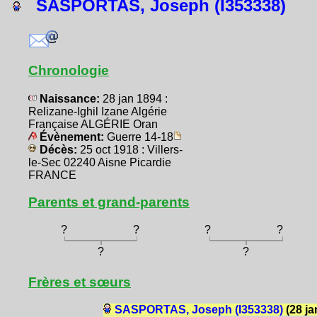
SASPORTAS, Joseph (I353338)
Chronologie
Naissance:
28 jan 1894 :
Relizane-Ighil Izane Algérie
Française ALGÉRIE Oran
Évènement:
Guerre 14-18
Décès:
25 oct 1918 : Villers-
le-Sec 02240 Aisne Picardie
FRANCE
Parents et grand-parents
?
?
?
?
?
?
Frères et sœurs
SASPORTAS, Joseph (I353338)
(28 ja