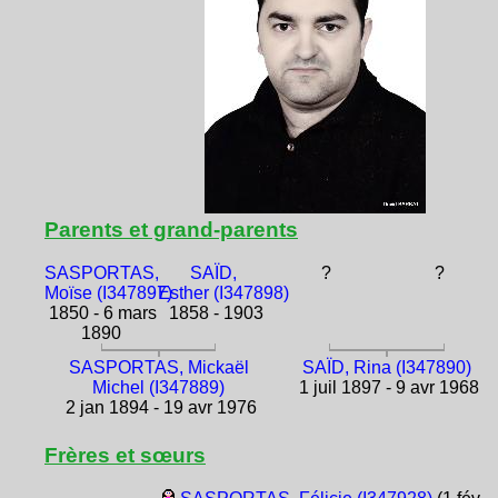
Parents et grand-parents
SASPORTAS,
SAÏD,
?
?
Moïse (I347897)
Esther (I347898)
1850 - 6 mars
1858 - 1903
1890
SASPORTAS, Mickaël
SAÏD, Rina (I347890)
Michel (I347889)
1 juil 1897 - 9 avr 1968
2 jan 1894 - 19 avr 1976
Frères et sœurs