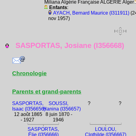
Miliana Algérie Française ALGÉRIE Alger
Enfants
:
AYACH, Bernard Maurice (I311911)
(2
nov 1957)
SASPORTAS, Josiane (I356668)
Chronologie
Parents et grand-parents
SASPORTAS,
SOUSSI,
?
?
Isaac (I356656)
Hanina (I356657)
12 août 1865
8 juin 1870 -
- 1927
1946
SASPORTAS,
LOULOU,
Élie (I356666)
Clothilde (I356667)