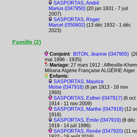
SASPORTAS, André
Marius (I347950)
(20 jan 1931 - 7 juil
2007)
SASPORTAS, Roger
Marcel (I350602)
(13 déc 1932 - 1 déc
2023)
Famille (2)
Conjoint
:
BITON, Jeanne (I347905)
(2
mai 1896 - 1935)
Mariage:
27 mars 1912 : Affreville-Khem
Miliana Algérie Française ALGÉRIE Alger
Enfants
:
SASPORTAS, Maurice
Moïse (I347916)
(6 jan 1913 - 16 nov
1993)
SASPORTAS, Esther (I347917)
(6 oct
1914 - 11 nov 2009)
SASPORTAS, Marthe (I347918)
(12 oc
1916)
SASPORTAS, Émile (I347919)
(8 déc
1919 - 14 juil 1996)
SASPORTAS, Renée (I347920)
(11 n
1922 - 19 août 2016)