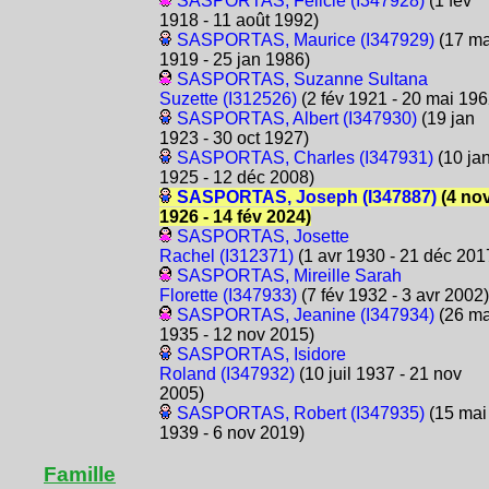
SASPORTAS, Félicie (I347928)
(1 fév
1918 - 11 août 1992)
SASPORTAS, Maurice (I347929)
(17 ma
1919 - 25 jan 1986)
SASPORTAS, Suzanne Sultana
Suzette (I312526)
(2 fév 1921 - 20 mai 196
SASPORTAS, Albert (I347930)
(19 jan
1923 - 30 oct 1927)
SASPORTAS, Charles (I347931)
(10 ja
1925 - 12 déc 2008)
SASPORTAS, Joseph (I347887)
(4 no
1926 - 14 fév 2024)
SASPORTAS, Josette
Rachel (I312371)
(1 avr 1930 - 21 déc 201
SASPORTAS, Mireille Sarah
Florette (I347933)
(7 fév 1932 - 3 avr 2002)
SASPORTAS, Jeanine (I347934)
(26 ma
1935 - 12 nov 2015)
SASPORTAS, Isidore
Roland (I347932)
(10 juil 1937 - 21 nov
2005)
SASPORTAS, Robert (I347935)
(15 mai
1939 - 6 nov 2019)
Famille