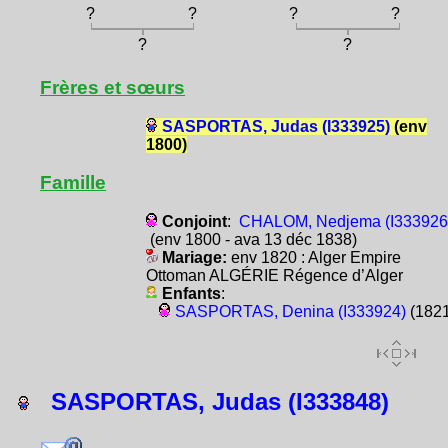
?
?
?
?
?
?
Frères et sœurs
SASPORTAS, Judas (I333925)
(env
1800)
Famille
Conjoint
:
CHALOM, Nedjema (I333926
(env 1800 - ava 13 déc 1838)
Mariage:
env 1820 : Alger Empire
Ottoman ALGÉRIE Régence d’Alger
Enfants
:
SASPORTAS, Denina (I333924)
(1821
SASPORTAS, Judas (I333848)