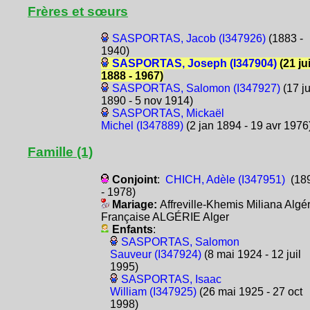
Frères et sœurs
SASPORTAS, Jacob (I347926)
(1883 -
1940)
SASPORTAS, Joseph (I347904)
(21 ju
1888 - 1967)
SASPORTAS, Salomon (I347927)
(17 ju
1890 - 5 nov 1914)
SASPORTAS, Mickaël
Michel (I347889)
(2 jan 1894 - 19 avr 1976
Famille (1)
Conjoint
:
CHICH, Adèle (I347951)
(18
- 1978)
Mariage:
Affreville-Khemis Miliana Algér
Française ALGÉRIE Alger
Enfants
:
SASPORTAS, Salomon
Sauveur (I347924)
(8 mai 1924 - 12 juil
1995)
SASPORTAS, Isaac
William (I347925)
(26 mai 1925 - 27 oct
1998)