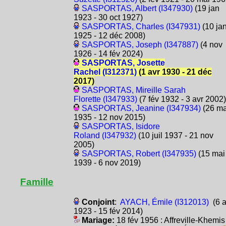
SASPORTAS, Albert (I347930)
(19 jan
1923 - 30 oct 1927)
SASPORTAS, Charles (I347931)
(10 ja
1925 - 12 déc 2008)
SASPORTAS, Joseph (I347887)
(4 nov
1926 - 14 fév 2024)
SASPORTAS, Josette
Rachel (I312371)
(1 avr 1930 - 21 déc
2017)
SASPORTAS, Mireille Sarah
Florette (I347933)
(7 fév 1932 - 3 avr 2002)
SASPORTAS, Jeanine (I347934)
(26 ma
1935 - 12 nov 2015)
SASPORTAS, Isidore
Roland (I347932)
(10 juil 1937 - 21 nov
2005)
SASPORTAS, Robert (I347935)
(15 mai
1939 - 6 nov 2019)
Famille
Conjoint
:
AYACH, Émile (I312013)
(6 a
1923 - 15 fév 2014)
Mariage:
18 fév 1956 : Affreville-Khemis