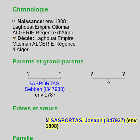
Chronologie
Naissance:
env 1808 :
Laghouat Empire Ottoman
ALGÉRIE Régence d’Alger
Décès:
Laghouat Empire
Ottoman ALGÉRIE Régence
d’Alger
Parents et grand-parents
?
?
?
?
SASPORTAS,
?
Sebban (I347938)
env 1787
Frères et sœurs
SASPORTAS, Joseph (I347937)
(env
1808)
Famille