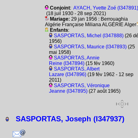
Conjoint
:
AYACH, Yvette Zoé (I347891
(18 juil 1930 - 28 sep 2021)
Mariage:
29 jan 1956 : Berrouaghia
Algérie Française Miliana ALGÉRIE Alger
Enfants
:
SASPORTAS, Michel (I347888)
(26 d
1956)
SASPORTAS, Maurice (I347893)
(25
mai 1958)
SASPORTAS, Annie
Reine (I347894)
(15 fév 1960)
SASPORTAS, Albert
Lazare (I347896)
(19 fév 1962 - 12 sep
2011)
SASPORTAS, Véronique
Jeanne (I347895)
(27 août 1965)
SASPORTAS, Joseph (I347937)