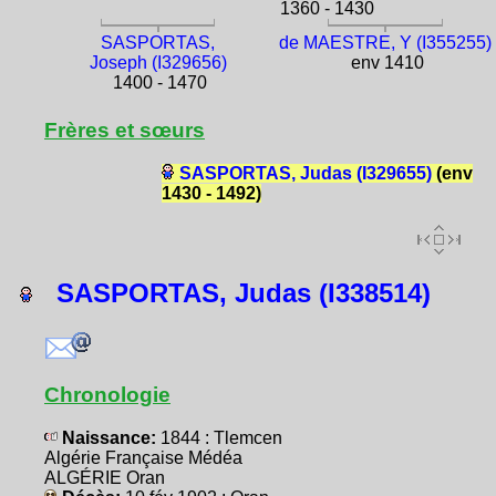
1360 - 1430
SASPORTAS,
de MAESTRE, Y (I355255)
Joseph (I329656)
env 1410
1400 - 1470
Frères et sœurs
SASPORTAS, Judas (I329655)
(env
1430 - 1492)
SASPORTAS, Judas (I338514)
Chronologie
Naissance:
1844 : Tlemcen
Algérie Française Médéa
ALGÉRIE Oran