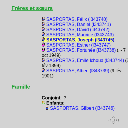
Frères et sœurs
SASPORTAS, Félix (I343740)
SASPORTAS, Daniel (I343741)
SASPORTAS, David (I343742)
SASPORTAS, Maurice (I343743)
SASPORTAS, Joseph (I343745)
SASPORTAS, Esther (I343747)
SASPORTAS, Fortunée (I343738)
(. - 7
oct 1949)
SASPORTAS, Émile Ichoua (I343744)
(
fév 1899)
SASPORTAS, Albert (I343739)
(9 fév
1901)
Famille
Conjoint
: ?
Enfants
:
SASPORTAS, Gilbert (I343746)