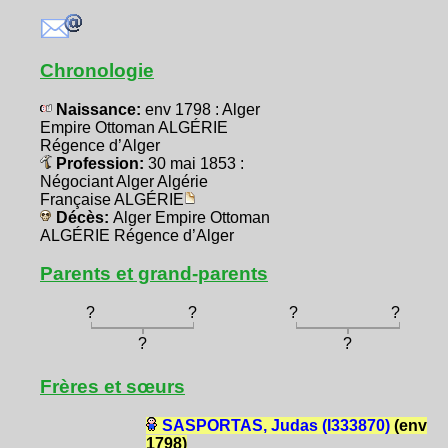
Chronologie
Naissance:
env 1798 : Alger
Empire Ottoman ALGÉRIE
Régence d’Alger
Profession:
30 mai 1853 :
Négociant Alger Algérie
Française ALGÉRIE
Décès:
Alger Empire Ottoman
ALGÉRIE Régence d’Alger
Parents et grand-parents
?
?
?
?
?
?
Frères et sœurs
SASPORTAS, Judas (I333870)
(env
1798)