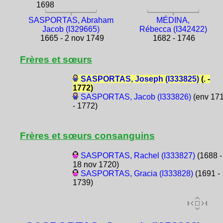
1698
SASPORTAS, Abraham
MÉDINA,
Jacob (I329665)
Rébecca (I342422)
1665 - 2 nov 1749
1682 - 1746
Frères et sœurs
SASPORTAS, Joseph (I333825)
(. -
1772)
SASPORTAS, Jacob (I333826)
(env 17
- 1772)
Frères et sœurs consanguins
SASPORTAS, Rachel (I333827)
(1688 -
18 nov 1720)
SASPORTAS, Gracia (I333828)
(1691 -
1739)