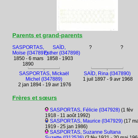
Parents et grand-parents
SASPORTAS,
SAÏD,
?
?
Moïse (I347897)
Esther (I347898)
1850 - 6 mars
1858 - 1903
1890
SASPORTAS, Mickaël
SAÏD, Rina (I347890)
Michel (I347889)
1 juil 1897 - 9 avr 1968
2 jan 1894 - 19 avr 1976
Frères et sœurs
SASPORTAS, Félicie (I347928)
(1 fév
1918 - 11 août 1992)
SASPORTAS, Maurice (I347929)
(17 ma
1919 - 25 jan 1986)
SASPORTAS, Suzanne Sultana
Suzette (I312526)
(2 fév 1921 - 20 mai 196