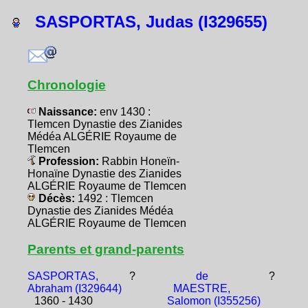
SASPORTAS, Judas (I329655)
Chronologie
Naissance:
env 1430 :
Tlemcen Dynastie des Zianides
Médéa ALGÉRIE Royaume de
Tlemcen
Profession:
Rabbin Honeïn-
Honaïne Dynastie des Zianides
ALGÉRIE Royaume de Tlemcen
Décès:
1492 : Tlemcen
Dynastie des Zianides Médéa
ALGÉRIE Royaume de Tlemcen
Parents et grand-parents
SASPORTAS,
?
de
?
Abraham (I329644)
MAESTRE,
1360 - 1430
Salomon (I355256)