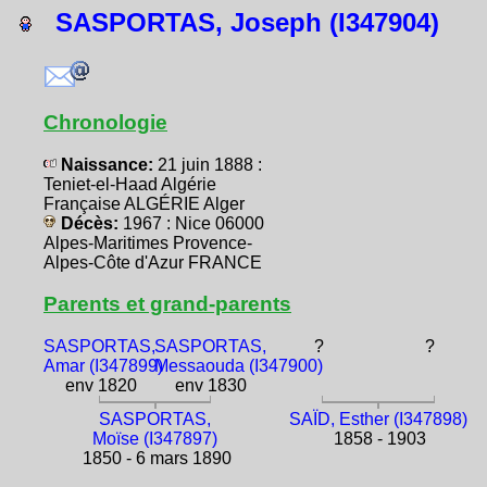
SASPORTAS, Joseph (I347904)
Chronologie
Naissance:
21 juin 1888 :
Teniet-el-Haad Algérie
Française ALGÉRIE Alger
Décès:
1967 : Nice 06000
Alpes-Maritimes Provence-
Alpes-Côte d'Azur FRANCE
Parents et grand-parents
SASPORTAS,
SASPORTAS,
?
?
Amar (I347899)
Messaouda (I347900)
env 1820
env 1830
SASPORTAS,
SAÏD, Esther (I347898)
Moïse (I347897)
1858 - 1903
1850 - 6 mars 1890