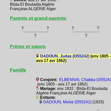
Blida-El Boulaida Algérie
Française ALGÉRIE Alger
Parents et grand-parents
?
?
?
?
?
?
Frères et sœurs
DADOUN, Judas (I355242)
(env 1805 -
ava 17 avr 1862)
Famille
Conjoint
:
ELBENNAI, Chabba (I35524
(env 1805 - ava 17 avr 1862)
Mariage:
env 1832 : Blida-El Boulaida
Algérie Française ALGÉRIE Alger
Enfants
:
DADOUN, Moïse (I355241)
(1833)