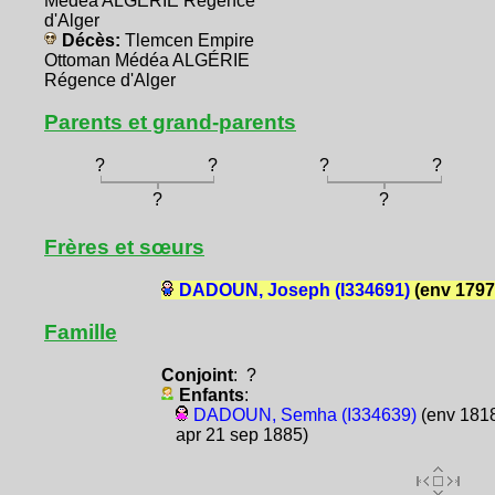
Médéa ALGÉRIE Régence
d'Alger
Décès:
Tlemcen Empire
Ottoman Médéa ALGÉRIE
Régence d'Alger
Parents et grand-parents
?
?
?
?
?
?
Frères et sœurs
DADOUN, Joseph (I334691)
(env 1797
Famille
Conjoint
: ?
Enfants
:
DADOUN, Semha (I334639)
(env 1818
apr 21 sep 1885)