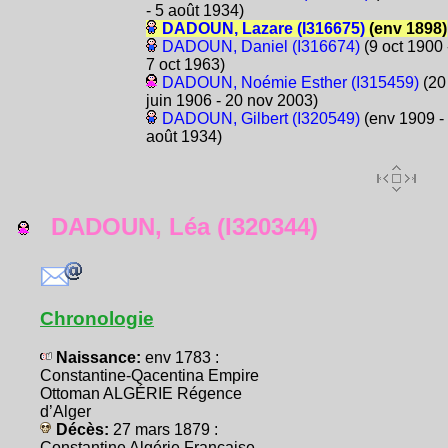
- 5 août 1934)
DADOUN, Lazare (I316675)
(env 1898)
DADOUN, Daniel (I316674)
(9 oct 1900 
7 oct 1963)
DADOUN, Noémie Esther (I315459)
(20
juin 1906 - 20 nov 2003)
DADOUN, Gilbert (I320549)
(env 1909 -
août 1934)
DADOUN, Léa (I320344)
Chronologie
Naissance:
env 1783 :
Constantine-Qacentina Empire
Ottoman ALGÉRIE Régence
d’Alger
Décès:
27 mars 1879 :
Constantine Algérie Française