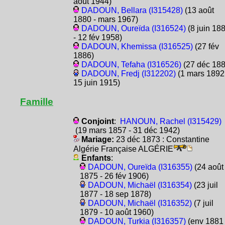
août 1944)
DADOUN, Bellara (I315428)
(13 août
1880 - mars 1967)
DADOUN, Oureïda (I316524)
(8 juin 18
- 12 fév 1958)
DADOUN, Khemissa (I316525)
(27 fév
1886)
DADOUN, Tefaha (I316526)
(27 déc 188
DADOUN, Fredj (I312202)
(1 mars 1892
15 juin 1915)
Famille
Conjoint
:
HANOUN, Rachel (I315429)
(19 mars 1857 - 31 déc 1942)
Mariage:
23 déc 1873 : Constantine
Algérie Française ALGÉRIE
Enfants
:
DADOUN, Oureïda (I316355)
(24 août
1875 - 26 fév 1906)
DADOUN, Michaël (I316354)
(23 juil
1877 - 18 sep 1878)
DADOUN, Michaël (I316352)
(7 juil
1879 - 10 août 1960)
DADOUN, Turkia (I316357)
(env 1881 