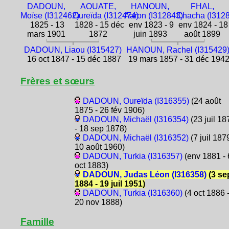
DADOUN,
AOUATE,
HANOUN,
FHAL,
Moïse (I312462)
Oureïda (I312474)
Aaron (I312843)
Chacha (I312
1825 - 13
1828 - 15 déc
env 1823 - 9
env 1824 - 18
mars 1901
1872
juin 1893
août 1899
DADOUN, Liaou (I315427)
HANOUN, Rachel (I315429
16 oct 1847 - 15 déc 1887
19 mars 1857 - 31 déc 194
Frères et sœurs
DADOUN, Oureïda (I316355)
(24 août
1875 - 26 fév 1906)
DADOUN, Michaël (I316354)
(23 juil 18
- 18 sep 1878)
DADOUN, Michaël (I316352)
(7 juil 1879
10 août 1960)
DADOUN, Turkia (I316357)
(env 1881 - 
oct 1883)
DADOUN, Judas Léon (I316358)
(3 se
1884 - 19 juil 1951)
DADOUN, Turkia (I316360)
(4 oct 1886 
20 nov 1888)
Famille