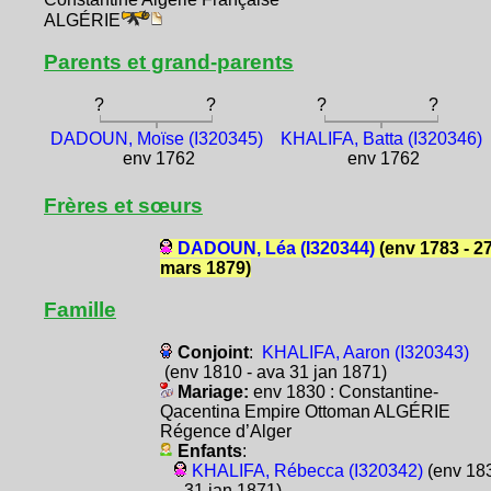
ALGÉRIE
Parents et grand-parents
?
?
?
?
DADOUN, Moïse (I320345)
KHALIFA, Batta (I320346)
env 1762
env 1762
Frères et sœurs
DADOUN, Léa (I320344)
(env 1783 - 2
mars 1879)
Famille
Conjoint
:
KHALIFA, Aaron (I320343)
(env 1810 - ava 31 jan 1871)
Mariage:
env 1830 : Constantine-
Qacentina Empire Ottoman ALGÉRIE
Régence d’Alger
Enfants
:
KHALIFA, Rébecca (I320342)
(env 18
- 31 jan 1871)