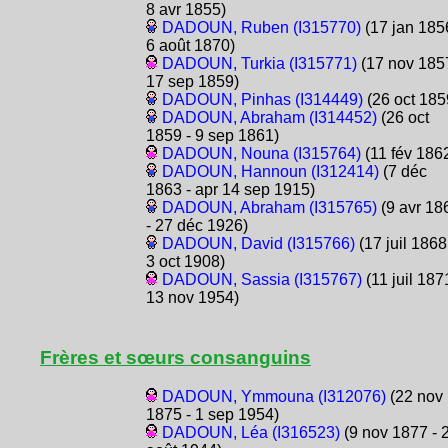
8 avr 1855)
DADOUN, Ruben (I315770)
(17 jan 185
6 août 1870)
DADOUN, Turkia (I315771)
(17 nov 1857
17 sep 1859)
DADOUN, Pinhas (I314449)
(26 oct 185
DADOUN, Abraham (I314452)
(26 oct
1859 - 9 sep 1861)
DADOUN, Nouna (I315764)
(11 fév 186
DADOUN, Hannoun (I312414)
(7 déc
1863 - apr 14 sep 1915)
DADOUN, Abraham (I315765)
(9 avr 18
- 27 déc 1926)
DADOUN, David (I315766)
(17 juil 1868
3 oct 1908)
DADOUN, Sassia (I315767)
(11 juil 187
13 nov 1954)
Frères et sœurs consanguins
DADOUN, Ymmouna (I312076)
(22 nov
1875 - 1 sep 1954)
DADOUN, Léa (I316523)
(9 nov 1877 - 