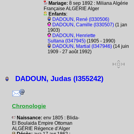
Mariage:
8 sep 1892 : Miliana Algérie
Française ALGÉRIE Alger
Enfants
:
DADOUN, René (I330506)
DADOUN, Camille (I330507)
(1 jan
1903)
DADOUN, Henriette
Sultana (I347945)
(1905 - 1990)
DADOUN, Martial (I347946)
(14 juin
1909 - 27 août 1992)
DADOUN, Judas (I355242)
Chronologie
Naissance:
env 1805 : Blida-
El Boulaida Empire Ottoman
ALGÉRIE Régence d’Alger
Décès:
ava 17 avr 1862 :