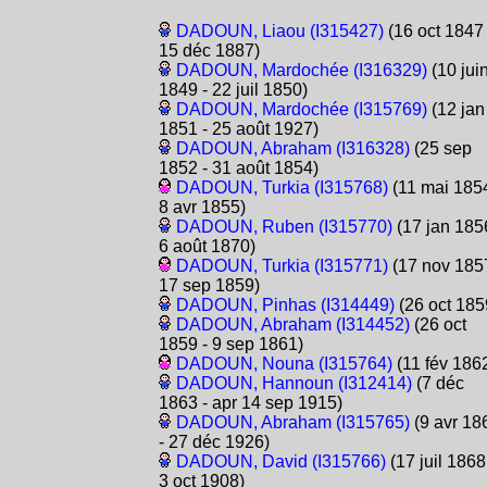
DADOUN, Liaou (I315427)
(16 oct 1847 
15 déc 1887)
DADOUN, Mardochée (I316329)
(10 jui
1849 - 22 juil 1850)
DADOUN, Mardochée (I315769)
(12 jan
1851 - 25 août 1927)
DADOUN, Abraham (I316328)
(25 sep
1852 - 31 août 1854)
DADOUN, Turkia (I315768)
(11 mai 1854
8 avr 1855)
DADOUN, Ruben (I315770)
(17 jan 185
6 août 1870)
DADOUN, Turkia (I315771)
(17 nov 1857
17 sep 1859)
DADOUN, Pinhas (I314449)
(26 oct 185
DADOUN, Abraham (I314452)
(26 oct
1859 - 9 sep 1861)
DADOUN, Nouna (I315764)
(11 fév 186
DADOUN, Hannoun (I312414)
(7 déc
1863 - apr 14 sep 1915)
DADOUN, Abraham (I315765)
(9 avr 18
- 27 déc 1926)
DADOUN, David (I315766)
(17 juil 1868
3 oct 1908)