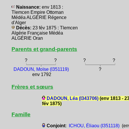
Naissance:
env 1813 :
Tlemcen Empire Ottoman
Médéa ALGÉRIE Régence
d'Alger
Décès:
23 fév 1875 : Tlemcen
Algérie Française Médéa
ALGÉRIE Oran
Parents et grand-parents
?
?
?
?
DADOUN, Moïse (I351119)
?
env 1792
Frères et sœurs
DADOUN, Léa (I343706)
(env 1813 - 2
fév 1875)
Famille
Conjoint
:
ICHOU, Éliaou (I351118)
(en