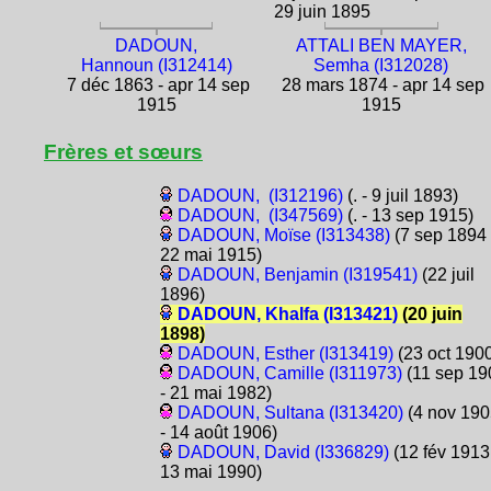
29 juin 1895
DADOUN,
ATTALI BEN MAYER,
Hannoun (I312414)
Semha (I312028)
7 déc 1863 - apr 14 sep
28 mars 1874 - apr 14 sep
1915
1915
Frères et sœurs
DADOUN, (I312196)
(. - 9 juil 1893)
DADOUN, (I347569)
(. - 13 sep 1915)
DADOUN, Moïse (I313438)
(7 sep 1894 
22 mai 1915)
DADOUN, Benjamin (I319541)
(22 juil
1896)
DADOUN, Khalfa (I313421)
(20 juin
1898)
DADOUN, Esther (I313419)
(23 oct 190
DADOUN, Camille (I311973)
(11 sep 19
- 21 mai 1982)
DADOUN, Sultana (I313420)
(4 nov 190
- 14 août 1906)
DADOUN, David (I336829)
(12 fév 1913
13 mai 1990)