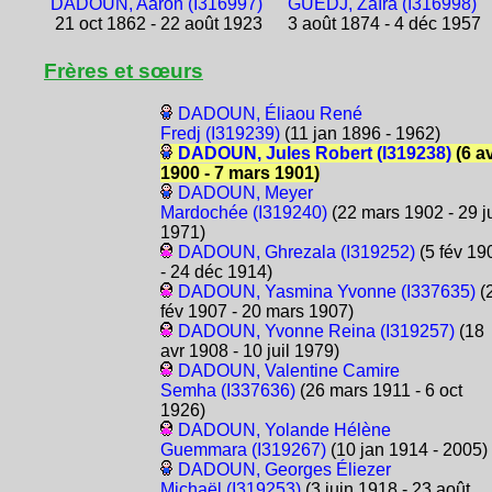
DADOUN, Aaron (I316997)
GUEDJ, Zaïra (I316998)
21 oct 1862 - 22 août 1923
3 août 1874 - 4 déc 1957
Frères et sœurs
DADOUN, Éliaou René
Fredj (I319239)
(11 jan 1896 - 1962)
DADOUN, Jules Robert (I319238)
(6 a
1900 - 7 mars 1901)
DADOUN, Meyer
Mardochée (I319240)
(22 mars 1902 - 29 ju
1971)
DADOUN, Ghrezala (I319252)
(5 fév 19
- 24 déc 1914)
DADOUN, Yasmina Yvonne (I337635)
(
fév 1907 - 20 mars 1907)
DADOUN, Yvonne Reina (I319257)
(18
avr 1908 - 10 juil 1979)
DADOUN, Valentine Camire
Semha (I337636)
(26 mars 1911 - 6 oct
1926)
DADOUN, Yolande Hélène
Guemmara (I319267)
(10 jan 1914 - 2005)
DADOUN, Georges Éliezer
Michaël (I319253)
(3 juin 1918 - 23 août