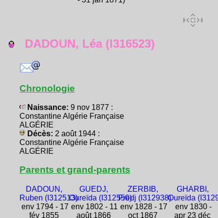
DADOUN, Léa (I316523)
Chronologie
Naissance:
9 nov 1877 :
Constantine Algérie Française
ALGÉRIE
Décès:
2 août 1944 :
Constantine Algérie Française
ALGÉRIE
Parents et grand-parents
DADOUN,
GUEDJ,
ZERBIB,
GHARBI,
Ruben (I312513)
Oureïda (I312550)
Fredj (I312938)
Oureïda (I312
env 1794 - 17
env 1802 - 11
env 1828 - 17
env 1830 -
fév 1855
août 1866
oct 1867
apr 23 déc