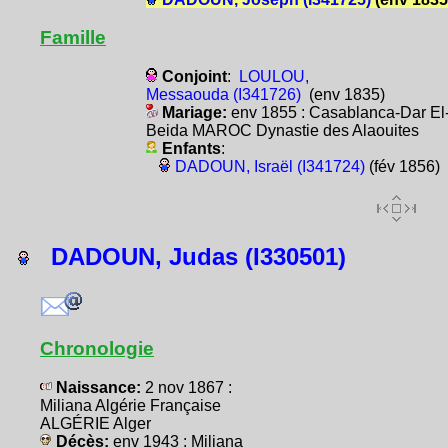
Famille
Conjoint
:
LOULOU,
Messaouda (I341726)
(env 1835)
Mariage:
env 1855 : Casablanca-Dar El
Beida MAROC Dynastie des Alaouites
Enfants
:
DADOUN, Israël (I341724)
(fév 1856)
DADOUN, Judas (I330501)
Chronologie
Naissance:
2 nov 1867 :
Miliana Algérie Française
ALGÉRIE Alger
Décès:
env 1943 : Miliana