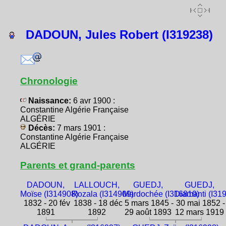
DADOUN, Jules Robert (I319238)
Chronologie
Naissance:
6 avr 1900 :
Constantine Algérie Française
ALGÉRIE
Décès:
7 mars 1901 :
Constantine Algérie Française
ALGÉRIE
Parents et grand-parents
DADOUN,
LALLOUCH,
GUEDJ,
GUEDJ,
Moïse (I314908)
Rozala (I314909)
Mardochée (I316819)
Diamanti (I31
1832 - 20 fév
1838 - 18 déc
5 mars 1845 -
30 mai 1852 -
1891
1892
29 août 1893
12 mars 1919