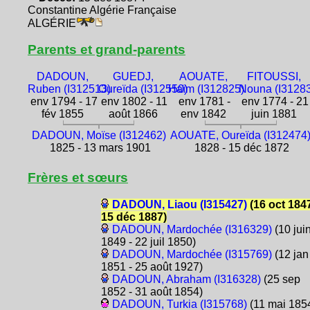
Constantine Algérie Française
ALGÉRIE
Parents et grand-parents
DADOUN,
GUEDJ,
AOUATE,
FITOUSSI,
Ruben (I312513)
Oureïda (I312550)
Haïm (I312825)
Nouna (I3128
env 1794 - 17
env 1802 - 11
env 1781 -
env 1774 - 21
fév 1855
août 1866
env 1842
juin 1881
DADOUN, Moïse (I312462)
AOUATE, Oureïda (I312474
1825 - 13 mars 1901
1828 - 15 déc 1872
Frères et sœurs
DADOUN, Liaou (I315427)
(16 oct 1847
15 déc 1887)
DADOUN, Mardochée (I316329)
(10 jui
1849 - 22 juil 1850)
DADOUN, Mardochée (I315769)
(12 jan
1851 - 25 août 1927)
DADOUN, Abraham (I316328)
(25 sep
1852 - 31 août 1854)
DADOUN, Turkia (I315768)
(11 mai 1854