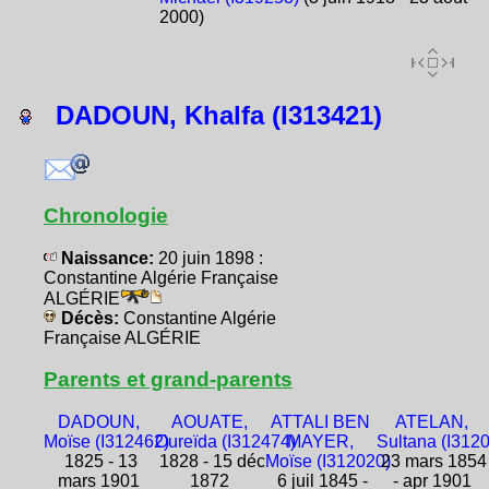
2000)
DADOUN, Khalfa (I313421)
Chronologie
Naissance:
20 juin 1898 :
Constantine Algérie Française
ALGÉRIE
Décès:
Constantine Algérie
Française ALGÉRIE
Parents et grand-parents
DADOUN,
AOUATE,
ATTALI BEN
ATELAN,
Moïse (I312462)
Oureïda (I312474)
MAYER,
Sultana (I312
1825 - 13
1828 - 15 déc
Moïse (I312020)
23 mars 1854
mars 1901
1872
6 juil 1845 -
- apr 1901