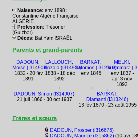
Naissance:
env 1898 :
Constantine Algérie Française
ALGÉRIE
Profession:
Trésorier
(Guizbar)
Décès:
Bat Yam ISRAËL
Parents et grand-parents
DADOUN,
LALLOUCH,
BARKAT,
MELKI,
Moïse (I314908)
Rozala (I314909)
Salomon (I312110)
Guemmara (I3
1832 - 20 fév
1838 - 18 déc
env 1845
env 1837 -
1891
1892
apr 3 nov
1892
DADOUN, Simon (I314907)
BARKAT,
21 juil 1866 - 30 oct 1937
Diamanti (I313246)
13 fév 1870 - 23 août 1955
Frères et sœurs
DADOUN, Prosper (I316676)
DADOUN, Maurice (I315862)
(10 avr 18