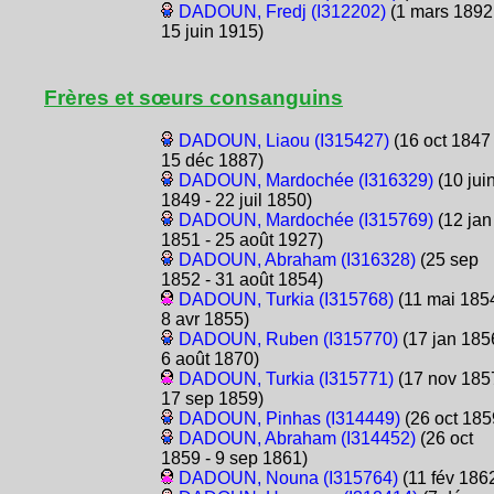
DADOUN, Fredj (I312202)
(1 mars 1892
15 juin 1915)
Frères et sœurs consanguins
DADOUN, Liaou (I315427)
(16 oct 1847 
15 déc 1887)
DADOUN, Mardochée (I316329)
(10 jui
1849 - 22 juil 1850)
DADOUN, Mardochée (I315769)
(12 jan
1851 - 25 août 1927)
DADOUN, Abraham (I316328)
(25 sep
1852 - 31 août 1854)
DADOUN, Turkia (I315768)
(11 mai 1854
8 avr 1855)
DADOUN, Ruben (I315770)
(17 jan 185
6 août 1870)
DADOUN, Turkia (I315771)
(17 nov 1857
17 sep 1859)
DADOUN, Pinhas (I314449)
(26 oct 185
DADOUN, Abraham (I314452)
(26 oct
1859 - 9 sep 1861)
DADOUN, Nouna (I315764)
(11 fév 186