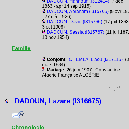
DADOUN, Hannoun (I312414)
(7 déc
1863 - apr 14 sep 1915)
DADOUN, Abraham (I315765)
(9 avr 18
- 27 déc 1926)
DADOUN, David (I315766)
(17 juil 1868
3 oct 1908)
DADOUN, Sassia (I315767)
(11 juil 187
13 nov 1954)
Famille
Conjoint
:
CHEMLA, Liaou (I317115)
(3
mars 1884)
Mariage:
26 juin 1907 : Constantine
Algérie Française ALGÉRIE
DADOUN, Lazare (I316675)
Chronologie