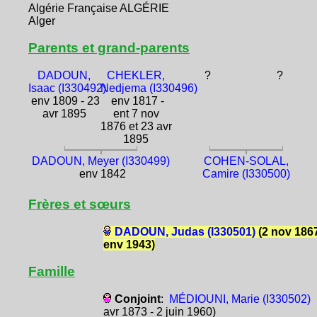
Algérie Française ALGÉRIE
Alger
Parents et grand-parents
DADOUN,
CHEKLER,
?
?
Isaac (I330492)
Nedjema (I330496)
env 1809 - 23
env 1817 -
avr 1895
ent 7 nov
1876 et 23 avr
1895
DADOUN, Meyer (I330499)
COHEN-SOLAL,
env 1842
Camire (I330500)
Frères et sœurs
DADOUN, Judas (I330501)
(2 nov 1867
env 1943)
Famille
Conjoint
:
MÉDIOUNI, Marie (I330502)
avr 1873 - 2 juin 1960)