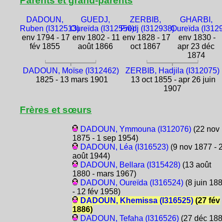
Parents et grand-parents
DADOUN,
GUEDJ,
ZERBIB,
GHARBI,
Ruben (I312513)
Oureïda (I312550)
Fredj (I312938)
Oureïda (I312
env 1794 - 17
env 1802 - 11
env 1828 - 17
env 1830 -
fév 1855
août 1866
oct 1867
apr 23 déc
1874
DADOUN, Moïse (I312462)
ZERBIB, Hadjila (I312075)
1825 - 13 mars 1901
13 oct 1855 - apr 26 juin
1907
Frères et sœurs
DADOUN, Ymmouna (I312076)
(22 nov
1875 - 1 sep 1954)
DADOUN, Léa (I316523)
(9 nov 1877 - 
août 1944)
DADOUN, Bellara (I315428)
(13 août
1880 - mars 1967)
DADOUN, Oureïda (I316524)
(8 juin 18
- 12 fév 1958)
DADOUN, Khemissa (I316525)
(27 fév
1886)
DADOUN, Tefaha (I316526)
(27 déc 188