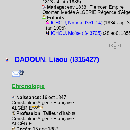
1813 - 4 juin 1886)
Mariage:
env 1833 : Tlemcen Empire
Ottoman Médéa ALGÉRIE Régence d'Alge
Enfants
:
ICHOU, Nouna (I351114)
(1834 - apr 
jan 1905)
ICHOU, Moïse (I343705)
(28 août 185
DADOUN, Liaou (I315427)
Chronologie
Naissance:
16 oct 1847 :
Constantine Algérie Française
ALGÉRIE
Profession:
Tailleur d'habits
Constantine Algérie Française
ALGÉRIE
Décès:
15 déc 1887 :