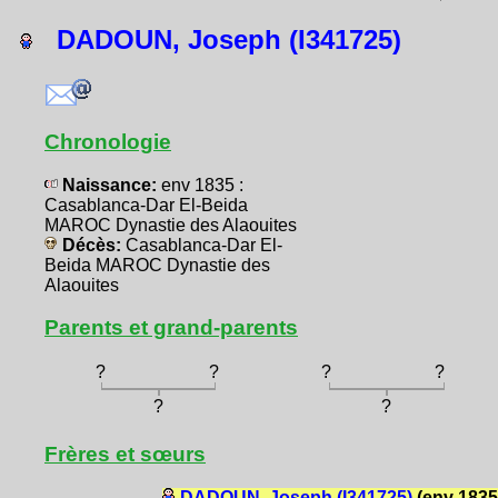
DADOUN, Joseph (I341725)
Chronologie
Naissance:
env 1835 :
Casablanca-Dar El-Beida
MAROC Dynastie des Alaouites
Décès:
Casablanca-Dar El-
Beida MAROC Dynastie des
Alaouites
Parents et grand-parents
?
?
?
?
?
?
Frères et sœurs
DADOUN, Joseph (I341725)
(env 1835