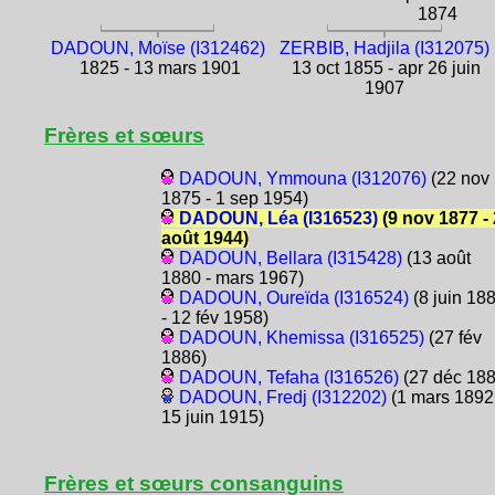
1874
DADOUN, Moïse (I312462)
ZERBIB, Hadjila (I312075)
1825 - 13 mars 1901
13 oct 1855 - apr 26 juin
1907
Frères et sœurs
DADOUN, Ymmouna (I312076)
(22 nov
1875 - 1 sep 1954)
DADOUN, Léa (I316523)
(9 nov 1877 - 
août 1944)
DADOUN, Bellara (I315428)
(13 août
1880 - mars 1967)
DADOUN, Oureïda (I316524)
(8 juin 18
- 12 fév 1958)
DADOUN, Khemissa (I316525)
(27 fév
1886)
DADOUN, Tefaha (I316526)
(27 déc 188
DADOUN, Fredj (I312202)
(1 mars 1892
15 juin 1915)
Frères et sœurs consanguins