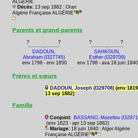
ALGÉRIE
Décès:
13 sep 1882 : Oran
Algérie Française ALGÉRIE
Parents et grand-parents
?
?
?
?
DADOUN,
SAHKOUN,
Abraham (I327745)
Esther (I329709)
env 1798 - env 1850
env 1798 - ava 18 juin 184
Frères et sœurs
DADOUN, Joseph (I329708)
(env 1819
13 sep 1882)
Famille
Conjoint
:
BASSANO, Mazeltov (I32971
(env 1823 - apr 13 sep 1882)
Mariage:
18 juin 1840 : Alger Algérie
Française ALGÉRIE