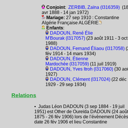
Conjoint
:
ZERBIB, Zaïna (I316359)
(1
avr 1888 - 14 jan 1972)
Mariage:
27 sep 1910 : Constantine
Algérie Française ALGÉRIE
Enfants
:
DADOUN, René Élie
M'Bourak (I317057)
(23 août 1911 - 3 oct
1988)
DADOUN, Fernand Éliaou (I317058)
(
fév 1914 - 14 mars 1934)
DADOUN, Étienne
Mardochée (I317059)
(11 juil 1919)
DADOUN, Yves Itroh (I317060)
(30 ao
1927)
DADOUN, Clément (I317024)
(22 déc
1929 - 29 sep 1934)
Relations
• Judas Léon DADOUN (3 sep 1884 - 19 juil
1951) est Other de Oureïda DADOUN (24 aoû
1875 - 26 fév 1906) lors de l'évènement Décès
date 26 fév 1906 et lieu Constantine