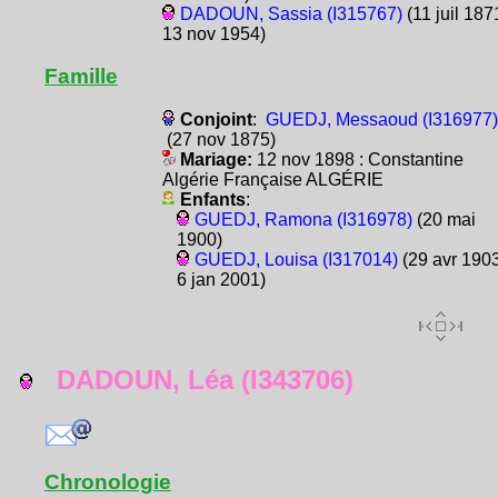
DADOUN, Sassia (I315767)
(11 juil 187
13 nov 1954)
Famille
Conjoint
:
GUEDJ, Messaoud (I316977)
(27 nov 1875)
Mariage:
12 nov 1898 : Constantine
Algérie Française ALGÉRIE
Enfants
:
GUEDJ, Ramona (I316978)
(20 mai
1900)
GUEDJ, Louisa (I317014)
(29 avr 1903
6 jan 2001)
DADOUN, Léa (I343706)
Chronologie