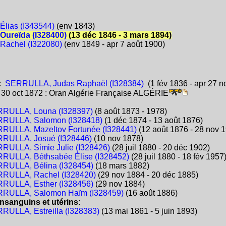
lias (I343544)
(env 1843)
ureïda (I328400)
(13 déc 1846 - 3 mars 1894)
achel (I322080)
(env 1849 - apr 7 août 1900)
:
SERRULLA, Judas Raphaël (I328384)
(1 fév 1836 - apr 27 n
:
30 oct 1872 : Oran Algérie Française ALGÉRIE
RULLA, Louna (I328397)
(8 août 1873 - 1978)
RULLA, Salomon (I328418)
(1 déc 1874 - 13 août 1876)
RULLA, Mazeltov Fortunée (I328441)
(12 août 1876 - 28 nov 
RULLA, Josué (I328446)
(10 nov 1878)
RULLA, Simie Julie (I328426)
(28 juil 1880 - 20 déc 1902)
RULLA, Béthsabée Élise (I328452)
(28 juil 1880 - 18 fév 1957
RULLA, Bélina (I328454)
(18 mars 1882)
RULLA, Rachel (I328420)
(29 nov 1884 - 20 déc 1885)
RULLA, Esther (I328456)
(29 nov 1884)
RULLA, Salomon Haïm (I328459)
(16 août 1886)
nsanguins et utérins
:
RULLA, Estreilla (I328383)
(13 mai 1861 - 5 juin 1893)