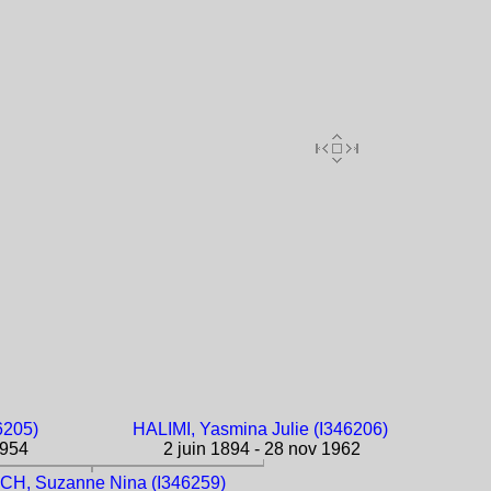
6205)
HALIMI, Yasmina Julie (I346206)
1954
2 juin 1894 - 28 nov 1962
CH, Suzanne Nina (I346259)