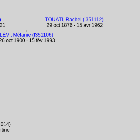
)
TOUATI, Rachel (I351112)
921
29 oct 1876 - 15 avr 1962
LÉVI, Mélanie (I351106)
6 oct 1900 - 15 fév 1993
2014)
ntine