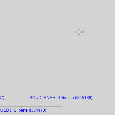
87)
BOUDJENAH, Rébecca (I345188)
UEDJ, Gilberte (I354470)