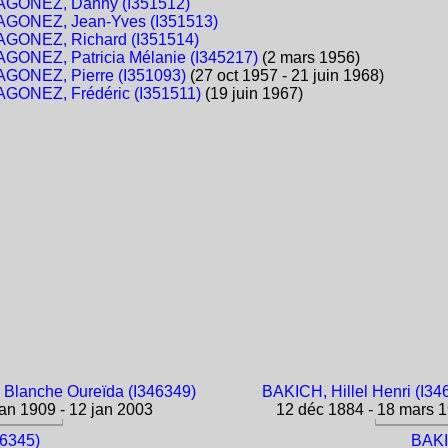
GONEZ, Danny (I351512)
GONEZ, Jean-Yves (I351513)
GONEZ, Richard (I351514)
GONEZ, Patricia Mélanie (I345217)
(2 mars 1956)
GONEZ, Pierre (I351093)
(27 oct 1957 - 21 juin 1968)
GONEZ, Frédéric (I351511)
(19 juin 1967)
lanche Oureïda (I346349)
BAKICH, Hillel Henri (I34
an 1909 - 12 jan 2003
12 déc 1884 - 18 mars 
46345)
BAKI