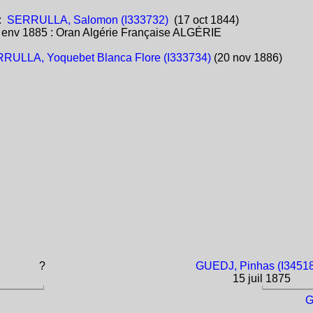
:
SERRULLA, Salomon (I333732)
(17 oct 1844)
:
env 1885 : Oran Algérie Française ALGÉRIE
RULLA, Yoquebet Blanca Flore (I333734)
(20 nov 1886)
?
GUEDJ, Pinhas (I3451
15 juil 1875
G