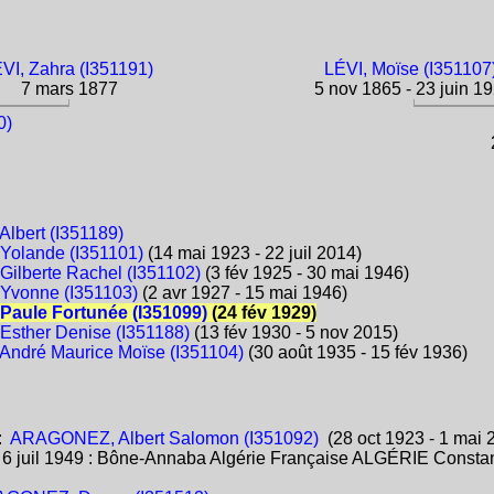
VI, Zahra (I351191)
LÉVI, Moïse (I351107
7 mars 1877
5 nov 1865 - 23 juin 1
0)
2
lbert (I351189)
olande (I351101)
(14 mai 1923 - 22 juil 2014)
ilberte Rachel (I351102)
(3 fév 1925 - 30 mai 1946)
Yvonne (I351103)
(2 avr 1927 - 15 mai 1946)
aule Fortunée (I351099)
(24 fév 1929)
sther Denise (I351188)
(13 fév 1930 - 5 nov 2015)
ndré Maurice Moïse (I351104)
(30 août 1935 - 15 fév 1936)
:
ARAGONEZ, Albert Salomon (I351092)
(28 oct 1923 - 1 mai 
:
6 juil 1949 : Bône-Annaba Algérie Française ALGÉRIE Consta