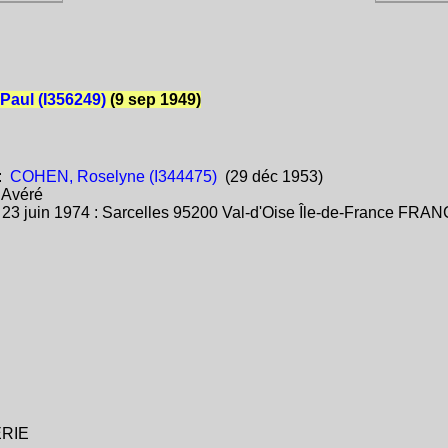
aul (I356249)
(9 sep 1949)
:
COHEN, Roselyne (I344475)
(29 déc 1953)
:
Avéré
:
23 juin 1974 : Sarcelles 95200 Val-d'Oise Île-de-France FRA
ÉRIE