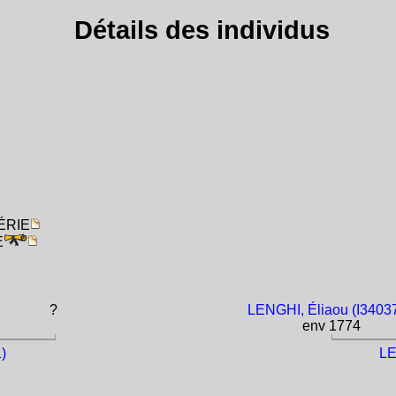
Détails des individus
GÉRIE
E
?
LENGHI, Éliaou (I3403
env 1774
)
LE