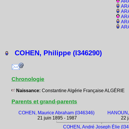
ARA
ARA
ARA
ARA
ARA
ARA
COHEN, Philippe (I346290)
Chronologie
Naissance:
Constantine Algérie Française ALGÉRIE
Parents et grand-parents
COHEN, Maurice Abraham (I346346)
HANOUN, B
21 juin 1895 - 1987
22 j
COHEN, André Joseph Élie (I3