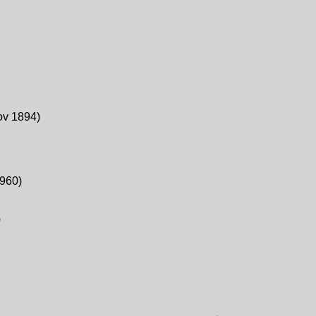
ov 1894)
1960)
)