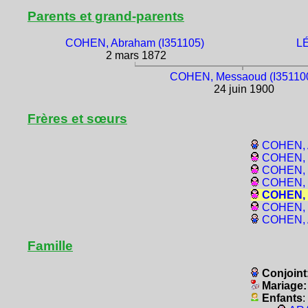
Parents et grand-parents
COHEN, Abraham (I351105)
LÉ
2 mars 1872
COHEN, Messaoud (I35110
24 juin 1900
Frères et sœurs
COHEN, A
COHEN, Y
COHEN, G
COHEN, 
COHEN, P
COHEN, E
COHEN, A
Famille
Conjoint
Mariage
Enfants
: