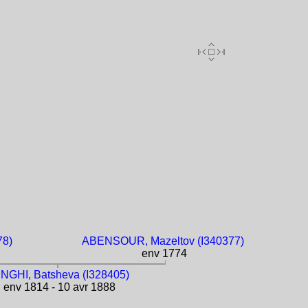
78)
ABENSOUR, Mazeltov (I340377)
env 1774
NGHI, Batsheva (I328405)
env 1814 - 10 avr 1888