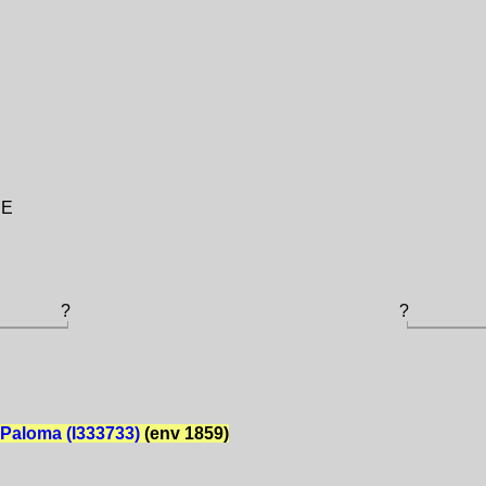
IE
?
?
Paloma (I333733)
(env 1859)