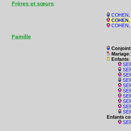
Frères et sœurs
COHEN, É
COHEN, O
COHEN, R
Famille
Conjoint
Mariage
Enfants
:
SER
SER
SER
SER
SER
SER
SER
SER
SER
SER
Enfants co
SER