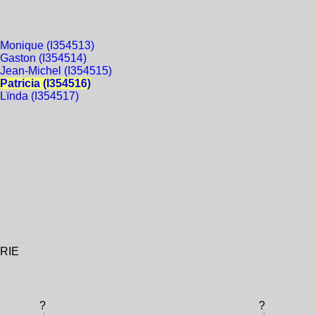
Monique (I354513)
aston (I354514)
ean-Michel (I354515)
atricia (I354516)
ïnda (I354517)
ÉRIE
?
?