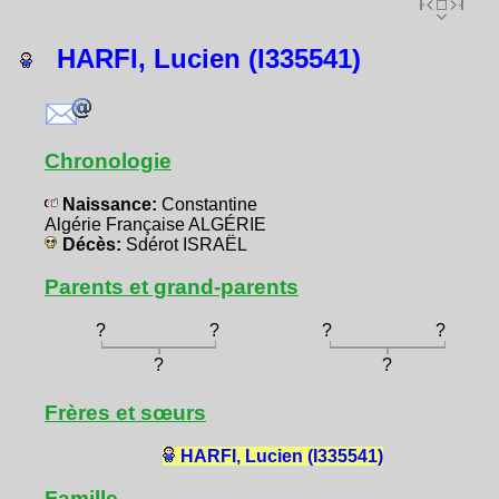
HARFI, Lucien (I335541)
Chronologie
Naissance:
Constantine
Algérie Française ALGÉRIE
Décès:
Sdérot ISRAËL
Parents et grand-parents
?
?
?
?
?
?
Frères et sœurs
HARFI, Lucien (I335541)
Famille