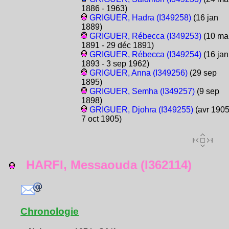
1886 - 1963)
GRIGUER, Hadra (I349258)
(16 jan
1889)
GRIGUER, Rébecca (I349253)
(10 ma
1891 - 29 déc 1891)
GRIGUER, Rébecca (I349254)
(16 jan
1893 - 3 sep 1962)
GRIGUER, Anna (I349256)
(29 sep
1895)
GRIGUER, Semha (I349257)
(9 sep
1898)
GRIGUER, Djohra (I349255)
(avr 1905
7 oct 1905)
HARFI, Messaouda (I362114)
Chronologie