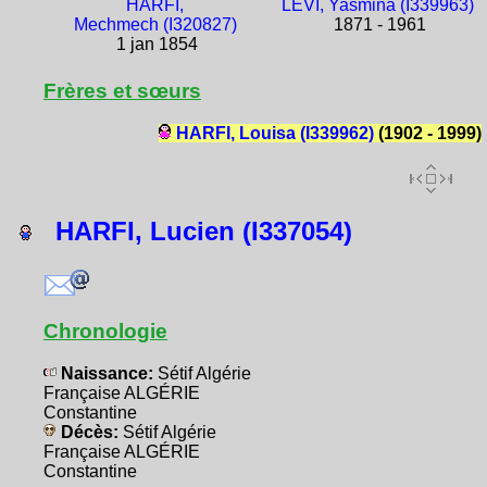
HARFI,
LÉVI, Yasmina (I339963)
Mechmech (I320827)
1871 - 1961
1 jan 1854
Frères et sœurs
HARFI, Louisa (I339962)
(1902 - 1999)
HARFI, Lucien (I337054)
Chronologie
Naissance:
Sétif Algérie
Française ALGÉRIE
Constantine
Décès:
Sétif Algérie
Française ALGÉRIE
Constantine