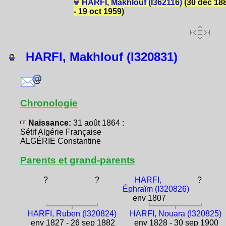
HARFI, Makhlouf (I362116)
(30 déc 18
- 19 oct 1959)
HARFI, Makhlouf (I320831)
Chronologie
Naissance:
31 août 1864 :
Sétif Algérie Française
ALGÉRIE Constantine
Parents et grand-parents
?
?
HARFI,
?
Éphraïm (I320826)
env 1807
HARFI, Ruben (I320824)
HARFI, Nouara (I320825)
env 1827 - 26 sep 1882
env 1828 - 30 sep 1900