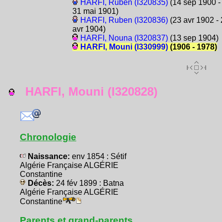
HARFI, Ruben (I320835)
(14 sep 1900 -
31 mai 1901)
HARFI, Ruben (I320836)
(23 avr 1902 - 
avr 1904)
HARFI, Nouna (I320837)
(13 sep 1904)
HARFI, Mouni (I330999)
(1906 - 1978)
HARFI, Mouni (I320828)
Chronologie
Naissance:
env 1854 : Sétif
Algérie Française ALGÉRIE
Constantine
Décès:
24 fév 1899 : Batna
Algérie Française ALGÉRIE
Constantine
Parents et grand-parents