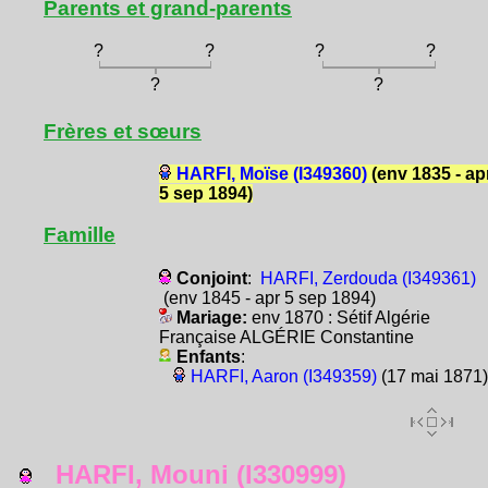
Parents et grand-parents
?
?
?
?
?
?
Frères et sœurs
HARFI, Moïse (I349360)
(env 1835 - ap
5 sep 1894)
Famille
Conjoint
:
HARFI, Zerdouda (I349361)
(env 1845 - apr 5 sep 1894)
Mariage:
env 1870 : Sétif Algérie
Française ALGÉRIE Constantine
Enfants
:
HARFI, Aaron (I349359)
(17 mai 1871)
HARFI, Mouni (I330999)