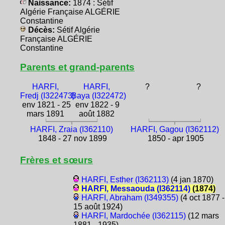
Naissance:
1874 : Sétif
Algérie Française ALGÉRIE
Constantine
Décès:
Sétif Algérie
Française ALGÉRIE
Constantine
Parents et grand-parents
HARFI,
HARFI,
?
?
Fredj (I322473)
Baya (I322472)
env 1821 - 25
env 1822 - 9
mars 1891
août 1882
HARFI, Zraia (I362110)
HARFI, Gagou (I362112)
1848 - 27 nov 1899
1850 - apr 1905
Frères et sœurs
HARFI, Esther (I362113)
(4 jan 1870)
HARFI, Messaouda (I362114)
(1874)
HARFI, Abraham (I349355)
(4 oct 1877 -
15 août 1924)
HARFI, Mardochée (I362115)
(12 mars
1881 - 1935)