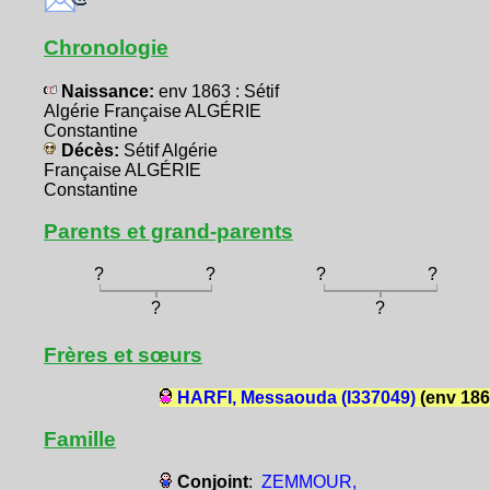
Chronologie
Naissance:
env 1863 : Sétif
Algérie Française ALGÉRIE
Constantine
Décès:
Sétif Algérie
Française ALGÉRIE
Constantine
Parents et grand-parents
?
?
?
?
?
?
Frères et sœurs
HARFI, Messaouda (I337049)
(env 186
Famille
Conjoint
:
ZEMMOUR,