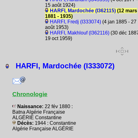
15 août 1924)
HARFI, Mardochée (I362115)
(12 mars
1881 - 1935)
HARFI, Fredj (I333074)
(4 jan 1885 - 27
août 1953)
HARFI, Makhlouf (I362116)
(30 déc 1887
19 oct 1959)
HARFI, Mardochée (I333072)
Chronologie
Naissance:
22 fév 1880 :
Batna Algérie Française
ALGÉRIE Constantine
Décès:
1944 : Constantine
Algérie Française ALGÉRIE