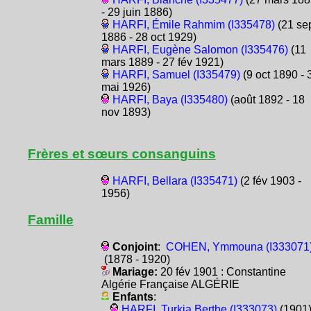
- 29 juin 1886)
HARFI, Émile Rahmim (I335478)
(21 se
1886 - 28 oct 1929)
HARFI, Eugène Salomon (I335476)
(11
mars 1889 - 27 fév 1921)
HARFI, Samuel (I335479)
(9 oct 1890 - 
mai 1926)
HARFI, Baya (I335480)
(août 1892 - 18
nov 1893)
Frères et sœurs consanguins
HARFI, Bellara (I335471)
(2 fév 1903 -
1956)
Famille
Conjoint
:
COHEN, Ymmouna (I333071
(1878 - 1920)
Mariage:
20 fév 1901 : Constantine
Algérie Française ALGÉRIE
Enfants
:
HARFI, Turkia Berthe (I333073)
(1901