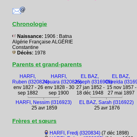
Chronologie
Naissance:
1906 : Batna
Algérie Française ALGÉRIE
Constantine
Décès:
1978
Parents et grand-parents
HARFI,
HARFI,
EL BAZ,
EL BAZ,
Ruben (I320824)
Nouara (I320825)
Joseph (I316909)
Oureïda (I316
env 1827 - 26
env 1828 - 30
27 jan 1852 -
15 nov 1857 -
sep 1882
sep 1900
18 déc 1948
27 mai 1897
HARFI, Nessim (I316923)
EL BAZ, Sarah (I316922)
25 avr 1859
25 avr 1876
Frères et sœurs
HARFI, Fredj (I320834)
(7 déc 1898)