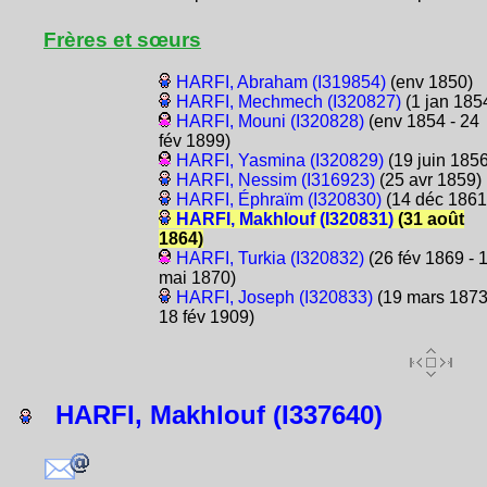
Frères et sœurs
HARFI, Abraham (I319854)
(env 1850)
HARFI, Mechmech (I320827)
(1 jan 185
HARFI, Mouni (I320828)
(env 1854 - 24
fév 1899)
HARFI, Yasmina (I320829)
(19 juin 1856
HARFI, Nessim (I316923)
(25 avr 1859)
HARFI, Éphraïm (I320830)
(14 déc 1861
HARFI, Makhlouf (I320831)
(31 août
1864)
HARFI, Turkia (I320832)
(26 fév 1869 - 
mai 1870)
HARFI, Joseph (I320833)
(19 mars 1873
18 fév 1909)
HARFI, Makhlouf (I337640)