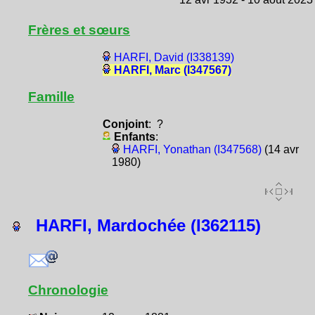
Frères et sœurs
HARFI, David (I338139)
HARFI, Marc (I347567)
Famille
Conjoint
: ?
Enfants
:
HARFI, Yonathan (I347568)
(14 avr
1980)
HARFI, Mardochée (I362115)
Chronologie