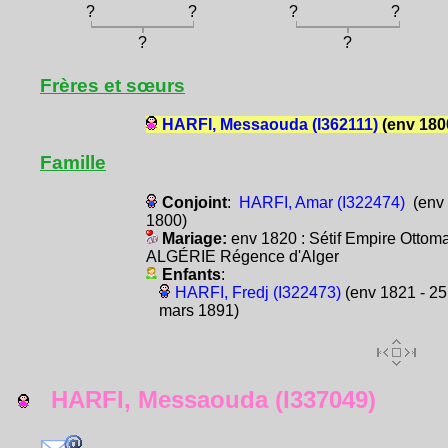
?
?
?
?
?
?
Frères et sœurs
HARFI, Messaouda (I362111)
(env 180
Famille
Conjoint
:
HARFI, Amar (I322474)
(env
1800)
Mariage:
env 1820 : Sétif Empire Ottom
ALGÉRIE Régence d'Alger
Enfants
:
HARFI, Fredj (I322473)
(env 1821 - 25
mars 1891)
HARFI, Messaouda (I337049)