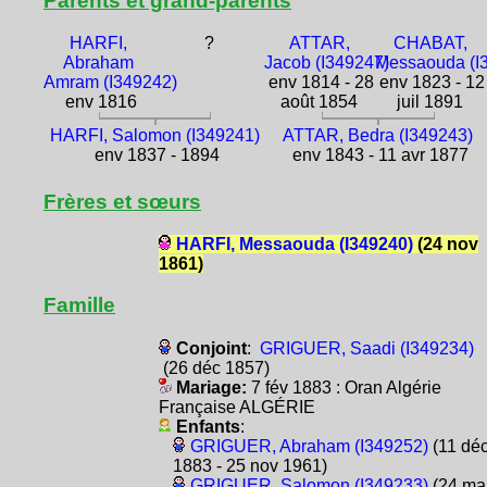
Parents et grand-parents
HARFI,
?
ATTAR,
CHABAT,
Abraham
Jacob (I349247)
Messaouda (I
Amram (I349242)
env 1814 - 28
env 1823 - 12
env 1816
août 1854
juil 1891
HARFI, Salomon (I349241)
ATTAR, Bedra (I349243)
env 1837 - 1894
env 1843 - 11 avr 1877
Frères et sœurs
HARFI, Messaouda (I349240)
(24 nov
1861)
Famille
Conjoint
:
GRIGUER, Saadi (I349234)
(26 déc 1857)
Mariage:
7 fév 1883 : Oran Algérie
Française ALGÉRIE
Enfants
:
GRIGUER, Abraham (I349252)
(11 dé
1883 - 25 nov 1961)
GRIGUER, Salomon (I349233)
(24 ma