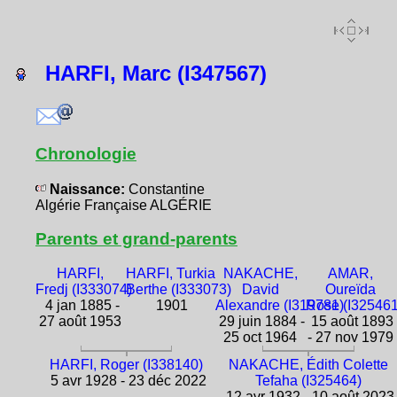
HARFI, Marc (I347567)
Chronologie
Naissance:
Constantine
Algérie Française ALGÉRIE
Parents et grand-parents
HARFI,
HARFI, Turkia
NAKACHE,
AMAR,
Fredj (I333074)
Berthe (I333073)
David
Oureïda
4 jan 1885 -
1901
Alexandre (I319781)
Rose (I325461
27 août 1953
29 juin 1884 -
15 août 1893
25 oct 1964
- 27 nov 1979
HARFI, Roger (I338140)
NAKACHE, Édith Colette
5 avr 1928 - 23 déc 2022
Tefaha (I325464)
12 avr 1932 - 10 août 2023