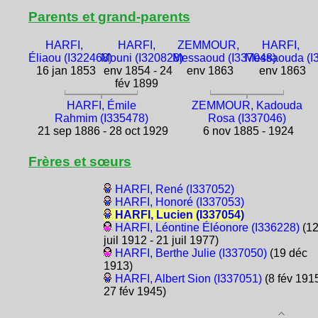
Parents et grand-parents
HARFI,
HARFI,
ZEMMOUR,
HARFI,
Éliaou (I322468)
Mouni (I320828)
Messaoud (I337048)
Messaouda (I
16 jan 1853
env 1854 - 24
env 1863
env 1863
fév 1899
HARFI, Émile
ZEMMOUR, Kadouda
Rahmim (I335478)
Rosa (I337046)
21 sep 1886 - 28 oct 1929
6 nov 1885 - 1924
Frères et sœurs
HARFI, René (I337052)
HARFI, Honoré (I337053)
HARFI, Lucien (I337054)
HARFI, Léontine Éléonore (I336228)
(1
juil 1912 - 21 juil 1977)
HARFI, Berthe Julie (I337050)
(19 déc
1913)
HARFI, Albert Sion (I337051)
(8 fév 1915
27 fév 1945)