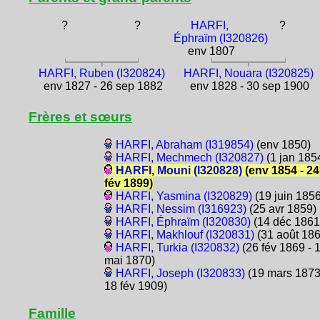
?
?
HARFI,
?
Éphraïm (I320826)
env 1807
HARFI, Ruben (I320824)
HARFI, Nouara (I320825)
env 1827 - 26 sep 1882
env 1828 - 30 sep 1900
Frères et sœurs
HARFI, Abraham (I319854)
(env 1850)
HARFI, Mechmech (I320827)
(1 jan 185
HARFI, Mouni (I320828)
(env 1854 - 24
fév 1899)
HARFI, Yasmina (I320829)
(19 juin 1856
HARFI, Nessim (I316923)
(25 avr 1859)
HARFI, Éphraïm (I320830)
(14 déc 1861
HARFI, Makhlouf (I320831)
(31 août 186
HARFI, Turkia (I320832)
(26 fév 1869 - 
mai 1870)
HARFI, Joseph (I320833)
(19 mars 1873
18 fév 1909)
Famille