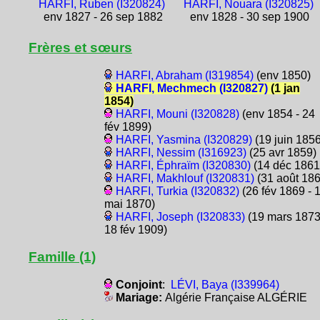
HARFI, Ruben (I320824)
HARFI, Nouara (I320825)
env 1827 - 26 sep 1882
env 1828 - 30 sep 1900
Frères et sœurs
HARFI, Abraham (I319854)
(env 1850)
HARFI, Mechmech (I320827)
(1 jan
1854)
HARFI, Mouni (I320828)
(env 1854 - 24
fév 1899)
HARFI, Yasmina (I320829)
(19 juin 1856
HARFI, Nessim (I316923)
(25 avr 1859)
HARFI, Éphraïm (I320830)
(14 déc 1861
HARFI, Makhlouf (I320831)
(31 août 186
HARFI, Turkia (I320832)
(26 fév 1869 - 
mai 1870)
HARFI, Joseph (I320833)
(19 mars 1873
18 fév 1909)
Famille (1)
Conjoint
:
LÉVI, Baya (I339964)
Mariage:
Algérie Française ALGÉRIE