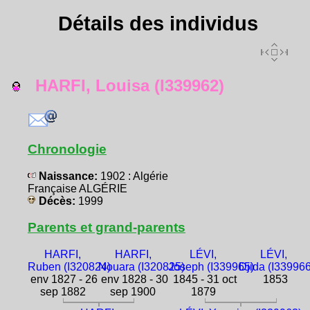
Détails des individus
HARFI, Louisa (I339962)
Chronologie
Naissance:
1902 : Algérie
Française ALGÉRIE
Décès:
1999
Parents et grand-parents
HARFI,
HARFI,
LÉVI,
LÉVI,
Ruben (I320824)
Nouara (I320825)
Joseph (I339965)
Djida (I339966
env 1827 - 26
env 1828 - 30
1845 - 31 oct
1853
sep 1882
sep 1900
1879