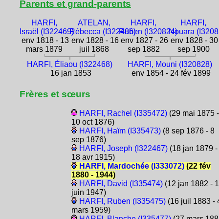
Parents et grand-parents
HARFI,
ATELAN,
HARFI,
HARFI,
Israël (I322469)
Rébecca (I322486)
Ruben (I320824)
Nouara (I3208
env 1818 - 13
env 1828 - 16
env 1827 - 26
env 1828 - 30
mars 1879
juil 1868
sep 1882
sep 1900
HARFI, Éliaou (I322468)
HARFI, Mouni (I320828)
16 jan 1853
env 1854 - 24 fév 1899
Frères et sœurs
HARFI, Rachel (I335472)
(29 mai 1875 -
10 oct 1876)
HARFI, Haïm (I335473)
(8 sep 1876 - 8
sep 1876)
HARFI, Joseph (I322467)
(18 jan 1879 -
18 avr 1915)
HARFI, Mardochée (I333072)
(22 fév
1880 - 1944)
HARFI, David (I335474)
(12 jan 1882 - 
juin 1947)
HARFI, Ruben (I335475)
(16 juil 1883 - 
mars 1959)
HARFI, Blanche (I335477)
(27 mars 188