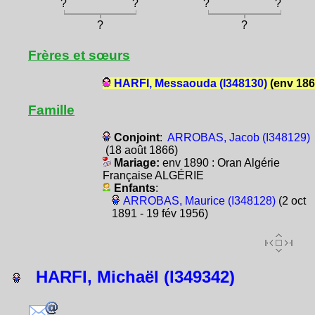
?
?
?
?
?
?
Frères et sœurs
HARFI, Messaouda (I348130)
(env 186
Famille
Conjoint
:
ARROBAS, Jacob (I348129)
(18 août 1866)
Mariage:
env 1890 : Oran Algérie
Française ALGÉRIE
Enfants
:
ARROBAS, Maurice (I348128)
(2 oct
1891 - 19 fév 1956)
HARFI, Michaël (I349342)