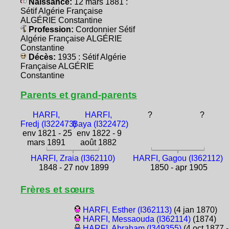
Naissance:
12 mars 1881 :
Sétif Algérie Française
ALGÉRIE Constantine
Profession:
Cordonnier Sétif
Algérie Française ALGÉRIE
Constantine
Décès:
1935 : Sétif Algérie
Française ALGÉRIE
Constantine
Parents et grand-parents
HARFI,
HARFI,
?
?
Fredj (I322473)
Baya (I322472)
env 1821 - 25
env 1822 - 9
mars 1891
août 1882
HARFI, Zraia (I362110)
HARFI, Gagou (I362112)
1848 - 27 nov 1899
1850 - apr 1905
Frères et sœurs
HARFI, Esther (I362113)
(4 jan 1870)
HARFI, Messaouda (I362114)
(1874)
HARFI, Abraham (I349355)
(4 oct 1877 -