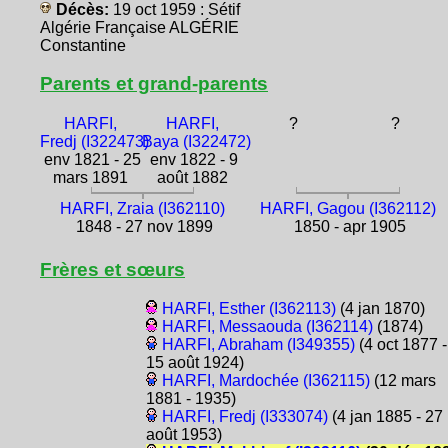
Décès:
19 oct 1959 : Sétif
Algérie Française ALGÉRIE
Constantine
Parents et grand-parents
HARFI,
HARFI,
?
?
Fredj (I322473)
Baya (I322472)
env 1821 - 25
env 1822 - 9
mars 1891
août 1882
HARFI, Zraia (I362110)
HARFI, Gagou (I362112)
1848 - 27 nov 1899
1850 - apr 1905
Frères et sœurs
HARFI, Esther (I362113)
(4 jan 1870)
HARFI, Messaouda (I362114)
(1874)
HARFI, Abraham (I349355)
(4 oct 1877 -
15 août 1924)
HARFI, Mardochée (I362115)
(12 mars
1881 - 1935)
HARFI, Fredj (I333074)
(4 jan 1885 - 27
août 1953)