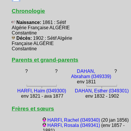
Chronologie
Naissance:
1861 : Sétif
Algérie Française ALGÉRIE
Constantine
Décès:
1902 : Sétif Algérie
Française ALGÉRIE
Constantine
Parents et grand-parents
?
?
DAHAN,
?
Abraham (I349339)
env 1811
HARFI, Haïm (I349300)
DAHAN, Esther (I349301)
env 1821 - ava 1877
env 1832 - 1902
Frères et sœurs
HARFI, Rachel (I349340)
(20 jan 1856)
HARFI, Rosala (I349341)
(env 1857 -
1881)