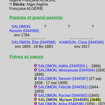
Algérie Française ALGÉRIE
Décès:
Alger Algérie
Française ALGÉRIE
Parents et grand-parents
SALOMON,
?
?
?
Nessim (I344589)
env 1784
SALOMON, Élie (I344588)
KAMOUN, Clara (I344590)
env 1805 - 19 fév 1883
env 1817
Frères et sœurs
SALOMON, Adèle (I344593)
(. - 1866)
SALOMON, Messaouda (I344594)
(1830
1886)
SALOMON, Nessim (I344587)
(27 sep
1838 - 17 mai 1909)
SALOMON, Félicité (I344591)
(1844 -
1893)
SALOMON, Rachel (I344592)
(1845)
SALOMON, Myriam (I344595)
(1848)
SALOMON, Anna (I344596)
(1850 - 187