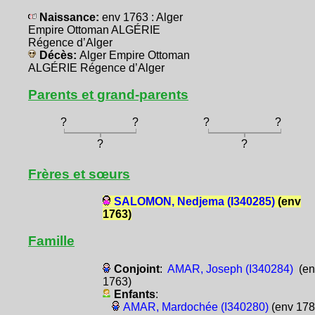
Naissance:
env 1763 : Alger
Empire Ottoman ALGÉRIE
Régence d’Alger
Décès:
Alger Empire Ottoman
ALGÉRIE Régence d’Alger
Parents et grand-parents
?
?
?
?
?
?
Frères et sœurs
SALOMON, Nedjema (I340285)
(env
1763)
Famille
Conjoint
:
AMAR, Joseph (I340284)
(en
1763)
Enfants
:
AMAR, Mardochée (I340280)
(env 17