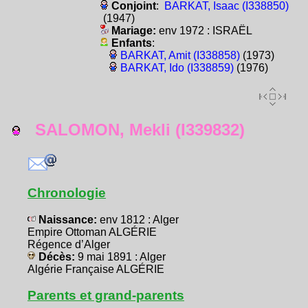
Conjoint
:
BARKAT, Isaac (I338850)
(1947)
Mariage:
env 1972 : ISRAËL
Enfants
:
BARKAT, Amit (I338858)
(1973)
BARKAT, Ido (I338859)
(1976)
SALOMON, Mekli (I339832)
Chronologie
Naissance:
env 1812 : Alger
Empire Ottoman ALGÉRIE
Régence d’Alger
Décès:
9 mai 1891 : Alger
Algérie Française ALGÉRIE
Parents et grand-parents