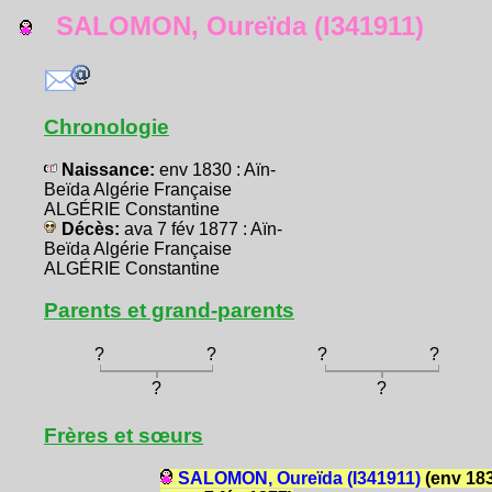
SALOMON, Oureïda (I341911)
Chronologie
Naissance:
env 1830 : Aïn-
Beïda Algérie Française
ALGÉRIE Constantine
Décès:
ava 7 fév 1877 : Aïn-
Beïda Algérie Française
ALGÉRIE Constantine
Parents et grand-parents
?
?
?
?
?
?
Frères et sœurs
SALOMON, Oureïda (I341911)
(env 18