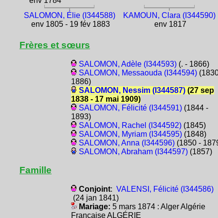
env 1784
SALOMON, Élie (I344588)
KAMOUN, Clara (I344590)
env 1805 - 19 fév 1883
env 1817
Frères et sœurs
SALOMON, Adèle (I344593)
(. - 1866)
SALOMON, Messaouda (I344594)
(1830
1886)
SALOMON, Nessim (I344587)
(27 sep
1838 - 17 mai 1909)
SALOMON, Félicité (I344591)
(1844 -
1893)
SALOMON, Rachel (I344592)
(1845)
SALOMON, Myriam (I344595)
(1848)
SALOMON, Anna (I344596)
(1850 - 187
SALOMON, Abraham (I344597)
(1857)
Famille
Conjoint
:
VALENSI, Félicité (I344586)
(24 jan 1841)
Mariage:
5 mars 1874 : Alger Algérie
Française ALGÉRIE