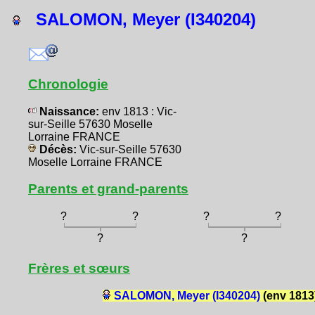
SALOMON, Meyer (I340204)
Chronologie
Naissance:
env 1813 : Vic-
sur-Seille 57630 Moselle
Lorraine FRANCE
Décès:
Vic-sur-Seille 57630
Moselle Lorraine FRANCE
Parents et grand-parents
?
?
?
?
?
?
Frères et sœurs
SALOMON, Meyer (I340204)
(env 1813