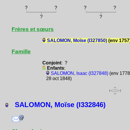
?
?
?
?
?
?
Frères et sœurs
SALOMON, Moïse (I327850)
(env 1757
Famille
Conjoint
: ?
Enfants
:
SALOMON, Isaac (I327848)
(env 1778
28 oct 1848)
SALOMON, Moïse (I332846)