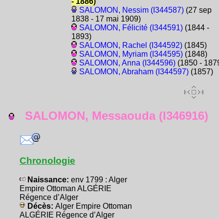
- 1886)
SALOMON, Nessim (I344587)
(27 sep
1838 - 17 mai 1909)
SALOMON, Félicité (I344591)
(1844 -
1893)
SALOMON, Rachel (I344592)
(1845)
SALOMON, Myriam (I344595)
(1848)
SALOMON, Anna (I344596)
(1850 - 187
SALOMON, Abraham (I344597)
(1857)
SALOMON, Messaouda (I346916)
Chronologie
Naissance:
env 1799 : Alger
Empire Ottoman ALGÉRIE
Régence d’Alger
Décès:
Alger Empire Ottoman
ALGÉRIE Régence d’Alger