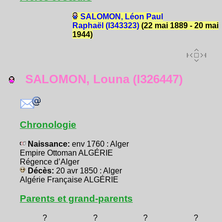
SALOMON, Léon Paul
Raphaël (I343323)
(22 mai 1889 - 20 mai
1944)
SALOMON, Louna (I326447)
Chronologie
Naissance:
env 1760 : Alger
Empire Ottoman ALGÉRIE
Régence d’Alger
Décès:
20 avr 1850 : Alger
Algérie Française ALGÉRIE
Parents et grand-parents
?
?
?
?