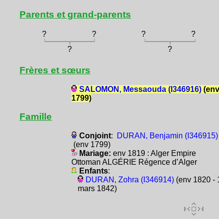
Parents et grand-parents
?
?
?
?
?
?
Frères et sœurs
SALOMON, Messaouda (I346916)
(en
1799)
Famille
Conjoint
:
DURAN, Benjamin (I346915)
(env 1799)
Mariage:
env 1819 : Alger Empire
Ottoman ALGÉRIE Régence d’Alger
Enfants
:
DURAN, Zohra (I346914)
(env 1820 - 
mars 1842)