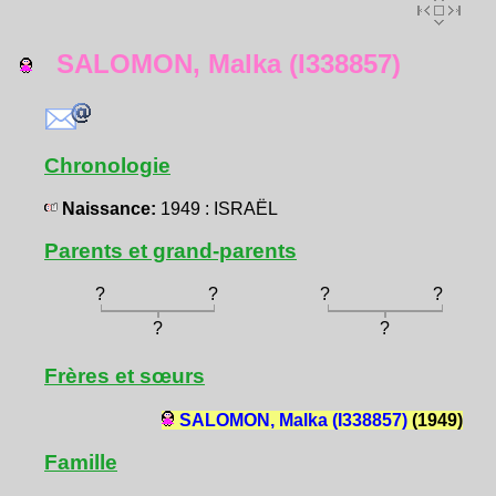
SALOMON, Malka (I338857)
Chronologie
Naissance:
1949 : ISRAËL
Parents et grand-parents
?
?
?
?
?
?
Frères et sœurs
SALOMON, Malka (I338857)
(1949)
Famille