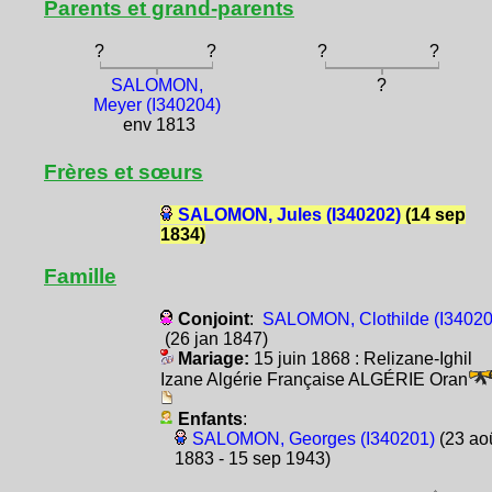
Parents et grand-parents
?
?
?
?
SALOMON,
?
Meyer (I340204)
env 1813
Frères et sœurs
SALOMON, Jules (I340202)
(14 sep
1834)
Famille
Conjoint
:
SALOMON, Clothilde (I34020
(26 jan 1847)
Mariage:
15 juin 1868 : Relizane-Ighil
Izane Algérie Française ALGÉRIE Oran
Enfants
:
SALOMON, Georges (I340201)
(23 ao
1883 - 15 sep 1943)