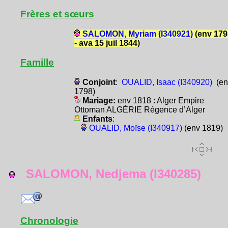
Frères et sœurs
SALOMON, Myriam (I340921)
(env 179
- ava 15 juil 1844)
Famille
Conjoint
:
OUALID, Isaac (I340920)
(en
1798)
Mariage:
env 1818 : Alger Empire
Ottoman ALGÉRIE Régence d’Alger
Enfants
:
OUALID, Moïse (I340917)
(env 1819)
SALOMON, Nedjema (I340285)
Chronologie