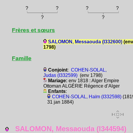
?
?
?
?
?
?
Frères et sœurs
SALOMON, Messaouda (I332600)
(en
1798)
Famille
Conjoint
:
COHEN-SOLAL,
Judas (I332599)
(env 1798)
Mariage:
env 1818 : Alger Empire
Ottoman ALGÉRIE Régence d’Alger
Enfants
:
COHEN-SOLAL, Haïm (I332598)
(1819
31 jan 1884)
SALOMON, Messaouda (I344594)