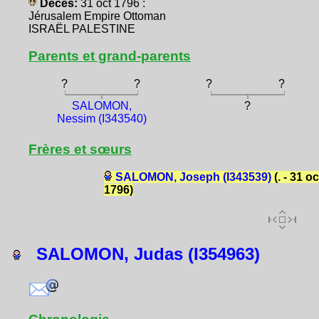
Décès:
31 oct 1796 :
Jérusalem Empire Ottoman
ISRAËL PALESTINE
Parents et grand-parents
?
?
?
?
SALOMON,
?
Nessim (I343540)
Frères et sœurs
SALOMON, Joseph (I343539)
(. - 31 oc
1796)
SALOMON, Judas (I354963)