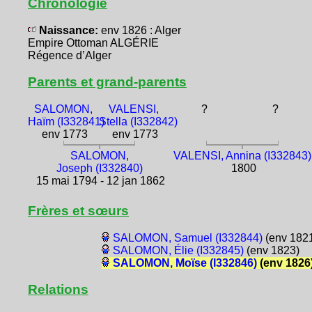
Chronologie
Naissance:
env 1826 : Alger
Empire Ottoman ALGÉRIE
Régence d’Alger
Parents et grand-parents
SALOMON,
VALENSI,
?
?
Haïm (I332841)
Stella (I332842)
env 1773
env 1773
SALOMON,
VALENSI, Annina (I332843)
Joseph (I332840)
1800
15 mai 1794 - 12 jan 1862
Frères et sœurs
SALOMON, Samuel (I332844)
(env 182
SALOMON, Élie (I332845)
(env 1823)
SALOMON, Moïse (I332846)
(env 1826
Relations