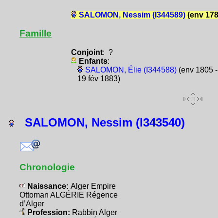
SALOMON, Nessim (I344589)
(env 178
Famille
Conjoint
: ?
Enfants
:
SALOMON, Élie (I344588)
(env 1805 -
19 fév 1883)
SALOMON, Nessim (I343540)
Chronologie
Naissance:
Alger Empire
Ottoman ALGÉRIE Régence
d’Alger
Profession:
Rabbin Alger