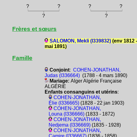
?
?
?
?
?
?
Frères et sœurs
SALOMON, Mekli (I339832)
(env 1812 -
mai 1891)
Famille
Conjoint
:
COHEN-JONATHAN,
Judas (I336664)
(1788 - 4 mars 1890)
Mariage:
Alger Algérie Française
ALGÉRIE
Enfants consanguins et utérins
:
COHEN-JONATHAN,
Élie (I336665)
(1828 - 22 jan 1903)
COHEN-JONATHAN,
Louna (I336666)
(1833 - 1872)
COHEN-JONATHAN,
Nedjema (I336669)
(1835 - 1928)
COHEN-JONATHAN,
Camire (I336667)
(1836 - 1858)