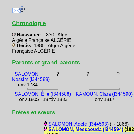
Chronologie
Naissance:
1830 : Alger
Algérie Française ALGÉRIE
Décès:
1886 : Alger Algérie
Française ALGÉRIE
Parents et grand-parents
SALOMON,
?
?
?
Nessim (I344589)
env 1784
SALOMON, Élie (I344588)
KAMOUN, Clara (I344590)
env 1805 - 19 fév 1883
env 1817
Frères et sœurs
SALOMON, Adèle (I344593)
(. - 1866)
SALOMON, Messaouda (I344594)
(183