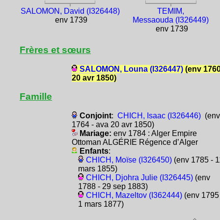
SALOMON, David (I326448)
TEMIM,
env 1739
Messaouda (I326449)
env 1739
Frères et sœurs
SALOMON, Louna (I326447)
(env 1760
20 avr 1850)
Famille
Conjoint
:
CHICH, Isaac (I326446)
(env
1764 - ava 20 avr 1850)
Mariage:
env 1784 : Alger Empire
Ottoman ALGÉRIE Régence d’Alger
Enfants
:
CHICH, Moïse (I326450)
(env 1785 - 1
mars 1855)
CHICH, Djohra Julie (I326445)
(env
1788 - 29 sep 1883)
CHICH, Mazeltov (I362444)
(env 1795 
1 mars 1877)