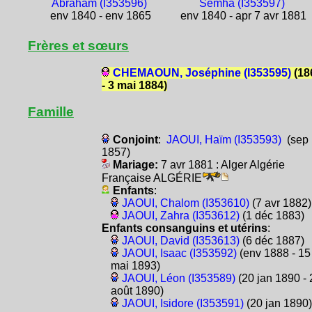
Abraham (I353596)
Semha (I353597)
env 1840 - env 1865
env 1840 - apr 7 avr 1881
Frères et sœurs
CHEMAOUN, Joséphine (I353595)
(18
- 3 mai 1884)
Famille
Conjoint
:
JAOUI, Haïm (I353593)
(sep
1857)
Mariage:
7 avr 1881 : Alger Algérie
Française ALGÉRIE
Enfants
:
JAOUI, Chalom (I353610)
(7 avr 1882)
JAOUI, Zahra (I353612)
(1 déc 1883)
Enfants consanguins et utérins
:
JAOUI, David (I353613)
(6 déc 1887)
JAOUI, Isaac (I353592)
(env 1888 - 15
mai 1893)
JAOUI, Léon (I353589)
(20 jan 1890 - 
août 1890)
JAOUI, Isidore (I353591)
(20 jan 1890)