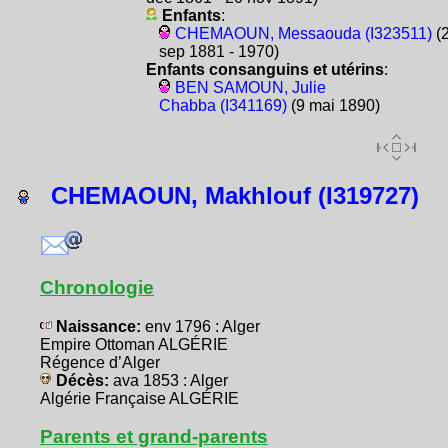
Enfants
:
CHEMAOUN, Messaouda (I323511)
(
sep 1881 - 1970)
Enfants consanguins et utérins
:
BEN SAMOUN, Julie
Chabba (I341169)
(9 mai 1890)
CHEMAOUN, Makhlouf (I319727)
Chronologie
Naissance:
env 1796 : Alger
Empire Ottoman ALGÉRIE
Régence d’Alger
Décès:
ava 1853 : Alger
Algérie Française ALGÉRIE
Parents et grand-parents