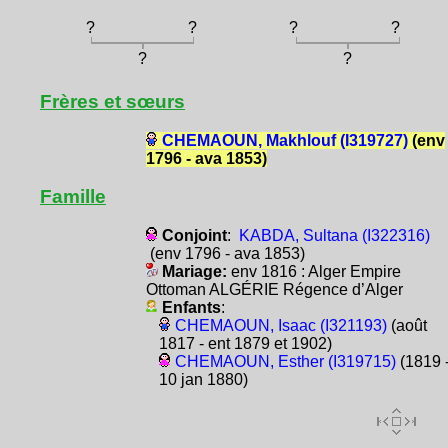
?
?
?
?
?
?
Frères et sœurs
CHEMAOUN, Makhlouf (I319727)
(env
1796 - ava 1853)
Famille
Conjoint
:
KABDA, Sultana (I322316)
(env 1796 - ava 1853)
Mariage:
env 1816 : Alger Empire
Ottoman ALGÉRIE Régence d’Alger
Enfants
:
CHEMAOUN, Isaac (I321193)
(août
1817 - ent 1879 et 1902)
CHEMAOUN, Esther (I319715)
(1819 
10 jan 1880)