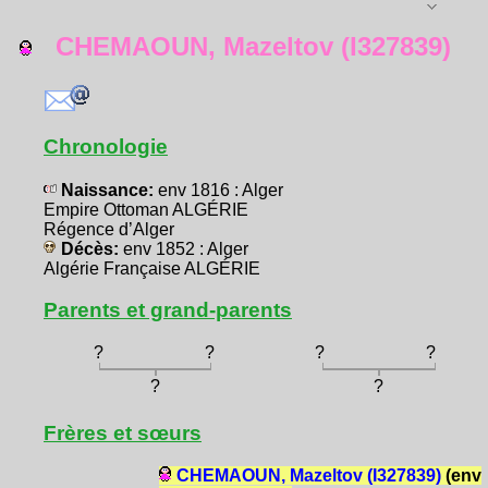
CHEMAOUN, Mazeltov (I327839)
Chronologie
Naissance:
env 1816 : Alger
Empire Ottoman ALGÉRIE
Régence d’Alger
Décès:
env 1852 : Alger
Algérie Française ALGÉRIE
Parents et grand-parents
?
?
?
?
?
?
Frères et sœurs
CHEMAOUN, Mazeltov (I327839)
(env