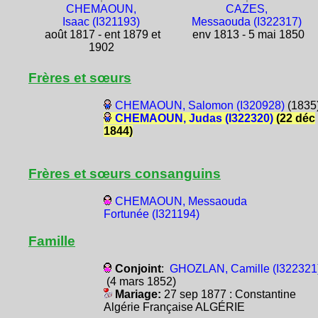
CHEMAOUN,
CAZES,
Isaac (I321193)
Messaouda (I322317)
août 1817 - ent 1879 et
env 1813 - 5 mai 1850
1902
Frères et sœurs
CHEMAOUN, Salomon (I320928)
(1835
CHEMAOUN, Judas (I322320)
(22 déc
1844)
Frères et sœurs consanguins
CHEMAOUN, Messaouda
Fortunée (I321194)
Famille
Conjoint
:
GHOZLAN, Camille (I322321
(4 mars 1852)
Mariage:
27 sep 1877 : Constantine
Algérie Française ALGÉRIE