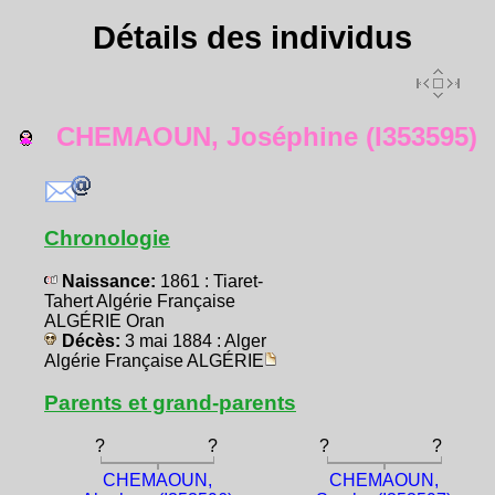
Détails des individus
CHEMAOUN, Joséphine (I353595)
Chronologie
Naissance:
1861 : Tiaret-
Tahert Algérie Française
ALGÉRIE Oran
Décès:
3 mai 1884 : Alger
Algérie Française ALGÉRIE
Parents et grand-parents
?
?
?
?
CHEMAOUN,
CHEMAOUN,