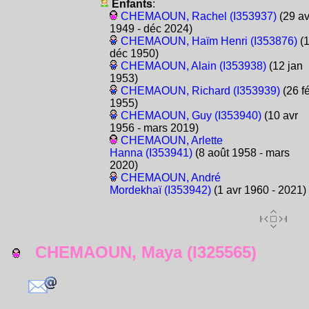
Enfants
:
CHEMAOUN, Rachel (I353937)
(29 av
1949 - déc 2024)
CHEMAOUN, Haïm Henri (I353876)
(
déc 1950)
CHEMAOUN, Alain (I353938)
(12 jan
1953)
CHEMAOUN, Richard (I353939)
(26 f
1955)
CHEMAOUN, Guy (I353940)
(10 avr
1956 - mars 2019)
CHEMAOUN, Arlette
Hanna (I353941)
(8 août 1958 - mars
2020)
CHEMAOUN, André
Mordekhaï (I353942)
(1 avr 1960 - 2021)
CHEMAOUN, Maya (I325565)