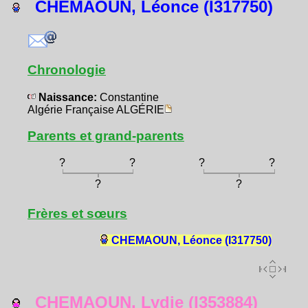
CHEMAOUN, Léonce (I317750)
Chronologie
Naissance:
Constantine
Algérie Française ALGÉRIE
Parents et grand-parents
?
?
?
?
?
?
Frères et sœurs
CHEMAOUN, Léonce (I317750)
CHEMAOUN, Lydie (I353884)