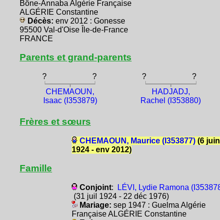
Bône-Annaba Algérie Française
ALGÉRIE Constantine
Décès:
env 2012 : Gonesse
95500 Val-d'Oise Île-de-France
FRANCE
Parents et grand-parents
?
?
?
?
CHEMAOUN,
HADJADJ,
Isaac (I353879)
Rachel (I353880)
Frères et sœurs
CHEMAOUN, Maurice (I353877)
(6 juin
1924 - env 2012)
Famille
Conjoint
:
LÉVI, Lydie Ramona (I35387
(31 juil 1924 - 22 déc 1976)
Mariage:
sep 1947 : Guelma Algérie
Française ALGÉRIE Constantine