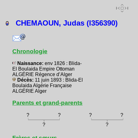
CHEMAOUN, Judas (I356390)
Chronologie
Naissance:
env 1826 : Blida-
El Boulaida Empire Ottoman
ALGÉRIE Régence d’Alger
Décès:
11 juin 1893 : Blida-El
Boulaida Algérie Française
ALGÉRIE Alger
Parents et grand-parents
?
?
?
?
?
?
Frères et sœurs