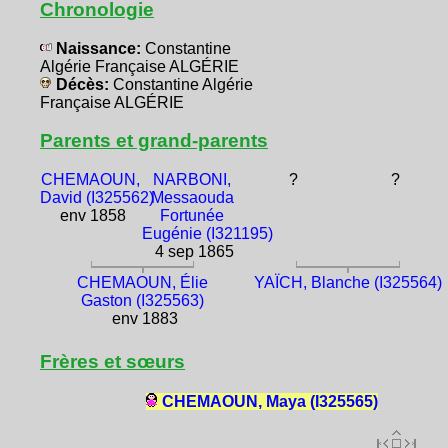
Chronologie
Naissance:
Constantine
Algérie Française ALGÉRIE
Décès:
Constantine Algérie
Française ALGÉRIE
Parents et grand-parents
CHEMAOUN,
NARBONI,
?
?
David (I325562)
Messaouda
env 1858
Fortunée
Eugénie (I321195)
4 sep 1865
CHEMAOUN, Élie
YAÏCH, Blanche (I325564)
Gaston (I325563)
env 1883
Frères et sœurs
CHEMAOUN, Maya (I325565)