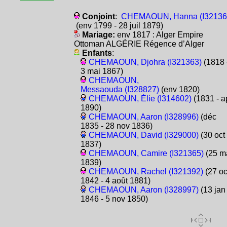
Conjoint
:
CHEMAOUN, Hanna (I32136
(env 1799 - 28 juil 1879)
Mariage:
env 1817 : Alger Empire
Ottoman ALGÉRIE Régence d’Alger
Enfants
:
CHEMAOUN, Djohra (I321363)
(1818 
3 mai 1867)
CHEMAOUN,
Messaouda (I328827)
(env 1820)
CHEMAOUN, Élie (I314602)
(1831 - a
1890)
CHEMAOUN, Aaron (I328996)
(déc
1835 - 28 nov 1836)
CHEMAOUN, David (I329000)
(30 oct
1837)
CHEMAOUN, Camire (I321365)
(25 m
1839)
CHEMAOUN, Rachel (I321392)
(27 oc
1842 - 4 août 1881)
CHEMAOUN, Aaron (I328997)
(13 jan
1846 - 5 nov 1850)