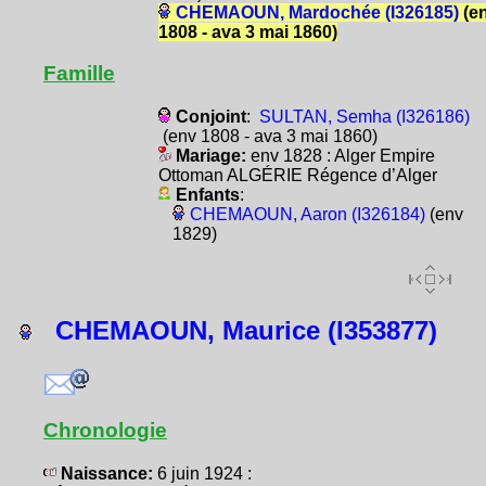
CHEMAOUN, Mardochée (I326185)
(e
1808 - ava 3 mai 1860)
Famille
Conjoint
:
SULTAN, Semha (I326186)
(env 1808 - ava 3 mai 1860)
Mariage:
env 1828 : Alger Empire
Ottoman ALGÉRIE Régence d’Alger
Enfants
:
CHEMAOUN, Aaron (I326184)
(env
1829)
CHEMAOUN, Maurice (I353877)
Chronologie
Naissance:
6 juin 1924 :