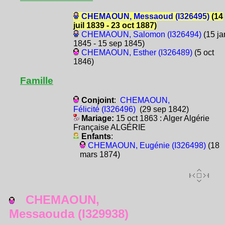
CHEMAOUN, Messaoud (I326495)
(14
juil 1839 - 23 oct 1887)
CHEMAOUN, Salomon (I326494)
(15 ja
1845 - 15 sep 1845)
CHEMAOUN, Esther (I326489)
(5 oct
1846)
Famille
Conjoint
:
CHEMAOUN,
Félicité (I326496)
(29 sep 1842)
Mariage:
15 oct 1863 : Alger Algérie
Française ALGÉRIE
Enfants
:
CHEMAOUN, Eugénie (I326498)
(18
mars 1874)
CHEMAOUN,
Messaouda (I329938)