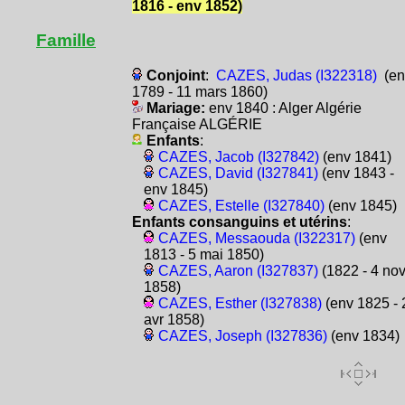
1816 - env 1852)
Famille
Conjoint
:
CAZES, Judas (I322318)
(en
1789 - 11 mars 1860)
Mariage:
env 1840 : Alger Algérie
Française ALGÉRIE
Enfants
:
CAZES, Jacob (I327842)
(env 1841)
CAZES, David (I327841)
(env 1843 -
env 1845)
CAZES, Estelle (I327840)
(env 1845)
Enfants consanguins et utérins
:
CAZES, Messaouda (I322317)
(env
1813 - 5 mai 1850)
CAZES, Aaron (I327837)
(1822 - 4 no
1858)
CAZES, Esther (I327838)
(env 1825 - 
avr 1858)
CAZES, Joseph (I327836)
(env 1834)