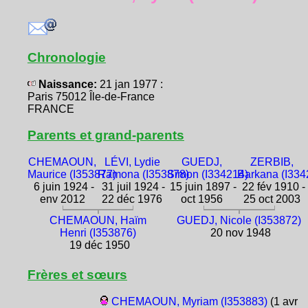
Chronologie
Naissance:
21 jan 1977 :
Paris 75012 Île-de-France
FRANCE
Parents et grand-parents
CHEMAOUN,
LÉVI, Lydie
GUEDJ,
ZERBIB,
Maurice (I353877)
Ramona (I353878)
Simon (I334214)
Barkana (I334
6 juin 1924 -
31 juil 1924 -
15 juin 1897 -
22 fév 1910 -
env 2012
22 déc 1976
oct 1956
25 oct 2003
CHEMAOUN, Haïm
GUEDJ, Nicole (I353872)
Henri (I353876)
20 nov 1948
19 déc 1950
Frères et sœurs
CHEMAOUN, Myriam (I353883)
(1 avr