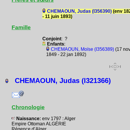
CHEMAOUN, Judas (I356390)
(env 18
- 11 juin 1893)
Famille
Conjoint
: ?
Enfants
:
CHEMAOUN, Moïse (I356389)
(17 no
1849 - 22 jan 1892)
CHEMAOUN, Judas (I321366)
Chronologie
Naissance:
env 1797 : Alger
Empire Ottoman ALGÉRIE
Régence d’Alger