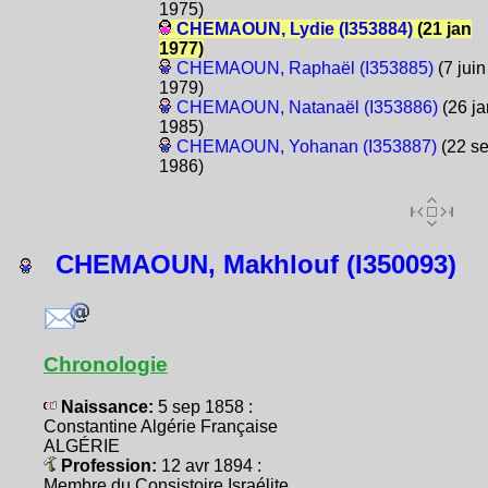
1975)
CHEMAOUN, Lydie (I353884)
(21 jan
1977)
CHEMAOUN, Raphaël (I353885)
(7 juin
1979)
CHEMAOUN, Natanaël (I353886)
(26 ja
1985)
CHEMAOUN, Yohanan (I353887)
(22 s
1986)
CHEMAOUN, Makhlouf (I350093)
Chronologie
Naissance:
5 sep 1858 :
Constantine Algérie Française
ALGÉRIE
Profession:
12 avr 1894 :
Membre du Consistoire Israélite