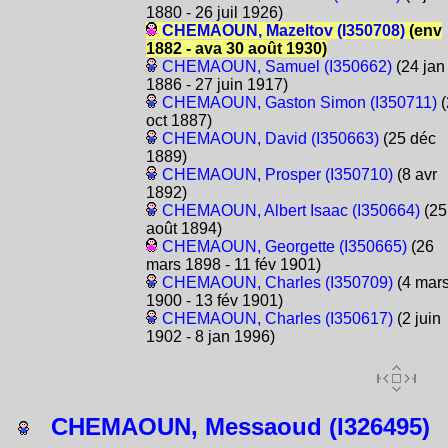
1880 - 26 juil 1926)
CHEMAOUN, Mazeltov (I350708)
(env
1882 - ava 30 août 1930)
CHEMAOUN, Samuel (I350662)
(24 jan
1886 - 27 juin 1917)
CHEMAOUN, Gaston Simon (I350711)
(
oct 1887)
CHEMAOUN, David (I350663)
(25 déc
1889)
CHEMAOUN, Prosper (I350710)
(8 avr
1892)
CHEMAOUN, Albert Isaac (I350664)
(25
août 1894)
CHEMAOUN, Georgette (I350665)
(26
mars 1898 - 11 fév 1901)
CHEMAOUN, Charles (I350709)
(4 mar
1900 - 13 fév 1901)
CHEMAOUN, Charles (I350617)
(2 juin
1902 - 8 jan 1996)
CHEMAOUN, Messaoud (I326495)