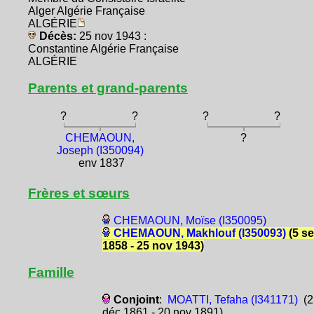
Alger Algérie Française
ALGÉRIE
Décès:
25 nov 1943 :
Constantine Algérie Française
ALGÉRIE
Parents et grand-parents
?
?
?
?
CHEMAOUN,
?
Joseph (I350094)
env 1837
Frères et sœurs
CHEMAOUN, Moïse (I350095)
CHEMAOUN, Makhlouf (I350093)
(5 s
1858 - 25 nov 1943)
Famille
Conjoint
:
MOATTI, Tefaha (I341171)
(2
déc 1861 - 20 nov 1891)