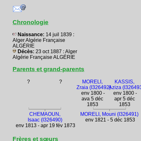
Chronologie
Naissance:
14 juil 1839 :
Alger Algérie Française
ALGÉRIE
Décès:
23 oct 1887 : Alger
Algérie Française ALGÉRIE
Parents et grand-parents
?
?
MORELI,
KASSIS,
Zraia (I326492)
Aziza (I32649
env 1800 -
env 1800 -
ava 5 déc
apr 5 déc
1853
1853
CHEMAOUN,
MORELI, Mouni (I326491)
Isaac (I326490)
env 1821 - 5 déc 1853
env 1813 - apr 19 fév 1873
Frères et sœurs