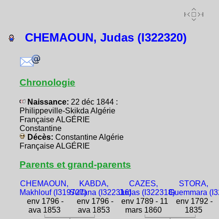
CHEMAOUN, Judas (I322320)
Chronologie
Naissance:
22 déc 1844 :
Philippeville-Skikda Algérie
Française ALGÉRIE
Constantine
Décès:
Constantine Algérie
Française ALGÉRIE
Parents et grand-parents
CHEMAOUN,
KABDA,
CAZES,
STORA,
Makhlouf (I319727)
Sultana (I322316)
Judas (I322318)
Guemmara (I3
env 1796 -
env 1796 -
env 1789 - 11
env 1792 -
ava 1853
ava 1853
mars 1860
1835