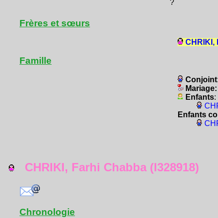
?
Frères et sœurs
CHRIKI, 
Famille
Conjoint
Mariage
Enfants
:
CHR
Enfants co
CHR
CHRIKI, Farhi Chabba (I328918)
Chronologie