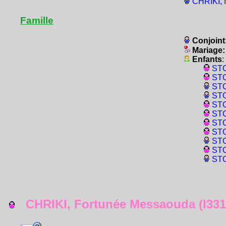
CHRIKI, 
Famille
Conjoint
Mariage
Enfants
:
STO
STO
STO
STO
STO
STO
STO
STO
STO
STO
STO
CHRIKI, Fortunée Messaouda (I331