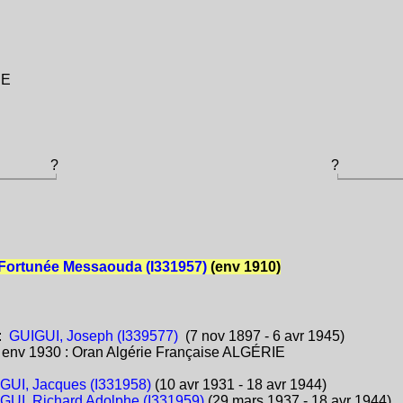
IE
?
?
Fortunée Messaouda (I331957)
(env 1910)
:
GUIGUI, Joseph (I339577)
(7 nov 1897 - 6 avr 1945)
:
env 1930 : Oran Algérie Française ALGÉRIE
GUI, Jacques (I331958)
(10 avr 1931 - 18 avr 1944)
GUI, Richard Adolphe (I331959)
(29 mars 1937 - 18 avr 1944)