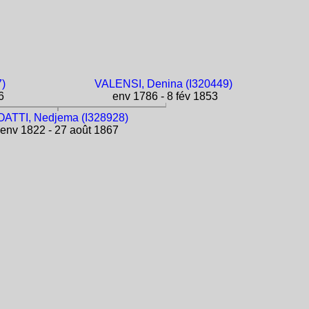
7)
VALENSI, Denina (I320449)
6
env 1786 - 8 fév 1853
ATTI, Nedjema (I328928)
env 1822 - 27 août 1867