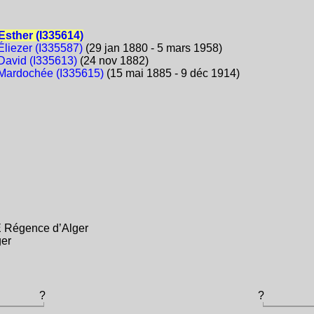
Esther (I335614)
liezer (I335587)
(29 jan 1880 - 5 mars 1958)
David (I335613)
(24 nov 1882)
Mardochée (I335615)
(15 mai 1885 - 9 déc 1914)
 Régence d’Alger
er
?
?