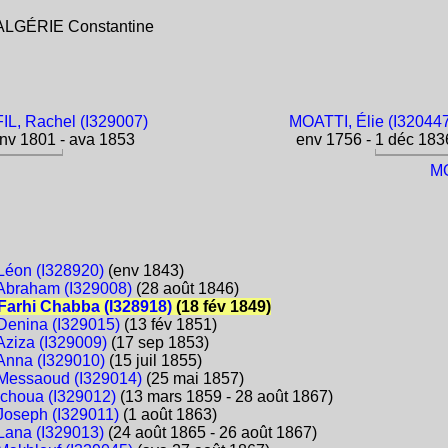
e ALGÉRIE Constantine
IL, Rachel (I329007)
MOATTI, Élie (I32044
nv 1801 - ava 1853
env 1756 - 1 déc 183
MO
Léon (I328920)
(env 1843)
Abraham (I329008)
(28 août 1846)
Farhi Chabba (I328918)
(18 fév 1849)
Denina (I329015)
(13 fév 1851)
Aziza (I329009)
(17 sep 1853)
Anna (I329010)
(15 juil 1855)
Messaoud (I329014)
(25 mai 1857)
Ichoua (I329012)
(13 mars 1859 - 28 août 1867)
Joseph (I329011)
(1 août 1863)
Lana (I329013)
(24 août 1865 - 26 août 1867)