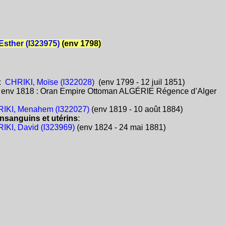
Esther (I323975)
(env 1798)
:
CHRIKI, Moïse (I322028)
(env 1799 - 12 juil 1851)
:
env 1818 : Oran Empire Ottoman ALGÉRIE Régence d’Alger
IKI, Menahem (I322027)
(env 1819 - 10 août 1884)
nsanguins et utérins
:
IKI, David (I323969)
(env 1824 - 24 mai 1881)