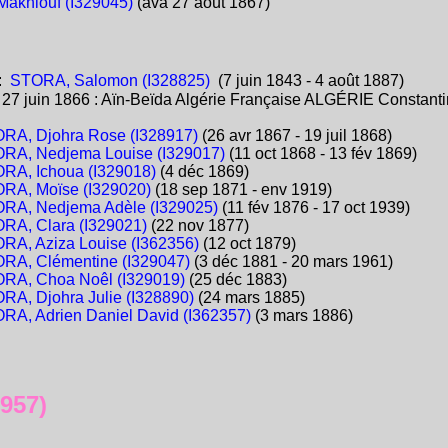
Makhlouf (I329045)
(ava 27 août 1867)
:
STORA, Salomon (I328825)
(7 juin 1843 - 4 août 1887)
:
27 juin 1866 : Aïn-Beïda Algérie Française ALGÉRIE Constant
RA, Djohra Rose (I328917)
(26 avr 1867 - 19 juil 1868)
RA, Nedjema Louise (I329017)
(11 oct 1868 - 13 fév 1869)
RA, Ichoua (I329018)
(4 déc 1869)
RA, Moïse (I329020)
(18 sep 1871 - env 1919)
RA, Nedjema Adèle (I329025)
(11 fév 1876 - 17 oct 1939)
RA, Clara (I329021)
(22 nov 1877)
RA, Aziza Louise (I362356)
(12 oct 1879)
RA, Clémentine (I329047)
(3 déc 1881 - 20 mars 1961)
RA, Choa Noêl (I329019)
(25 déc 1883)
RA, Djohra Julie (I328890)
(24 mars 1885)
RA, Adrien Daniel David (I362357)
(3 mars 1886)
957)