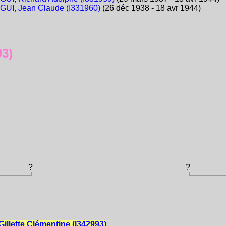
GUI, Jean Claude (I331960)
(26 déc 1938 - 18 avr 1944)
93)
?
?
Gillette Clémentine (I342993)