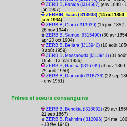
ZERBIB, Fanida (I314587)
(env 1848 - 
jan 1907)
ZERBIB, Isaac (I313938)
(14 oct 1850 -
juin 1934)
ZERBIB, Clara (I313939)
(15 juin 1852 -
26 nov 1944)
ZERBIB, Samuel (I315490)
(30 avr 1854
apr 20 oct 1904)
ZERBIB, Bellara (I313940)
(10 août 185
8 août 1959)
ZERBIB, Messaouda (I313941)
(31 août
1858 - 13 mai 1936)
ZERBIB, Hanina (I316735)
(3 nov 1860 
25 août 1950)
ZERBIB, Diamanti (I316736)
(22 sep 18
- env 1951)
Frères et sœurs consanguins
ZERBIB, Bendkia (I318892)
(29 avr 1866
21 sep 1867)
ZERBIB, Rahmim (I312096)
(24 mai 18
- 18 fév 1940)