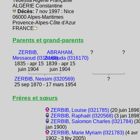
Tébessa Algérie Française
ALGÉRIE Constantine
Décès:
7 nov 1997 : Nice
06000 Alpes-Maritimes
Provence-Alpes-Côte d'Azur
FRANCE
Parents et grand-parents
ZERBIB,
ABRAHAM,
?
?
Messaoud (I316169)
Zerdouda (I316170)
1835 - apr 15
1839 - apr 15
juin 1904
juin 1904
ZERBIB, Nessim (I320569)
?
25 sep 1870 - 17 mars 1954
Frères et sœurs
ZERBIB, Louise (I321785)
(20 juin 1896
ZERBIB, Raphaël (I320568)
(3 jan 1898
ZERBIB, Salomon Charles (I321784)
(3
jan 1900)
ZERBIB, Marie Myriam (I321783)
(4 avr
1902 - 3 fév 2005)