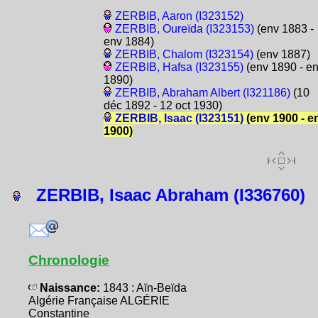
ZERBIB, Aaron (I323152)
ZERBIB, Oureïda (I323153)
(env 1883 -
env 1884)
ZERBIB, Chalom (I323154)
(env 1887)
ZERBIB, Hafsa (I323155)
(env 1890 - e
1890)
ZERBIB, Abraham Albert (I321186)
(10
déc 1892 - 12 oct 1930)
ZERBIB, Isaac (I323151)
(env 1900 - e
1900)
ZERBIB, Isaac Abraham (I336760)
Chronologie
Naissance:
1843 : Aïn-Beïda
Algérie Française ALGÉRIE
Constantine