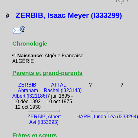
ZERBIB, Isaac Meyer (I333299)
Chronologie
Naissance:
Algérie Française
ALGÉRIE
Parents et grand-parents
ZERBIB,
ATTAL,
?
?
Abraham
Rachel (I323143)
Albert (I321186)
7 juil 1895 -
10 déc 1892 -
10 oct 1975
12 oct 1930
ZERBIB, Albert
HARFI, Lïnda Léa (I333294)
Avi (I333293)
Frères et sœurs