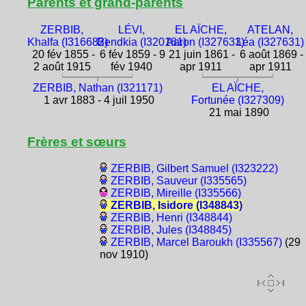
Parents et grand-parents
ZERBIB,
LÉVI,
EL AÏCHE,
ATELAN,
Khalfa (I316682)
Bendkia (I320181)
Aaron (I327633)
Léa (I327631)
20 fév 1855 -
6 fév 1859 - 9
21 juin 1861 -
6 août 1869 -
2 août 1915
fév 1940
apr 1911
apr 1911
ZERBIB, Nathan (I321171)
EL AÏCHE,
1 avr 1883 - 4 juil 1950
Fortunée (I327309)
21 mai 1890
Frères et sœurs
ZERBIB, Gilbert Samuel (I323222)
ZERBIB, Sauveur (I335565)
ZERBIB, Mireille (I335566)
ZERBIB, Isidore (I348843)
ZERBIB, Henri (I348844)
ZERBIB, Jules (I348845)
ZERBIB, Marcel Baroukh (I335567)
(29
nov 1910)