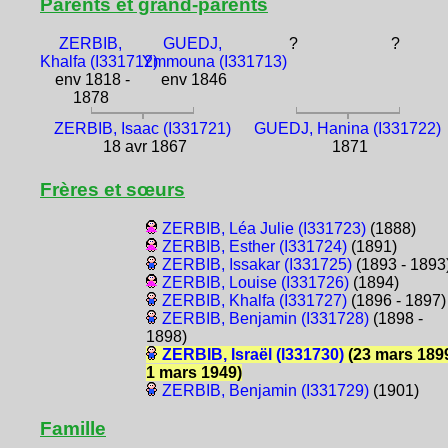
Parents et grand-parents
ZERBIB,
GUEDJ,
?
?
Khalfa (I331712)
Ymmouna (I331713)
env 1818 -
env 1846
1878
ZERBIB, Isaac (I331721)
GUEDJ, Hanina (I331722)
18 avr 1867
1871
Frères et sœurs
ZERBIB, Léa Julie (I331723)
(1888)
ZERBIB, Esther (I331724)
(1891)
ZERBIB, Issakar (I331725)
(1893 - 1893
ZERBIB, Louise (I331726)
(1894)
ZERBIB, Khalfa (I331727)
(1896 - 1897)
ZERBIB, Benjamin (I331728)
(1898 -
1898)
ZERBIB, Israël (I331730)
(23 mars 1899
1 mars 1949)
ZERBIB, Benjamin (I331729)
(1901)
Famille