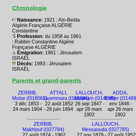
Chronologie
Naissance:
1921 : Aïn-Beïda
Algérie Française ALGÉRIE
Constantine
Profession:
du 1958 au 1961
: Rabbin Constantine Algérie
Française ALGÉRIE
Émigration:
1961 : Jérusalem
ISRAËL
Décès:
1993 : Jérusalem
ISRAËL
Parents et grand-parents
ZERBIB,
ATTALI,
LALLOUCH,
ADDA,
Moïse (I318061)
Guemmara (I316384)
Abraham (I314895)
Esther (I3148
3 déc 1853 -
22 août 1852
26 sep 1847 -
env 1846 -
24 mars 1904
- 26 juin 1894
apr 26 mars
apr 26 mars
1902
1902
ZERBIB,
LALLOUCH,
Makhlouf (I327784)
Messaouda (I327785)
27 août 1874 - 1962
27 nov 1879 - 27 août 1952