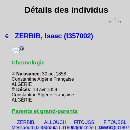
Détails des individus
ZERBIB, Isaac (I357002)
Chronologie
Naissance:
30 oct 1858 :
Constantine Algérie Française
ALGÉRIE
Décès:
18 avr 1859 :
Constantine Algérie Française
ALGÉRIE
Parents et grand-parents
ZERBIB,
ALLOUCH,
FITOUSSI,
FITOUSSI,
Messaoud (I318063)
Oureïda (I318064)
Mardochée (I318070)
Sarah (I31807