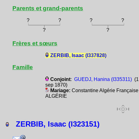
Parents et grand-parents
?
?
?
?
?
?
Frères et sœurs
ZERBIB, Isaac (I337828)
Famille
Conjoint
:
GUEDJ, Hanina (I335311)
(1
sep 1870)
Mariage:
Constantine Algérie Française
ALGÉRIE
ZERBIB, Isaac (I323151)