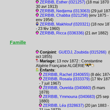
ZERBIB, Esther (I321257)
(18 mai 1870 
30 avr 1913)
ZERBIB, Nedjema (I313063)
(29 juil 18
ZERBIB, Chabba (I321258)
(env 1875 -
env 1954)
ZERBIB, Makhlouf (I320321)
(18 nov 18
- 23 fév 1960)
ZERBIB, Ricca (I336336)
(21 avr 1882)
Famille
Conjoint
:
GUEDJ, Zoubida (I315266)
(
oct 1855)
Mariage:
13 nov 1872 : Constantine
Algérie Française ALGÉRIE
Enfants
:
ZERBIB, Rachel (I340655)
(8 déc 187
ZERBIB, Rosala (I333379)
(17 fév 18
- 7 juil 1967)
ZERBIB, Oureïda (I340660)
(5 mars
1878)
ZERBIB, Ymmouna (I340683)
(25 sep
1880)
ZERBIB, Léa (I328637)
(20 jan 1883 -
21 jan 1973)