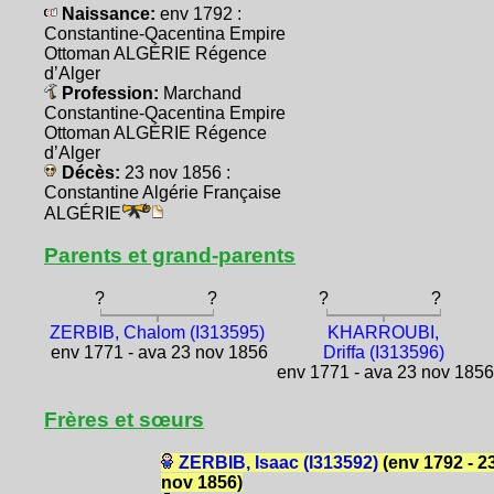
Naissance:
env 1792 :
Constantine-Qacentina Empire
Ottoman ALGÉRIE Régence
d’Alger
Profession:
Marchand
Constantine-Qacentina Empire
Ottoman ALGÉRIE Régence
d’Alger
Décès:
23 nov 1856 :
Constantine Algérie Française
ALGÉRIE
Parents et grand-parents
?
?
?
?
ZERBIB, Chalom (I313595)
KHARROUBI,
env 1771 - ava 23 nov 1856
Driffa (I313596)
env 1771 - ava 23 nov 185
Frères et sœurs
ZERBIB, Isaac (I313592)
(env 1792 - 2
nov 1856)