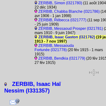
ZERBIB, Simon (I321780)
(11 août 1904
22 déc 1934)
ZERBIB, Chabba Blanche (I321786)
(14
avr 1906 - 1 jan 1998)
ZERBIB, Rébecca (I321777)
(11 sep 19
- 25 juin 1909)
ZERBIB, Messaoud Prosper (I321781)
(
mars 1910 - 9 juin 1947)
ZERBIB, Isaac Gaston (I321782)
(19 j
1913 - 7 nov 1997)
ZERBIB, Messaouda
Fortunée (I321778)
(20 fév 1915 - 1 mars
1915)
ZERBIB, Bendkia (I321779)
(20 fév 1915
27 fév 1915)
ZERBIB, Isaac Haï
Nessim (I331357)