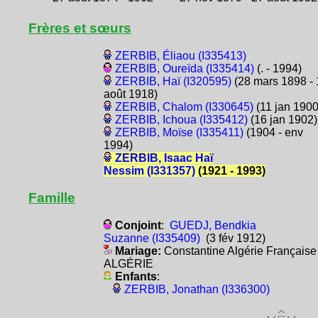
Frères et sœurs
ZERBIB, Éliaou (I335413)
ZERBIB, Oureïda (I335414)
(. - 1994)
ZERBIB, Haï (I320595)
(28 mars 1898 - 
août 1918)
ZERBIB, Chalom (I330645)
(11 jan 1900
ZERBIB, Ichoua (I335412)
(16 jan 1902)
ZERBIB, Moïse (I335411)
(1904 - env
1994)
ZERBIB, Isaac Haï
Nessim (I331357)
(1921 - 1993)
Famille
Conjoint
:
GUEDJ, Bendkia
Suzanne (I335409)
(3 fév 1912)
Mariage:
Constantine Algérie Française
ALGÉRIE
Enfants
:
ZERBIB, Jonathan (I336300)