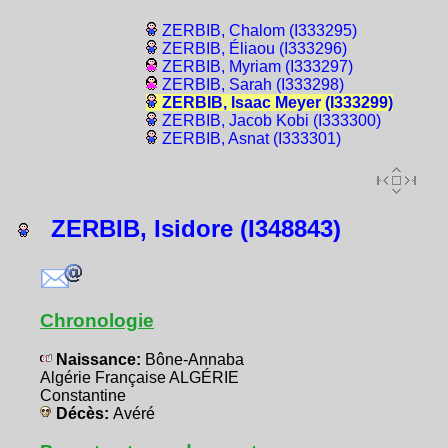
ZERBIB, Chalom (I333295)
ZERBIB, Éliaou (I333296)
ZERBIB, Myriam (I333297)
ZERBIB, Sarah (I333298)
ZERBIB, Isaac Meyer (I333299)
ZERBIB, Jacob Kobi (I333300)
ZERBIB, Asnat (I333301)
ZERBIB, Isidore (I348843)
Chronologie
Naissance:
Bône-Annaba
Algérie Française ALGÉRIE
Constantine
Décès:
Avéré