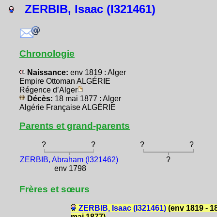
ZERBIB, Isaac (I321461)
Chronologie
Naissance:
env 1819 : Alger
Empire Ottoman ALGÉRIE
Régence d’Alger
Décès:
18 mai 1877 : Alger
Algérie Française ALGÉRIE
Parents et grand-parents
?
?
?
?
ZERBIB, Abraham (I321462)
?
env 1798
Frères et sœurs
ZERBIB, Isaac (I321461)
(env 1819 - 1
mai 1877)