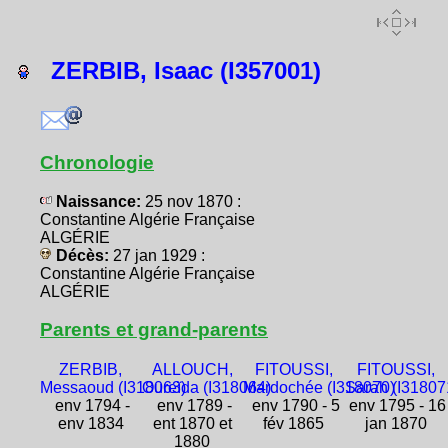
ZERBIB, Isaac (I357001)
Chronologie
Naissance:
25 nov 1870 :
Constantine Algérie Française
ALGÉRIE
Décès:
27 jan 1929 :
Constantine Algérie Française
ALGÉRIE
Parents et grand-parents
ZERBIB,
ALLOUCH,
FITOUSSI,
FITOUSSI,
Messaoud (I318063)
Oureïda (I318064)
Mardochée (I318070)
Sarah (I31807
env 1794 -
env 1789 -
env 1790 - 5
env 1795 - 16
env 1834
ent 1870 et
fév 1865
jan 1870
1880