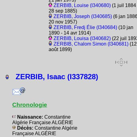
ZERBIB, Louise (I340680)
(1 juil 1884 
28 sep 1885)
ZERBIB, Joseph (I340685)
(6 jan 1886
20 nov 1957)
ZERBIB, Fredj Élie (I340684)
(10 jan
1890 - 14 avr 1914)
ZERBIB, Louisa (I340682)
(22 juil 189
ZERBIB, Chalom Simon (I340681)
(12
août 1899)
ZERBIB, Isaac (I337828)
Chronologie
Naissance:
Constantine
Algérie Française ALGÉRIE
Décès:
Constantine Algérie
Française ALGÉRIE