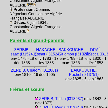
Constantine Algérie Française
ALGÉRIE
Profession:
Commis
Négociant Constantine Algérie
Française ALGÉRIE
Décès:
6 juin 1934 :
Constantine Algérie Française
ALGÉRIE
Parents et grand-parents
ZERBIB,
NAKACHE,
BAKKOUCHE,
DRAÏ,
Isaac (I315241)
Esther (I315242)
Salomon (I313752)
Rébecca (I31
env 1778 - 18
env 1783 - 17
env 1789 - 18
env 1800 - 1
déc 1858
fév 1883
mars 1865
déc 1858
ZERBIB, Chalom (I312861)
BAKKOUCHE,
env 1810 - 16 déc 1905
Rachel (I313751)
env 1825 - 6 sep 1863
Frères et sœurs
ZERBIB, Turkia (I313937)
(env 1842 - 3
nov 1877)
ZERBIB, Reina (I313748)
(1843 - 1920)