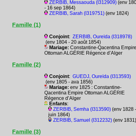
ZERBIB, Messaouda (I312909)
(env 18
- 16 sep 1864)
ZERBIB, Sarah (I319751)
(env 1824)
Famille (1)
Conjoint
:
ZERBIB, Oureïda (I318978)
(env 1804 - 20 août 1854)
Mariage:
Constantine-Qacentina Empir
Ottoman ALGÉRIE Régence d’Alger
Famille (2)
Conjoint
:
GUEDJ, Oureïda (I313593)
(env 1805 - ava 1856)
Mariage:
env 1825 : Constantine-
Qacentina Empire Ottoman ALGÉRIE
Régence d’Alger
Enfants
:
ZERBIB, Semha (I313590)
(env 1828 -
juin 1864)
ZERBIB, Samuel (I312232)
(env 1831
Famille (3)