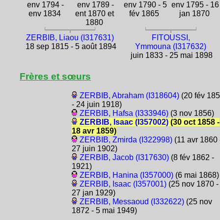
env 1794 -
env 1789 -
env 1790 - 5
env 1795 - 16
env 1834
ent 1870 et
fév 1865
jan 1870
1880
ZERBIB, Liaou (I317631)
FITOUSSI,
18 sep 1815 - 5 août 1894
Ymmouna (I317632)
juin 1833 - 25 mai 1898
Frères et sœurs
ZERBIB, Abraham (I318604)
(20 fév 18
- 24 juin 1918)
ZERBIB, Hafsa (I333946)
(3 nov 1856)
ZERBIB, Isaac (I357002)
(30 oct 1858 -
18 avr 1859)
ZERBIB, Zmirda (I322998)
(11 avr 1860 
27 juin 1902)
ZERBIB, Jacob (I317630)
(8 fév 1862 -
1921)
ZERBIB, Hanina (I357000)
(6 mai 1868)
ZERBIB, Isaac (I357001)
(25 nov 1870 -
27 jan 1929)
ZERBIB, Messaoud (I332622)
(25 nov
1872 - 5 mai 1949)