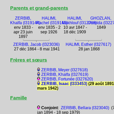
Parents et grand-parents
ZERBIB,
HALIMI,
HALIMI,
GHOZLAN,
Khalfa (I319144)
Rachel (I319143)
Makhlouf (I312788)
Oureïda (I322
env 1833 -
env 1835 - 2
10 avr 1847 -
1849
apr 23 juin
sep 1926
18 déc 1909
1897
ZERBIB, Jacob (I323036)
HALIMI, Esther (I327617)
27 déc 1864 - 8 mai 1941
28 jan 1868
Frères et sœurs
ZERBIB, Meyer (I327618)
ZERBIB, Khalfa (I327619)
ZERBIB, Fortunée (I327620)
ZERBIB, Isaac (I333453)
(29 août 1891
mars 1942)
Famille
Conjoint
:
ZERBIB, Bellara (I323040)
(
jan 1894 - 18 sep 1979)