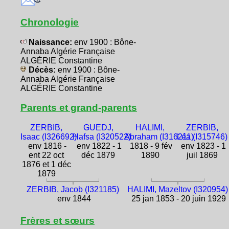
Chronologie
Naissance:
env 1900 : Bône-
Annaba Algérie Française
ALGÉRIE Constantine
Décès:
env 1900 : Bône-
Annaba Algérie Française
ALGÉRIE Constantine
Parents et grand-parents
ZERBIB,
GUEDJ,
HALIMI,
ZERBIB,
Isaac (I326692)
Hafsa (I320522)
Abraham (I316211)
Léa (I315746)
env 1816 -
env 1822 - 1
1818 - 9 fév
env 1823 - 1
ent 22 oct
déc 1879
1890
juil 1869
1876 et 1 déc
1879
ZERBIB, Jacob (I321185)
HALIMI, Mazeltov (I320954)
env 1844
25 jan 1853 - 20 juin 1929
Frères et sœurs