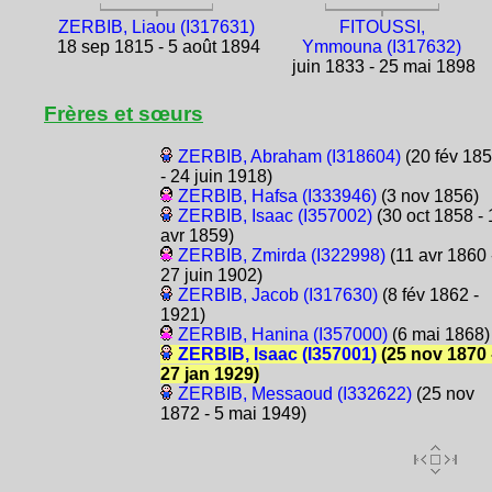
ZERBIB, Liaou (I317631)
FITOUSSI,
18 sep 1815 - 5 août 1894
Ymmouna (I317632)
juin 1833 - 25 mai 1898
Frères et sœurs
ZERBIB, Abraham (I318604)
(20 fév 18
- 24 juin 1918)
ZERBIB, Hafsa (I333946)
(3 nov 1856)
ZERBIB, Isaac (I357002)
(30 oct 1858 - 
avr 1859)
ZERBIB, Zmirda (I322998)
(11 avr 1860 
27 juin 1902)
ZERBIB, Jacob (I317630)
(8 fév 1862 -
1921)
ZERBIB, Hanina (I357000)
(6 mai 1868)
ZERBIB, Isaac (I357001)
(25 nov 1870 
27 jan 1929)
ZERBIB, Messaoud (I332622)
(25 nov
1872 - 5 mai 1949)