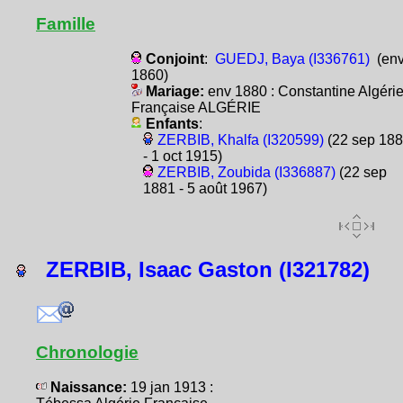
Famille
Conjoint
:
GUEDJ, Baya (I336761)
(en
1860)
Mariage:
env 1880 : Constantine Algéri
Française ALGÉRIE
Enfants
:
ZERBIB, Khalfa (I320599)
(22 sep 18
- 1 oct 1915)
ZERBIB, Zoubida (I336887)
(22 sep
1881 - 5 août 1967)
ZERBIB, Isaac Gaston (I321782)
Chronologie
Naissance:
19 jan 1913 :