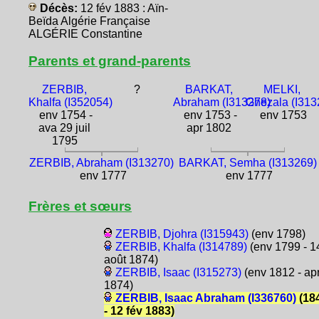
Décès:
12 fév 1883 : Aïn-
Beïda Algérie Française
ALGÉRIE Constantine
Parents et grand-parents
ZERBIB,
?
BARKAT,
MELKI,
Khalfa (I352054)
Abraham (I313278)
Ghezala (I313
env 1754 -
env 1753 -
env 1753
ava 29 juil
apr 1802
1795
ZERBIB, Abraham (I313270)
BARKAT, Semha (I313269)
env 1777
env 1777
Frères et sœurs
ZERBIB, Djohra (I315943)
(env 1798)
ZERBIB, Khalfa (I314789)
(env 1799 - 1
août 1874)
ZERBIB, Isaac (I315273)
(env 1812 - ap
1874)
ZERBIB, Isaac Abraham (I336760)
(18
- 12 fév 1883)