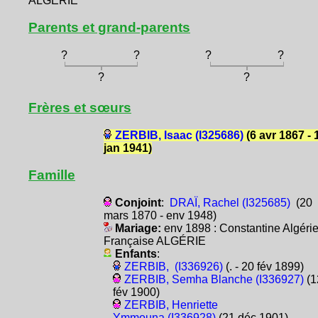
ALGÉRIE
Parents et grand-parents
?
?
?
?
?
?
Frères et sœurs
ZERBIB, Isaac (I325686)
(6 avr 1867 - 
jan 1941)
Famille
Conjoint
:
DRAÏ, Rachel (I325685)
(20
mars 1870 - env 1948)
Mariage:
env 1898 : Constantine Algéri
Française ALGÉRIE
Enfants
:
ZERBIB, (I336926)
(. - 20 fév 1899)
ZERBIB, Semha Blanche (I336927)
(1
fév 1900)
ZERBIB, Henriette
Ymmouna (I336928)
(21 déc 1901)