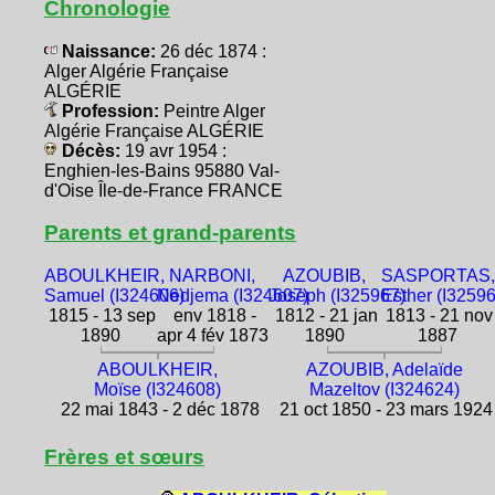
Chronologie
Naissance:
26 déc 1874 :
Alger Algérie Française
ALGÉRIE
Profession:
Peintre Alger
Algérie Française ALGÉRIE
Décès:
19 avr 1954 :
Enghien-les-Bains 95880 Val-
d'Oise Île-de-France FRANCE
Parents et grand-parents
ABOULKHEIR,
NARBONI,
AZOUBIB,
SASPORTAS,
Samuel (I324606)
Nedjema (I324607)
Joseph (I325967)
Esther (I3259
1815 - 13 sep
env 1818 -
1812 - 21 jan
1813 - 21 nov
1890
apr 4 fév 1873
1890
1887
ABOULKHEIR,
AZOUBIB, Adelaïde
Moïse (I324608)
Mazeltov (I324624)
22 mai 1843 - 2 déc 1878
21 oct 1850 - 23 mars 1924
Frères et sœurs