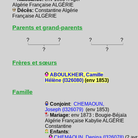
Algérie Française ALGÉRIE
Décès:
Constantine Algérie
Française ALGÉRIE
Parents et grand-parents
?
?
?
?
?
?
Frères et sœurs
ABOULKHEIR, Camille
Hélène (I326080)
(env 1853)
Famille
Conjoint
:
CHEMAOUN,
Joseph (I326079)
(env 1853)
Mariage:
env 1873 : Bougie-Béjaïa
Algérie Française Kabylie ALGÉRIE
Constantine
Enfants
:
CHEMAOUN, Denina (I326078)
(2 avr