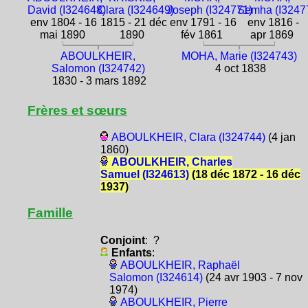
David (I324648)
Clara (I324649)
Joseph (I324771)
Semha (I3247
env 1804 - 16
1815 - 21 déc
env 1791 - 16
env 1816 -
mai 1890
1890
fév 1861
apr 1869
ABOULKHEIR,
MOHA, Marie (I324743)
Salomon (I324742)
4 oct 1838
1830 - 3 mars 1892
Frères et sœurs
ABOULKHEIR, Clara (I324744)
(4 jan
1860)
ABOULKHEIR, Charles
Samuel (I324613)
(18 déc 1872 - 16 déc
1937)
Famille
Conjoint
: ?
Enfants
:
ABOULKHEIR, Raphaël
Salomon (I324614)
(24 avr 1903 - 7 nov
1974)
ABOULKHEIR, Pierre