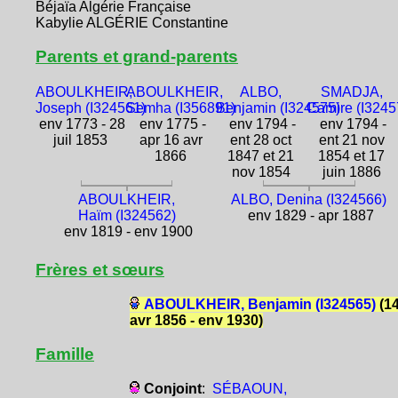
Béjaïa Algérie Française
Kabylie ALGÉRIE Constantine
Parents et grand-parents
ABOULKHEIR,
ABOULKHEIR,
ALBO,
SMADJA,
Joseph (I324561)
Semha (I356891)
Benjamin (I324575)
Camire (I3245
env 1773 - 28
env 1775 -
env 1794 -
env 1794 -
juil 1853
apr 16 avr
ent 28 oct
ent 21 nov
1866
1847 et 21
1854 et 17
nov 1854
juin 1886
ABOULKHEIR,
ALBO, Denina (I324566)
Haïm (I324562)
env 1829 - apr 1887
env 1819 - env 1900
Frères et sœurs
ABOULKHEIR, Benjamin (I324565)
(1
avr 1856 - env 1930)
Famille
Conjoint
:
SÉBAOUN,