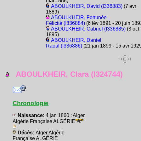
mai 1888)
ABOULKHEIR, David (I336883)
(7 avr
1889)
ABOULKHEIR, Fortunée
Félicité (I336884)
(6 fév 1891 - 20 juin 189
ABOULKHEIR, Gabriel (I336885)
(3 oct
1895)
ABOULKHEIR, Daniel
Raoul (I336886)
(21 jan 1899 - 15 avr 192
ABOULKHEIR, Clara (I324744)
Chronologie
Naissance:
4 jan 1860 : Alger
Algérie Française ALGÉRIE
Décès:
Alger Algérie
Française ALGÉRIE