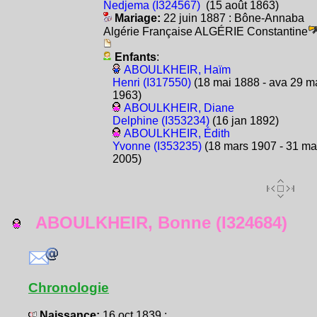
Nedjema (I324567)
(15 août 1863)
Mariage:
22 juin 1887 : Bône-Annaba
Algérie Française ALGÉRIE Constantine
Enfants
:
ABOULKHEIR, Haïm
Henri (I317550)
(18 mai 1888 - ava 29 m
1963)
ABOULKHEIR, Diane
Delphine (I353234)
(16 jan 1892)
ABOULKHEIR, Édith
Yvonne (I353235)
(18 mars 1907 - 31 ma
2005)
ABOULKHEIR, Bonne (I324684)
Chronologie
Naissance:
16 oct 1839 :