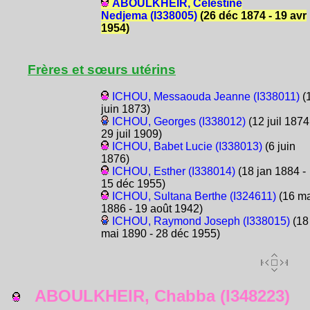
ABOULKHEIR, Célestine
Nedjema (I338005)
(26 déc 1874 - 19 avr
1954)
Frères et sœurs utérins
ICHOU, Messaouda Jeanne (I338011)
(
juin 1873)
ICHOU, Georges (I338012)
(12 juil 1874
29 juil 1909)
ICHOU, Babet Lucie (I338013)
(6 juin
1876)
ICHOU, Esther (I338014)
(18 jan 1884 -
15 déc 1955)
ICHOU, Sultana Berthe (I324611)
(16 ma
1886 - 19 août 1942)
ICHOU, Raymond Joseph (I338015)
(18
mai 1890 - 28 déc 1955)
ABOULKHEIR, Chabba (I348223)