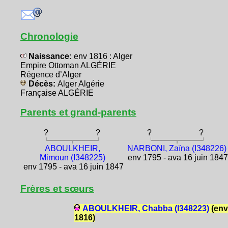
Chronologie
Naissance:
env 1816 : Alger
Empire Ottoman ALGÉRIE
Régence d’Alger
Décès:
Alger Algérie
Française ALGÉRIE
Parents et grand-parents
?
?
?
?
ABOULKHEIR,
NARBONI, Zaïna (I348226)
Mimoun (I348225)
env 1795 - ava 16 juin 184
env 1795 - ava 16 juin 1847
Frères et sœurs
ABOULKHEIR, Chabba (I348223)
(env
1816)