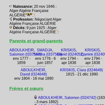
Naissance:
20 nov 1846 :
Alger Algérie Française
ALGÉRIE
Profession:
Négociant Alger
Algérie Française ALGÉRIE
Décès:
9 juin 1925 : Alger
Algérie Française ALGÉRIE
Parents et grand-parents
ABOULKHEIR,
SMADJA,
KRISKIS,
KRISKIS,
Salomon (I337568)
Semha (I337569)
David (I324052)
Camire (I3240
env 1777 -
env 1776 - 6
env 1794 -
env 1794 -
1859
juin 1857
apr 1838
apr 1838
ABOULKHEIR,
KRISKIS, Clara (I324649)
David (I324648)
1815 - 21 déc 1890
env 1804 - 16 mai 1890
Frères et sœurs
ABOULKHEIR, Salomon (I324742)
(183
- 3 mars 1892)