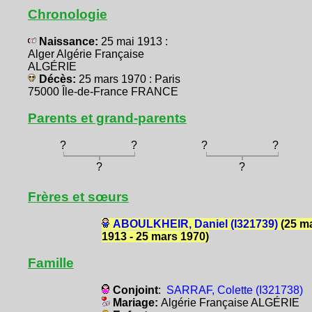
Chronologie
Naissance:
25 mai 1913 :
Alger Algérie Française
ALGÉRIE
Décès:
25 mars 1970 : Paris
75000 Île-de-France FRANCE
Parents et grand-parents
?
?
?
?
?
?
Frères et sœurs
ABOULKHEIR, Daniel (I321739)
(25 m
1913 - 25 mars 1970)
Famille
Conjoint
:
SARRAF, Colette (I321738)
Mariage:
Algérie Française ALGÉRIE