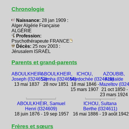
Chronologie
Naissance:
28 jan 1909 :
Alger Algérie Française
ALGÉRIE
Profession:
Psychothérapeute FRANCE
Décès:
25 nov 2003 :
Jérusalem ISRAËL
Parents et grand-parents
ABOULKHEIR,
ABOULKHEIR,
ICHOU,
AZOUBIB,
Joseph (I324653)
Semha (I324654)
Mardochée (I324616)
Adelaïde
13 mai 1837
28 nov 1851
18 mai 1846 -
Mazeltov (I32
15 mars 1907
21 oct 1850 -
23 mars 1924
ABOULKHEIR, Samuel
ICHOU, Sultana
Henri (I324609)
Berthe (I324611)
18 juin 1876 - 19 sep 1957
16 mai 1886 - 19 août 1942
Frères et sœurs