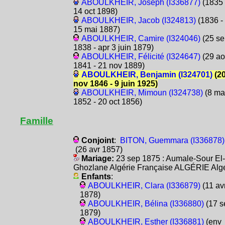
ABOULKHEIR, Joseph (I336877)
(1835 
14 oct 1898)
ABOULKHEIR, Jacob (I324813)
(1836 -
15 mai 1887)
ABOULKHEIR, Camire (I324046)
(25 se
1838 - apr 3 juin 1879)
ABOULKHEIR, Félicité (I324647)
(29 ao
1841 - 21 nov 1889)
ABOULKHEIR, Benjamin (I324701)
(2
nov 1846 - 9 juin 1925)
ABOULKHEIR, Mimoun (I324738)
(8 ma
1852 - 20 oct 1856)
Famille
Conjoint
:
BITON, Guemmara (I336878)
(26 avr 1857)
Mariage:
23 sep 1875 : Aumale-Sour El-
Ghozlane Algérie Française ALGÉRIE Alg
Enfants
:
ABOULKHEIR, Clara (I336879)
(11 av
1878)
ABOULKHEIR, Bélina (I336880)
(17 s
1879)
ABOULKHEIR, Esther (I336881)
(env