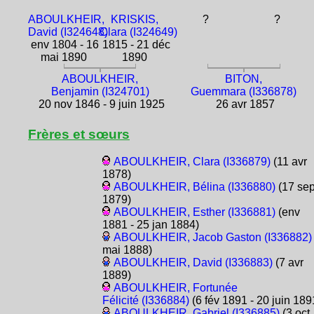
ABOULKHEIR,
KRISKIS,
?
?
David (I324648)
Clara (I324649)
env 1804 - 16
1815 - 21 déc
mai 1890
1890
ABOULKHEIR,
BITON,
Benjamin (I324701)
Guemmara (I336878)
20 nov 1846 - 9 juin 1925
26 avr 1857
Frères et sœurs
ABOULKHEIR, Clara (I336879)
(11 avr
1878)
ABOULKHEIR, Bélina (I336880)
(17 se
1879)
ABOULKHEIR, Esther (I336881)
(env
1881 - 25 jan 1884)
ABOULKHEIR, Jacob Gaston (I336882)
mai 1888)
ABOULKHEIR, David (I336883)
(7 avr
1889)
ABOULKHEIR, Fortunée
Félicité (I336884)
(6 fév 1891 - 20 juin 189
ABOULKHEIR, Gabriel (I336885)
(3 oct