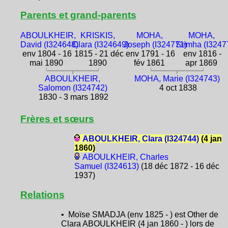
Parents et grand-parents
ABOULKHEIR,
KRISKIS,
MOHA,
MOHA,
David (I324648)
Clara (I324649)
Joseph (I324771)
Semha (I3247
env 1804 - 16
1815 - 21 déc
env 1791 - 16
env 1816 -
mai 1890
1890
fév 1861
apr 1869
ABOULKHEIR,
MOHA, Marie (I324743)
Salomon (I324742)
4 oct 1838
1830 - 3 mars 1892
Frères et sœurs
ABOULKHEIR, Clara (I324744)
(4 jan
1860)
ABOULKHEIR, Charles
Samuel (I324613)
(18 déc 1872 - 16 déc
1937)
Relations
• Moïse SMADJA (env 1825 - ) est Other de
Clara ABOULKHEIR (4 jan 1860 - ) lors de