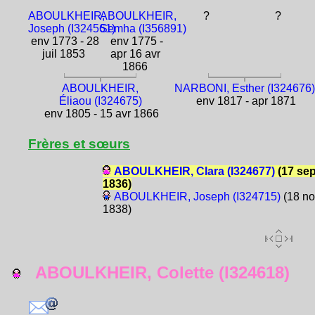
ABOULKHEIR,
ABOULKHEIR,
?
?
Joseph (I324561)
Semha (I356891)
env 1773 - 28
env 1775 -
juil 1853
apr 16 avr
1866
ABOULKHEIR,
NARBONI, Esther (I324676)
Éliaou (I324675)
env 1817 - apr 1871
env 1805 - 15 avr 1866
Frères et sœurs
ABOULKHEIR, Clara (I324677)
(17 se
1836)
ABOULKHEIR, Joseph (I324715)
(18 no
1838)
ABOULKHEIR, Colette (I324618)