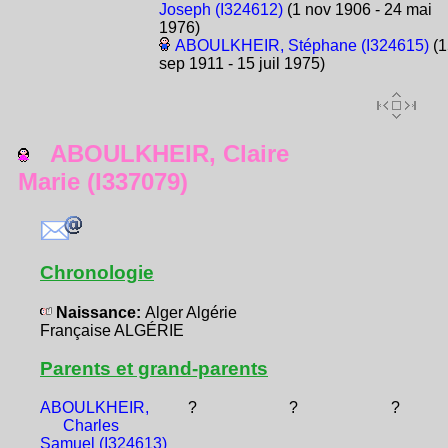
Joseph (I324612)
(1 nov 1906 - 24 mai
1976)
ABOULKHEIR, Stéphane (I324615)
(1
sep 1911 - 15 juil 1975)
ABOULKHEIR, Claire
Marie (I337079)
Chronologie
Naissance:
Alger Algérie
Française ALGÉRIE
Parents et grand-parents
ABOULKHEIR,
?
?
?
Charles
Samuel (I324613)