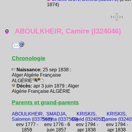
1874)
ABOULKHEIR, Camire (I324046)
Chronologie
Naissance:
25 sep 1838 :
Alger Algérie Française
ALGÉRIE
Décès:
apr 3 juin 1879 : Alger
Algérie Française ALGÉRIE
Parents et grand-parents
ABOULKHEIR,
SMADJA,
KRISKIS,
KRISKIS,
Salomon (I337568)
Semha (I337569)
David (I324052)
Camire (I3240
env 1777 -
env 1776 - 6
env 1794 -
env 1794 -
1859
juin 1857
apr 1838
apr 1838