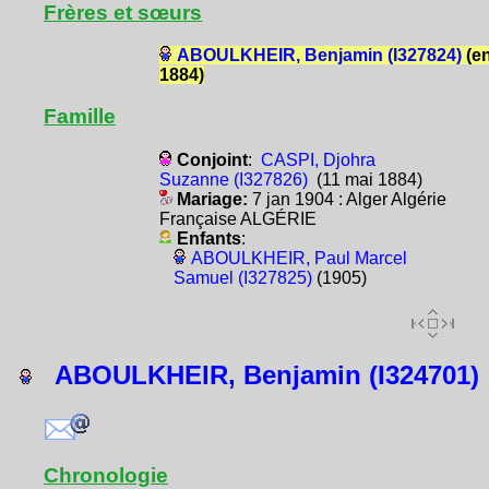
Frères et sœurs
ABOULKHEIR, Benjamin (I327824)
(e
1884)
Famille
Conjoint
:
CASPI, Djohra
Suzanne (I327826)
(11 mai 1884)
Mariage:
7 jan 1904 : Alger Algérie
Française ALGÉRIE
Enfants
:
ABOULKHEIR, Paul Marcel
Samuel (I327825)
(1905)
ABOULKHEIR, Benjamin (I324701)
Chronologie