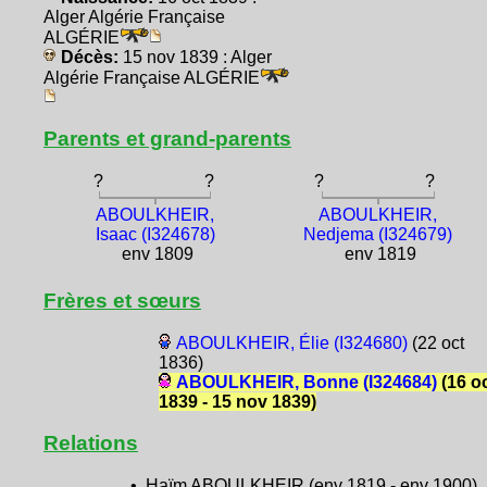
Alger Algérie Française
ALGÉRIE
Décès:
15 nov 1839 : Alger
Algérie Française ALGÉRIE
Parents et grand-parents
?
?
?
?
ABOULKHEIR,
ABOULKHEIR,
Isaac (I324678)
Nedjema (I324679)
env 1809
env 1819
Frères et sœurs
ABOULKHEIR, Élie (I324680)
(22 oct
1836)
ABOULKHEIR, Bonne (I324684)
(16 o
1839 - 15 nov 1839)
Relations
• Haïm ABOULKHEIR (env 1819 - env 1900)