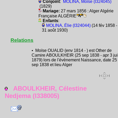
Conjoint
:
MOLINA, Moïse (I324045)
(1829)
Mariage:
27 mars 1856 : Alger Algérie
Française ALGÉRIE
Enfants
:
MOLINA, Élie (I324044)
(14 fév 1858 -
31 août 1930)
Relations
• Moïse OUALID (env 1814 - ) est Other de
Camire ABOULKHEIR (25 sep 1838 - apr 3 ju
1879) lors de l'évènement Naissance, date 25
sep 1838 et lieu Alger
ABOULKHEIR, Célestine
Nedjema (I338005)