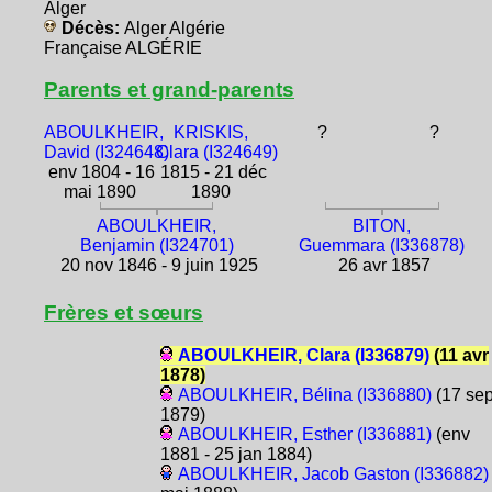
Alger
Décès:
Alger Algérie
Française ALGÉRIE
Parents et grand-parents
ABOULKHEIR,
KRISKIS,
?
?
David (I324648)
Clara (I324649)
env 1804 - 16
1815 - 21 déc
mai 1890
1890
ABOULKHEIR,
BITON,
Benjamin (I324701)
Guemmara (I336878)
20 nov 1846 - 9 juin 1925
26 avr 1857
Frères et sœurs
ABOULKHEIR, Clara (I336879)
(11 avr
1878)
ABOULKHEIR, Bélina (I336880)
(17 se
1879)
ABOULKHEIR, Esther (I336881)
(env
1881 - 25 jan 1884)
ABOULKHEIR, Jacob Gaston (I336882)