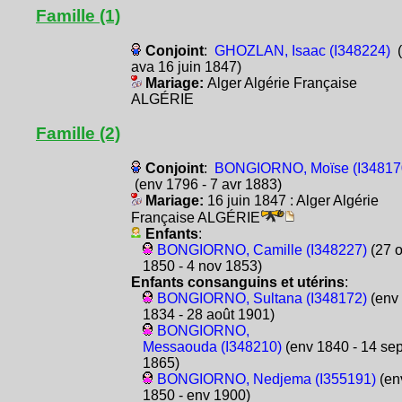
Famille (1)
Conjoint
:
GHOZLAN, Isaac (I348224)
(.
ava 16 juin 1847)
Mariage:
Alger Algérie Française
ALGÉRIE
Famille (2)
Conjoint
:
BONGIORNO, Moïse (I34817
(env 1796 - 7 avr 1883)
Mariage:
16 juin 1847 : Alger Algérie
Française ALGÉRIE
Enfants
:
BONGIORNO, Camille (I348227)
(27 o
1850 - 4 nov 1853)
Enfants consanguins et utérins
:
BONGIORNO, Sultana (I348172)
(env
1834 - 28 août 1901)
BONGIORNO,
Messaouda (I348210)
(env 1840 - 14 se
1865)
BONGIORNO, Nedjema (I355191)
(en
1850 - env 1900)