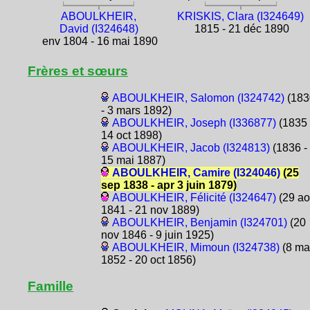
ABOULKHEIR,
KRISKIS, Clara (I324649)
David (I324648)
1815 - 21 déc 1890
env 1804 - 16 mai 1890
Frères et sœurs
ABOULKHEIR, Salomon (I324742)
(183
- 3 mars 1892)
ABOULKHEIR, Joseph (I336877)
(1835 
14 oct 1898)
ABOULKHEIR, Jacob (I324813)
(1836 -
15 mai 1887)
ABOULKHEIR, Camire (I324046)
(25
sep 1838 - apr 3 juin 1879)
ABOULKHEIR, Félicité (I324647)
(29 ao
1841 - 21 nov 1889)
ABOULKHEIR, Benjamin (I324701)
(20
nov 1846 - 9 juin 1925)
ABOULKHEIR, Mimoun (I324738)
(8 ma
1852 - 20 oct 1856)
Famille