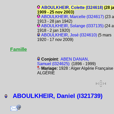
ABOULKHEIR, Colette (I324618)
(28 j
1909 - 25 nov 2003)
ABOULKHEIR, Marcelle (I324617)
(23 a
1913 - 28 jan 1942)
ABOULKHEIR, Solange (I337135)
(24 a
1918 - 2 jan 1920)
ABOULKHEIR, José (I324610)
(5 mars
1920 - 17 nov 2009)
Famille
Conjoint
:
ABEN DANAN,
Samuel (I324625)
(1896 - 1999)
Mariage:
1928 : Alger Algérie Française
ALGÉRIE
ABOULKHEIR, Daniel (I321739)