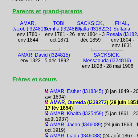
Parents et grand-parents
AMAR,
TOBI,
SACKSICK,
FHAL,
Jacob (I324819)
Semha (I324820)
Khalfa (I318223)
Sultana
env 1780 -
env 1781 - 26
env 1804 - 3
Rosala (I3182
env 1844
oct 1871
déc 1859
env 1804 -
env 1831
AMAR, David (I324815)
SACKSICK,
env 1822 - 5 déc 1892
Messaouda (I324816)
env 1828 - 28 mai 1906
Frères et sœurs
AMAR, Esther (I318845)
(8 jan 1849 - 2
avr 1894)
AMAR, Oureïda (I339272)
(28 juin 1851
17 fév 1854)
AMAR, Khalfa (I325459)
(5 jan 1861 - 2
août 1937)
AMAR, Jacob (I346089)
(24 juin 1863 - 
oct 1919)
AMAR, Liaou (I346088)
(24 août 1867 - 