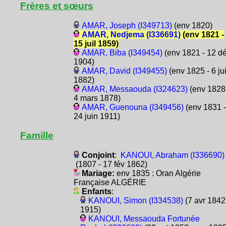
Frères et sœurs
AMAR, Joseph (I349713)
(env 1820)
AMAR, Nedjema (I336691)
(env 1821 -
15 juil 1859)
AMAR, Biba (I349454)
(env 1821 - 12 d
1904)
AMAR, David (I349455)
(env 1825 - 6 ju
1882)
AMAR, Messaouda (I324623)
(env 1828
4 mars 1878)
AMAR, Guenouna (I349456)
(env 1831 -
24 juin 1911)
Famille
Conjoint
:
KANOUI, Abraham (I336690)
(1807 - 17 fév 1862)
Mariage:
env 1835 : Oran Algérie
Française ALGÉRIE
Enfants
:
KANOUI, Simon (I334538)
(7 avr 1842
1915)
KANOUI, Messaouda Fortunée