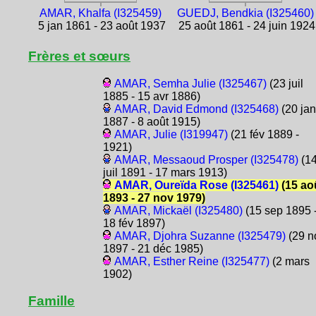
AMAR, Khalfa (I325459)
GUEDJ, Bendkia (I325460)
5 jan 1861 - 23 août 1937
25 août 1861 - 24 juin 1924
Frères et sœurs
AMAR, Semha Julie (I325467)
(23 juil
1885 - 15 avr 1886)
AMAR, David Edmond (I325468)
(20 jan
1887 - 8 août 1915)
AMAR, Julie (I319947)
(21 fév 1889 -
1921)
AMAR, Messaoud Prosper (I325478)
(1
juil 1891 - 17 mars 1913)
AMAR, Oureïda Rose (I325461)
(15 ao
1893 - 27 nov 1979)
AMAR, Mickaël (I325480)
(15 sep 1895 
18 fév 1897)
AMAR, Djohra Suzanne (I325479)
(29 n
1897 - 21 déc 1985)
AMAR, Esther Reine (I325477)
(2 mars
1902)
Famille