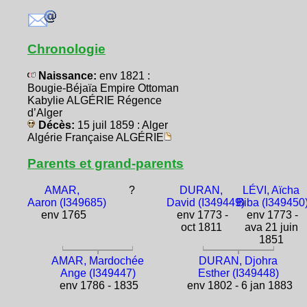
Chronologie
Naissance:
env 1821 :
Bougie-Béjaïa Empire Ottoman
Kabylie ALGÉRIE Régence
d’Alger
Décès:
15 juil 1859 : Alger
Algérie Française ALGÉRIE
Parents et grand-parents
AMAR,
?
DURAN,
LÉVI, Aïcha
Aaron (I349685)
David (I349449)
Biba (I349450
env 1765
env 1773 -
env 1773 -
oct 1811
ava 21 juin
1851
AMAR, Mardochée
DURAN, Djohra
Ange (I349447)
Esther (I349448)
env 1786 - 1835
env 1802 - 6 jan 1883