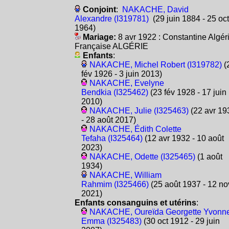
Conjoint
:
NAKACHE, David
Alexandre (I319781)
(29 juin 1884 - 25 oct
1964)
Mariage:
8 avr 1922 : Constantine Algér
Française ALGÉRIE
Enfants
:
NAKACHE, Michel Robert (I319782)
(
fév 1926 - 3 juin 2013)
NAKACHE, Evelyne
Bendkia (I325462)
(23 fév 1928 - 17 juin
2010)
NAKACHE, Julie (I325463)
(22 avr 19
- 28 août 2017)
NAKACHE, Édith Colette
Tefaha (I325464)
(12 avr 1932 - 10 août
2023)
NAKACHE, Odette (I325465)
(1 août
1934)
NAKACHE, William
Rahmim (I325466)
(25 août 1937 - 12 no
2021)
Enfants consanguins et utérins
:
NAKACHE, Oureïda Georgette Yvonn
Emma (I325483)
(30 oct 1912 - 29 juin