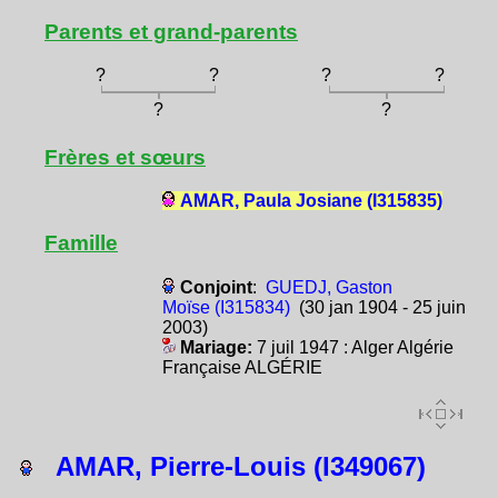
Parents et grand-parents
?
?
?
?
?
?
Frères et sœurs
AMAR, Paula Josiane (I315835)
Famille
Conjoint
:
GUEDJ, Gaston
Moïse (I315834)
(30 jan 1904 - 25 juin
2003)
Mariage:
7 juil 1947 : Alger Algérie
Française ALGÉRIE
AMAR, Pierre-Louis (I349067)