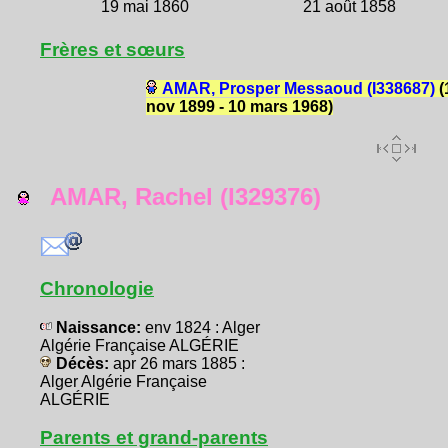
19 mai 1860
21 août 1858
Frères et sœurs
AMAR, Prosper Messaoud (I338687)
(
nov 1899 - 10 mars 1968)
AMAR, Rachel (I329376)
Chronologie
Naissance:
env 1824 : Alger
Algérie Française ALGÉRIE
Décès:
apr 26 mars 1885 :
Alger Algérie Française
ALGÉRIE
Parents et grand-parents