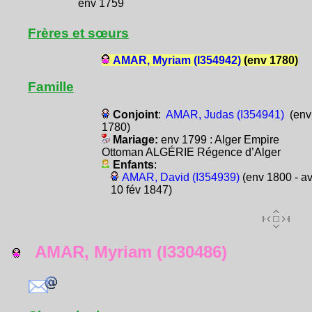
env 1759
Frères et sœurs
AMAR, Myriam (I354942)
(env 1780)
Famille
Conjoint
:
AMAR, Judas (I354941)
(env
1780)
Mariage:
env 1799 : Alger Empire
Ottoman ALGÉRIE Régence d’Alger
Enfants
:
AMAR, David (I354939)
(env 1800 - a
10 fév 1847)
AMAR, Myriam (I330486)