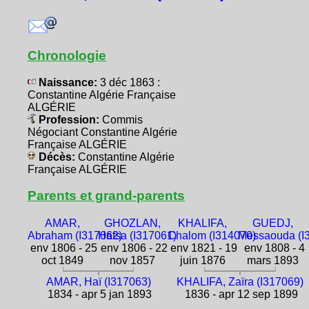
Chronologie
Naissance:
3 déc 1863 :
Constantine Algérie Française
ALGÉRIE
Profession:
Commis
Négociant Constantine Algérie
Française ALGÉRIE
Décès:
Constantine Algérie
Française ALGÉRIE
Parents et grand-parents
AMAR,
GHOZLAN,
KHALIFA,
GUEDJ,
Abraham (I317062)
Hafsa (I317061)
Chalom (I314070)
Messaouda (I
env 1806 - 25
env 1806 - 22
env 1821 - 19
env 1808 - 4
oct 1849
nov 1857
juin 1876
mars 1893
AMAR, Haï (I317063)
KHALIFA, Zaïra (I317069)
1834 - apr 5 jan 1893
1836 - apr 12 sep 1899