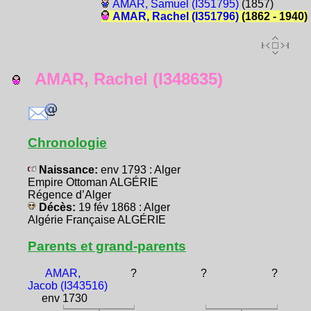
AMAR, Samuel (I351795)
(1857)
AMAR, Rachel (I351796)
(1862 - 1940)
AMAR, Rachel (I348635)
Chronologie
Naissance:
env 1793 : Alger
Empire Ottoman ALGÉRIE
Régence d’Alger
Décès:
19 fév 1868 : Alger
Algérie Française ALGÉRIE
Parents et grand-parents
AMAR,
?
?
?
Jacob (I343516)
env 1730