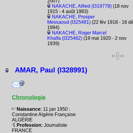
2007)
NAKACHE, Alfred (I319778)
(18 nov
1915 - 4 août 1983)
NAKACHE, Prosper
Messaoud (I325481)
(22 fév 1918 - 16 d
1994)
NAKACHE, Roger Marcel
Khalfa (I325482)
(19 mai 1920 - 2 nov
1939)
AMAR, Paul (I328991)
Chronologie
Naissance:
11 jan 1950 :
Constantine Algérie Française
ALGÉRIE
Profession:
Journaliste
FRANCE