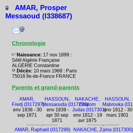
AMAR, Prosper
Messaoud (I338687)
Chronologie
Naissance:
17 nov 1899 :
Sétif Algérie Française
ALGÉRIE Constantine
Décès:
10 mars 1968 : Paris
75018 Île-de-France FRANCE
Parents et grand-parents
AMAR,
HASSOUN,
NAKACHE,
HASSOUN,
Fredj (I317297)
Messaouda (I317298)
Chalom
Mabrouka (I3
env 1836 - 30
env 1839 -
Judas (I317301)
env 1812 - 30
sep 1871
apr 30 sep
env 1812 - 19
mars 1901
1871
avr 1875
AMAR, Raphaël (I317299)
NAKACHE, Zaïna (I317300