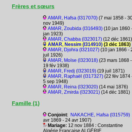
Frères et sœurs
AMAR, Hafsa (I317070)
(7 mai 1858 - 3
nov 1949)
AMAR, Zoubida (I316493)
(10 jan 1860 
jan 1923)
AMAR, Chabba (I323017)
(12 déc 1861)
AMAR, Nessim (I314910)
(3 déc 1863)
AMAR, Djohra (I321027)
(10 jan 1866 - 
juil 1926)
AMAR, Moïse (I323018)
(23 mars 1868 -
19 fév 1938)
AMAR, Fredj (I323019)
(19 juil 1871)
AMAR, Raphaël (I317327)
(22 fév 1874 
5 sep 1948)
AMAR, Reina (I323020)
(14 mai 1876)
AMAR, Zmirda (I323021)
(14 déc 1881)
Famille (1)
Conjoint
:
NAKACHE, Hafsa (I315759)
avr 1869 - 24 avr 1907)
Mariage:
12 nov 1884 : Constantine
Algérie Française ALGÉRIE