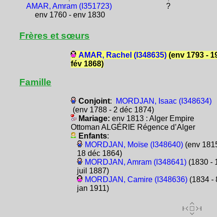
AMAR, Amram (I351723)
?
env 1760 - env 1830
Frères et sœurs
AMAR, Rachel (I348635)
(env 1793 - 1
fév 1868)
Famille
Conjoint
:
MORDJAN, Isaac (I348634)
(env 1788 - 2 déc 1874)
Mariage:
env 1813 : Alger Empire
Ottoman ALGÉRIE Régence d’Alger
Enfants
:
MORDJAN, Moïse (I348640)
(env 1815
18 déc 1864)
MORDJAN, Amram (I348641)
(1830 - 
juil 1887)
MORDJAN, Camire (I348636)
(1834 - 
jan 1911)