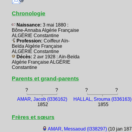
Chronologie
Naissance:
3 mai 1880 :
Bône-Annaba Algérie Française
ALGÉRIE Constantine
Profession:
Coiffeur Aïn-
Beïda Algérie Française
ALGÉRIE Constantine
Décès:
2 avr 1928 : Aïn-Beïda
Algérie Française ALGÉRIE
Constantine
Parents et grand-parents
?
?
?
?
AMAR, Jacob (I336162)
HALLAL, Srouma (I336163)
1852
1855
Frères et sœurs
AMAR, Messaoud (I338297)
(10 jan 18