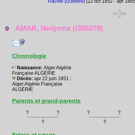
Rachel (I336689)
(22 oct 1852 - apr 1895
AMAR, Nedjema (I355278)
Chronologie
Naissance:
Alger Algérie
Française ALGÉRIE
Décès:
apr 22 juin 1851 :
Alger Algérie Française
ALGÉRIE
Parents et grand-parents
?
?
?
?
?
?
Frères et sœurs