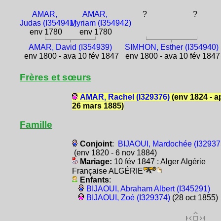
AMAR,
AMAR,
?
?
Judas (I354941)
Myriam (I354942)
env 1780
env 1780
AMAR, David (I354939)
SIMHON, Esther (I354940)
env 1800 - ava 10 fév 1847
env 1800 - ava 10 fév 1847
Frères et sœurs
AMAR, Rachel (I329376)
(env 1824 - a
26 mars 1885)
Famille
Conjoint
:
BIJAOUI, Mardochée (I32937
(env 1820 - 6 nov 1884)
Mariage:
10 fév 1847 : Alger Algérie
Française ALGÉRIE
Enfants
:
BIJAOUI, Abraham Albert (I345291)
BIJAOUI, Zoé (I329374)
(28 oct 1855)