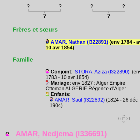
?
?
?
?
?
?
Frères et sœurs
AMAR, Nathan (I322891)
(env 1784 - a
10 avr 1854)
Famille
Conjoint
:
STORA, Aziza (I322890)
(en
1783 - 10 avr 1854)
Mariage:
env 1827 : Alger Empire
Ottoman ALGÉRIE Régence d’Alger
Enfants
:
AMAR, Saül (I322892)
(1824 - 26 déc
1904)
AMAR, Nedjema (I336691)