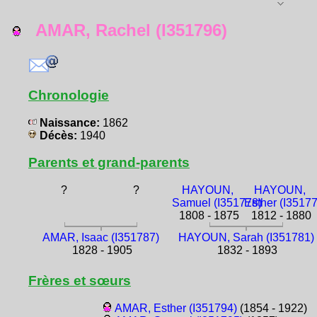
AMAR, Rachel (I351796)
Chronologie
Naissance:
1862
Décès:
1940
Parents et grand-parents
?
?
HAYOUN,
HAYOUN,
Samuel (I351778)
Esther (I3517
1808 - 1875
1812 - 1880
AMAR, Isaac (I351787)
HAYOUN, Sarah (I351781)
1828 - 1905
1832 - 1893
Frères et sœurs
AMAR, Esther (I351794)
(1854 - 1922)