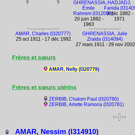
?
?
GHRENASSIA,
HADJADJ,
Émile
Fanida (I3140
Rahmim (I312098)
3 déc 1882 -
20 juin 1882 -
1971
1963
AMAR, Charles (I320777)
GHRENASSIA, Julie
25 oct 1911 - 17 déc 1992
Zraïda (I314094)
27 mars 1911 - 29 nov 200
Frères et sœurs
AMAR, Nelly (I320779)
Frères et sœurs utérins
ZERBIB, Chalom Paul (I320780)
ZERBIB, Arlette Ramona (I320781)
AMAR, Nessim (I314910)