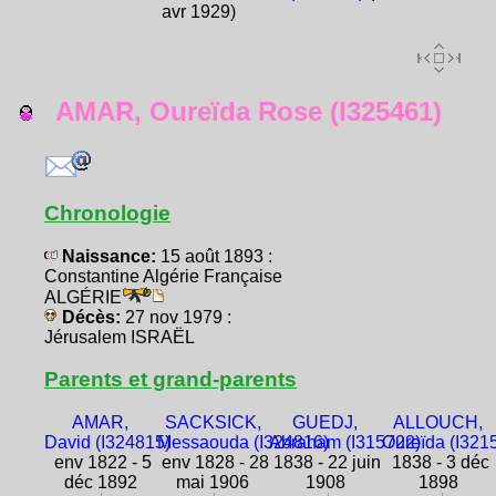
avr 1929)
AMAR, Oureïda Rose (I325461)
Chronologie
Naissance:
15 août 1893 :
Constantine Algérie Française
ALGÉRIE
Décès:
27 nov 1979 :
Jérusalem ISRAËL
Parents et grand-parents
AMAR,
SACKSICK,
GUEDJ,
ALLOUCH,
David (I324815)
Messaouda (I324816)
Abraham (I315722)
Oureïda (I321
env 1822 - 5
env 1828 - 28
1838 - 22 juin
1838 - 3 déc
déc 1892
mai 1906
1908
1898