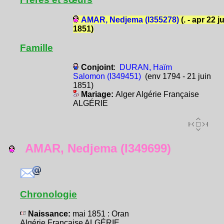
AMAR, Nedjema (I355278)
(. - apr 22 j
1851)
Famille
Conjoint
:
DURAN, Haïm
Salomon (I349451)
(env 1794 - 21 juin
1851)
Mariage:
Alger Algérie Française
ALGÉRIE
AMAR, Nedjema (I349699)
Chronologie
Naissance:
mai 1851 : Oran
Algérie Française ALGÉRIE