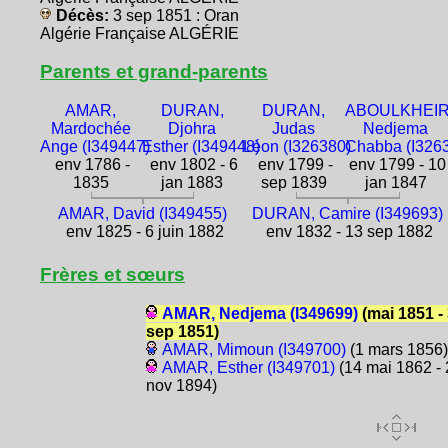
Décès:
3 sep 1851 : Oran
Algérie Française ALGÉRIE
Parents et grand-parents
AMAR,
DURAN,
DURAN,
ABOULKHEIR
Mardochée
Djohra
Judas
Nedjema
Ange (I349447)
Esther (I349448)
Léon (I326380)
Chabba (I326
env 1786 -
env 1802 - 6
env 1799 -
env 1799 - 10
1835
jan 1883
sep 1839
jan 1847
AMAR, David (I349455)
DURAN, Camire (I349693)
env 1825 - 6 juin 1882
env 1832 - 13 sep 1882
Frères et sœurs
AMAR, Nedjema (I349699)
(mai 1851 -
sep 1851)
AMAR, Mimoun (I349700)
(1 mars 1856)
AMAR, Esther (I349701)
(14 mai 1862 - 
nov 1894)